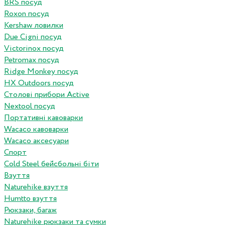
BRS посуд
Roxon посуд
Kershaw ловилки
Due Cigni посуд
Victorinox посуд
Petromax посуд
Ridge Monkey посуд
HX Outdoors посуд
Столові прибори Active
Nextool посуд
Портативні кавоварки
Wacaco кавоварки
Wacaco аксесуари
Спорт
Cold Steel бейсбольні біти
Взуття
Naturehike взуття
Humtto взуття
Рюкзаки, багаж
Naturehike рюкзаки та сумки