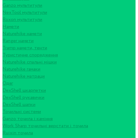
Ganzo мультитули
NexTool мультитули
Roxon мультитули
Намети
Naturehike намети
Ranger намети
Tramp намети, тенти
Туристичне спорядження
Naturehike спальні мішки
Naturehike гамаки
Naturehike матраци
Одяг
DexShell шкарпетки
DexShell рукавички
DexShell шапки
Точильні системи
Ganzo точила і каміння
Work Sharp точильні верстати і точила
Ruixin точила