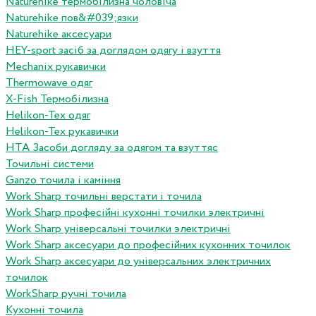
Naturehike термобілизна чоловіча
Naturehike пов&#039;язки
Naturehike аксесуари
HEY-sport засіб за доглядом одягу і взуття
Mechanix рукавички
Thermowave одяг
X-Fish Термобілизна
Helikon-Tex одяг
Helikon-Tex рукавички
HTA Засоби догляду за одягом та взуттяс
Точильні системи
Ganzo точила і каміння
Work Sharp точильні верстати і точила
Work Sharp професiйнi кухоннi точилки электричнi
Work Sharp унiверсальнi точилки электричнi
Work Sharp аксесуари до професiйних кухонних точилок
Work Sharp аксесуари до унiверсальних электричних
точилок
WorkSharp ручні точила
Кухонні точила