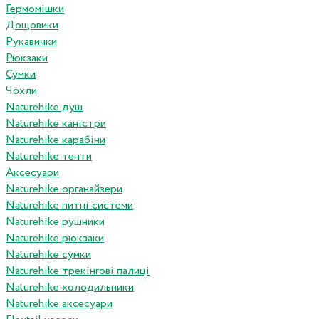
Гермомішки
Дощовики
Рукавички
Рюкзаки
Сумки
Чохли
Naturehike душ
Naturehike каністри
Naturehike карабіни
Naturehike тенти
Аксесуари
Naturehike органайзери
Naturehike питні системи
Naturehike рушники
Naturehike рюкзаки
Naturehike сумки
Naturehike трекінгові палиці
Naturehike холодильники
Naturehike аксесуари