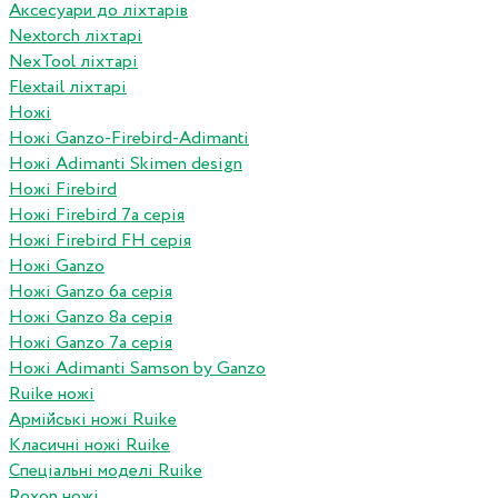
Аксесуари до ліхтарів
Nextorch ліхтарі
NexTool ліхтарі
Flextail ліхтарі
Ножі
Ножі Ganzo-Firebird-Adimanti
Ножі Adimanti Skimen design
Ножі Firebird
Ножі Firebird 7а серія
Ножі Firebird FH серія
Ножі Ganzo
Ножі Ganzo 6а серія
Ножі Ganzo 8а серія
Ножі Ganzo 7а серія
Ножі Adimanti Samson by Ganzo
Ruike ножі
Армійські ножі Ruike
Класичні ножі Ruike
Спеціальні моделі Ruike
Roxon ножi