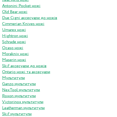
Antonini Pocket ножі
Old Bear ножі
Due Cigni аксесуари до ножів
Cimmerian Knives ножі
Umarex ножі
Hightron ножі
Schrade ножі
Ocaso ножі
Morakniv ножі
Maserin ножі
Skif аксесуари до ножів
Ontario ножі та аксесуари
Мультитули
Ganzo мультитули
NexTool мультитули
Roxon мультитули
Victorinox мультитули
Leatherman мультитули
Skif мультитули