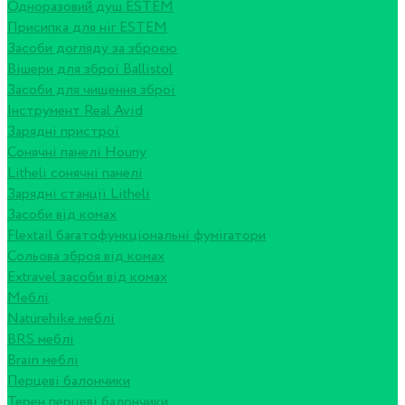
Одноразовий душ ESTEM
Присипка для ніг ESTEM
Засоби догляду за зброєю
Вішери для зброї Ballistol
Засоби для чищення зброї
Інструмент Real Avid
Зарядні пристрої
Сонячні панелі Houny
Litheli сонячні панелі
Зарядні станції Litheli
Засоби від комах
Flextail багатофункціональні фумігатори
Сольова зброя від комах
Extravel засоби від комах
Меблі
Naturehike меблі
BRS меблі
Brain меблі
Перцеві балончики
Терен перцеві балончики