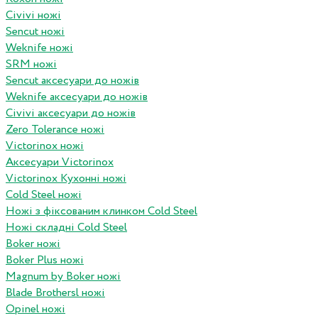
Civivi ножі
Sencut ножі
Weknife ножі
SRM ножі
Sencut аксесуари до ножів
Weknife аксесуари до ножів
Civivi аксесуари до ножів
Zero Tolerance ножі
Victorinox ножі
Аксесуари Victorinox
Victorinox Кухонні ножі
Cold Steel ножі
Ножі з фіксованим клинком Cold Steel
Ножі складні Cold Steel
Boker ножі
Boker Plus ножі
Magnum by Boker ножі
Blade Brothersl ножі
Opinel ножі