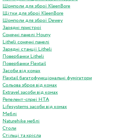
Шомполи для зброї KleenBore
Щітки для зброї KleenBore
Шомполи для зброї Dewey
Зарядні пристрої
Сонячні панелі Houny
Litheli сонячні панелі
Зарядні станції Litheli
Повербанки Litheli
Повербанки Flextail
Засоби від комах
Flextail багатофункціональні фумігатори
Сольова зброя від комах
Extravel засоби від комах
Репелент-спреї HTA
Lifesystems засоби від комах
Меблі
Naturehike меблі
Столи
Стільці та крісла