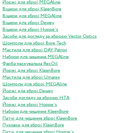
Йоржі для зброї MEGAline
Вішери для зброї KleenBore
Вішери для зброї MEGAline
Вішери для зброї Dewey
Вішери для зброї Hoppe`s
Засоби для догляду за зброєю Vector Optics
Шомполи для зброї Bore Tech
Мастила для зброї DAY Patron
Набори для чищення MEGAline
Фарба маскувальна RecOil
Йоржі для зброї KleenBore
Мастила для зброї Umarex
Шомполи для зброї MEGAline
Йоржі для зброї Dewey
Засоби догляду за зброєю HTA
Йоржі для зброї Hoppe`s
Набори для чищення KleenBore
Патчі для чищення зброї KleenBore
Пуховки для зброї KleenBore
Патчі для чищення зброї Hoppe`s