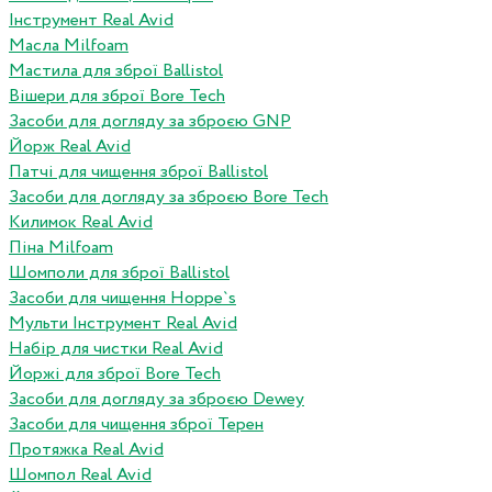
Інструмент Real Avid
Масла Milfoam
Мастила для зброї Ballistol
Вішери для зброї Bore Tech
Засоби для догляду за зброєю GNP
Йорж Real Avid
Патчі для чищення зброї Ballistol
Засоби для догляду за зброєю Bore Tech
Килимок Real Avid
Піна Milfoam
Шомполи для зброї Ballistol
Засоби для чищення Hoppe`s
Мульти Інструмент Real Avid
Набір для чистки Real Avid
Йоржі для зброї Bore Tech
Засоби для догляду за зброєю Dewey
Засоби для чищення зброї Терен
Протяжка Real Avid
Шомпол Real Avid