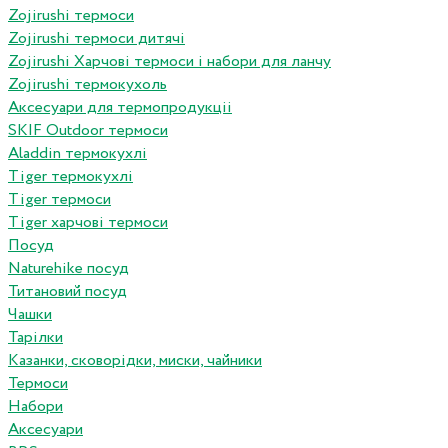
Zojirushi термоси
Zojirushi термоси дитячі
Zojirushi Харчові термоси і набори для ланчу
Zojirushi термокухоль
Аксесуари для термопродукціі
SKIF Outdoor термоси
Aladdin термокухлі
Tiger термокухлі
Tiger термоси
Tiger харчові термоси
Посуд
Naturehike посуд
Титановий посуд
Чашки
Тарілки
Казанки, сковорідки, миски, чайники
Термоси
Набори
Аксесуари