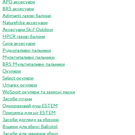
APG аксесуари
BRS аксесуари
Adimanti газові балони
Naturehike аксесуари
Аксесуари Skif Outdoor
HPCR газові балони
Сила аксесуари
Рідкопаливні пальники
Мультипаливні пальники
BRS Мультипаливні пальники
Окуляри
Select окуляри
Umarex окуляри
WoSport окуляри та захисні маски
Засоби гігієни
Одноразовий душ ESTEM
Присипка для ніг ESTEM
Засоби догляду за зброєю
Вішери для зброї Ballistol
Засоби для чищення зброї