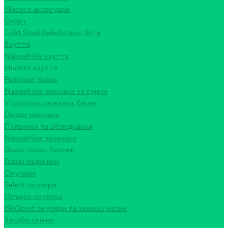
Wacaco аксесуари
Спорт
Cold Steel бейсбольні біти
Взуття
Naturehike взуття
Humtto взуття
Рюкзаки, багаж
Naturehike рюкзаки та сумки
Victorinox рюкзаки, багаж
Deuter рюкзаки
Пальники та обладнання
Naturehike пальники
Quest газові балони
Газові пальники
Окуляри
Select окуляри
Umarex окуляри
WoSport окуляри та захисні маски
Засоби гігієни