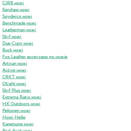
CJRB ножі
Kershaw ножі
Spyderco ножі
Benchmade ножі
Leatherman ножі
Skif ножі
Due Cigni ножі
Buck ножі
Fox Leather аксесуари до ножів
Artisan ножі
Active ножі
CRKT ножі
Olight ножі
Skif Plus ножі
Extrema Ratio ножі
HX Outdoors ножі
Peltonen ножі
Ножі Helle
Kanetsune ножі
Real Avid ножі