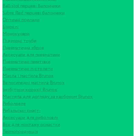
Ballistol перцеві балончики
Sabre Red перцеві балончики
Оптичні прилади
Біноклі
Монокуляри
Підзорні труби
Пневматична зброя
Аксесуари для пневматики
Пневматичні гвинтівки
Пневматичні пістолети
Масла і мастила Brunox
Велосипедні мастила Brunox
Інгібітори корозії Brunox
Мастила для догляду за карбоном Brunox
Риболовля
Рибальські снасті
Аксесуари для риболовлі
Все для монтажу оснастки
Термопродукція