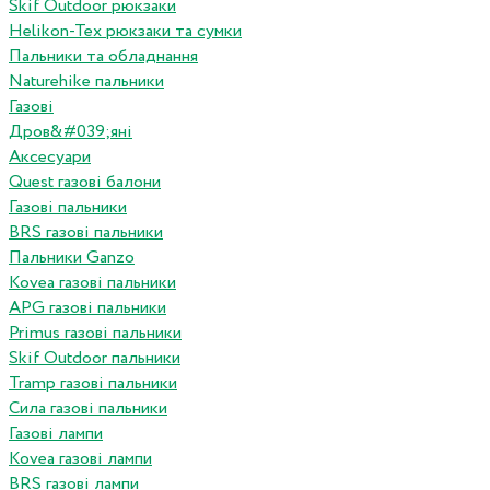
Skif Outdoor рюкзаки
Helikon-Tex рюкзаки та сумки
Пальники та обладнання
Naturehike пальники
Газові
Дров&#039;яні
Аксесуари
Quest газові балони
Газові пальники
BRS газові пальники
Пальники Ganzo
Kovea газові пальники
APG газові пальники
Primus газові пальники
Skif Outdoor пальники
Tramp газові пальники
Сила газові пальники
Газові лампи
Kovea газові лампи
BRS газові лампи