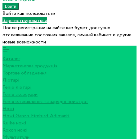
Войти как пользователь
Зарегистрироваться
После регистрации на сайте вам будет доступно
отслеживание состояния заказов, личный кабинет и другие
новые возможности
Каталог
Маркетингова продукція
Торгове обладнання
Ліхтарі
Fenix ліхтарі
Fenix аксесуари
Fenix ел живлення та зарядні пристрої
Ножі
Ножі Ganzo-Firebird-Adimanti
Ruike ножі
Roxon ножi
Мультитули