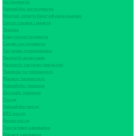
Інструменти
Naturehike інструменти
Nextool лопати багатофункціональні
Ganzo сокири і мачете
Техніка
Електроінструменти
Садові інструменти
Тактичне спорядження
Nextorch аксесуари
Nextorch тактичні перчатки
Термоси та термокухлі
Wacaco термокухлі
Naturehike термоси
Zojirushi термоси
Посуд
Naturehike посуд
BRS посуд
Roxon посуд
Портативні кавоварки
Wacaco кавоварки