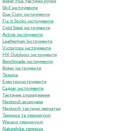
Boker Plus тактичні ручки
Skif інструменти
Due Cigni інструменти
Fix it Sticks інструменти
Сold Steel інструменти
Active інструменти
Leatherman Інструменти
Victorinox інструменти
HX Outdoors інструменти
Benchmade інструменти
Boker інструменти
Техніка
Електроінструменти
Садові інструменти
Тактичне спорядження
Nextorch аксесуари
Nextorch тактичні перчатки
Термоси та термокухлі
Wacaco термокухлі
Naturehike термоси