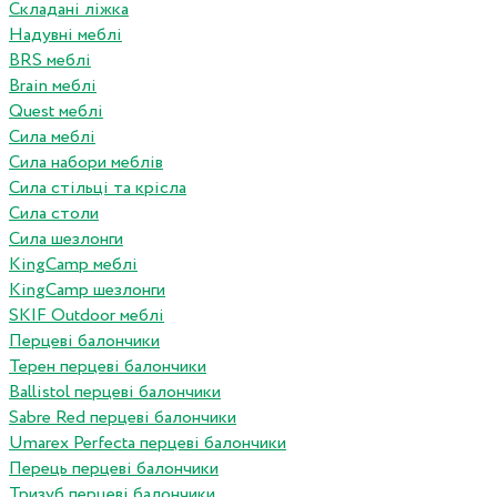
Складані ліжка
Надувні меблі
BRS меблі
Brain меблі
Quest меблі
Сила меблі
Сила набори меблів
Сила стільці та крісла
Сила столи
Сила шезлонги
KingCamp меблі
KingCamp шезлонги
SKIF Outdoor меблі
Перцеві балончики
Терен перцеві балончики
Ballistol перцеві балончики
Sabre Red перцеві балончики
Umarex Perfecta перцеві балончики
Перець перцеві балончики
Тризуб перцеві балончики