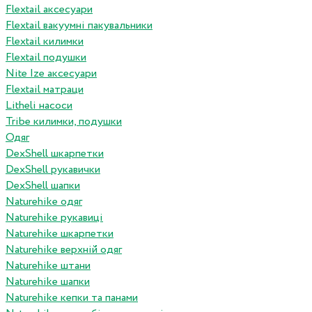
Flextail аксесуари
Flextail вакуумні пакувальники
Flextail килимки
Flextail подушки
Nite Ize аксесуари
Flextail матраци
Litheli насоси
Tribe килимки, подушки
Одяг
DexShell шкарпетки
DexShell рукавички
DexShell шапки
Naturehike одяг
Naturehike рукавиці
Naturehike шкарпетки
Naturehike верхній одяг
Naturehike штани
Naturehike шапки
Naturehike кепки та панами