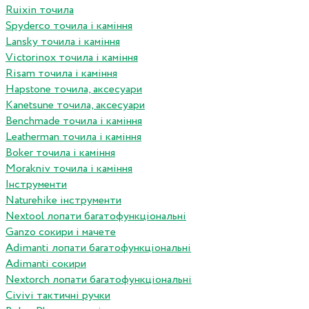
Ruixin точила
Spyderco точила і каміння
Lansky точила і каміння
Victorinox точила і каміння
Risam точила і каміння
Hapstone точила, аксесуари
Kanetsune точила, аксесуари
Benchmade точила і каміння
Leatherman точила і каміння
Boker точила і каміння
Morakniv точила і каміння
Інструменти
Naturehike інструменти
Nextool лопати багатофункціональні
Ganzo сокири і мачете
Adimanti лопати багатофункціональні
Adimanti сокири
Nextorch лопати багатофункціональні
Сivivi тактичні ручки