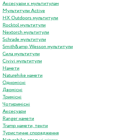
Аксесуари к мультитулам
Мультитули Active
HX Outdoors мультитули
Rocktol мультитули
Nextorch мультитули
Schrade мультитули
Smith&amp;Wesson мультитули
Сила мультитули
Civivi мультитули
Намети
Naturehike намети
Одномісні
Двомісні
Тримісні
Чотиримісні
Аксесуари
Ranger намети
Tramp намети, тенти
Туристичне спорядження