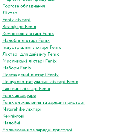
Торгове обладнання
Ліхтарі
Fenix ліхтарі
Велофари Fenix
Кемпінгові ліхтарі Fenix
Налобні ліхтарі Fenix
Індустріальні ліхтарі Fenix
Ліхтарі для дайвінгу Fenix
Мисливські ліхтарі Fenix
Набори Fenix
Повсякденні ліхтарі Fenix
Пошуково-рятувальні ліхтарі Fenix
Тактичні ліхтарі Fenix
Fenix аксесуари
Fenix ел живлення та зарядні пристрої
Naturehike ліхтарі
Кемпінгові
Налобні
Ел живлення та зарядні пристрої