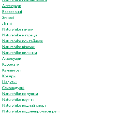
Naturehike спальні мішки
Аксесуари
Всесезонні
Зимові
Літні
Naturehike гамаки
Naturehike матраци
Naturehike контейнери
Naturehike візочки
Naturehike килимки
Аксесуари
Каремати
Кемпінгові
Ковдри
Надувні
Самонадувні
Naturehike подушки
Naturehike взуття
Naturehike водний спорт
Naturehike водонепроникні речі