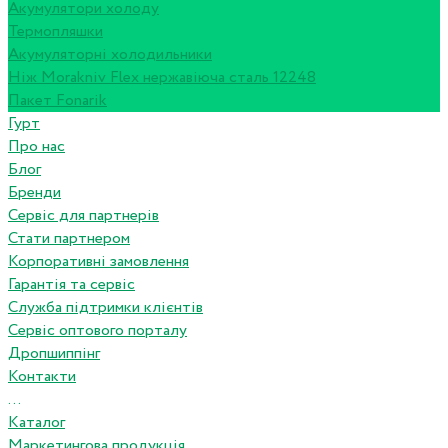
Акумулятори холоду
Термопляшки
Акумуляторні холодильники
Ніж Morakniv Flex нержавіюча сталь 12248
Пакет Fonarik
Гурт
Про нас
Блог
Бренди
Сервіс для партнерів
Стати партнером
Корпоративні замовлення
Гарантія та сервіс
Служба підтримки клієнтів
Сервіс оптового порталу
Дропшиппінг
Контакти
...
Каталог
Маркетингова продукція