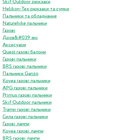
Skif Outdoor рюкзаки
Helikon-Tex рюкзаки та сумки
Пальники та обладнання
Naturehike пальники
Газові
Дров&#039;яні
Аксесуари
Quest газові балони
Газові пальники
BRS газові пальники
Пальники Ganzo
Kovea газові пальники
APG газові пальники
Primus газові пальники
Skif Outdoor пальники
Tramp газові пальники
Сила газові пальники
Газові лампи
Kovea газові лампи
BRS газові лампи