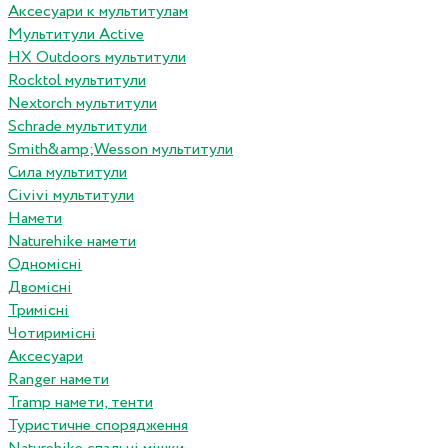
Аксесуари к мультитулам
Мультитули Active
HX Outdoors мультитули
Rocktol мультитули
Nextorch мультитули
Schrade мультитули
Smith&amp;Wesson мультитули
Сила мультитули
Civivi мультитули
Намети
Naturehike намети
Одномісні
Двомісні
Тримісні
Чотиримісні
Аксесуари
Ranger намети
Tramp намети, тенти
Туристичне спорядження