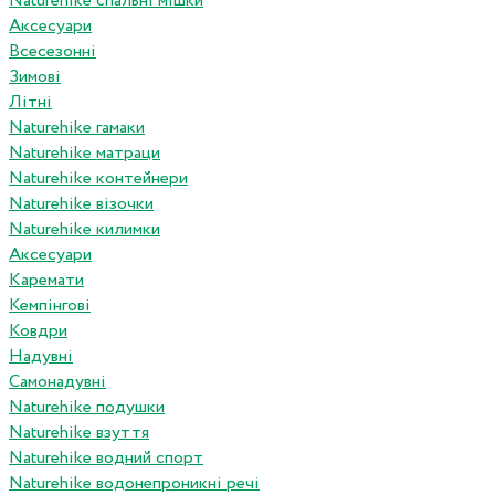
Naturehike спальні мішки
Аксесуари
Всесезонні
Зимові
Літні
Naturehike гамаки
Naturehike матраци
Naturehike контейнери
Naturehike візочки
Naturehike килимки
Аксесуари
Каремати
Кемпінгові
Ковдри
Надувні
Самонадувні
Naturehike подушки
Naturehike взуття
Naturehike водний спорт
Naturehike водонепроникні речі