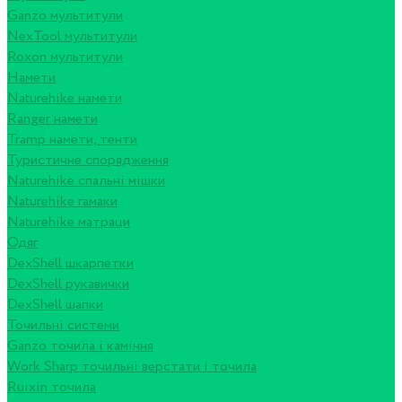
Ganzo мультитули
NexTool мультитули
Roxon мультитули
Намети
Naturehike намети
Ranger намети
Tramp намети, тенти
Туристичне спорядження
Naturehike спальні мішки
Naturehike гамаки
Naturehike матраци
Одяг
DexShell шкарпетки
DexShell рукавички
DexShell шапки
Точильні системи
Ganzo точила і каміння
Work Sharp точильні верстати і точила
Ruixin точила