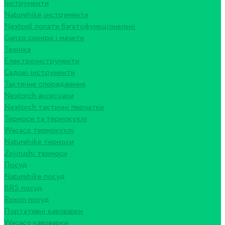
Інструменти
Naturehike інструменти
Nextool лопати багатофункціональні
Ganzo сокири і мачете
Техніка
Електроінструменти
Садові інструменти
Тактичне спорядження
Nextorch аксесуари
Nextorch тактичні перчатки
Термоси та термокухлі
Wacaco термокухлі
Naturehike термоси
Zojirushi термоси
Посуд
Naturehike посуд
BRS посуд
Roxon посуд
Портативні кавоварки
Wacaco кавоварки