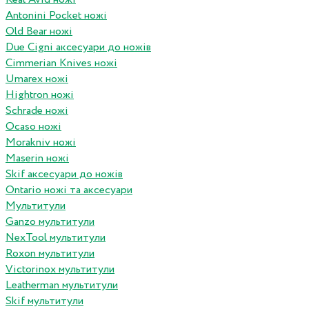
Antonini Pocket ножі
Old Bear ножі
Due Cigni аксесуари до ножів
Cimmerian Knives ножі
Umarex ножі
Hightron ножі
Schrade ножі
Ocaso ножі
Morakniv ножі
Maserin ножі
Skif аксесуари до ножів
Ontario ножі та аксесуари
Мультитули
Ganzo мультитули
NexTool мультитули
Roxon мультитули
Victorinox мультитули
Leatherman мультитули
Skif мультитули