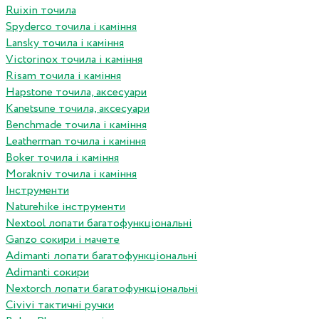
Ruixin точила
Spyderco точила і каміння
Lansky точила і каміння
Victorinox точила і каміння
Risam точила і каміння
Hapstone точила, аксесуари
Kanetsune точила, аксесуари
Benchmade точила і каміння
Leatherman точила і каміння
Boker точила і каміння
Morakniv точила і каміння
Інструменти
Naturehike інструменти
Nextool лопати багатофункціональні
Ganzo сокири і мачете
Adimanti лопати багатофункціональні
Adimanti сокири
Nextorch лопати багатофункціональні
Сivivi тактичні ручки