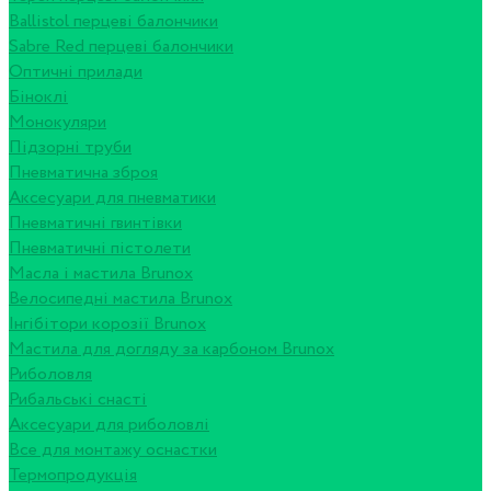
Ballistol перцеві балончики
Sabre Red перцеві балончики
Оптичні прилади
Біноклі
Монокуляри
Підзорні труби
Пневматична зброя
Аксесуари для пневматики
Пневматичні гвинтівки
Пневматичні пістолети
Масла і мастила Brunox
Велосипедні мастила Brunox
Інгібітори корозії Brunox
Мастила для догляду за карбоном Brunox
Риболовля
Рибальські снасті
Аксесуари для риболовлі
Все для монтажу оснастки
Термопродукція