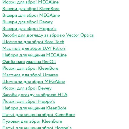
Йоржі для зброї MEGAline
Вішери для зброї KleenBore
Вішери для зброї MEGAline
Вішери для зброї Dewey
Вішери для зброї Hoppe`s
Засоби для догляду за зброєю Vector Optics
Шомполи для зброї Bore Tech
Мастила для зброї DAY Patron
Набори для чищення MEGAline
Фарба маскувальна RecOil
Йоржі для зброї KleenBore
Мастила для зброї Umarex
Шомполи для зброї MEGAline
Йоржі для зброї Dewey
Засоби догляду за зброєю HTA
Йоржі для зброї Hoppe`s
Набори для чищення KleenBore
Патчі для чищення зброї KleenBore
Пуховки для зброї KleenBore
Патчі для чищення зброї Hoppe`s