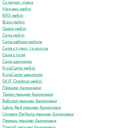
Складані ліжка
Надувні меблі
BRS меблі
Brain меблі
Quest меблі
Сила меблі
Сила набори меблів
Сила стільці та крісла
Сила столи
Сила шезлонги
KingCamp меблі
KingCamp шезлонги
SKIF Outdoor меблі
Перцеві балончики
Терен перцеві балончики
Ballistol перцеві балончики
Sabre Red перцеві балончики
Umarex Perfecta перцеві балончики
Перець перцеві балончики
Тризуб перцеві балончики