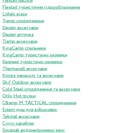
Flextail насоси
Flextail туристичне гідрообладнання
Litheli візки
Tramp спорядження
Deuter аксесуари
Deuter аптечка
Tramp аксесуари
KingCamp спальники
KingCamp туристичні килимки
Кемпинг туристичні килимки
Thermacell аксесуари
Knirps парасолі та аксесуари
Skif Outdoor аксесуари
Cold Steel спорядження та аксесуари
Only Hot грілки
C&amp;M TACTICAL спорядження
Estem душ для військових
Tekmat аксесуари
Сivivi карабіни
Snugpak водонепроникні речі