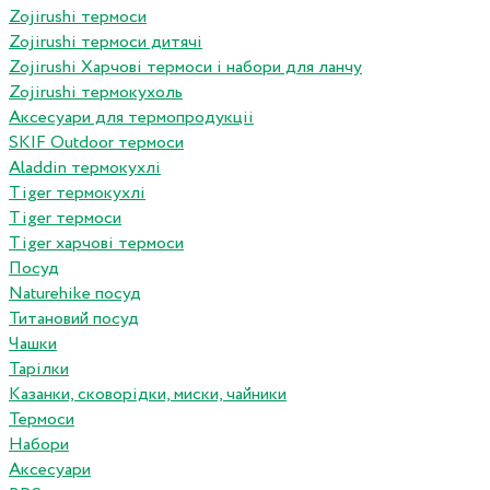
Zojirushi термоси
Zojirushi термоси дитячі
Zojirushi Харчові термоси і набори для ланчу
Zojirushi термокухоль
Аксесуари для термопродукціі
SKIF Outdoor термоси
Aladdin термокухлі
Tiger термокухлі
Tiger термоси
Tiger харчові термоси
Посуд
Naturehike посуд
Титановий посуд
Чашки
Тарілки
Казанки, сковорідки, миски, чайники
Термоси
Набори
Аксесуари