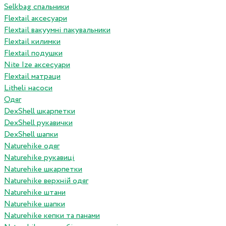
Selkbag спальники
Flextail аксесуари
Flextail вакуумні пакувальники
Flextail килимки
Flextail подушки
Nite Ize аксесуари
Flextail матраци
Litheli насоси
Одяг
DexShell шкарпетки
DexShell рукавички
DexShell шапки
Naturehike одяг
Naturehike рукавиці
Naturehike шкарпетки
Naturehike верхній одяг
Naturehike штани
Naturehike шапки
Naturehike кепки та панами