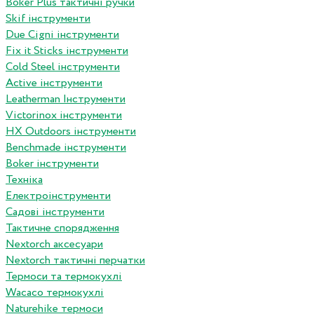
Boker Plus тактичні ручки
Skif інструменти
Due Cigni інструменти
Fix it Sticks інструменти
Сold Steel інструменти
Active інструменти
Leatherman Інструменти
Victorinox інструменти
HX Outdoors інструменти
Benchmade інструменти
Boker інструменти
Техніка
Електроінструменти
Садові інструменти
Тактичне спорядження
Nextorch аксесуари
Nextorch тактичні перчатки
Термоси та термокухлі
Wacaco термокухлі
Naturehike термоси