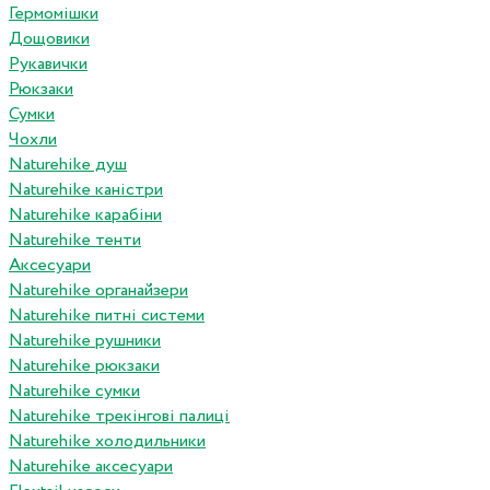
Гермомішки
Дощовики
Рукавички
Рюкзаки
Сумки
Чохли
Naturehike душ
Naturehike каністри
Naturehike карабіни
Naturehike тенти
Аксесуари
Naturehike органайзери
Naturehike питні системи
Naturehike рушники
Naturehike рюкзаки
Naturehike сумки
Naturehike трекінгові палиці
Naturehike холодильники
Naturehike аксесуари