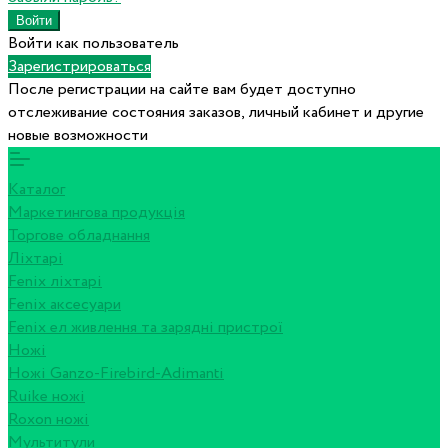
Войти как пользователь
Зарегистрироваться
После регистрации на сайте вам будет доступно
отслеживание состояния заказов, личный кабинет и другие
новые возможности
Каталог
Маркетингова продукція
Торгове обладнання
Ліхтарі
Fenix ліхтарі
Fenix аксесуари
Fenix ел живлення та зарядні пристрої
Ножі
Ножі Ganzo-Firebird-Adimanti
Ruike ножі
Roxon ножi
Мультитули