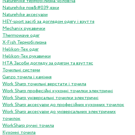
Naturehike термобілизна чоловіча
Naturehike пов&#039;язки
Naturehike аксесуари
HEY-sport засіб за доглядом одягу і взуття
Mechanix рукавички
Thermowave одяг
X-Fish Термобілизна
Helikon-Tex одяг
Helikon-Tex рукавички
HTA Засоби догляду за одягом та взуттяс
Точильні системи
Ganzo точила і каміння
Work Sharp точильні верстати і точила
Work Sharp професiйнi кухоннi точилки электричнi
Work Sharp унiверсальнi точилки электричнi
Work Sharp аксесуари до професiйних кухонних точилок
Work Sharp аксесуари до унiверсальних электричних
точилок
WorkSharp ручні точила
Кухонні точила