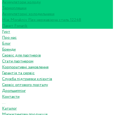
Акумулятори холоду
Термопляшки
Акумуляторні холодильники
Ніж Morakniv Flex нержавіюча сталь 12248
Пакет Fonarik
Гурт
Про нас
Блог
Бренди
Сервіс для партнерів
Стати партнером
Корпоративні замовлення
Гарантія та сервіс
Служба підтримки клієнтів
Сервіс оптового порталу
Дропшиппінг
Контакти
...
Каталог
Маркетингова продукція