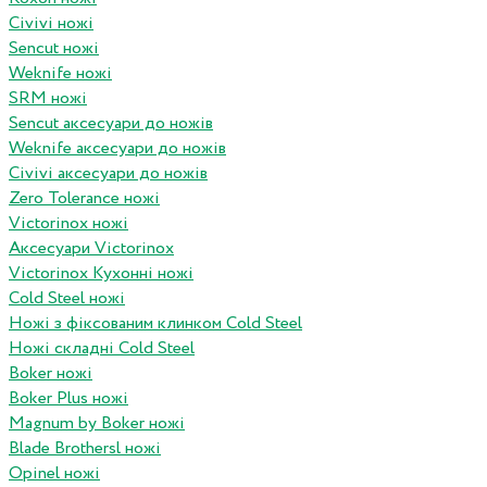
Civivi ножі
Sencut ножі
Weknife ножі
SRM ножі
Sencut аксесуари до ножів
Weknife аксесуари до ножів
Civivi аксесуари до ножів
Zero Tolerance ножі
Victorinox ножі
Аксесуари Victorinox
Victorinox Кухонні ножі
Cold Steel ножі
Ножі з фіксованим клинком Cold Steel
Ножі складні Cold Steel
Boker ножі
Boker Plus ножі
Magnum by Boker ножі
Blade Brothersl ножі
Opinel ножі