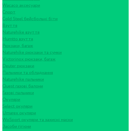
Wacaco аксесуари
Спорт
Cold Steel бейсбольні біти
Взуття
Naturehike взуття
Humtto взуття
Рюкзаки, багаж
Naturehike рюкзаки та сумки
Victorinox рюкзаки, багаж
Deuter рюкзаки
Пальники та обладнання
Naturehike пальники
Quest газові балони
Газові пальники
Окуляри
Select окуляри
Umarex окуляри
WoSport окуляри та захисні маски
Засоби гігієни