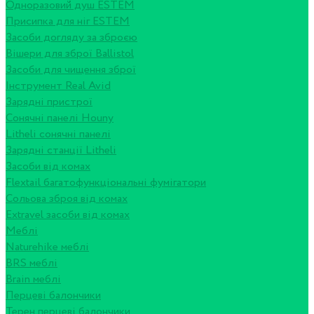
Одноразовий душ ESTEM
Присипка для ніг ESTEM
Засоби догляду за зброєю
Вішери для зброї Ballistol
Засоби для чищення зброї
Інструмент Real Avid
Зарядні пристрої
Сонячні панелі Houny
Litheli сонячні панелі
Зарядні станції Litheli
Засоби від комах
Flextail багатофункціональні фумігатори
Сольова зброя від комах
Extravel засоби від комах
Меблі
Naturehike меблі
BRS меблі
Brain меблі
Перцеві балончики
Терен перцеві балончики