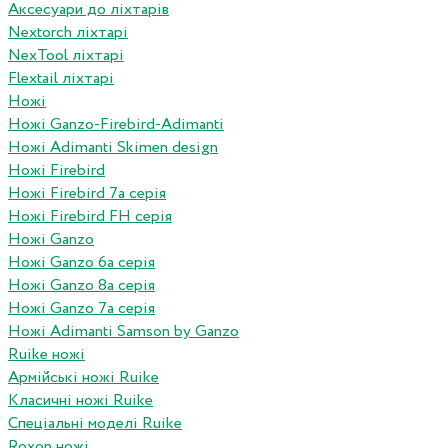
Аксесуари до ліхтарів
Nextorch ліхтарі
NexTool ліхтарі
Flextail ліхтарі
Ножі
Ножі Ganzo-Firebird-Adimanti
Ножі Adimanti Skimen design
Ножі Firebird
Ножі Firebird 7а серія
Ножі Firebird FH серія
Ножі Ganzo
Ножі Ganzo 6а серія
Ножі Ganzo 8а серія
Ножі Ganzo 7а серія
Ножі Adimanti Samson by Ganzo
Ruike ножі
Армійські ножі Ruike
Класичні ножі Ruike
Спеціальні моделі Ruike
Roxon ножi