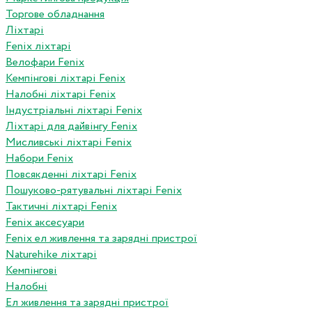
Торгове обладнання
Ліхтарі
Fenix ліхтарі
Велофари Fenix
Кемпінгові ліхтарі Fenix
Налобні ліхтарі Fenix
Індустріальні ліхтарі Fenix
Ліхтарі для дайвінгу Fenix
Мисливські ліхтарі Fenix
Набори Fenix
Повсякденні ліхтарі Fenix
Пошуково-рятувальні ліхтарі Fenix
Тактичні ліхтарі Fenix
Fenix аксесуари
Fenix ел живлення та зарядні пристрої
Naturehike ліхтарі
Кемпінгові
Налобні
Ел живлення та зарядні пристрої