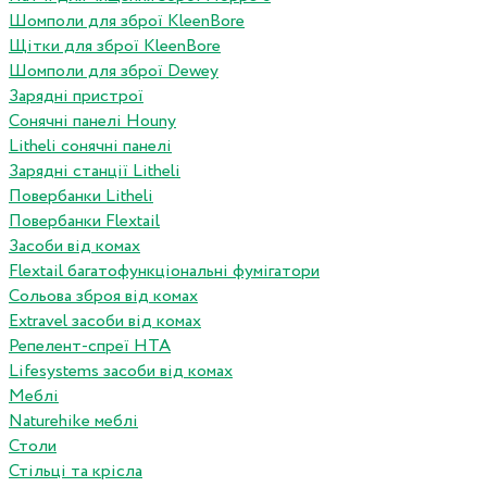
Шомполи для зброї KleenBore
Щітки для зброї KleenBore
Шомполи для зброї Dewey
Зарядні пристрої
Сонячні панелі Houny
Litheli сонячні панелі
Зарядні станції Litheli
Повербанки Litheli
Повербанки Flextail
Засоби від комах
Flextail багатофункціональні фумігатори
Сольова зброя від комах
Extravel засоби від комах
Репелент-спреї HTA
Lifesystems засоби від комах
Меблі
Naturehike меблі
Столи
Стільці та крісла