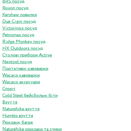
BRS посуд
Roxon посуд
Kershaw ловилки
Due Cigni посуд
Victorinox посуд
Petromax посуд
Ridge Monkey посуд
HX Outdoors посуд
Столові прибори Active
Nextool посуд
Портативні кавоварки
Wacaco кавоварки
Wacaco аксесуари
Спорт
Cold Steel бейсбольні біти
Взуття
Naturehike взуття
Humtto взуття
Рюкзаки, багаж
Naturehike рюкзаки та сумки