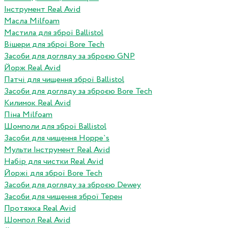
Інструмент Real Avid
Масла Milfoam
Мастила для зброї Ballistol
Вішери для зброї Bore Tech
Засоби для догляду за зброєю GNP
Йорж Real Avid
Патчі для чищення зброї Ballistol
Засоби для догляду за зброєю Bore Tech
Килимок Real Avid
Піна Milfoam
Шомполи для зброї Ballistol
Засоби для чищення Hoppe`s
Мульти Інструмент Real Avid
Набір для чистки Real Avid
Йоржі для зброї Bore Tech
Засоби для догляду за зброєю Dewey
Засоби для чищення зброї Терен
Протяжка Real Avid
Шомпол Real Avid