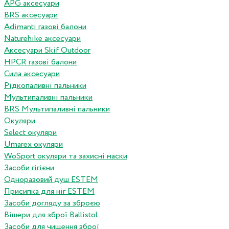
APG аксесуари
BRS аксесуари
Adimanti газові балони
Naturehike аксесуари
Аксесуари Skif Outdoor
HPCR газові балони
Сила аксесуари
Рідкопаливні пальники
Мультипаливні пальники
BRS Мультипаливні пальники
Окуляри
Select окуляри
Umarex окуляри
WoSport окуляри та захисні маски
Засоби гігієни
Одноразовий душ ESTEM
Присипка для ніг ESTEM
Засоби догляду за зброєю
Вішери для зброї Ballistol
Засоби для чищення зброї