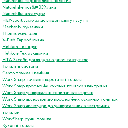
Naturehike термобілизна чоловіча
Naturehike пов&#039;язки
Naturehike аксесуари
HEY-sport засіб за доглядом одягу і взуття
Mechanix рукавички
Thermowave одяг
X-Fish Термобілизна
Helikon-Tex одяг
Helikon-Tex рукавички
HTA Засоби догляду за одягом та взуттяс
Точильні системи
Ganzo точила і каміння
Work Sharp точильні верстати і точила
Work Sharp професiйнi кухоннi точилки электричнi
Work Sharp унiверсальнi точилки электричнi
Work Sharp аксесуари до професiйних кухонних точилок
Work Sharp аксесуари до унiверсальних электричних
точилок
WorkSharp ручні точила
Кухонні точила