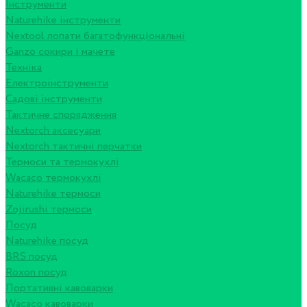
Інструменти
Naturehike інструменти
Nextool лопати багатофункціональні
Ganzo сокири і мачете
Техніка
Електроінструменти
Садові інструменти
Тактичне спорядження
Nextorch аксесуари
Nextorch тактичні перчатки
Термоси та термокухлі
Wacaco термокухлі
Naturehike термоси
Zojirushi термоси
Посуд
Naturehike посуд
BRS посуд
Roxon посуд
Портативні кавоварки
Wacaco кавоварки