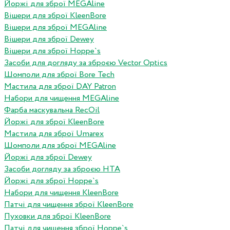
Йоржі для зброї MEGAline
Вішери для зброї KleenBore
Вішери для зброї MEGAline
Вішери для зброї Dewey
Вішери для зброї Hoppe`s
Засоби для догляду за зброєю Vector Optics
Шомполи для зброї Bore Tech
Мастила для зброї DAY Patron
Набори для чищення MEGAline
Фарба маскувальна RecOil
Йоржі для зброї KleenBore
Мастила для зброї Umarex
Шомполи для зброї MEGAline
Йоржі для зброї Dewey
Засоби догляду за зброєю HTA
Йоржі для зброї Hoppe`s
Набори для чищення KleenBore
Патчі для чищення зброї KleenBore
Пуховки для зброї KleenBore
Патчі для чищення зброї Hoppe`s