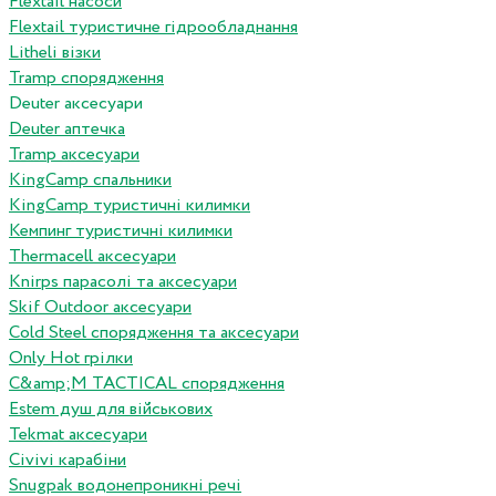
Flextail насоси
Flextail туристичне гідрообладнання
Litheli візки
Tramp спорядження
Deuter аксесуари
Deuter аптечка
Tramp аксесуари
KingCamp спальники
KingCamp туристичні килимки
Кемпинг туристичні килимки
Thermacell аксесуари
Knirps парасолі та аксесуари
Skif Outdoor аксесуари
Cold Steel спорядження та аксесуари
Only Hot грілки
C&amp;M TACTICAL спорядження
Estem душ для військових
Tekmat аксесуари
Сivivi карабіни
Snugpak водонепроникні речі