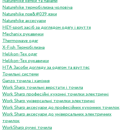
Naturehike кепки та панами
Naturehike термобілизна чоловіча
Naturehike пов&#039;язки
Naturehike аксесуари
HEY-sport засіб за доглядом одягу і взуття
Mechanix рукавички
Thermowave одяг
X-Fish Термобілизна
Helikon-Tex одяг
Helikon-Tex рукавички
HTA Засоби догляду за одягом та взуттяс
Точильні системи
Ganzo точила і каміння
Work Sharp точильні верстати і точила
Work Sharp професiйнi кухоннi точилки электричнi
Work Sharp унiверсальнi точилки электричнi
Work Sharp аксесуари до професiйних кухонних точилок
Work Sharp аксесуари до унiверсальних электричних
точилок
WorkSharp ручні точила