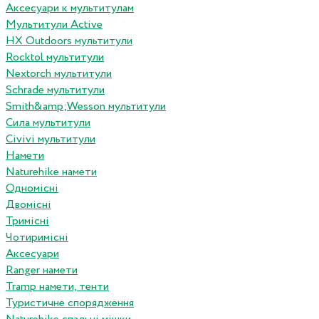
Аксесуари к мультитулам
Мультитули Active
HX Outdoors мультитули
Rocktol мультитули
Nextorch мультитули
Schrade мультитули
Smith&amp;Wesson мультитули
Сила мультитули
Civivi мультитули
Намети
Naturehike намети
Одномісні
Двомісні
Тримісні
Чотиримісні
Аксесуари
Ranger намети
Tramp намети, тенти
Туристичне спорядження