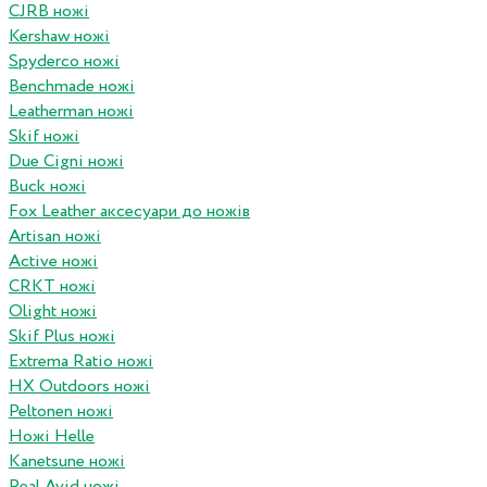
CJRB ножі
Kershaw ножі
Spyderco ножі
Benchmade ножі
Leatherman ножі
Skif ножі
Due Cigni ножі
Buck ножі
Fox Leather аксесуари до ножів
Artisan ножі
Active ножі
CRKT ножі
Olight ножі
Skif Plus ножі
Extrema Ratio ножі
HX Outdoors ножі
Peltonen ножі
Ножі Helle
Kanetsune ножі
Real Avid ножі