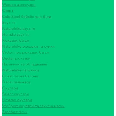
Wacaco аксесуари
Спорт
Cold Steel бейсбольні біти
Взуття
Naturehike взуття
Humtto взуття
Рюкзаки, багаж
Naturehike рюкзаки та сумки
Victorinox рюкзаки, багаж
Deuter рюкзаки
Пальники та обладнання
Naturehike пальники
Quest газові балони
Газові пальники
Окуляри
Select окуляри
Umarex окуляри
WoSport окуляри та захисні маски
Засоби гігієни