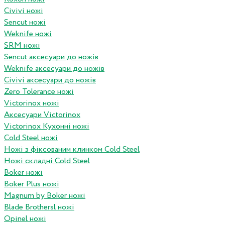
Civivi ножі
Sencut ножі
Weknife ножі
SRM ножі
Sencut аксесуари до ножів
Weknife аксесуари до ножів
Civivi аксесуари до ножів
Zero Tolerance ножі
Victorinox ножі
Аксесуари Victorinox
Victorinox Кухонні ножі
Cold Steel ножі
Ножі з фіксованим клинком Cold Steel
Ножі складні Cold Steel
Boker ножі
Boker Plus ножі
Magnum by Boker ножі
Blade Brothersl ножі
Opinel ножі