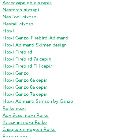
Аксесуари до ліхтарів
Nextorch ліхтарі
NexTool ліхтарі
Flextail ліхтарі
Ножі
Ножі Ganzo-Firebird-Adimanti
Ножі Adimanti Skimen design
Ножі Firebird
Ножі Firebird 7а серія
Ножі Firebird FH серія
Ножі Ganzo
Ножі Ganzo 6а серія
Ножі Ganzo 8а серія
Ножі Ganzo 7а серія
Ножі Adimanti Samson by Ganzo
Ruike ножі
Армійські ножі Ruike
Класичні ножі Ruike
Спеціальні моделі Ruike
Roxon ножi