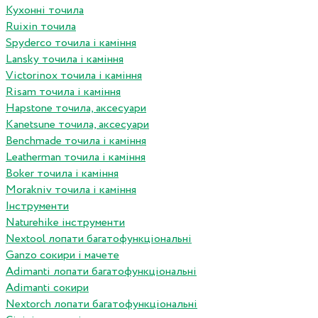
Кухонні точила
Ruixin точила
Spyderco точила і каміння
Lansky точила і каміння
Victorinox точила і каміння
Risam точила і каміння
Hapstone точила, аксесуари
Kanetsune точила, аксесуари
Benchmade точила і каміння
Leatherman точила і каміння
Boker точила і каміння
Morakniv точила і каміння
Інструменти
Naturehike інструменти
Nextool лопати багатофункціональні
Ganzo сокири і мачете
Adimanti лопати багатофункціональні
Adimanti сокири
Nextorch лопати багатофункціональні