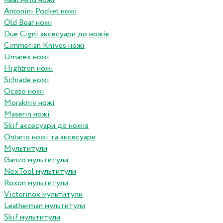
Antonini Pocket ножі
Old Bear ножі
Due Cigni аксесуари до ножів
Cimmerian Knives ножі
Umarex ножі
Hightron ножі
Schrade ножі
Ocaso ножі
Morakniv ножі
Maserin ножі
Skif аксесуари до ножів
Ontario ножі та аксесуари
Мультитули
Ganzo мультитули
NexTool мультитули
Roxon мультитули
Victorinox мультитули
Leatherman мультитули
Skif мультитули