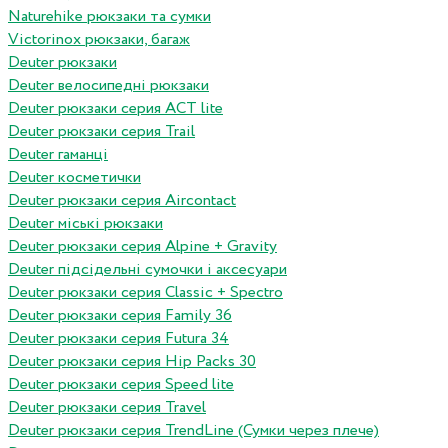
Naturehike рюкзаки та сумки
Victorinox рюкзаки, багаж
Deuter рюкзаки
Deuter велосипедні рюкзаки
Deuter рюкзаки серия ACT lite
Deuter рюкзаки серия Trail
Deuter гаманці
Deuter косметички
Deuter рюкзаки серия Aircontact
Deuter міські рюкзаки
Deuter рюкзаки серия Alpine + Gravity
Deuter підсідельні сумочки і аксесуари
Deuter рюкзаки серия Classic + Spectro
Deuter рюкзаки серия Family 36
Deuter рюкзаки серия Futura 34
Deuter рюкзаки серия Hip Packs 30
Deuter рюкзаки серия Speed lite
Deuter рюкзаки серия Travel
Deuter рюкзаки серия TrendLine (Сумки через плече)