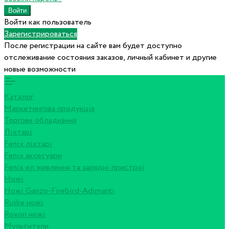
Войти как пользователь
Зарегистрироваться
После регистрации на сайте вам будет доступно
отслеживание состояния заказов, личный кабинет и другие
новые возможности
Каталог
Маркетингова продукція
Торгове обладнання
Ліхтарі
Fenix ліхтарі
Fenix аксесуари
Fenix ел живлення та зарядні пристрої
Ножі
Ножі Ganzo-Firebird-Adimanti
Ruike ножі
Roxon ножi
Мультитули