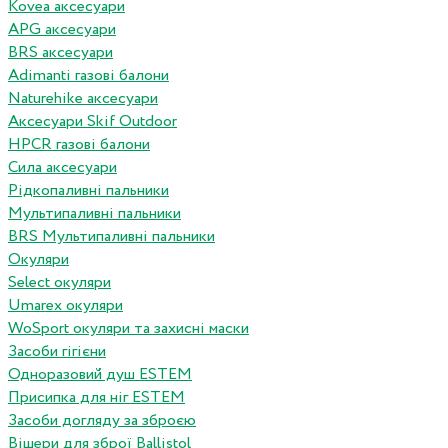
Kovea аксесуари
APG аксесуари
BRS аксесуари
Adimanti газові балони
Naturehike аксесуари
Аксесуари Skif Outdoor
HPCR газові балони
Сила аксесуари
Рідкопаливні пальники
Мультипаливні пальники
BRS Мультипаливні пальники
Окуляри
Select окуляри
Umarex окуляри
WoSport окуляри та захисні маски
Засоби гігієни
Одноразовий душ ESTEM
Присипка для ніг ESTEM
Засоби догляду за зброєю
Вішери для зброї Ballistol