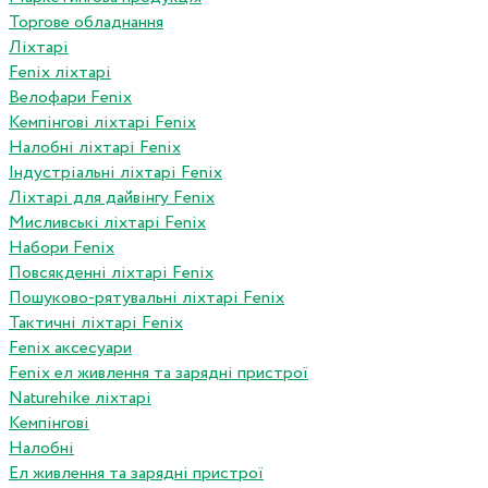
Торгове обладнання
Ліхтарі
Fenix ліхтарі
Велофари Fenix
Кемпінгові ліхтарі Fenix
Налобні ліхтарі Fenix
Індустріальні ліхтарі Fenix
Ліхтарі для дайвінгу Fenix
Мисливські ліхтарі Fenix
Набори Fenix
Повсякденні ліхтарі Fenix
Пошуково-рятувальні ліхтарі Fenix
Тактичні ліхтарі Fenix
Fenix аксесуари
Fenix ел живлення та зарядні пристрої
Naturehike ліхтарі
Кемпінгові
Налобні
Ел живлення та зарядні пристрої