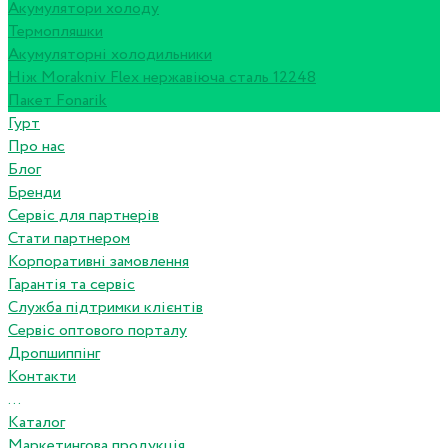
Акумулятори холоду
Термопляшки
Акумуляторні холодильники
Ніж Morakniv Flex нержавіюча сталь 12248
Пакет Fonarik
Гурт
Про нас
Блог
Бренди
Сервіс для партнерів
Стати партнером
Корпоративні замовлення
Гарантія та сервіс
Служба підтримки клієнтів
Сервіс оптового порталу
Дропшиппінг
Контакти
...
Каталог
Маркетингова продукція