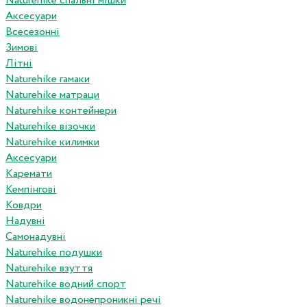
Naturehike спальні мішки
Аксесуари
Всесезонні
Зимові
Літні
Naturehike гамаки
Naturehike матраци
Naturehike контейнери
Naturehike візочки
Naturehike килимки
Аксесуари
Каремати
Кемпінгові
Ковдри
Надувні
Самонадувні
Naturehike подушки
Naturehike взуття
Naturehike водний спорт
Naturehike водонепроникні речі