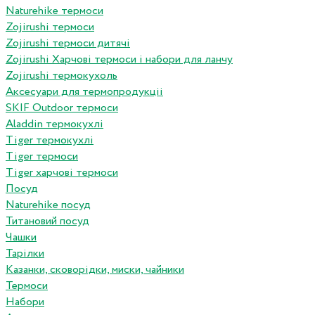
Naturehike термоси
Zojirushi термоси
Zojirushi термоси дитячі
Zojirushi Харчові термоси і набори для ланчу
Zojirushi термокухоль
Аксесуари для термопродукціі
SKIF Outdoor термоси
Aladdin термокухлі
Tiger термокухлі
Tiger термоси
Tiger харчові термоси
Посуд
Naturehike посуд
Титановий посуд
Чашки
Тарілки
Казанки, сковорідки, миски, чайники
Термоси
Набори