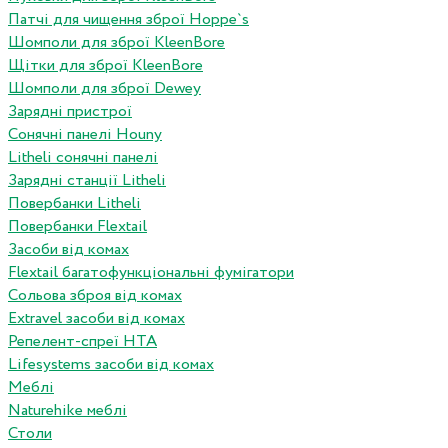
Патчі для чищення зброї Hoppe`s
Шомполи для зброї KleenBore
Щітки для зброї KleenBore
Шомполи для зброї Dewey
Зарядні пристрої
Сонячні панелі Houny
Litheli сонячні панелі
Зарядні станції Litheli
Повербанки Litheli
Повербанки Flextail
Засоби від комах
Flextail багатофункціональні фумігатори
Сольова зброя від комах
Extravel засоби від комах
Репелент-спреї HTA
Lifesystems засоби від комах
Меблі
Naturehike меблі
Столи