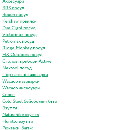
Аксесуари
BRS посуд
Roxon посуд
Kershaw ловилки
Due Cigni посуд
Victorinox посуд
Petromax посуд
Ridge Monkey посуд
HX Outdoors посуд
Столові прибори Active
Nextool посуд
Портативні кавоварки
Wacaco кавоварки
Wacaco аксесуари
Спорт
Cold Steel бейсбольні біти
Взуття
Naturehike взуття
Humtto взуття
Рюкзаки, багаж