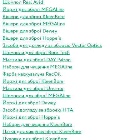
Шомпол Real Avid
Йоржі для зброї MEGAline
Вішери для зброї KleenBore
Вішери для зброї MEGAline
Вішери для зброї Dewey
Вішери для зброї Hoppe`s
Засоби для догляду за зброєю Vector Optics
Шомполи для зброї Bore Tech
Мастила для зброї DAY Patron
Набори для чищення MEGAline
Фарба маскувальна RecOil
Йоржі для зброї KleenBore
Мастила для зброї Umarex
Шомполи для зброї MEGAline
Йоржі для зброї Dewey
Засоби догляду за зброєю HTA
Йоржі для зброї Hoppe`s
Набори для чищення KleenBore
Патчі для чищення зброї KleenBore
Пуховки для зброї KleenBore