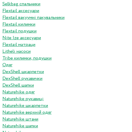
Selkbag спальники
Flextail аксесуари
Flextail вакуумні пакувальники
Flextail килимки
Flextail подушки
Nite Ize аксесуари
Flextail матраци
Litheli насоси
Tribe килимки, подушки
Одяг
DexShell шкарпетки
DexShell рукавички
DexShell шапки
Naturehike одяг
Naturehike рукавиці
Naturehike шкарпетки
Naturehike верхній одяг
Naturehike штани
Naturehike шапки