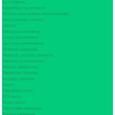
Інструменти
Naturehike інструменти
Nextool лопати багатофункціональні
Ganzo сокири і мачете
Техніка
Електроінструменти
Садові інструменти
Тактичне спорядження
Nextorch аксесуари
Nextorch тактичні перчатки
Термоси та термокухлі
Wacaco термокухлі
Naturehike термоси
Zojirushi термоси
Посуд
Naturehike посуд
BRS посуд
Roxon посуд
Портативні кавоварки
Wacaco кавоварки