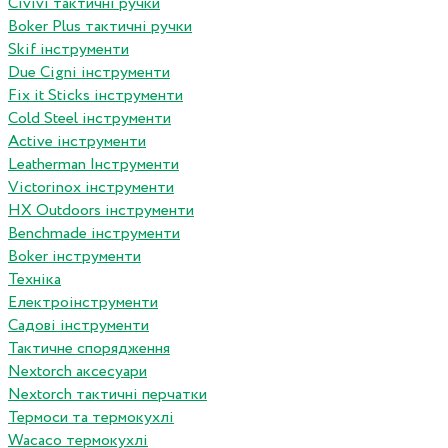
Сivivi тактичні ручки
Boker Plus тактичні ручки
Skif інструменти
Due Cigni інструменти
Fix it Sticks інструменти
Сold Steel інструменти
Active інструменти
Leatherman Інструменти
Victorinox інструменти
HX Outdoors інструменти
Benchmade інструменти
Boker інструменти
Техніка
Електроінструменти
Садові інструменти
Тактичне спорядження
Nextorch аксесуари
Nextorch тактичні перчатки
Термоси та термокухлі
Wacaco термокухлі