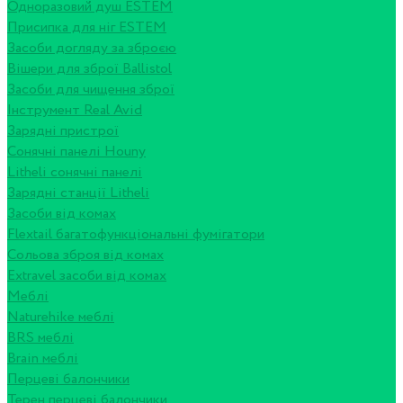
Одноразовий душ ESTEM
Присипка для ніг ESTEM
Засоби догляду за зброєю
Вішери для зброї Ballistol
Засоби для чищення зброї
Інструмент Real Avid
Зарядні пристрої
Сонячні панелі Houny
Litheli сонячні панелі
Зарядні станції Litheli
Засоби від комах
Flextail багатофункціональні фумігатори
Сольова зброя від комах
Extravel засоби від комах
Меблі
Naturehike меблі
BRS меблі
Brain меблі
Перцеві балончики
Терен перцеві балончики