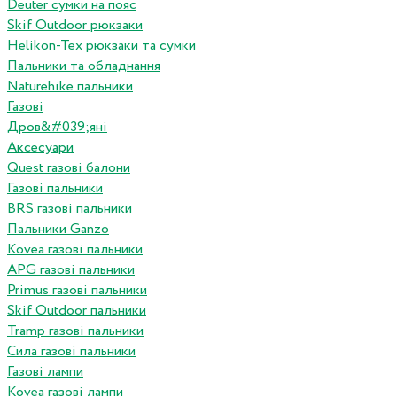
Deuter сумки на пояс
Skif Outdoor рюкзаки
Helikon-Tex рюкзаки та сумки
Пальники та обладнання
Naturehike пальники
Газові
Дров&#039;яні
Аксесуари
Quest газові балони
Газові пальники
BRS газові пальники
Пальники Ganzo
Kovea газові пальники
APG газові пальники
Primus газові пальники
Skif Outdoor пальники
Tramp газові пальники
Сила газові пальники
Газові лампи
Kovea газові лампи