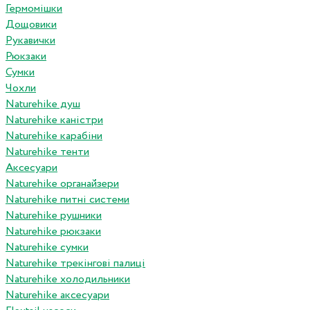
Гермомішки
Дощовики
Рукавички
Рюкзаки
Сумки
Чохли
Naturehike душ
Naturehike каністри
Naturehike карабіни
Naturehike тенти
Аксесуари
Naturehike органайзери
Naturehike питні системи
Naturehike рушники
Naturehike рюкзаки
Naturehike сумки
Naturehike трекінгові палиці
Naturehike холодильники
Naturehike аксесуари