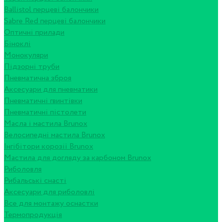
Ballistol перцеві балончики
Sabre Red перцеві балончики
Оптичні прилади
Біноклі
Монокуляри
Підзорні труби
Пневматична зброя
Аксесуари для пневматики
Пневматичні гвинтівки
Пневматичні пістолети
Масла і мастила Brunox
Велосипедні мастила Brunox
Інгібітори корозії Brunox
Мастила для догляду за карбоном Brunox
Риболовля
Рибальські снасті
Аксесуари для риболовлі
Все для монтажу оснастки
Термопродукція