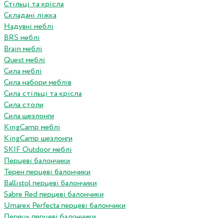
Стільці та крісла
Складані ліжка
Надувні меблі
BRS меблі
Brain меблі
Quest меблі
Сила меблі
Сила набори меблів
Сила стільці та крісла
Сила столи
Сила шезлонги
KingCamp меблі
KingCamp шезлонги
SKIF Outdoor меблі
Перцеві балончики
Терен перцеві балончики
Ballistol перцеві балончики
Sabre Red перцеві балончики
Umarex Perfecta перцеві балончики
Перець перцеві балончики