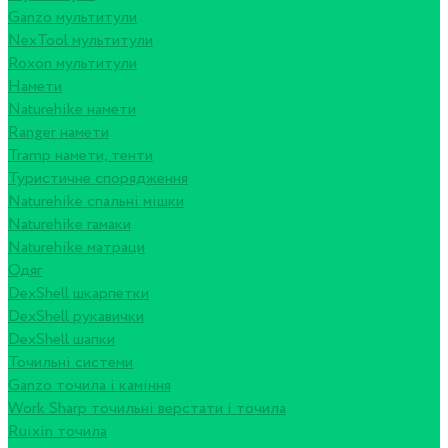
Ganzo мультитули
NexTool мультитули
Roxon мультитули
Намети
Naturehike намети
Ranger намети
Tramp намети, тенти
Туристичне спорядження
Naturehike спальні мішки
Naturehike гамаки
Naturehike матраци
Одяг
DexShell шкарпетки
DexShell рукавички
DexShell шапки
Точильні системи
Ganzo точила і каміння
Work Sharp точильні верстати і точила
Ruixin точила