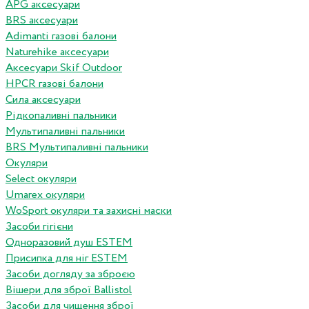
APG аксесуари
BRS аксесуари
Adimanti газові балони
Naturehike аксесуари
Аксесуари Skif Outdoor
HPCR газові балони
Сила аксесуари
Рідкопаливні пальники
Мультипаливні пальники
BRS Мультипаливні пальники
Окуляри
Select окуляри
Umarex окуляри
WoSport окуляри та захисні маски
Засоби гігієни
Одноразовий душ ESTEM
Присипка для ніг ESTEM
Засоби догляду за зброєю
Вішери для зброї Ballistol
Засоби для чищення зброї