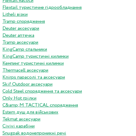
Flextail насоси
Flextail туристичне гідрообладнання
Litheli візки
Tramp спорядження
Deuter аксесуари
Deuter аптечка
Tramp аксесуари
KingCamp спальники
KingCamp туристичні килимки
Кемпинг туристичні килимки
Thermacell аксесуари
Knirps парасолі та аксесуари
Skif Outdoor аксесуари
Cold Steel спорядження та аксесуари
Only Hot грілки
C&amp;M TACTICAL спорядження
Estem душ для військових
Tekmat аксесуари
Сivivi карабіни
Snugpak водонепроникні речі