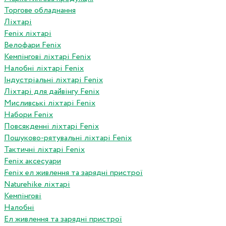
Торгове обладнання
Ліхтарі
Fenix ліхтарі
Велофари Fenix
Кемпінгові ліхтарі Fenix
Налобні ліхтарі Fenix
Індустріальні ліхтарі Fenix
Ліхтарі для дайвінгу Fenix
Мисливські ліхтарі Fenix
Набори Fenix
Повсякденні ліхтарі Fenix
Пошуково-рятувальні ліхтарі Fenix
Тактичні ліхтарі Fenix
Fenix аксесуари
Fenix ел живлення та зарядні пристрої
Naturehike ліхтарі
Кемпінгові
Налобні
Ел живлення та зарядні пристрої