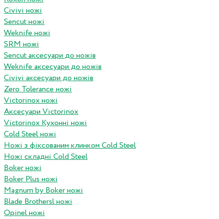
Civivi ножі
Sencut ножі
Weknife ножі
SRM ножі
Sencut аксесуари до ножів
Weknife аксесуари до ножів
Civivi аксесуари до ножів
Zero Tolerance ножі
Victorinox ножі
Аксесуари Victorinox
Victorinox Кухонні ножі
Cold Steel ножі
Ножі з фіксованим клинком Cold Steel
Ножі складні Cold Steel
Boker ножі
Boker Plus ножі
Magnum by Boker ножі
Blade Brothersl ножі
Opinel ножі