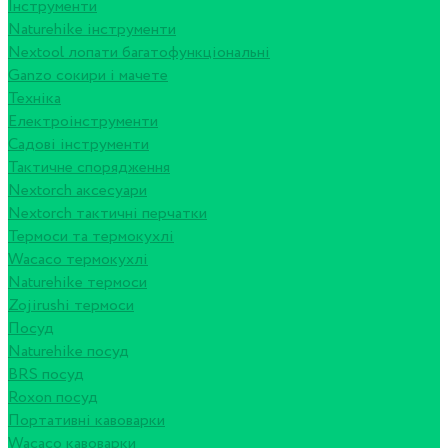
Інструменти
Naturehike інструменти
Nextool лопати багатофункціональні
Ganzo сокири і мачете
Техніка
Електроінструменти
Садові інструменти
Тактичне спорядження
Nextorch аксесуари
Nextorch тактичні перчатки
Термоси та термокухлі
Wacaco термокухлі
Naturehike термоси
Zojirushi термоси
Посуд
Naturehike посуд
BRS посуд
Roxon посуд
Портативні кавоварки
Wacaco кавоварки