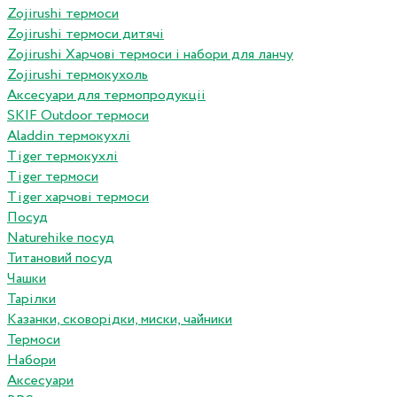
Zojirushi термоси
Zojirushi термоси дитячі
Zojirushi Харчові термоси і набори для ланчу
Zojirushi термокухоль
Аксесуари для термопродукціі
SKIF Outdoor термоси
Aladdin термокухлі
Tiger термокухлі
Tiger термоси
Tiger харчові термоси
Посуд
Naturehike посуд
Титановий посуд
Чашки
Тарілки
Казанки, сковорідки, миски, чайники
Термоси
Набори
Аксесуари