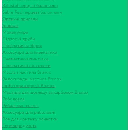
Ballistol перцеві балончики
Sabre Red перцеві балончики
Оптичні прилади
Біноклі
Монокуляри
Підзорні труби
Пневматична зброя
Аксесуари для пневматики
Пневматичні гвинтівки
Пневматичні пістолети
Масла і мастила Brunox
Велосипедні мастила Brunox
Інгібітори корозії Brunox
Мастила для догляду за карбоном Brunox
Риболовля
Рибальські снасті
Аксесуари для риболовлі
Все для монтажу оснастки
Термопродукція