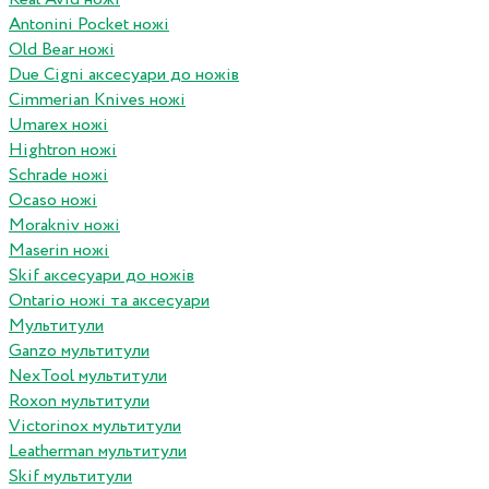
Antonini Pocket ножі
Old Bear ножі
Due Cigni аксесуари до ножів
Cimmerian Knives ножі
Umarex ножі
Hightron ножі
Schrade ножі
Ocaso ножі
Morakniv ножі
Maserin ножі
Skif аксесуари до ножів
Ontario ножі та аксесуари
Мультитули
Ganzo мультитули
NexTool мультитули
Roxon мультитули
Victorinox мультитули
Leatherman мультитули
Skif мультитули