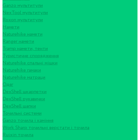
Ganzo мультитули
NexTool мультитули
Roxon мультитули
Намети
Naturehike намети
Ranger намети
Tramp намети, тенти
Туристичне спорядження
Naturehike спальні мішки
Naturehike гамаки
Naturehike матраци
Одяг
DexShell шкарпетки
DexShell рукавички
DexShell шапки
Точильні системи
Ganzo точила і каміння
Work Sharp точильні верстати і точила
Ruixin точила