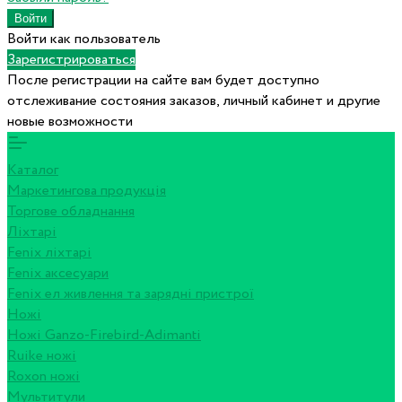
Войти как пользователь
Зарегистрироваться
После регистрации на сайте вам будет доступно
отслеживание состояния заказов, личный кабинет и другие
новые возможности
Каталог
Маркетингова продукція
Торгове обладнання
Ліхтарі
Fenix ліхтарі
Fenix аксесуари
Fenix ел живлення та зарядні пристрої
Ножі
Ножі Ganzo-Firebird-Adimanti
Ruike ножі
Roxon ножi
Мультитули