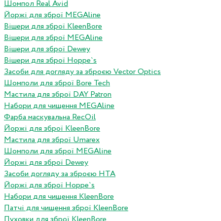
Шомпол Real Avid
Йоржі для зброї MEGAline
Вішери для зброї KleenBore
Вішери для зброї MEGAline
Вішери для зброї Dewey
Вішери для зброї Hoppe`s
Засоби для догляду за зброєю Vector Optics
Шомполи для зброї Bore Tech
Мастила для зброї DAY Patron
Набори для чищення MEGAline
Фарба маскувальна RecOil
Йоржі для зброї KleenBore
Мастила для зброї Umarex
Шомполи для зброї MEGAline
Йоржі для зброї Dewey
Засоби догляду за зброєю HTA
Йоржі для зброї Hoppe`s
Набори для чищення KleenBore
Патчі для чищення зброї KleenBore
Пуховки для зброї KleenBore