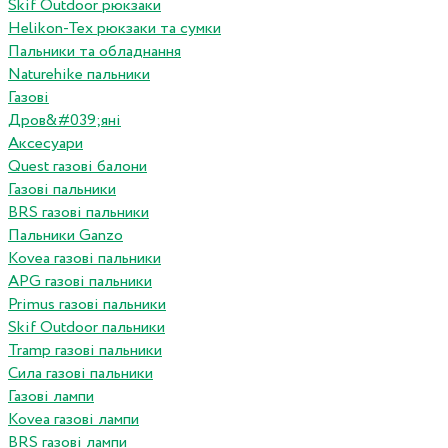
Skif Outdoor рюкзаки
Helikon-Tex рюкзаки та сумки
Пальники та обладнання
Naturehike пальники
Газові
Дров&#039;яні
Аксесуари
Quest газові балони
Газові пальники
BRS газові пальники
Пальники Ganzo
Kovea газові пальники
APG газові пальники
Primus газові пальники
Skif Outdoor пальники
Tramp газові пальники
Сила газові пальники
Газові лампи
Kovea газові лампи
BRS газові лампи