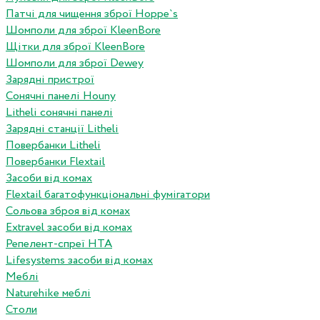
Патчі для чищення зброї Hoppe`s
Шомполи для зброї KleenBore
Щітки для зброї KleenBore
Шомполи для зброї Dewey
Зарядні пристрої
Сонячні панелі Houny
Litheli сонячні панелі
Зарядні станції Litheli
Повербанки Litheli
Повербанки Flextail
Засоби від комах
Flextail багатофункціональні фумігатори
Сольова зброя від комах
Extravel засоби від комах
Репелент-спреї HTA
Lifesystems засоби від комах
Меблі
Naturehike меблі
Столи