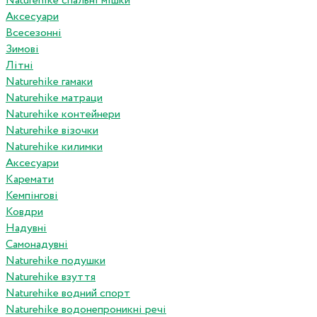
Naturehike спальні мішки
Аксесуари
Всесезонні
Зимові
Літні
Naturehike гамаки
Naturehike матраци
Naturehike контейнери
Naturehike візочки
Naturehike килимки
Аксесуари
Каремати
Кемпінгові
Ковдри
Надувні
Самонадувні
Naturehike подушки
Naturehike взуття
Naturehike водний спорт
Naturehike водонепроникні речі