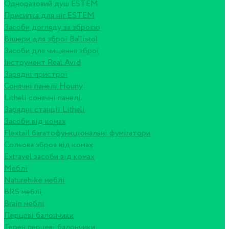
Одноразовий душ ESTEM
Присипка для ніг ESTEM
Засоби догляду за зброєю
Вішери для зброї Ballistol
Засоби для чищення зброї
Інструмент Real Avid
Зарядні пристрої
Сонячні панелі Houny
Litheli сонячні панелі
Зарядні станції Litheli
Засоби від комах
Flextail багатофункціональні фумігатори
Сольова зброя від комах
Extravel засоби від комах
Меблі
Naturehike меблі
BRS меблі
Brain меблі
Перцеві балончики
Терен перцеві балончики