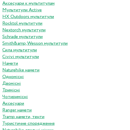
Аксесуари к мультитулам
Мультитули Active
HX Outdoors мультитули
Rocktol мультитули
Nextorch мультитули
Schrade мультитули
Smith&amp;Wesson мультитули
Сила мультитули
Civivi мультитули
Намети
Naturehike намети
Одномісні
Двомісні
Тримісні
Чотиримісні
Аксесуари
Ranger намети
Tramp намети, тенти
Туристичне спорядження