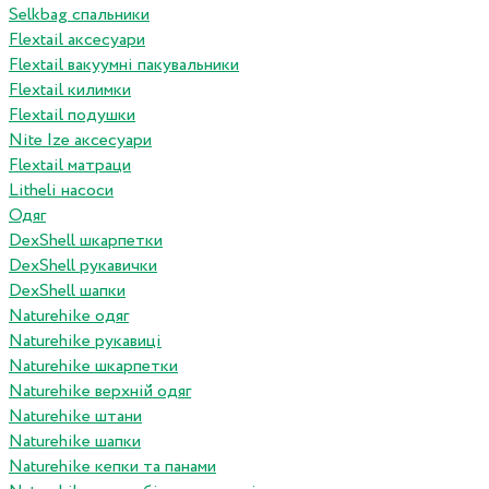
Selkbag спальники
Flextail аксесуари
Flextail вакуумні пакувальники
Flextail килимки
Flextail подушки
Nite Ize аксесуари
Flextail матраци
Litheli насоси
Одяг
DexShell шкарпетки
DexShell рукавички
DexShell шапки
Naturehike одяг
Naturehike рукавиці
Naturehike шкарпетки
Naturehike верхній одяг
Naturehike штани
Naturehike шапки
Naturehike кепки та панами