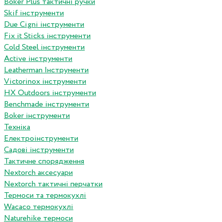
Boker Plus тактичні ручки
Skif інструменти
Due Cigni інструменти
Fix it Sticks інструменти
Сold Steel інструменти
Active інструменти
Leatherman Інструменти
Victorinox інструменти
HX Outdoors інструменти
Benchmade інструменти
Boker інструменти
Техніка
Електроінструменти
Садові інструменти
Тактичне спорядження
Nextorch аксесуари
Nextorch тактичні перчатки
Термоси та термокухлі
Wacaco термокухлі
Naturehike термоси