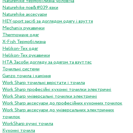
Naturehike термобілизна чоловіча
Naturehike пов&#039;язки
Naturehike аксесуари
HEY-sport засіб за доглядом одягу і взуття
Mechanix рукавички
Thermowave одяг
X-Fish Термобілизна
Helikon-Tex одяг
Helikon-Tex рукавички
HTA Засоби догляду за одягом та взуттяс
Точильні системи
Ganzo точила і каміння
Work Sharp точильні верстати і точила
Work Sharp професiйнi кухоннi точилки электричнi
Work Sharp унiверсальнi точилки электричнi
Work Sharp аксесуари до професiйних кухонних точилок
Work Sharp аксесуари до унiверсальних электричних
точилок
WorkSharp ручні точила
Кухонні точила