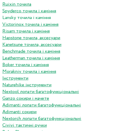
Ruixin точила
Spyderco точила і каміння
Lansky точила і каміння
Victorinox точила і каміння
Risam точила і каміння
Hapstone точила, аксесуари
Kanetsune точила, аксесуари
Benchmade точила і каміння
Leatherman точила і каміння
Boker точила і каміння
Morakniv точила і каміння
Інструменти
Naturehike інструменти
Nextool лопати багатофункціональні
Ganzo сокири і мачете
Adimanti лопати багатофункціональні
Adimanti сокири
Nextorch лопати багатофункціональні
Сivivi тактичні ручки