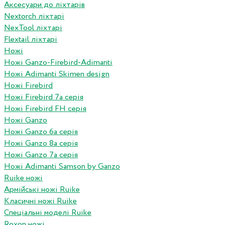
Аксесуари до ліхтарів
Nextorch ліхтарі
NexTool ліхтарі
Flextail ліхтарі
Ножі
Ножі Ganzo-Firebird-Adimanti
Ножі Adimanti Skimen design
Ножі Firebird
Ножі Firebird 7а серія
Ножі Firebird FH серія
Ножі Ganzo
Ножі Ganzo 6а серія
Ножі Ganzo 8а серія
Ножі Ganzo 7а серія
Ножі Adimanti Samson by Ganzo
Ruike ножі
Армійські ножі Ruike
Класичні ножі Ruike
Спеціальні моделі Ruike
Roxon ножi