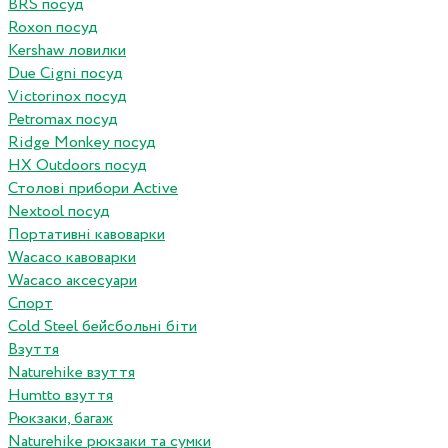
BRS посуд
Roxon посуд
Kershaw ловилки
Due Cigni посуд
Victorinox посуд
Petromax посуд
Ridge Monkey посуд
HX Outdoors посуд
Столові прибори Active
Nextool посуд
Портативні кавоварки
Wacaco кавоварки
Wacaco аксесуари
Спорт
Cold Steel бейсбольні біти
Взуття
Naturehike взуття
Humtto взуття
Рюкзаки, багаж
Naturehike рюкзаки та сумки