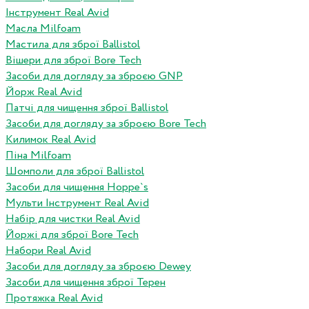
Інструмент Real Avid
Масла Milfoam
Мастила для зброї Ballistol
Вішери для зброї Bore Tech
Засоби для догляду за зброєю GNP
Йорж Real Avid
Патчі для чищення зброї Ballistol
Засоби для догляду за зброєю Bore Tech
Килимок Real Avid
Піна Milfoam
Шомполи для зброї Ballistol
Засоби для чищення Hoppe`s
Мульти Інструмент Real Avid
Набір для чистки Real Avid
Йоржі для зброї Bore Tech
Набори Real Avid
Засоби для догляду за зброєю Dewey
Засоби для чищення зброї Терен
Протяжка Real Avid