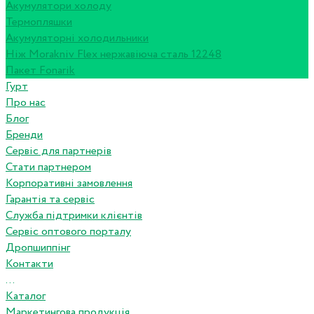
Акумулятори холоду
Термопляшки
Акумуляторні холодильники
Ніж Morakniv Flex нержавіюча сталь 12248
Пакет Fonarik
Гурт
Про нас
Блог
Бренди
Сервіс для партнерів
Стати партнером
Корпоративні замовлення
Гарантія та сервіс
Служба підтримки клієнтів
Сервіс оптового порталу
Дропшиппінг
Контакти
...
Каталог
Маркетингова продукція