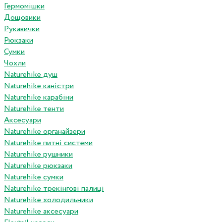
Гермомішки
Дощовики
Рукавички
Рюкзаки
Сумки
Чохли
Naturehike душ
Naturehike каністри
Naturehike карабіни
Naturehike тенти
Аксесуари
Naturehike органайзери
Naturehike питні системи
Naturehike рушники
Naturehike рюкзаки
Naturehike сумки
Naturehike трекінгові палиці
Naturehike холодильники
Naturehike аксесуари