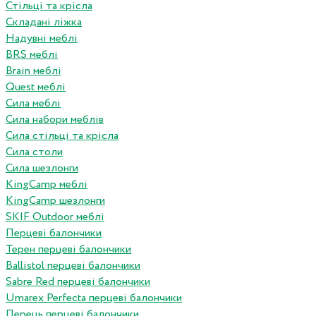
Стільці та крісла
Складані ліжка
Надувні меблі
BRS меблі
Brain меблі
Quest меблі
Сила меблі
Сила набори меблів
Сила стільці та крісла
Сила столи
Сила шезлонги
KingCamp меблі
KingCamp шезлонги
SKIF Outdoor меблі
Перцеві балончики
Терен перцеві балончики
Ballistol перцеві балончики
Sabre Red перцеві балончики
Umarex Perfecta перцеві балончики
Перець перцеві балончики