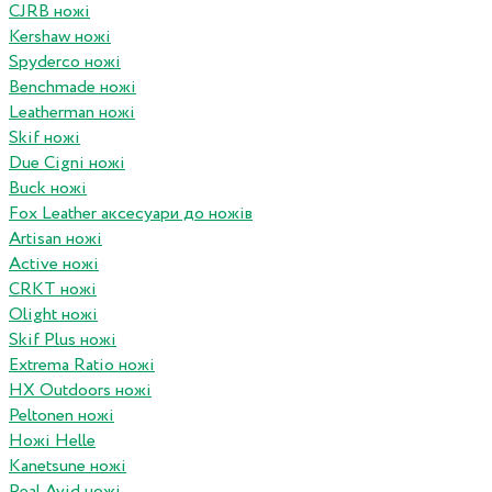
CJRB ножі
Kershaw ножі
Spyderco ножі
Benchmade ножі
Leatherman ножі
Skif ножі
Due Cigni ножі
Buck ножі
Fox Leather аксесуари до ножів
Artisan ножі
Active ножі
CRKT ножі
Olight ножі
Skif Plus ножі
Extrema Ratio ножі
HX Outdoors ножі
Peltonen ножі
Ножі Helle
Kanetsune ножі
Real Avid ножі