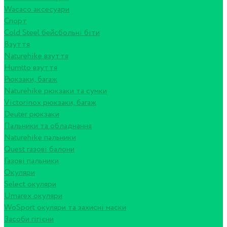
Wacaco аксесуари
Спорт
Cold Steel бейсбольні біти
Взуття
Naturehike взуття
Humtto взуття
Рюкзаки, багаж
Naturehike рюкзаки та сумки
Victorinox рюкзаки, багаж
Deuter рюкзаки
Пальники та обладнання
Naturehike пальники
Quest газові балони
Газові пальники
Окуляри
Select окуляри
Umarex окуляри
WoSport окуляри та захисні маски
Засоби гігієни