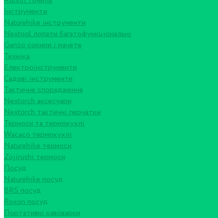
Ruixin точила
Інструменти
Naturehike інструменти
Nextool лопати багатофункціональні
Ganzo сокири і мачете
Техніка
Електроінструменти
Садові інструменти
Тактичне спорядження
Nextorch аксесуари
Nextorch тактичні перчатки
Термоси та термокухлі
Wacaco термокухлі
Naturehike термоси
Zojirushi термоси
Посуд
Naturehike посуд
BRS посуд
Roxon посуд
Портативні кавоварки