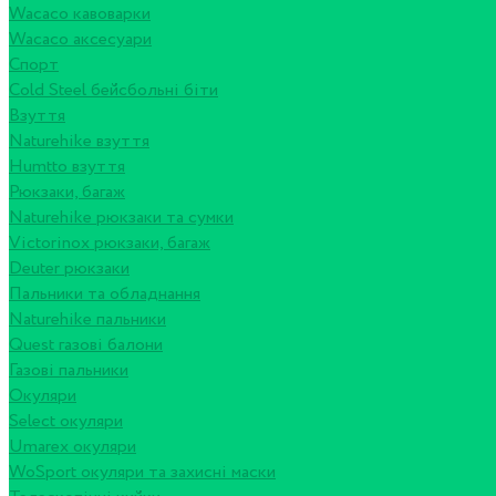
Wacaco кавоварки
Wacaco аксесуари
Спорт
Cold Steel бейсбольні біти
Взуття
Naturehike взуття
Humtto взуття
Рюкзаки, багаж
Naturehike рюкзаки та сумки
Victorinox рюкзаки, багаж
Deuter рюкзаки
Пальники та обладнання
Naturehike пальники
Quest газові балони
Газові пальники
Окуляри
Select окуляри
Umarex окуляри
WoSport окуляри та захисні маски