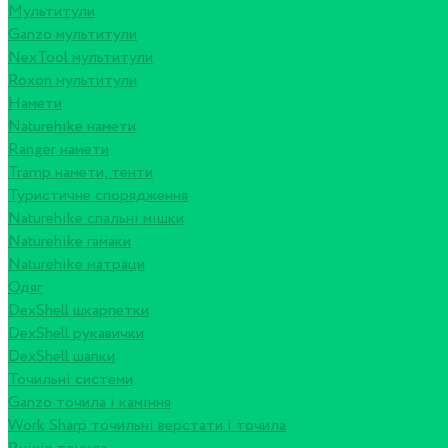
Мультитули
Ganzo мультитули
NexTool мультитули
Roxon мультитули
Намети
Naturehike намети
Ranger намети
Tramp намети, тенти
Туристичне спорядження
Naturehike спальні мішки
Naturehike гамаки
Naturehike матраци
Одяг
DexShell шкарпетки
DexShell рукавички
DexShell шапки
Точильні системи
Ganzo точила і каміння
Work Sharp точильні верстати і точила