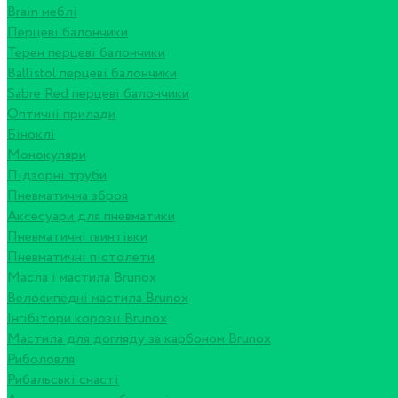
Brain меблі
Перцеві балончики
Терен перцеві балончики
Ballistol перцеві балончики
Sabre Red перцеві балончики
Оптичні прилади
Біноклі
Монокуляри
Підзорні труби
Пневматична зброя
Аксесуари для пневматики
Пневматичні гвинтівки
Пневматичні пістолети
Масла і мастила Brunox
Велосипедні мастила Brunox
Інгібітори корозії Brunox
Мастила для догляду за карбоном Brunox
Риболовля
Рибальські снасті