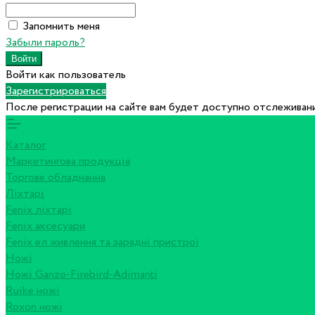
Запомнить меня
Забыли пароль?
Войти как пользователь
Зарегистрироваться
После регистрации на сайте вам будет доступно отслеживани
Каталог
Маркетингова продукція
Торгове обладнання
Ліхтарі
Fenix ліхтарі
Fenix аксесуари
Fenix ел живлення та зарядні пристрої
Ножі
Ножі Ganzo-Firebird-Adimanti
Ruike ножі
Roxon ножi