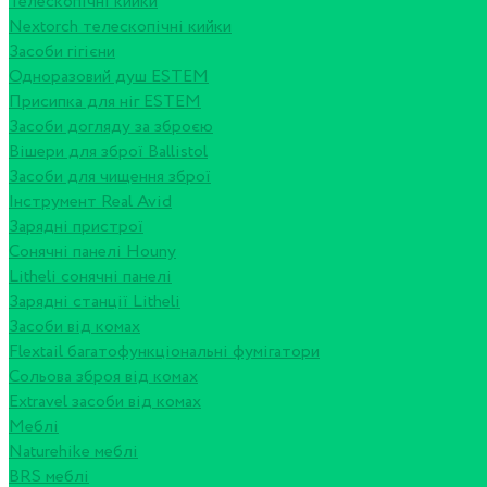
Телескопічні кийки
Nextorch телескопічні кийки
Засоби гігієни
Одноразовий душ ESTEM
Присипка для ніг ESTEM
Засоби догляду за зброєю
Вішери для зброї Ballistol
Засоби для чищення зброї
Інструмент Real Avid
Зарядні пристрої
Сонячні панелі Houny
Litheli сонячні панелі
Зарядні станції Litheli
Засоби від комах
Flextail багатофункціональні фумігатори
Сольова зброя від комах
Extravel засоби від комах
Меблі
Naturehike меблі
BRS меблі