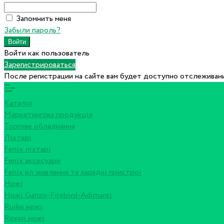
Запомнить меня
Забыли пароль?
Войти как пользователь
Зарегистрироваться
После регистрации на сайте вам будет доступно отслеживани
Каталог
Маркетингова продукція
Торгове обладнання
Ліхтарі
Fenix ліхтарі
Fenix аксесуари
Fenix ел живлення та зарядні пристрої
Ножі
Ножі Ganzo-Firebird-Adimanti
Ruike ножі
Roxon ножi