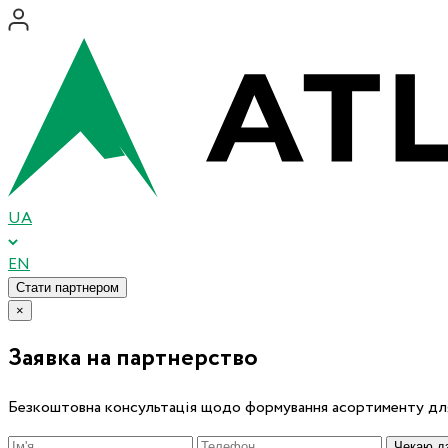
UA
EN
Стати партнером
×
Заявка на партнерство
Безкоштовна консультація щодо формування асортименту для
Чекаю дз