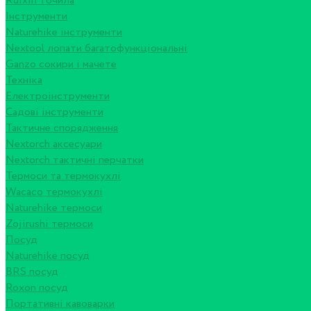
Ruixin точила
Інструменти
Naturehike інструменти
Nextool лопати багатофункціональні
Ganzo сокири і мачете
Техніка
Електроінструменти
Садові інструменти
Тактичне спорядження
Nextorch аксесуари
Nextorch тактичні перчатки
Термоси та термокухлі
Wacaco термокухлі
Naturehike термоси
Zojirushi термоси
Посуд
Naturehike посуд
BRS посуд
Roxon посуд
Портативні кавоварки