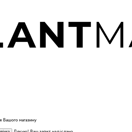
 Вашого магазину
Дякую! Ваш запит надіслано.
вінка