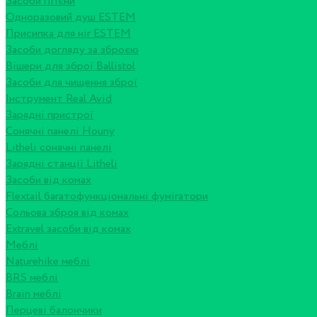
Засоби гігієни
Одноразовий душ ESTEM
Присипка для ніг ESTEM
Засоби догляду за зброєю
Вішери для зброї Ballistol
Засоби для чищення зброї
Інструмент Real Avid
Зарядні пристрої
Сонячні панелі Houny
Litheli сонячні панелі
Зарядні станції Litheli
Засоби від комах
Flextail багатофункціональні фумігатори
Сольова зброя від комах
Extravel засоби від комах
Меблі
Naturehike меблі
BRS меблі
Brain меблі
Перцеві балончики