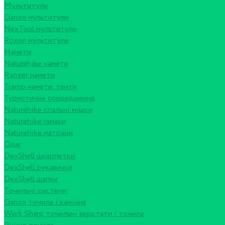
Мультитули
Ganzo мультитули
NexTool мультитули
Roxon мультитули
Намети
Naturehike намети
Ranger намети
Tramp намети, тенти
Туристичне спорядження
Naturehike спальні мішки
Naturehike гамаки
Naturehike матраци
Одяг
DexShell шкарпетки
DexShell рукавички
DexShell шапки
Точильні системи
Ganzo точила і каміння
Work Sharp точильні верстати і точила