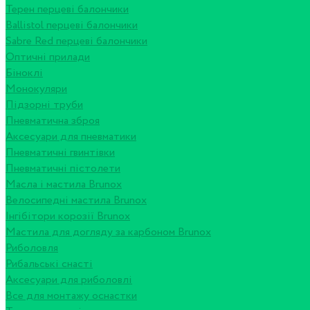
Терен перцеві балончики
Ballistol перцеві балончики
Sabre Red перцеві балончики
Оптичні прилади
Біноклі
Монокуляри
Підзорні труби
Пневматична зброя
Аксесуари для пневматики
Пневматичні гвинтівки
Пневматичні пістолети
Масла і мастила Brunox
Велосипедні мастила Brunox
Інгібітори корозії Brunox
Мастила для догляду за карбоном Brunox
Риболовля
Рибальські снасті
Аксесуари для риболовлі
Все для монтажу оснастки