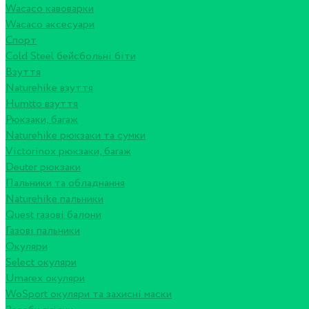
Wacaco кавоварки
Wacaco аксесуари
Спорт
Cold Steel бейсбольні біти
Взуття
Naturehike взуття
Humtto взуття
Рюкзаки, багаж
Naturehike рюкзаки та сумки
Victorinox рюкзаки, багаж
Deuter рюкзаки
Пальники та обладнання
Naturehike пальники
Quest газові балони
Газові пальники
Окуляри
Select окуляри
Umarex окуляри
WoSport окуляри та захисні маски