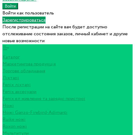
Войти как пользователь
Зарегистрироваться
После регистрации на сайте вам будет доступно
отслеживание состояния заказов, личный кабинет и другие
новые возможности
Каталог
Маркетингова продукція
Торгове обладнання
Ліхтарі
Fenix ліхтарі
Fenix аксесуари
Fenix ел живлення та зарядні пристрої
Ножі
Ножі Ganzo-Firebird-Adimanti
Ruike ножі
Roxon ножi
Мультитули