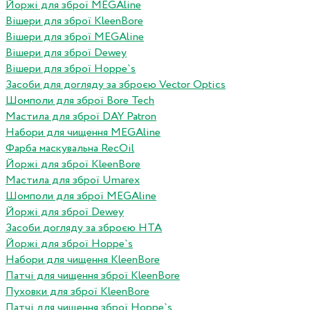
Йоржі для зброї MEGAline
Вішери для зброї KleenBore
Вішери для зброї MEGAline
Вішери для зброї Dewey
Вішери для зброї Hoppe`s
Засоби для догляду за зброєю Vector Optics
Шомполи для зброї Bore Tech
Мастила для зброї DAY Patron
Набори для чищення MEGAline
Фарба маскувальна RecOil
Йоржі для зброї KleenBore
Мастила для зброї Umarex
Шомполи для зброї MEGAline
Йоржі для зброї Dewey
Засоби догляду за зброєю HTA
Йоржі для зброї Hoppe`s
Набори для чищення KleenBore
Патчі для чищення зброї KleenBore
Пуховки для зброї KleenBore
Патчі для чищення зброї Hoppe`s