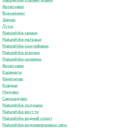
Naturehike спальні мішки
Аксесуари
Всесезонні
Зимові
Літні
Naturehike гамаки
Naturehike матраци
Naturehike контейнери
Naturehike візочки
Naturehike килимки
Аксесуари
Каремати
Кемпінгові
Ковдри
Надувні
Самонадувні
Naturehike подушки
Naturehike взуття
Naturehike водний спорт
Naturehike водонепроникні речі