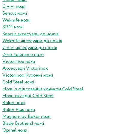
Civivi ножі
Sencut ножі
Weknife ножі
SRM ножі
Sencut аксесуари до ножів
Weknife аксесуари до ножів
Civivi аксесуари до ножів
Zero Tolerance ножі
Victorinox ножі
Аксесуари Victorinox
Victorinox Кухонні ножі
Cold Steel ножі
Ножі з фіксованим клинком Cold Steel
Ножі складні Cold Steel
Boker ножі
Boker Plus ножі
Magnum by Boker ножі
Blade Brothersl ножі
Opinel ножі