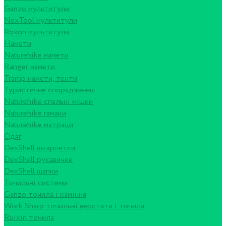
Ganzo мультитули
NexTool мультитули
Roxon мультитули
Намети
Naturehike намети
Ranger намети
Tramp намети, тенти
Туристичне спорядження
Naturehike спальні мішки
Naturehike гамаки
Naturehike матраци
Одяг
DexShell шкарпетки
DexShell рукавички
DexShell шапки
Точильні системи
Ganzo точила і каміння
Work Sharp точильні верстати і точила
Ruixin точила