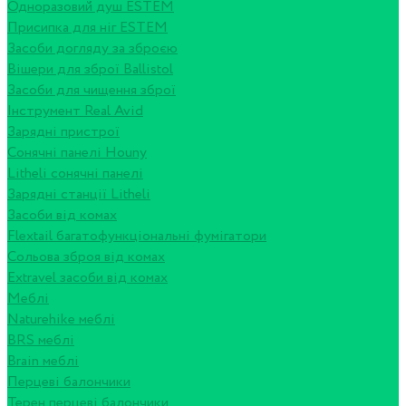
Одноразовий душ ESTEM
Присипка для ніг ESTEM
Засоби догляду за зброєю
Вішери для зброї Ballistol
Засоби для чищення зброї
Інструмент Real Avid
Зарядні пристрої
Сонячні панелі Houny
Litheli сонячні панелі
Зарядні станції Litheli
Засоби від комах
Flextail багатофункціональні фумігатори
Сольова зброя від комах
Extravel засоби від комах
Меблі
Naturehike меблі
BRS меблі
Brain меблі
Перцеві балончики
Терен перцеві балончики