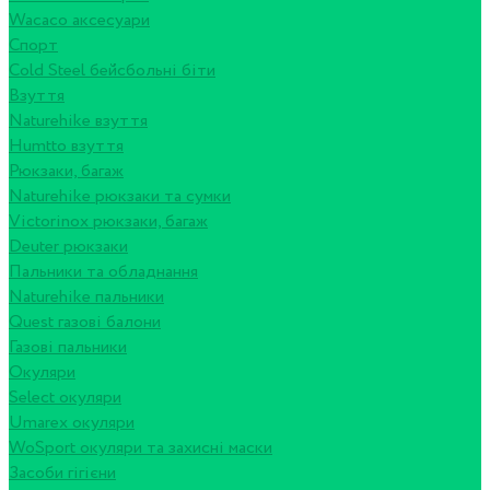
Wacaco аксесуари
Спорт
Cold Steel бейсбольні біти
Взуття
Naturehike взуття
Humtto взуття
Рюкзаки, багаж
Naturehike рюкзаки та сумки
Victorinox рюкзаки, багаж
Deuter рюкзаки
Пальники та обладнання
Naturehike пальники
Quest газові балони
Газові пальники
Окуляри
Select окуляри
Umarex окуляри
WoSport окуляри та захисні маски
Засоби гігієни