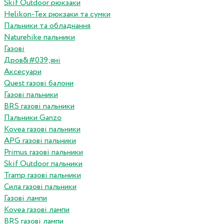
Skif Outdoor рюкзаки
Helikon-Tex рюкзаки та сумки
Пальники та обладнання
Naturehike пальники
Газові
Дров&#039;яні
Аксесуари
Quest газові балони
Газові пальники
BRS газові пальники
Пальники Ganzo
Kovea газові пальники
APG газові пальники
Primus газові пальники
Skif Outdoor пальники
Tramp газові пальники
Сила газові пальники
Газові лампи
Kovea газові лампи
BRS газові лампи