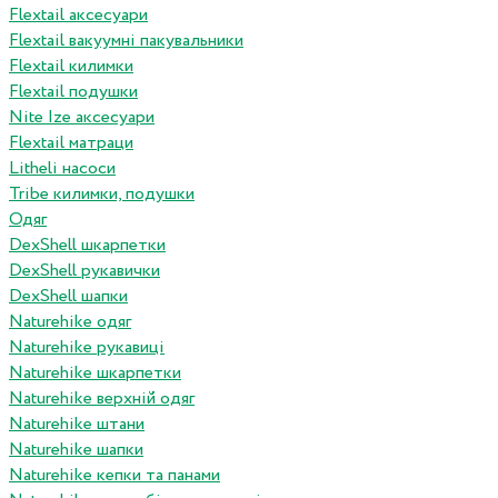
Flextail аксесуари
Flextail вакуумні пакувальники
Flextail килимки
Flextail подушки
Nite Ize аксесуари
Flextail матраци
Litheli насоси
Tribe килимки, подушки
Одяг
DexShell шкарпетки
DexShell рукавички
DexShell шапки
Naturehike одяг
Naturehike рукавиці
Naturehike шкарпетки
Naturehike верхній одяг
Naturehike штани
Naturehike шапки
Naturehike кепки та панами