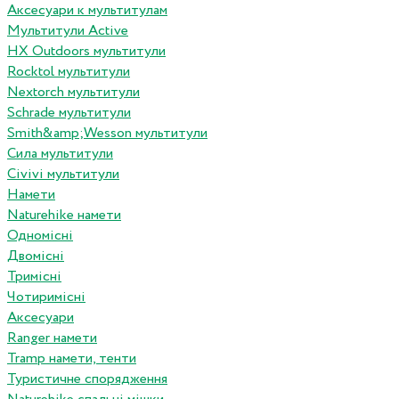
Аксесуари к мультитулам
Мультитули Active
HX Outdoors мультитули
Rocktol мультитули
Nextorch мультитули
Schrade мультитули
Smith&amp;Wesson мультитули
Сила мультитули
Civivi мультитули
Намети
Naturehike намети
Одномісні
Двомісні
Тримісні
Чотиримісні
Аксесуари
Ranger намети
Tramp намети, тенти
Туристичне спорядження