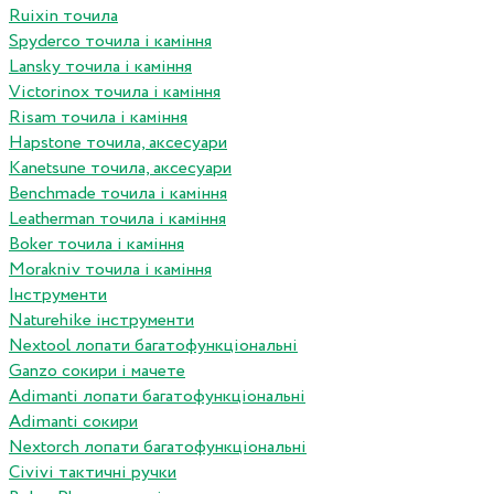
Ruixin точила
Spyderco точила і каміння
Lansky точила і каміння
Victorinox точила і каміння
Risam точила і каміння
Hapstone точила, аксесуари
Kanetsune точила, аксесуари
Benchmade точила і каміння
Leatherman точила і каміння
Boker точила і каміння
Morakniv точила і каміння
Інструменти
Naturehike інструменти
Nextool лопати багатофункціональні
Ganzo сокири і мачете
Adimanti лопати багатофункціональні
Adimanti сокири
Nextorch лопати багатофункціональні
Сivivi тактичні ручки