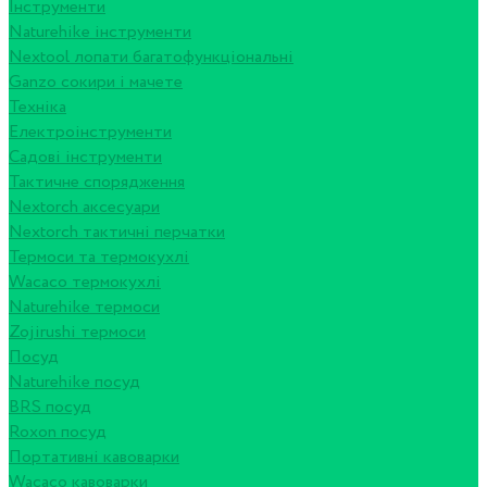
Інструменти
Naturehike інструменти
Nextool лопати багатофункціональні
Ganzo сокири і мачете
Техніка
Електроінструменти
Садові інструменти
Тактичне спорядження
Nextorch аксесуари
Nextorch тактичні перчатки
Термоси та термокухлі
Wacaco термокухлі
Naturehike термоси
Zojirushi термоси
Посуд
Naturehike посуд
BRS посуд
Roxon посуд
Портативні кавоварки
Wacaco кавоварки