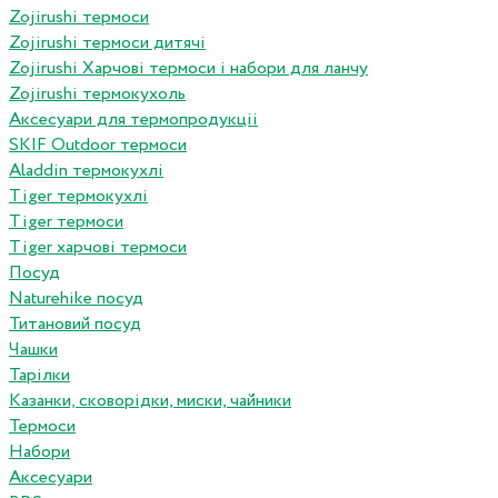
Zojirushi термоси
Zojirushi термоси дитячі
Zojirushi Харчові термоси і набори для ланчу
Zojirushi термокухоль
Аксесуари для термопродукціі
SKIF Outdoor термоси
Aladdin термокухлі
Tiger термокухлі
Tiger термоси
Tiger харчові термоси
Посуд
Naturehike посуд
Титановий посуд
Чашки
Тарілки
Казанки, сковорідки, миски, чайники
Термоси
Набори
Аксесуари