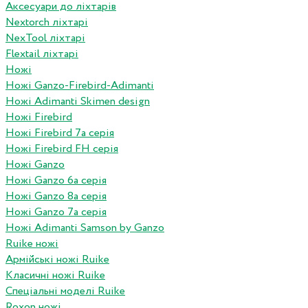
Аксесуари до ліхтарів
Nextorch ліхтарі
NexTool ліхтарі
Flextail ліхтарі
Ножі
Ножі Ganzo-Firebird-Adimanti
Ножі Adimanti Skimen design
Ножі Firebird
Ножі Firebird 7а серія
Ножі Firebird FH серія
Ножі Ganzo
Ножі Ganzo 6а серія
Ножі Ganzo 8а серія
Ножі Ganzo 7а серія
Ножі Adimanti Samson by Ganzo
Ruike ножі
Армійські ножі Ruike
Класичні ножі Ruike
Спеціальні моделі Ruike
Roxon ножi