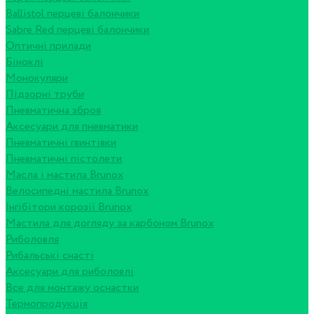
Ballistol перцеві балончики
Sabre Red перцеві балончики
Оптичні прилади
Біноклі
Монокуляри
Підзорні труби
Пневматична зброя
Аксесуари для пневматики
Пневматичні гвинтівки
Пневматичні пістолети
Масла і мастила Brunox
Велосипедні мастила Brunox
Інгібітори корозії Brunox
Мастила для догляду за карбоном Brunox
Риболовля
Рибальські снасті
Аксесуари для риболовлі
Все для монтажу оснастки
Термопродукція