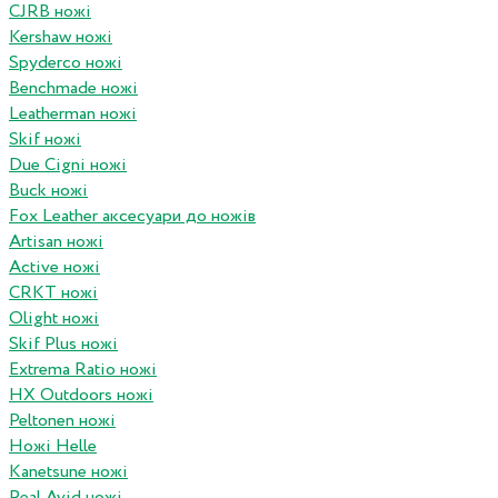
CJRB ножі
Kershaw ножі
Spyderco ножі
Benchmade ножі
Leatherman ножі
Skif ножі
Due Cigni ножі
Buck ножі
Fox Leather аксесуари до ножів
Artisan ножі
Active ножі
CRKT ножі
Olight ножі
Skif Plus ножі
Extrema Ratio ножі
HX Outdoors ножі
Peltonen ножі
Ножі Helle
Kanetsune ножі
Real Avid ножі