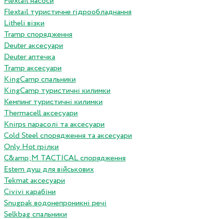
Flextail насоси
Flextail туристичне гідрообладнання
Litheli візки
Tramp спорядження
Deuter аксесуари
Deuter аптечка
Tramp аксесуари
KingCamp спальники
KingCamp туристичні килимки
Кемпинг туристичні килимки
Thermacell аксесуари
Knirps парасолі та аксесуари
Cold Steel спорядження та аксесуари
Only Hot грілки
C&amp;M TACTICAL спорядження
Estem душ для військових
Tekmat аксесуари
Сivivi карабіни
Snugpak водонепроникні речі
Selkbag спальники