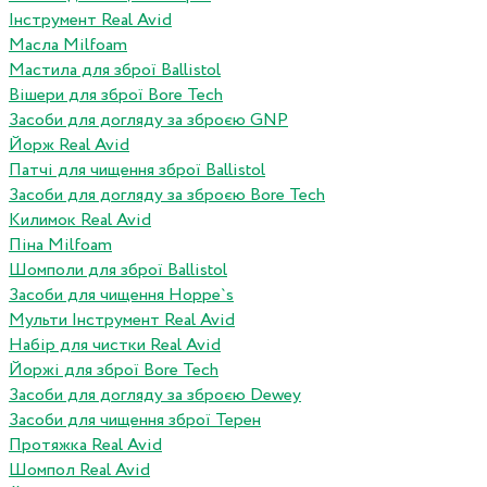
Інструмент Real Avid
Масла Milfoam
Мастила для зброї Ballistol
Вішери для зброї Bore Tech
Засоби для догляду за зброєю GNP
Йорж Real Avid
Патчі для чищення зброї Ballistol
Засоби для догляду за зброєю Bore Tech
Килимок Real Avid
Піна Milfoam
Шомполи для зброї Ballistol
Засоби для чищення Hoppe`s
Мульти Інструмент Real Avid
Набір для чистки Real Avid
Йоржі для зброї Bore Tech
Засоби для догляду за зброєю Dewey
Засоби для чищення зброї Терен
Протяжка Real Avid
Шомпол Real Avid