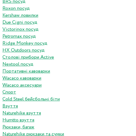
BRS посуд
Roxon посуд
Kershaw ловилки
Due Cigni посуд
Victorinox посуд
Petromax посуд
Ridge Monkey посуд
HX Outdoors посуд
Столові прибори Active
Nextool посуд
Портативні кавоварки
Wacaco кавоварки
Wacaco аксесуари
Спорт
Cold Steel бейсбольні біти
Взуття
Naturehike взуття
Humtto взуття
Рюкзаки, багаж
Naturehike рюкзаки та сумки