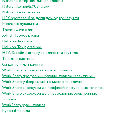
Naturehike термобілизна чоловіча
Naturehike пов&#039;язки
Naturehike аксесуари
HEY-sport засіб за доглядом одягу і взуття
Mechanix рукавички
Thermowave одяг
X-Fish Термобілизна
Helikon-Tex одяг
Helikon-Tex рукавички
HTA Засоби догляду за одягом та взуттяс
Точильні системи
Ganzo точила і каміння
Work Sharp точильні верстати і точила
Work Sharp професiйнi кухоннi точилки электричнi
Work Sharp унiверсальнi точилки электричнi
Work Sharp аксесуари до професiйних кухонних точилок
Work Sharp аксесуари до унiверсальних электричних
точилок
WorkSharp ручні точила
Кухонні точила