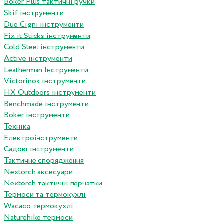
Boker Plus тактичні ручки
Skif інструменти
Due Cigni інструменти
Fix it Sticks інструменти
Сold Steel інструменти
Active інструменти
Leatherman Інструменти
Victorinox інструменти
HX Outdoors інструменти
Benchmade інструменти
Boker інструменти
Техніка
Електроінструменти
Садові інструменти
Тактичне спорядження
Nextorch аксесуари
Nextorch тактичні перчатки
Термоси та термокухлі
Wacaco термокухлі
Naturehike термоси