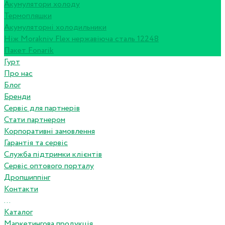
Акумулятори холоду
Термопляшки
Акумуляторні холодильники
Ніж Morakniv Flex нержавіюча сталь 12248
Пакет Fonarik
Гурт
Про нас
Блог
Бренди
Сервіс для партнерів
Стати партнером
Корпоративні замовлення
Гарантія та сервіс
Служба підтримки клієнтів
Сервіс оптового порталу
Дропшиппінг
Контакти
...
Каталог
Маркетингова продукція