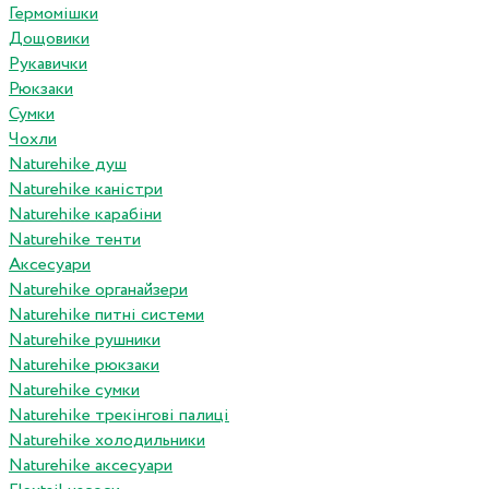
Гермомішки
Дощовики
Рукавички
Рюкзаки
Сумки
Чохли
Naturehike душ
Naturehike каністри
Naturehike карабіни
Naturehike тенти
Аксесуари
Naturehike органайзери
Naturehike питні системи
Naturehike рушники
Naturehike рюкзаки
Naturehike сумки
Naturehike трекінгові палиці
Naturehike холодильники
Naturehike аксесуари