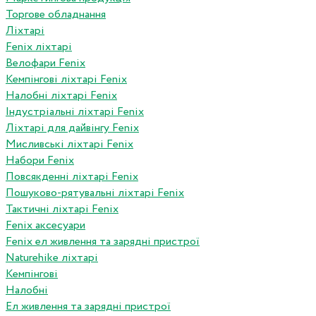
Торгове обладнання
Ліхтарі
Fenix ліхтарі
Велофари Fenix
Кемпінгові ліхтарі Fenix
Налобні ліхтарі Fenix
Індустріальні ліхтарі Fenix
Ліхтарі для дайвінгу Fenix
Мисливські ліхтарі Fenix
Набори Fenix
Повсякденні ліхтарі Fenix
Пошуково-рятувальні ліхтарі Fenix
Тактичні ліхтарі Fenix
Fenix аксесуари
Fenix ел живлення та зарядні пристрої
Naturehike ліхтарі
Кемпінгові
Налобні
Ел живлення та зарядні пристрої