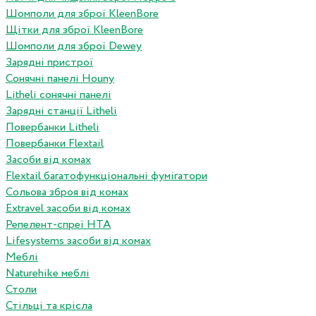
Шомполи для зброї KleenBore
Щітки для зброї KleenBore
Шомполи для зброї Dewey
Зарядні пристрої
Сонячні панелі Houny
Litheli сонячні панелі
Зарядні станції Litheli
Повербанки Litheli
Повербанки Flextail
Засоби від комах
Flextail багатофункціональні фумігатори
Сольова зброя від комах
Extravel засоби від комах
Репелент-спреї HTA
Lifesystems засоби від комах
Меблі
Naturehike меблі
Столи
Стільці та крісла