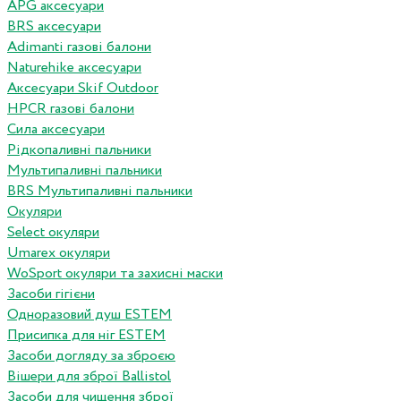
APG аксесуари
BRS аксесуари
Adimanti газові балони
Naturehike аксесуари
Аксесуари Skif Outdoor
HPCR газові балони
Сила аксесуари
Рідкопаливні пальники
Мультипаливні пальники
BRS Мультипаливні пальники
Окуляри
Select окуляри
Umarex окуляри
WoSport окуляри та захисні маски
Засоби гігієни
Одноразовий душ ESTEM
Присипка для ніг ESTEM
Засоби догляду за зброєю
Вішери для зброї Ballistol
Засоби для чищення зброї