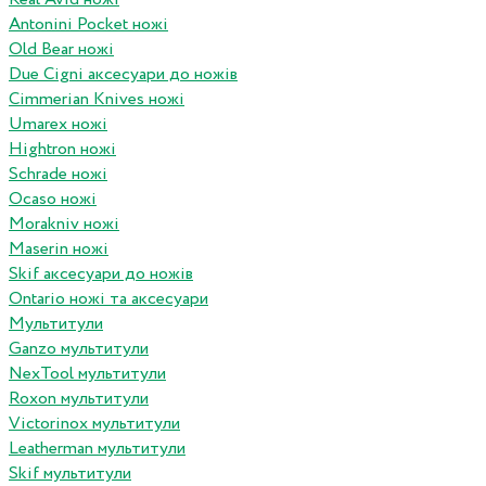
Antonini Pocket ножі
Old Bear ножі
Due Cigni аксесуари до ножів
Cimmerian Knives ножі
Umarex ножі
Hightron ножі
Schrade ножі
Ocaso ножі
Morakniv ножі
Maserin ножі
Skif аксесуари до ножів
Ontario ножі та аксесуари
Мультитули
Ganzo мультитули
NexTool мультитули
Roxon мультитули
Victorinox мультитули
Leatherman мультитули
Skif мультитули