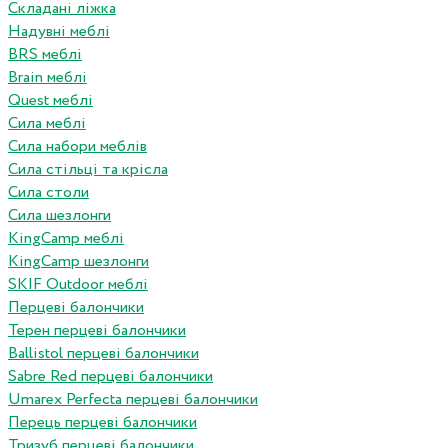
Складані ліжка
Надувні меблі
BRS меблі
Brain меблі
Quest меблі
Сила меблі
Сила набори меблів
Сила стільці та крісла
Сила столи
Сила шезлонги
KingCamp меблі
KingCamp шезлонги
SKIF Outdoor меблі
Перцеві балончики
Терен перцеві балончики
Ballistol перцеві балончики
Sabre Red перцеві балончики
Umarex Perfecta перцеві балончики
Перець перцеві балончики
Тризуб перцеві балончики