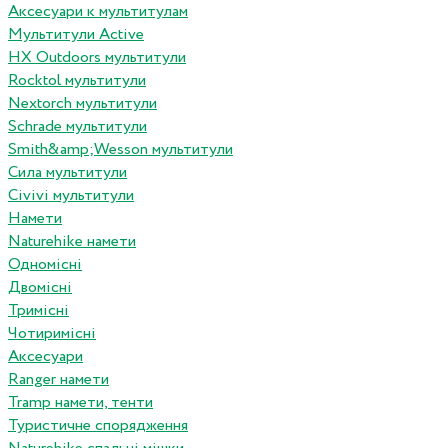
Аксесуари к мультитулам
Мультитули Active
HX Outdoors мультитули
Rocktol мультитули
Nextorch мультитули
Schrade мультитули
Smith&amp;Wesson мультитули
Сила мультитули
Civivi мультитули
Намети
Naturehike намети
Одномісні
Двомісні
Тримісні
Чотиримісні
Аксесуари
Ranger намети
Tramp намети, тенти
Туристичне спорядження