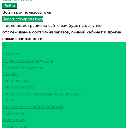
Войти как пользователь
Зарегистрироваться
После регистрации на сайте вам будет доступно
отслеживание состояния заказов, личный кабинет и другие
новые возможности
Каталог
Маркетингова продукція
Торгове обладнання
Ліхтарі
Fenix ліхтарі
Fenix аксесуари
Fenix ел живлення та зарядні пристрої
Ножі
Ножі Ganzo-Firebird-Adimanti
Ruike ножі
Roxon ножi
Мультитули