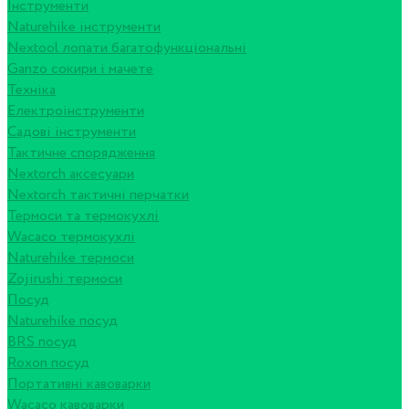
Інструменти
Naturehike інструменти
Nextool лопати багатофункціональні
Ganzo сокири і мачете
Техніка
Електроінструменти
Садові інструменти
Тактичне спорядження
Nextorch аксесуари
Nextorch тактичні перчатки
Термоси та термокухлі
Wacaco термокухлі
Naturehike термоси
Zojirushi термоси
Посуд
Naturehike посуд
BRS посуд
Roxon посуд
Портативні кавоварки
Wacaco кавоварки