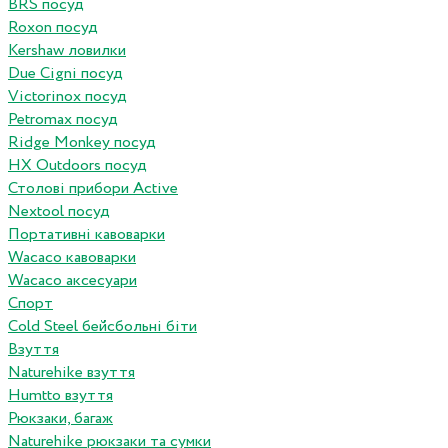
BRS посуд
Roxon посуд
Kershaw ловилки
Due Cigni посуд
Victorinox посуд
Petromax посуд
Ridge Monkey посуд
HX Outdoors посуд
Столові прибори Active
Nextool посуд
Портативні кавоварки
Wacaco кавоварки
Wacaco аксесуари
Спорт
Cold Steel бейсбольні біти
Взуття
Naturehike взуття
Humtto взуття
Рюкзаки, багаж
Naturehike рюкзаки та сумки