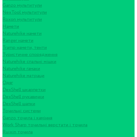
Ganzo мультитули
NexTool мультитули
Roxon мультитули
Намети
Naturehike намети
Ranger намети
Tramp намети, тенти
Туристичне спорядження
Naturehike спальні мішки
Naturehike гамаки
Naturehike матраци
Одяг
DexShell шкарпетки
DexShell рукавички
DexShell шапки
Точильні системи
Ganzo точила і каміння
Work Sharp точильні верстати і точила
Ruixin точила