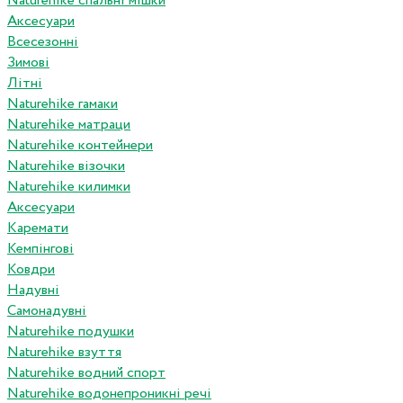
Naturehike спальні мішки
Аксесуари
Всесезонні
Зимові
Літні
Naturehike гамаки
Naturehike матраци
Naturehike контейнери
Naturehike візочки
Naturehike килимки
Аксесуари
Каремати
Кемпінгові
Ковдри
Надувні
Самонадувні
Naturehike подушки
Naturehike взуття
Naturehike водний спорт
Naturehike водонепроникні речі