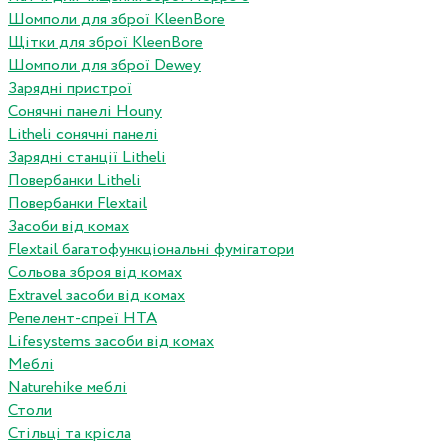
Шомполи для зброї KleenBore
Щітки для зброї KleenBore
Шомполи для зброї Dewey
Зарядні пристрої
Сонячні панелі Houny
Litheli сонячні панелі
Зарядні станції Litheli
Повербанки Litheli
Повербанки Flextail
Засоби від комах
Flextail багатофункціональні фумігатори
Сольова зброя від комах
Extravel засоби від комах
Репелент-спреї HTA
Lifesystems засоби від комах
Меблі
Naturehike меблі
Столи
Стільці та крісла