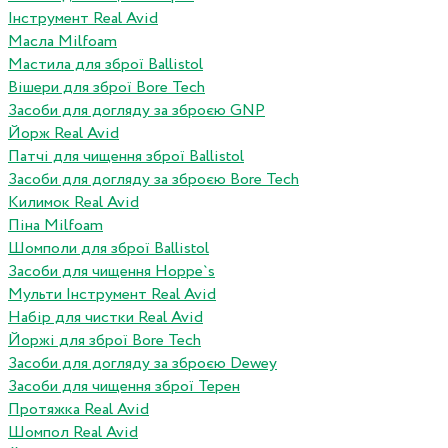
Інструмент Real Avid
Масла Milfoam
Мастила для зброї Ballistol
Вішери для зброї Bore Tech
Засоби для догляду за зброєю GNP
Йорж Real Avid
Патчі для чищення зброї Ballistol
Засоби для догляду за зброєю Bore Tech
Килимок Real Avid
Піна Milfoam
Шомполи для зброї Ballistol
Засоби для чищення Hoppe`s
Мульти Інструмент Real Avid
Набір для чистки Real Avid
Йоржі для зброї Bore Tech
Засоби для догляду за зброєю Dewey
Засоби для чищення зброї Терен
Протяжка Real Avid
Шомпол Real Avid