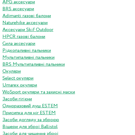
APG аксесуари
BRS аксесуари
Adimanti газові балони
Naturehike аксесуари
Аксесуари Skif Outdoor
HPCR газові балони
Сила аксесуари
Рідкопаливні пальники
Мультипаливні пальники
BRS Мультипаливні пальники
Окуляри
Select окуляри
Umarex окуляри
WoSport окуляри та захисні маски
Засоби гігієни
Одноразовий душ ESTEM
Присипка для ніг ESTEM
Засоби догляду за зброєю
Вішери для зброї Ballistol
Засоби для чищення зброї