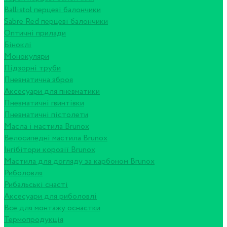
Ballistol перцеві балончики
Sabre Red перцеві балончики
Оптичні прилади
Біноклі
Монокуляри
Підзорні труби
Пневматична зброя
Аксесуари для пневматики
Пневматичні гвинтівки
Пневматичні пістолети
Масла і мастила Brunox
Велосипедні мастила Brunox
Інгібітори корозії Brunox
Мастила для догляду за карбоном Brunox
Риболовля
Рибальські снасті
Аксесуари для риболовлі
Все для монтажу оснастки
Термопродукція