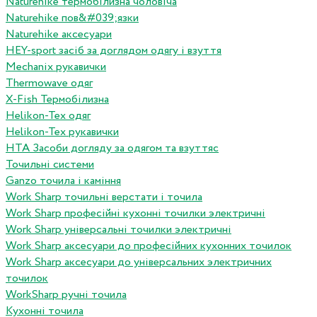
Naturehike термобілизна чоловіча
Naturehike пов&#039;язки
Naturehike аксесуари
HEY-sport засіб за доглядом одягу і взуття
Mechanix рукавички
Thermowave одяг
X-Fish Термобілизна
Helikon-Tex одяг
Helikon-Tex рукавички
HTA Засоби догляду за одягом та взуттяс
Точильні системи
Ganzo точила і каміння
Work Sharp точильні верстати і точила
Work Sharp професiйнi кухоннi точилки электричнi
Work Sharp унiверсальнi точилки электричнi
Work Sharp аксесуари до професiйних кухонних точилок
Work Sharp аксесуари до унiверсальних электричних
точилок
WorkSharp ручні точила
Кухонні точила