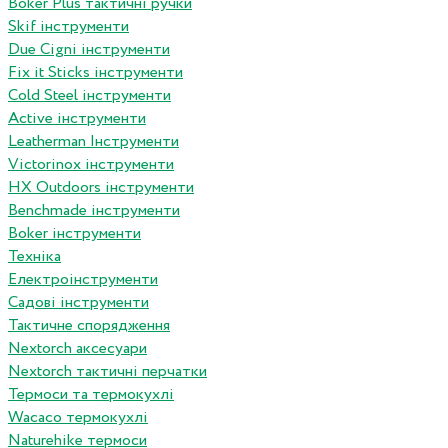
Boker Plus тактичні ручки
Skif інструменти
Due Cigni інструменти
Fix it Sticks інструменти
Сold Steel інструменти
Active інструменти
Leatherman Інструменти
Victorinox інструменти
HX Outdoors інструменти
Benchmade інструменти
Boker інструменти
Техніка
Електроінструменти
Садові інструменти
Тактичне спорядження
Nextorch аксесуари
Nextorch тактичні перчатки
Термоси та термокухлі
Wacaco термокухлі
Naturehike термоси