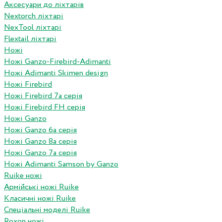
Аксесуари до ліхтарів
Nextorch ліхтарі
NexTool ліхтарі
Flextail ліхтарі
Ножі
Ножі Ganzo-Firebird-Adimanti
Ножі Adimanti Skimen design
Ножі Firebird
Ножі Firebird 7а серія
Ножі Firebird FH серія
Ножі Ganzo
Ножі Ganzo 6а серія
Ножі Ganzo 8а серія
Ножі Ganzo 7а серія
Ножі Adimanti Samson by Ganzo
Ruike ножі
Армійські ножі Ruike
Класичні ножі Ruike
Спеціальні моделі Ruike
Roxon ножi