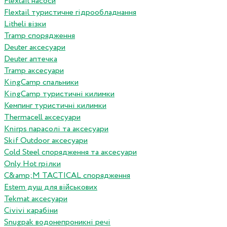
Flextail насоси
Flextail туристичне гідрообладнання
Litheli візки
Tramp спорядження
Deuter аксесуари
Deuter аптечка
Tramp аксесуари
KingCamp спальники
KingCamp туристичні килимки
Кемпинг туристичні килимки
Thermacell аксесуари
Knirps парасолі та аксесуари
Skif Outdoor аксесуари
Cold Steel спорядження та аксесуари
Only Hot грілки
C&amp;M TACTICAL спорядження
Estem душ для військових
Tekmat аксесуари
Сivivi карабіни
Snugpak водонепроникні речі