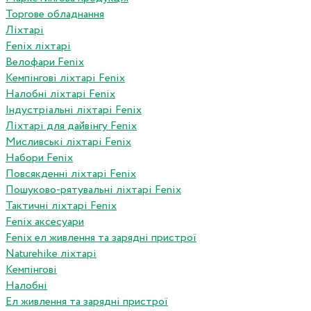
Торгове обладнання
Ліхтарі
Fenix ліхтарі
Велофари Fenix
Кемпінгові ліхтарі Fenix
Налобні ліхтарі Fenix
Індустріальні ліхтарі Fenix
Ліхтарі для дайвінгу Fenix
Мисливські ліхтарі Fenix
Набори Fenix
Повсякденні ліхтарі Fenix
Пошуково-рятувальні ліхтарі Fenix
Тактичні ліхтарі Fenix
Fenix аксесуари
Fenix ел живлення та зарядні пристрої
Naturehike ліхтарі
Кемпінгові
Налобні
Ел живлення та зарядні пристрої