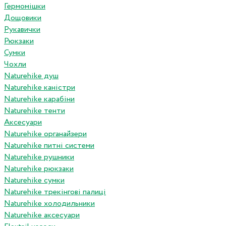
Гермомішки
Дощовики
Рукавички
Рюкзаки
Сумки
Чохли
Naturehike душ
Naturehike каністри
Naturehike карабіни
Naturehike тенти
Аксесуари
Naturehike органайзери
Naturehike питні системи
Naturehike рушники
Naturehike рюкзаки
Naturehike сумки
Naturehike трекінгові палиці
Naturehike холодильники
Naturehike аксесуари