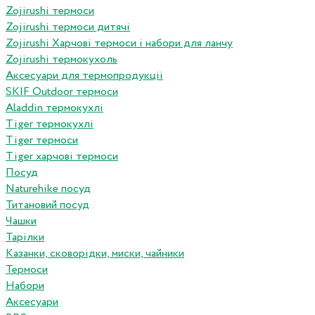
Zojirushi термоси
Zojirushi термоси дитячі
Zojirushi Харчові термоси і набори для ланчу
Zojirushi термокухоль
Аксесуари для термопродукціі
SKIF Outdoor термоси
Aladdin термокухлі
Tiger термокухлі
Tiger термоси
Tiger харчові термоси
Посуд
Naturehike посуд
Титановий посуд
Чашки
Тарілки
Казанки, сковорідки, миски, чайники
Термоси
Набори
Аксесуари