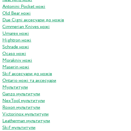
Antonini Pocket ножі
Old Bear ножі
Due Cigni аксесуари до ножів
Cimmerian Knives ножі
Umarex ножі
Hightron ножі
Schrade ножі
Ocaso ножі
Morakniv ножі
Maserin ножі
Skif аксесуари до ножів
Ontario ножі та аксесуари
Мультитули
Ganzo мультитули
NexTool мультитули
Roxon мультитули
Victorinox мультитули
Leatherman мультитули
Skif мультитули