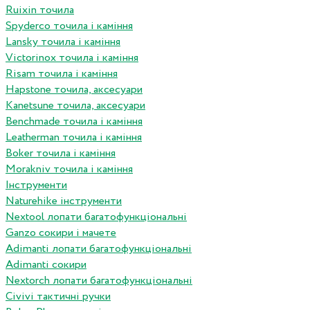
Ruixin точила
Spyderco точила і каміння
Lansky точила і каміння
Victorinox точила і каміння
Risam точила і каміння
Hapstone точила, аксесуари
Kanetsune точила, аксесуари
Benchmade точила і каміння
Leatherman точила і каміння
Boker точила і каміння
Morakniv точила і каміння
Інструменти
Naturehike інструменти
Nextool лопати багатофункціональні
Ganzo сокири і мачете
Adimanti лопати багатофункціональні
Adimanti сокири
Nextorch лопати багатофункціональні
Сivivi тактичні ручки