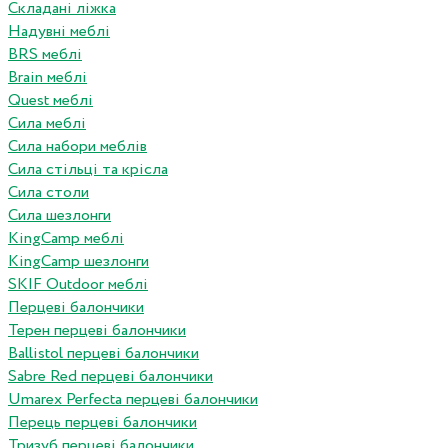
Складані ліжка
Надувні меблі
BRS меблі
Brain меблі
Quest меблі
Сила меблі
Сила набори меблів
Сила стільці та крісла
Сила столи
Сила шезлонги
KingCamp меблі
KingCamp шезлонги
SKIF Outdoor меблі
Перцеві балончики
Терен перцеві балончики
Ballistol перцеві балончики
Sabre Red перцеві балончики
Umarex Perfecta перцеві балончики
Перець перцеві балончики
Тризуб перцеві балончики