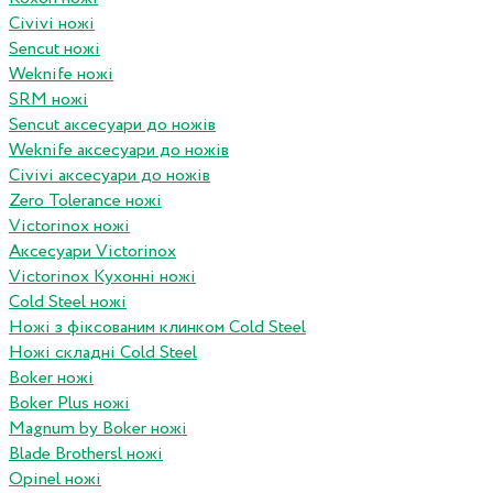
Civivi ножі
Sencut ножі
Weknife ножі
SRM ножі
Sencut аксесуари до ножів
Weknife аксесуари до ножів
Civivi аксесуари до ножів
Zero Tolerance ножі
Victorinox ножі
Аксесуари Victorinox
Victorinox Кухонні ножі
Cold Steel ножі
Ножі з фіксованим клинком Cold Steel
Ножі складні Cold Steel
Boker ножі
Boker Plus ножі
Magnum by Boker ножі
Blade Brothersl ножі
Opinel ножі