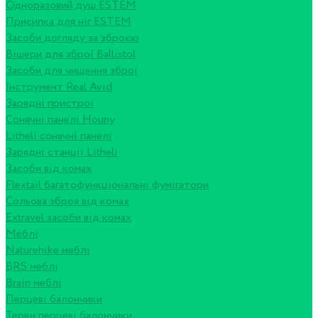
Одноразовий душ ESTEM
Присипка для ніг ESTEM
Засоби догляду за зброєю
Вішери для зброї Ballistol
Засоби для чищення зброї
Інструмент Real Avid
Зарядні пристрої
Сонячні панелі Houny
Litheli сонячні панелі
Зарядні станції Litheli
Засоби від комах
Flextail багатофункціональні фумігатори
Сольова зброя від комах
Extravel засоби від комах
Меблі
Naturehike меблі
BRS меблі
Brain меблі
Перцеві балончики
Терен перцеві балончики