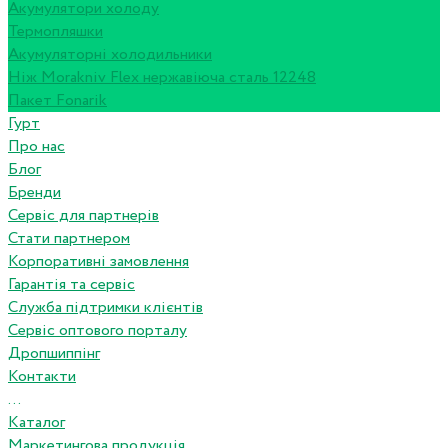
Акумулятори холоду
Термопляшки
Акумуляторні холодильники
Ніж Morakniv Flex нержавіюча сталь 12248
Пакет Fonarik
Гурт
Про нас
Блог
Бренди
Сервіс для партнерів
Стати партнером
Корпоративні замовлення
Гарантія та сервіс
Служба підтримки клієнтів
Сервіс оптового порталу
Дропшиппінг
Контакти
...
Каталог
Маркетингова продукція