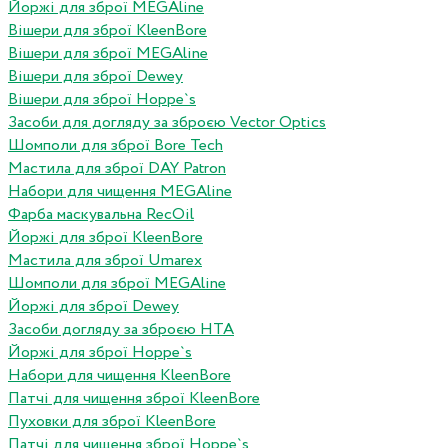
Йоржі для зброї MEGAline
Вішери для зброї KleenBore
Вішери для зброї MEGAline
Вішери для зброї Dewey
Вішери для зброї Hoppe`s
Засоби для догляду за зброєю Vector Optics
Шомполи для зброї Bore Tech
Мастила для зброї DAY Patron
Набори для чищення MEGAline
Фарба маскувальна RecOil
Йоржі для зброї KleenBore
Мастила для зброї Umarex
Шомполи для зброї MEGAline
Йоржі для зброї Dewey
Засоби догляду за зброєю HTA
Йоржі для зброї Hoppe`s
Набори для чищення KleenBore
Патчі для чищення зброї KleenBore
Пуховки для зброї KleenBore
Патчі для чищення зброї Hoppe`s