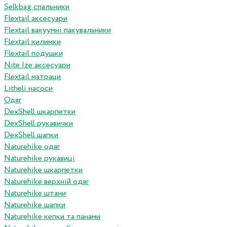
Selkbag спальники
Flextail аксесуари
Flextail вакуумні пакувальники
Flextail килимки
Flextail подушки
Nite Ize аксесуари
Flextail матраци
Litheli насоси
Одяг
DexShell шкарпетки
DexShell рукавички
DexShell шапки
Naturehike одяг
Naturehike рукавиці
Naturehike шкарпетки
Naturehike верхній одяг
Naturehike штани
Naturehike шапки
Naturehike кепки та панами