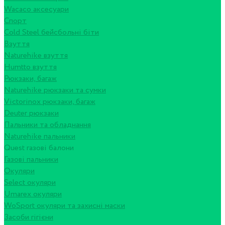
Wacaco аксесуари
Спорт
Cold Steel бейсбольні біти
Взуття
Naturehike взуття
Humtto взуття
Рюкзаки, багаж
Naturehike рюкзаки та сумки
Victorinox рюкзаки, багаж
Deuter рюкзаки
Пальники та обладнання
Naturehike пальники
Quest газові балони
Газові пальники
Окуляри
Select окуляри
Umarex окуляри
WoSport окуляри та захисні маски
Засоби гігієни