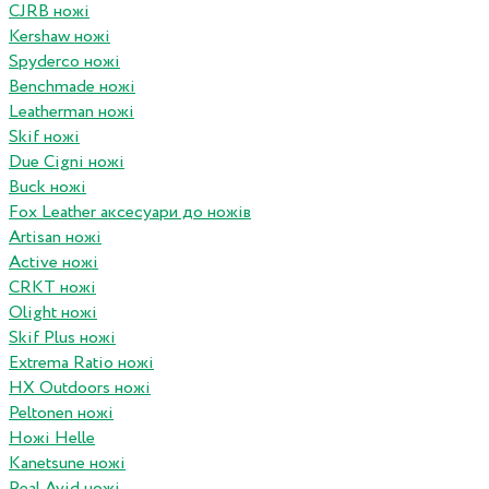
CJRB ножі
Kershaw ножі
Spyderco ножі
Benchmade ножі
Leatherman ножі
Skif ножі
Due Cigni ножі
Buck ножі
Fox Leather аксесуари до ножів
Artisan ножі
Active ножі
CRKT ножі
Olight ножі
Skif Plus ножі
Extrema Ratio ножі
HX Outdoors ножі
Peltonen ножі
Ножі Helle
Kanetsune ножі
Real Avid ножі