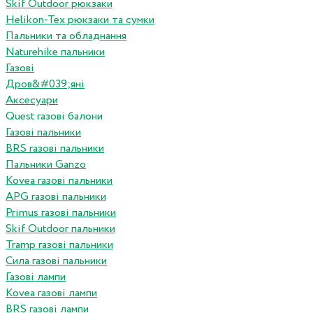
Skif Outdoor рюкзаки
Helikon-Tex рюкзаки та сумки
Пальники та обладнання
Naturehike пальники
Газові
Дров&#039;яні
Аксесуари
Quest газові балони
Газові пальники
BRS газові пальники
Пальники Ganzo
Kovea газові пальники
APG газові пальники
Primus газові пальники
Skif Outdoor пальники
Tramp газові пальники
Сила газові пальники
Газові лампи
Kovea газові лампи
BRS газові лампи