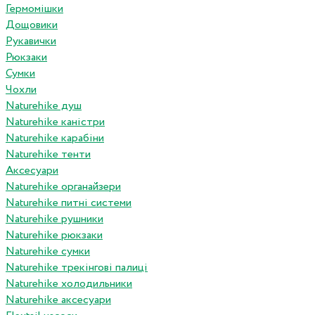
Гермомішки
Дощовики
Рукавички
Рюкзаки
Сумки
Чохли
Naturehike душ
Naturehike каністри
Naturehike карабіни
Naturehike тенти
Аксесуари
Naturehike органайзери
Naturehike питні системи
Naturehike рушники
Naturehike рюкзаки
Naturehike сумки
Naturehike трекінгові палиці
Naturehike холодильники
Naturehike аксесуари