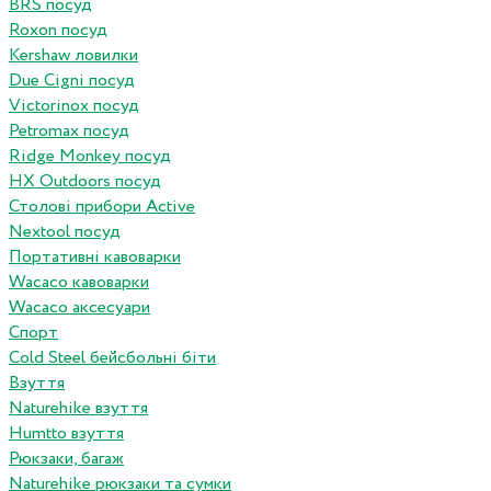
BRS посуд
Roxon посуд
Kershaw ловилки
Due Cigni посуд
Victorinox посуд
Petromax посуд
Ridge Monkey посуд
HX Outdoors посуд
Столові прибори Active
Nextool посуд
Портативні кавоварки
Wacaco кавоварки
Wacaco аксесуари
Спорт
Cold Steel бейсбольні біти
Взуття
Naturehike взуття
Humtto взуття
Рюкзаки, багаж
Naturehike рюкзаки та сумки