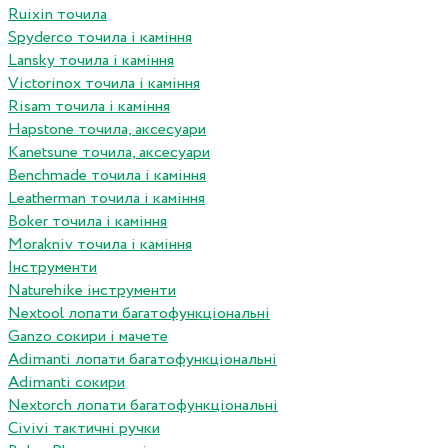
Ruixin точила
Spyderco точила і каміння
Lansky точила і каміння
Victorinox точила і каміння
Risam точила і каміння
Hapstone точила, аксесуари
Kanetsune точила, аксесуари
Benchmade точила і каміння
Leatherman точила і каміння
Boker точила і каміння
Morakniv точила і каміння
Інструменти
Naturehike інструменти
Nextool лопати багатофункціональні
Ganzo сокири і мачете
Adimanti лопати багатофункціональні
Adimanti сокири
Nextorch лопати багатофункціональні
Сivivi тактичні ручки