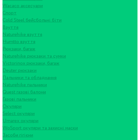
Wacaco аксесуари
Спорт
Cold Steel бейсбольні біти
Взуття
Naturehike взуття
Humtto взуття
Рюкзаки, багаж
Naturehike рюкзаки та сумки
Victorinox рюкзаки, багаж
Deuter рюкзаки
Пальники та обладнання
Naturehike пальники
Quest газові балони
Газові пальники
Окуляри
Select окуляри
Umarex окуляри
WoSport окуляри та захисні маски
Засоби гігієни