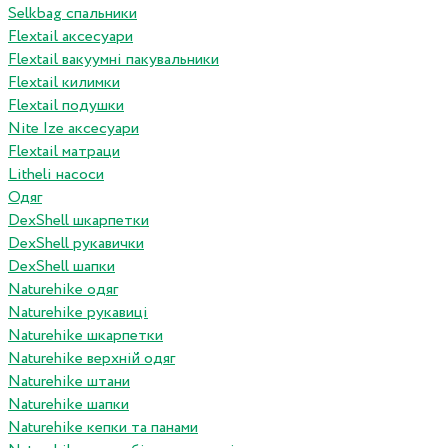
Selkbag спальники
Flextail аксесуари
Flextail вакуумні пакувальники
Flextail килимки
Flextail подушки
Nite Ize аксесуари
Flextail матраци
Litheli насоси
Одяг
DexShell шкарпетки
DexShell рукавички
DexShell шапки
Naturehike одяг
Naturehike рукавиці
Naturehike шкарпетки
Naturehike верхній одяг
Naturehike штани
Naturehike шапки
Naturehike кепки та панами