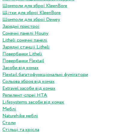
Шомполи для зброї KleenBore
Щітки для зброї KleenBore
Шомполи для зброї Dewey
Зарядні пристрої
Сонячні панелі Houny
Litheli сонячні панелі
Зарядні станції Litheli
Повербанки Litheli
Повербанки Flextail
Засоби від комах
Flextail багатофункціональні фумігатори
Сольова зброя від комах
Extravel засоби від комах
Репелент-спреї HTA
Lifesystems засоби від комах
Меблі
Naturehike меблі
Столи
Стільці та крісла