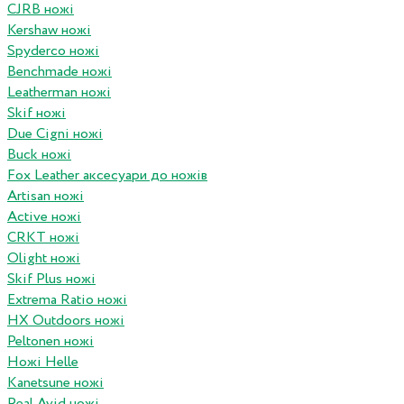
CJRB ножі
Kershaw ножі
Spyderco ножі
Benchmade ножі
Leatherman ножі
Skif ножі
Due Cigni ножі
Buck ножі
Fox Leather аксесуари до ножів
Artisan ножі
Active ножі
CRKT ножі
Olight ножі
Skif Plus ножі
Extrema Ratio ножі
HX Outdoors ножі
Peltonen ножі
Ножі Helle
Kanetsune ножі
Real Avid ножі