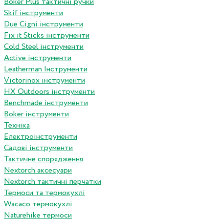
Boker Plus тактичні ручки
Skif інструменти
Due Cigni інструменти
Fix it Sticks інструменти
Сold Steel інструменти
Active інструменти
Leatherman Інструменти
Victorinox інструменти
HX Outdoors інструменти
Benchmade інструменти
Boker інструменти
Техніка
Електроінструменти
Садові інструменти
Тактичне спорядження
Nextorch аксесуари
Nextorch тактичні перчатки
Термоси та термокухлі
Wacaco термокухлі
Naturehike термоси