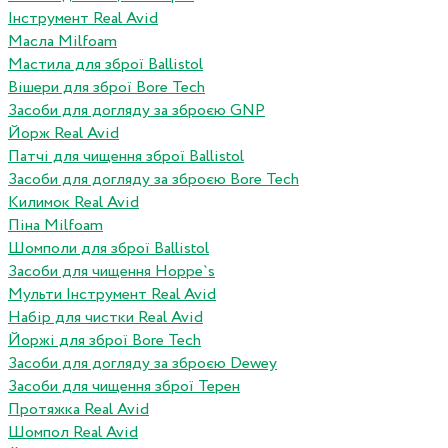
Інструмент Real Avid
Масла Milfoam
Мастила для зброї Ballistol
Вішери для зброї Bore Tech
Засоби для догляду за зброєю GNP
Йорж Real Avid
Патчі для чищення зброї Ballistol
Засоби для догляду за зброєю Bore Tech
Килимок Real Avid
Піна Milfoam
Шомполи для зброї Ballistol
Засоби для чищення Hoppe`s
Мульти Інструмент Real Avid
Набір для чистки Real Avid
Йоржі для зброї Bore Tech
Засоби для догляду за зброєю Dewey
Засоби для чищення зброї Терен
Протяжка Real Avid
Шомпол Real Avid