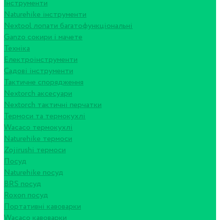
Інструменти
Naturehike інструменти
Nextool лопати багатофункціональні
Ganzo сокири і мачете
Техніка
Електроінструменти
Садові інструменти
Тактичне спорядження
Nextorch аксесуари
Nextorch тактичні перчатки
Термоси та термокухлі
Wacaco термокухлі
Naturehike термоси
Zojirushi термоси
Посуд
Naturehike посуд
BRS посуд
Roxon посуд
Портативні кавоварки
Wacaco кавоварки