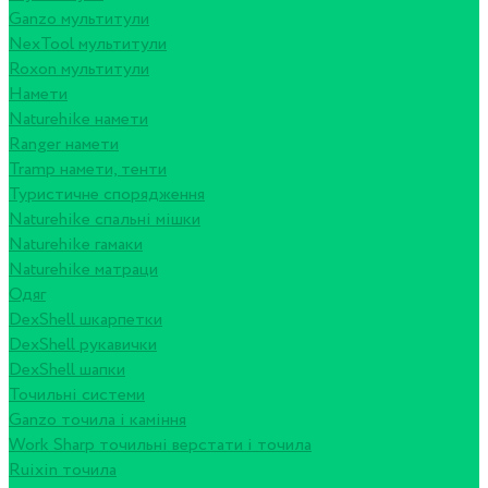
Ganzo мультитули
NexTool мультитули
Roxon мультитули
Намети
Naturehike намети
Ranger намети
Tramp намети, тенти
Туристичне спорядження
Naturehike спальні мішки
Naturehike гамаки
Naturehike матраци
Одяг
DexShell шкарпетки
DexShell рукавички
DexShell шапки
Точильні системи
Ganzo точила і каміння
Work Sharp точильні верстати і точила
Ruixin точила