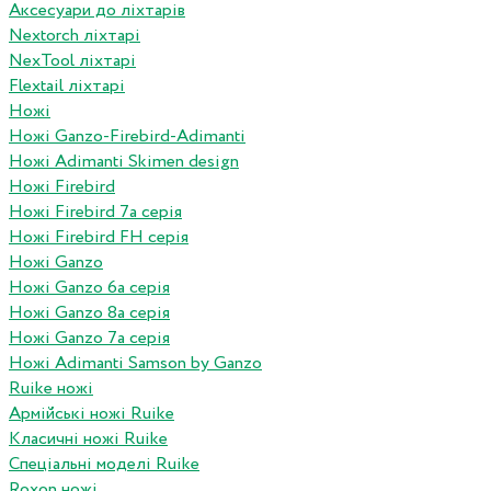
Аксесуари до ліхтарів
Nextorch ліхтарі
NexTool ліхтарі
Flextail ліхтарі
Ножі
Ножі Ganzo-Firebird-Adimanti
Ножі Adimanti Skimen design
Ножі Firebird
Ножі Firebird 7а серія
Ножі Firebird FH серія
Ножі Ganzo
Ножі Ganzo 6а серія
Ножі Ganzo 8а серія
Ножі Ganzo 7а серія
Ножі Adimanti Samson by Ganzo
Ruike ножі
Армійські ножі Ruike
Класичні ножі Ruike
Спеціальні моделі Ruike
Roxon ножi