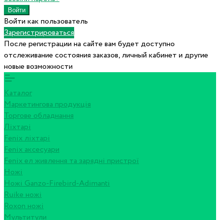
Войти как пользователь
Зарегистрироваться
После регистрации на сайте вам будет доступно
отслеживание состояния заказов, личный кабинет и другие
новые возможности
Каталог
Маркетингова продукція
Торгове обладнання
Ліхтарі
Fenix ліхтарі
Fenix аксесуари
Fenix ел живлення та зарядні пристрої
Ножі
Ножі Ganzo-Firebird-Adimanti
Ruike ножі
Roxon ножi
Мультитули