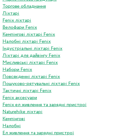
Торгове обладнання
Ліхтарі
Fenix ліхтарі
Велофари Fenix
Кемпінгові ліхтарі Fenix
Налобні ліхтарі Fenix
Індустріальні ліхтарі Fenix
Ліхтарі для дайвінгу Fenix
Мисливські ліхтарі Fenix
Набори Fenix
Повсякденні ліхтарі Fenix
Пошуково-рятувальні ліхтарі Fenix
Тактичні ліхтарі Fenix
Fenix аксесуари
Fenix ел живлення та зарядні пристрої
Naturehike ліхтарі
Кемпінгові
Налобні
Ел живлення та зарядні пристрої