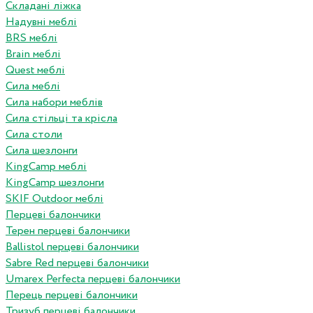
Складані ліжка
Надувні меблі
BRS меблі
Brain меблі
Quest меблі
Сила меблі
Сила набори меблів
Сила стільці та крісла
Сила столи
Сила шезлонги
KingCamp меблі
KingCamp шезлонги
SKIF Outdoor меблі
Перцеві балончики
Терен перцеві балончики
Ballistol перцеві балончики
Sabre Red перцеві балончики
Umarex Perfecta перцеві балончики
Перець перцеві балончики
Тризуб перцеві балончики