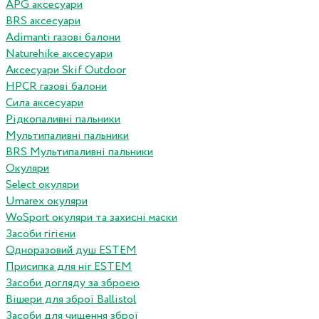
APG аксесуари
BRS аксесуари
Adimanti газові балони
Naturehike аксесуари
Аксесуари Skif Outdoor
HPCR газові балони
Сила аксесуари
Рідкопаливні пальники
Мультипаливні пальники
BRS Мультипаливні пальники
Окуляри
Select окуляри
Umarex окуляри
WoSport окуляри та захисні маски
Засоби гігієни
Одноразовий душ ESTEM
Присипка для ніг ESTEM
Засоби догляду за зброєю
Вішери для зброї Ballistol
Засоби для чищення зброї