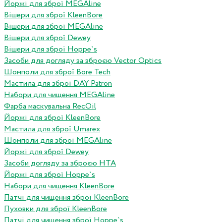
Йоржі для зброї MEGAline
Вішери для зброї KleenBore
Вішери для зброї MEGAline
Вішери для зброї Dewey
Вішери для зброї Hoppe`s
Засоби для догляду за зброєю Vector Optics
Шомполи для зброї Bore Tech
Мастила для зброї DAY Patron
Набори для чищення MEGAline
Фарба маскувальна RecOil
Йоржі для зброї KleenBore
Мастила для зброї Umarex
Шомполи для зброї MEGAline
Йоржі для зброї Dewey
Засоби догляду за зброєю HTA
Йоржі для зброї Hoppe`s
Набори для чищення KleenBore
Патчі для чищення зброї KleenBore
Пуховки для зброї KleenBore
Патчі для чищення зброї Hoppe`s