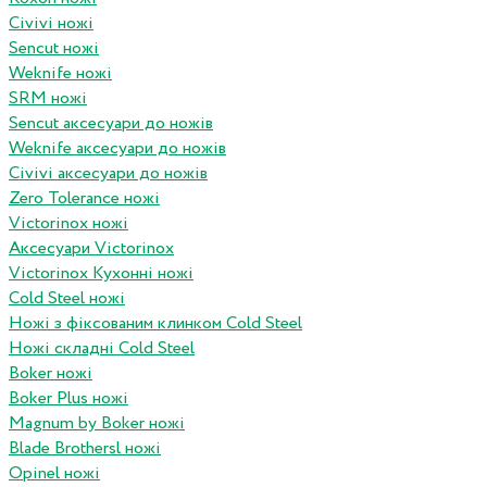
Civivi ножі
Sencut ножі
Weknife ножі
SRM ножі
Sencut аксесуари до ножів
Weknife аксесуари до ножів
Civivi аксесуари до ножів
Zero Tolerance ножі
Victorinox ножі
Аксесуари Victorinox
Victorinox Кухонні ножі
Cold Steel ножі
Ножі з фіксованим клинком Cold Steel
Ножі складні Cold Steel
Boker ножі
Boker Plus ножі
Magnum by Boker ножі
Blade Brothersl ножі
Opinel ножі