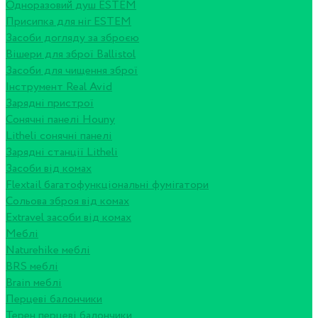
Одноразовий душ ESTEM
Присипка для ніг ESTEM
Засоби догляду за зброєю
Вішери для зброї Ballistol
Засоби для чищення зброї
Інструмент Real Avid
Зарядні пристрої
Сонячні панелі Houny
Litheli сонячні панелі
Зарядні станції Litheli
Засоби від комах
Flextail багатофункціональні фумігатори
Сольова зброя від комах
Extravel засоби від комах
Меблі
Naturehike меблі
BRS меблі
Brain меблі
Перцеві балончики
Терен перцеві балончики