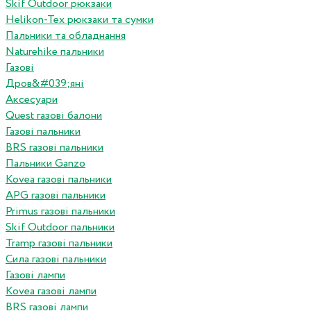
Skif Outdoor рюкзаки
Helikon-Tex рюкзаки та сумки
Пальники та обладнання
Naturehike пальники
Газові
Дров&#039;яні
Аксесуари
Quest газові балони
Газові пальники
BRS газові пальники
Пальники Ganzo
Kovea газові пальники
APG газові пальники
Primus газові пальники
Skif Outdoor пальники
Tramp газові пальники
Сила газові пальники
Газові лампи
Kovea газові лампи
BRS газові лампи