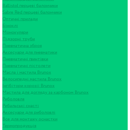
Ballistol перцеві балончики
Sabre Red перцеві балончики
Оптичні прилади
Біноклі
Монокуляри
Підзорні труби
Пневматична зброя
Аксесуари для пневматики
Пневматичні гвинтівки
Пневматичні пістолети
Масла і мастила Brunox
Велосипедні мастила Brunox
Інгібітори корозії Brunox
Мастила для догляду за карбоном Brunox
Риболовля
Рибальські снасті
Аксесуари для риболовлі
Все для монтажу оснастки
Термопродукція