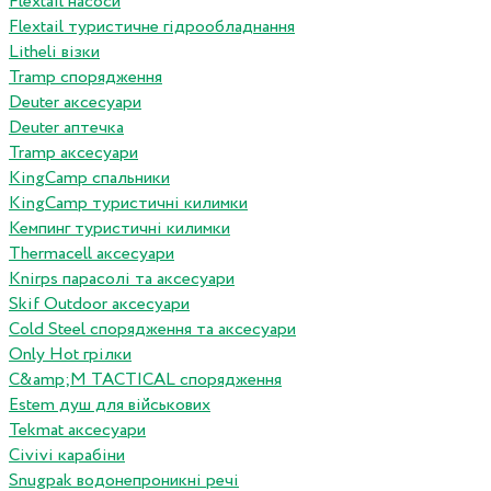
Flextail насоси
Flextail туристичне гідрообладнання
Litheli візки
Tramp спорядження
Deuter аксесуари
Deuter аптечка
Tramp аксесуари
KingCamp спальники
KingCamp туристичні килимки
Кемпинг туристичні килимки
Thermacell аксесуари
Knirps парасолі та аксесуари
Skif Outdoor аксесуари
Cold Steel спорядження та аксесуари
Only Hot грілки
C&amp;M TACTICAL спорядження
Estem душ для військових
Tekmat аксесуари
Сivivi карабіни
Snugpak водонепроникні речі