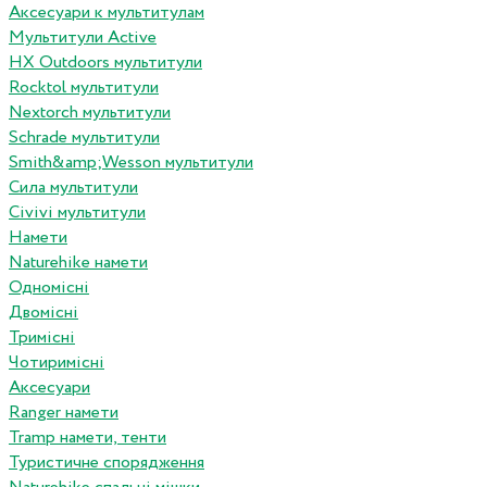
Аксесуари к мультитулам
Мультитули Active
HX Outdoors мультитули
Rocktol мультитули
Nextorch мультитули
Schrade мультитули
Smith&amp;Wesson мультитули
Сила мультитули
Civivi мультитули
Намети
Naturehike намети
Одномісні
Двомісні
Тримісні
Чотиримісні
Аксесуари
Ranger намети
Tramp намети, тенти
Туристичне спорядження