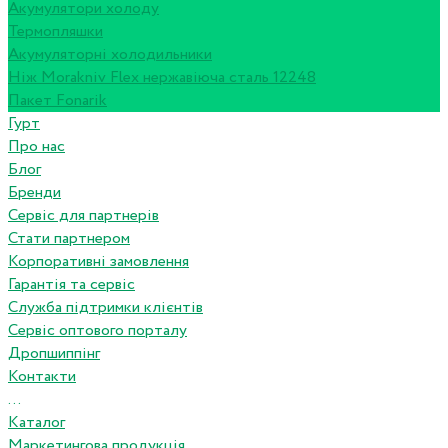
Акумулятори холоду
Термопляшки
Акумуляторні холодильники
Ніж Morakniv Flex нержавіюча сталь 12248
Пакет Fonarik
Гурт
Про нас
Блог
Бренди
Сервіс для партнерів
Стати партнером
Корпоративні замовлення
Гарантія та сервіс
Служба підтримки клієнтів
Сервіс оптового порталу
Дропшиппінг
Контакти
...
Каталог
Маркетингова продукція