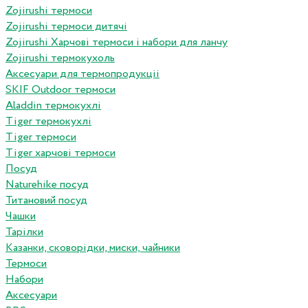
Zojirushi термоси
Zojirushi термоси дитячі
Zojirushi Харчові термоси і набори для ланчу
Zojirushi термокухоль
Аксесуари для термопродукціі
SKIF Outdoor термоси
Aladdin термокухлі
Tiger термокухлі
Tiger термоси
Tiger харчові термоси
Посуд
Naturehike посуд
Титановий посуд
Чашки
Тарілки
Казанки, сковорідки, миски, чайники
Термоси
Набори
Аксесуари