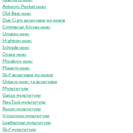
Antonini Pocket ножі
Old Bear ножі
Due Cigni аксесуари до ножів
Cimmerian Knives ножі
Umarex ножі
Hightron ножі
Schrade ножі
Ocaso ножі
Morakniv ножі
Maserin ножі
Skif аксесуари до ножів
Ontario ножі та аксесуари
Мультитули
Ganzo мультитули
NexTool мультитули
Roxon мультитули
Victorinox мультитули
Leatherman мультитули
Skif мультитули