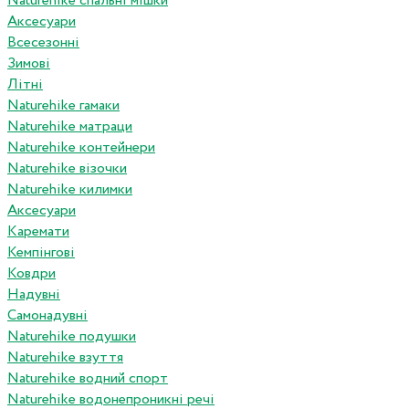
Naturehike спальні мішки
Аксесуари
Всесезонні
Зимові
Літні
Naturehike гамаки
Naturehike матраци
Naturehike контейнери
Naturehike візочки
Naturehike килимки
Аксесуари
Каремати
Кемпінгові
Ковдри
Надувні
Самонадувні
Naturehike подушки
Naturehike взуття
Naturehike водний спорт
Naturehike водонепроникні речі