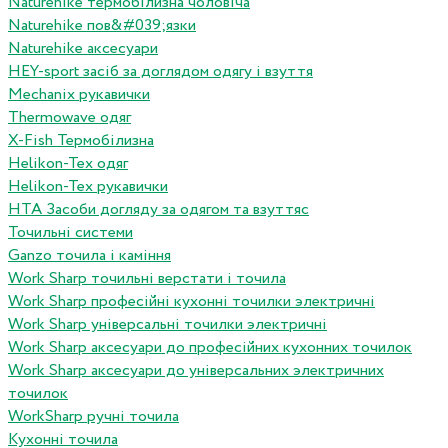
Naturehike термобілизна чоловіча
Naturehike пов&#039;язки
Naturehike аксесуари
HEY-sport засіб за доглядом одягу і взуття
Mechanix рукавички
Thermowave одяг
X-Fish Термобілизна
Helikon-Tex одяг
Helikon-Tex рукавички
HTA Засоби догляду за одягом та взуттяс
Точильні системи
Ganzo точила і каміння
Work Sharp точильні верстати і точила
Work Sharp професiйнi кухоннi точилки электричнi
Work Sharp унiверсальнi точилки электричнi
Work Sharp аксесуари до професiйних кухонних точилок
Work Sharp аксесуари до унiверсальних электричних
точилок
WorkSharp ручні точила
Кухонні точила