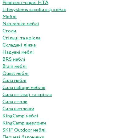
Репелент-спреї HTA
Lifesystems засоби від комах
Меблі
Naturehike меблі
Столи
Стільці та крісла
Складані ліжка
Надувні меблі
BRS меблі
Brain меблі
Quest меблі
Сила меблі
Сила набори меблів
Сила стільці та крісла
Сила столи
Сила шезлонги
KingCamp меблі
KingCamp шезлонги
SKIF Outdoor меблі
Перцеві балончики