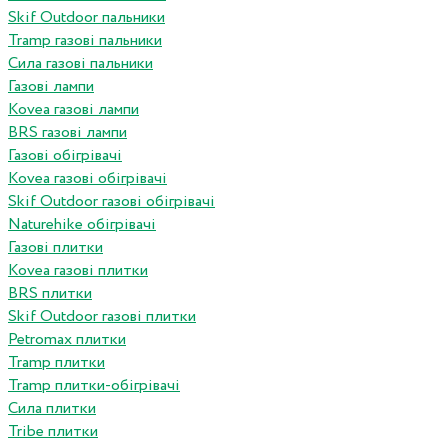
Skif Outdoor пальники
Tramp газові пальники
Сила газові пальники
Газові лампи
Kovea газові лампи
BRS газові лампи
Газові обігрівачі
Kovea газові обігрівачі
Skif Outdoor газові обігрівачі
Naturehike обігрівачі
Газові плитки
Kovea газові плитки
BRS плитки
Skif Outdoor газові плитки
Petromax плитки
Tramp плитки
Tramp плитки-обігрівачі
Сила плитки
Tribe плитки