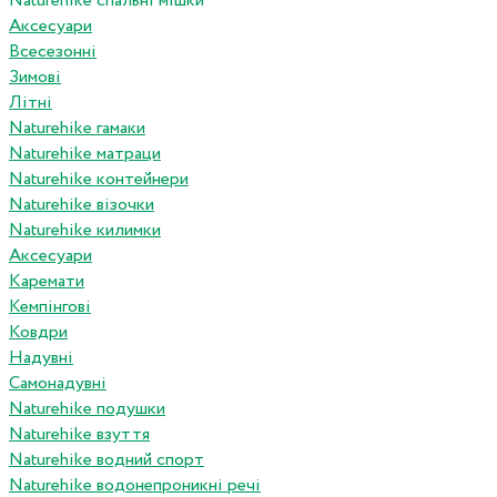
Naturehike спальні мішки
Аксесуари
Всесезонні
Зимові
Літні
Naturehike гамаки
Naturehike матраци
Naturehike контейнери
Naturehike візочки
Naturehike килимки
Аксесуари
Каремати
Кемпінгові
Ковдри
Надувні
Самонадувні
Naturehike подушки
Naturehike взуття
Naturehike водний спорт
Naturehike водонепроникні речі