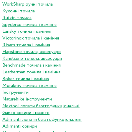
WorkSharp ручні точила
Кухонні точила
Ruixin точила
Spyderco точила і каміння
Lansky точила і каміння
Victorinox точила і каміння
Risam точила і каміння
Hapstone точила, аксесуари
Kanetsune точила, аксесуари
Benchmade точила і каміння
Leatherman точила і каміння
Boker точила і каміння
Morakniv точила і каміння
Інструменти
Naturehike інструменти
Nextool лопати багатофункціональні
Ganzo сокири і мачете
Adimanti лопати багатофункціональні
Adimanti сокири