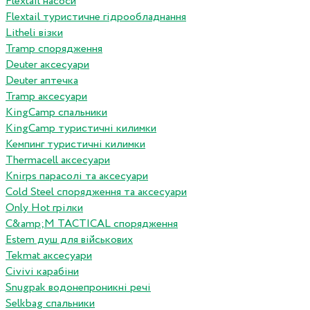
Flextail насоси
Flextail туристичне гідрообладнання
Litheli візки
Tramp спорядження
Deuter аксесуари
Deuter аптечка
Tramp аксесуари
KingCamp спальники
KingCamp туристичні килимки
Кемпинг туристичні килимки
Thermacell аксесуари
Knirps парасолі та аксесуари
Cold Steel спорядження та аксесуари
Only Hot грілки
C&amp;M TACTICAL спорядження
Estem душ для військових
Tekmat аксесуари
Сivivi карабіни
Snugpak водонепроникні речі
Selkbag спальники