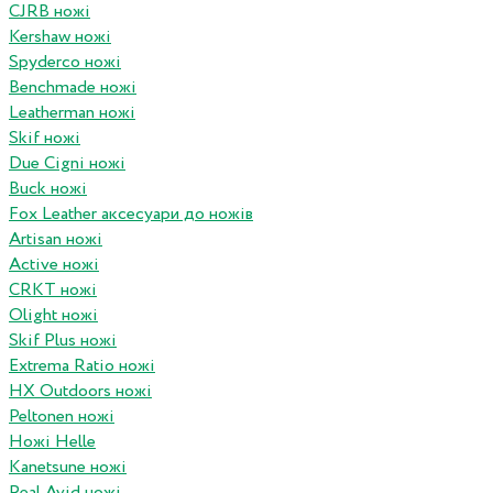
CJRB ножі
Kershaw ножі
Spyderco ножі
Benchmade ножі
Leatherman ножі
Skif ножі
Due Cigni ножі
Buck ножі
Fox Leather аксесуари до ножів
Artisan ножі
Active ножі
CRKT ножі
Olight ножі
Skif Plus ножі
Extrema Ratio ножі
HX Outdoors ножі
Peltonen ножі
Ножі Helle
Kanetsune ножі
Real Avid ножі