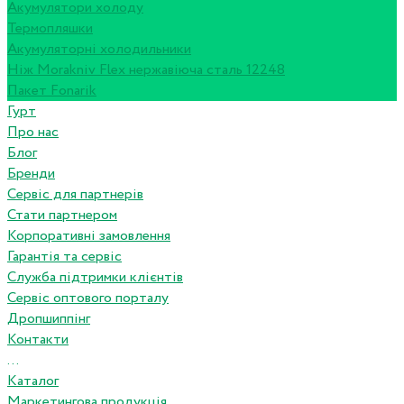
Акумулятори холоду
Термопляшки
Акумуляторні холодильники
Ніж Morakniv Flex нержавіюча сталь 12248
Пакет Fonarik
Гурт
Про нас
Блог
Бренди
Сервіс для партнерів
Стати партнером
Корпоративні замовлення
Гарантія та сервіс
Служба підтримки клієнтів
Сервіс оптового порталу
Дропшиппінг
Контакти
...
Каталог
Маркетингова продукція