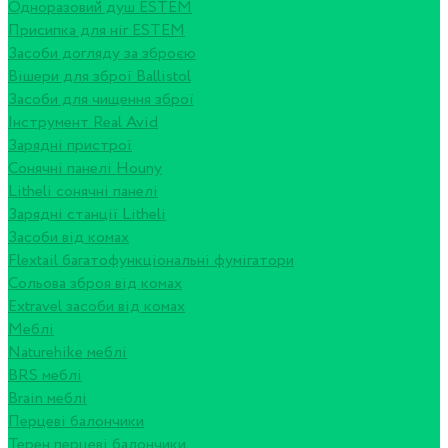
Одноразовий душ ESTEM
Присипка для ніг ESTEM
Засоби догляду за зброєю
Вішери для зброї Ballistol
Засоби для чищення зброї
Інструмент Real Avid
Зарядні пристрої
Сонячні панелі Houny
Litheli сонячні панелі
Зарядні станції Litheli
Засоби від комах
Flextail багатофункціональні фумігатори
Сольова зброя від комах
Extravel засоби від комах
Меблі
Naturehike меблі
BRS меблі
Brain меблі
Перцеві балончики
Терен перцеві балончики