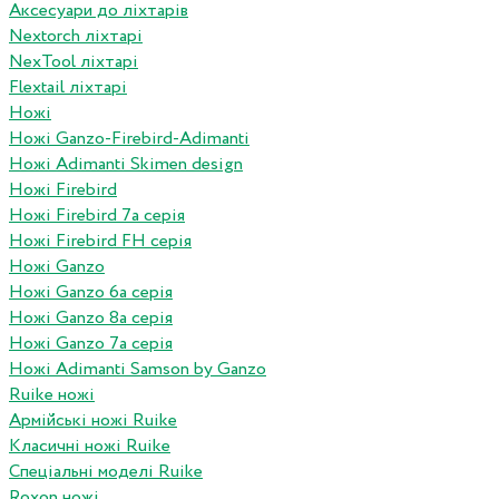
Аксесуари до ліхтарів
Nextorch ліхтарі
NexTool ліхтарі
Flextail ліхтарі
Ножі
Ножі Ganzo-Firebird-Adimanti
Ножі Adimanti Skimen design
Ножі Firebird
Ножі Firebird 7а серія
Ножі Firebird FH серія
Ножі Ganzo
Ножі Ganzo 6а серія
Ножі Ganzo 8а серія
Ножі Ganzo 7а серія
Ножі Adimanti Samson by Ganzo
Ruike ножі
Армійські ножі Ruike
Класичні ножі Ruike
Спеціальні моделі Ruike
Roxon ножi