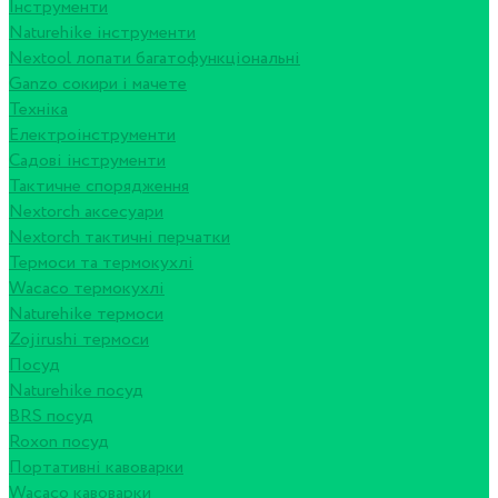
Інструменти
Naturehike інструменти
Nextool лопати багатофункціональні
Ganzo сокири і мачете
Техніка
Електроінструменти
Садові інструменти
Тактичне спорядження
Nextorch аксесуари
Nextorch тактичні перчатки
Термоси та термокухлі
Wacaco термокухлі
Naturehike термоси
Zojirushi термоси
Посуд
Naturehike посуд
BRS посуд
Roxon посуд
Портативні кавоварки
Wacaco кавоварки