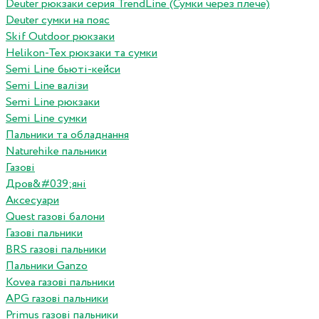
Deuter рюкзаки серия TrendLine (Сумки через плече)
Deuter сумки на пояс
Skif Outdoor рюкзаки
Helikon-Tex рюкзаки та сумки
Semi Line бьюті-кейси
Semi Line валізи
Semi Line рюкзаки
Semi Line сумки
Пальники та обладнання
Naturehike пальники
Газові
Дров&#039;яні
Аксесуари
Quest газові балони
Газові пальники
BRS газові пальники
Пальники Ganzo
Kovea газові пальники
APG газові пальники
Primus газові пальники