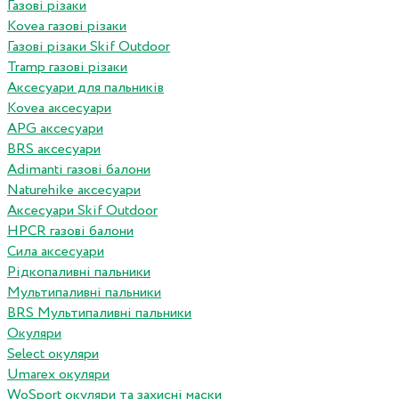
Газові різаки
Kovea газові різаки
Газові різаки Skif Outdoor
Tramp газові різаки
Аксесуари для пальників
Kovea аксесуари
APG аксесуари
BRS аксесуари
Adimanti газові балони
Naturehike аксесуари
Аксесуари Skif Outdoor
HPCR газові балони
Сила аксесуари
Рідкопаливні пальники
Мультипаливні пальники
BRS Мультипаливні пальники
Окуляри
Select окуляри
Umarex окуляри
WoSport окуляри та захисні маски