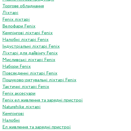
Торгове обладнання
Ліхтарі
Fenix ліхтарі
Велофари Fenix
Кемпінгові ліхтарі Fenix
Налобні ліхтарі Fenix
Індустріальні ліхтарі Fenix
Ліхтарі для дайвінгу Fenix
Мисливські ліхтарі Fenix
Набори Fenix
Повсякденні ліхтарі Fenix
Пошуково-рятувальні ліхтарі Fenix
Тактичні ліхтарі Fenix
Fenix аксесуари
Fenix ел живлення та зарядні пристрої
Naturehike ліхтарі
Кемпінгові
Налобні
Ел живлення та зарядні пристрої