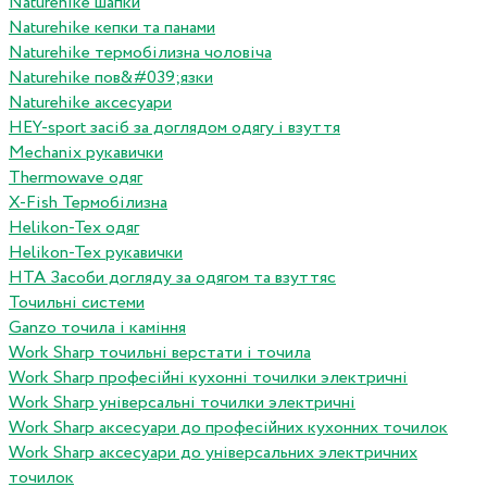
Naturehike шапки
Naturehike кепки та панами
Naturehike термобілизна чоловіча
Naturehike пов&#039;язки
Naturehike аксесуари
HEY-sport засіб за доглядом одягу і взуття
Mechanix рукавички
Thermowave одяг
X-Fish Термобілизна
Helikon-Tex одяг
Helikon-Tex рукавички
HTA Засоби догляду за одягом та взуттяс
Точильні системи
Ganzo точила і каміння
Work Sharp точильні верстати і точила
Work Sharp професiйнi кухоннi точилки электричнi
Work Sharp унiверсальнi точилки электричнi
Work Sharp аксесуари до професiйних кухонних точилок
Work Sharp аксесуари до унiверсальних электричних
точилок