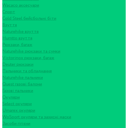
Wacaco аксесуари
Спорт
Cold Steel бейсбольні біти
Взуття
Naturehike взуття
Humtto взуття
Рюкзаки, багаж
Naturehike рюкзаки та сумки
Victorinox рюкзаки, багаж
Deuter рюкзаки
Пальники та обладнання
Naturehike пальники
Quest газові балони
Газові пальники
Окуляри
Select окуляри
Umarex окуляри
WoSport окуляри та захисні маски
Засоби гігієни