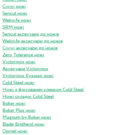
Civivi ножі
Sencut ножі
Weknife ножі
SRM ножі
Sencut аксесуари до ножів
Weknife аксесуари до ножів
Civivi аксесуари до ножів
Zero Tolerance ножі
Victorinox ножі
Аксесуари Victorinox
Victorinox Кухонні ножі
Cold Steel ножі
Ножі з фіксованим клинком Cold Steel
Ножі складні Cold Steel
Boker ножі
Boker Plus ножі
Magnum by Boker ножі
Blade Brothersl ножі
Opinel ножі