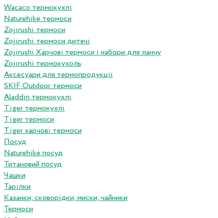
Wacaco термокухлі
Naturehike термоси
Zojirushi термоси
Zojirushi термоси дитячі
Zojirushi Харчові термоси і набори для ланчу
Zojirushi термокухоль
Аксесуари для термопродукціі
SKIF Outdoor термоси
Aladdin термокухлі
Tiger термокухлі
Tiger термоси
Tiger харчові термоси
Посуд
Naturehike посуд
Титановий посуд
Чашки
Тарілки
Казанки, сковорідки, миски, чайники
Термоси