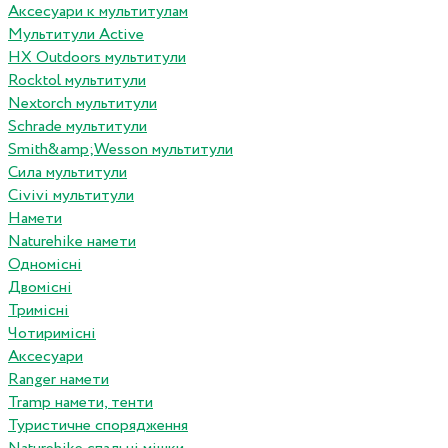
Аксесуари к мультитулам
Мультитули Active
HX Outdoors мультитули
Rocktol мультитули
Nextorch мультитули
Schrade мультитули
Smith&amp;Wesson мультитули
Сила мультитули
Civivi мультитули
Намети
Naturehike намети
Одномісні
Двомісні
Тримісні
Чотиримісні
Аксесуари
Ranger намети
Tramp намети, тенти
Туристичне спорядження