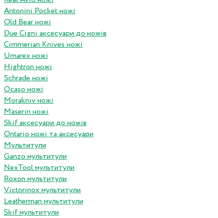
Antonini Pocket ножі
Old Bear ножі
Due Cigni аксесуари до ножів
Cimmerian Knives ножі
Umarex ножі
Hightron ножі
Schrade ножі
Ocaso ножі
Morakniv ножі
Maserin ножі
Skif аксесуари до ножів
Ontario ножі та аксесуари
Мультитули
Ganzo мультитули
NexTool мультитули
Roxon мультитули
Victorinox мультитули
Leatherman мультитули
Skif мультитули