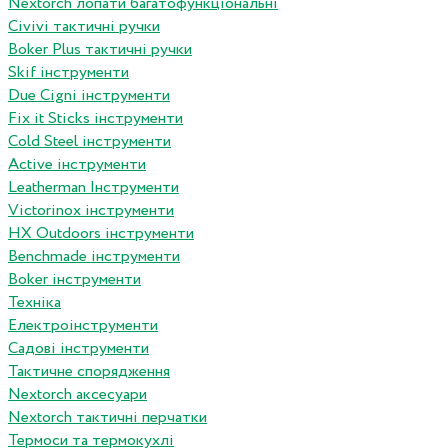
Nextorch лопати багатофункціональні
Сivivi тактичні ручки
Boker Plus тактичні ручки
Skif інструменти
Due Cigni інструменти
Fix it Sticks інструменти
Сold Steel інструменти
Active інструменти
Leatherman Інструменти
Victorinox інструменти
HX Outdoors інструменти
Benchmade інструменти
Boker інструменти
Техніка
Електроінструменти
Садові інструменти
Тактичне спорядження
Nextorch аксесуари
Nextorch тактичні перчатки
Термоси та термокухлі