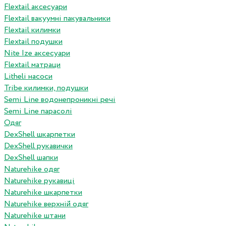
Flextail аксесуари
Flextail вакуумні пакувальники
Flextail килимки
Flextail подушки
Nite Ize аксесуари
Flextail матраци
Litheli насоси
Tribe килимки, подушки
Semi Line водонепроникні речі
Semi Line парасолі
Одяг
DexShell шкарпетки
DexShell рукавички
DexShell шапки
Naturehike одяг
Naturehike рукавиці
Naturehike шкарпетки
Naturehike верхній одяг
Naturehike штани