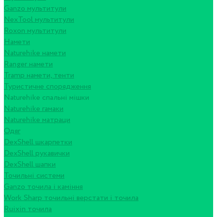
Ganzo мультитули
NexTool мультитули
Roxon мультитули
Намети
Naturehike намети
Ranger намети
Tramp намети, тенти
Туристичне спорядження
Naturehike спальні мішки
Naturehike гамаки
Naturehike матраци
Одяг
DexShell шкарпетки
DexShell рукавички
DexShell шапки
Точильні системи
Ganzo точила і каміння
Work Sharp точильні верстати і точила
Ruixin точила