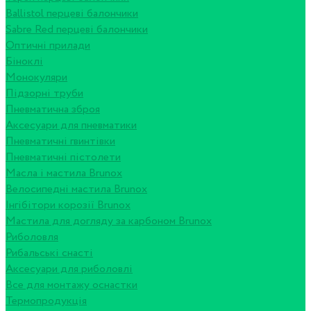
Ballistol перцеві балончики
Sabre Red перцеві балончики
Оптичні прилади
Біноклі
Монокуляри
Підзорні труби
Пневматична зброя
Аксесуари для пневматики
Пневматичні гвинтівки
Пневматичні пістолети
Масла і мастила Brunox
Велосипедні мастила Brunox
Інгібітори корозії Brunox
Мастила для догляду за карбоном Brunox
Риболовля
Рибальські снасті
Аксесуари для риболовлі
Все для монтажу оснастки
Термопродукція