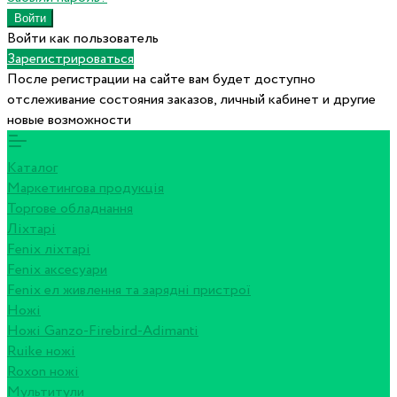
Войти как пользователь
Зарегистрироваться
После регистрации на сайте вам будет доступно
отслеживание состояния заказов, личный кабинет и другие
новые возможности
Каталог
Маркетингова продукція
Торгове обладнання
Ліхтарі
Fenix ліхтарі
Fenix аксесуари
Fenix ел живлення та зарядні пристрої
Ножі
Ножі Ganzo-Firebird-Adimanti
Ruike ножі
Roxon ножi
Мультитули