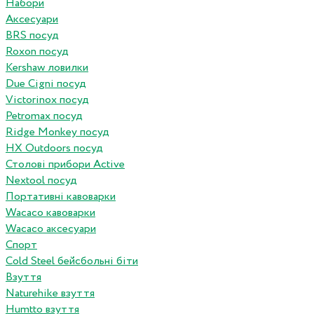
Набори
Аксесуари
BRS посуд
Roxon посуд
Kershaw ловилки
Due Cigni посуд
Victorinox посуд
Petromax посуд
Ridge Monkey посуд
HX Outdoors посуд
Столові прибори Active
Nextool посуд
Портативні кавоварки
Wacaco кавоварки
Wacaco аксесуари
Спорт
Cold Steel бейсбольні біти
Взуття
Naturehike взуття
Humtto взуття