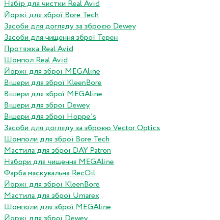
Набір для чистки Real Avid
Йоржі для зброї Bore Tech
Засоби для догляду за зброєю Dewey
Засоби для чищення зброї Терен
Протяжка Real Avid
Шомпол Real Avid
Йоржі для зброї MEGAline
Вішери для зброї KleenBore
Вішери для зброї MEGAline
Вішери для зброї Dewey
Вішери для зброї Hoppe`s
Засоби для догляду за зброєю Vector Optics
Шомполи для зброї Bore Tech
Мастила для зброї DAY Patron
Набори для чищення MEGAline
Фарба маскувальна RecOil
Йоржі для зброї KleenBore
Мастила для зброї Umarex
Шомполи для зброї MEGAline
Йоржі для зброї Dewey