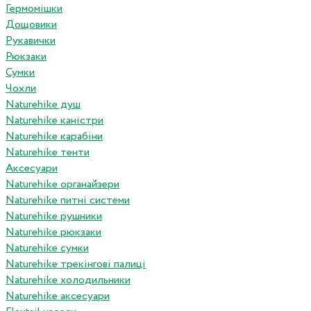
Гермомішки
Дощовики
Рукавички
Рюкзаки
Сумки
Чохли
Naturehike душ
Naturehike каністри
Naturehike карабіни
Naturehike тенти
Аксесуари
Naturehike органайзери
Naturehike питні системи
Naturehike рушники
Naturehike рюкзаки
Naturehike сумки
Naturehike трекінгові палиці
Naturehike холодильники
Naturehike аксесуари