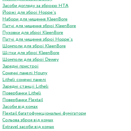
Засоби догляду за зброєю HTA
Йоржі для зброї Hoppe`s
Набори для чищення KleenBore
Патчі для чищення зброї KleenBore
Пуховки для зброї KleenBore
Патчі для чищення зброї Hoppe`s
Шомполи для зброї KleenBore
Щітки для зброї KleenBore
Шомполи для зброї Dewey
Зарядні пристрої
Сонячні панелі Houny
Litheli сонячні панелі
Зарядні станції Litheli
Повербанки Litheli
Повербанки Flextail
Засоби від комах
Flextail багатофункціональні фумігатори
Сольова зброя від комах
Extravel засоби від комах