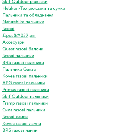
Skif Outdoor рюкзаки
Helikon-Tex рюкзаки та сумки
Пальники та обладнання
Naturehike пальники
Газові
Дров&#039;яні
Аксесуари
Quest газові балони
Газові пальники
BRS газові пальники
Пальники Ganzo
Kovea газові пальники
APG газові пальники
Primus газові пальники
Skif Outdoor пальники
Tramp газові пальники
Сила газові пальники
Газові лампи
Kovea газові лампи
BRS газові лампи