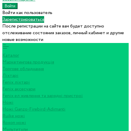
Войти как пользователь
Зарегистрироваться
После регистрации на сайте вам будет доступно
отслеживание состояния заказов, личный кабинет и другие
новые возможности
Каталог
Маркетингова продукція
Торгове обладнання
Ліхтарі
Fenix ліхтарі
Fenix аксесуари
Fenix ел живлення та зарядні пристрої
Ножі
Ножі Ganzo-Firebird-Adimanti
Ruike ножі
Roxon ножi
Мультитули