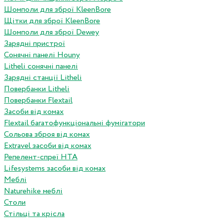
Шомполи для зброї KleenBore
Щітки для зброї KleenBore
Шомполи для зброї Dewey
Зарядні пристрої
Сонячні панелі Houny
Litheli сонячні панелі
Зарядні станції Litheli
Повербанки Litheli
Повербанки Flextail
Засоби від комах
Flextail багатофункціональні фумігатори
Сольова зброя від комах
Extravel засоби від комах
Репелент-спреї HTA
Lifesystems засоби від комах
Меблі
Naturehike меблі
Столи
Стільці та крісла