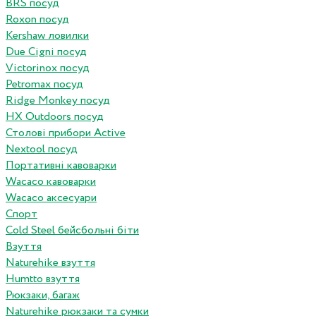
BRS посуд
Roxon посуд
Kershaw ловилки
Due Cigni посуд
Victorinox посуд
Petromax посуд
Ridge Monkey посуд
HX Outdoors посуд
Столові прибори Active
Nextool посуд
Портативні кавоварки
Wacaco кавоварки
Wacaco аксесуари
Спорт
Cold Steel бейсбольні біти
Взуття
Naturehike взуття
Humtto взуття
Рюкзаки, багаж
Naturehike рюкзаки та сумки