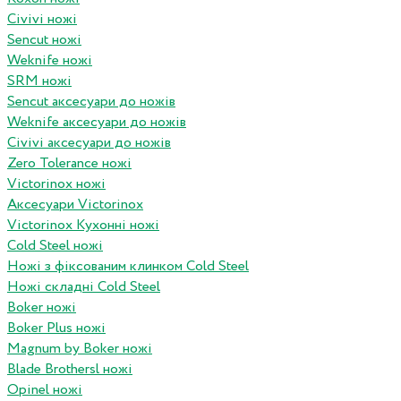
Civivi ножі
Sencut ножі
Weknife ножі
SRM ножі
Sencut аксесуари до ножів
Weknife аксесуари до ножів
Civivi аксесуари до ножів
Zero Tolerance ножі
Victorinox ножі
Аксесуари Victorinox
Victorinox Кухонні ножі
Cold Steel ножі
Ножі з фіксованим клинком Cold Steel
Ножі складні Cold Steel
Boker ножі
Boker Plus ножі
Magnum by Boker ножі
Blade Brothersl ножі
Opinel ножі