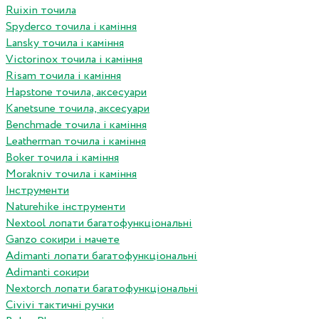
Ruixin точила
Spyderco точила і каміння
Lansky точила і каміння
Victorinox точила і каміння
Risam точила і каміння
Hapstone точила, аксесуари
Kanetsune точила, аксесуари
Benchmade точила і каміння
Leatherman точила і каміння
Boker точила і каміння
Morakniv точила і каміння
Інструменти
Naturehike інструменти
Nextool лопати багатофункціональні
Ganzo сокири і мачете
Adimanti лопати багатофункціональні
Adimanti сокири
Nextorch лопати багатофункціональні
Сivivi тактичні ручки