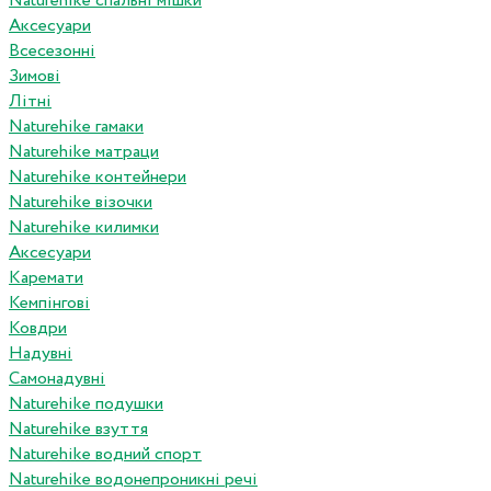
Naturehike спальні мішки
Аксесуари
Всесезонні
Зимові
Літні
Naturehike гамаки
Naturehike матраци
Naturehike контейнери
Naturehike візочки
Naturehike килимки
Аксесуари
Каремати
Кемпінгові
Ковдри
Надувні
Самонадувні
Naturehike подушки
Naturehike взуття
Naturehike водний спорт
Naturehike водонепроникні речі