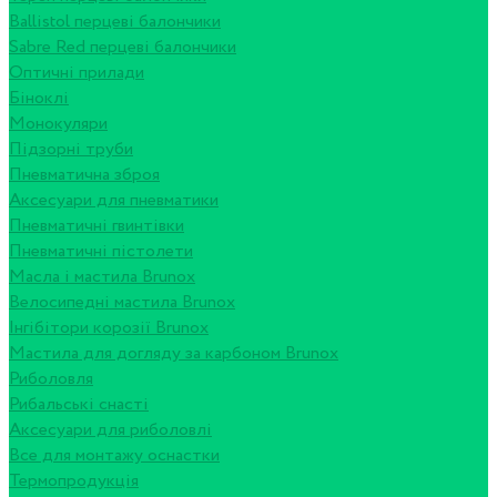
Ballistol перцеві балончики
Sabre Red перцеві балончики
Оптичні прилади
Біноклі
Монокуляри
Підзорні труби
Пневматична зброя
Аксесуари для пневматики
Пневматичні гвинтівки
Пневматичні пістолети
Масла і мастила Brunox
Велосипедні мастила Brunox
Інгібітори корозії Brunox
Мастила для догляду за карбоном Brunox
Риболовля
Рибальські снасті
Аксесуари для риболовлі
Все для монтажу оснастки
Термопродукція