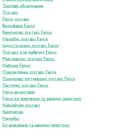
Торгове обладнання
Ліхтарі
Fenix ліхтарі
Велофари Fenix
Кемпінгові ліхтарі Fenix
Налобні ліхтарі Fenix
Індустріальні ліхтарі Fenix
Ліхтарі для дайвінгу Fenix
Мисливські ліхтарі Fenix
Набори Fenix
Повсякденні ліхтарі Fenix
Пошуково-рятувальні ліхтарі Fenix
Тактичні ліхтарі Fenix
Fenix аксесуари
Fenix ел живлення та зарядні пристрої
Naturehike ліхтарі
Кемпінгові
Налобні
Ел живлення та зарядні пристрої