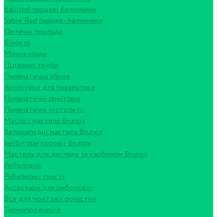
Ballistol перцеві балончики
Sabre Red перцеві балончики
Оптичні прилади
Біноклі
Монокуляри
Підзорні труби
Пневматична зброя
Аксесуари для пневматики
Пневматичні гвинтівки
Пневматичні пістолети
Масла і мастила Brunox
Велосипедні мастила Brunox
Інгібітори корозії Brunox
Мастила для догляду за карбоном Brunox
Риболовля
Рибальські снасті
Аксесуари для риболовлі
Все для монтажу оснастки
Термопродукція