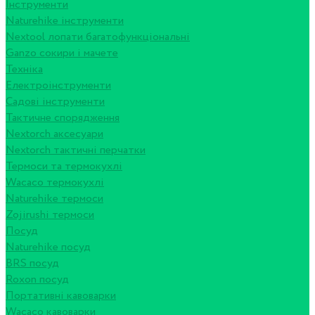
Інструменти
Naturehike інструменти
Nextool лопати багатофункціональні
Ganzo сокири і мачете
Техніка
Електроінструменти
Садові інструменти
Тактичне спорядження
Nextorch аксесуари
Nextorch тактичні перчатки
Термоси та термокухлі
Wacaco термокухлі
Naturehike термоси
Zojirushi термоси
Посуд
Naturehike посуд
BRS посуд
Roxon посуд
Портативні кавоварки
Wacaco кавоварки