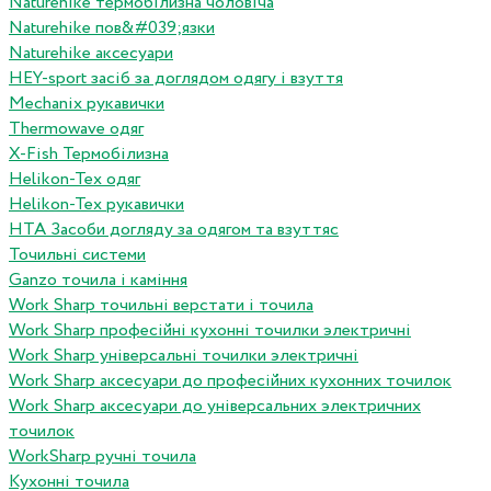
Naturehike термобілизна чоловіча
Naturehike пов&#039;язки
Naturehike аксесуари
HEY-sport засіб за доглядом одягу і взуття
Mechanix рукавички
Thermowave одяг
X-Fish Термобілизна
Helikon-Tex одяг
Helikon-Tex рукавички
HTA Засоби догляду за одягом та взуттяс
Точильні системи
Ganzo точила і каміння
Work Sharp точильні верстати і точила
Work Sharp професiйнi кухоннi точилки электричнi
Work Sharp унiверсальнi точилки электричнi
Work Sharp аксесуари до професiйних кухонних точилок
Work Sharp аксесуари до унiверсальних электричних
точилок
WorkSharp ручні точила
Кухонні точила