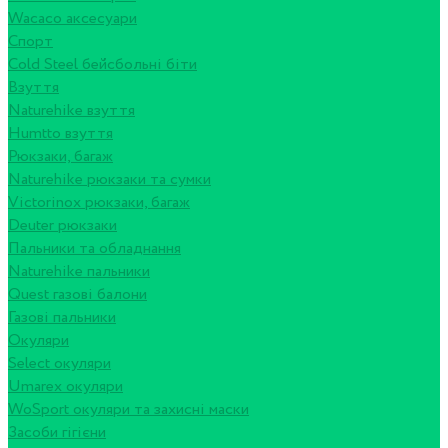
Wacaco аксесуари
Спорт
Cold Steel бейсбольні біти
Взуття
Naturehike взуття
Humtto взуття
Рюкзаки, багаж
Naturehike рюкзаки та сумки
Victorinox рюкзаки, багаж
Deuter рюкзаки
Пальники та обладнання
Naturehike пальники
Quest газові балони
Газові пальники
Окуляри
Select окуляри
Umarex окуляри
WoSport окуляри та захисні маски
Засоби гігієни