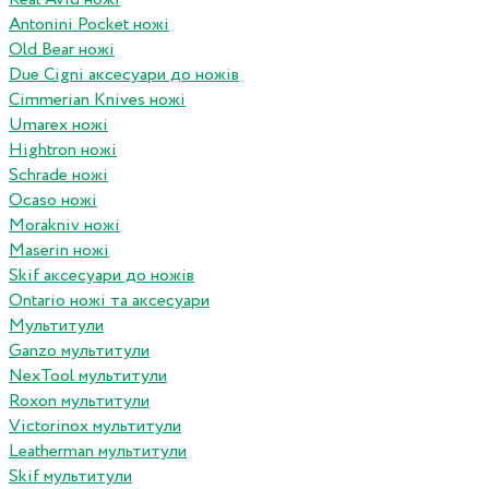
Antonini Pocket ножі
Old Bear ножі
Due Cigni аксесуари до ножів
Cimmerian Knives ножі
Umarex ножі
Hightron ножі
Schrade ножі
Ocaso ножі
Morakniv ножі
Maserin ножі
Skif аксесуари до ножів
Ontario ножі та аксесуари
Мультитули
Ganzo мультитули
NexTool мультитули
Roxon мультитули
Victorinox мультитули
Leatherman мультитули
Skif мультитули