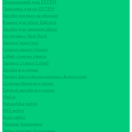
Одноразовий душ ESTEM
Присипка для ніг ESTEM
Засоби догляду за зброєю
Вішери для зброї Ballistol
Засоби для чищення зброї
Інструмент Real Avid
Зарядні пристрої
Сонячні панелі Houny
Litheli сонячні панелі
Зарядні станції Litheli
Засоби від комах
Flextail багатофункціональні фумігатори
Сольова зброя від комах
Extravel засоби від комах
Меблі
Naturehike меблі
BRS меблі
Brain меблі
Перцеві балончики
Терен перцеві балончики