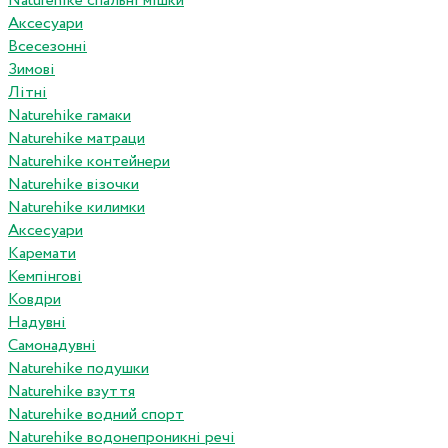
Naturehike спальні мішки
Аксесуари
Всесезонні
Зимові
Літні
Naturehike гамаки
Naturehike матраци
Naturehike контейнери
Naturehike візочки
Naturehike килимки
Аксесуари
Каремати
Кемпінгові
Ковдри
Надувні
Самонадувні
Naturehike подушки
Naturehike взуття
Naturehike водний спорт
Naturehike водонепроникні речі