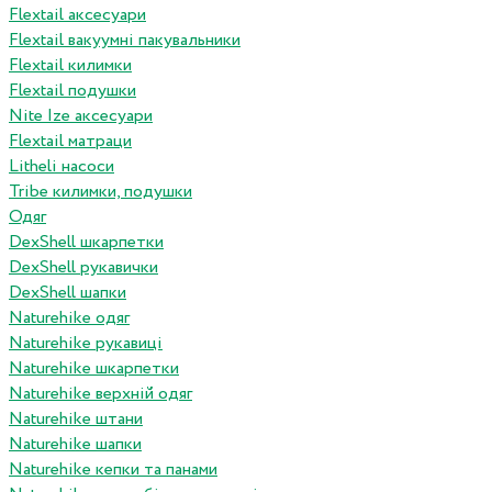
Flextail аксесуари
Flextail вакуумні пакувальники
Flextail килимки
Flextail подушки
Nite Ize аксесуари
Flextail матраци
Litheli насоси
Tribe килимки, подушки
Одяг
DexShell шкарпетки
DexShell рукавички
DexShell шапки
Naturehike одяг
Naturehike рукавиці
Naturehike шкарпетки
Naturehike верхній одяг
Naturehike штани
Naturehike шапки
Naturehike кепки та панами