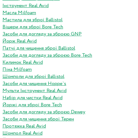
Інструмент Real Avid
Масла Milfoam
Мастила для зброї Ballistol
Вішери для зброї Bore Tech
Засоби для догляду за зброєю GNP
Йорж Real Avid
Патчі для чищення зброї Ballistol
Засоби для догляду за зброєю Bore Tech
Килимок Real Avid
Піна Milfoam
Шомполи для зброї Ballistol
Засоби для чищення Hoppe`s
Мульти Інструмент Real Avid
Набір для чистки Real Avid
Йоржі для зброї Bore Tech
Засоби для догляду за зброєю Dewey
Засоби для чищення зброї Терен
Протяжка Real Avid
Шомпол Real Avid