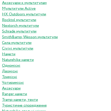
Аксесуари к мультитулам
Мультитули Active
HX Outdoors мультитули
Rocktol мультитули
Nextorch мультитули
Schrade мультитули
Smith&amp;Wesson мультитули
Сила мультитули
Civivi мультитули
Намети
Naturehike намети
Одномісні
Двомісні
Тримісні
Чотиримісні
Аксесуари
Ranger намети
Tramp намети, тенти
Туристичне спорядження