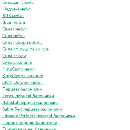
Складані ліжка
Надувні меблі
BRS меблі
Brain меблі
Quest меблі
Сила меблі
Сила набори меблів
Сила стільці та крісла
Сила столи
Сила шезлонги
KingCamp меблі
KingCamp шезлонги
SKIF Outdoor меблі
Перцеві балончики
Терен перцеві балончики
Ballistol перцеві балончики
Sabre Red перцеві балончики
Umarex Perfecta перцеві балончики
Перець перцеві балончики
Тризуб перцеві балончики