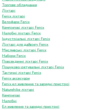
Торгове обладнання
Ліхтарі
Fenix ліхтарі
Велофари Fenix
Кемпінгові ліхтарі Fenix
Налобні ліхтарі Fenix
Індустріальні ліхтарі Fenix
Ліхтарі для дайвінгу Fenix
Мисливські ліхтарі Fenix
Набори Fenix
Повсякденні ліхтарі Fenix
Пошуково-рятувальні ліхтарі Fenix
Тактичні ліхтарі Fenix
Fenix аксесуари
Fenix ел живлення та зарядні пристрої
Naturehike ліхтарі
Кемпінгові
Налобні
Ел живлення та зарядні пристрої