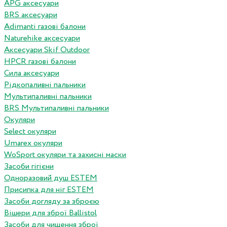
APG аксесуари
BRS аксесуари
Adimanti газові балони
Naturehike аксесуари
Аксесуари Skif Outdoor
HPCR газові балони
Сила аксесуари
Рідкопаливні пальники
Мультипаливні пальники
BRS Мультипаливні пальники
Окуляри
Select окуляри
Umarex окуляри
WoSport окуляри та захисні маски
Засоби гігієни
Одноразовий душ ESTEM
Присипка для ніг ESTEM
Засоби догляду за зброєю
Вішери для зброї Ballistol
Засоби для чищення зброї