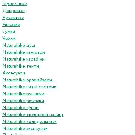
Гермомішки
Дощовики
Рукавички
Рюкзаки
Сумки
Чохли
Naturehike душ
Naturehike каністри
Naturehike карабіни
Naturehike тенти
Аксесуари
Naturehike органайзери
Naturehike питні системи
Naturehike рушники
Naturehike рюкзаки
Naturehike сумки
Naturehike трекінгові палиці
Naturehike холодильники
Naturehike аксесуари