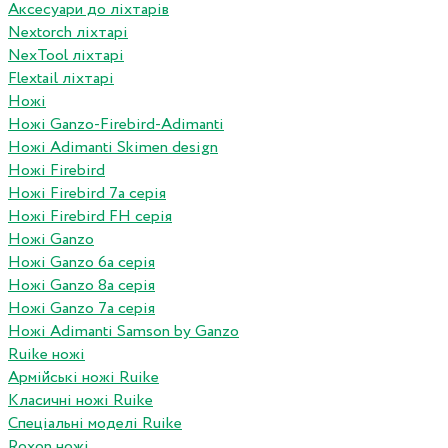
Аксесуари до ліхтарів
Nextorch ліхтарі
NexTool ліхтарі
Flextail ліхтарі
Ножі
Ножі Ganzo-Firebird-Adimanti
Ножі Adimanti Skimen design
Ножі Firebird
Ножі Firebird 7а серія
Ножі Firebird FH серія
Ножі Ganzo
Ножі Ganzo 6а серія
Ножі Ganzo 8а серія
Ножі Ganzo 7а серія
Ножі Adimanti Samson by Ganzo
Ruike ножі
Армійські ножі Ruike
Класичні ножі Ruike
Спеціальні моделі Ruike
Roxon ножi