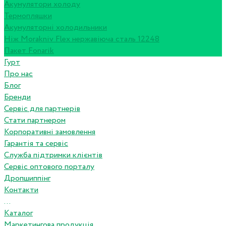
Акумулятори холоду
Термопляшки
Акумуляторні холодильники
Ніж Morakniv Flex нержавіюча сталь 12248
Пакет Fonarik
Гурт
Про нас
Блог
Бренди
Сервіс для партнерів
Стати партнером
Корпоративні замовлення
Гарантія та сервіс
Служба підтримки клієнтів
Сервіс оптового порталу
Дропшиппінг
Контакти
...
Каталог
Маркетингова продукція