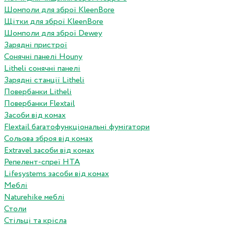
Шомполи для зброї KleenBore
Щітки для зброї KleenBore
Шомполи для зброї Dewey
Зарядні пристрої
Сонячні панелі Houny
Litheli сонячні панелі
Зарядні станції Litheli
Повербанки Litheli
Повербанки Flextail
Засоби від комах
Flextail багатофункціональні фумігатори
Сольова зброя від комах
Extravel засоби від комах
Репелент-спреї HTA
Lifesystems засоби від комах
Меблі
Naturehike меблі
Столи
Стільці та крісла