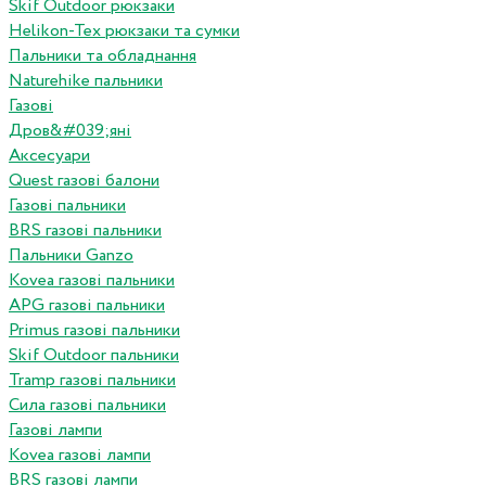
Skif Outdoor рюкзаки
Helikon-Tex рюкзаки та сумки
Пальники та обладнання
Naturehike пальники
Газові
Дров&#039;яні
Аксесуари
Quest газові балони
Газові пальники
BRS газові пальники
Пальники Ganzo
Kovea газові пальники
APG газові пальники
Primus газові пальники
Skif Outdoor пальники
Tramp газові пальники
Сила газові пальники
Газові лампи
Kovea газові лампи
BRS газові лампи