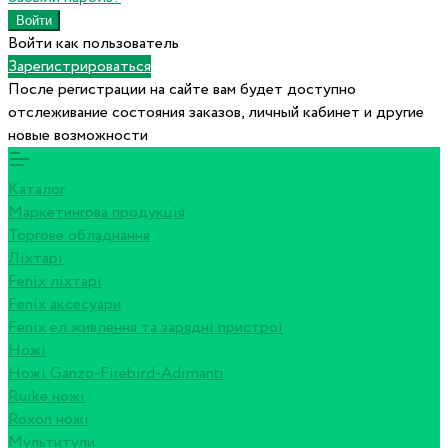
Войти как пользователь
Зарегистрироваться
После регистрации на сайте вам будет доступно
отслеживание состояния заказов, личный кабинет и другие
новые возможности
Каталог
Маркетингова продукція
Торгове обладнання
Ліхтарі
Fenix ліхтарі
Fenix аксесуари
Fenix ел живлення та зарядні пристрої
Ножі
Ножі Ganzo-Firebird-Adimanti
Ruike ножі
Roxon ножi
Мультитули