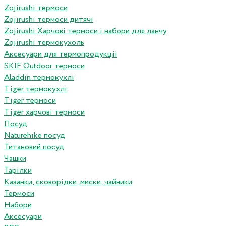
Zojirushi термоси
Zojirushi термоси дитячі
Zojirushi Харчові термоси і набори для ланчу
Zojirushi термокухоль
Аксесуари для термопродукціі
SKIF Outdoor термоси
Aladdin термокухлі
Tiger термокухлі
Tiger термоси
Tiger харчові термоси
Посуд
Naturehike посуд
Титановий посуд
Чашки
Тарілки
Казанки, сковорідки, миски, чайники
Термоси
Набори
Аксесуари