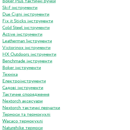
Boker Plus тактичні ручки
Skif інструменти
Due Cigni інструменти
Fix it Sticks інструменти
Сold Steel інструменти
Active інструменти
Leatherman Інструменти
Victorinox інструменти
HX Outdoors інструменти
Benchmade інструменти
Boker інструменти
Техніка
Електроінструменти
Садові інструменти
Тактичне спорядження
Nextorch аксесуари
Nextorch тактичні перчатки
Термоси та термокухлі
Wacaco термокухлі
Naturehike термоси