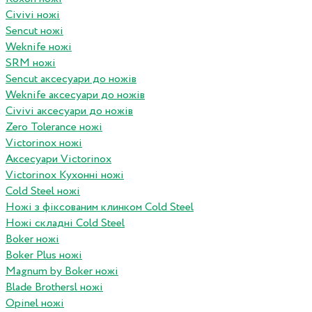
Civivi ножі
Sencut ножі
Weknife ножі
SRM ножі
Sencut аксесуари до ножів
Weknife аксесуари до ножів
Civivi аксесуари до ножів
Zero Tolerance ножі
Victorinox ножі
Аксесуари Victorinox
Victorinox Кухонні ножі
Cold Steel ножі
Ножі з фіксованим клинком Cold Steel
Ножі складні Cold Steel
Boker ножі
Boker Plus ножі
Magnum by Boker ножі
Blade Brothersl ножі
Opinel ножі