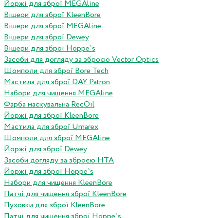
Йоржі для зброї MEGAline
Вішери для зброї KleenBore
Вішери для зброї MEGAline
Вішери для зброї Dewey
Вішери для зброї Hoppe`s
Засоби для догляду за зброєю Vector Optics
Шомполи для зброї Bore Tech
Мастила для зброї DAY Patron
Набори для чищення MEGAline
Фарба маскувальна RecOil
Йоржі для зброї KleenBore
Мастила для зброї Umarex
Шомполи для зброї MEGAline
Йоржі для зброї Dewey
Засоби догляду за зброєю HTA
Йоржі для зброї Hoppe`s
Набори для чищення KleenBore
Патчі для чищення зброї KleenBore
Пуховки для зброї KleenBore
Патчі для чищення зброї Hoppe`s