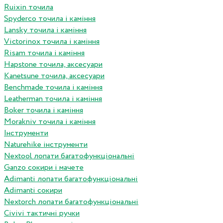
Ruixin точила
Spyderco точила і каміння
Lansky точила і каміння
Victorinox точила і каміння
Risam точила і каміння
Hapstone точила, аксесуари
Kanetsune точила, аксесуари
Benchmade точила і каміння
Leatherman точила і каміння
Boker точила і каміння
Morakniv точила і каміння
Інструменти
Naturehike інструменти
Nextool лопати багатофункціональні
Ganzo сокири і мачете
Adimanti лопати багатофункціональні
Adimanti сокири
Nextorch лопати багатофункціональні
Сivivi тактичні ручки