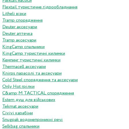
Flextail насоси
Flextail туристичне гідрообладнання
Litheli візки
Tramp спорядження
Deuter аксесуари
Deuter аптечка
Tramp аксесуари
KingCamp спальники
KingCamp туристичні килимки
Кемпинг туристичні килимки
Thermacell аксесуари
Knirps парасолі та аксесуари
Cold Steel спорядження та аксесуари
Only Hot грілки
C&amp;M TACTICAL спорядження
Estem душ для військових
Tekmat аксесуари
Сivivi карабіни
Snugpak водонепроникні речі
Selkbag спальники