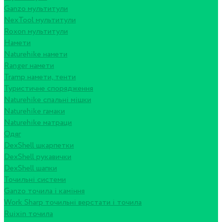
Ganzo мультитули
NexTool мультитули
Roxon мультитули
Намети
Naturehike намети
Ranger намети
Tramp намети, тенти
Туристичне спорядження
Naturehike спальні мішки
Naturehike гамаки
Naturehike матраци
Одяг
DexShell шкарпетки
DexShell рукавички
DexShell шапки
Точильні системи
Ganzo точила і каміння
Work Sharp точильні верстати і точила
Ruixin точила