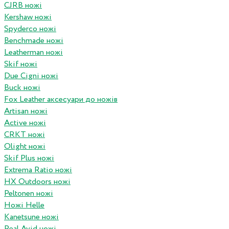
CJRB ножі
Kershaw ножі
Spyderco ножі
Benchmade ножі
Leatherman ножі
Skif ножі
Due Cigni ножі
Buck ножі
Fox Leather аксесуари до ножів
Artisan ножі
Active ножі
CRKT ножі
Olight ножі
Skif Plus ножі
Extrema Ratio ножі
HX Outdoors ножі
Peltonen ножі
Ножі Helle
Kanetsune ножі
Real Avid ножі