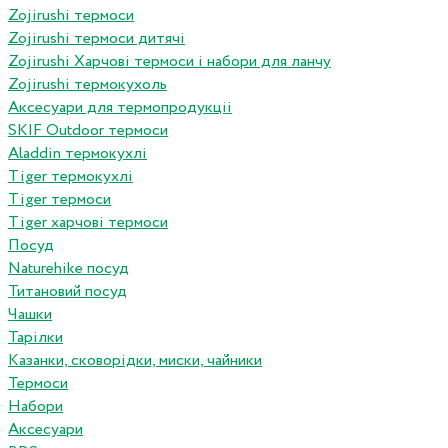
Zojirushi термоси
Zojirushi термоси дитячі
Zojirushi Харчові термоси і набори для ланчу
Zojirushi термокухоль
Аксесуари для термопродукціі
SKIF Outdoor термоси
Aladdin термокухлі
Tiger термокухлі
Tiger термоси
Tiger харчові термоси
Посуд
Naturehike посуд
Титановий посуд
Чашки
Тарілки
Казанки, сковорідки, миски, чайники
Термоси
Набори
Аксесуари