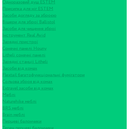
Одноразовий душ ESTEM
Присипка для ніг ESTEM
Засоби догляду за зброєю
Вішери для зброї Ballistol
Засоби для чищення зброї
Інструмент Real Avid
Зарядні пристрої
Сонячні панелі Houny
Litheli сонячні панелі
Зарядні станції Litheli
Засоби від комах
Flextail багатофункціональні фумігатори
Сольова зброя від комах
Extravel засоби від комах
Меблі
Naturehike меблі
BRS меблі
Brain меблі
Перцеві балончики
Терен перцеві балончики