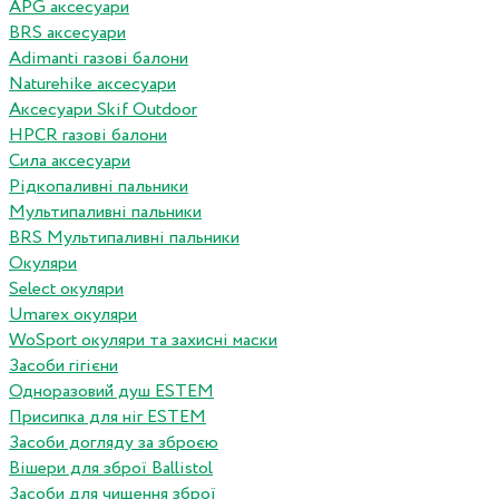
APG аксесуари
BRS аксесуари
Adimanti газові балони
Naturehike аксесуари
Аксесуари Skif Outdoor
HPCR газові балони
Сила аксесуари
Рідкопаливні пальники
Мультипаливні пальники
BRS Мультипаливні пальники
Окуляри
Select окуляри
Umarex окуляри
WoSport окуляри та захисні маски
Засоби гігієни
Одноразовий душ ESTEM
Присипка для ніг ESTEM
Засоби догляду за зброєю
Вішери для зброї Ballistol
Засоби для чищення зброї