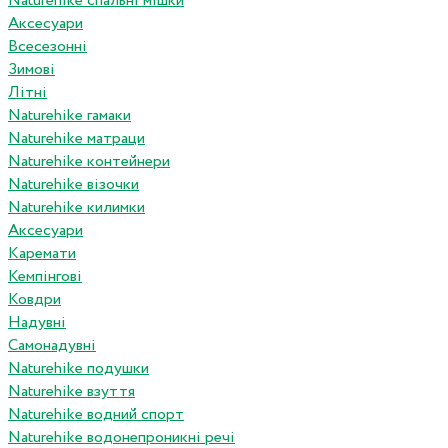
Naturehike спальні мішки
Аксесуари
Всесезонні
Зимові
Літні
Naturehike гамаки
Naturehike матраци
Naturehike контейнери
Naturehike візочки
Naturehike килимки
Аксесуари
Каремати
Кемпінгові
Ковдри
Надувні
Самонадувні
Naturehike подушки
Naturehike взуття
Naturehike водний спорт
Naturehike водонепроникні речі