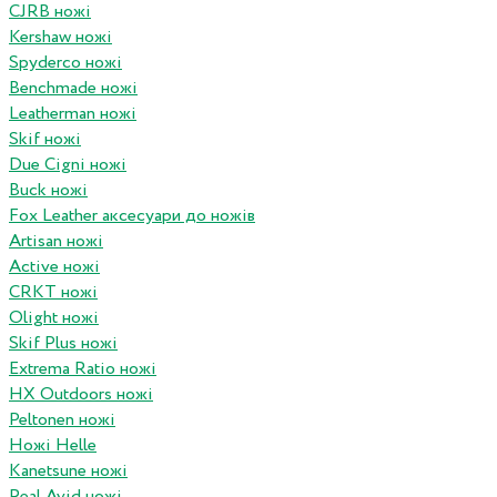
CJRB ножі
Kershaw ножі
Spyderco ножі
Benchmade ножі
Leatherman ножі
Skif ножі
Due Cigni ножі
Buck ножі
Fox Leather аксесуари до ножів
Artisan ножі
Active ножі
CRKT ножі
Olight ножі
Skif Plus ножі
Extrema Ratio ножі
HX Outdoors ножі
Peltonen ножі
Ножі Helle
Kanetsune ножі
Real Avid ножі