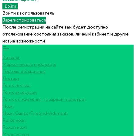
Войти как пользователь
Зарегистрироваться
После регистрации на сайте вам будет доступно
отслеживание состояния заказов, личный кабинет и другие
новые возможности
Каталог
Маркетингова продукція
Торгове обладнання
Ліхтарі
Fenix ліхтарі
Fenix аксесуари
Fenix ел живлення та зарядні пристрої
Ножі
Ножі Ganzo-Firebird-Adimanti
Ruike ножі
Roxon ножi
Мультитули