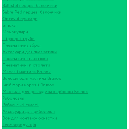
Ballistol перцеві балончики
Sabre Red перцеві балончики
Оптичні прилади
Біноклі
Монокуляри
Підзорні труби
Пневматична зброя
Аксесуари для пневматики
Пневматичні гвинтівки
Пневматичні пістолети
Масла і мастила Brunox
Велосипедні мастила Brunox
Інгібітори корозії Brunox
Мастила для догляду за карбоном Brunox
Риболовля
Рибальські снасті
Аксесуари для риболовлі
Все для монтажу оснастки
Термопродукція