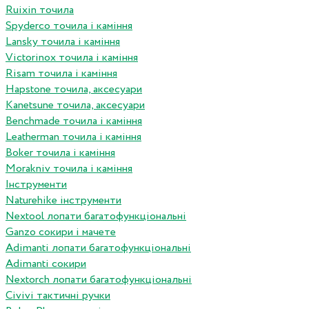
Ruixin точила
Spyderco точила і каміння
Lansky точила і каміння
Victorinox точила і каміння
Risam точила і каміння
Hapstone точила, аксесуари
Kanetsune точила, аксесуари
Benchmade точила і каміння
Leatherman точила і каміння
Boker точила і каміння
Morakniv точила і каміння
Інструменти
Naturehike інструменти
Nextool лопати багатофункціональні
Ganzo сокири і мачете
Adimanti лопати багатофункціональні
Adimanti сокири
Nextorch лопати багатофункціональні
Сivivi тактичні ручки