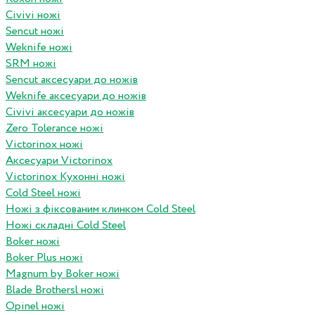
Civivi ножі
Sencut ножі
Weknife ножі
SRM ножі
Sencut аксесуари до ножів
Weknife аксесуари до ножів
Civivi аксесуари до ножів
Zero Tolerance ножі
Victorinox ножі
Аксесуари Victorinox
Victorinox Кухонні ножі
Cold Steel ножі
Ножі з фіксованим клинком Cold Steel
Ножі складні Cold Steel
Boker ножі
Boker Plus ножі
Magnum by Boker ножі
Blade Brothersl ножі
Opinel ножі