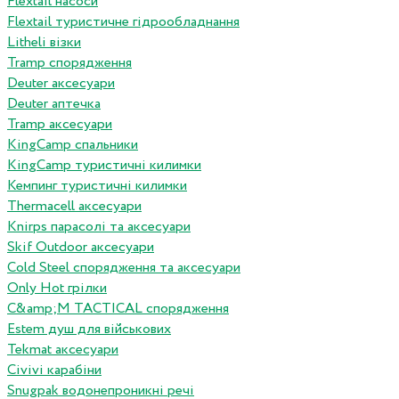
Flextail насоси
Flextail туристичне гідрообладнання
Litheli візки
Tramp спорядження
Deuter аксесуари
Deuter аптечка
Tramp аксесуари
KingCamp спальники
KingCamp туристичні килимки
Кемпинг туристичні килимки
Thermacell аксесуари
Knirps парасолі та аксесуари
Skif Outdoor аксесуари
Cold Steel спорядження та аксесуари
Only Hot грілки
C&amp;M TACTICAL спорядження
Estem душ для військових
Tekmat аксесуари
Сivivi карабіни
Snugpak водонепроникні речі