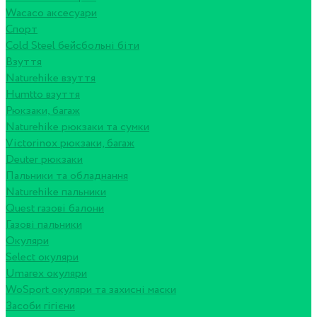
Wacaco аксесуари
Спорт
Cold Steel бейсбольні біти
Взуття
Naturehike взуття
Humtto взуття
Рюкзаки, багаж
Naturehike рюкзаки та сумки
Victorinox рюкзаки, багаж
Deuter рюкзаки
Пальники та обладнання
Naturehike пальники
Quest газові балони
Газові пальники
Окуляри
Select окуляри
Umarex окуляри
WoSport окуляри та захисні маски
Засоби гігієни