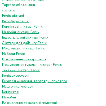
Торгове обладнання
Ліхтарі
Fenix ліхтарі
Велофари Fenix
Кемпінгові ліхтарі Fenix
Налобні ліхтарі Fenix
Індустріальні ліхтарі Fenix
Ліхтарі для дайвінгу Fenix
Мисливські ліхтарі Fenix
Набори Fenix
Повсякденні ліхтарі Fenix
Пошуково-рятувальні ліхтарі Fenix
Тактичні ліхтарі Fenix
Fenix аксесуари
Fenix ел живлення та зарядні пристрої
Naturehike ліхтарі
Кемпінгові
Налобні
Ел живлення та зарядні пристрої