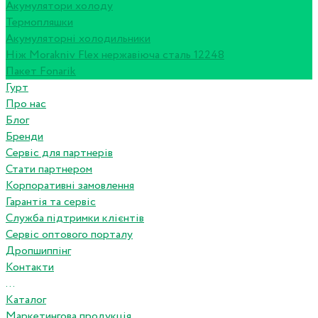
Акумулятори холоду
Термопляшки
Акумуляторні холодильники
Ніж Morakniv Flex нержавіюча сталь 12248
Пакет Fonarik
Гурт
Про нас
Блог
Бренди
Сервіс для партнерів
Стати партнером
Корпоративні замовлення
Гарантія та сервіс
Служба підтримки клієнтів
Сервіс оптового порталу
Дропшиппінг
Контакти
...
Каталог
Маркетингова продукція