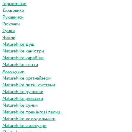
Гермомішки
Дощовики
Рукавички
Рюкзаки
Сумки
Чохли
Naturehike душ
Naturehike каністри
Naturehike карабіни
Naturehike тенти
Аксесуари
Naturehike органайзери
Naturehike питні системи
Naturehike рушники
Naturehike рюкзаки
Naturehike сумки
Naturehike трекінгові палиці
Naturehike холодильники
Naturehike аксесуари