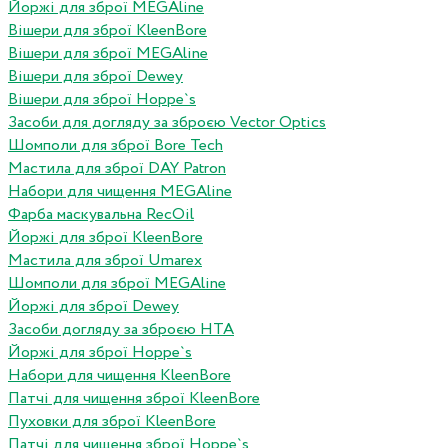
Йоржі для зброї MEGAline
Вішери для зброї KleenBore
Вішери для зброї MEGAline
Вішери для зброї Dewey
Вішери для зброї Hoppe`s
Засоби для догляду за зброєю Vector Optics
Шомполи для зброї Bore Tech
Мастила для зброї DAY Patron
Набори для чищення MEGAline
Фарба маскувальна RecOil
Йоржі для зброї KleenBore
Мастила для зброї Umarex
Шомполи для зброї MEGAline
Йоржі для зброї Dewey
Засоби догляду за зброєю HTA
Йоржі для зброї Hoppe`s
Набори для чищення KleenBore
Патчі для чищення зброї KleenBore
Пуховки для зброї KleenBore
Патчі для чищення зброї Hoppe`s