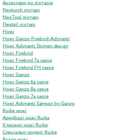
Аксесуари до ліхтарів
Nextorch ліхтарі
NexTool ліхтарі
Flextail ліхтарі
Ножі
Ножі Ganzo-Firebird-Adimanti
Ножі Adimanti Skimen design
Ножі Firebird
Ножі Firebird 7а серія
Ножі Firebird FH серія
Ножі Ganzo
Ножі Ganzo 6а серія
Ножі Ganzo 8а серія
Ножі Ganzo 7а серія
Ножі Adimanti Samson by Ganzo
Ruike ножі
Армійські ножі Ruike
Класичні ножі Ruike
Спеціальні моделі Ruike
Roxon ножi