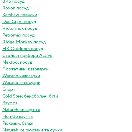
BRS посуд
Roxon посуд
Kershaw ловилки
Due Cigni посуд
Victorinox посуд
Petromax посуд
Ridge Monkey посуд
HX Outdoors посуд
Столові прибори Active
Nextool посуд
Портативні кавоварки
Wacaco кавоварки
Wacaco аксесуари
Спорт
Cold Steel бейсбольні біти
Взуття
Naturehike взуття
Humtto взуття
Рюкзаки, багаж
Naturehike рюкзаки та сумки