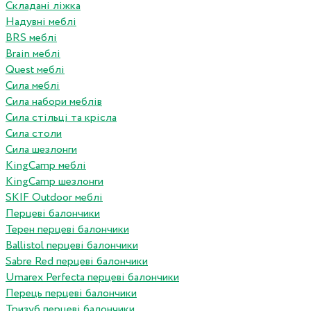
Складані ліжка
Надувні меблі
BRS меблі
Brain меблі
Quest меблі
Сила меблі
Сила набори меблів
Сила стільці та крісла
Сила столи
Сила шезлонги
KingCamp меблі
KingCamp шезлонги
SKIF Outdoor меблі
Перцеві балончики
Терен перцеві балончики
Ballistol перцеві балончики
Sabre Red перцеві балончики
Umarex Perfecta перцеві балончики
Перець перцеві балончики
Тризуб перцеві балончики