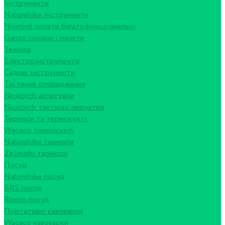
Інструменти
Naturehike інструменти
Nextool лопати багатофункціональні
Ganzo сокири і мачете
Техніка
Електроінструменти
Садові інструменти
Тактичне спорядження
Nextorch аксесуари
Nextorch тактичні перчатки
Термоси та термокухлі
Wacaco термокухлі
Naturehike термоси
Zojirushi термоси
Посуд
Naturehike посуд
BRS посуд
Roxon посуд
Портативні кавоварки
Wacaco кавоварки