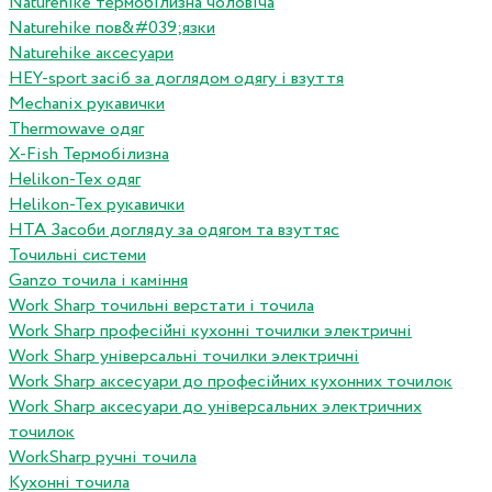
Naturehike термобілизна чоловіча
Naturehike пов&#039;язки
Naturehike аксесуари
HEY-sport засіб за доглядом одягу і взуття
Mechanix рукавички
Thermowave одяг
X-Fish Термобілизна
Helikon-Tex одяг
Helikon-Tex рукавички
HTA Засоби догляду за одягом та взуттяс
Точильні системи
Ganzo точила і каміння
Work Sharp точильні верстати і точила
Work Sharp професiйнi кухоннi точилки электричнi
Work Sharp унiверсальнi точилки электричнi
Work Sharp аксесуари до професiйних кухонних точилок
Work Sharp аксесуари до унiверсальних электричних
точилок
WorkSharp ручні точила
Кухонні точила