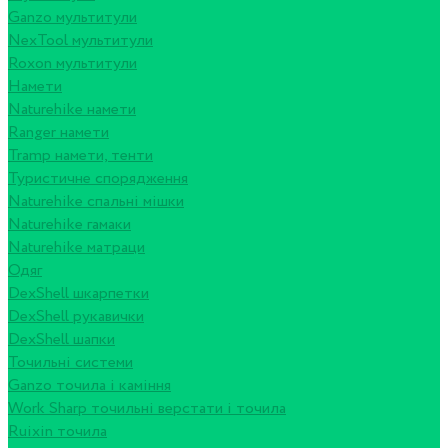
Ganzo мультитули
NexTool мультитули
Roxon мультитули
Намети
Naturehike намети
Ranger намети
Tramp намети, тенти
Туристичне спорядження
Naturehike спальні мішки
Naturehike гамаки
Naturehike матраци
Одяг
DexShell шкарпетки
DexShell рукавички
DexShell шапки
Точильні системи
Ganzo точила і каміння
Work Sharp точильні верстати і точила
Ruixin точила