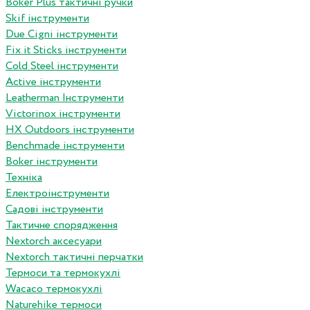
Boker Plus тактичні ручки
Skif інструменти
Due Cigni інструменти
Fix it Sticks інструменти
Сold Steel інструменти
Active інструменти
Leatherman Інструменти
Victorinox інструменти
HX Outdoors інструменти
Benchmade інструменти
Boker інструменти
Техніка
Електроінструменти
Садові інструменти
Тактичне спорядження
Nextorch аксесуари
Nextorch тактичні перчатки
Термоси та термокухлі
Wacaco термокухлі
Naturehike термоси