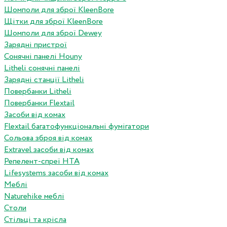
Шомполи для зброї KleenBore
Щітки для зброї KleenBore
Шомполи для зброї Dewey
Зарядні пристрої
Сонячні панелі Houny
Litheli сонячні панелі
Зарядні станції Litheli
Повербанки Litheli
Повербанки Flextail
Засоби від комах
Flextail багатофункціональні фумігатори
Сольова зброя від комах
Extravel засоби від комах
Репелент-спреї HTA
Lifesystems засоби від комах
Меблі
Naturehike меблі
Столи
Стільці та крісла