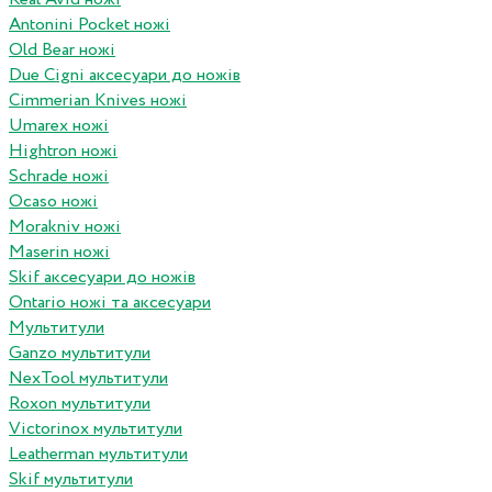
Antonini Pocket ножі
Old Bear ножі
Due Cigni аксесуари до ножів
Cimmerian Knives ножі
Umarex ножі
Hightron ножі
Schrade ножі
Ocaso ножі
Morakniv ножі
Maserin ножі
Skif аксесуари до ножів
Ontario ножі та аксесуари
Мультитули
Ganzo мультитули
NexTool мультитули
Roxon мультитули
Victorinox мультитули
Leatherman мультитули
Skif мультитули