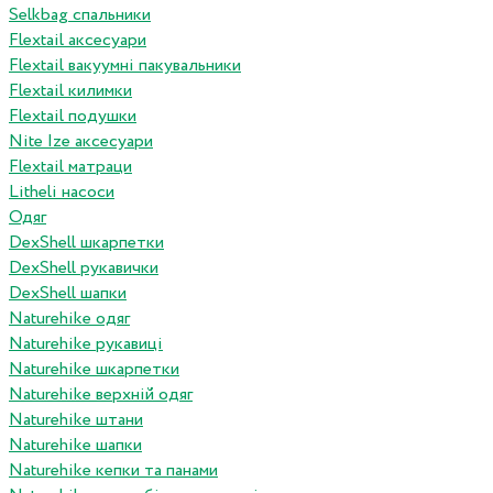
Selkbag спальники
Flextail аксесуари
Flextail вакуумні пакувальники
Flextail килимки
Flextail подушки
Nite Ize аксесуари
Flextail матраци
Litheli насоси
Одяг
DexShell шкарпетки
DexShell рукавички
DexShell шапки
Naturehike одяг
Naturehike рукавиці
Naturehike шкарпетки
Naturehike верхній одяг
Naturehike штани
Naturehike шапки
Naturehike кепки та панами