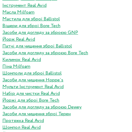
Інструмент Real Avid
Масла Milfoam
Мастила для зброї Ballistol
Вішери для зброї Bore Tech
Засоби для догляду за зброєю GNP
Йорж Real Avid
Патчі для чищення зброї Ballistol
Засоби для догляду за зброєю Bore Tech
Килимок Real Avid
Піна Milfoam
Шомполи для зброї Ballistol
Засоби для чищення Hoppe`s
Мульти Інструмент Real Avid
Набір для чистки Real Avid
Йоржі для зброї Bore Tech
Засоби для догляду за зброєю Dewey
Засоби для чищення зброї Терен
Протяжка Real Avid
Шомпол Real Avid