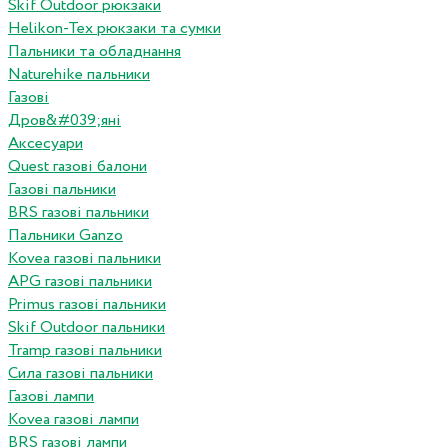
Skif Outdoor рюкзаки
Helikon-Tex рюкзаки та сумки
Пальники та обладнання
Naturehike пальники
Газові
Дров&#039;яні
Аксесуари
Quest газові балони
Газові пальники
BRS газові пальники
Пальники Ganzo
Kovea газові пальники
APG газові пальники
Primus газові пальники
Skif Outdoor пальники
Tramp газові пальники
Сила газові пальники
Газові лампи
Kovea газові лампи
BRS газові лампи