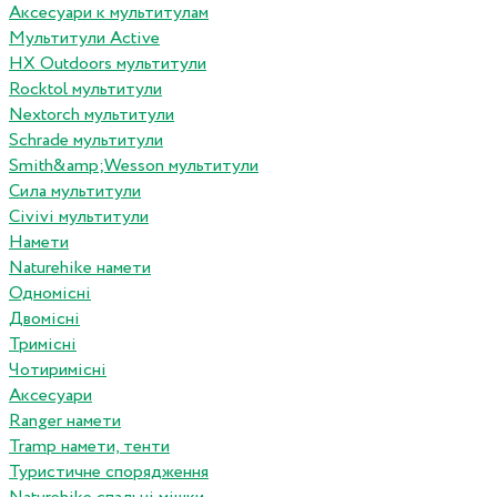
Аксесуари к мультитулам
Мультитули Active
HX Outdoors мультитули
Rocktol мультитули
Nextorch мультитули
Schrade мультитули
Smith&amp;Wesson мультитули
Сила мультитули
Civivi мультитули
Намети
Naturehike намети
Одномісні
Двомісні
Тримісні
Чотиримісні
Аксесуари
Ranger намети
Tramp намети, тенти
Туристичне спорядження