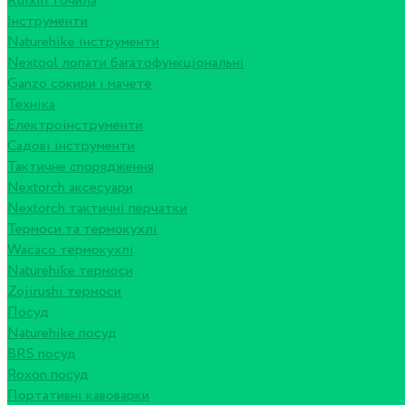
Ruixin точила
Інструменти
Naturehike інструменти
Nextool лопати багатофункціональні
Ganzo сокири і мачете
Техніка
Електроінструменти
Садові інструменти
Тактичне спорядження
Nextorch аксесуари
Nextorch тактичні перчатки
Термоси та термокухлі
Wacaco термокухлі
Naturehike термоси
Zojirushi термоси
Посуд
Naturehike посуд
BRS посуд
Roxon посуд
Портативні кавоварки