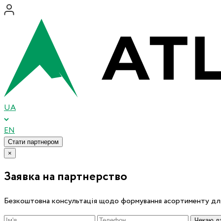
UA
EN
Стати партнером
×
Заявка на партнерство
Безкоштовна консультація щодо формування асортименту для
Чекаю дз