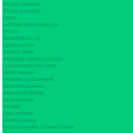
Wacaco кавоварки
Wacaco аксесуари
Спорт
Cold Steel бейсбольні біти
Взуття
Naturehike взуття
Humtto взуття
Рюкзаки, багаж
Naturehike рюкзаки та сумки
Victorinox рюкзаки, багаж
Deuter рюкзаки
Пальники та обладнання
Naturehike пальники
Quest газові балони
Газові пальники
Окуляри
Select окуляри
Umarex окуляри
WoSport окуляри та захисні маски