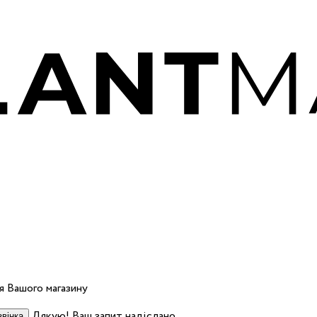
 Вашого магазину
Дякую! Ваш запит надіслано.
вінка