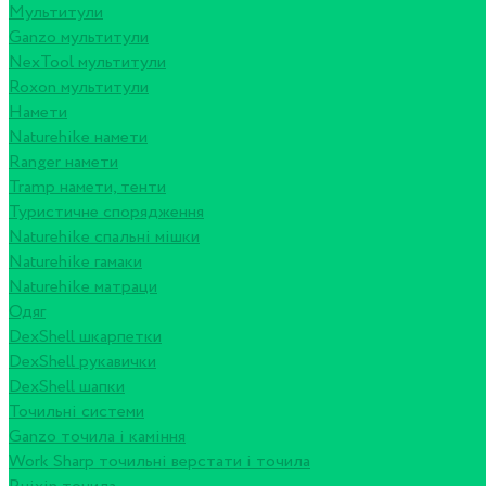
Мультитули
Ganzo мультитули
NexTool мультитули
Roxon мультитули
Намети
Naturehike намети
Ranger намети
Tramp намети, тенти
Туристичне спорядження
Naturehike спальні мішки
Naturehike гамаки
Naturehike матраци
Одяг
DexShell шкарпетки
DexShell рукавички
DexShell шапки
Точильні системи
Ganzo точила і каміння
Work Sharp точильні верстати і точила