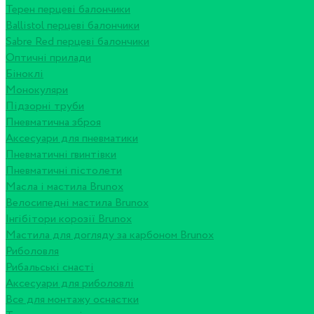
Терен перцеві балончики
Ballistol перцеві балончики
Sabre Red перцеві балончики
Оптичні прилади
Біноклі
Монокуляри
Підзорні труби
Пневматична зброя
Аксесуари для пневматики
Пневматичні гвинтівки
Пневматичні пістолети
Масла і мастила Brunox
Велосипедні мастила Brunox
Інгібітори корозії Brunox
Мастила для догляду за карбоном Brunox
Риболовля
Рибальські снасті
Аксесуари для риболовлі
Все для монтажу оснастки