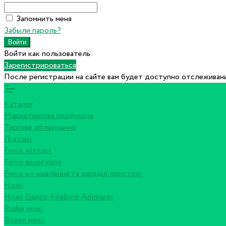
Запомнить меня
Забыли пароль?
Войти как пользователь
Зарегистрироваться
После регистрации на сайте вам будет доступно отслеживани
Каталог
Маркетингова продукція
Торгове обладнання
Ліхтарі
Fenix ліхтарі
Fenix аксесуари
Fenix ел живлення та зарядні пристрої
Ножі
Ножі Ganzo-Firebird-Adimanti
Ruike ножі
Roxon ножi