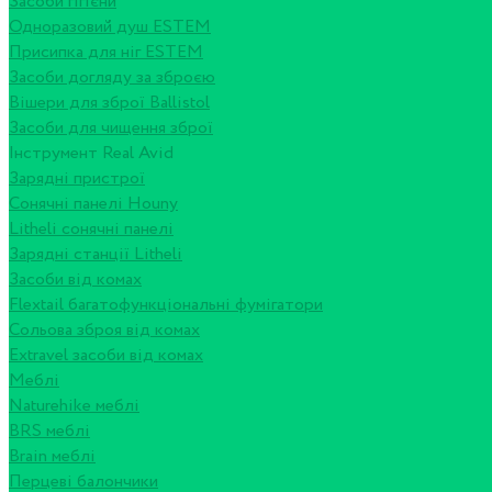
Засоби гігієни
Одноразовий душ ESTEM
Присипка для ніг ESTEM
Засоби догляду за зброєю
Вішери для зброї Ballistol
Засоби для чищення зброї
Інструмент Real Avid
Зарядні пристрої
Сонячні панелі Houny
Litheli сонячні панелі
Зарядні станції Litheli
Засоби від комах
Flextail багатофункціональні фумігатори
Сольова зброя від комах
Extravel засоби від комах
Меблі
Naturehike меблі
BRS меблі
Brain меблі
Перцеві балончики