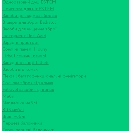
Одноразовий душ ESTEM
Присипка для ніг ESTEM
Засоби догляду за зброєю
Вішери для зброї Ballistol
Засоби для чищення зброї
Інструмент Real Avid
Зарядні пристрої
Сонячні панелі Houny
Litheli сонячні панелі
Зарядні станції Litheli
Засоби від комах
Flextail багатофункціональні фумігатори
Сольова зброя від комах
Extravel засоби від комах
Меблі
Naturehike меблі
BRS меблі
Brain меблі
Перцеві балончики
Терен перцеві балончики