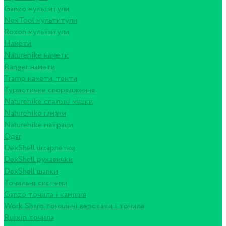
Ganzo мультитули
NexTool мультитули
Roxon мультитули
Намети
Naturehike намети
Ranger намети
Tramp намети, тенти
Туристичне спорядження
Naturehike спальні мішки
Naturehike гамаки
Naturehike матраци
Одяг
DexShell шкарпетки
DexShell рукавички
DexShell шапки
Точильні системи
Ganzo точила і каміння
Work Sharp точильні верстати і точила
Ruixin точила