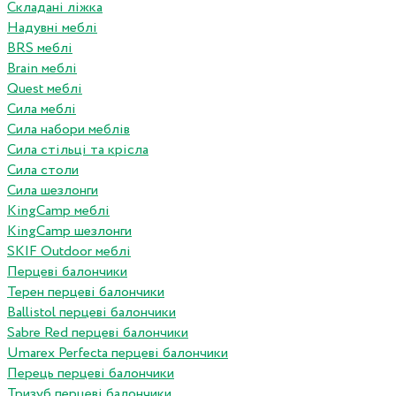
Складані ліжка
Надувні меблі
BRS меблі
Brain меблі
Quest меблі
Сила меблі
Сила набори меблів
Сила стільці та крісла
Сила столи
Сила шезлонги
KingCamp меблі
KingCamp шезлонги
SKIF Outdoor меблі
Перцеві балончики
Терен перцеві балончики
Ballistol перцеві балончики
Sabre Red перцеві балончики
Umarex Perfecta перцеві балончики
Перець перцеві балончики
Тризуб перцеві балончики