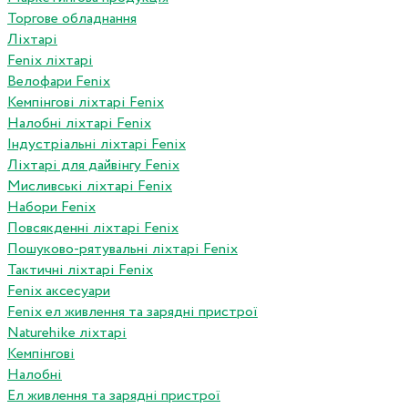
Торгове обладнання
Ліхтарі
Fenix ліхтарі
Велофари Fenix
Кемпінгові ліхтарі Fenix
Налобні ліхтарі Fenix
Індустріальні ліхтарі Fenix
Ліхтарі для дайвінгу Fenix
Мисливські ліхтарі Fenix
Набори Fenix
Повсякденні ліхтарі Fenix
Пошуково-рятувальні ліхтарі Fenix
Тактичні ліхтарі Fenix
Fenix аксесуари
Fenix ел живлення та зарядні пристрої
Naturehike ліхтарі
Кемпінгові
Налобні
Ел живлення та зарядні пристрої