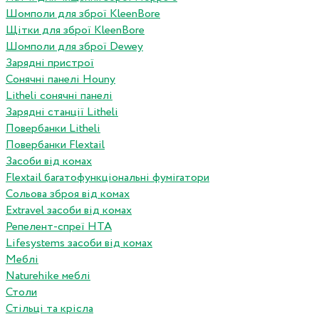
Шомполи для зброї KleenBore
Щітки для зброї KleenBore
Шомполи для зброї Dewey
Зарядні пристрої
Сонячні панелі Houny
Litheli сонячні панелі
Зарядні станції Litheli
Повербанки Litheli
Повербанки Flextail
Засоби від комах
Flextail багатофункціональні фумігатори
Сольова зброя від комах
Extravel засоби від комах
Репелент-спреї HTA
Lifesystems засоби від комах
Меблі
Naturehike меблі
Столи
Стільці та крісла