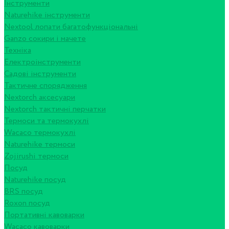
Інструменти
Naturehike інструменти
Nextool лопати багатофункціональні
Ganzo сокири і мачете
Техніка
Електроінструменти
Садові інструменти
Тактичне спорядження
Nextorch аксесуари
Nextorch тактичні перчатки
Термоси та термокухлі
Wacaco термокухлі
Naturehike термоси
Zojirushi термоси
Посуд
Naturehike посуд
BRS посуд
Roxon посуд
Портативні кавоварки
Wacaco кавоварки