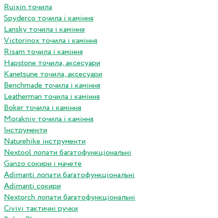
Ruixin точила
Spyderco точила і каміння
Lansky точила і каміння
Victorinox точила і каміння
Risam точила і каміння
Hapstone точила, аксесуари
Kanetsune точила, аксесуари
Benchmade точила і каміння
Leatherman точила і каміння
Boker точила і каміння
Morakniv точила і каміння
Інструменти
Naturehike інструменти
Nextool лопати багатофункціональні
Ganzo сокири і мачете
Adimanti лопати багатофункціональні
Adimanti сокири
Nextorch лопати багатофункціональні
Сivivi тактичні ручки