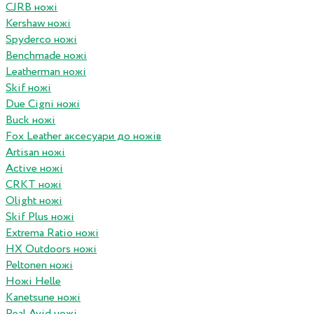
CJRB ножі
Kershaw ножі
Spyderco ножі
Benchmade ножі
Leatherman ножі
Skif ножі
Due Cigni ножі
Buck ножі
Fox Leather аксесуари до ножів
Artisan ножі
Active ножі
CRKT ножі
Olight ножі
Skif Plus ножі
Extrema Ratio ножі
HX Outdoors ножі
Peltonen ножі
Ножі Helle
Kanetsune ножі
Real Avid ножі