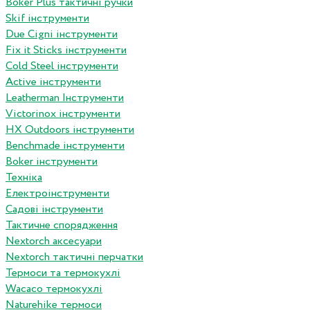
Boker Plus тактичні ручки
Skif інструменти
Due Cigni інструменти
Fix it Sticks інструменти
Сold Steel інструменти
Active інструменти
Leatherman Інструменти
Victorinox інструменти
HX Outdoors інструменти
Benchmade інструменти
Boker інструменти
Техніка
Електроінструменти
Садові інструменти
Тактичне спорядження
Nextorch аксесуари
Nextorch тактичні перчатки
Термоси та термокухлі
Wacaco термокухлі
Naturehike термоси