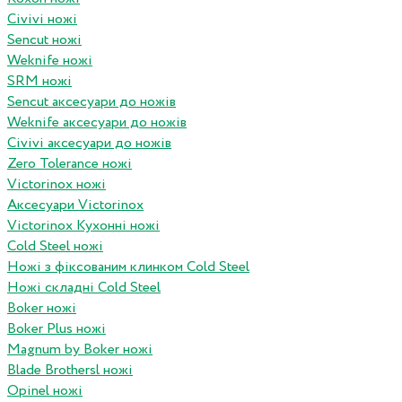
Civivi ножі
Sencut ножі
Weknife ножі
SRM ножі
Sencut аксесуари до ножів
Weknife аксесуари до ножів
Civivi аксесуари до ножів
Zero Tolerance ножі
Victorinox ножі
Аксесуари Victorinox
Victorinox Кухонні ножі
Cold Steel ножі
Ножі з фіксованим клинком Cold Steel
Ножі складні Cold Steel
Boker ножі
Boker Plus ножі
Magnum by Boker ножі
Blade Brothersl ножі
Opinel ножі