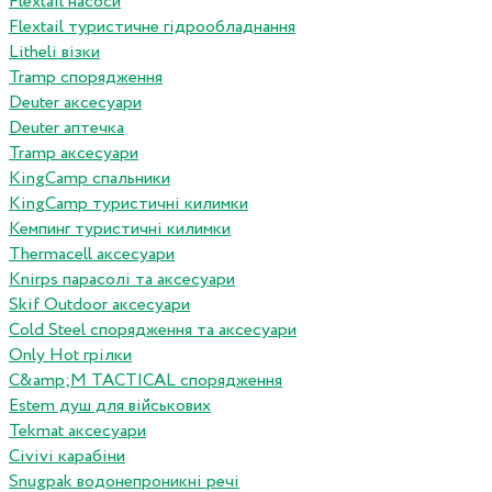
Flextail насоси
Flextail туристичне гідрообладнання
Litheli візки
Tramp спорядження
Deuter аксесуари
Deuter аптечка
Tramp аксесуари
KingCamp спальники
KingCamp туристичні килимки
Кемпинг туристичні килимки
Thermacell аксесуари
Knirps парасолі та аксесуари
Skif Outdoor аксесуари
Cold Steel спорядження та аксесуари
Only Hot грілки
C&amp;M TACTICAL спорядження
Estem душ для військових
Tekmat аксесуари
Сivivi карабіни
Snugpak водонепроникні речі