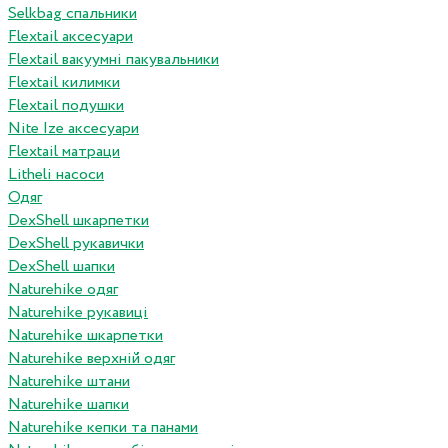
Selkbag спальники
Flextail аксесуари
Flextail вакуумні пакувальники
Flextail килимки
Flextail подушки
Nite Ize аксесуари
Flextail матраци
Litheli насоси
Одяг
DexShell шкарпетки
DexShell рукавички
DexShell шапки
Naturehike одяг
Naturehike рукавиці
Naturehike шкарпетки
Naturehike верхній одяг
Naturehike штани
Naturehike шапки
Naturehike кепки та панами