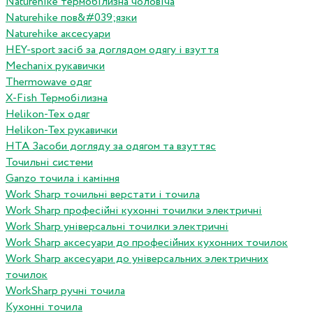
Naturehike термобілизна чоловіча
Naturehike пов&#039;язки
Naturehike аксесуари
HEY-sport засіб за доглядом одягу і взуття
Mechanix рукавички
Thermowave одяг
X-Fish Термобілизна
Helikon-Tex одяг
Helikon-Tex рукавички
HTA Засоби догляду за одягом та взуттяс
Точильні системи
Ganzo точила і каміння
Work Sharp точильні верстати і точила
Work Sharp професiйнi кухоннi точилки электричнi
Work Sharp унiверсальнi точилки электричнi
Work Sharp аксесуари до професiйних кухонних точилок
Work Sharp аксесуари до унiверсальних электричних
точилок
WorkSharp ручні точила
Кухонні точила