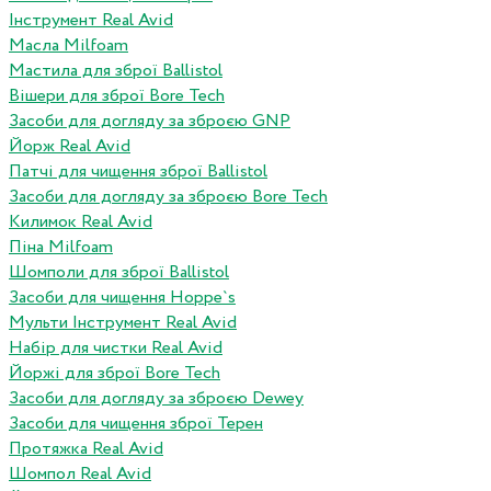
Інструмент Real Avid
Масла Milfoam
Мастила для зброї Ballistol
Вішери для зброї Bore Tech
Засоби для догляду за зброєю GNP
Йорж Real Avid
Патчі для чищення зброї Ballistol
Засоби для догляду за зброєю Bore Tech
Килимок Real Avid
Піна Milfoam
Шомполи для зброї Ballistol
Засоби для чищення Hoppe`s
Мульти Інструмент Real Avid
Набір для чистки Real Avid
Йоржі для зброї Bore Tech
Засоби для догляду за зброєю Dewey
Засоби для чищення зброї Терен
Протяжка Real Avid
Шомпол Real Avid