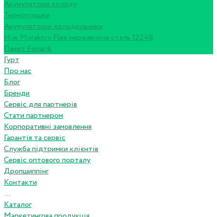
Акумулятори холоду
Термопляшки
Акумуляторні холодильники
Ніж Morakniv Flex нержавіюча сталь 12248
Пакет Fonarik
Гурт
Про нас
Блог
Бренди
Сервіс для партнерів
Стати партнером
Корпоративні замовлення
Гарантія та сервіс
Служба підтримки клієнтів
Сервіс оптового порталу
Дропшиппінг
Контакти
...
Каталог
Маркетингова продукція