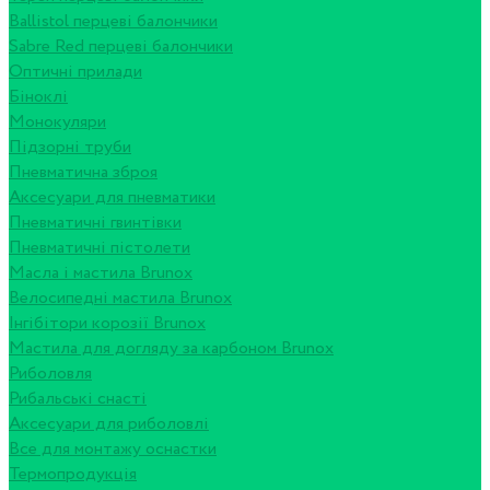
Ballistol перцеві балончики
Sabre Red перцеві балончики
Оптичні прилади
Біноклі
Монокуляри
Підзорні труби
Пневматична зброя
Аксесуари для пневматики
Пневматичні гвинтівки
Пневматичні пістолети
Масла і мастила Brunox
Велосипедні мастила Brunox
Інгібітори корозії Brunox
Мастила для догляду за карбоном Brunox
Риболовля
Рибальські снасті
Аксесуари для риболовлі
Все для монтажу оснастки
Термопродукція