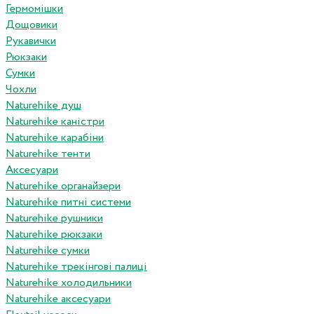
Гермомішки
Дощовики
Рукавички
Рюкзаки
Сумки
Чохли
Naturehike душ
Naturehike каністри
Naturehike карабіни
Naturehike тенти
Аксесуари
Naturehike органайзери
Naturehike питні системи
Naturehike рушники
Naturehike рюкзаки
Naturehike сумки
Naturehike трекінгові палиці
Naturehike холодильники
Naturehike аксесуари