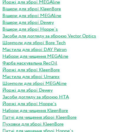
Йоржі для зброї MEGAline
Вішери для зброї KleenBore
Вішери для зброї MEGAline
Вішери для зброї Dewey
Вішери для зброї Hoppe`s
Засоби для догляду за зброєю Vector Optics
Шомполи для зброї Bore Tech
Мастила для зброї DAY Patron
Набори для чищення MEGAline
Фарба маскувальна RecOil
Йоржі для зброї KleenBore
Мастила для зброї Umarex
Шомполи для зброї MEGAline
Йоржі для зброї Dewey
Засоби догляду за зброєю HTA
Йоржі для зброї Hoppe`s
Набори для чищення KleenBore
Патчі для чищення зброї KleenBore
Пуховки для зброї KleenBore
Патчі для чищення зброї Hoppe`s