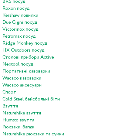
BRS посуд
Roxon посуд
Kershaw ловилки
Due Cigni посуд
Victorinox посуд
Petromax посуд
Ridge Monkey посуд
HX Outdoors посуд
Столові прибори Active
Nextool посуд
Портативні кавоварки
Wacaco кавоварки
Wacaco аксесуари
Спорт
Cold Steel бейсбольні біти
Взуття
Naturehike взуття
Humtto взуття
Рюкзаки, багаж
Naturehike рюкзаки та сумки