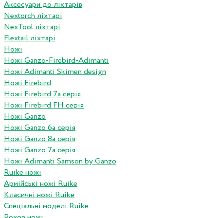
Аксесуари до ліхтарів
Nextorch ліхтарі
NexTool ліхтарі
Flextail ліхтарі
Ножі
Ножі Ganzo-Firebird-Adimanti
Ножі Adimanti Skimen design
Ножі Firebird
Ножі Firebird 7а серія
Ножі Firebird FH серія
Ножі Ganzo
Ножі Ganzo 6а серія
Ножі Ganzo 8а серія
Ножі Ganzo 7а серія
Ножі Adimanti Samson by Ganzo
Ruike ножі
Армійські ножі Ruike
Класичні ножі Ruike
Спеціальні моделі Ruike
Roxon ножi