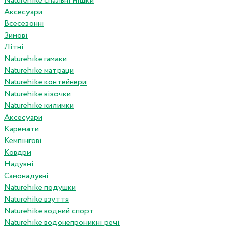
Naturehike спальні мішки
Аксесуари
Всесезонні
Зимові
Літні
Naturehike гамаки
Naturehike матраци
Naturehike контейнери
Naturehike візочки
Naturehike килимки
Аксесуари
Каремати
Кемпінгові
Ковдри
Надувні
Самонадувні
Naturehike подушки
Naturehike взуття
Naturehike водний спорт
Naturehike водонепроникні речі