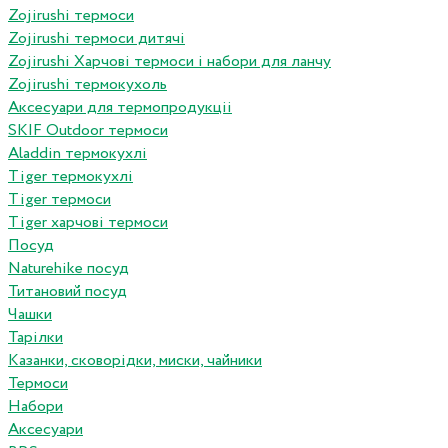
Zojirushi термоси
Zojirushi термоси дитячі
Zojirushi Харчові термоси і набори для ланчу
Zojirushi термокухоль
Аксесуари для термопродукціі
SKIF Outdoor термоси
Aladdin термокухлі
Tiger термокухлі
Tiger термоси
Tiger харчові термоси
Посуд
Naturehike посуд
Титановий посуд
Чашки
Тарілки
Казанки, сковорідки, миски, чайники
Термоси
Набори
Аксесуари