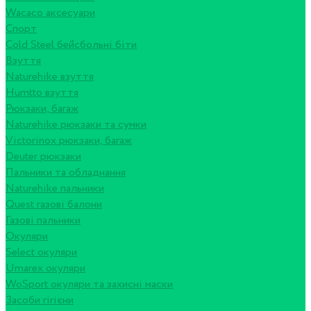
Wacaco аксесуари
Спорт
Cold Steel бейсбольні біти
Взуття
Naturehike взуття
Humtto взуття
Рюкзаки, багаж
Naturehike рюкзаки та сумки
Victorinox рюкзаки, багаж
Deuter рюкзаки
Пальники та обладнання
Naturehike пальники
Quest газові балони
Газові пальники
Окуляри
Select окуляри
Umarex окуляри
WoSport окуляри та захисні маски
Засоби гігієни