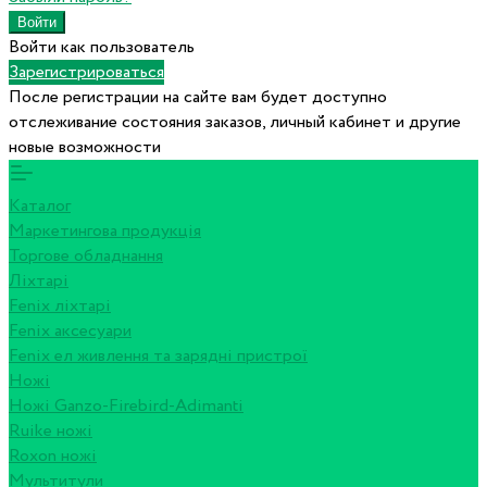
Войти как пользователь
Зарегистрироваться
После регистрации на сайте вам будет доступно
отслеживание состояния заказов, личный кабинет и другие
новые возможности
Каталог
Маркетингова продукція
Торгове обладнання
Ліхтарі
Fenix ліхтарі
Fenix аксесуари
Fenix ел живлення та зарядні пристрої
Ножі
Ножі Ganzo-Firebird-Adimanti
Ruike ножі
Roxon ножi
Мультитули