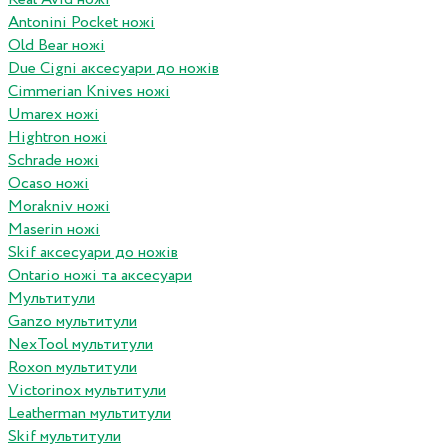
Antonini Pocket ножі
Old Bear ножі
Due Cigni аксесуари до ножів
Cimmerian Knives ножі
Umarex ножі
Hightron ножі
Schrade ножі
Ocaso ножі
Morakniv ножі
Maserin ножі
Skif аксесуари до ножів
Ontario ножі та аксесуари
Мультитули
Ganzo мультитули
NexTool мультитули
Roxon мультитули
Victorinox мультитули
Leatherman мультитули
Skif мультитули