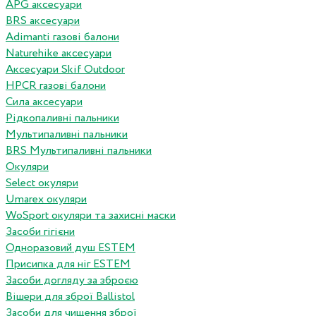
APG аксесуари
BRS аксесуари
Adimanti газові балони
Naturehike аксесуари
Аксесуари Skif Outdoor
HPCR газові балони
Сила аксесуари
Рідкопаливні пальники
Мультипаливні пальники
BRS Мультипаливні пальники
Окуляри
Select окуляри
Umarex окуляри
WoSport окуляри та захисні маски
Засоби гігієни
Одноразовий душ ESTEM
Присипка для ніг ESTEM
Засоби догляду за зброєю
Вішери для зброї Ballistol
Засоби для чищення зброї