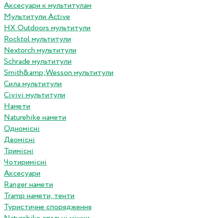
Аксесуари к мультитулам
Мультитули Active
HX Outdoors мультитули
Rocktol мультитули
Nextorch мультитули
Schrade мультитули
Smith&amp;Wesson мультитули
Сила мультитули
Civivi мультитули
Намети
Naturehike намети
Одномісні
Двомісні
Тримісні
Чотиримісні
Аксесуари
Ranger намети
Tramp намети, тенти
Туристичне спорядження