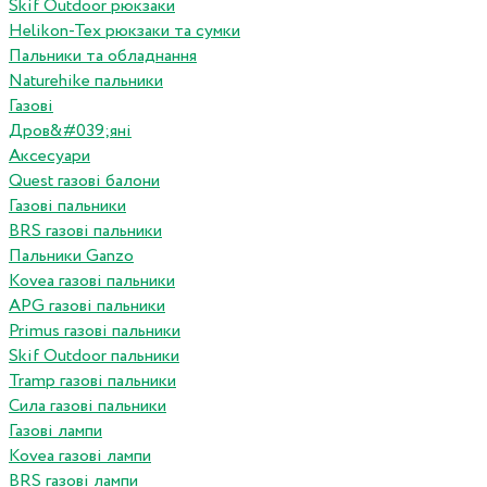
Skif Outdoor рюкзаки
Helikon-Tex рюкзаки та сумки
Пальники та обладнання
Naturehike пальники
Газові
Дров&#039;яні
Аксесуари
Quest газові балони
Газові пальники
BRS газові пальники
Пальники Ganzo
Kovea газові пальники
APG газові пальники
Primus газові пальники
Skif Outdoor пальники
Tramp газові пальники
Сила газові пальники
Газові лампи
Kovea газові лампи
BRS газові лампи