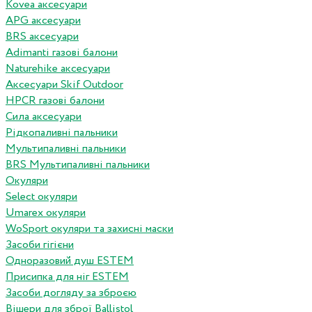
Kovea аксесуари
APG аксесуари
BRS аксесуари
Adimanti газові балони
Naturehike аксесуари
Аксесуари Skif Outdoor
HPCR газові балони
Сила аксесуари
Рідкопаливні пальники
Мультипаливні пальники
BRS Мультипаливні пальники
Окуляри
Select окуляри
Umarex окуляри
WoSport окуляри та захисні маски
Засоби гігієни
Одноразовий душ ESTEM
Присипка для ніг ESTEM
Засоби догляду за зброєю
Вішери для зброї Ballistol