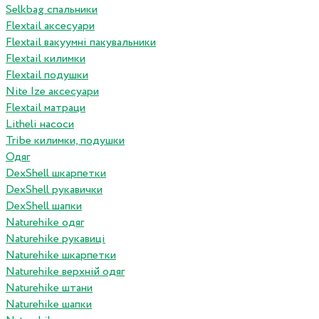
Selkbag спальники
Flextail аксесуари
Flextail вакуумні пакувальники
Flextail килимки
Flextail подушки
Nite Ize аксесуари
Flextail матраци
Litheli насоси
Tribe килимки, подушки
Одяг
DexShell шкарпетки
DexShell рукавички
DexShell шапки
Naturehike одяг
Naturehike рукавиці
Naturehike шкарпетки
Naturehike верхній одяг
Naturehike штани
Naturehike шапки