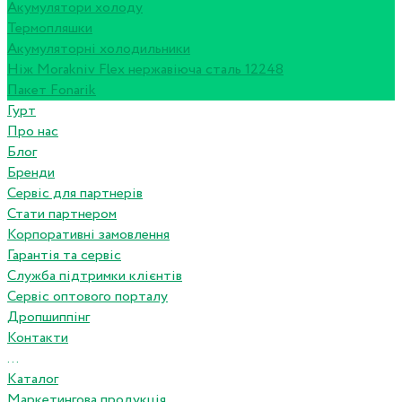
Акумулятори холоду
Термопляшки
Акумуляторні холодильники
Ніж Morakniv Flex нержавіюча сталь 12248
Пакет Fonarik
Гурт
Про нас
Блог
Бренди
Сервіс для партнерів
Стати партнером
Корпоративні замовлення
Гарантія та сервіс
Служба підтримки клієнтів
Сервіс оптового порталу
Дропшиппінг
Контакти
...
Каталог
Маркетингова продукція