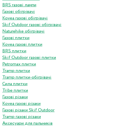
BRS газові лампи
Газові обігрівачі
Kovea газові обігрівачі
Skif Outdoor газові обігрівачі
Naturehike обігрівачі
Газові плитки
Kovea газові плитки
BRS плитки
Skif Outdoor газові плитки
Petromax плитки
Tramp плитки
Tramp плитки-обігрівачі
Сила плитки
Tribe плитки
Газові різаки
Kovea газові різаки
Газові різаки Skif Outdoor
Tramp газові різаки
Аксесуари для пальників