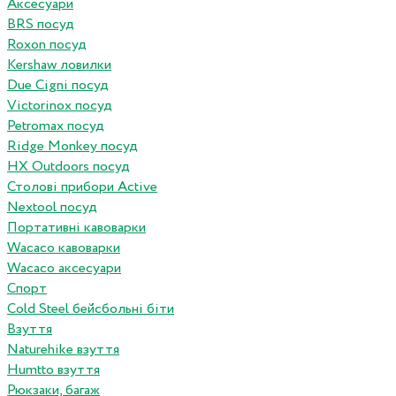
Аксесуари
BRS посуд
Roxon посуд
Kershaw ловилки
Due Cigni посуд
Victorinox посуд
Petromax посуд
Ridge Monkey посуд
HX Outdoors посуд
Столові прибори Active
Nextool посуд
Портативні кавоварки
Wacaco кавоварки
Wacaco аксесуари
Спорт
Cold Steel бейсбольні біти
Взуття
Naturehike взуття
Humtto взуття
Рюкзаки, багаж