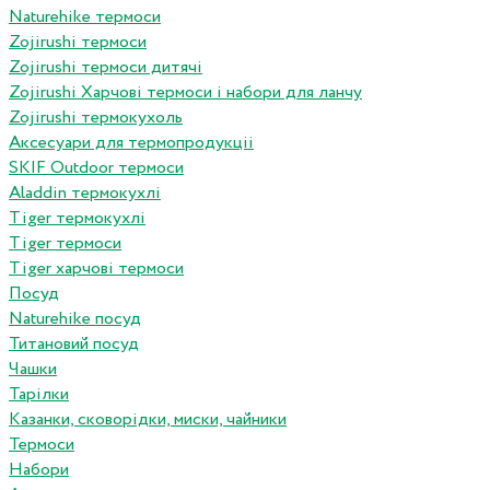
Naturehike термоси
Zojirushi термоси
Zojirushi термоси дитячі
Zojirushi Харчові термоси і набори для ланчу
Zojirushi термокухоль
Аксесуари для термопродукціі
SKIF Outdoor термоси
Aladdin термокухлі
Tiger термокухлі
Tiger термоси
Tiger харчові термоси
Посуд
Naturehike посуд
Титановий посуд
Чашки
Тарілки
Казанки, сковорідки, миски, чайники
Термоси
Набори