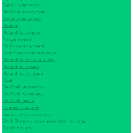
Ganzo мультитули
NexTool мультитули
Roxon мультитули
Намети
Naturehike намети
Ranger намети
Tramp намети, тенти
Туристичне спорядження
Naturehike спальні мішки
Naturehike гамаки
Naturehike матраци
Одяг
DexShell шкарпетки
DexShell рукавички
DexShell шапки
Точильні системи
Ganzo точила і каміння
Work Sharp точильні верстати і точила
Ruixin точила