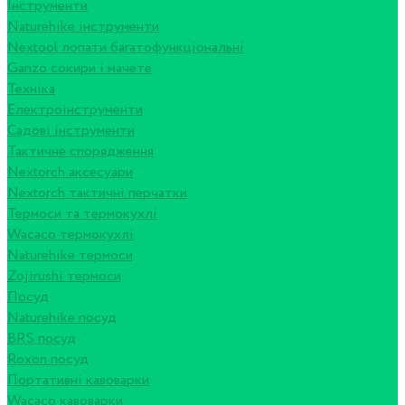
Інструменти
Naturehike інструменти
Nextool лопати багатофункціональні
Ganzo сокири і мачете
Техніка
Електроінструменти
Садові інструменти
Тактичне спорядження
Nextorch аксесуари
Nextorch тактичні перчатки
Термоси та термокухлі
Wacaco термокухлі
Naturehike термоси
Zojirushi термоси
Посуд
Naturehike посуд
BRS посуд
Roxon посуд
Портативні кавоварки
Wacaco кавоварки