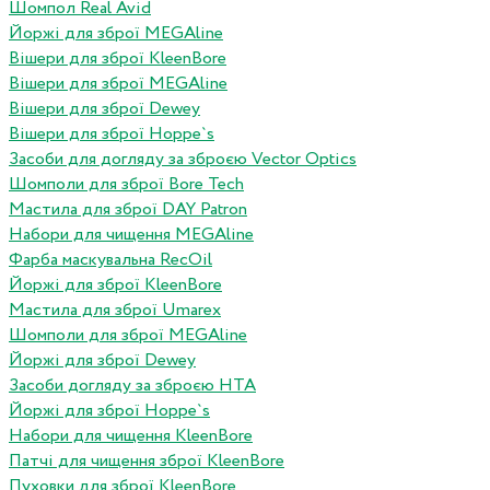
Шомпол Real Avid
Йоржі для зброї MEGAline
Вішери для зброї KleenBore
Вішери для зброї MEGAline
Вішери для зброї Dewey
Вішери для зброї Hoppe`s
Засоби для догляду за зброєю Vector Optics
Шомполи для зброї Bore Tech
Мастила для зброї DAY Patron
Набори для чищення MEGAline
Фарба маскувальна RecOil
Йоржі для зброї KleenBore
Мастила для зброї Umarex
Шомполи для зброї MEGAline
Йоржі для зброї Dewey
Засоби догляду за зброєю HTA
Йоржі для зброї Hoppe`s
Набори для чищення KleenBore
Патчі для чищення зброї KleenBore
Пуховки для зброї KleenBore