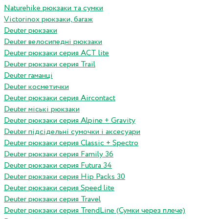
Naturehike рюкзаки та сумки
Victorinox рюкзаки, багаж
Deuter рюкзаки
Deuter велосипедні рюкзаки
Deuter рюкзаки серия ACT lite
Deuter рюкзаки серия Trail
Deuter гаманці
Deuter косметички
Deuter рюкзаки серия Aircontact
Deuter міські рюкзаки
Deuter рюкзаки серия Alpine + Gravity
Deuter підсідельні сумочки і аксесуари
Deuter рюкзаки серия Classic + Spectro
Deuter рюкзаки серия Family 36
Deuter рюкзаки серия Futura 34
Deuter рюкзаки серия Hip Packs 30
Deuter рюкзаки серия Speed lite
Deuter рюкзаки серия Travel
Deuter рюкзаки серия TrendLine (Сумки через плече)