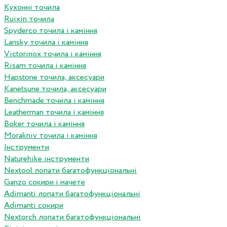
Кухонні точила
Ruixin точила
Spyderco точила і каміння
Lansky точила і каміння
Victorinox точила і каміння
Risam точила і каміння
Hapstone точила, аксесуари
Kanetsune точила, аксесуари
Benchmade точила і каміння
Leatherman точила і каміння
Boker точила і каміння
Morakniv точила і каміння
Інструменти
Naturehike інструменти
Nextool лопати багатофункціональні
Ganzo сокири і мачете
Adimanti лопати багатофункціональні
Adimanti сокири
Nextorch лопати багатофункціональні