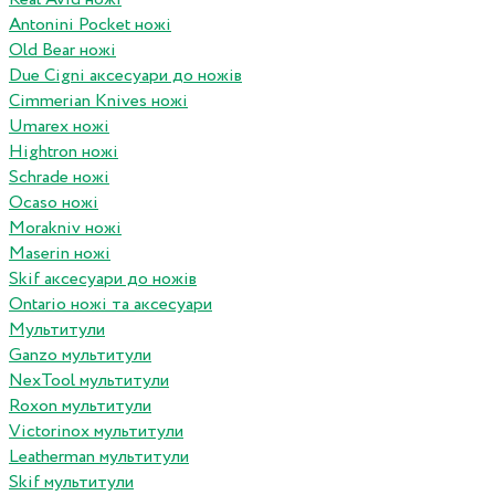
Antonini Pocket ножі
Old Bear ножі
Due Cigni аксесуари до ножів
Cimmerian Knives ножі
Umarex ножі
Hightron ножі
Schrade ножі
Ocaso ножі
Morakniv ножі
Maserin ножі
Skif аксесуари до ножів
Ontario ножі та аксесуари
Мультитули
Ganzo мультитули
NexTool мультитули
Roxon мультитули
Victorinox мультитули
Leatherman мультитули
Skif мультитули