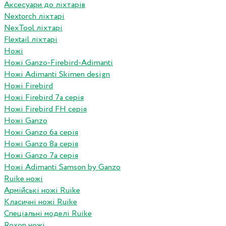
Аксесуари до ліхтарів
Nextorch ліхтарі
NexTool ліхтарі
Flextail ліхтарі
Ножі
Ножі Ganzo-Firebird-Adimanti
Ножі Adimanti Skimen design
Ножі Firebird
Ножі Firebird 7а серія
Ножі Firebird FH серія
Ножі Ganzo
Ножі Ganzo 6а серія
Ножі Ganzo 8а серія
Ножі Ganzo 7а серія
Ножі Adimanti Samson by Ganzo
Ruike ножі
Армійські ножі Ruike
Класичні ножі Ruike
Спеціальні моделі Ruike
Roxon ножi