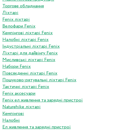
Торгове обладнання
Ліхтарі
Fenix ліхтарі
Велофари Fenix
Кемпінгові ліхтарі Fenix
Налобні ліхтарі Fenix
Індустріальні ліхтарі Fenix
Ліхтарі для дайвінгу Fenix
Мисливські ліхтарі Fenix
Набори Fenix
Повсякденні ліхтарі Fenix
Пошуково-рятувальні ліхтарі Fenix
Тактичні ліхтарі Fenix
Fenix аксесуари
Fenix ел живлення та зарядні пристрої
Naturehike ліхтарі
Кемпінгові
Налобні
Ел живлення та зарядні пристрої