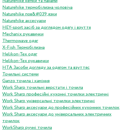
Naturehike кепки та панами
Naturehike термобілизна чоловіча
Naturehike пов&#039;язки
Naturehike аксесуари
HEY-sport засіб за доглядом одягу і взуття
Mechanix рукавички
Thermowave одяг
X-Fish Термобілизна
Helikon-Tex одяг
Helikon-Tex рукавички
HTA Засоби догляду за одягом та взуттяс
Точильні системи
Ganzo точила і каміння
Work Sharp точильні верстати і точила
Work Sharp професiйнi кухоннi точилки электричнi
Work Sharp унiверсальнi точилки электричнi
Work Sharp аксесуари до професiйних кухонних точилок
Work Sharp аксесуари до унiверсальних электричних
точилок
WorkSharp ручні точила