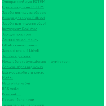
Одноразовий душ ESTEM
Присипка для ніг ESTEM
Засоби догляду за зброєю
Вішери для зброї Ballistol
Засоби для чищення зброї
Інструмент Real Avid
Зарядні пристрої
Сонячні панелі Houny
Litheli сонячні панелі
Зарядні станції Litheli
Засоби від комах
Flextail багатофункціональні фумігатори
Сольова зброя від комах
Extravel засоби від комах
Меблі
Naturehike меблі
BRS меблі
Brain меблі
Перцеві балончики
Терен перцеві балончики