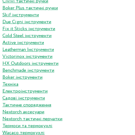
Сivivi тактичні ручки
Boker Plus тактичні ручки
Skif інструменти
Due Cigni інструменти
Fix it Sticks інструменти
Сold Steel інструменти
Active інструменти
Leatherman Інструменти
Victorinox інструменти
HX Outdoors інструменти
Benchmade інструменти
Boker інструменти
Техніка
Електроінструменти
Садові інструменти
Тактичне спорядження
Nextorch аксесуари
Nextorch тактичні перчатки
Термоси та термокухлі
Wacaco термокухлі