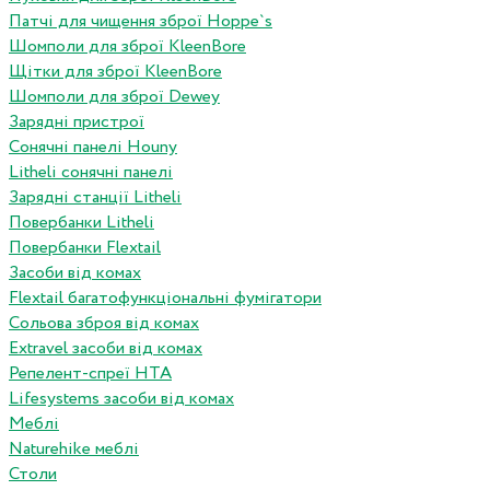
Патчі для чищення зброї Hoppe`s
Шомполи для зброї KleenBore
Щітки для зброї KleenBore
Шомполи для зброї Dewey
Зарядні пристрої
Сонячні панелі Houny
Litheli сонячні панелі
Зарядні станції Litheli
Повербанки Litheli
Повербанки Flextail
Засоби від комах
Flextail багатофункціональні фумігатори
Сольова зброя від комах
Extravel засоби від комах
Репелент-спреї HTA
Lifesystems засоби від комах
Меблі
Naturehike меблі
Столи