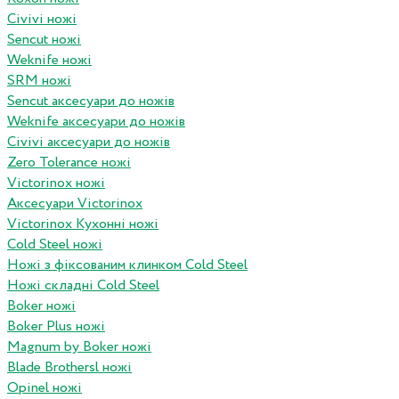
Civivi ножі
Sencut ножі
Weknife ножі
SRM ножі
Sencut аксесуари до ножів
Weknife аксесуари до ножів
Civivi аксесуари до ножів
Zero Tolerance ножі
Victorinox ножі
Аксесуари Victorinox
Victorinox Кухонні ножі
Cold Steel ножі
Ножі з фіксованим клинком Cold Steel
Ножі складні Cold Steel
Boker ножі
Boker Plus ножі
Magnum by Boker ножі
Blade Brothersl ножі
Opinel ножі