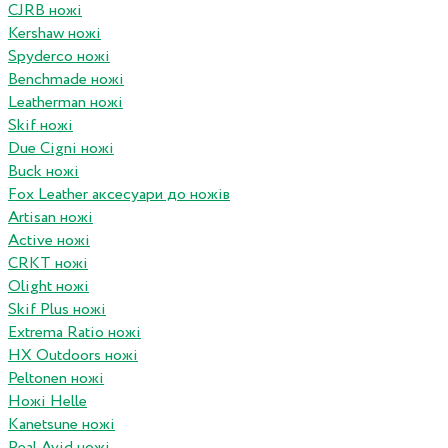
CJRB ножі
Kershaw ножі
Spyderco ножі
Benchmade ножі
Leatherman ножі
Skif ножі
Due Cigni ножі
Buck ножі
Fox Leather аксесуари до ножів
Artisan ножі
Active ножі
CRKT ножі
Olight ножі
Skif Plus ножі
Extrema Ratio ножі
HX Outdoors ножі
Peltonen ножі
Ножі Helle
Kanetsune ножі
Real Avid ножі