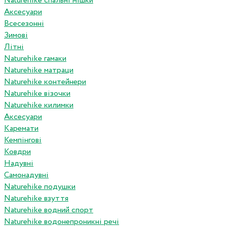
Naturehike спальні мішки
Аксесуари
Всесезонні
Зимові
Літні
Naturehike гамаки
Naturehike матраци
Naturehike контейнери
Naturehike візочки
Naturehike килимки
Аксесуари
Каремати
Кемпінгові
Ковдри
Надувні
Самонадувні
Naturehike подушки
Naturehike взуття
Naturehike водний спорт
Naturehike водонепроникні речі