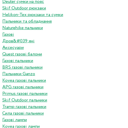
Deuter сумки на пояс
Skif Outdoor рюкзаки
Helikon-Tex рюкзаки та сумки
Пальники та обладнання
Naturehike пальники
Газові
Дров&#039;яні
Аксесуари
Quest газові балони
Газові пальники
BRS газові пальники
Пальники Ganzo
Kovea газові пальники
APG газові пальники
Primus газові пальники
Skif Outdoor пальники
Tramp газові пальники
Сила газові пальники
Газові лампи
Kovea газові лампи