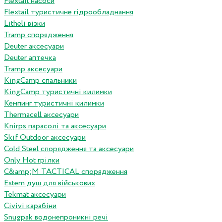
Flextail насоси
Flextail туристичне гідрообладнання
Litheli візки
Tramp спорядження
Deuter аксесуари
Deuter аптечка
Tramp аксесуари
KingCamp спальники
KingCamp туристичні килимки
Кемпинг туристичні килимки
Thermacell аксесуари
Knirps парасолі та аксесуари
Skif Outdoor аксесуари
Cold Steel спорядження та аксесуари
Only Hot грілки
C&amp;M TACTICAL спорядження
Estem душ для військових
Tekmat аксесуари
Сivivi карабіни
Snugpak водонепроникні речі