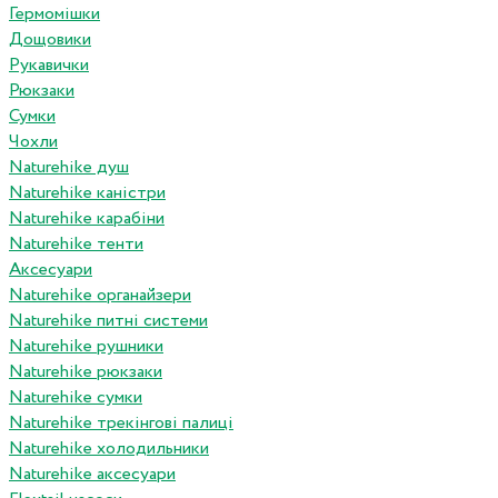
Гермомішки
Дощовики
Рукавички
Рюкзаки
Сумки
Чохли
Naturehike душ
Naturehike каністри
Naturehike карабіни
Naturehike тенти
Аксесуари
Naturehike органайзери
Naturehike питні системи
Naturehike рушники
Naturehike рюкзаки
Naturehike сумки
Naturehike трекінгові палиці
Naturehike холодильники
Naturehike аксесуари