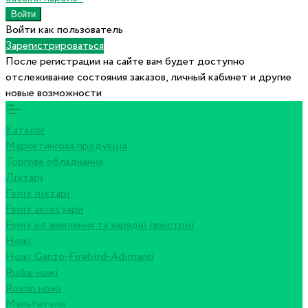
Войти как пользователь
Зарегистрироваться
После регистрации на сайте вам будет доступно
отслеживание состояния заказов, личный кабинет и другие
новые возможности
Каталог
Маркетингова продукція
Торгове обладнання
Ліхтарі
Fenix ліхтарі
Fenix аксесуари
Fenix ел живлення та зарядні пристрої
Ножі
Ножі Ganzo-Firebird-Adimanti
Ruike ножі
Roxon ножi
Мультитули