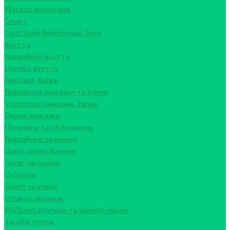
Wacaco аксесуари
Спорт
Cold Steel бейсбольні біти
Взуття
Naturehike взуття
Humtto взуття
Рюкзаки, багаж
Naturehike рюкзаки та сумки
Victorinox рюкзаки, багаж
Deuter рюкзаки
Пальники та обладнання
Naturehike пальники
Quest газові балони
Газові пальники
Окуляри
Select окуляри
Umarex окуляри
WoSport окуляри та захисні маски
Засоби гігієни