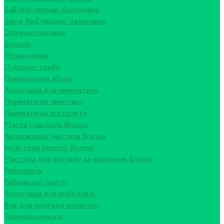
Ballistol перцеві балончики
Sabre Red перцеві балончики
Оптичні прилади
Біноклі
Монокуляри
Підзорні труби
Пневматична зброя
Аксесуари для пневматики
Пневматичні гвинтівки
Пневматичні пістолети
Масла і мастила Brunox
Велосипедні мастила Brunox
Інгібітори корозії Brunox
Мастила для догляду за карбоном Brunox
Риболовля
Рибальські снасті
Аксесуари для риболовлі
Все для монтажу оснастки
Термопродукція