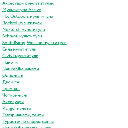
Аксесуари к мультитулам
Мультитули Active
HX Outdoors мультитули
Rocktol мультитули
Nextorch мультитули
Schrade мультитули
Smith&amp;Wesson мультитули
Сила мультитули
Civivi мультитули
Намети
Naturehike намети
Одномісні
Двомісні
Тримісні
Чотиримісні
Аксесуари
Ranger намети
Tramp намети, тенти
Туристичне спорядження