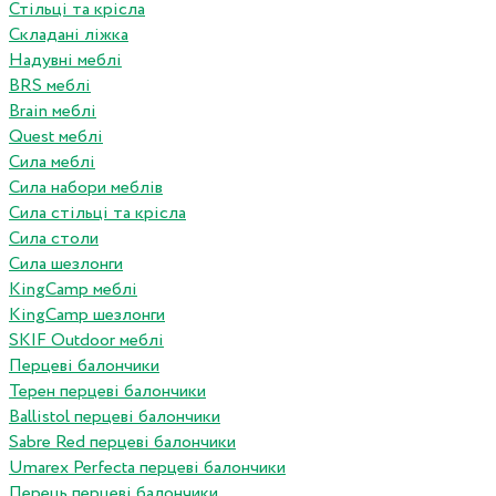
Стільці та крісла
Складані ліжка
Надувні меблі
BRS меблі
Brain меблі
Quest меблі
Сила меблі
Сила набори меблів
Сила стільці та крісла
Сила столи
Сила шезлонги
KingCamp меблі
KingCamp шезлонги
SKIF Outdoor меблі
Перцеві балончики
Терен перцеві балончики
Ballistol перцеві балончики
Sabre Red перцеві балончики
Umarex Perfecta перцеві балончики
Перець перцеві балончики