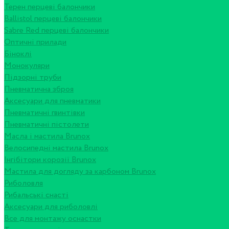
Терен перцеві балончики
Ballistol перцеві балончики
Sabre Red перцеві балончики
Оптичні прилади
Біноклі
Монокуляри
Підзорні труби
Пневматична зброя
Аксесуари для пневматики
Пневматичні гвинтівки
Пневматичні пістолети
Масла і мастила Brunox
Велосипедні мастила Brunox
Інгібітори корозії Brunox
Мастила для догляду за карбоном Brunox
Риболовля
Рибальські снасті
Аксесуари для риболовлі
Все для монтажу оснастки