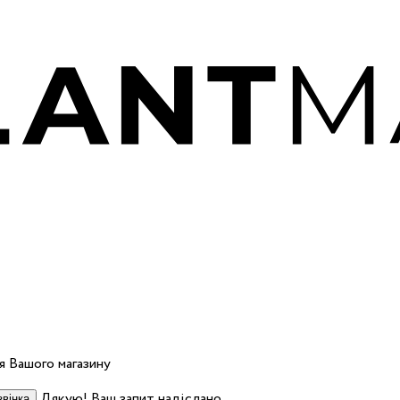
 Вашого магазину
Дякую! Ваш запит надіслано.
вінка