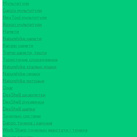
Мультитули
Ganzo мультитули
NexTool мультитули
Roxon мультитули
Намети
Naturehike намети
Ranger намети
Tramp намети, тенти
Туристичне спорядження
Naturehike спальні мішки
Naturehike гамаки
Naturehike матраци
Одяг
DexShell шкарпетки
DexShell рукавички
DexShell шапки
Точильні системи
Ganzo точила і каміння
Work Sharp точильні верстати і точила