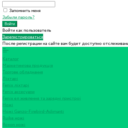
Запомнить меня
Забыли пароль?
Войти как пользователь
Зарегистрироваться
После регистрации на сайте вам будет доступно отслеживани
Каталог
Маркетингова продукція
Торгове обладнання
Ліхтарі
Fenix ліхтарі
Fenix аксесуари
Fenix ел живлення та зарядні пристрої
Ножі
Ножі Ganzo-Firebird-Adimanti
Ruike ножі
Roxon ножi