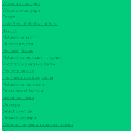
Wacaco кавоварки
Wacaco аксесуари
Спорт
Cold Steel бейсбольні біти
Взуття
Naturehike взуття
Humtto взуття
Рюкзаки, багаж
Naturehike рюкзаки та сумки
Victorinox рюкзаки, багаж
Deuter рюкзаки
Пальники та обладнання
Naturehike пальники
Quest газові балони
Газові пальники
Окуляри
Select окуляри
Umarex окуляри
WoSport окуляри та захисні маски