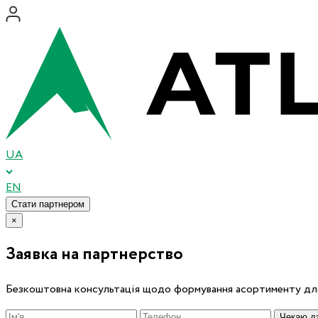
UA
EN
Стати партнером
×
Заявка на партнерство
Безкоштовна консультація щодо формування асортименту для
Чекаю дз