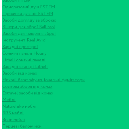
Засоби гігієни
Одноразовий душ ESTEM
Присипка для ніг ESTEM
Засоби догляду за зброєю
Вішери для зброї Ballistol
Засоби для чищення зброї
Інструмент Real Avid
Зарядні пристрої
Сонячні панелі Houny
Litheli сонячні панелі
Зарядні станції Litheli
Засоби від комах
Flextail багатофункціональні фумігатори
Сольова зброя від комах
Extravel засоби від комах
Меблі
Naturehike меблі
BRS меблі
Brain меблі
Перцеві балончики