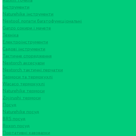
Ruixin точила
Інструменти
Naturehike інструменти
Nextool лопати багатофункціональні
Ganzo сокири і мачете
Техніка
Електроінструменти
Садові інструменти
Тактичне спорядження
Nextorch аксесуари
Nextorch тактичні перчатки
Термоси та термокухлі
Wacaco термокухлі
Naturehike термоси
Zojirushi термоси
Посуд
Naturehike посуд
BRS посуд
Roxon посуд
Портативні кавоварки