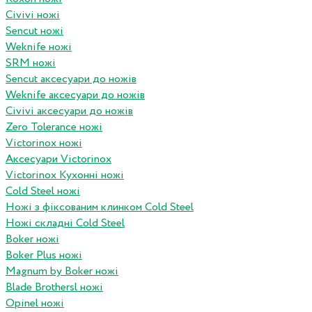
Civivi ножі
Sencut ножі
Weknife ножі
SRM ножі
Sencut аксесуари до ножів
Weknife аксесуари до ножів
Civivi аксесуари до ножів
Zero Tolerance ножі
Victorinox ножі
Аксесуари Victorinox
Victorinox Кухонні ножі
Cold Steel ножі
Ножі з фіксованим клинком Cold Steel
Ножі складні Cold Steel
Boker ножі
Boker Plus ножі
Magnum by Boker ножі
Blade Brothersl ножі
Opinel ножі