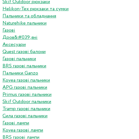
Skif Outdoor рюкзаки
Helikon-Tex рюкзаки та сумки
Пальники та обладнання
Naturehike пальники
Газові
Дров&#039;яні
Аксесуари
Quest газові балони
Газові пальники
BRS газові пальники
Пальники Ganzo
Kovea газові пальники
APG газові пальники
Primus газові пальники
Skif Outdoor пальники
Tramp газові пальники
Сила газові пальники
Газові лампи
Kovea газові лампи
BRS газові лампи