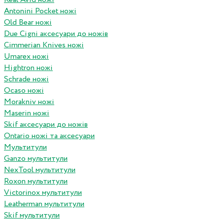
Antonini Pocket ножі
Old Bear ножі
Due Cigni аксесуари до ножів
Cimmerian Knives ножі
Umarex ножі
Hightron ножі
Schrade ножі
Ocaso ножі
Morakniv ножі
Maserin ножі
Skif аксесуари до ножів
Ontario ножі та аксесуари
Мультитули
Ganzo мультитули
NexTool мультитули
Roxon мультитули
Victorinox мультитули
Leatherman мультитули
Skif мультитули