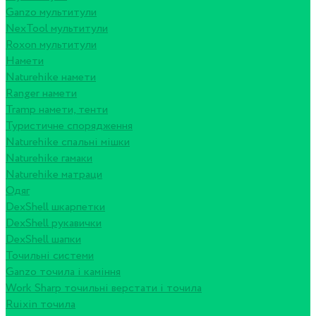
Ganzo мультитули
NexTool мультитули
Roxon мультитули
Намети
Naturehike намети
Ranger намети
Tramp намети, тенти
Туристичне спорядження
Naturehike спальні мішки
Naturehike гамаки
Naturehike матраци
Одяг
DexShell шкарпетки
DexShell рукавички
DexShell шапки
Точильні системи
Ganzo точила і каміння
Work Sharp точильні верстати і точила
Ruixin точила