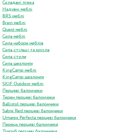
Складані ліжка
Надувні меблі
BRS меблі
Brain меблі
Quest меблі
Сила меблі
Сила набори меблів
Сила стільці та крісла
Сила столи
Сила шезлонги
KingCamp меблі
KingCamp шезлонги
SKIF Outdoor меблі
Перцеві балончики
Терен перцеві балончики
Ballistol перцеві балончики
Sabre Red перцеві балончики
Umarex Perfecta перцеві балончики
Перець перцеві балончики
Тризуб перцеві балончики