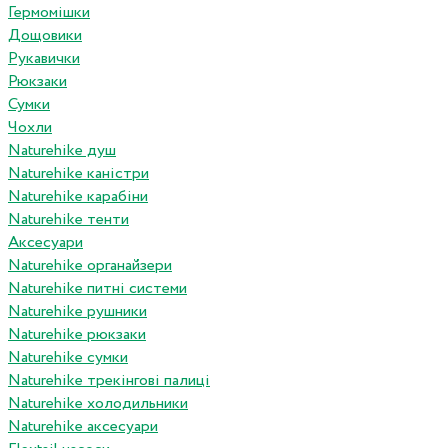
Гермомішки
Дощовики
Рукавички
Рюкзаки
Сумки
Чохли
Naturehike душ
Naturehike каністри
Naturehike карабіни
Naturehike тенти
Аксесуари
Naturehike органайзери
Naturehike питні системи
Naturehike рушники
Naturehike рюкзаки
Naturehike сумки
Naturehike трекінгові палиці
Naturehike холодильники
Naturehike аксесуари