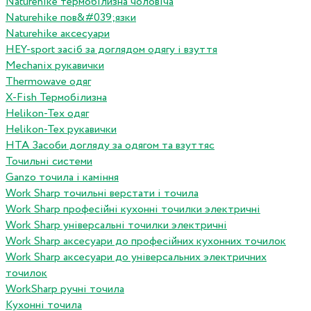
Naturehike термобілизна чоловіча
Naturehike пов&#039;язки
Naturehike аксесуари
HEY-sport засіб за доглядом одягу і взуття
Mechanix рукавички
Thermowave одяг
X-Fish Термобілизна
Helikon-Tex одяг
Helikon-Tex рукавички
HTA Засоби догляду за одягом та взуттяс
Точильні системи
Ganzo точила і каміння
Work Sharp точильні верстати і точила
Work Sharp професiйнi кухоннi точилки электричнi
Work Sharp унiверсальнi точилки электричнi
Work Sharp аксесуари до професiйних кухонних точилок
Work Sharp аксесуари до унiверсальних электричних
точилок
WorkSharp ручні точила
Кухонні точила