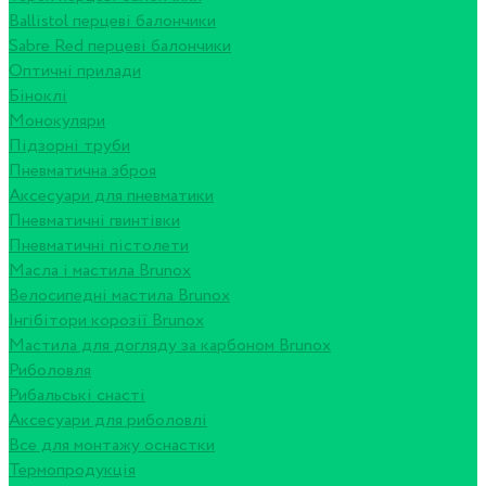
Ballistol перцеві балончики
Sabre Red перцеві балончики
Оптичні прилади
Біноклі
Монокуляри
Підзорні труби
Пневматична зброя
Аксесуари для пневматики
Пневматичні гвинтівки
Пневматичні пістолети
Масла і мастила Brunox
Велосипедні мастила Brunox
Інгібітори корозії Brunox
Мастила для догляду за карбоном Brunox
Риболовля
Рибальські снасті
Аксесуари для риболовлі
Все для монтажу оснастки
Термопродукція