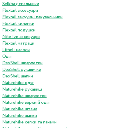
Selkbag спальники
Flextail аксесуари
Flextail вакуумні пакувальники
Flextail килимки
Flextail подушки
Nite Ize аксесуари
Flextail матраци
Litheli насоси
Одяг
DexShell шкарпетки
DexShell рукавички
DexShell шапки
Naturehike одяг
Naturehike рукавиці
Naturehike шкарпетки
Naturehike верхній одяг
Naturehike штани
Naturehike шапки
Naturehike кепки та панами