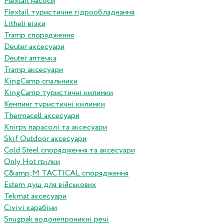
Flextail насоси
Flextail туристичне гідрообладнання
Litheli візки
Tramp спорядження
Deuter аксесуари
Deuter аптечка
Tramp аксесуари
KingCamp спальники
KingCamp туристичні килимки
Кемпинг туристичні килимки
Thermacell аксесуари
Knirps парасолі та аксесуари
Skif Outdoor аксесуари
Cold Steel спорядження та аксесуари
Only Hot грілки
C&amp;M TACTICAL спорядження
Estem душ для військових
Tekmat аксесуари
Сivivi карабіни
Snugpak водонепроникні речі