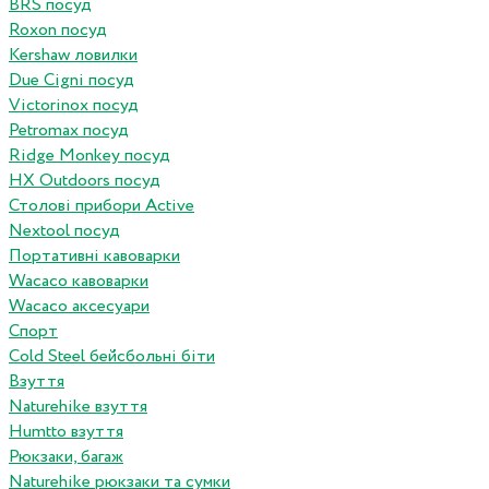
BRS посуд
Roxon посуд
Kershaw ловилки
Due Cigni посуд
Victorinox посуд
Petromax посуд
Ridge Monkey посуд
HX Outdoors посуд
Столові прибори Active
Nextool посуд
Портативні кавоварки
Wacaco кавоварки
Wacaco аксесуари
Спорт
Cold Steel бейсбольні біти
Взуття
Naturehike взуття
Humtto взуття
Рюкзаки, багаж
Naturehike рюкзаки та сумки