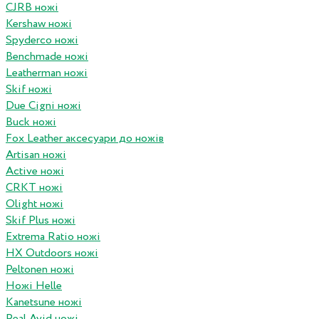
CJRB ножі
Kershaw ножі
Spyderco ножі
Benchmade ножі
Leatherman ножі
Skif ножі
Due Cigni ножі
Buck ножі
Fox Leather аксесуари до ножів
Artisan ножі
Active ножі
CRKT ножі
Olight ножі
Skif Plus ножі
Extrema Ratio ножі
HX Outdoors ножі
Peltonen ножі
Ножі Helle
Kanetsune ножі
Real Avid ножі