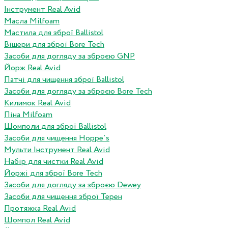
Інструмент Real Avid
Масла Milfoam
Мастила для зброї Ballistol
Вішери для зброї Bore Tech
Засоби для догляду за зброєю GNP
Йорж Real Avid
Патчі для чищення зброї Ballistol
Засоби для догляду за зброєю Bore Tech
Килимок Real Avid
Піна Milfoam
Шомполи для зброї Ballistol
Засоби для чищення Hoppe`s
Мульти Інструмент Real Avid
Набір для чистки Real Avid
Йоржі для зброї Bore Tech
Засоби для догляду за зброєю Dewey
Засоби для чищення зброї Терен
Протяжка Real Avid
Шомпол Real Avid