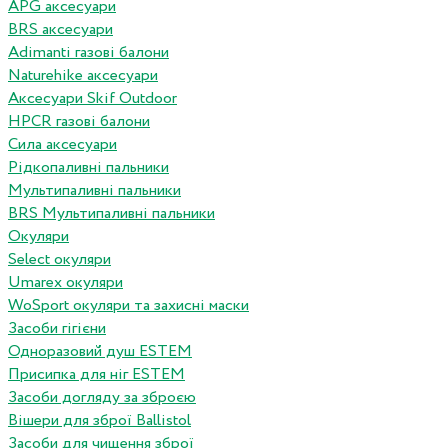
APG аксесуари
BRS аксесуари
Adimanti газові балони
Naturehike аксесуари
Аксесуари Skif Outdoor
HPCR газові балони
Сила аксесуари
Рідкопаливні пальники
Мультипаливні пальники
BRS Мультипаливні пальники
Окуляри
Select окуляри
Umarex окуляри
WoSport окуляри та захисні маски
Засоби гігієни
Одноразовий душ ESTEM
Присипка для ніг ESTEM
Засоби догляду за зброєю
Вішери для зброї Ballistol
Засоби для чищення зброї