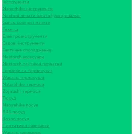
Інструменти
Naturehike інструменти
Nextool лопати багатофункціональні
Ganzo сокири і мачете
Техніка
Електроінструменти
Садові інструменти
Тактичне спорядження
Nextorch аксесуари
Nextorch тактичні перчатки
Термоси та термокухлі
Wacaco термокухлі
Naturehike термоси
Zojirushi термоси
Посуд
Naturehike посуд
BRS посуд
Roxon посуд
Портативні кавоварки
Wacaco кавоварки