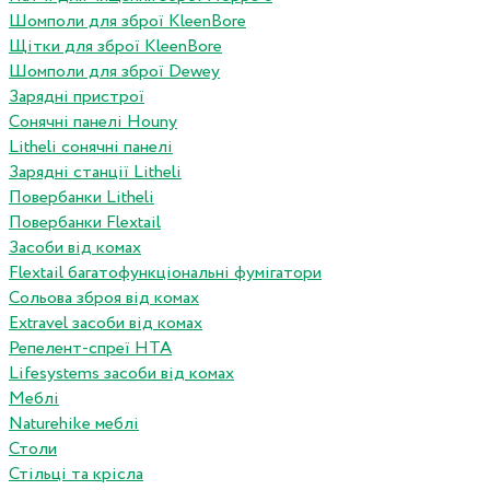
Шомполи для зброї KleenBore
Щітки для зброї KleenBore
Шомполи для зброї Dewey
Зарядні пристрої
Сонячні панелі Houny
Litheli сонячні панелі
Зарядні станції Litheli
Повербанки Litheli
Повербанки Flextail
Засоби від комах
Flextail багатофункціональні фумігатори
Сольова зброя від комах
Extravel засоби від комах
Репелент-спреї HTA
Lifesystems засоби від комах
Меблі
Naturehike меблі
Столи
Стільці та крісла