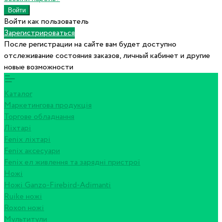
Войти как пользователь
Зарегистрироваться
После регистрации на сайте вам будет доступно
отслеживание состояния заказов, личный кабинет и другие
новые возможности
Каталог
Маркетингова продукція
Торгове обладнання
Ліхтарі
Fenix ліхтарі
Fenix аксесуари
Fenix ел живлення та зарядні пристрої
Ножі
Ножі Ganzo-Firebird-Adimanti
Ruike ножі
Roxon ножi
Мультитули