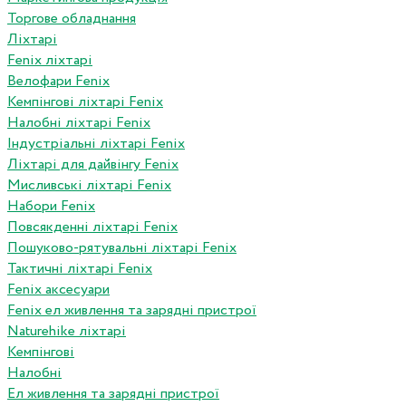
Торгове обладнання
Ліхтарі
Fenix ліхтарі
Велофари Fenix
Кемпінгові ліхтарі Fenix
Налобні ліхтарі Fenix
Індустріальні ліхтарі Fenix
Ліхтарі для дайвінгу Fenix
Мисливські ліхтарі Fenix
Набори Fenix
Повсякденні ліхтарі Fenix
Пошуково-рятувальні ліхтарі Fenix
Тактичні ліхтарі Fenix
Fenix аксесуари
Fenix ел живлення та зарядні пристрої
Naturehike ліхтарі
Кемпінгові
Налобні
Ел живлення та зарядні пристрої