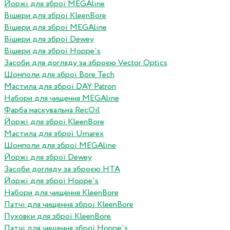
Йоржі для зброї MEGAline
Вішери для зброї KleenBore
Вішери для зброї MEGAline
Вішери для зброї Dewey
Вішери для зброї Hoppe`s
Засоби для догляду за зброєю Vector Optics
Шомполи для зброї Bore Tech
Мастила для зброї DAY Patron
Набори для чищення MEGAline
Фарба маскувальна RecOil
Йоржі для зброї KleenBore
Мастила для зброї Umarex
Шомполи для зброї MEGAline
Йоржі для зброї Dewey
Засоби догляду за зброєю HTA
Йоржі для зброї Hoppe`s
Набори для чищення KleenBore
Патчі для чищення зброї KleenBore
Пуховки для зброї KleenBore
Патчі для чищення зброї Hoppe`s