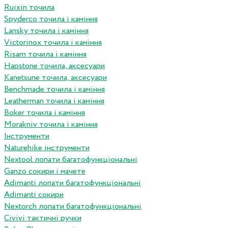
Ruixin точила
Spyderco точила і каміння
Lansky точила і каміння
Victorinox точила і каміння
Risam точила і каміння
Hapstone точила, аксесуари
Kanetsune точила, аксесуари
Benchmade точила і каміння
Leatherman точила і каміння
Boker точила і каміння
Morakniv точила і каміння
Інструменти
Naturehike інструменти
Nextool лопати багатофункціональні
Ganzo сокири і мачете
Adimanti лопати багатофункціональні
Adimanti сокири
Nextorch лопати багатофункціональні
Сivivi тактичні ручки