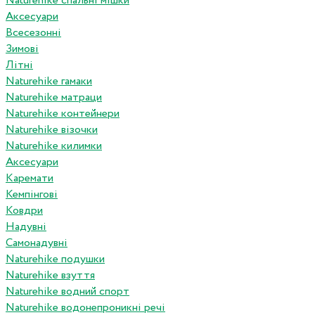
Naturehike спальні мішки
Аксесуари
Всесезонні
Зимові
Літні
Naturehike гамаки
Naturehike матраци
Naturehike контейнери
Naturehike візочки
Naturehike килимки
Аксесуари
Каремати
Кемпінгові
Ковдри
Надувні
Самонадувні
Naturehike подушки
Naturehike взуття
Naturehike водний спорт
Naturehike водонепроникні речі