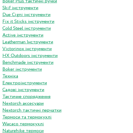
Boker Plus тактичні ручки
Skif інструменти
Due Cigni інструменти
Fix it Sticks інструменти
Сold Steel інструменти
Active інструменти
Leatherman Інструменти
Victorinox інструменти
HX Outdoors інструменти
Benchmade інструменти
Boker інструменти
Техніка
Електроінструменти
Садові інструменти
Тактичне спорядження
Nextorch аксесуари
Nextorch тактичні перчатки
Термоси та термокухлі
Wacaco термокухлі
Naturehike термоси