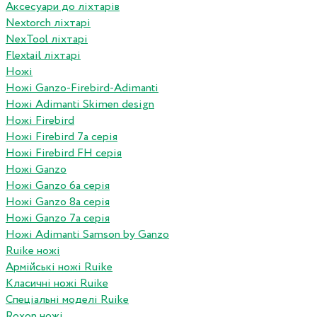
Аксесуари до ліхтарів
Nextorch ліхтарі
NexTool ліхтарі
Flextail ліхтарі
Ножі
Ножі Ganzo-Firebird-Adimanti
Ножі Adimanti Skimen design
Ножі Firebird
Ножі Firebird 7а серія
Ножі Firebird FH серія
Ножі Ganzo
Ножі Ganzo 6а серія
Ножі Ganzo 8а серія
Ножі Ganzo 7а серія
Ножі Adimanti Samson by Ganzo
Ruike ножі
Армійські ножі Ruike
Класичні ножі Ruike
Спеціальні моделі Ruike
Roxon ножi