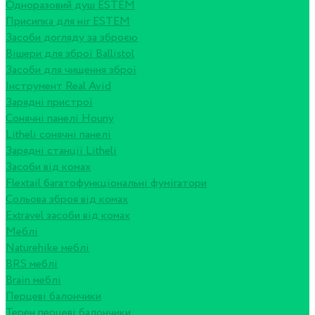
Одноразовий душ ESTEM
Присипка для ніг ESTEM
Засоби догляду за зброєю
Вішери для зброї Ballistol
Засоби для чищення зброї
Інструмент Real Avid
Зарядні пристрої
Сонячні панелі Houny
Litheli сонячні панелі
Зарядні станції Litheli
Засоби від комах
Flextail багатофункціональні фумігатори
Сольова зброя від комах
Extravel засоби від комах
Меблі
Naturehike меблі
BRS меблі
Brain меблі
Перцеві балончики
Терен перцеві балончики