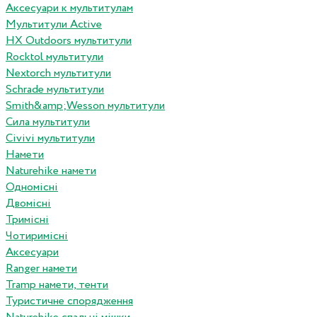
Аксесуари к мультитулам
Мультитули Active
HX Outdoors мультитули
Rocktol мультитули
Nextorch мультитули
Schrade мультитули
Smith&amp;Wesson мультитули
Сила мультитули
Civivi мультитули
Намети
Naturehike намети
Одномісні
Двомісні
Тримісні
Чотиримісні
Аксесуари
Ranger намети
Tramp намети, тенти
Туристичне спорядження