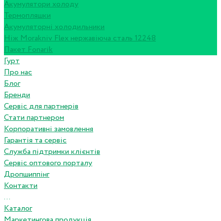
Акумулятори холоду
Термопляшки
Акумуляторні холодильники
Ніж Morakniv Flex нержавіюча сталь 12248
Пакет Fonarik
Гурт
Про нас
Блог
Бренди
Сервіс для партнерів
Стати партнером
Корпоративні замовлення
Гарантія та сервіс
Служба підтримки клієнтів
Сервіс оптового порталу
Дропшиппінг
Контакти
...
Каталог
Маркетингова продукція