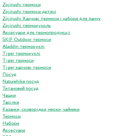
Zojirushi термоси
Zojirushi термоси дитячі
Zojirushi Харчові термоси і набори для ланчу
Zojirushi термокухоль
Аксесуари для термопродукціі
SKIF Outdoor термоси
Aladdin термокухлі
Tiger термокухлі
Tiger термоси
Tiger харчові термоси
Посуд
Naturehike посуд
Титановий посуд
Чашки
Тарілки
Казанки, сковорідки, миски, чайники
Термоси
Набори
Аксесуари