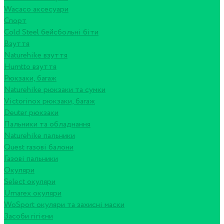
Wacaco аксесуари
Спорт
Cold Steel бейсбольні біти
Взуття
Naturehike взуття
Humtto взуття
Рюкзаки, багаж
Naturehike рюкзаки та сумки
Victorinox рюкзаки, багаж
Deuter рюкзаки
Пальники та обладнання
Naturehike пальники
Quest газові балони
Газові пальники
Окуляри
Select окуляри
Umarex окуляри
WoSport окуляри та захисні маски
Засоби гігієни