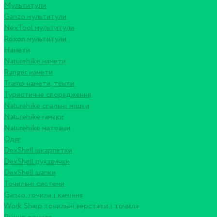
Мультитули
Ganzo мультитули
NexTool мультитули
Roxon мультитули
Намети
Naturehike намети
Ranger намети
Tramp намети, тенти
Туристичне спорядження
Naturehike спальні мішки
Naturehike гамаки
Naturehike матраци
Одяг
DexShell шкарпетки
DexShell рукавички
DexShell шапки
Точильні системи
Ganzo точила і каміння
Work Sharp точильні верстати і точила