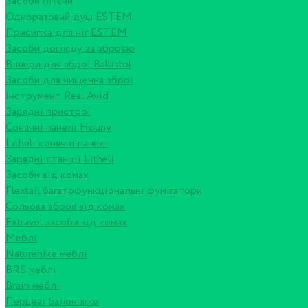
Засоби гігієни
Одноразовий душ ESTEM
Присипка для ніг ESTEM
Засоби догляду за зброєю
Вішери для зброї Ballistol
Засоби для чищення зброї
Інструмент Real Avid
Зарядні пристрої
Сонячні панелі Houny
Litheli сонячні панелі
Зарядні станції Litheli
Засоби від комах
Flextail багатофункціональні фумігатори
Сольова зброя від комах
Extravel засоби від комах
Меблі
Naturehike меблі
BRS меблі
Brain меблі
Перцеві балончики