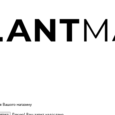
 Вашого магазину
Дякую! Ваш запит надіслано.
вінка