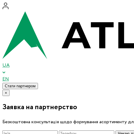
UA
EN
Стати партнером
×
Заявка на партнерство
Безкоштовна консультація щодо формування асортименту для
Чекаю дз