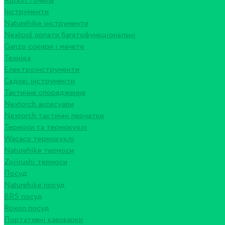
Ruixin точила
Інструменти
Naturehike інструменти
Nextool лопати багатофункціональні
Ganzo сокири і мачете
Техніка
Електроінструменти
Садові інструменти
Тактичне спорядження
Nextorch аксесуари
Nextorch тактичні перчатки
Термоси та термокухлі
Wacaco термокухлі
Naturehike термоси
Zojirushi термоси
Посуд
Naturehike посуд
BRS посуд
Roxon посуд
Портативні кавоварки