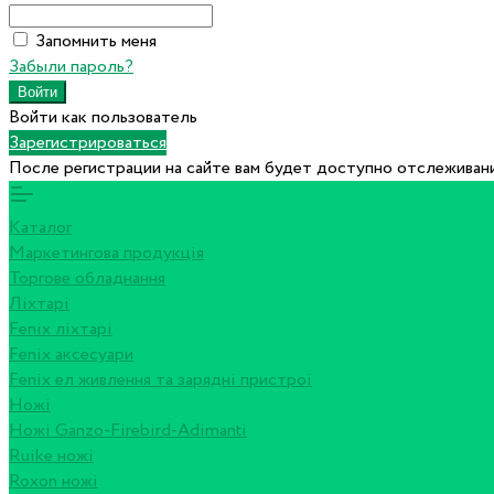
Запомнить меня
Забыли пароль?
Войти как пользователь
Зарегистрироваться
После регистрации на сайте вам будет доступно отслеживани
Каталог
Маркетингова продукція
Торгове обладнання
Ліхтарі
Fenix ліхтарі
Fenix аксесуари
Fenix ел живлення та зарядні пристрої
Ножі
Ножі Ganzo-Firebird-Adimanti
Ruike ножі
Roxon ножi