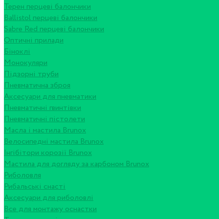
Терен перцеві балончики
Ballistol перцеві балончики
Sabre Red перцеві балончики
Оптичні прилади
Біноклі
Монокуляри
Підзорні труби
Пневматична зброя
Аксесуари для пневматики
Пневматичні гвинтівки
Пневматичні пістолети
Масла і мастила Brunox
Велосипедні мастила Brunox
Інгібітори корозії Brunox
Мастила для догляду за карбоном Brunox
Риболовля
Рибальські снасті
Аксесуари для риболовлі
Все для монтажу оснастки