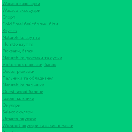
Wacaco кавоварки
Wacaco аксесуари
Спорт
Cold Steel бейсбольні біти
Взуття
Naturehike взуття
Humtto взуття
Рюкзаки, багаж
Naturehike рюкзаки та сумки
Victorinox рюкзаки, багаж
Deuter рюкзаки
Пальники та обладнання
Naturehike пальники
Quest газові балони
Газові пальники
Окуляри
Select окуляри
Umarex окуляри
WoSport окуляри та захисні маски