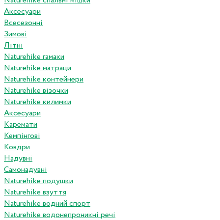
Naturehike спальні мішки
Аксесуари
Всесезонні
Зимові
Літні
Naturehike гамаки
Naturehike матраци
Naturehike контейнери
Naturehike візочки
Naturehike килимки
Аксесуари
Каремати
Кемпінгові
Ковдри
Надувні
Самонадувні
Naturehike подушки
Naturehike взуття
Naturehike водний спорт
Naturehike водонепроникні речі