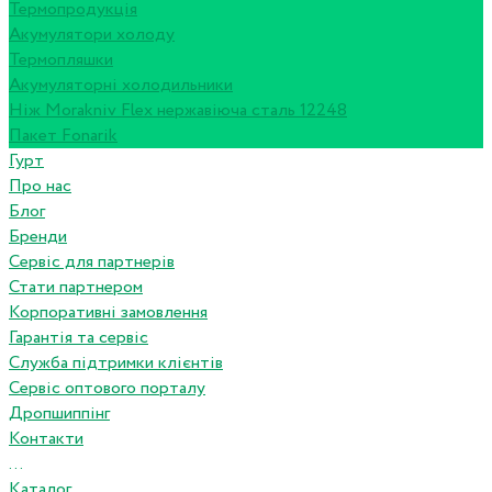
Термопродукція
Акумулятори холоду
Термопляшки
Акумуляторні холодильники
Ніж Morakniv Flex нержавіюча сталь 12248
Пакет Fonarik
Гурт
Про нас
Блог
Бренди
Сервіс для партнерів
Стати партнером
Корпоративні замовлення
Гарантія та сервіс
Служба підтримки клієнтів
Сервіс оптового порталу
Дропшиппінг
Контакти
...
Каталог