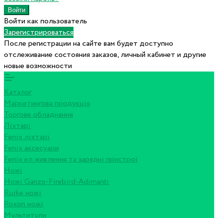
Войти как пользователь
Зарегистрироваться
После регистрации на сайте вам будет доступно
отслеживание состояния заказов, личный кабинет и другие
новые возможности
Каталог
Маркетингова продукція
Торгове обладнання
Ліхтарі
Fenix ліхтарі
Fenix аксесуари
Fenix ел живлення та зарядні пристрої
Ножі
Ножі Ganzo-Firebird-Adimanti
Ruike ножі
Roxon ножi
Мультитули