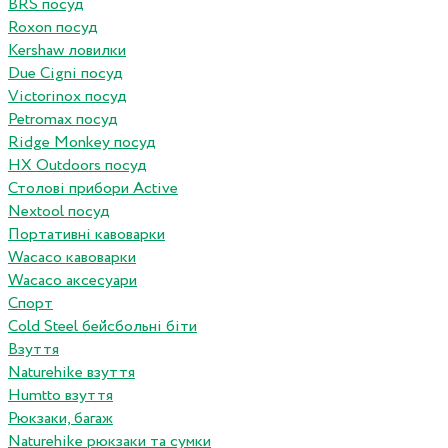
BRS посуд
Roxon посуд
Kershaw ловилки
Due Cigni посуд
Victorinox посуд
Petromax посуд
Ridge Monkey посуд
HX Outdoors посуд
Столові прибори Active
Nextool посуд
Портативні кавоварки
Wacaco кавоварки
Wacaco аксесуари
Спорт
Cold Steel бейсбольні біти
Взуття
Naturehike взуття
Humtto взуття
Рюкзаки, багаж
Naturehike рюкзаки та сумки