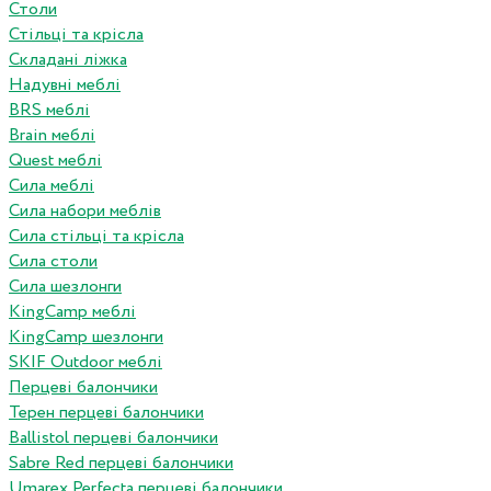
Столи
Стільці та крісла
Складані ліжка
Надувні меблі
BRS меблі
Brain меблі
Quest меблі
Сила меблі
Сила набори меблів
Сила стільці та крісла
Сила столи
Сила шезлонги
KingCamp меблі
KingCamp шезлонги
SKIF Outdoor меблі
Перцеві балончики
Терен перцеві балончики
Ballistol перцеві балончики
Sabre Red перцеві балончики
Umarex Perfecta перцеві балончики