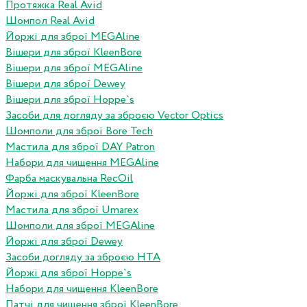
Протяжка Real Avid
Шомпол Real Avid
Йоржі для зброї MEGAline
Вішери для зброї KleenBore
Вішери для зброї MEGAline
Вішери для зброї Dewey
Вішери для зброї Hoppe`s
Засоби для догляду за зброєю Vector Optics
Шомполи для зброї Bore Tech
Мастила для зброї DAY Patron
Набори для чищення MEGAline
Фарба маскувальна RecOil
Йоржі для зброї KleenBore
Мастила для зброї Umarex
Шомполи для зброї MEGAline
Йоржі для зброї Dewey
Засоби догляду за зброєю HTA
Йоржі для зброї Hoppe`s
Набори для чищення KleenBore
Патчі для чищення зброї KleenBore