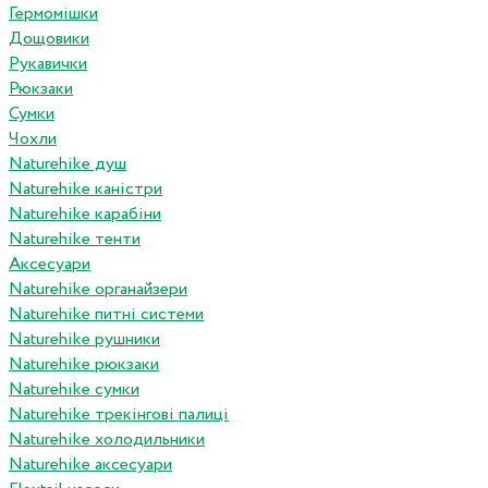
Гермомішки
Дощовики
Рукавички
Рюкзаки
Сумки
Чохли
Naturehike душ
Naturehike каністри
Naturehike карабіни
Naturehike тенти
Аксесуари
Naturehike органайзери
Naturehike питні системи
Naturehike рушники
Naturehike рюкзаки
Naturehike сумки
Naturehike трекінгові палиці
Naturehike холодильники
Naturehike аксесуари