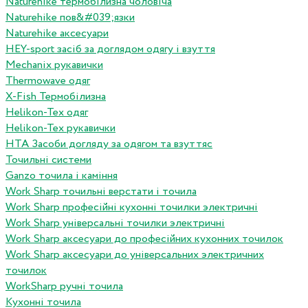
Naturehike термобілизна чоловіча
Naturehike пов&#039;язки
Naturehike аксесуари
HEY-sport засіб за доглядом одягу і взуття
Mechanix рукавички
Thermowave одяг
X-Fish Термобілизна
Helikon-Tex одяг
Helikon-Tex рукавички
HTA Засоби догляду за одягом та взуттяс
Точильні системи
Ganzo точила і каміння
Work Sharp точильні верстати і точила
Work Sharp професiйнi кухоннi точилки электричнi
Work Sharp унiверсальнi точилки электричнi
Work Sharp аксесуари до професiйних кухонних точилок
Work Sharp аксесуари до унiверсальних электричних
точилок
WorkSharp ручні точила
Кухонні точила