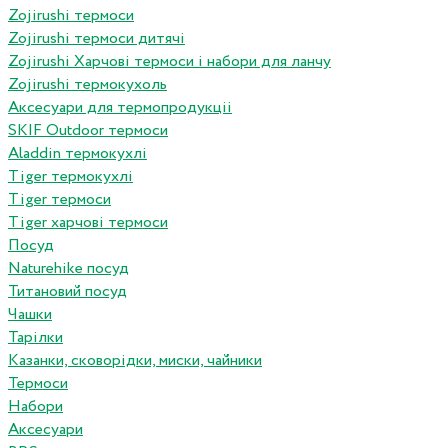
Zojirushi термоси
Zojirushi термоси дитячі
Zojirushi Харчові термоси і набори для ланчу
Zojirushi термокухоль
Аксесуари для термопродукціі
SKIF Outdoor термоси
Aladdin термокухлі
Tiger термокухлі
Tiger термоси
Tiger харчові термоси
Посуд
Naturehike посуд
Титановий посуд
Чашки
Тарілки
Казанки, сковорідки, миски, чайники
Термоси
Набори
Аксесуари