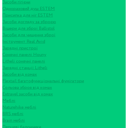
Засоби гігієни
Одноразовий душ ESTEM
Присипка для ніг ESTEM
Засоби догляду за зброєю
Вішери для зброї Ballistol
Засоби для чищення зброї
Інструмент Real Avid
Зарядні пристрої
Сонячні панелі Houny
Litheli сонячні панелі
Зарядні станції Litheli
Засоби від комах
Flextail багатофункціональні фумігатори
Сольова зброя від комах
Extravel засоби від комах
Меблі
Naturehike меблі
BRS меблі
Brain меблі
Перцеві балончики