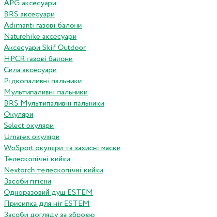
APG аксесуари
BRS аксесуари
Adimanti газові балони
Naturehike аксесуари
Аксесуари Skif Outdoor
HPCR газові балони
Сила аксесуари
Рідкопаливні пальники
Мультипаливні пальники
BRS Мультипаливні пальники
Окуляри
Select окуляри
Umarex окуляри
WoSport окуляри та захисні маски
Телескопічні кийки
Nextorch телескопічні кийки
Засоби гігієни
Одноразовий душ ESTEM
Присипка для ніг ESTEM
Засоби догляду за зброєю