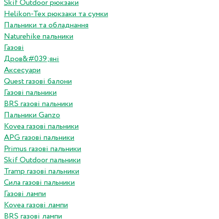
Skif Outdoor рюкзаки
Helikon-Tex рюкзаки та сумки
Пальники та обладнання
Naturehike пальники
Газові
Дров&#039;яні
Аксесуари
Quest газові балони
Газові пальники
BRS газові пальники
Пальники Ganzo
Kovea газові пальники
APG газові пальники
Primus газові пальники
Skif Outdoor пальники
Tramp газові пальники
Сила газові пальники
Газові лампи
Kovea газові лампи
BRS газові лампи