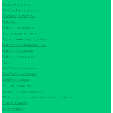
Ganzo мультитули
NexTool мультитули
Roxon мультитули
Намети
Naturehike намети
Tramp намети, тенти
Туристичне спорядження
Naturehike спальні мішки
Naturehike гамаки
Naturehike матраци
Одяг
DexShell шкарпетки
DexShell рукавички
DexShell шапки
Точильні системи
Ganzo точила і каміння
Work Sharp точильні верстати і точила
Ruixin точила
Інструменти