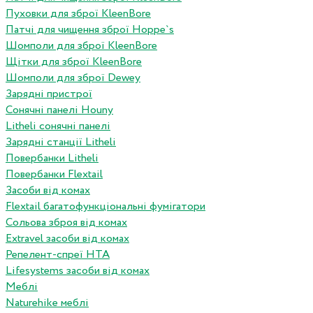
Пуховки для зброї KleenBore
Патчі для чищення зброї Hoppe`s
Шомполи для зброї KleenBore
Щітки для зброї KleenBore
Шомполи для зброї Dewey
Зарядні пристрої
Сонячні панелі Houny
Litheli сонячні панелі
Зарядні станції Litheli
Повербанки Litheli
Повербанки Flextail
Засоби від комах
Flextail багатофункціональні фумігатори
Сольова зброя від комах
Extravel засоби від комах
Репелент-спреї HTA
Lifesystems засоби від комах
Меблі
Naturehike меблі