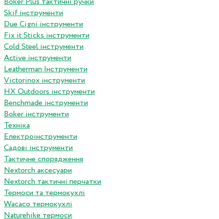
Boker Plus тактичні ручки
Skif інструменти
Due Cigni інструменти
Fix it Sticks інструменти
Сold Steel інструменти
Active інструменти
Leatherman Інструменти
Victorinox інструменти
HX Outdoors інструменти
Benchmade інструменти
Boker інструменти
Техніка
Електроінструменти
Садові інструменти
Тактичне спорядження
Nextorch аксесуари
Nextorch тактичні перчатки
Термоси та термокухлі
Wacaco термокухлі
Naturehike термоси