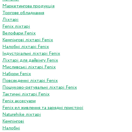
Маркетингова продукція
Торгове обладнання
Ліхтарі
Fenix ліхтарі
Велофари Fenix
Кемпінгові ліхтарі Fenix
Налобні ліхтарі Fenix
Індустріальні ліхтарі Fenix
Ліхтарі для дайвінгу Fenix
Мисливські ліхтарі Fenix
Набори Fenix
Повсякденні ліхтарі Fenix
Пошуково-рятувальні ліхтарі Fenix
Тактичні ліхтарі Fenix
Fenix аксесуари
Fenix ел живлення та зарядні пристрої
Naturehike ліхтарі
Кемпінгові
Налобні