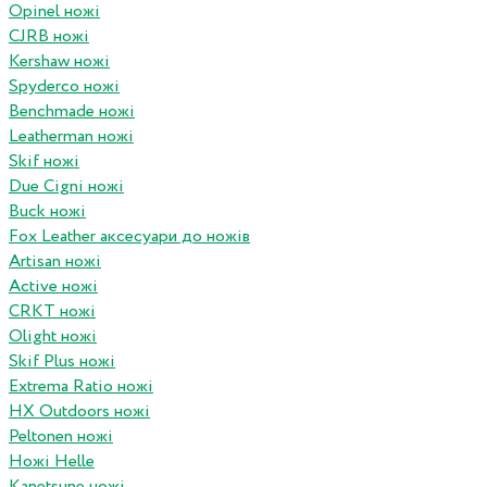
Opinel ножі
CJRB ножі
Kershaw ножі
Spyderco ножі
Benchmade ножі
Leatherman ножі
Skif ножі
Due Cigni ножі
Buck ножі
Fox Leather аксесуари до ножів
Artisan ножі
Active ножі
CRKT ножі
Olight ножі
Skif Plus ножі
Extrema Ratio ножі
HX Outdoors ножі
Peltonen ножі
Ножі Helle
Kanetsune ножі