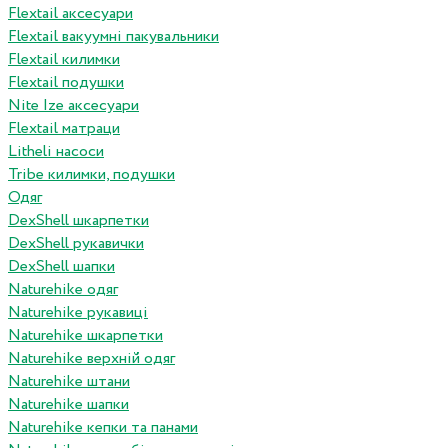
Flextail аксесуари
Flextail вакуумні пакувальники
Flextail килимки
Flextail подушки
Nite Ize аксесуари
Flextail матраци
Litheli насоси
Tribe килимки, подушки
Одяг
DexShell шкарпетки
DexShell рукавички
DexShell шапки
Naturehike одяг
Naturehike рукавиці
Naturehike шкарпетки
Naturehike верхній одяг
Naturehike штани
Naturehike шапки
Naturehike кепки та панами