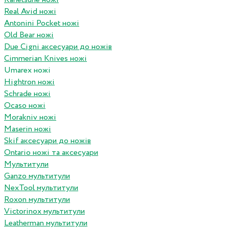
Real Avid ножі
Antonini Pocket ножі
Old Bear ножі
Due Cigni аксесуари до ножів
Cimmerian Knives ножі
Umarex ножі
Hightron ножі
Schrade ножі
Ocaso ножі
Morakniv ножі
Maserin ножі
Skif аксесуари до ножів
Ontario ножі та аксесуари
Мультитули
Ganzo мультитули
NexTool мультитули
Roxon мультитули
Victorinox мультитули
Leatherman мультитули