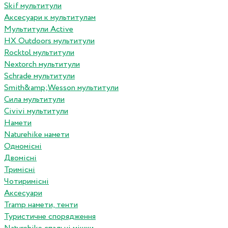
Skif мультитули
Аксесуари к мультитулам
Мультитули Active
HX Outdoors мультитули
Rocktol мультитули
Nextorch мультитули
Schrade мультитули
Smith&amp;Wesson мультитули
Сила мультитули
Civivi мультитули
Намети
Naturehike намети
Одномісні
Двомісні
Тримісні
Чотиримісні
Аксесуари
Tramp намети, тенти
Туристичне спорядження