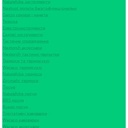
Naturehike інструменти
Nextool лопати багатофункціональні
Ganzo сокири і мачете
Техніка
Електроінструменти
Садові інструменти
Тактичне спорядження
Nextorch аксесуари
Nextorch тактичні перчатки
Термоси та термокухлі
Wacaco термокухлі
Naturehike термоси
Zojirushi термоси
Посуд
Naturehike посуд
BRS посуд
Roxon посуд
Портативні кавоварки
Wacaco кавоварки
Wacaco аксесуари