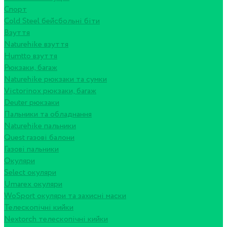
Спорт
Cold Steel бейсбольні біти
Взуття
Naturehike взуття
Humtto взуття
Рюкзаки, багаж
Naturehike рюкзаки та сумки
Victorinox рюкзаки, багаж
Deuter рюкзаки
Пальники та обладнання
Naturehike пальники
Quest газові балони
Газові пальники
Окуляри
Select окуляри
Umarex окуляри
WoSport окуляри та захисні маски
Телескопічні кийки
Nextorch телескопічні кийки