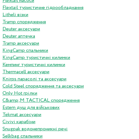
Flextail насоси
Flextail туристичне гідрообладнання
Litheli візки
Tramp спорядження
Deuter аксесуари
Deuter аптечка
Tramp аксесуари
KingCamp спальники
KingCamp туристичні килимки
Кемпинг туристичні килимки
Thermacell аксесуари
Knirps парасолі та аксесуари
Cold Steel спорядження та аксесуари
Only Hot грілки
C&amp;M TACTICAL спорядження
Estem душ для військових
Tekmat аксесуари
Сivivi карабіни
Snugpak водонепроникні речі
Selkbag спальники