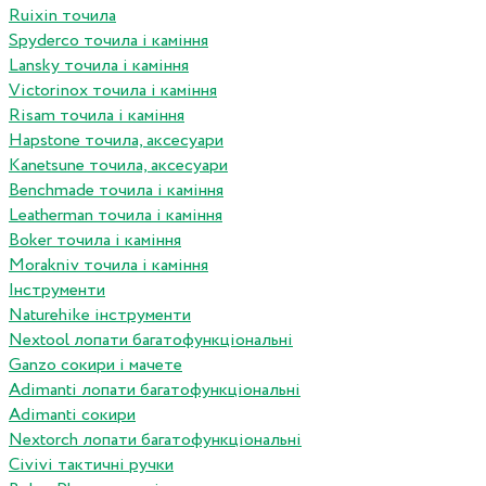
Ruixin точила
Spyderco точила і каміння
Lansky точила і каміння
Victorinox точила і каміння
Risam точила і каміння
Hapstone точила, аксесуари
Kanetsune точила, аксесуари
Benchmade точила і каміння
Leatherman точила і каміння
Boker точила і каміння
Morakniv точила і каміння
Інструменти
Naturehike інструменти
Nextool лопати багатофункціональні
Ganzo сокири і мачете
Adimanti лопати багатофункціональні
Adimanti сокири
Nextorch лопати багатофункціональні
Сivivi тактичні ручки