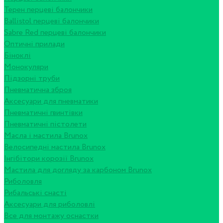
Терен перцеві балончики
Ballistol перцеві балончики
Sabre Red перцеві балончики
Оптичні прилади
Біноклі
Монокуляри
Підзорні труби
Пневматична зброя
Аксесуари для пневматики
Пневматичні гвинтівки
Пневматичні пістолети
Масла і мастила Brunox
Велосипедні мастила Brunox
Інгібітори корозії Brunox
Мастила для догляду за карбоном Brunox
Риболовля
Рибальські снасті
Аксесуари для риболовлі
Все для монтажу оснастки