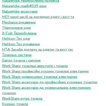
Naturehike термобілизна чоловіча
Naturehike пов&#039;язки
Naturehike аксесуари
HEY-sport засіб за доглядом одягу і взуття
Mechanix рукавички
Thermowave одяг
X-Fish Термобілизна
Helikon-Tex одяг
Helikon-Tex рукавички
HTA Засоби догляду за одягом та взуттяс
Точильні системи
Ganzo точила і каміння
Work Sharp точильні верстати і точила
Work Sharp професiйнi кухоннi точилки электричнi
Work Sharp унiверсальнi точилки электричнi
Work Sharp аксесуари до професiйних кухонних точилок
Work Sharp аксесуари до унiверсальних электричних
точилок
WorkSharp ручні точила
Кухонні точила