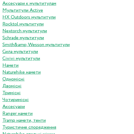
Аксесуари к мультитулам
Мультитули Active
HX Outdoors мультитули
Rocktol мультитули
Nextorch мультитули
Schrade мультитули
Smith&amp;Wesson мультитули
Сила мультитули
Civivi мультитули
Намети
Naturehike намети
Одномісні
Двомісні
Тримісні
Чотиримісні
Аксесуари
Ranger намети
Tramp намети, тенти
Туристичне спорядження