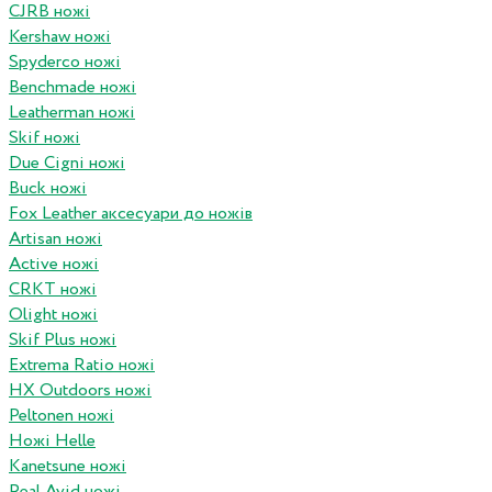
CJRB ножі
Kershaw ножі
Spyderco ножі
Benchmade ножі
Leatherman ножі
Skif ножі
Due Cigni ножі
Buck ножі
Fox Leather аксесуари до ножів
Artisan ножі
Active ножі
CRKT ножі
Olight ножі
Skif Plus ножі
Extrema Ratio ножі
HX Outdoors ножі
Peltonen ножі
Ножі Helle
Kanetsune ножі
Real Avid ножі