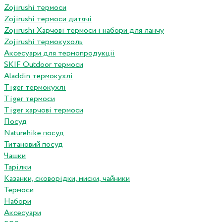
Zojirushi термоси
Zojirushi термоси дитячі
Zojirushi Харчові термоси і набори для ланчу
Zojirushi термокухоль
Аксесуари для термопродукціі
SKIF Outdoor термоси
Aladdin термокухлі
Tiger термокухлі
Tiger термоси
Tiger харчові термоси
Посуд
Naturehike посуд
Титановий посуд
Чашки
Тарілки
Казанки, сковорідки, миски, чайники
Термоси
Набори
Аксесуари