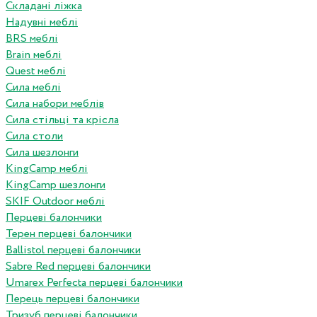
Складані ліжка
Надувні меблі
BRS меблі
Brain меблі
Quest меблі
Сила меблі
Сила набори меблів
Сила стільці та крісла
Сила столи
Сила шезлонги
KingCamp меблі
KingCamp шезлонги
SKIF Outdoor меблі
Перцеві балончики
Терен перцеві балончики
Ballistol перцеві балончики
Sabre Red перцеві балончики
Umarex Perfecta перцеві балончики
Перець перцеві балончики
Тризуб перцеві балончики