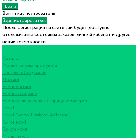
Войти как пользователь
Зарегистрироваться
После регистрации на сайте вам будет доступно
отслеживание состояния заказов, личный кабинет и другие
новые возможности
Каталог
Маркетингова продукція
Торгове обладнання
Ліхтарі
Fenix ліхтарі
Fenix аксесуари
Fenix ел живлення та зарядні пристрої
Ножі
Ножі Ganzo-Firebird-Adimanti
Ruike ножі
Roxon ножi
Мультитули