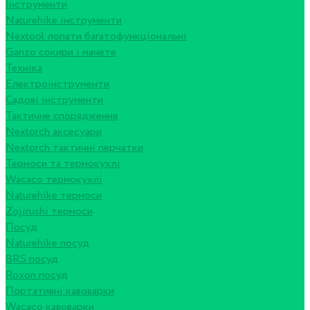
Інструменти
Naturehike інструменти
Nextool лопати багатофункціональні
Ganzo сокири і мачете
Техніка
Електроінструменти
Садові інструменти
Тактичне спорядження
Nextorch аксесуари
Nextorch тактичні перчатки
Термоси та термокухлі
Wacaco термокухлі
Naturehike термоси
Zojirushi термоси
Посуд
Naturehike посуд
BRS посуд
Roxon посуд
Портативні кавоварки
Wacaco кавоварки