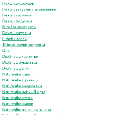
Flextail аксесуари
Flextail вакуумні пакувальники
Flextail килимки
Flextail подушки
Nite Ize аксесуари
Flextail матраци
Litheli насоси
Tribe килимки, подушки
Одяг
DexShell шкарпетки
DexShell рукавички
DexShell шапки
Naturehike одяг
Naturehike рукавиці
Naturehike шкарпетки
Naturehike верхній одяг
Naturehike штани
Naturehike шапки
Naturehike кепки та панами