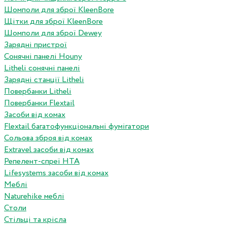
Шомполи для зброї KleenBore
Щітки для зброї KleenBore
Шомполи для зброї Dewey
Зарядні пристрої
Сонячні панелі Houny
Litheli сонячні панелі
Зарядні станції Litheli
Повербанки Litheli
Повербанки Flextail
Засоби від комах
Flextail багатофункціональні фумігатори
Сольова зброя від комах
Extravel засоби від комах
Репелент-спреї HTA
Lifesystems засоби від комах
Меблі
Naturehike меблі
Столи
Стільці та крісла