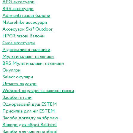
APG аксесуари
BRS аксесуари
Adimanti газові балони
Naturehike аксесуари
Аксесуари Skif Outdoor
HPCR газові балони
Сила аксесуари
Рідкопаливні пальники
Мультипаливні пальники
BRS Мультипаливні пальники
Окуляри
Select окуляри
Umarex окуляри
WoSport окуляри та захисні маски
Засоби гігієни
Одноразовий душ ESTEM
Присипка для ніг ESTEM
Засоби догляду за зброєю
Вішери для зброї Ballistol
Засоби для чищення зброї