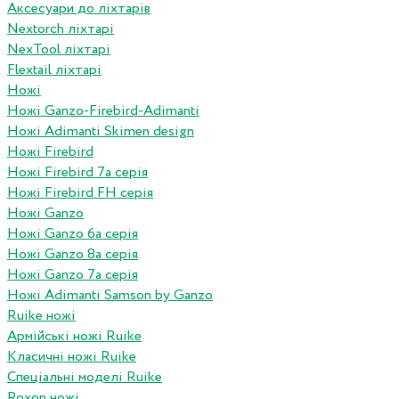
Аксесуари до ліхтарів
Nextorch ліхтарі
NexTool ліхтарі
Flextail ліхтарі
Ножі
Ножі Ganzo-Firebird-Adimanti
Ножі Adimanti Skimen design
Ножі Firebird
Ножі Firebird 7а серія
Ножі Firebird FH серія
Ножі Ganzo
Ножі Ganzo 6а серія
Ножі Ganzo 8а серія
Ножі Ganzo 7а серія
Ножі Adimanti Samson by Ganzo
Ruike ножі
Армійські ножі Ruike
Класичні ножі Ruike
Спеціальні моделі Ruike
Roxon ножi