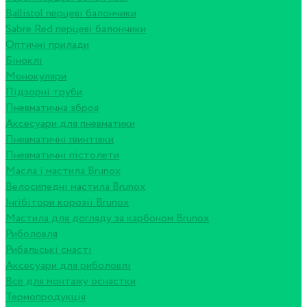
Ballistol перцеві балончики
Sabre Red перцеві балончики
Оптичні прилади
Біноклі
Монокуляри
Підзорні труби
Пневматична зброя
Аксесуари для пневматики
Пневматичні гвинтівки
Пневматичні пістолети
Масла і мастила Brunox
Велосипедні мастила Brunox
Інгібітори корозії Brunox
Мастила для догляду за карбоном Brunox
Риболовля
Рибальські снасті
Аксесуари для риболовлі
Все для монтажу оснастки
Термопродукція