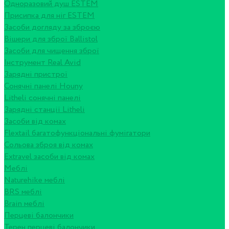
Одноразовий душ ESTEM
Присипка для ніг ESTEM
Засоби догляду за зброєю
Вішери для зброї Ballistol
Засоби для чищення зброї
Інструмент Real Avid
Зарядні пристрої
Сонячні панелі Houny
Litheli сонячні панелі
Зарядні станції Litheli
Засоби від комах
Flextail багатофункціональні фумігатори
Сольова зброя від комах
Extravel засоби від комах
Меблі
Naturehike меблі
BRS меблі
Brain меблі
Перцеві балончики
Терен перцеві балончики