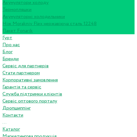
Акумулятори холоду
Термопляшки
Акумуляторні холодильники
Ніж Morakniv Flex нержавіюча сталь 12248
Пакет Fonarik
Гурт
Про нас
Блог
Бренди
Сервіс для партнерів
Стати партнером
Корпоративні замовлення
Гарантія та сервіс
Служба підтримки клієнтів
Сервіс оптового порталу
Дропшиппінг
Контакти
...
Каталог
Маркетингова продукція