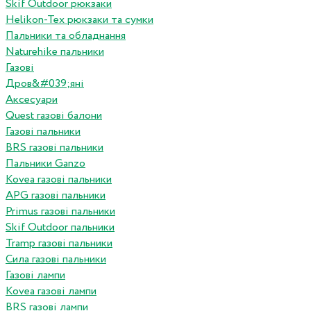
Skif Outdoor рюкзаки
Helikon-Tex рюкзаки та сумки
Пальники та обладнання
Naturehike пальники
Газові
Дров&#039;яні
Аксесуари
Quest газові балони
Газові пальники
BRS газові пальники
Пальники Ganzo
Kovea газові пальники
APG газові пальники
Primus газові пальники
Skif Outdoor пальники
Tramp газові пальники
Сила газові пальники
Газові лампи
Kovea газові лампи
BRS газові лампи