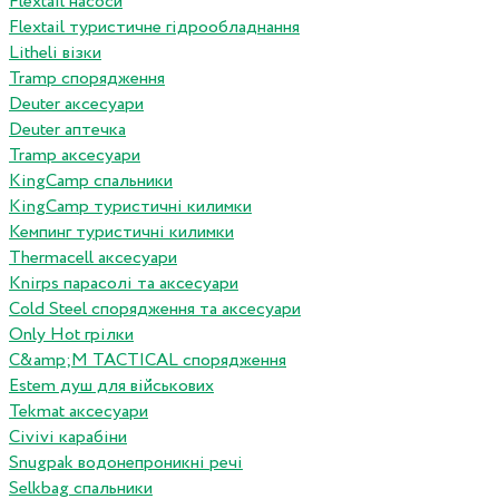
Flextail насоси
Flextail туристичне гідрообладнання
Litheli візки
Tramp спорядження
Deuter аксесуари
Deuter аптечка
Tramp аксесуари
KingCamp спальники
KingCamp туристичні килимки
Кемпинг туристичні килимки
Thermacell аксесуари
Knirps парасолі та аксесуари
Cold Steel спорядження та аксесуари
Only Hot грілки
C&amp;M TACTICAL спорядження
Estem душ для військових
Tekmat аксесуари
Сivivi карабіни
Snugpak водонепроникні речі
Selkbag спальники