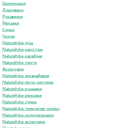
Гермомішки
Дощовики
Рукавички
Рюкзаки
Сумки
Чохли
Naturehike душ
Naturehike каністри
Naturehike карабіни
Naturehike тенти
Аксесуари
Naturehike органайзери
Naturehike питні системи
Naturehike рушники
Naturehike рюкзаки
Naturehike сумки
Naturehike трекінгові палиці
Naturehike холодильники
Naturehike аксесуари