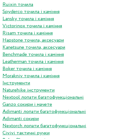
Ruixin точила
Spyderco точила і каміння
Lansky точила і каміння
Victorinox точила і каміння
Risam точила і каміння
Hapstone точила, аксесуари
Kanetsune точила, аксесуари
Benchmade точила і каміння
Leatherman точила і каміння
Boker точила і каміння
Morakniv точила і каміння
Інструменти
Naturehike інструменти
Nextool лопати багатофункціональні
Ganzo сокири і мачете
Adimanti лопати багатофункціональні
Adimanti сокири
Nextorch лопати багатофункціональні
Сivivi тактичні ручки