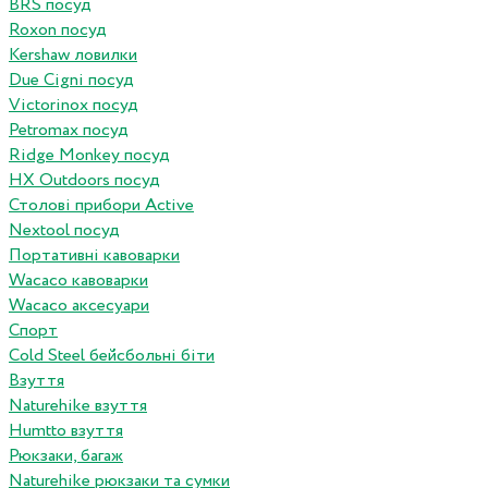
BRS посуд
Roxon посуд
Kershaw ловилки
Due Cigni посуд
Victorinox посуд
Petromax посуд
Ridge Monkey посуд
HX Outdoors посуд
Столові прибори Active
Nextool посуд
Портативні кавоварки
Wacaco кавоварки
Wacaco аксесуари
Спорт
Cold Steel бейсбольні біти
Взуття
Naturehike взуття
Humtto взуття
Рюкзаки, багаж
Naturehike рюкзаки та сумки