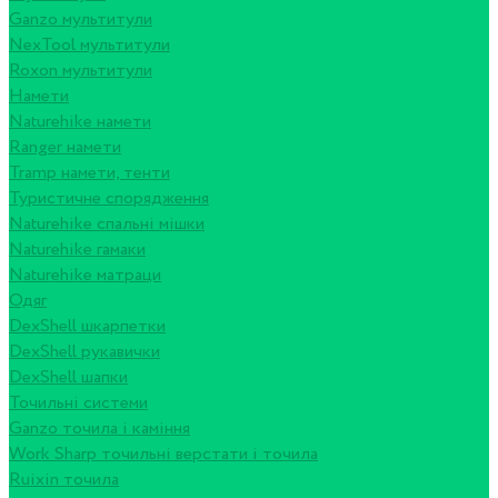
Ganzo мультитули
NexTool мультитули
Roxon мультитули
Намети
Naturehike намети
Ranger намети
Tramp намети, тенти
Туристичне спорядження
Naturehike спальні мішки
Naturehike гамаки
Naturehike матраци
Одяг
DexShell шкарпетки
DexShell рукавички
DexShell шапки
Точильні системи
Ganzo точила і каміння
Work Sharp точильні верстати і точила
Ruixin точила