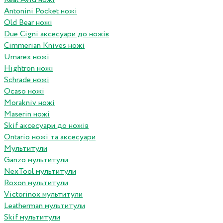
Antonini Pocket ножі
Old Bear ножі
Due Cigni аксесуари до ножів
Cimmerian Knives ножі
Umarex ножі
Hightron ножі
Schrade ножі
Ocaso ножі
Morakniv ножі
Maserin ножі
Skif аксесуари до ножів
Ontario ножі та аксесуари
Мультитули
Ganzo мультитули
NexTool мультитули
Roxon мультитули
Victorinox мультитули
Leatherman мультитули
Skif мультитули