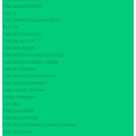
Wacaco аксесуари
Спорт
Cold Steel бейсбольні біти
Взуття
Naturehike взуття
Humtto взуття
Рюкзаки, багаж
Naturehike рюкзаки та сумки
Victorinox рюкзаки, багаж
Deuter рюкзаки
Пальники та обладнання
Naturehike пальники
Quest газові балони
Газові пальники
Окуляри
Select окуляри
Umarex окуляри
WoSport окуляри та захисні маски
Засоби гігієни