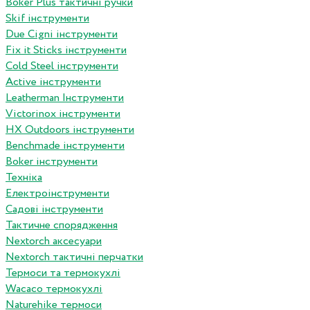
Boker Plus тактичні ручки
Skif інструменти
Due Cigni інструменти
Fix it Sticks інструменти
Сold Steel інструменти
Active інструменти
Leatherman Інструменти
Victorinox інструменти
HX Outdoors інструменти
Benchmade інструменти
Boker інструменти
Техніка
Електроінструменти
Садові інструменти
Тактичне спорядження
Nextorch аксесуари
Nextorch тактичні перчатки
Термоси та термокухлі
Wacaco термокухлі
Naturehike термоси