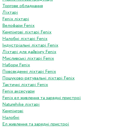
Торгове обладнання
Ліхтарі
Fenix ліхтарі
Велофари Fenix
Кемпінгові ліхтарі Fenix
Налобні ліхтарі Fenix
Індустріальні ліхтарі Fenix
Ліхтарі для дайвінгу Fenix
Мисливські ліхтарі Fenix
Набори Fenix
Повсякденні ліхтарі Fenix
Пошуково-рятувальні ліхтарі Fenix
Тактичні ліхтарі Fenix
Fenix аксесуари
Fenix ел живлення та зарядні пристрої
Naturehike ліхтарі
Кемпінгові
Налобні
Ел живлення та зарядні пристрої