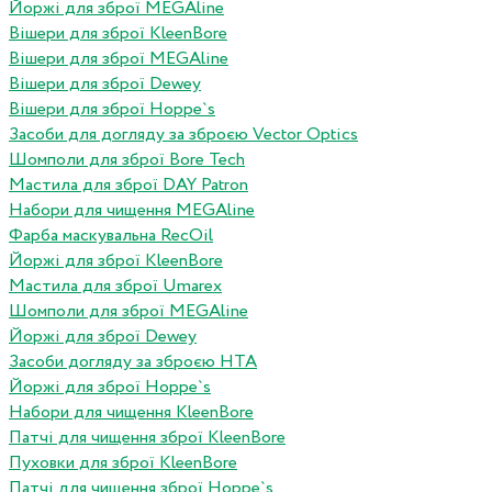
Йоржі для зброї MEGAline
Вішери для зброї KleenBore
Вішери для зброї MEGAline
Вішери для зброї Dewey
Вішери для зброї Hoppe`s
Засоби для догляду за зброєю Vector Optics
Шомполи для зброї Bore Tech
Мастила для зброї DAY Patron
Набори для чищення MEGAline
Фарба маскувальна RecOil
Йоржі для зброї KleenBore
Мастила для зброї Umarex
Шомполи для зброї MEGAline
Йоржі для зброї Dewey
Засоби догляду за зброєю HTA
Йоржі для зброї Hoppe`s
Набори для чищення KleenBore
Патчі для чищення зброї KleenBore
Пуховки для зброї KleenBore
Патчі для чищення зброї Hoppe`s