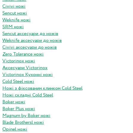
Civivi ножі
Sencut ножі
Weknife ножі
SRM ножі
Sencut аксесуари до ножів
Weknife аксесуари до ножів
Civivi аксесуари до ножів
Zero Tolerance ножі
Victorinox ножі
Аксесуари Victorinox
Victorinox Кухонні ножі
Cold Steel ножі
Ножі з фіксованим клинком Cold Steel
Ножі складні Cold Steel
Boker ножі
Boker Plus ножі
Magnum by Boker ножі
Blade Brothersl ножі
Opinel ножі