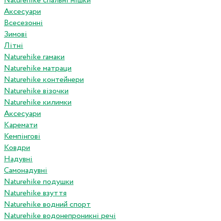
Naturehike спальні мішки
Аксесуари
Всесезонні
Зимові
Літні
Naturehike гамаки
Naturehike матраци
Naturehike контейнери
Naturehike візочки
Naturehike килимки
Аксесуари
Каремати
Кемпінгові
Ковдри
Надувні
Самонадувні
Naturehike подушки
Naturehike взуття
Naturehike водний спорт
Naturehike водонепроникні речі