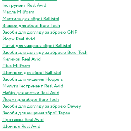
Інструмент Real Avid
Масла Milfoam
Мастила для зброї Ballistol
Вішери для зброї Bore Tech
Засоби для догляду за зброєю GNP
Йорж Real Avid
Патчі для чищення зброї Ballistol
Засоби для догляду за зброєю Bore Tech
Килимок Real Avid
Піна Milfoam
Шомполи для зброї Ballistol
Засоби для чищення Hoppe`s
Мульти Інструмент Real Avid
Набір для чистки Real Avid
Йоржі для зброї Bore Tech
Засоби для догляду за зброєю Dewey
Засоби для чищення зброї Терен
Протяжка Real Avid
Шомпол Real Avid