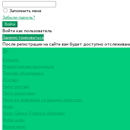
Запомнить меня
Забыли пароль?
Войти как пользователь
Зарегистрироваться
После регистрации на сайте вам будет доступно отслеживани
Каталог
Маркетингова продукція
Торгове обладнання
Ліхтарі
Fenix ліхтарі
Fenix аксесуари
Fenix ел живлення та зарядні пристрої
Ножі
Ножі Ganzo-Firebird-Adimanti
Ruike ножі
Roxon ножi