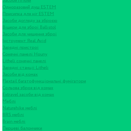
Засоби гігієни
Одноразовий душ ESTEM
Присипка для ніг ESTEM
Засоби догляду за зброєю
Вішери для зброї Ballistol
Засоби для чищення зброї
Інструмент Real Avid
Зарядні пристрої
Сонячні панелі Houny
Litheli сонячні панелі
Зарядні станції Litheli
Засоби від комах
Flextail багатофункціональні фумігатори
Сольова зброя від комах
Extravel засоби від комах
Меблі
Naturehike меблі
BRS меблі
Brain меблі
Перцеві балончики