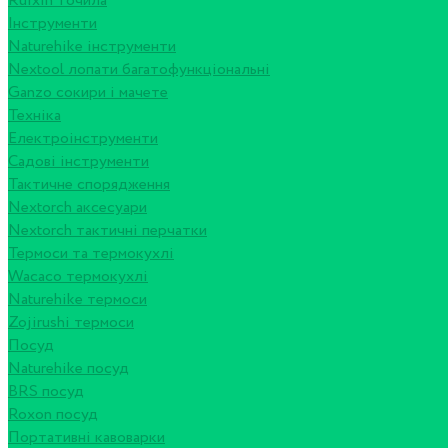
Ruixin точила
Інструменти
Naturehike інструменти
Nextool лопати багатофункціональні
Ganzo сокири і мачете
Техніка
Електроінструменти
Садові інструменти
Тактичне спорядження
Nextorch аксесуари
Nextorch тактичні перчатки
Термоси та термокухлі
Wacaco термокухлі
Naturehike термоси
Zojirushi термоси
Посуд
Naturehike посуд
BRS посуд
Roxon посуд
Портативні кавоварки