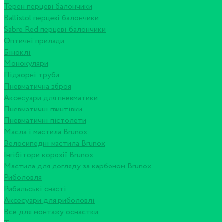
Терен перцеві балончики
Ballistol перцеві балончики
Sabre Red перцеві балончики
Оптичні прилади
Біноклі
Монокуляри
Підзорні труби
Пневматична зброя
Аксесуари для пневматики
Пневматичні гвинтівки
Пневматичні пістолети
Масла і мастила Brunox
Велосипедні мастила Brunox
Інгібітори корозії Brunox
Мастила для догляду за карбоном Brunox
Риболовля
Рибальські снасті
Аксесуари для риболовлі
Все для монтажу оснастки