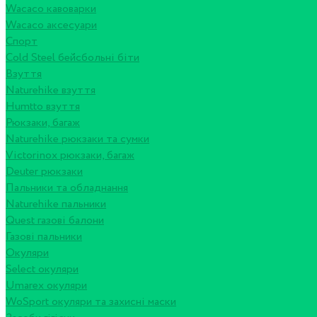
Wacaco кавоварки
Wacaco аксесуари
Спорт
Cold Steel бейсбольні біти
Взуття
Naturehike взуття
Humtto взуття
Рюкзаки, багаж
Naturehike рюкзаки та сумки
Victorinox рюкзаки, багаж
Deuter рюкзаки
Пальники та обладнання
Naturehike пальники
Quest газові балони
Газові пальники
Окуляри
Select окуляри
Umarex окуляри
WoSport окуляри та захисні маски