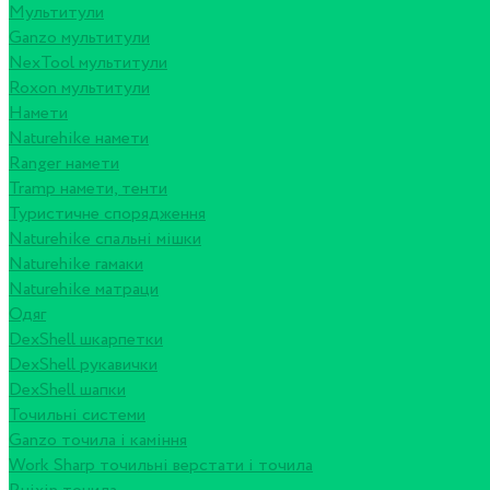
Мультитули
Ganzo мультитули
NexTool мультитули
Roxon мультитули
Намети
Naturehike намети
Ranger намети
Tramp намети, тенти
Туристичне спорядження
Naturehike спальні мішки
Naturehike гамаки
Naturehike матраци
Одяг
DexShell шкарпетки
DexShell рукавички
DexShell шапки
Точильні системи
Ganzo точила і каміння
Work Sharp точильні верстати і точила