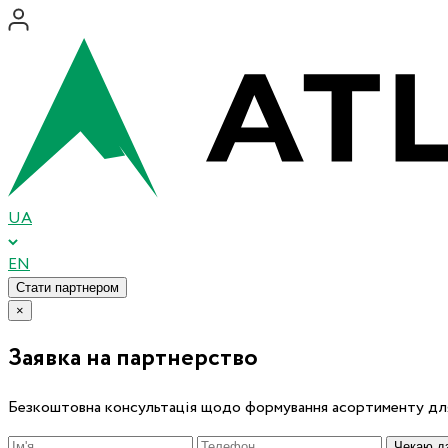
UA
EN
Стати партнером
×
Заявка на партнерство
Безкоштовна консультація щодо формування асортименту для
Чекаю дз