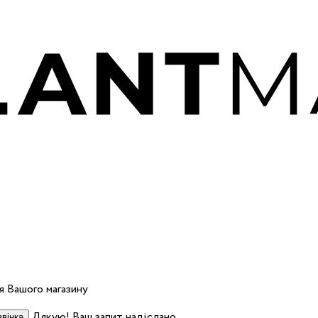
 Вашого магазину
Дякую! Ваш запит надіслано.
вінка