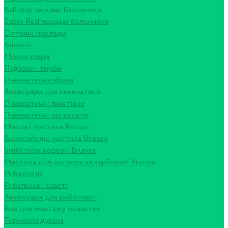
Ballistol перцеві балончики
Sabre Red перцеві балончики
Оптичні прилади
Біноклі
Монокуляри
Підзорні труби
Пневматична зброя
Аксесуари для пневматики
Пневматичні гвинтівки
Пневматичні пістолети
Масла і мастила Brunox
Велосипедні мастила Brunox
Інгібітори корозії Brunox
Мастила для догляду за карбоном Brunox
Риболовля
Рибальські снасті
Аксесуари для риболовлі
Все для монтажу оснастки
Термопродукція