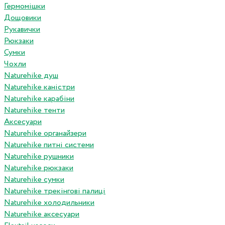
Гермомішки
Дощовики
Рукавички
Рюкзаки
Сумки
Чохли
Naturehike душ
Naturehike каністри
Naturehike карабіни
Naturehike тенти
Аксесуари
Naturehike органайзери
Naturehike питні системи
Naturehike рушники
Naturehike рюкзаки
Naturehike сумки
Naturehike трекінгові палиці
Naturehike холодильники
Naturehike аксесуари