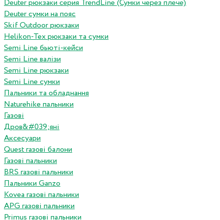
Deuter рюкзаки серия TrendLine (Сумки через плече)
Deuter сумки на пояс
Skif Outdoor рюкзаки
Helikon-Tex рюкзаки та сумки
Semi Line бьюті-кейси
Semi Line валізи
Semi Line рюкзаки
Semi Line сумки
Пальники та обладнання
Naturehike пальники
Газові
Дров&#039;яні
Аксесуари
Quest газові балони
Газові пальники
BRS газові пальники
Пальники Ganzo
Kovea газові пальники
APG газові пальники
Primus газові пальники