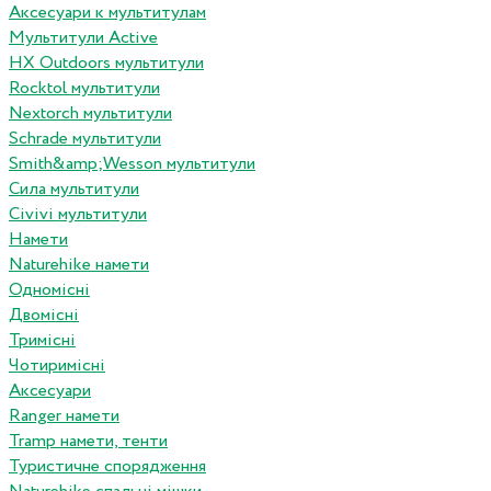
Аксесуари к мультитулам
Мультитули Active
HX Outdoors мультитули
Rocktol мультитули
Nextorch мультитули
Schrade мультитули
Smith&amp;Wesson мультитули
Сила мультитули
Civivi мультитули
Намети
Naturehike намети
Одномісні
Двомісні
Тримісні
Чотиримісні
Аксесуари
Ranger намети
Tramp намети, тенти
Туристичне спорядження