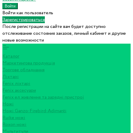
Войти как пользователь
Зарегистрироваться
После регистрации на сайте вам будет доступно
отслеживание состояния заказов, личный кабинет и другие
новые возможности
Каталог
Маркетингова продукція
Торгове обладнання
Ліхтарі
Fenix ліхтарі
Fenix аксесуари
Fenix ел живлення та зарядні пристрої
Ножі
Ножі Ganzo-Firebird-Adimanti
Ruike ножі
Roxon ножi
Мультитули