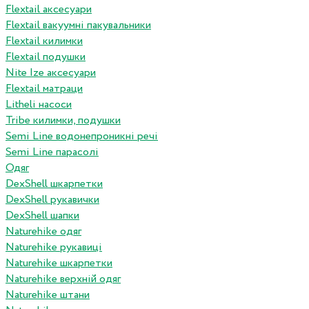
Flextail аксесуари
Flextail вакуумні пакувальники
Flextail килимки
Flextail подушки
Nite Ize аксесуари
Flextail матраци
Litheli насоси
Tribe килимки, подушки
Semi Line водонепроникні речі
Semi Line парасолі
Одяг
DexShell шкарпетки
DexShell рукавички
DexShell шапки
Naturehike одяг
Naturehike рукавиці
Naturehike шкарпетки
Naturehike верхній одяг
Naturehike штани