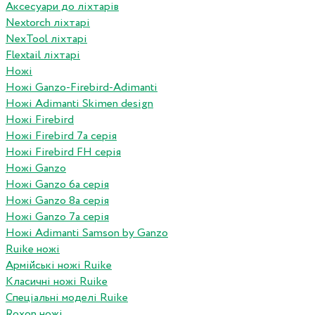
Аксесуари до ліхтарів
Nextorch ліхтарі
NexTool ліхтарі
Flextail ліхтарі
Ножі
Ножі Ganzo-Firebird-Adimanti
Ножі Adimanti Skimen design
Ножі Firebird
Ножі Firebird 7а серія
Ножі Firebird FH серія
Ножі Ganzo
Ножі Ganzo 6а серія
Ножі Ganzo 8а серія
Ножі Ganzo 7а серія
Ножі Adimanti Samson by Ganzo
Ruike ножі
Армійські ножі Ruike
Класичні ножі Ruike
Спеціальні моделі Ruike
Roxon ножi