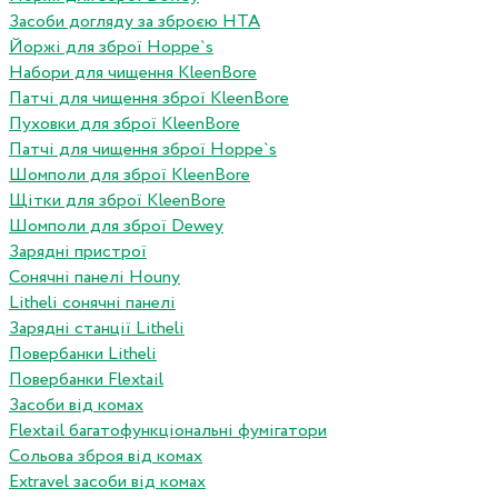
Засоби догляду за зброєю HTA
Йоржі для зброї Hoppe`s
Набори для чищення KleenBore
Патчі для чищення зброї KleenBore
Пуховки для зброї KleenBore
Патчі для чищення зброї Hoppe`s
Шомполи для зброї KleenBore
Щітки для зброї KleenBore
Шомполи для зброї Dewey
Зарядні пристрої
Сонячні панелі Houny
Litheli сонячні панелі
Зарядні станції Litheli
Повербанки Litheli
Повербанки Flextail
Засоби від комах
Flextail багатофункціональні фумігатори
Сольова зброя від комах
Extravel засоби від комах