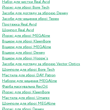
Набір для чистки Real Avid
Йоржі для зброї Bore Tech
Засоби для догляду за зброєю Dewey
Засоби для чищення зброї Терен
Протяжка Real Avid
Шомпол Real Avid
Йоржі для зброї MEGAline
Вішери для зброї KleenBore
Вішери для зброї MEGAline
Вішери для зброї Dewey
Вішери для зброї Hoppe`s
Засоби для догляду за зброєю Vector Optics
Шомполи для зброї Bore Tech
Мастила для зброї DAY Patron
Набори для чищення MEGAline
Фарба маскувальна RecOil
Йоржі для зброї KleenBore
Мастила для зброї Umarex
Шомполи для зброї MEGAline
Йоржі для зброї Dewey