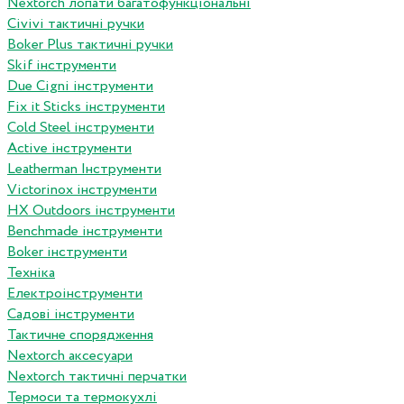
Nextorch лопати багатофункціональні
Сivivi тактичні ручки
Boker Plus тактичні ручки
Skif інструменти
Due Cigni інструменти
Fix it Sticks інструменти
Сold Steel інструменти
Active інструменти
Leatherman Інструменти
Victorinox інструменти
HX Outdoors інструменти
Benchmade інструменти
Boker інструменти
Техніка
Електроінструменти
Садові інструменти
Тактичне спорядження
Nextorch аксесуари
Nextorch тактичні перчатки
Термоси та термокухлі