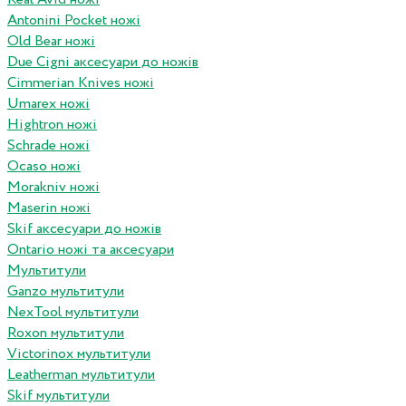
Antonini Pocket ножі
Old Bear ножі
Due Cigni аксесуари до ножів
Cimmerian Knives ножі
Umarex ножі
Hightron ножі
Schrade ножі
Ocaso ножі
Morakniv ножі
Maserin ножі
Skif аксесуари до ножів
Ontario ножі та аксесуари
Мультитули
Ganzo мультитули
NexTool мультитули
Roxon мультитули
Victorinox мультитули
Leatherman мультитули
Skif мультитули