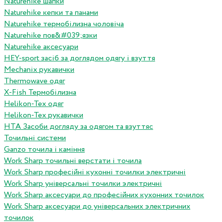
Naturehike шапки
Naturehike кепки та панами
Naturehike термобілизна чоловіча
Naturehike пов&#039;язки
Naturehike аксесуари
HEY-sport засіб за доглядом одягу і взуття
Mechanix рукавички
Thermowave одяг
X-Fish Термобілизна
Helikon-Tex одяг
Helikon-Tex рукавички
HTA Засоби догляду за одягом та взуттяс
Точильні системи
Ganzo точила і каміння
Work Sharp точильні верстати і точила
Work Sharp професiйнi кухоннi точилки электричнi
Work Sharp унiверсальнi точилки электричнi
Work Sharp аксесуари до професiйних кухонних точилок
Work Sharp аксесуари до унiверсальних электричних
точилок