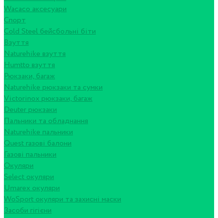
Wacaco аксесуари
Спорт
Cold Steel бейсбольні біти
Взуття
Naturehike взуття
Humtto взуття
Рюкзаки, багаж
Naturehike рюкзаки та сумки
Victorinox рюкзаки, багаж
Deuter рюкзаки
Пальники та обладнання
Naturehike пальники
Quest газові балони
Газові пальники
Окуляри
Select окуляри
Umarex окуляри
WoSport окуляри та захисні маски
Засоби гігієни