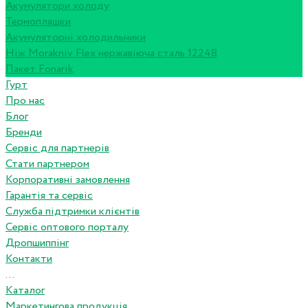
Акумулятори холоду
Термопляшки
Акумуляторні холодильники
Ніж Morakniv Flex нержавіюча сталь 12248
Пакет Fonarik
Гурт
Про нас
Блог
Бренди
Сервіс для партнерів
Стати партнером
Корпоративні замовлення
Гарантія та сервіс
Служба підтримки клієнтів
Сервіс оптового порталу
Дропшиппінг
Контакти
...
Каталог
Маркетингова продукція