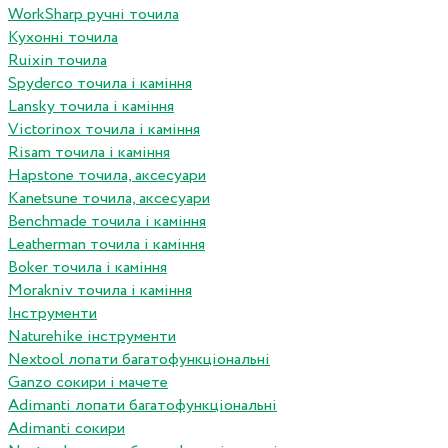
WorkSharp ручні точила
Кухонні точила
Ruixin точила
Spyderco точила і каміння
Lansky точила і каміння
Victorinox точила і каміння
Risam точила і каміння
Hapstone точила, аксесуари
Kanetsune точила, аксесуари
Benchmade точила і каміння
Leatherman точила і каміння
Boker точила і каміння
Morakniv точила і каміння
Інструменти
Naturehike інструменти
Nextool лопати багатофункціональні
Ganzo сокири і мачете
Adimanti лопати багатофункціональні
Adimanti сокири