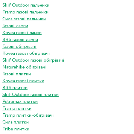
Skif Outdoor пальники
Tramp газові пальники
Сила газові пальники
Газові лампи
Kovea газові лампи
BRS газові лампи
Газові обігрівачі
Kovea газові обігрівачі
Skif Outdoor газові обігрівачі
Naturehike обігрівачі
Газові плитки
Kovea газові плитки
BRS плитки
Skif Outdoor газові плитки
Petromax плитки
Tramp плитки
Tramp плитки-обігрівачі
Сила плитки
Tribe плитки