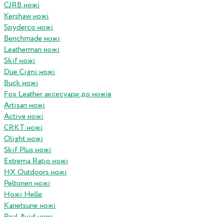
CJRB ножі
Kershaw ножі
Spyderco ножі
Benchmade ножі
Leatherman ножі
Skif ножі
Due Cigni ножі
Buck ножі
Fox Leather аксесуари до ножів
Artisan ножі
Active ножі
CRKT ножі
Olight ножі
Skif Plus ножі
Extrema Ratio ножі
HX Outdoors ножі
Peltonen ножі
Ножі Helle
Kanetsune ножі
Real Avid ножі