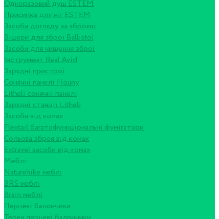
Одноразовий душ ESTEM
Присипка для ніг ESTEM
Засоби догляду за зброєю
Вішери для зброї Ballistol
Засоби для чищення зброї
Інструмент Real Avid
Зарядні пристрої
Сонячні панелі Houny
Litheli сонячні панелі
Зарядні станції Litheli
Засоби від комах
Flextail багатофункціональні фумігатори
Сольова зброя від комах
Extravel засоби від комах
Меблі
Naturehike меблі
BRS меблі
Brain меблі
Перцеві балончики
Терен перцеві балончики