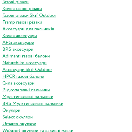
Газові різаки
Kovea газові різаки
Газові різаки Skif Outdoor
Tramp газові різаки
Аксесуари для пальників
Kovea аксесуари
APG аксесуари
BRS аксесуари
Adimanti газові балони
Naturehike аксесуари
Аксесуари Skif Outdoor
HPCR газові балони
Сила аксесуари
Рідкопаливні пальники
Мультипаливні пальники
BRS Мультипаливні пальники
Окуляри
Select окуляри
Umarex окуляри
WoSport окуляри та захисні маски