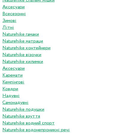
Naturehike спальні мішки
Аксесуари
Всесезонні
Зимові
Літні
Naturehike гамаки
Naturehike матраци
Naturehike контейнери
Naturehike візочки
Naturehike килимки
Аксесуари
Каремати
Кемпінгові
Ковдри
Надувні
Самонадувні
Naturehike подушки
Naturehike взуття
Naturehike водний спорт
Naturehike водонепроникні речі