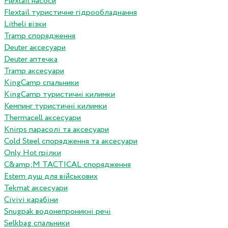
Flextail насоси
Flextail туристичне гідрообладнання
Litheli візки
Tramp спорядження
Deuter аксесуари
Deuter аптечка
Tramp аксесуари
KingCamp спальники
KingCamp туристичні килимки
Кемпинг туристичні килимки
Thermacell аксесуари
Knirps парасолі та аксесуари
Cold Steel спорядження та аксесуари
Only Hot грілки
C&amp;M TACTICAL спорядження
Estem душ для військових
Tekmat аксесуари
Сivivi карабіни
Snugpak водонепроникні речі
Selkbag спальники