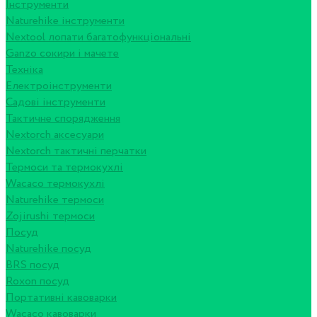
Інструменти
Naturehike інструменти
Nextool лопати багатофункціональні
Ganzo сокири і мачете
Техніка
Електроінструменти
Садові інструменти
Тактичне спорядження
Nextorch аксесуари
Nextorch тактичні перчатки
Термоси та термокухлі
Wacaco термокухлі
Naturehike термоси
Zojirushi термоси
Посуд
Naturehike посуд
BRS посуд
Roxon посуд
Портативні кавоварки
Wacaco кавоварки