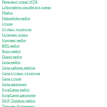
Репелент-спреї HTA
Lifesystems засоби від комах
Меблі
Naturehike меблі
Столи
Стільці та крісла
Складані ліжка
Надувні меблі
BRS меблі
Brain меблі
Quest меблі
Сила меблі
Сила набори меблів
Сила стільці та крісла
Сила столи
Сила шезлонги
KingCamp меблі
KingCamp шезлонги
SKIF Outdoor меблі
Перцеві балончики