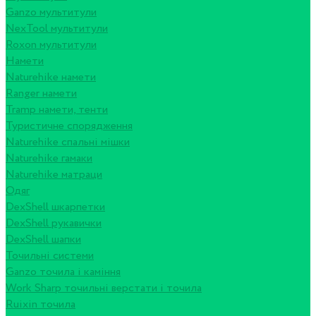
Ganzo мультитули
NexTool мультитули
Roxon мультитули
Намети
Naturehike намети
Ranger намети
Tramp намети, тенти
Туристичне спорядження
Naturehike спальні мішки
Naturehike гамаки
Naturehike матраци
Одяг
DexShell шкарпетки
DexShell рукавички
DexShell шапки
Точильні системи
Ganzo точила і каміння
Work Sharp точильні верстати і точила
Ruixin точила