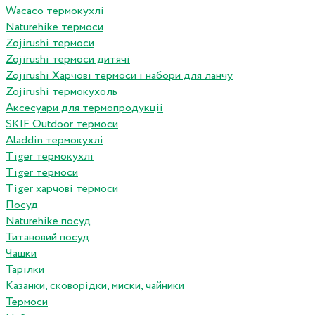
Wacaco термокухлі
Naturehike термоси
Zojirushi термоси
Zojirushi термоси дитячі
Zojirushi Харчові термоси і набори для ланчу
Zojirushi термокухоль
Аксесуари для термопродукціі
SKIF Outdoor термоси
Aladdin термокухлі
Tiger термокухлі
Tiger термоси
Tiger харчові термоси
Посуд
Naturehike посуд
Титановий посуд
Чашки
Тарілки
Казанки, сковорідки, миски, чайники
Термоси