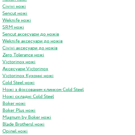
Civivi ножі
Sencut ножі
Weknife ножі
SRM ножі
Sencut аксесуари до ножів
Weknife аксесуари до ножів
Civivi аксесуари до ножів
Zero Tolerance ножі
Victorinox ножі
Аксесуари Victorinox
Victorinox Кухонні ножі
Cold Steel ножі
Ножі з фіксованим клинком Cold Steel
Ножі складні Cold Steel
Boker ножі
Boker Plus ножі
Magnum by Boker ножі
Blade Brothersl ножі
Opinel ножі