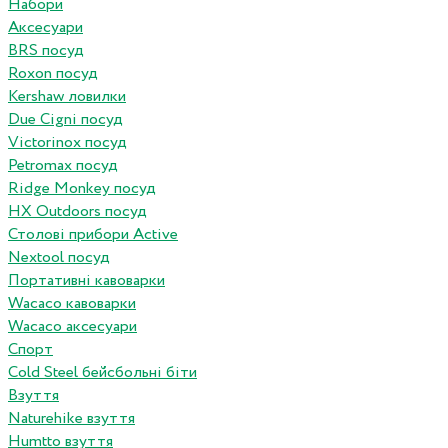
Набори
Аксесуари
BRS посуд
Roxon посуд
Kershaw ловилки
Due Cigni посуд
Victorinox посуд
Petromax посуд
Ridge Monkey посуд
HX Outdoors посуд
Столові прибори Active
Nextool посуд
Портативні кавоварки
Wacaco кавоварки
Wacaco аксесуари
Спорт
Cold Steel бейсбольні біти
Взуття
Naturehike взуття
Humtto взуття