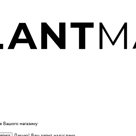
 Вашого магазину
Дякую! Ваш запит надіслано.
вінка