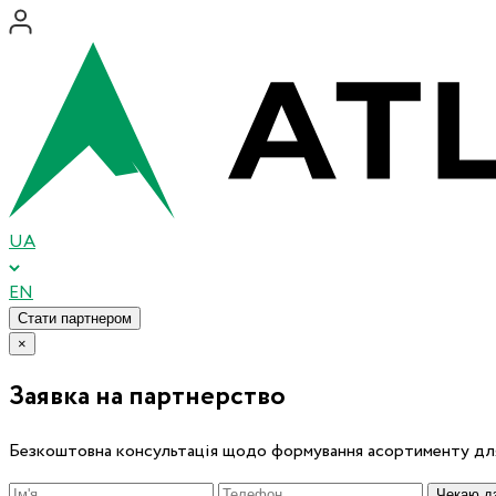
UA
EN
Стати партнером
×
Заявка на партнерство
Безкоштовна консультація щодо формування асортименту для
Чекаю дз