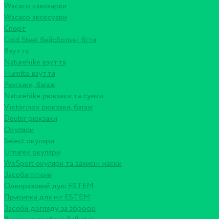
Wacaco кавоварки
Wacaco аксесуари
Спорт
Cold Steel бейсбольні біти
Взуття
Naturehike взуття
Humtto взуття
Рюкзаки, багаж
Naturehike рюкзаки та сумки
Victorinox рюкзаки, багаж
Deuter рюкзаки
Окуляри
Select окуляри
Umarex окуляри
WoSport окуляри та захисні маски
Засоби гігієни
Одноразовий душ ESTEM
Присипка для ніг ESTEM
Засоби догляду за зброєю