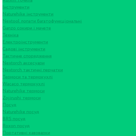
Ruixin точила
Інструменти
Naturehike інструменти
Nextool лопати багатофункціональні
Ganzo сокири і мачете
Техніка
Електроінструменти
Садові інструменти
Тактичне спорядження
Nextorch аксесуари
Nextorch тактичні перчатки
Термоси та термокухлі
Wacaco термокухлі
Naturehike термоси
Zojirushi термоси
Посуд
Naturehike посуд
BRS посуд
Roxon посуд
Портативні кавоварки