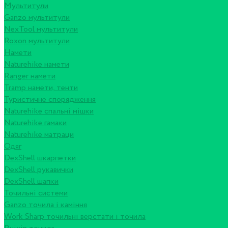
Мультитули
Ganzo мультитули
NexTool мультитули
Roxon мультитули
Намети
Naturehike намети
Ranger намети
Tramp намети, тенти
Туристичне спорядження
Naturehike спальні мішки
Naturehike гамаки
Naturehike матраци
Одяг
DexShell шкарпетки
DexShell рукавички
DexShell шапки
Точильні системи
Ganzo точила і каміння
Work Sharp точильні верстати і точила