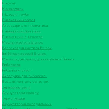
Біноклі
Монокуляри
Підзорні труби
Пневматична зброя
Аксесуари для пневматики
Пневматичні гвинтівки
Пневматичні пістолети
Масла і мастила Brunox
Велосипедні мастила Brunox
Інгібітори корозії Brunox
Мастила для догляду за карбоном Brunox
Риболовля
Рибальські снасті
Аксесуари для риболовлі
Все для монтажу оснастки
Термопродукція
Акумулятори холоду
Термопляшки
Акумуляторні холодильники