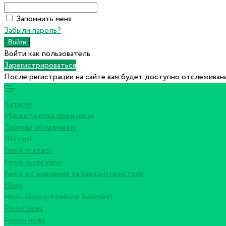
Запомнить меня
Забыли пароль?
Войти как пользователь
Зарегистрироваться
После регистрации на сайте вам будет доступно отслеживани
Каталог
Маркетингова продукція
Торгове обладнання
Ліхтарі
Fenix ліхтарі
Fenix аксесуари
Fenix ел живлення та зарядні пристрої
Ножі
Ножі Ganzo-Firebird-Adimanti
Ruike ножі
Roxon ножi