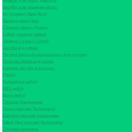
Вішери для зброї Ballistol
Засоби для чищення зброї
Інструмент Real Avid
Зарядні пристрої
Сонячні панелі Houny
Litheli сонячні панелі
Зарядні станції Litheli
Засоби від комах
Flextail багатофункціональні фумігатори
Сольова зброя від комах
Extravel засоби від комах
Меблі
Naturehike меблі
BRS меблі
Brain меблі
Перцеві балончики
Терен перцеві балончики
Ballistol перцеві балончики
Sabre Red перцеві балончики
Оптичні прилади