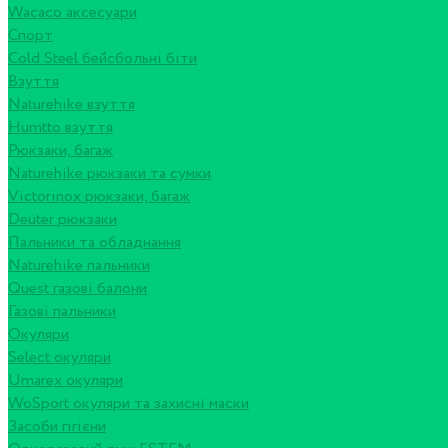
Wacaco аксесуари
Спорт
Cold Steel бейсбольні біти
Взуття
Naturehike взуття
Humtto взуття
Рюкзаки, багаж
Naturehike рюкзаки та сумки
Victorinox рюкзаки, багаж
Deuter рюкзаки
Пальники та обладнання
Naturehike пальники
Quest газові балони
Газові пальники
Окуляри
Select окуляри
Umarex окуляри
WoSport окуляри та захисні маски
Засоби гігієни