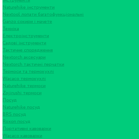
Інструменти
Naturehike інструменти
Nextool лопати багатофункціональні
Ganzo сокири і мачете
Техніка
Електроінструменти
Садові інструменти
Тактичне спорядження
Nextorch аксесуари
Nextorch тактичні перчатки
Термоси та термокухлі
Wacaco термокухлі
Naturehike термоси
Zojirushi термоси
Посуд
Naturehike посуд
BRS посуд
Roxon посуд
Портативні кавоварки
Wacaco кавоварки