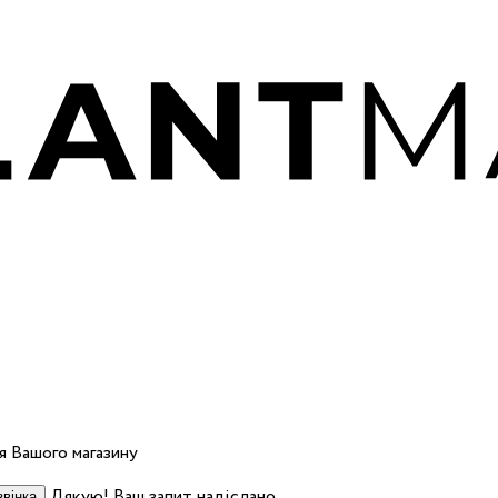
 Вашого магазину
Дякую! Ваш запит надіслано.
вінка