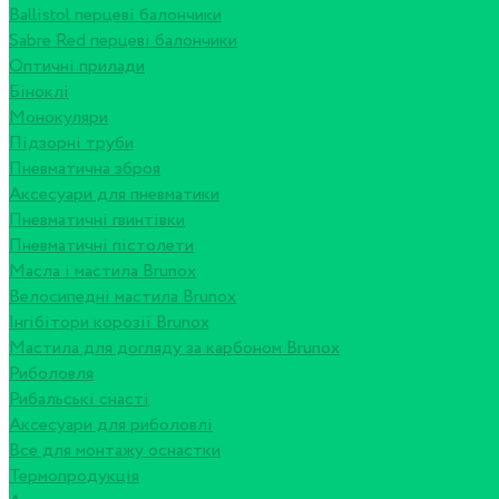
Ballistol перцеві балончики
Sabre Red перцеві балончики
Оптичні прилади
Біноклі
Монокуляри
Підзорні труби
Пневматична зброя
Аксесуари для пневматики
Пневматичні гвинтівки
Пневматичні пістолети
Масла і мастила Brunox
Велосипедні мастила Brunox
Інгібітори корозії Brunox
Мастила для догляду за карбоном Brunox
Риболовля
Рибальські снасті
Аксесуари для риболовлі
Все для монтажу оснастки
Термопродукція