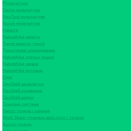
Мультитули
Ganzo мультитули
NexTool мультитули
Roxon мультитули
Намети
Naturehike намети
Tramp намети, тенти
Туристичне спорядження
Naturehike спальні мішки
Naturehike гамаки
Naturehike матраци
Одяг
DexShell шкарпетки
DexShell рукавички
DexShell шапки
Точильні системи
Ganzo точила і каміння
Work Sharp точильні верстати і точила
Ruixin точила