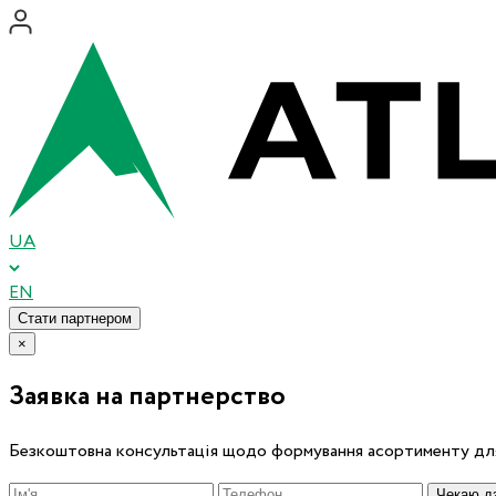
UA
EN
Стати партнером
×
Заявка на партнерство
Безкоштовна консультація щодо формування асортименту для
Чекаю дз