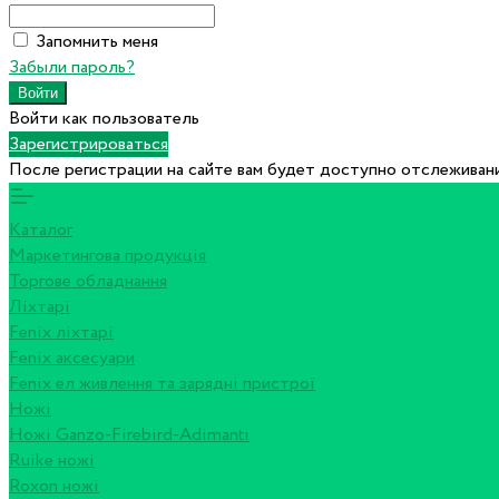
Запомнить меня
Забыли пароль?
Войти как пользователь
Зарегистрироваться
После регистрации на сайте вам будет доступно отслеживани
Каталог
Маркетингова продукція
Торгове обладнання
Ліхтарі
Fenix ліхтарі
Fenix аксесуари
Fenix ел живлення та зарядні пристрої
Ножі
Ножі Ganzo-Firebird-Adimanti
Ruike ножі
Roxon ножi