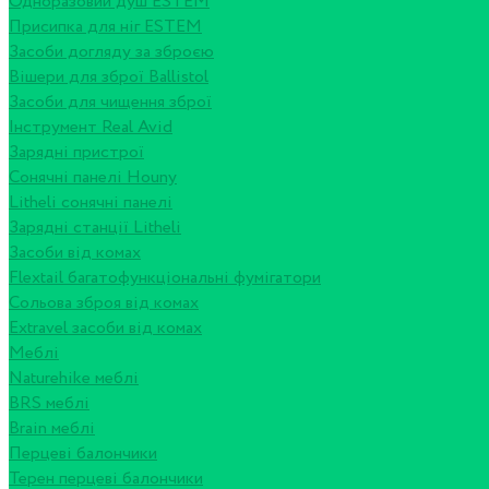
Одноразовий душ ESTEM
Присипка для ніг ESTEM
Засоби догляду за зброєю
Вішери для зброї Ballistol
Засоби для чищення зброї
Інструмент Real Avid
Зарядні пристрої
Сонячні панелі Houny
Litheli сонячні панелі
Зарядні станції Litheli
Засоби від комах
Flextail багатофункціональні фумігатори
Сольова зброя від комах
Extravel засоби від комах
Меблі
Naturehike меблі
BRS меблі
Brain меблі
Перцеві балончики
Терен перцеві балончики