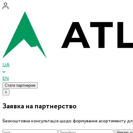
UA
EN
Стати партнером
×
Заявка на партнерство
Безкоштовна консультація щодо формування асортименту для
Чекаю дз