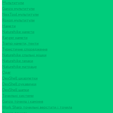
Мультитули
Ganzo мультитули
NexTool мультитули
Roxon мультитули
Намети
Naturehike намети
Ranger намети
Tramp намети, тенти
Туристичне спорядження
Naturehike спальні мішки
Naturehike гамаки
Naturehike матраци
Одяг
DexShell шкарпетки
DexShell рукавички
DexShell шапки
Точильні системи
Ganzo точила і каміння
Work Sharp точильні верстати і точила