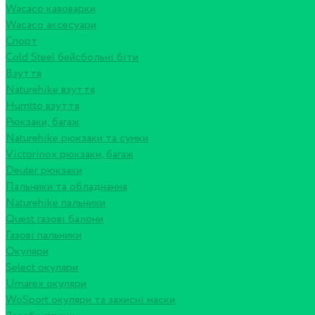
Wacaco кавоварки
Wacaco аксесуари
Спорт
Cold Steel бейсбольні біти
Взуття
Naturehike взуття
Humtto взуття
Рюкзаки, багаж
Naturehike рюкзаки та сумки
Victorinox рюкзаки, багаж
Deuter рюкзаки
Пальники та обладнання
Naturehike пальники
Quest газові балони
Газові пальники
Окуляри
Select окуляри
Umarex окуляри
WoSport окуляри та захисні маски