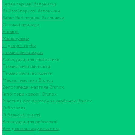
Терен перцеві балончики
Ballistol перцеві балончики
Sabre Red перцеві балончики
Оптичні прилади
Біноклі
Монокуляри
Підзорні труби
Пневматична зброя
Аксесуари для пневматики
Пневматичні гвинтівки
Пневматичні пістолети
Масла і мастила Brunox
Велосипедні мастила Brunox
Інгібітори корозії Brunox
Мастила для догляду за карбоном Brunox
Риболовля
Рибальські снасті
Аксесуари для риболовлі
Все для монтажу оснастки