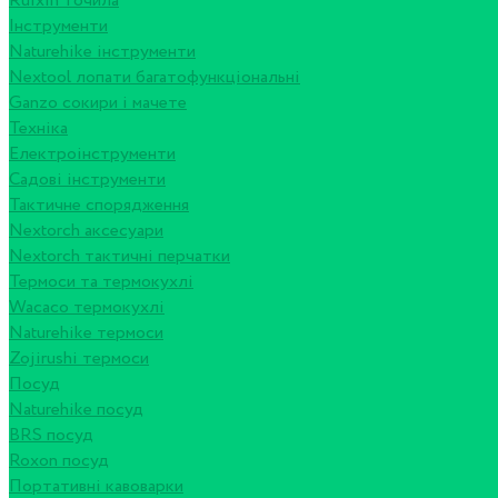
Ruixin точила
Інструменти
Naturehike інструменти
Nextool лопати багатофункціональні
Ganzo сокири і мачете
Техніка
Електроінструменти
Садові інструменти
Тактичне спорядження
Nextorch аксесуари
Nextorch тактичні перчатки
Термоси та термокухлі
Wacaco термокухлі
Naturehike термоси
Zojirushi термоси
Посуд
Naturehike посуд
BRS посуд
Roxon посуд
Портативні кавоварки