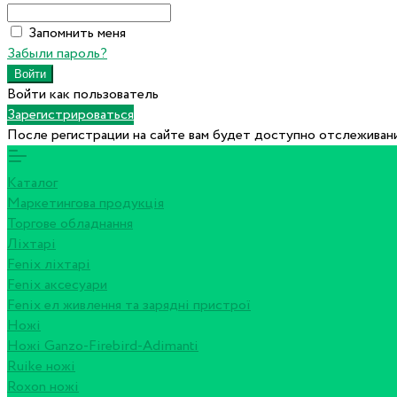
Запомнить меня
Забыли пароль?
Войти как пользователь
Зарегистрироваться
После регистрации на сайте вам будет доступно отслеживани
Каталог
Маркетингова продукція
Торгове обладнання
Ліхтарі
Fenix ліхтарі
Fenix аксесуари
Fenix ел живлення та зарядні пристрої
Ножі
Ножі Ganzo-Firebird-Adimanti
Ruike ножі
Roxon ножi