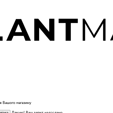
 Вашого магазину
Дякую! Ваш запит надіслано.
вінка