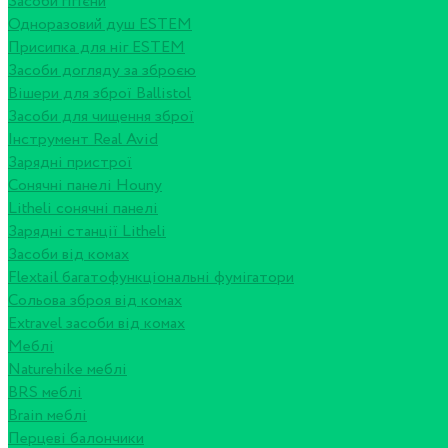
Засоби гігієни
Одноразовий душ ESTEM
Присипка для ніг ESTEM
Засоби догляду за зброєю
Вішери для зброї Ballistol
Засоби для чищення зброї
Інструмент Real Avid
Зарядні пристрої
Сонячні панелі Houny
Litheli сонячні панелі
Зарядні станції Litheli
Засоби від комах
Flextail багатофункціональні фумігатори
Сольова зброя від комах
Extravel засоби від комах
Меблі
Naturehike меблі
BRS меблі
Brain меблі
Перцеві балончики