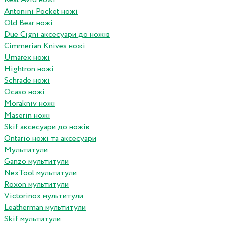
Antonini Pocket ножі
Old Bear ножі
Due Cigni аксесуари до ножів
Cimmerian Knives ножі
Umarex ножі
Hightron ножі
Schrade ножі
Ocaso ножі
Morakniv ножі
Maserin ножі
Skif аксесуари до ножів
Ontario ножі та аксесуари
Мультитули
Ganzo мультитули
NexTool мультитули
Roxon мультитули
Victorinox мультитули
Leatherman мультитули
Skif мультитули