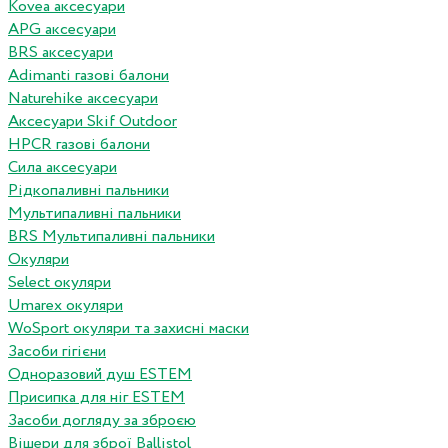
Kovea аксесуари
APG аксесуари
BRS аксесуари
Adimanti газові балони
Naturehike аксесуари
Аксесуари Skif Outdoor
HPCR газові балони
Сила аксесуари
Рідкопаливні пальники
Мультипаливні пальники
BRS Мультипаливні пальники
Окуляри
Select окуляри
Umarex окуляри
WoSport окуляри та захисні маски
Засоби гігієни
Одноразовий душ ESTEM
Присипка для ніг ESTEM
Засоби догляду за зброєю
Вішери для зброї Ballistol