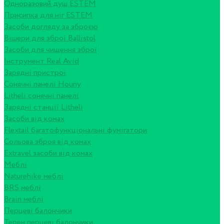
Одноразовий душ ESTEM
Присипка для ніг ESTEM
Засоби догляду за зброєю
Вішери для зброї Ballistol
Засоби для чищення зброї
Інструмент Real Avid
Зарядні пристрої
Сонячні панелі Houny
Litheli сонячні панелі
Зарядні станції Litheli
Засоби від комах
Flextail багатофункціональні фумігатори
Сольова зброя від комах
Extravel засоби від комах
Меблі
Naturehike меблі
BRS меблі
Brain меблі
Перцеві балончики
Терен перцеві балончики