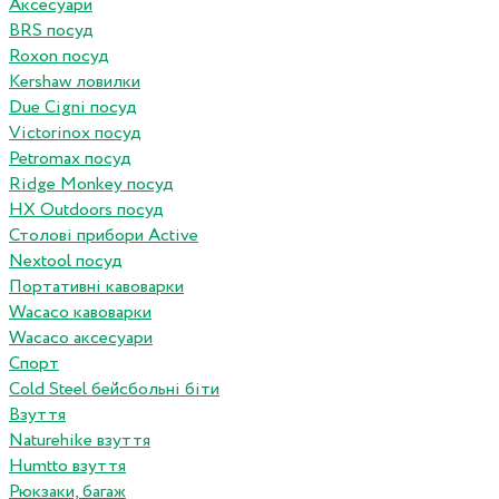
Аксесуари
BRS посуд
Roxon посуд
Kershaw ловилки
Due Cigni посуд
Victorinox посуд
Petromax посуд
Ridge Monkey посуд
HX Outdoors посуд
Столові прибори Active
Nextool посуд
Портативні кавоварки
Wacaco кавоварки
Wacaco аксесуари
Спорт
Cold Steel бейсбольні біти
Взуття
Naturehike взуття
Humtto взуття
Рюкзаки, багаж