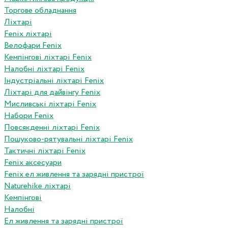
Торгове обладнання
Ліхтарі
Fenix ліхтарі
Велофари Fenix
Кемпінгові ліхтарі Fenix
Налобні ліхтарі Fenix
Індустріальні ліхтарі Fenix
Ліхтарі для дайвінгу Fenix
Мисливські ліхтарі Fenix
Набори Fenix
Повсякденні ліхтарі Fenix
Пошуково-рятувальні ліхтарі Fenix
Тактичні ліхтарі Fenix
Fenix аксесуари
Fenix ел живлення та зарядні пристрої
Naturehike ліхтарі
Кемпінгові
Налобні
Ел живлення та зарядні пристрої