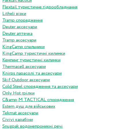
Flextail насоси
Flextail туристичне гідрообладнання
Litheli візки
Tramp спорядження
Deuter аксесуари
Deuter аптечка
Tramp аксесуари
KingCamp спальники
KingCamp туристичні килимки
Кемпинг туристичні килимки
Thermacell аксесуари
Knirps парасолі та аксесуари
Skif Outdoor аксесуари
Cold Steel спорядження та аксесуари
Only Hot грілки
C&amp;M TACTICAL спорядження
Estem душ для військових
Tekmat аксесуари
Сivivi карабіни
Snugpak водонепроникні речі