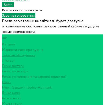
Войти как пользователь
Зарегистрироваться
После регистрации на сайте вам будет доступно
отслеживание состояния заказов, личный кабинет и другие
новые возможности
Каталог
Маркетингова продукція
Торгове обладнання
Ліхтарі
Fenix ліхтарі
Fenix аксесуари
Fenix ел живлення та зарядні пристрої
Ножі
Ножі Ganzo-Firebird-Adimanti
Ruike ножі
Roxon ножi
Мультитули