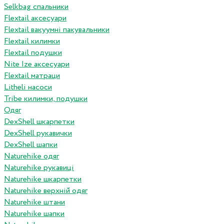
Selkbag спальники
Flextail аксесуари
Flextail вакуумні пакувальники
Flextail килимки
Flextail подушки
Nite Ize аксесуари
Flextail матраци
Litheli насоси
Tribe килимки, подушки
Одяг
DexShell шкарпетки
DexShell рукавички
DexShell шапки
Naturehike одяг
Naturehike рукавиці
Naturehike шкарпетки
Naturehike верхній одяг
Naturehike штани
Naturehike шапки