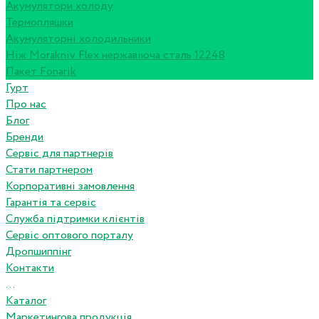
Акумулятори холоду
Термопляшки
Акумуляторні холодильники
Ніж Morakniv Flex нержавіюча сталь 12248
Пакет Fonarik
Гурт
Про нас
Блог
Бренди
Сервіс для партнерів
Стати партнером
Корпоративні замовлення
Гарантія та сервіс
Служба підтримки клієнтів
Сервіс оптового порталу
Дропшиппінг
Контакти
...
Каталог
Маркетингова продукція