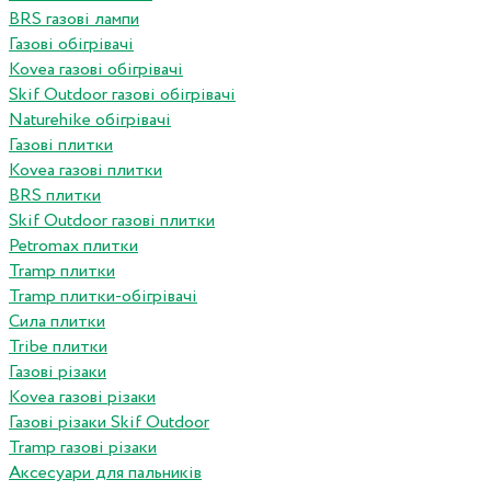
BRS газові лампи
Газові обігрівачі
Kovea газові обігрівачі
Skif Outdoor газові обігрівачі
Naturehike обігрівачі
Газові плитки
Kovea газові плитки
BRS плитки
Skif Outdoor газові плитки
Petromax плитки
Tramp плитки
Tramp плитки-обігрівачі
Сила плитки
Tribe плитки
Газові різаки
Kovea газові різаки
Газові різаки Skif Outdoor
Tramp газові різаки
Аксесуари для пальників