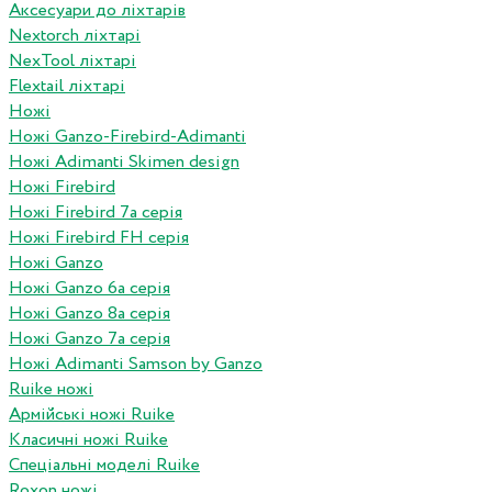
Аксесуари до ліхтарів
Nextorch ліхтарі
NexTool ліхтарі
Flextail ліхтарі
Ножі
Ножі Ganzo-Firebird-Adimanti
Ножі Adimanti Skimen design
Ножі Firebird
Ножі Firebird 7а серія
Ножі Firebird FH серія
Ножі Ganzo
Ножі Ganzo 6а серія
Ножі Ganzo 8а серія
Ножі Ganzo 7а серія
Ножі Adimanti Samson by Ganzo
Ruike ножі
Армійські ножі Ruike
Класичні ножі Ruike
Спеціальні моделі Ruike
Roxon ножi