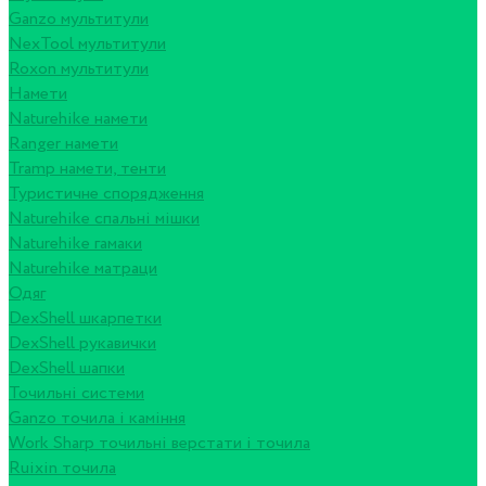
Ganzo мультитули
NexTool мультитули
Roxon мультитули
Намети
Naturehike намети
Ranger намети
Tramp намети, тенти
Туристичне спорядження
Naturehike спальні мішки
Naturehike гамаки
Naturehike матраци
Одяг
DexShell шкарпетки
DexShell рукавички
DexShell шапки
Точильні системи
Ganzo точила і каміння
Work Sharp точильні верстати і точила
Ruixin точила