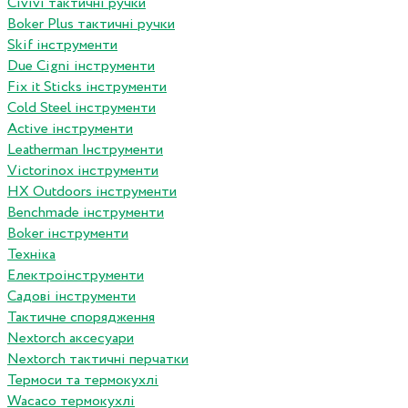
Сivivi тактичні ручки
Boker Plus тактичні ручки
Skif інструменти
Due Cigni інструменти
Fix it Sticks інструменти
Сold Steel інструменти
Active інструменти
Leatherman Інструменти
Victorinox інструменти
HX Outdoors інструменти
Benchmade інструменти
Boker інструменти
Техніка
Електроінструменти
Садові інструменти
Тактичне спорядження
Nextorch аксесуари
Nextorch тактичні перчатки
Термоси та термокухлі
Wacaco термокухлі