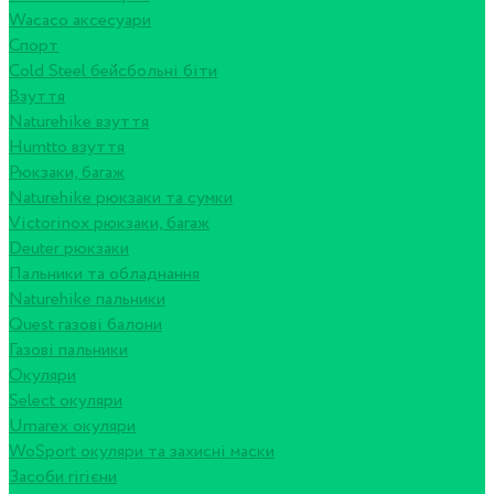
Wacaco аксесуари
Спорт
Cold Steel бейсбольні біти
Взуття
Naturehike взуття
Humtto взуття
Рюкзаки, багаж
Naturehike рюкзаки та сумки
Victorinox рюкзаки, багаж
Deuter рюкзаки
Пальники та обладнання
Naturehike пальники
Quest газові балони
Газові пальники
Окуляри
Select окуляри
Umarex окуляри
WoSport окуляри та захисні маски
Засоби гігієни