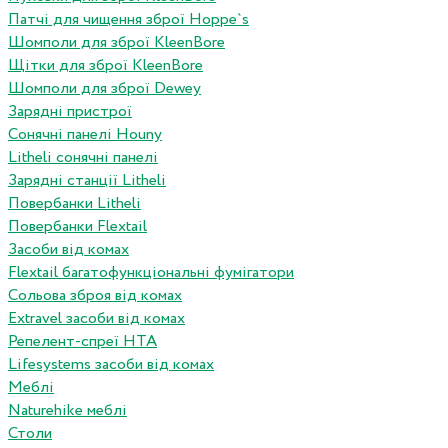
Патчі для чищення зброї Hoppe`s
Шомполи для зброї KleenBore
Щітки для зброї KleenBore
Шомполи для зброї Dewey
Зарядні пристрої
Сонячні панелі Houny
Litheli сонячні панелі
Зарядні станції Litheli
Повербанки Litheli
Повербанки Flextail
Засоби від комах
Flextail багатофункціональні фумігатори
Сольова зброя від комах
Extravel засоби від комах
Репелент-спреї HTA
Lifesystems засоби від комах
Меблі
Naturehike меблі
Столи