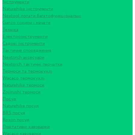
Інструменти
Naturehike інструменти
Nextool лопати багатофункціональні
Ganzo сокири і мачете
Техніка
Електроінструменти
Садові інструменти
Тактичне спорядження
Nextorch аксесуари
Nextorch тактичні перчатки
Термоси та термокухлі
Wacaco термокухлі
Naturehike термоси
Zojirushi термоси
Посуд
Naturehike посуд
BRS посуд
Roxon посуд
Портативні кавоварки
Wacaco кавоварки