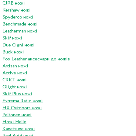
CJRB ножі
Kershaw ножі
Spyderco ножі
Benchmade ножі
Leatherman ножі
Skif ножі
Due Cigni ножі
Buck ножі
Fox Leather аксесуари до ножів
Artisan ножі
Active ножі
CRKT ножі
Olight ножі
Skif Plus ножі
Extrema Ratio ножі
HX Outdoors ножі
Peltonen ножі
Ножі Helle
Kanetsune ножі
Real Avid ножі