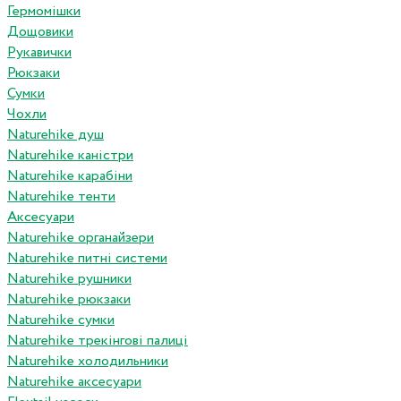
Гермомішки
Дощовики
Рукавички
Рюкзаки
Сумки
Чохли
Naturehike душ
Naturehike каністри
Naturehike карабіни
Naturehike тенти
Аксесуари
Naturehike органайзери
Naturehike питні системи
Naturehike рушники
Naturehike рюкзаки
Naturehike сумки
Naturehike трекінгові палиці
Naturehike холодильники
Naturehike аксесуари