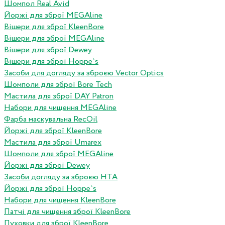
Шомпол Real Avid
Йоржі для зброї MEGAline
Вішери для зброї KleenBore
Вішери для зброї MEGAline
Вішери для зброї Dewey
Вішери для зброї Hoppe`s
Засоби для догляду за зброєю Vector Optics
Шомполи для зброї Bore Tech
Мастила для зброї DAY Patron
Набори для чищення MEGAline
Фарба маскувальна RecOil
Йоржі для зброї KleenBore
Мастила для зброї Umarex
Шомполи для зброї MEGAline
Йоржі для зброї Dewey
Засоби догляду за зброєю HTA
Йоржі для зброї Hoppe`s
Набори для чищення KleenBore
Патчі для чищення зброї KleenBore
Пуховки для зброї KleenBore