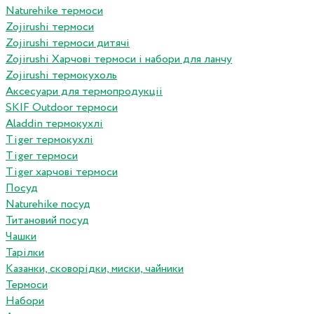
Naturehike термоси
Zojirushi термоси
Zojirushi термоси дитячі
Zojirushi Харчові термоси і набори для ланчу
Zojirushi термокухоль
Аксесуари для термопродукціі
SKIF Outdoor термоси
Aladdin термокухлі
Tiger термокухлі
Tiger термоси
Tiger харчові термоси
Посуд
Naturehike посуд
Титановий посуд
Чашки
Тарілки
Казанки, сковорідки, миски, чайники
Термоси
Набори