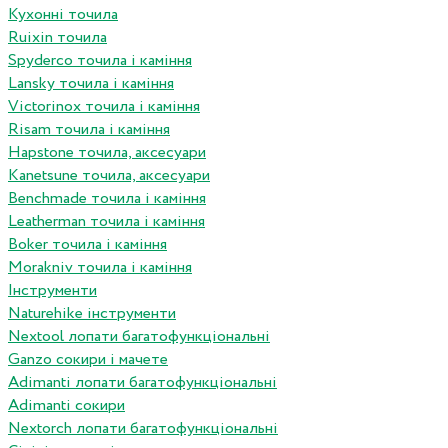
Кухонні точила
Ruixin точила
Spyderco точила і каміння
Lansky точила і каміння
Victorinox точила і каміння
Risam точила і каміння
Hapstone точила, аксесуари
Kanetsune точила, аксесуари
Benchmade точила і каміння
Leatherman точила і каміння
Boker точила і каміння
Morakniv точила і каміння
Інструменти
Naturehike інструменти
Nextool лопати багатофункціональні
Ganzo сокири і мачете
Adimanti лопати багатофункціональні
Adimanti сокири
Nextorch лопати багатофункціональні