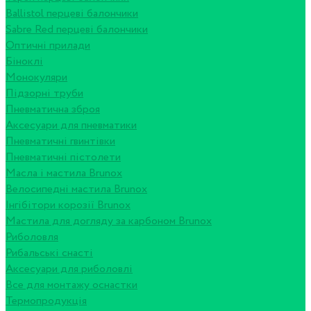
Ballistol перцеві балончики
Sabre Red перцеві балончики
Оптичні прилади
Біноклі
Монокуляри
Підзорні труби
Пневматична зброя
Аксесуари для пневматики
Пневматичні гвинтівки
Пневматичні пістолети
Масла і мастила Brunox
Велосипедні мастила Brunox
Інгібітори корозії Brunox
Мастила для догляду за карбоном Brunox
Риболовля
Рибальські снасті
Аксесуари для риболовлі
Все для монтажу оснастки
Термопродукція