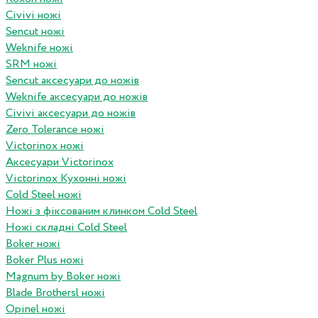
Civivi ножі
Sencut ножі
Weknife ножі
SRM ножі
Sencut аксесуари до ножів
Weknife аксесуари до ножів
Civivi аксесуари до ножів
Zero Tolerance ножі
Victorinox ножі
Аксесуари Victorinox
Victorinox Кухонні ножі
Cold Steel ножі
Ножі з фіксованим клинком Cold Steel
Ножі складні Cold Steel
Boker ножі
Boker Plus ножі
Magnum by Boker ножі
Blade Brothersl ножі
Opinel ножі