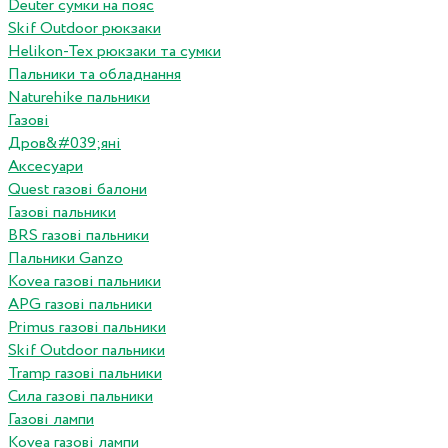
Deuter сумки на пояс
Skif Outdoor рюкзаки
Helikon-Tex рюкзаки та сумки
Пальники та обладнання
Naturehike пальники
Газові
Дров&#039;яні
Аксесуари
Quest газові балони
Газові пальники
BRS газові пальники
Пальники Ganzo
Kovea газові пальники
APG газові пальники
Primus газові пальники
Skif Outdoor пальники
Tramp газові пальники
Сила газові пальники
Газові лампи
Kovea газові лампи