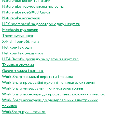
Naturehike кепки та панами
Naturehike термобілизна чоловіча
Naturehike пов&#039;язки
Naturehike аксесуари
HEY-sport засіб за доглядом одягу і взуття
Mechanix рукавички
Thermowave одяг
X-Fish Термобілизна
Helikon-Tex одяг
Helikon-Tex рукавички
HTA Засоби догляду за одягом та взуттяс
Точильні системи
Ganzo точила і каміння
Work Sharp точильні верстати і точила
Work Sharp професiйнi кухоннi точилки электричнi
Work Sharp унiверсальнi точилки электричнi
Work Sharp аксесуари до професiйних кухонних точилок
Work Sharp аксесуари до унiверсальних электричних
точилок
WorkSharp ручні точила