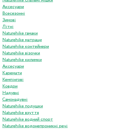
Naturehike спальні мішки
Аксесуари
Всесезонні
Зимові
Літні
Naturehike гамаки
Naturehike матраци
Naturehike контейнери
Naturehike візочки
Naturehike килимки
Аксесуари
Каремати
Кемпінгові
Ковдри
Надувні
Самонадувні
Naturehike подушки
Naturehike взуття
Naturehike водний спорт
Naturehike водонепроникні речі