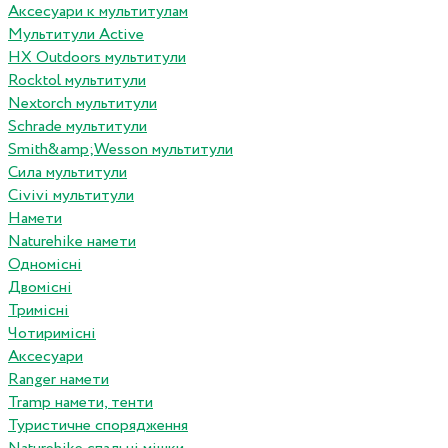
Аксесуари к мультитулам
Мультитули Active
HX Outdoors мультитули
Rocktol мультитули
Nextorch мультитули
Schrade мультитули
Smith&amp;Wesson мультитули
Сила мультитули
Civivi мультитули
Намети
Naturehike намети
Одномісні
Двомісні
Тримісні
Чотиримісні
Аксесуари
Ranger намети
Tramp намети, тенти
Туристичне спорядження