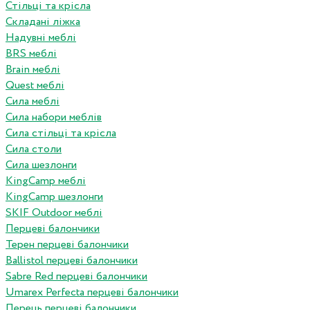
Стільці та крісла
Складані ліжка
Надувні меблі
BRS меблі
Brain меблі
Quest меблі
Сила меблі
Сила набори меблів
Сила стільці та крісла
Сила столи
Сила шезлонги
KingCamp меблі
KingCamp шезлонги
SKIF Outdoor меблі
Перцеві балончики
Терен перцеві балончики
Ballistol перцеві балончики
Sabre Red перцеві балончики
Umarex Perfecta перцеві балончики
Перець перцеві балончики