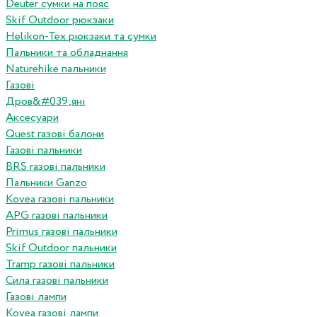
Deuter сумки на пояс
Skif Outdoor рюкзаки
Helikon-Tex рюкзаки та сумки
Пальники та обладнання
Naturehike пальники
Газові
Дров&#039;яні
Аксесуари
Quest газові балони
Газові пальники
BRS газові пальники
Пальники Ganzo
Kovea газові пальники
APG газові пальники
Primus газові пальники
Skif Outdoor пальники
Tramp газові пальники
Сила газові пальники
Газові лампи
Kovea газові лампи