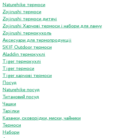
Naturehike термоси
Zojirushi термоси
Zojirushi термоси дитячі
Zojirushi Харчові термоси і набори для ланчу
Zojirushi термокухоль
Аксесуари для термопродукціі
SKIF Outdoor термоси
Aladdin термокухлі
Tiger термокухлі
Tiger термоси
Tiger харчові термоси
Посуд
Naturehike посуд
Титановий посуд
Чашки
Тарілки
Казанки, сковорідки, миски, чайники
Термоси
Набори