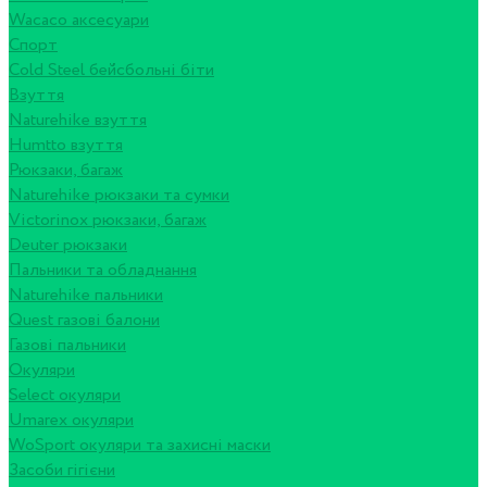
Wacaco аксесуари
Спорт
Cold Steel бейсбольні біти
Взуття
Naturehike взуття
Humtto взуття
Рюкзаки, багаж
Naturehike рюкзаки та сумки
Victorinox рюкзаки, багаж
Deuter рюкзаки
Пальники та обладнання
Naturehike пальники
Quest газові балони
Газові пальники
Окуляри
Select окуляри
Umarex окуляри
WoSport окуляри та захисні маски
Засоби гігієни