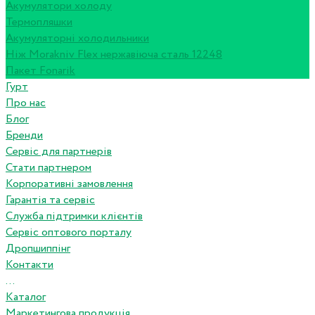
Акумулятори холоду
Термопляшки
Акумуляторні холодильники
Ніж Morakniv Flex нержавіюча сталь 12248
Пакет Fonarik
Гурт
Про нас
Блог
Бренди
Сервіс для партнерів
Стати партнером
Корпоративні замовлення
Гарантія та сервіс
Служба підтримки клієнтів
Сервіс оптового порталу
Дропшиппінг
Контакти
...
Каталог
Маркетингова продукція