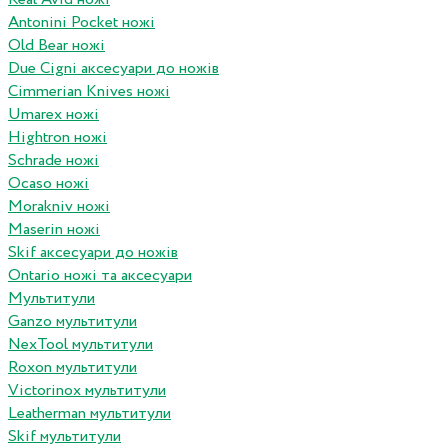
Antonini Pocket ножі
Old Bear ножі
Due Cigni аксесуари до ножів
Cimmerian Knives ножі
Umarex ножі
Hightron ножі
Schrade ножі
Ocaso ножі
Morakniv ножі
Maserin ножі
Skif аксесуари до ножів
Ontario ножі та аксесуари
Мультитули
Ganzo мультитули
NexTool мультитули
Roxon мультитули
Victorinox мультитули
Leatherman мультитули
Skif мультитули