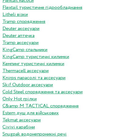
Flextail насоси
Flextail туристичне гідрообладнання
Litheli візки
Tramp спорядження
Deuter аксесуари
Deuter аптечка
Tramp аксесуари
KingCamp спальники
KingCamp туристичні килимки
Кемпинг туристичні килимки
Thermacell аксесуари
Knirps парасолі та аксесуари
Skif Outdoor аксесуари
Cold Steel спорядження та аксесуари
Only Hot грілки
C&amp;M TACTICAL спорядження
Estem душ для військових
Tekmat аксесуари
Сivivi карабіни
Snugpak водонепроникні речі