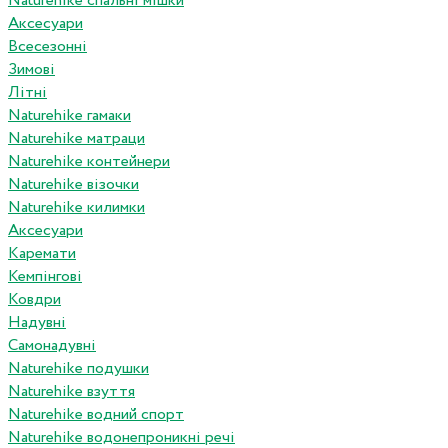
Naturehike спальні мішки
Аксесуари
Всесезонні
Зимові
Літні
Naturehike гамаки
Naturehike матраци
Naturehike контейнери
Naturehike візочки
Naturehike килимки
Аксесуари
Каремати
Кемпінгові
Ковдри
Надувні
Самонадувні
Naturehike подушки
Naturehike взуття
Naturehike водний спорт
Naturehike водонепроникні речі