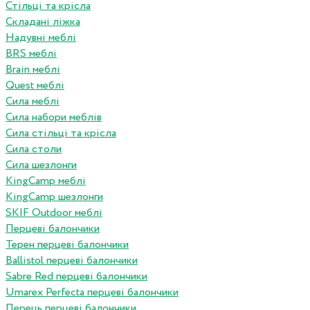
Стільці та крісла
Складані ліжка
Надувні меблі
BRS меблі
Brain меблі
Quest меблі
Сила меблі
Сила набори меблів
Сила стільці та крісла
Сила столи
Сила шезлонги
KingCamp меблі
KingCamp шезлонги
SKIF Outdoor меблі
Перцеві балончики
Терен перцеві балончики
Ballistol перцеві балончики
Sabre Red перцеві балончики
Umarex Perfecta перцеві балончики
Перець перцеві балончики