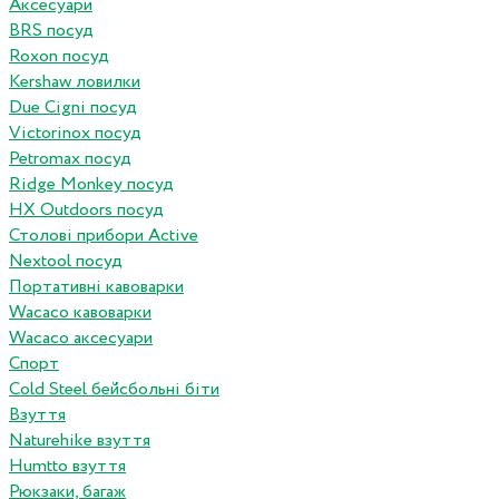
Аксесуари
BRS посуд
Roxon посуд
Kershaw ловилки
Due Cigni посуд
Victorinox посуд
Petromax посуд
Ridge Monkey посуд
HX Outdoors посуд
Столові прибори Active
Nextool посуд
Портативні кавоварки
Wacaco кавоварки
Wacaco аксесуари
Спорт
Cold Steel бейсбольні біти
Взуття
Naturehike взуття
Humtto взуття
Рюкзаки, багаж