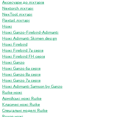
Аксесуари до ліхтарів
Nextorch ліхтарі
NexTool ліхтарі
Flextail ліхтарі
Ножі
Ножі Ganzo-Firebird-Adimanti
Ножі Adimanti Skimen design
Ножі Firebird
Ножі Firebird 7а серія
Ножі Firebird FH серія
Ножі Ganzo
Ножі Ganzo 6а серія
Ножі Ganzo 8а серія
Ножі Ganzo 7а серія
Ножі Adimanti Samson by Ganzo
Ruike ножі
Армійські ножі Ruike
Класичні ножі Ruike
Спеціальні моделі Ruike
Roxon ножi