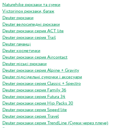
Naturehike рюкзаки та сумки
Victorinox рюкзаки, багаж
Deuter рюкзаки
Deuter велосипедні рюкзаки
Deuter рюкзаки серия ACT lite
Deuter рюкзаки серия Trail
Deuter гаманці
Deuter косметички
Deuter рюкзаки серия Aircontact
Deuter міські рюкзаки
Deuter рюкзаки серия Alpine + Gravity
Deuter підсідельні сумочки і аксесуари
Deuter рюкзаки серия Classic + Spectro
Deuter рюкзаки серия Family 36
Deuter рюкзаки серия Futura 34
Deuter рюкзаки серия Hip Packs 30
Deuter рюкзаки серия Speed lite
Deuter рюкзаки серия Travel
Deuter рюкзаки серия TrendLine (Сумки через плече)