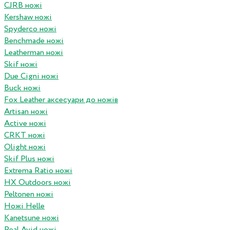
CJRB ножі
Kershaw ножі
Spyderco ножі
Benchmade ножі
Leatherman ножі
Skif ножі
Due Cigni ножі
Buck ножі
Fox Leather аксесуари до ножів
Artisan ножі
Active ножі
CRKT ножі
Olight ножі
Skif Plus ножі
Extrema Ratio ножі
HX Outdoors ножі
Peltonen ножі
Ножі Helle
Kanetsune ножі
Real Avid ножі