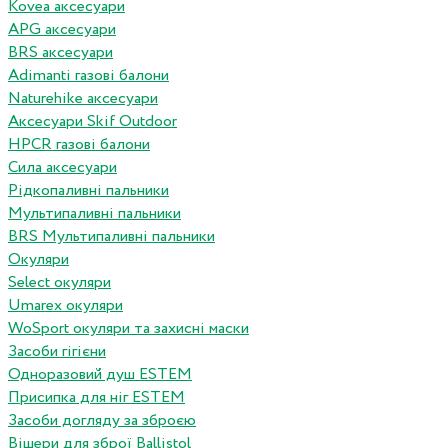
Kovea аксесуари
APG аксесуари
BRS аксесуари
Adimanti газові балони
Naturehike аксесуари
Аксесуари Skif Outdoor
HPCR газові балони
Сила аксесуари
Рідкопаливні пальники
Мультипаливні пальники
BRS Мультипаливні пальники
Окуляри
Select окуляри
Umarex окуляри
WoSport окуляри та захисні маски
Засоби гігієни
Одноразовий душ ESTEM
Присипка для ніг ESTEM
Засоби догляду за зброєю
Вішери для зброї Ballistol