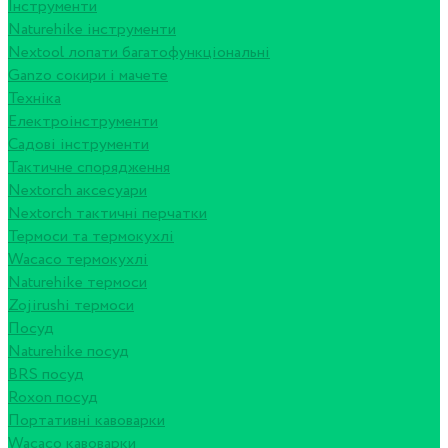
Інструменти
Naturehike інструменти
Nextool лопати багатофункціональні
Ganzo сокири і мачете
Техніка
Електроінструменти
Садові інструменти
Тактичне спорядження
Nextorch аксесуари
Nextorch тактичні перчатки
Термоси та термокухлі
Wacaco термокухлі
Naturehike термоси
Zojirushi термоси
Посуд
Naturehike посуд
BRS посуд
Roxon посуд
Портативні кавоварки
Wacaco кавоварки