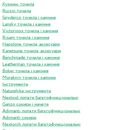
Кухонні точила
Ruixin точила
Spyderco точила і каміння
Lansky точила і каміння
Victorinox точила і каміння
Risam точила і каміння
Hapstone точила, аксесуари
Kanetsune точила, аксесуари
Benchmade точила і каміння
Leatherman точила і каміння
Boker точила і каміння
Morakniv точила і каміння
Інструменти
Naturehike інструменти
Nextool лопати багатофункціональні
Ganzo сокири і мачете
Adimanti лопати багатофункціональні
Adimanti сокири
Nextorch лопати багатофункціональні