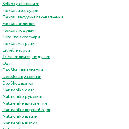
Selkbag спальники
Flextail аксесуари
Flextail вакуумні пакувальники
Flextail килимки
Flextail подушки
Nite Ize аксесуари
Flextail матраци
Litheli насоси
Tribe килимки, подушки
Одяг
DexShell шкарпетки
DexShell рукавички
DexShell шапки
Naturehike одяг
Naturehike рукавиці
Naturehike шкарпетки
Naturehike верхній одяг
Naturehike штани
Naturehike шапки