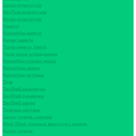
Ganzo мультитули
NexTool мультитули
Roxon мультитули
Намети
Naturehike намети
Ranger намети
Tramp намети, тенти
Туристичне спорядження
Naturehike спальні мішки
Naturehike гамаки
Naturehike матраци
Одяг
DexShell шкарпетки
DexShell рукавички
DexShell шапки
Точильні системи
Ganzo точила і каміння
Work Sharp точильні верстати і точила
Ruixin точила