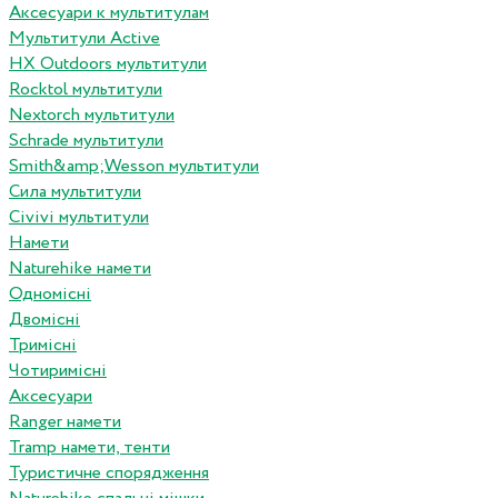
Аксесуари к мультитулам
Мультитули Active
HX Outdoors мультитули
Rocktol мультитули
Nextorch мультитули
Schrade мультитули
Smith&amp;Wesson мультитули
Сила мультитули
Civivi мультитули
Намети
Naturehike намети
Одномісні
Двомісні
Тримісні
Чотиримісні
Аксесуари
Ranger намети
Tramp намети, тенти
Туристичне спорядження