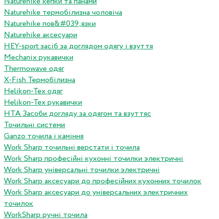
Naturehike кепки та панами
Naturehike термобілизна чоловіча
Naturehike пов&#039;язки
Naturehike аксесуари
HEY-sport засіб за доглядом одягу і взуття
Mechanix рукавички
Thermowave одяг
X-Fish Термобілизна
Helikon-Tex одяг
Helikon-Tex рукавички
HTA Засоби догляду за одягом та взуттяс
Точильні системи
Ganzo точила і каміння
Work Sharp точильні верстати і точила
Work Sharp професiйнi кухоннi точилки электричнi
Work Sharp унiверсальнi точилки электричнi
Work Sharp аксесуари до професiйних кухонних точилок
Work Sharp аксесуари до унiверсальних электричних
точилок
WorkSharp ручні точила