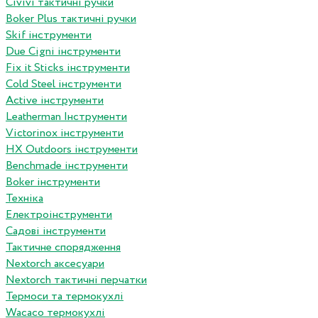
Сivivi тактичні ручки
Boker Plus тактичні ручки
Skif інструменти
Due Cigni інструменти
Fix it Sticks інструменти
Сold Steel інструменти
Active інструменти
Leatherman Інструменти
Victorinox інструменти
HX Outdoors інструменти
Benchmade інструменти
Boker інструменти
Техніка
Електроінструменти
Садові інструменти
Тактичне спорядження
Nextorch аксесуари
Nextorch тактичні перчатки
Термоси та термокухлі
Wacaco термокухлі