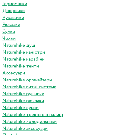
Гермомішки
Дощовики
Рукавички
Рюкзаки
Сумки
Чохли
Naturehike душ
Naturehike каністри
Naturehike карабіни
Naturehike тенти
Аксесуари
Naturehike органайзери
Naturehike питні системи
Naturehike рушники
Naturehike рюкзаки
Naturehike сумки
Naturehike трекінгові палиці
Naturehike холодильники
Naturehike аксесуари