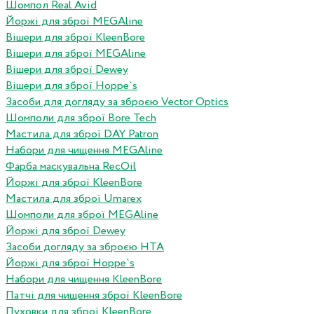
Шомпол Real Avid
Йоржі для зброї MEGAline
Вішери для зброї KleenBore
Вішери для зброї MEGAline
Вішери для зброї Dewey
Вішери для зброї Hoppe`s
Засоби для догляду за зброєю Vector Optics
Шомполи для зброї Bore Tech
Мастила для зброї DAY Patron
Набори для чищення MEGAline
Фарба маскувальна RecOil
Йоржі для зброї KleenBore
Мастила для зброї Umarex
Шомполи для зброї MEGAline
Йоржі для зброї Dewey
Засоби догляду за зброєю HTA
Йоржі для зброї Hoppe`s
Набори для чищення KleenBore
Патчі для чищення зброї KleenBore
Пуховки для зброї KleenBore