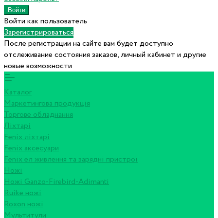
Войти как пользователь
Зарегистрироваться
После регистрации на сайте вам будет доступно
отслеживание состояния заказов, личный кабинет и другие
новые возможности
Каталог
Маркетингова продукція
Торгове обладнання
Ліхтарі
Fenix ліхтарі
Fenix аксесуари
Fenix ел живлення та зарядні пристрої
Ножі
Ножі Ganzo-Firebird-Adimanti
Ruike ножі
Roxon ножi
Мультитули