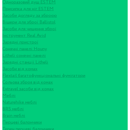
Одноразовий душ ESTEM
Присипка для ніг ESTEM
Засоби догляду за зброєю
Вішери для зброї Ballistol
Засоби для чищення зброї
Інструмент Real Avid
Зарядні пристрої
Сонячні панелі Houny
Litheli сонячні панелі
Зарядні станції Litheli
Засоби від комах
Flextail багатофункціональні фумігатори
Сольова зброя від комах
Extravel засоби від комах
Меблі
Naturehike меблі
BRS меблі
Brain меблі
Перцеві балончики
Терен перцеві балончики