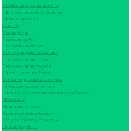
Ballistol перцеві балончики
Sabre Red перцеві балончики
Оптичні прилади
Біноклі
Монокуляри
Підзорні труби
Пневматична зброя
Аксесуари для пневматики
Пневматичні гвинтівки
Пневматичні пістолети
Масла і мастила Brunox
Велосипедні мастила Brunox
Інгібітори корозії Brunox
Мастила для догляду за карбоном Brunox
Риболовля
Рибальські снасті
Аксесуари для риболовлі
Все для монтажу оснастки
Термопродукція