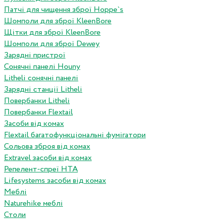
Патчі для чищення зброї Hoppe`s
Шомполи для зброї KleenBore
Щітки для зброї KleenBore
Шомполи для зброї Dewey
Зарядні пристрої
Сонячні панелі Houny
Litheli сонячні панелі
Зарядні станції Litheli
Повербанки Litheli
Повербанки Flextail
Засоби від комах
Flextail багатофункціональні фумігатори
Сольова зброя від комах
Extravel засоби від комах
Репелент-спреї HTA
Lifesystems засоби від комах
Меблі
Naturehike меблі
Столи