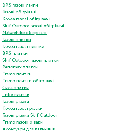
BRS газові лампи
Газові обігрівачі
Kovea газові обігрівачі
Skif Outdoor газові обігрівачі
Naturehike обігрівачі
Газові плитки
Kovea газові плитки
BRS плитки
Skif Outdoor газові плитки
Petromax плитки
Tramp плитки
Tramp плитки-обігрівачі
Сила плитки
Tribe плитки
Газові різаки
Kovea газові різаки
Газові різаки Skif Outdoor
Tramp газові різаки
Аксесуари для пальників