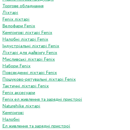
Торгове обладнання
Ліхтарі
Fenix ліхтарі
Велофари Fenix
Кемпінгові ліхтарі Fenix
Налобні ліхтарі Fenix
Індустріальні ліхтарі Fenix
Ліхтарі для дайвінгу Fenix
Мисливські ліхтарі Fenix
Набори Fenix
Повсякденні ліхтарі Fenix
Пошуково-рятувальні ліхтарі Fenix
Тактичні ліхтарі Fenix
Fenix аксесуари
Fenix ел живлення та зарядні пристрої
Naturehike ліхтарі
Кемпінгові
Налобні
Ел живлення та зарядні пристрої