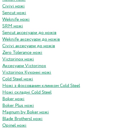
Civivi ножі
Sencut ножі
Weknife ножі
SRM ножі
Sencut аксесуари до ножів
Weknife аксесуари до ножів
Civivi аксесуари до ножів
Zero Tolerance ножі
Victorinox ножі
Аксесуари Victorinox
Victorinox Кухонні ножі
Cold Steel ножі
Ножі з фіксованим клинком Cold Steel
Ножі складні Cold Steel
Boker ножі
Boker Plus ножі
Magnum by Boker ножі
Blade Brothersl ножі
Opinel ножі