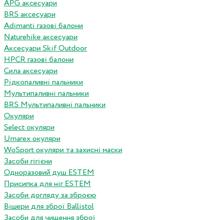
APG аксесуари
BRS аксесуари
Adimanti газові балони
Naturehike аксесуари
Аксесуари Skif Outdoor
HPCR газові балони
Сила аксесуари
Рідкопаливні пальники
Мультипаливні пальники
BRS Мультипаливні пальники
Окуляри
Select окуляри
Umarex окуляри
WoSport окуляри та захисні маски
Засоби гігієни
Одноразовий душ ESTEM
Присипка для ніг ESTEM
Засоби догляду за зброєю
Вішери для зброї Ballistol
Засоби для чищення зброї