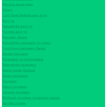
Wacaco аксесуари
Спорт
Cold Steel бейсбольні біти
Взуття
Naturehike взуття
Humtto взуття
Рюкзаки, багаж
Naturehike рюкзаки та сумки
Victorinox рюкзаки, багаж
Deuter рюкзаки
Пальники та обладнання
Naturehike пальники
Quest газові балони
Газові пальники
Окуляри
Select окуляри
Umarex окуляри
WoSport окуляри та захисні маски
Засоби гігієни