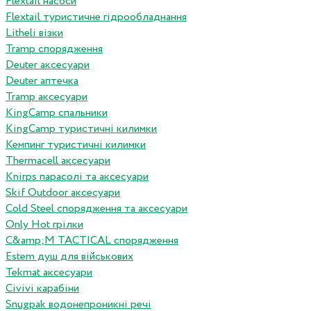
Flextail насоси
Flextail туристичне гідрообладнання
Litheli візки
Tramp спорядження
Deuter аксесуари
Deuter аптечка
Tramp аксесуари
KingCamp спальники
KingCamp туристичні килимки
Кемпинг туристичні килимки
Thermacell аксесуари
Knirps парасолі та аксесуари
Skif Outdoor аксесуари
Cold Steel спорядження та аксесуари
Only Hot грілки
C&amp;M TACTICAL спорядження
Estem душ для військових
Tekmat аксесуари
Сivivi карабіни
Snugpak водонепроникні речі