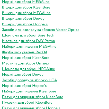
Йоржі для зброї MEGAline
Вішери для зброї KleenBore
Вішери для зброї MEGAline
Вішери для зброї Dewey
Вішери для зброї Hoppe`s
Засоби для догляду за зброєю Vector Optics
Шомполи для зброї Bore Tech
Мастила для зброї DAY Patron
Набори для чищення MEGAline
Фарба маскувальна RecOil
Йоржі для зброї KleenBore
Мастила для зброї Umarex
Шомполи для зброї MEGAline
Йоржі для зброї Dewey
Засоби догляду за зброєю HTA
Йоржі для зброї Hoppe`s
Набори для чищення KleenBore
Патчі для чищення зброї KleenBore
Пуховки для зброї KleenBore
Патчі для чищення зброї Hoppe`s