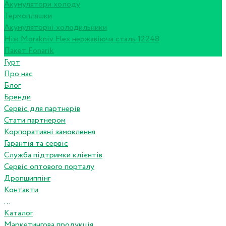
Акумулятори холоду
Термопляшки
Акумуляторні холодильники
Ніж Morakniv Flex нержавіюча сталь 12248
Пакет Fonarik
Гурт
Про нас
Блог
Бренди
Сервіс для партнерів
Стати партнером
Корпоративні замовлення
Гарантія та сервіс
Служба підтримки клієнтів
Сервіс оптового порталу
Дропшиппінг
Контакти
...
Каталог
Маркетингова продукція