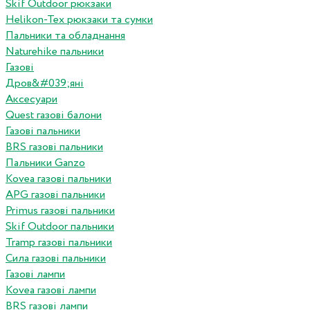
Skif Outdoor рюкзаки
Helikon-Tex рюкзаки та сумки
Пальники та обладнання
Naturehike пальники
Газові
Дров&#039;яні
Аксесуари
Quest газові балони
Газові пальники
BRS газові пальники
Пальники Ganzo
Kovea газові пальники
APG газові пальники
Primus газові пальники
Skif Outdoor пальники
Tramp газові пальники
Сила газові пальники
Газові лампи
Kovea газові лампи
BRS газові лампи