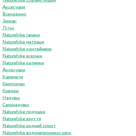
Naturehike спальні мішки
Аксесуари
Всесезонні
Зимові
Літні
Naturehike гамаки
Naturehike матраци
Naturehike контейнери
Naturehike візочки
Naturehike килимки
Аксесуари
Каремати
Кемпінгові
Ковдри
Надувні
Самонадувні
Naturehike подушки
Naturehike взуття
Naturehike водний спорт
Naturehike водонепроникні речі