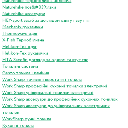
Naturehike термобілизна чоловіча
Naturehike пов&#039;язки
Naturehike аксесуари
HEY-sport засіб за доглядом одягу і взуття
Mechanix рукавички
Thermowave одяг
X-Fish Термобілизна
Helikon-Tex одяг
Helikon-Tex рукавички
HTA Засоби догляду за одягом та взуттяс
Точильні системи
Ganzo точила і каміння
Work Sharp точильні верстати і точила
Work Sharp професiйнi кухоннi точилки электричнi
Work Sharp унiверсальнi точилки электричнi
Work Sharp аксесуари до професiйних кухонних точилок
Work Sharp аксесуари до унiверсальних электричних
точилок
WorkSharp ручні точила
Кухонні точила