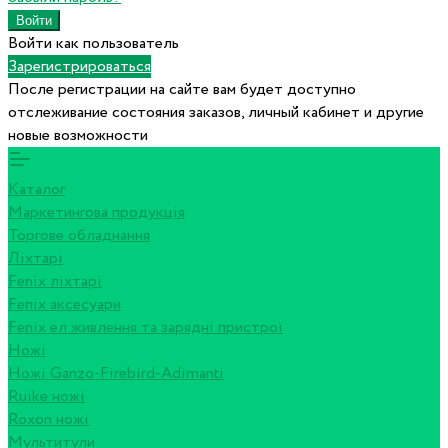
Войти как пользователь
Зарегистрироваться
После регистрации на сайте вам будет доступно
отслеживание состояния заказов, личный кабинет и другие
новые возможности
Каталог
Маркетингова продукція
Торгове обладнання
Ліхтарі
Fenix ліхтарі
Fenix аксесуари
Fenix ел живлення та зарядні пристрої
Ножі
Ножі Ganzo-Firebird-Adimanti
Ruike ножі
Roxon ножi
Мультитули