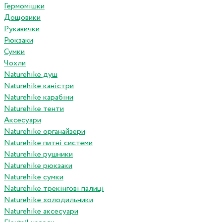
Гермомішки
Дощовики
Рукавички
Рюкзаки
Сумки
Чохли
Naturehike душ
Naturehike каністри
Naturehike карабіни
Naturehike тенти
Аксесуари
Naturehike органайзери
Naturehike питні системи
Naturehike рушники
Naturehike рюкзаки
Naturehike сумки
Naturehike трекінгові палиці
Naturehike холодильники
Naturehike аксесуари