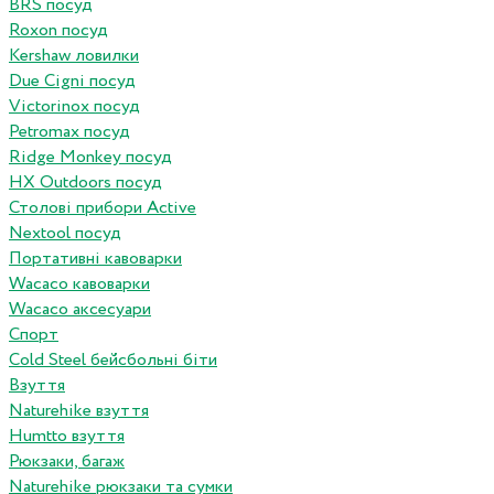
BRS посуд
Roxon посуд
Kershaw ловилки
Due Cigni посуд
Victorinox посуд
Petromax посуд
Ridge Monkey посуд
HX Outdoors посуд
Столові прибори Active
Nextool посуд
Портативні кавоварки
Wacaco кавоварки
Wacaco аксесуари
Спорт
Cold Steel бейсбольні біти
Взуття
Naturehike взуття
Humtto взуття
Рюкзаки, багаж
Naturehike рюкзаки та сумки