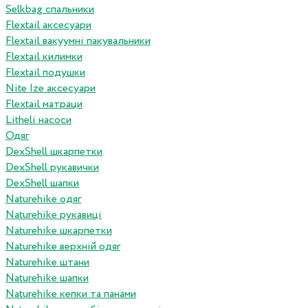
Selkbag спальники
Flextail аксесуари
Flextail вакуумні пакувальники
Flextail килимки
Flextail подушки
Nite Ize аксесуари
Flextail матраци
Litheli насоси
Одяг
DexShell шкарпетки
DexShell рукавички
DexShell шапки
Naturehike одяг
Naturehike рукавиці
Naturehike шкарпетки
Naturehike верхній одяг
Naturehike штани
Naturehike шапки
Naturehike кепки та панами