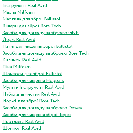
Інструмент Real Avid
Масла Milfoam
Мастила для зброї Ballistol
Вішери для зброї Bore Tech
Засоби для догляду за зброєю GNP
Йорж Real Avid
Патчі для чищення зброї Ballistol
Засоби для догляду за зброєю Bore Tech
Килимок Real Avid
Піна Milfoam
Шомполи для зброї Ballistol
Засоби для чищення Hoppe`s
Мульти Інструмент Real Avid
Набір для чистки Real Avid
Йоржі для зброї Bore Tech
Засоби для догляду за зброєю Dewey
Засоби для чищення зброї Терен
Протяжка Real Avid
Шомпол Real Avid