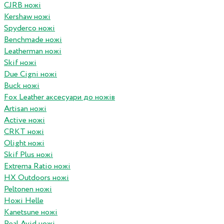
CJRB ножі
Kershaw ножі
Spyderco ножі
Benchmade ножі
Leatherman ножі
Skif ножі
Due Cigni ножі
Buck ножі
Fox Leather аксесуари до ножів
Artisan ножі
Active ножі
CRKT ножі
Olight ножі
Skif Plus ножі
Extrema Ratio ножі
HX Outdoors ножі
Peltonen ножі
Ножі Helle
Kanetsune ножі
Real Avid ножі