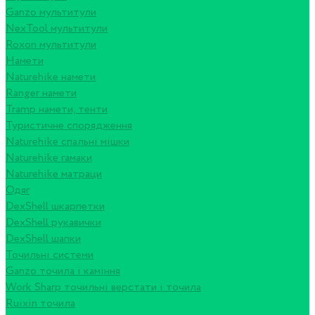
Ganzo мультитули
NexTool мультитули
Roxon мультитули
Намети
Naturehike намети
Ranger намети
Tramp намети, тенти
Туристичне спорядження
Naturehike спальні мішки
Naturehike гамаки
Naturehike матраци
Одяг
DexShell шкарпетки
DexShell рукавички
DexShell шапки
Точильні системи
Ganzo точила і каміння
Work Sharp точильні верстати і точила
Ruixin точила