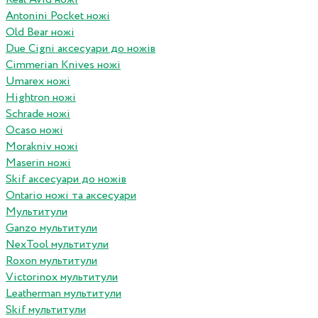
Antonini Pocket ножі
Old Bear ножі
Due Cigni аксесуари до ножів
Cimmerian Knives ножі
Umarex ножі
Hightron ножі
Schrade ножі
Ocaso ножі
Morakniv ножі
Maserin ножі
Skif аксесуари до ножів
Ontario ножі та аксесуари
Мультитули
Ganzo мультитули
NexTool мультитули
Roxon мультитули
Victorinox мультитули
Leatherman мультитули
Skif мультитули