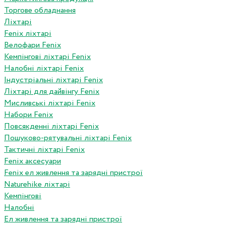
Торгове обладнання
Ліхтарі
Fenix ліхтарі
Велофари Fenix
Кемпінгові ліхтарі Fenix
Налобні ліхтарі Fenix
Індустріальні ліхтарі Fenix
Ліхтарі для дайвінгу Fenix
Мисливські ліхтарі Fenix
Набори Fenix
Повсякденні ліхтарі Fenix
Пошуково-рятувальні ліхтарі Fenix
Тактичні ліхтарі Fenix
Fenix аксесуари
Fenix ел живлення та зарядні пристрої
Naturehike ліхтарі
Кемпінгові
Налобні
Ел живлення та зарядні пристрої