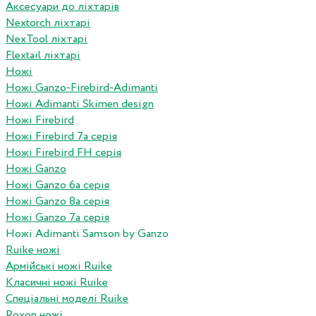
Аксесуари до ліхтарів
Nextorch ліхтарі
NexTool ліхтарі
Flextail ліхтарі
Ножі
Ножі Ganzo-Firebird-Adimanti
Ножі Adimanti Skimen design
Ножі Firebird
Ножі Firebird 7а серія
Ножі Firebird FH серія
Ножі Ganzo
Ножі Ganzo 6а серія
Ножі Ganzo 8а серія
Ножі Ganzo 7а серія
Ножі Adimanti Samson by Ganzo
Ruike ножі
Армійські ножі Ruike
Класичні ножі Ruike
Спеціальні моделі Ruike
Roxon ножi