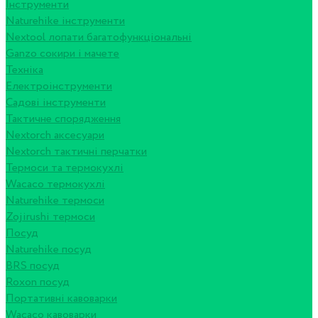
Інструменти
Naturehike інструменти
Nextool лопати багатофункціональні
Ganzo сокири і мачете
Техніка
Електроінструменти
Садові інструменти
Тактичне спорядження
Nextorch аксесуари
Nextorch тактичні перчатки
Термоси та термокухлі
Wacaco термокухлі
Naturehike термоси
Zojirushi термоси
Посуд
Naturehike посуд
BRS посуд
Roxon посуд
Портативні кавоварки
Wacaco кавоварки