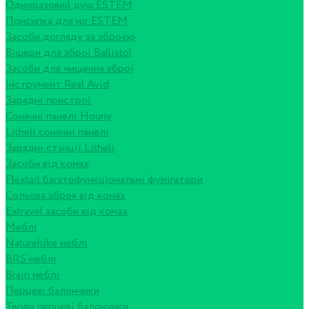
Одноразовий душ ESTEM
Присипка для ніг ESTEM
Засоби догляду за зброєю
Вішери для зброї Ballistol
Засоби для чищення зброї
Інструмент Real Avid
Зарядні пристрої
Сонячні панелі Houny
Litheli сонячні панелі
Зарядні станції Litheli
Засоби від комах
Flextail багатофункціональні фумігатори
Сольова зброя від комах
Extravel засоби від комах
Меблі
Naturehike меблі
BRS меблі
Brain меблі
Перцеві балончики
Терен перцеві балончики