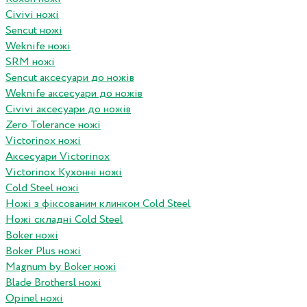
Civivi ножі
Sencut ножі
Weknife ножі
SRM ножі
Sencut аксесуари до ножів
Weknife аксесуари до ножів
Civivi аксесуари до ножів
Zero Tolerance ножі
Victorinox ножі
Аксесуари Victorinox
Victorinox Кухонні ножі
Cold Steel ножі
Ножі з фіксованим клинком Cold Steel
Ножі складні Cold Steel
Boker ножі
Boker Plus ножі
Magnum by Boker ножі
Blade Brothersl ножі
Opinel ножі