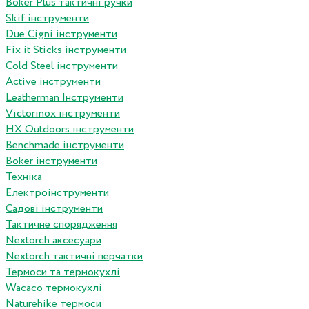
Boker Plus тактичні ручки
Skif інструменти
Due Cigni інструменти
Fix it Sticks інструменти
Сold Steel інструменти
Active інструменти
Leatherman Інструменти
Victorinox інструменти
HX Outdoors інструменти
Benchmade інструменти
Boker інструменти
Техніка
Електроінструменти
Садові інструменти
Тактичне спорядження
Nextorch аксесуари
Nextorch тактичні перчатки
Термоси та термокухлі
Wacaco термокухлі
Naturehike термоси