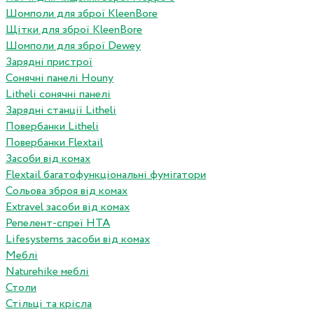
Шомполи для зброї KleenBore
Щітки для зброї KleenBore
Шомполи для зброї Dewey
Зарядні пристрої
Сонячні панелі Houny
Litheli сонячні панелі
Зарядні станції Litheli
Повербанки Litheli
Повербанки Flextail
Засоби від комах
Flextail багатофункціональні фумігатори
Сольова зброя від комах
Extravel засоби від комах
Репелент-спреї HTA
Lifesystems засоби від комах
Меблі
Naturehike меблі
Столи
Стільці та крісла