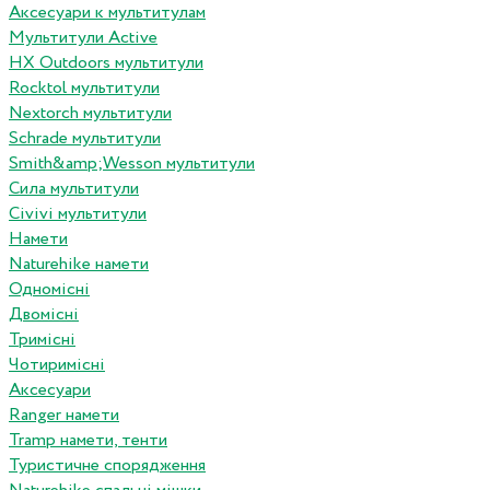
Аксесуари к мультитулам
Мультитули Active
HX Outdoors мультитули
Rocktol мультитули
Nextorch мультитули
Schrade мультитули
Smith&amp;Wesson мультитули
Сила мультитули
Civivi мультитули
Намети
Naturehike намети
Одномісні
Двомісні
Тримісні
Чотиримісні
Аксесуари
Ranger намети
Tramp намети, тенти
Туристичне спорядження