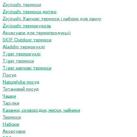
Zojirushi термоси
Zojirushi термоси дитячі
Zojirushi Харчові термоси і набори для ланчу
Zojirushi термокухоль
Аксесуари для термопродукціі
SKIF Outdoor термоси
Aladdin термокухлі
Tiger термокухлі
Tiger термоси
Tiger харчові термоси
Посуд
Naturehike посуд
Титановий посуд
Чашки
Тарілки
Казанки, сковорідки, миски, чайники
Термоси
Набори
Аксесуари