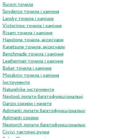
Ruixin точила
Spyderco точила і каміння
Lansky точила і каміння
Victorinox точила і каміння
Risam точила і каміння
Hapstone точила, аксесуари
Kanetsune точила, аксесуари
Benchmade точила і каміння
Leatherman точила і каміння
Boker точила і каміння
Morakniv точила і каміння
Інструменти
Naturehike інструменти
Nextool лопати багатофункціональні
Ganzo сокири і мачете
Adimanti лопати багатофункціональні
Adimanti сокири
Nextorch лопати багатофункціональні
Сivivi тактичні ручки