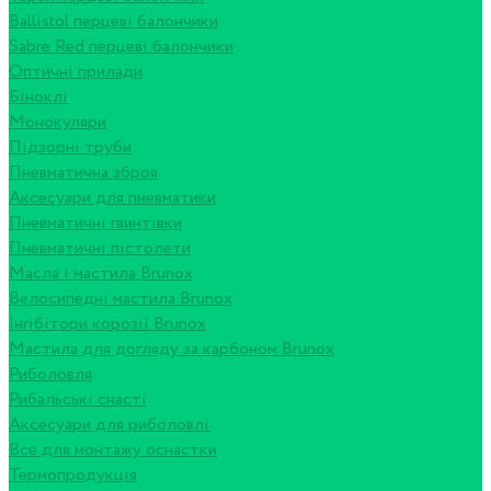
Ballistol перцеві балончики
Sabre Red перцеві балончики
Оптичні прилади
Біноклі
Монокуляри
Підзорні труби
Пневматична зброя
Аксесуари для пневматики
Пневматичні гвинтівки
Пневматичні пістолети
Масла і мастила Brunox
Велосипедні мастила Brunox
Інгібітори корозії Brunox
Мастила для догляду за карбоном Brunox
Риболовля
Рибальські снасті
Аксесуари для риболовлі
Все для монтажу оснастки
Термопродукція