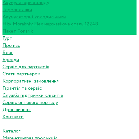
Акумулятори холоду
Термопляшки
Акумуляторні холодильники
Ніж Morakniv Flex нержавіюча сталь 12248
Пакет Fonarik
Гурт
Про нас
Блог
Бренди
Сервіс для партнерів
Стати партнером
Корпоративні замовлення
Гарантія та сервіс
Служба підтримки клієнтів
Сервіс оптового порталу
Дропшиппінг
Контакти
...
Каталог
Маркетингова продукція