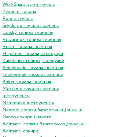
WorkSharp ручні точила
Кухонні точила
Ruixin точила
Spyderco точила і каміння
Lansky точила і каміння
Victorinox точила і каміння
Risam точила і каміння
Hapstone точила, аксесуари
Kanetsune точила, аксесуари
Benchmade точила і каміння
Leatherman точила і каміння
Boker точила і каміння
Morakniv точила і каміння
Інструменти
Naturehike інструменти
Nextool лопати багатофункціональні
Ganzo сокири і мачете
Adimanti лопати багатофункціональні
Adimanti сокири