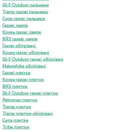
Skif Outdoor пальники
Tramp газові пальники
Сила газові пальники
Газові лампи
Kovea газові лампи
BRS газові лампи
Газові обігрівачі
Kovea газові обігрівачі
Skif Outdoor газові обігрівачі
Naturehike обігрівачі
Газові плитки
Kovea газові плитки
BRS плитки
Skif Outdoor газові плитки
Petromax плитки
Tramp плитки
Tramp плитки-обігрівачі
Сила плитки
Tribe плитки