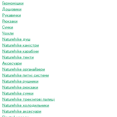
Гермомішки
Дощовики
Рукавички
Рюкзаки
Сумки
Чохли
Naturehike душ
Naturehike каністри
Naturehike карабіни
Naturehike тенти
Аксесуари
Naturehike органайзери
Naturehike питні системи
Naturehike рушники
Naturehike рюкзаки
Naturehike сумки
Naturehike трекінгові палиці
Naturehike холодильники
Naturehike аксесуари