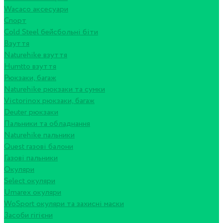
Wacaco аксесуари
Спорт
Cold Steel бейсбольні біти
Взуття
Naturehike взуття
Humtto взуття
Рюкзаки, багаж
Naturehike рюкзаки та сумки
Victorinox рюкзаки, багаж
Deuter рюкзаки
Пальники та обладнання
Naturehike пальники
Quest газові балони
Газові пальники
Окуляри
Select окуляри
Umarex окуляри
WoSport окуляри та захисні маски
Засоби гігієни