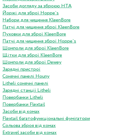
Засоби догляду за зброєю HTA
Йоржі для зброї Hoppe`s
Набори для чищення KleenBore
Патчі для чищення зброї KleenBore
Пуховки для зброї KleenBore
Патчі для чищення зброї Hoppe`s
Шомполи для зброї KleenBore
Щітки для зброї KleenBore
Шомполи для зброї Dewey
Зарядні пристрої
Сонячні панелі Houny
Litheli сонячні панелі
Зарядні станції Litheli
Повербанки Litheli
Повербанки Flextail
Засоби від комах
Flextail багатофункціональні фумігатори
Сольова зброя від комах
Extravel засоби від комах