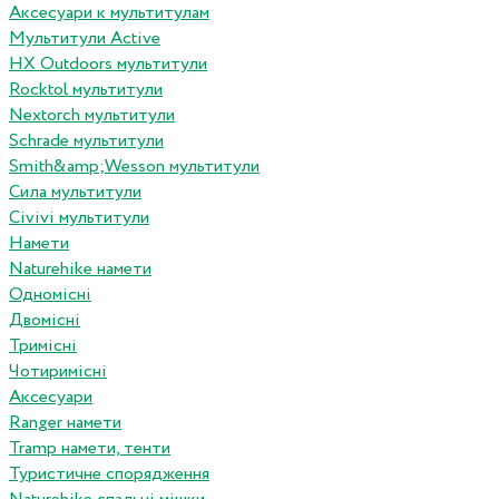
Аксесуари к мультитулам
Мультитули Active
HX Outdoors мультитули
Rocktol мультитули
Nextorch мультитули
Schrade мультитули
Smith&amp;Wesson мультитули
Сила мультитули
Civivi мультитули
Намети
Naturehike намети
Одномісні
Двомісні
Тримісні
Чотиримісні
Аксесуари
Ranger намети
Tramp намети, тенти
Туристичне спорядження