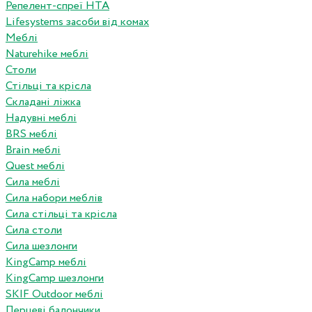
Репелент-спреї HTA
Lifesystems засоби від комах
Меблі
Naturehike меблі
Столи
Стільці та крісла
Складані ліжка
Надувні меблі
BRS меблі
Brain меблі
Quest меблі
Сила меблі
Сила набори меблів
Сила стільці та крісла
Сила столи
Сила шезлонги
KingCamp меблі
KingCamp шезлонги
SKIF Outdoor меблі
Перцеві балончики