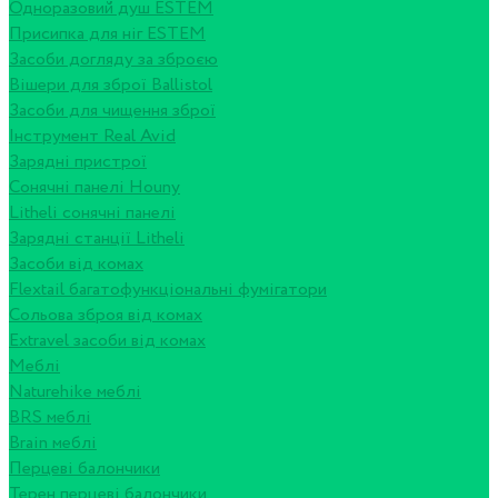
Одноразовий душ ESTEM
Присипка для ніг ESTEM
Засоби догляду за зброєю
Вішери для зброї Ballistol
Засоби для чищення зброї
Інструмент Real Avid
Зарядні пристрої
Сонячні панелі Houny
Litheli сонячні панелі
Зарядні станції Litheli
Засоби від комах
Flextail багатофункціональні фумігатори
Сольова зброя від комах
Extravel засоби від комах
Меблі
Naturehike меблі
BRS меблі
Brain меблі
Перцеві балончики
Терен перцеві балончики