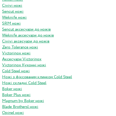
Civivi ножі
Sencut ножі
Weknife ножі
SRM ножі
Sencut аксесуари до ножів
Weknife аксесуари до ножів
Civivi аксесуари до ножів
Zero Tolerance ножі
Victorinox ножі
Аксесуари Victorinox
Victorinox Кухонні ножі
Cold Steel ножі
Ножі з фіксованим клинком Cold Steel
Ножі складні Cold Steel
Boker ножі
Boker Plus ножі
Magnum by Boker ножі
Blade Brothersl ножі
Opinel ножі