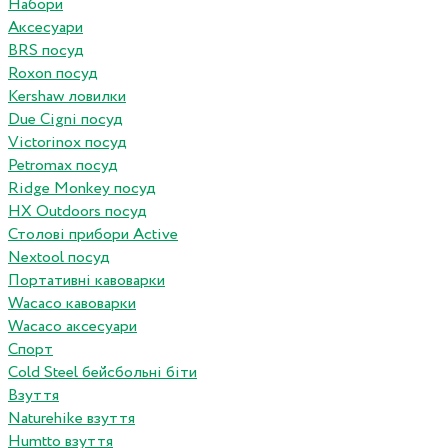
Набори
Аксесуари
BRS посуд
Roxon посуд
Kershaw ловилки
Due Cigni посуд
Victorinox посуд
Petromax посуд
Ridge Monkey посуд
HX Outdoors посуд
Столові прибори Active
Nextool посуд
Портативні кавоварки
Wacaco кавоварки
Wacaco аксесуари
Спорт
Cold Steel бейсбольні біти
Взуття
Naturehike взуття
Humtto взуття