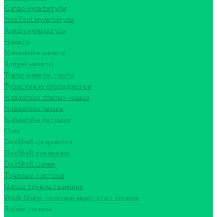
Ganzo мультитули
NexTool мультитули
Roxon мультитули
Намети
Naturehike намети
Ranger намети
Tramp намети, тенти
Туристичне спорядження
Naturehike спальні мішки
Naturehike гамаки
Naturehike матраци
Одяг
DexShell шкарпетки
DexShell рукавички
DexShell шапки
Точильні системи
Ganzo точила і каміння
Work Sharp точильні верстати і точила
Ruixin точила