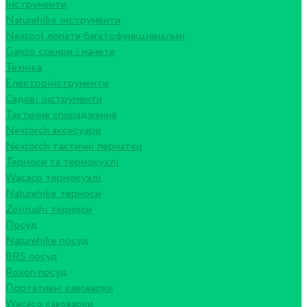
Інструменти
Naturehike інструменти
Nextool лопати багатофункціональні
Ganzo сокири і мачете
Техніка
Електроінструменти
Садові інструменти
Тактичне спорядження
Nextorch аксесуари
Nextorch тактичні перчатки
Термоси та термокухлі
Wacaco термокухлі
Naturehike термоси
Zojirushi термоси
Посуд
Naturehike посуд
BRS посуд
Roxon посуд
Портативні кавоварки
Wacaco кавоварки