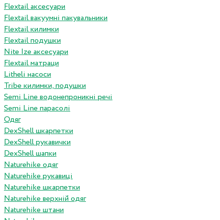
Flextail аксесуари
Flextail вакуумні пакувальники
Flextail килимки
Flextail подушки
Nite Ize аксесуари
Flextail матраци
Litheli насоси
Tribe килимки, подушки
Semi Line водонепроникні речі
Semi Line парасолі
Одяг
DexShell шкарпетки
DexShell рукавички
DexShell шапки
Naturehike одяг
Naturehike рукавиці
Naturehike шкарпетки
Naturehike верхній одяг
Naturehike штани