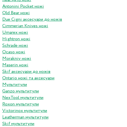
Antonini Pocket ножі
Old Bear ножі
Due Cigni аксесуари до ножів
Cimmerian Knives ножі
Umarex ножі
Hightron ножі
Schrade ножі
Ocaso ножі
Morakniv ножі
Maserin ножі
Skif аксесуари до ножів
Ontario ножі та аксесуари
Мультитули
Ganzo мультитули
NexTool мультитули
Roxon мультитули
Victorinox мультитули
Leatherman мультитули
Skif мультитули