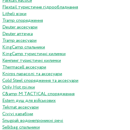
Flextail насоси
Flextail туристичне гідрообладнання
Litheli візки
Tramp спорядження
Deuter аксесуари
Deuter аптечка
Tramp аксесуари
KingCamp спальники
KingCamp туристичні килимки
Кемпинг туристичні килимки
Thermacell аксесуари
Knirps парасолі та аксесуари
Cold Steel спорядження та аксесуари
Only Hot грілки
C&amp;M TACTICAL спорядження
Estem душ для військових
Tekmat аксесуари
Сivivi карабіни
Snugpak водонепроникні речі
Selkbag спальники