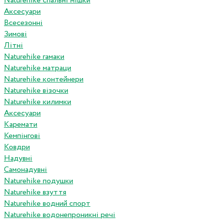
Naturehike спальні мішки
Аксесуари
Всесезонні
Зимові
Літні
Naturehike гамаки
Naturehike матраци
Naturehike контейнери
Naturehike візочки
Naturehike килимки
Аксесуари
Каремати
Кемпінгові
Ковдри
Надувні
Самонадувні
Naturehike подушки
Naturehike взуття
Naturehike водний спорт
Naturehike водонепроникні речі