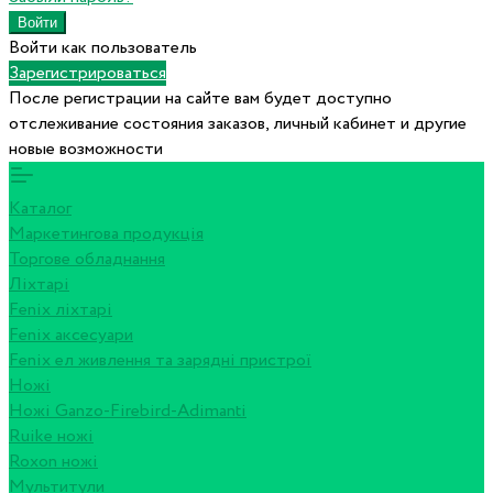
Войти как пользователь
Зарегистрироваться
После регистрации на сайте вам будет доступно
отслеживание состояния заказов, личный кабинет и другие
новые возможности
Каталог
Маркетингова продукція
Торгове обладнання
Ліхтарі
Fenix ліхтарі
Fenix аксесуари
Fenix ел живлення та зарядні пристрої
Ножі
Ножі Ganzo-Firebird-Adimanti
Ruike ножі
Roxon ножi
Мультитули