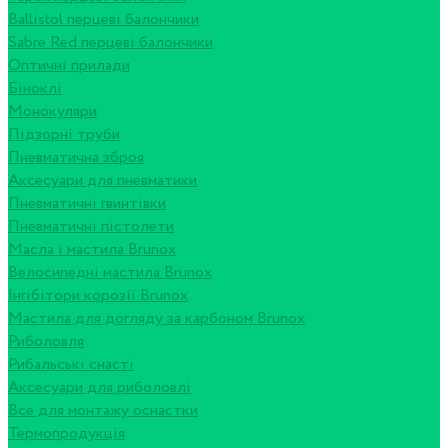
Ballistol перцеві балончики
Sabre Red перцеві балончики
Оптичні прилади
Біноклі
Монокуляри
Підзорні труби
Пневматична зброя
Аксесуари для пневматики
Пневматичні гвинтівки
Пневматичні пістолети
Масла і мастила Brunox
Велосипедні мастила Brunox
Інгібітори корозії Brunox
Мастила для догляду за карбоном Brunox
Риболовля
Рибальські снасті
Аксесуари для риболовлі
Все для монтажу оснастки
Термопродукція