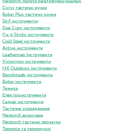
Nextorch лопати багатофункціональні
Сivivi тактичні ручки
Boker Plus тактичні ручки
Skif інструменти
Due Cigni інструменти
Fix it Sticks інструменти
Сold Steel інструменти
Active інструменти
Leatherman Інструменти
Victorinox інструменти
HX Outdoors інструменти
Benchmade інструменти
Boker інструменти
Техніка
Електроінструменти
Садові інструменти
Тактичне спорядження
Nextorch аксесуари
Nextorch тактичні перчатки
Термоси та термокухлі