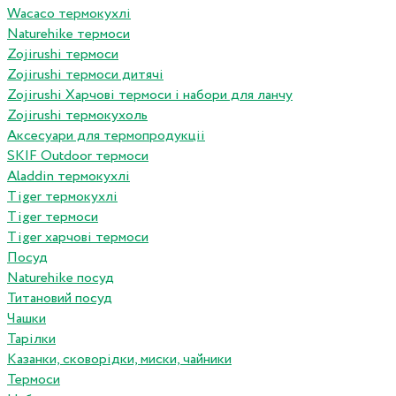
Wacaco термокухлі
Naturehike термоси
Zojirushi термоси
Zojirushi термоси дитячі
Zojirushi Харчові термоси і набори для ланчу
Zojirushi термокухоль
Аксесуари для термопродукціі
SKIF Outdoor термоси
Aladdin термокухлі
Tiger термокухлі
Tiger термоси
Tiger харчові термоси
Посуд
Naturehike посуд
Титановий посуд
Чашки
Тарілки
Казанки, сковорідки, миски, чайники
Термоси