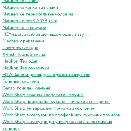
Naturehike шапки
Naturehike кепки та панами
Naturehike термобілизна чоловіча
Naturehike пов&#039;язки
Naturehike аксесуари
HEY-sport засіб за доглядом одягу і взуття
Mechanix рукавички
Thermowave одяг
X-Fish Термобілизна
Helikon-Tex одяг
Helikon-Tex рукавички
HTA Засоби догляду за одягом та взуттяс
Точильні системи
Ganzo точила і каміння
Work Sharp точильні верстати і точила
Work Sharp професiйнi кухоннi точилки электричнi
Work Sharp унiверсальнi точилки электричнi
Work Sharp аксесуари до професiйних кухонних точилок
Work Sharp аксесуари до унiверсальних электричних
точилок