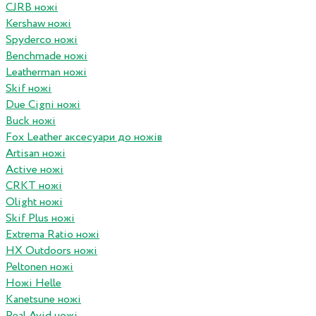
CJRB ножі
Kershaw ножі
Spyderco ножі
Benchmade ножі
Leatherman ножі
Skif ножі
Due Cigni ножі
Buck ножі
Fox Leather аксесуари до ножів
Artisan ножі
Active ножі
CRKT ножі
Olight ножі
Skif Plus ножі
Extrema Ratio ножі
HX Outdoors ножі
Peltonen ножі
Ножі Helle
Kanetsune ножі
Real Avid ножі