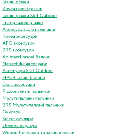
Газові різаки
Kovea газові різаки
Газові різаки Skif Outdoor
Tramp газові різаки
Аксесуари для пальників
Kovea аксесуари
APG аксесуари
BRS аксесуари
Adimanti газові балони
Naturehike аксесуари
Аксесуари Skif Outdoor
HPCR газові балони
Сила аксесуари
Рідкопаливні пальники
Мультипаливні пальники
BRS Мультипаливні пальники
Окуляри
Select окуляри
Umarex окуляри
WoSport окуляри та захисні маски