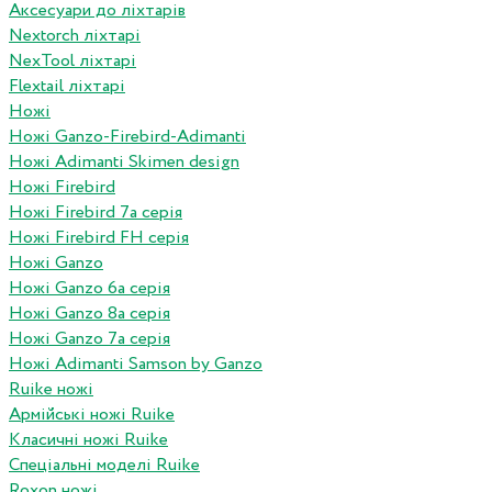
Аксесуари до ліхтарів
Nextorch ліхтарі
NexTool ліхтарі
Flextail ліхтарі
Ножі
Ножі Ganzo-Firebird-Adimanti
Ножі Adimanti Skimen design
Ножі Firebird
Ножі Firebird 7а серія
Ножі Firebird FH серія
Ножі Ganzo
Ножі Ganzo 6а серія
Ножі Ganzo 8а серія
Ножі Ganzo 7а серія
Ножі Adimanti Samson by Ganzo
Ruike ножі
Армійські ножі Ruike
Класичні ножі Ruike
Спеціальні моделі Ruike
Roxon ножi