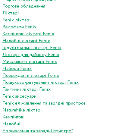
Торгове обладнання
Ліхтарі
Fenix ліхтарі
Велофари Fenix
Кемпінгові ліхтарі Fenix
Налобні ліхтарі Fenix
Індустріальні ліхтарі Fenix
Ліхтарі для дайвінгу Fenix
Мисливські ліхтарі Fenix
Набори Fenix
Повсякденні ліхтарі Fenix
Пошуково-рятувальні ліхтарі Fenix
Тактичні ліхтарі Fenix
Fenix аксесуари
Fenix ел живлення та зарядні пристрої
Naturehike ліхтарі
Кемпінгові
Налобні
Ел живлення та зарядні пристрої