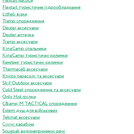
Flextail насоси
Flextail туристичне гідрообладнання
Litheli візки
Tramp спорядження
Deuter аксесуари
Deuter аптечка
Tramp аксесуари
KingCamp спальники
KingCamp туристичні килимки
Кемпинг туристичні килимки
Thermacell аксесуари
Knirps парасолі та аксесуари
Skif Outdoor аксесуари
Cold Steel спорядження та аксесуари
Only Hot грілки
C&amp;M TACTICAL спорядження
Estem душ для військових
Tekmat аксесуари
Сivivi карабіни
Snugpak водонепроникні речі