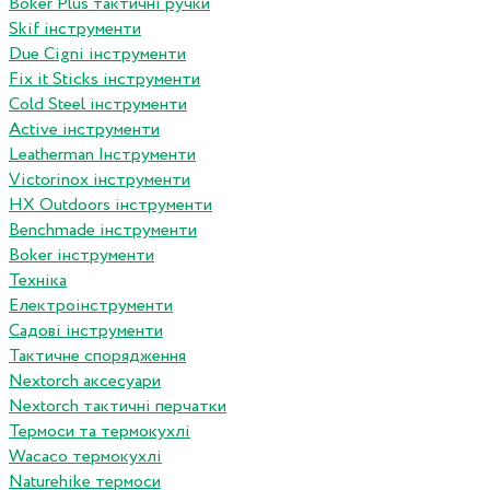
Boker Plus тактичні ручки
Skif інструменти
Due Cigni інструменти
Fix it Sticks інструменти
Сold Steel інструменти
Active інструменти
Leatherman Інструменти
Victorinox інструменти
HX Outdoors інструменти
Benchmade інструменти
Boker інструменти
Техніка
Електроінструменти
Садові інструменти
Тактичне спорядження
Nextorch аксесуари
Nextorch тактичні перчатки
Термоси та термокухлі
Wacaco термокухлі
Naturehike термоси