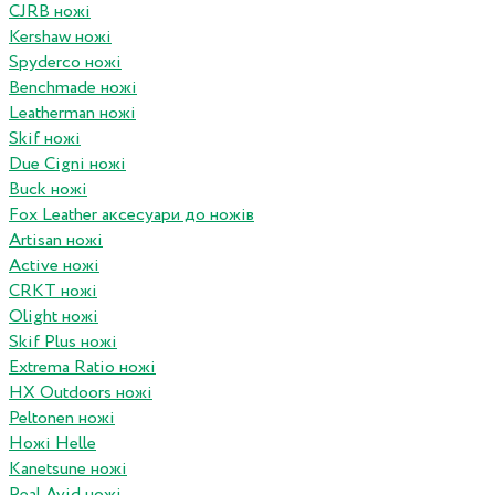
CJRB ножі
Kershaw ножі
Spyderco ножі
Benchmade ножі
Leatherman ножі
Skif ножі
Due Cigni ножі
Buck ножі
Fox Leather аксесуари до ножів
Artisan ножі
Active ножі
CRKT ножі
Olight ножі
Skif Plus ножі
Extrema Ratio ножі
HX Outdoors ножі
Peltonen ножі
Ножі Helle
Kanetsune ножі
Real Avid ножі