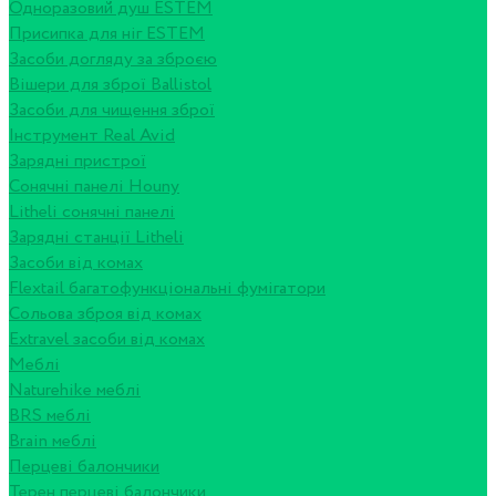
Одноразовий душ ESTEM
Присипка для ніг ESTEM
Засоби догляду за зброєю
Вішери для зброї Ballistol
Засоби для чищення зброї
Інструмент Real Avid
Зарядні пристрої
Сонячні панелі Houny
Litheli сонячні панелі
Зарядні станції Litheli
Засоби від комах
Flextail багатофункціональні фумігатори
Сольова зброя від комах
Extravel засоби від комах
Меблі
Naturehike меблі
BRS меблі
Brain меблі
Перцеві балончики
Терен перцеві балончики