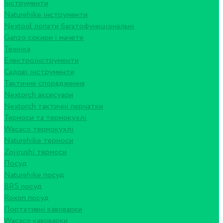
Інструменти
Naturehike інструменти
Nextool лопати багатофункціональні
Ganzo сокири і мачете
Техніка
Електроінструменти
Садові інструменти
Тактичне спорядження
Nextorch аксесуари
Nextorch тактичні перчатки
Термоси та термокухлі
Wacaco термокухлі
Naturehike термоси
Zojirushi термоси
Посуд
Naturehike посуд
BRS посуд
Roxon посуд
Портативні кавоварки
Wacaco кавоварки