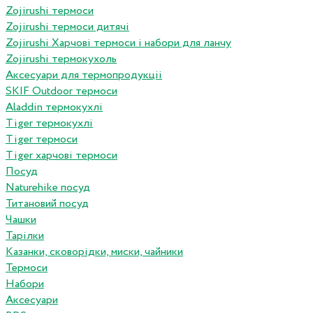
Zojirushi термоси
Zojirushi термоси дитячі
Zojirushi Харчові термоси і набори для ланчу
Zojirushi термокухоль
Аксесуари для термопродукціі
SKIF Outdoor термоси
Aladdin термокухлі
Tiger термокухлі
Tiger термоси
Tiger харчові термоси
Посуд
Naturehike посуд
Титановий посуд
Чашки
Тарілки
Казанки, сковорідки, миски, чайники
Термоси
Набори
Аксесуари