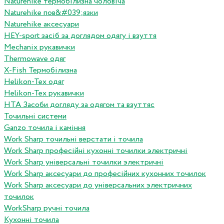
Naturehike термобілизна чоловіча
Naturehike пов&#039;язки
Naturehike аксесуари
HEY-sport засіб за доглядом одягу і взуття
Mechanix рукавички
Thermowave одяг
X-Fish Термобілизна
Helikon-Tex одяг
Helikon-Tex рукавички
HTA Засоби догляду за одягом та взуттяс
Точильні системи
Ganzo точила і каміння
Work Sharp точильні верстати і точила
Work Sharp професiйнi кухоннi точилки электричнi
Work Sharp унiверсальнi точилки электричнi
Work Sharp аксесуари до професiйних кухонних точилок
Work Sharp аксесуари до унiверсальних электричних
точилок
WorkSharp ручні точила
Кухонні точила