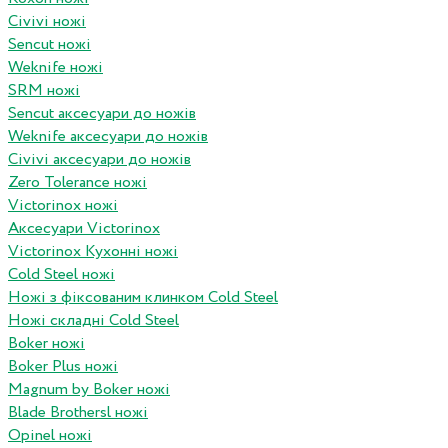
Civivi ножі
Sencut ножі
Weknife ножі
SRM ножі
Sencut аксесуари до ножів
Weknife аксесуари до ножів
Civivi аксесуари до ножів
Zero Tolerance ножі
Victorinox ножі
Аксесуари Victorinox
Victorinox Кухонні ножі
Cold Steel ножі
Ножі з фіксованим клинком Cold Steel
Ножі складні Cold Steel
Boker ножі
Boker Plus ножі
Magnum by Boker ножі
Blade Brothersl ножі
Opinel ножі