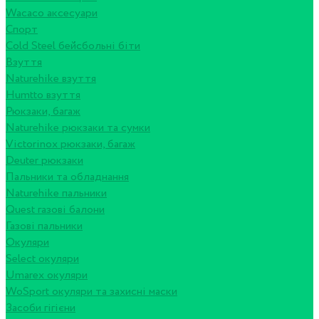
Wacaco аксесуари
Спорт
Cold Steel бейсбольні біти
Взуття
Naturehike взуття
Humtto взуття
Рюкзаки, багаж
Naturehike рюкзаки та сумки
Victorinox рюкзаки, багаж
Deuter рюкзаки
Пальники та обладнання
Naturehike пальники
Quest газові балони
Газові пальники
Окуляри
Select окуляри
Umarex окуляри
WoSport окуляри та захисні маски
Засоби гігієни