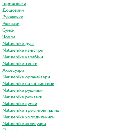
Гермомішки
Дощовики
Рукавички
Рюкзаки
Сумки
Чохли
Naturehike душ
Naturehike каністри
Naturehike карабіни
Naturehike тенти
Аксесуари
Naturehike органайзери
Naturehike питні системи
Naturehike рушники
Naturehike рюкзаки
Naturehike сумки
Naturehike трекінгові палиці
Naturehike холодильники
Naturehike аксесуари