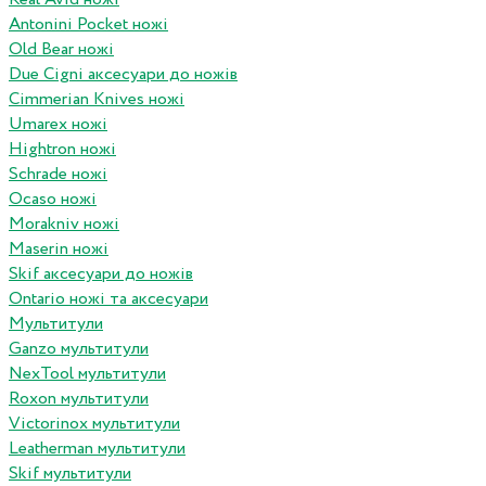
Antonini Pocket ножі
Old Bear ножі
Due Cigni аксесуари до ножів
Cimmerian Knives ножі
Umarex ножі
Hightron ножі
Schrade ножі
Ocaso ножі
Morakniv ножі
Maserin ножі
Skif аксесуари до ножів
Ontario ножі та аксесуари
Мультитули
Ganzo мультитули
NexTool мультитули
Roxon мультитули
Victorinox мультитули
Leatherman мультитули
Skif мультитули