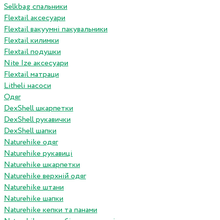
Selkbag спальники
Flextail аксесуари
Flextail вакуумні пакувальники
Flextail килимки
Flextail подушки
Nite Ize аксесуари
Flextail матраци
Litheli насоси
Одяг
DexShell шкарпетки
DexShell рукавички
DexShell шапки
Naturehike одяг
Naturehike рукавиці
Naturehike шкарпетки
Naturehike верхній одяг
Naturehike штани
Naturehike шапки
Naturehike кепки та панами