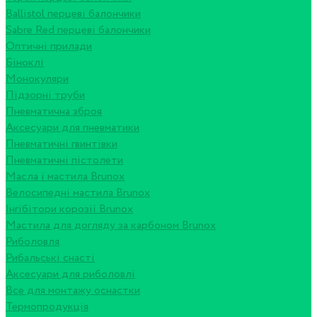
Ballistol перцеві балончики
Sabre Red перцеві балончики
Оптичні прилади
Біноклі
Монокуляри
Підзорні труби
Пневматична зброя
Аксесуари для пневматики
Пневматичні гвинтівки
Пневматичні пістолети
Масла і мастила Brunox
Велосипедні мастила Brunox
Інгібітори корозії Brunox
Мастила для догляду за карбоном Brunox
Риболовля
Рибальські снасті
Аксесуари для риболовлі
Все для монтажу оснастки
Термопродукція