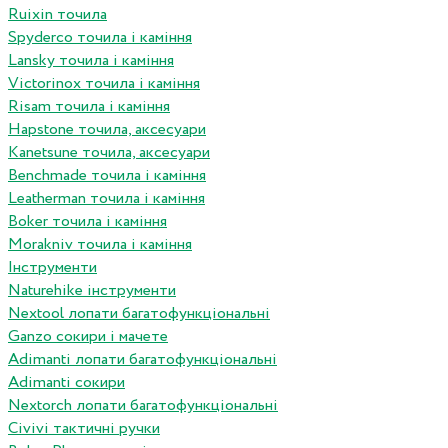
Ruixin точила
Spyderco точила і каміння
Lansky точила і каміння
Victorinox точила і каміння
Risam точила і каміння
Hapstone точила, аксесуари
Kanetsune точила, аксесуари
Benchmade точила і каміння
Leatherman точила і каміння
Boker точила і каміння
Morakniv точила і каміння
Інструменти
Naturehike інструменти
Nextool лопати багатофункціональні
Ganzo сокири і мачете
Adimanti лопати багатофункціональні
Adimanti сокири
Nextorch лопати багатофункціональні
Сivivi тактичні ручки