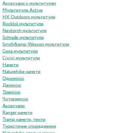
Аксесуари к мультитулам
Мультитули Active
HX Outdoors мультитули
Rocktol мультитули
Nextorch мультитули
Schrade мультитули
Smith&amp;Wesson мультитули
Сила мультитули
Civivi мультитули
Намети
Naturehike намети
Одномісні
Двомісні
Тримісні
Чотиримісні
Аксесуари
Ranger намети
Tramp намети, тенти
Туристичне спорядження