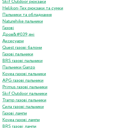
Skif Outdoor рюкзаки
Helikon-Tex рюкзаки та сумки
Пальники та обладнання
Naturehike пальники
Газові
Дров&#039;яні
Аксесуари
Quest газові балони
Газові пальники
BRS газові пальники
Пальники Ganzo
Kovea газові пальники
APG газові пальники
Primus газові пальники
Skif Outdoor пальники
Tramp газові пальники
Сила газові пальники
Газові лампи
Kovea газові лампи
BRS газові лампи