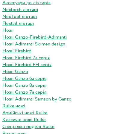
Аксесуари до ліхтарів
Nextorch ліхтарі
NexTool ліхтарі
Flextail ліхтарі
Ножі
Ножі Ganzo-Firebird-Adimanti
Ножі Adimanti Skimen design
Ножі Firebird
Ножі Firebird 7а серія
Ножі Firebird FH серія
Ножі Ganzo
Ножі Ganzo 6а серія
Ножі Ganzo 8а серія
Ножі Ganzo 7а серія
Ножі Adimanti Samson by Ganzo
Ruike ножі
Армійські ножі Ruike
Класичні ножі Ruike
Спеціальні моделі Ruike
Roxon ножi