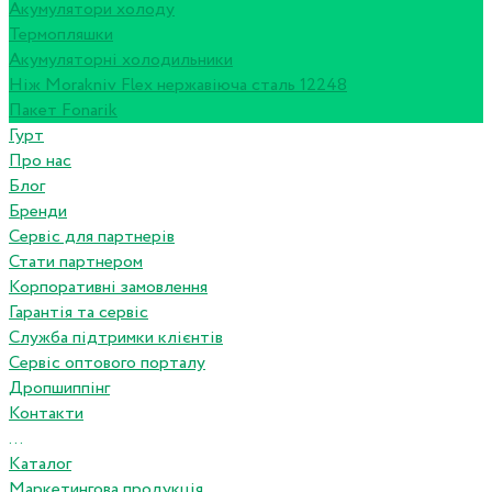
Акумулятори холоду
Термопляшки
Акумуляторні холодильники
Ніж Morakniv Flex нержавіюча сталь 12248
Пакет Fonarik
Гурт
Про нас
Блог
Бренди
Сервіс для партнерів
Стати партнером
Корпоративні замовлення
Гарантія та сервіс
Служба підтримки клієнтів
Сервіс оптового порталу
Дропшиппінг
Контакти
...
Каталог
Маркетингова продукція