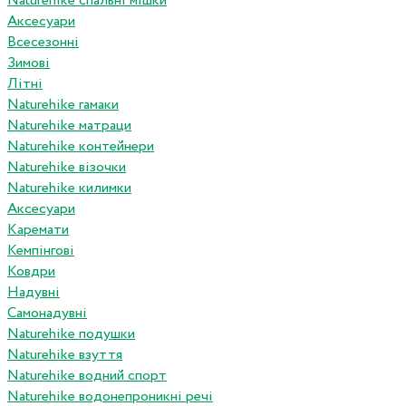
Naturehike спальні мішки
Аксесуари
Всесезонні
Зимові
Літні
Naturehike гамаки
Naturehike матраци
Naturehike контейнери
Naturehike візочки
Naturehike килимки
Аксесуари
Каремати
Кемпінгові
Ковдри
Надувні
Самонадувні
Naturehike подушки
Naturehike взуття
Naturehike водний спорт
Naturehike водонепроникні речі