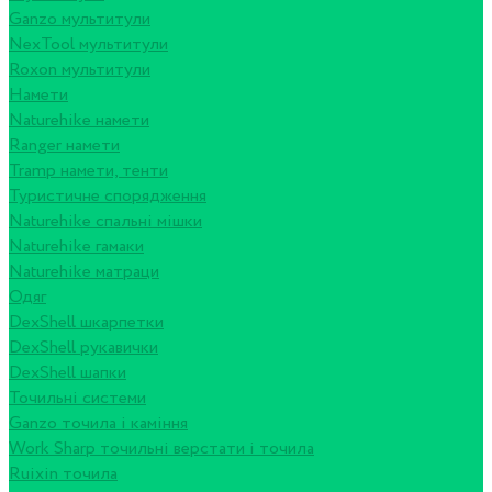
Ganzo мультитули
NexTool мультитули
Roxon мультитули
Намети
Naturehike намети
Ranger намети
Tramp намети, тенти
Туристичне спорядження
Naturehike спальні мішки
Naturehike гамаки
Naturehike матраци
Одяг
DexShell шкарпетки
DexShell рукавички
DexShell шапки
Точильні системи
Ganzo точила і каміння
Work Sharp точильні верстати і точила
Ruixin точила