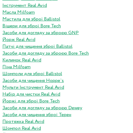
Інструмент Real Avid
Масла Milfoam
Мастила для зброї Ballistol
Вішери для зброї Bore Tech
Засоби для догляду за зброєю GNP
Йорж Real Avid
Патчі для чищення зброї Ballistol
Засоби для догляду за зброєю Bore Tech
Килимок Real Avid
Піна Milfoam
Шомполи для зброї Ballistol
Засоби для чищення Hoppe`s
Мульти Інструмент Real Avid
Набір для чистки Real Avid
Йоржі для зброї Bore Tech
Засоби для догляду за зброєю Dewey
Засоби для чищення зброї Терен
Протяжка Real Avid
Шомпол Real Avid