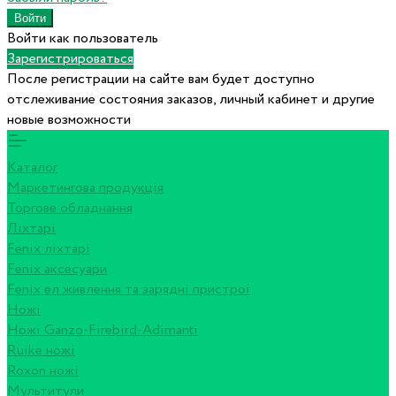
Войти как пользователь
Зарегистрироваться
После регистрации на сайте вам будет доступно
отслеживание состояния заказов, личный кабинет и другие
новые возможности
Каталог
Маркетингова продукція
Торгове обладнання
Ліхтарі
Fenix ліхтарі
Fenix аксесуари
Fenix ел живлення та зарядні пристрої
Ножі
Ножі Ganzo-Firebird-Adimanti
Ruike ножі
Roxon ножi
Мультитули