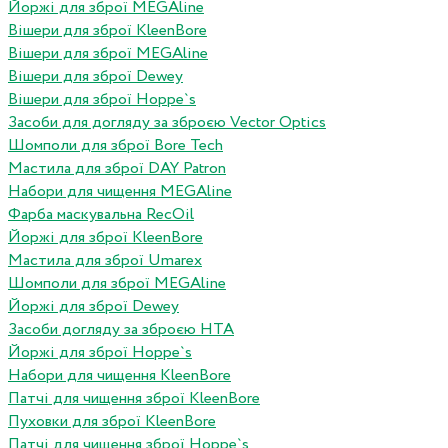
Йоржі для зброї MEGAline
Вішери для зброї KleenBore
Вішери для зброї MEGAline
Вішери для зброї Dewey
Вішери для зброї Hoppe`s
Засоби для догляду за зброєю Vector Optics
Шомполи для зброї Bore Tech
Мастила для зброї DAY Patron
Набори для чищення MEGAline
Фарба маскувальна RecOil
Йоржі для зброї KleenBore
Мастила для зброї Umarex
Шомполи для зброї MEGAline
Йоржі для зброї Dewey
Засоби догляду за зброєю HTA
Йоржі для зброї Hoppe`s
Набори для чищення KleenBore
Патчі для чищення зброї KleenBore
Пуховки для зброї KleenBore
Патчі для чищення зброї Hoppe`s