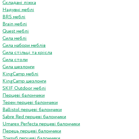
Складані ліжка
Надувні меблі
BRS меблі
Brain меблі
Quest меблі
Сила меблі
Сила набори меблів
Сила стільці та крісла
Сила столи
Сила шезлонги
KingCamp меблі
KingCamp шезлонги
SKIF Outdoor меблі
Перцеві балончики
Терен перцеві балончики
Ballistol перцеві балончики
Sabre Red перцеві балончики
Umarex Perfecta перцеві балончики
Перець перцеві балончики
Тризуб перцеві балончики