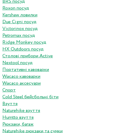
BRS посуд
Roxon посуд
Kershaw ловилки
Due Cigni посуд
Victorinox посуд
Petromax посуд
Ridge Monkey посуд
HX Outdoors посуд
Столові прибори Active
Nextool посуд
Портативні кавоварки
Wacaco кавоварки
Wacaco аксесуари
Спорт
Cold Steel бейсбольні біти
Взуття
Naturehike взуття
Humtto взуття
Рюкзаки, багаж
Naturehike рюкзаки та сумки