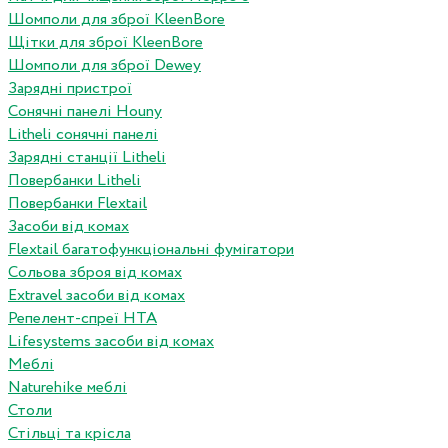
Шомполи для зброї KleenBore
Щітки для зброї KleenBore
Шомполи для зброї Dewey
Зарядні пристрої
Сонячні панелі Houny
Litheli сонячні панелі
Зарядні станції Litheli
Повербанки Litheli
Повербанки Flextail
Засоби від комах
Flextail багатофункціональні фумігатори
Сольова зброя від комах
Extravel засоби від комах
Репелент-спреї HTA
Lifesystems засоби від комах
Меблі
Naturehike меблі
Столи
Стільці та крісла