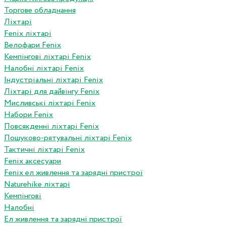
Торгове обладнання
Ліхтарі
Fenix ліхтарі
Велофари Fenix
Кемпінгові ліхтарі Fenix
Налобні ліхтарі Fenix
Індустріальні ліхтарі Fenix
Ліхтарі для дайвінгу Fenix
Мисливські ліхтарі Fenix
Набори Fenix
Повсякденні ліхтарі Fenix
Пошуково-рятувальні ліхтарі Fenix
Тактичні ліхтарі Fenix
Fenix аксесуари
Fenix ел живлення та зарядні пристрої
Naturehike ліхтарі
Кемпінгові
Налобні
Ел живлення та зарядні пристрої