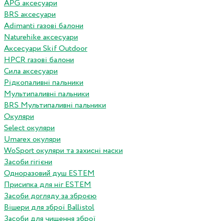
APG аксесуари
BRS аксесуари
Adimanti газові балони
Naturehike аксесуари
Аксесуари Skif Outdoor
HPCR газові балони
Сила аксесуари
Рідкопаливні пальники
Мультипаливні пальники
BRS Мультипаливні пальники
Окуляри
Select окуляри
Umarex окуляри
WoSport окуляри та захисні маски
Засоби гігієни
Одноразовий душ ESTEM
Присипка для ніг ESTEM
Засоби догляду за зброєю
Вішери для зброї Ballistol
Засоби для чищення зброї