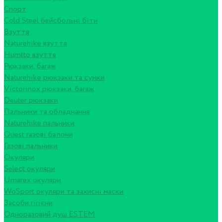
Спорт
Cold Steel бейсбольні біти
Взуття
Naturehike взуття
Humtto взуття
Рюкзаки, багаж
Naturehike рюкзаки та сумки
Victorinox рюкзаки, багаж
Deuter рюкзаки
Пальники та обладнання
Naturehike пальники
Quest газові балони
Газові пальники
Окуляри
Select окуляри
Umarex окуляри
WoSport окуляри та захисні маски
Засоби гігієни
Одноразовий душ ESTEM