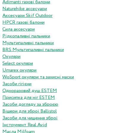
Adimanti газові балони
Naturehike аксесуари
Аксесуари Skif Outdoor
HPCR газові балони
Сила аксесуари
Рідкопаливні пальники
Мультипаливні пальники
BRS Мультипаливні пальники
Окуляри
Select окуляри
Umarex окуляри
WoSport окуляри та захисні маски
Засоби гігієни
Одноразовий душ ESTEM
Присипка для ніг ESTEM
Засоби догляду за зброєю
Вішери для зброї Ballistol
Засоби для чищення зброї
Інструмент Real Avid
Масла Milfoam