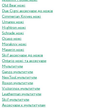
Old Bear ножі
Due Cigni аксесуари до ножів
Cimmerian Knives ножі
Umarex ножі
Hightron ножі
Schrade ножі
Ocaso ножі
Morakniv ножі
Maserin ножі
Skif аксесуари до ножів
Ontario ножі та аксесуари
Мультитули
Ganzo мультитули
NexTool мультитули
Roxon мультитули
Victorinox мультитули
Leatherman мультитули
Skif мультитули
Аксесуари к мультитулам