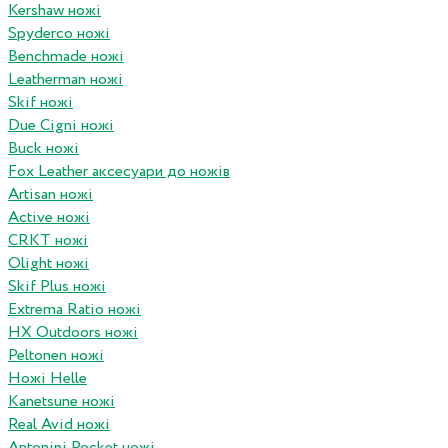
Kershaw ножі
Spyderco ножі
Benchmade ножі
Leatherman ножі
Skif ножі
Due Cigni ножі
Buck ножі
Fox Leather аксесуари до ножів
Artisan ножі
Active ножі
CRKT ножі
Olight ножі
Skif Plus ножі
Extrema Ratio ножі
HX Outdoors ножі
Peltonen ножі
Ножі Helle
Kanetsune ножі
Real Avid ножі
Antonini Pocket ножі