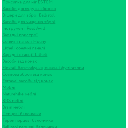
Присипка для ніг ESTEM
Засоби догляду за зброєю
Вішери для зброї Ballistol
Засоби для чищення зброї
Інструмент Real Avid
Зарядні пристрої
Сонячні панелі Houny
Litheli сонячні панелі
Зарядні станції Litheli
Засоби від комах
Flextail багатофункціональні фумігатори
Сольова зброя від комах
Extravel засоби від комах
Меблі
Naturehike меблі
BRS меблі
Brain меблі
Перцеві балончики
Терен перцеві балончики
Ballistol перцеві балончики