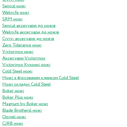
Sencut ножі
Weknife ножі
SRM ножі
Sencut аксесуари до ножів
Weknife аксесуари до ножів
Civivi аксесуари до ножів
Zero Tolerance ножі
Victorinox ножі
Аксесуари Victorinox
Victorinox Кухонні ножі
Cold Steel ножі
Ножі з фіксованим клинком Cold Steel
Ножі складні Cold Steel
Boker ножі
Boker Plus ножі
Magnum by Boker ножі
Blade Brothersl ножі
Opinel ножі
CJRB ножі