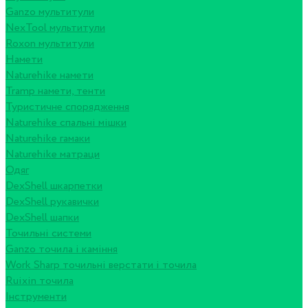
Ganzo мультитули
NexTool мультитули
Roxon мультитули
Намети
Naturehike намети
Tramp намети, тенти
Туристичне спорядження
Naturehike спальні мішки
Naturehike гамаки
Naturehike матраци
Одяг
DexShell шкарпетки
DexShell рукавички
DexShell шапки
Точильні системи
Ganzo точила і каміння
Work Sharp точильні верстати і точила
Ruixin точила
Інструменти