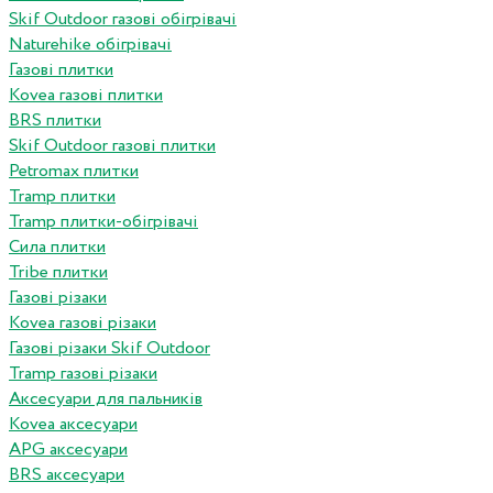
Skif Outdoor газові обігрівачі
Naturehike обігрівачі
Газові плитки
Kovea газові плитки
BRS плитки
Skif Outdoor газові плитки
Petromax плитки
Tramp плитки
Tramp плитки-обігрівачі
Сила плитки
Tribe плитки
Газові різаки
Kovea газові різаки
Газові різаки Skif Outdoor
Tramp газові різаки
Аксесуари для пальників
Kovea аксесуари
APG аксесуари
BRS аксесуари