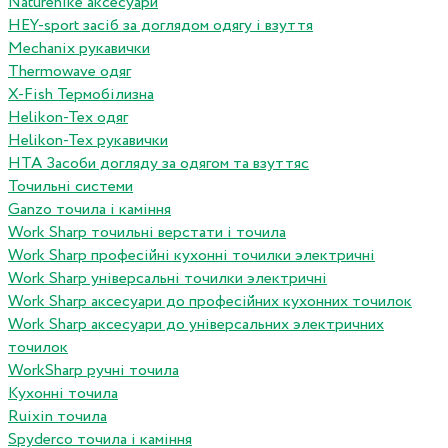
Naturehike аксесуари
HEY-sport засіб за доглядом одягу і взуття
Mechanix рукавички
Thermowave одяг
X-Fish Термобілизна
Helikon-Tex одяг
Helikon-Tex рукавички
HTA Засоби догляду за одягом та взуттяс
Точильні системи
Ganzo точила і каміння
Work Sharp точильні верстати і точила
Work Sharp професiйнi кухоннi точилки электричнi
Work Sharp унiверсальнi точилки электричнi
Work Sharp аксесуари до професiйних кухонних точилок
Work Sharp аксесуари до унiверсальних электричних
точилок
WorkSharp ручні точила
Кухонні точила
Ruixin точила
Spyderco точила і каміння