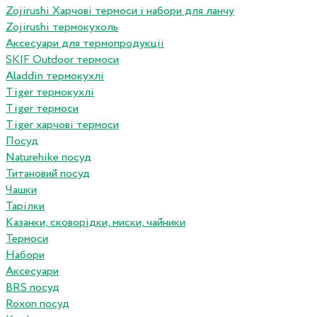
Zojirushi Харчові термоси і набори для ланчу
Zojirushi термокухоль
Аксесуари для термопродукціі
SKIF Outdoor термоси
Aladdin термокухлі
Tiger термокухлі
Tiger термоси
Tiger харчові термоси
Посуд
Naturehike посуд
Титановий посуд
Чашки
Тарілки
Казанки, сковорідки, миски, чайники
Термоси
Набори
Аксесуари
BRS посуд
Roxon посуд