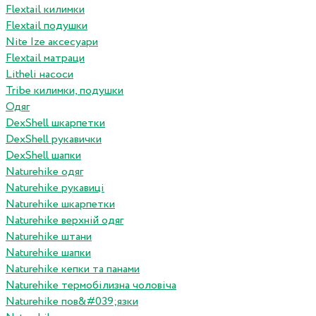
Flextail килимки
Flextail подушки
Nite Ize аксесуари
Flextail матраци
Litheli насоси
Tribe килимки, подушки
Одяг
DexShell шкарпетки
DexShell рукавички
DexShell шапки
Naturehike одяг
Naturehike рукавиці
Naturehike шкарпетки
Naturehike верхній одяг
Naturehike штани
Naturehike шапки
Naturehike кепки та панами
Naturehike термобілизна чоловіча
Naturehike пов&#039;язки