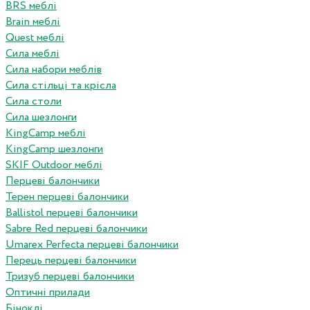
BRS меблі
Brain меблі
Quest меблі
Сила меблі
Сила набори меблів
Сила стільці та крісла
Сила столи
Сила шезлонги
KingCamp меблі
KingCamp шезлонги
SKIF Outdoor меблі
Перцеві балончики
Терен перцеві балончики
Ballistol перцеві балончики
Sabre Red перцеві балончики
Umarex Perfecta перцеві балончики
Перець перцеві балончики
Тризуб перцеві балончики
Оптичні прилади
Біноклі