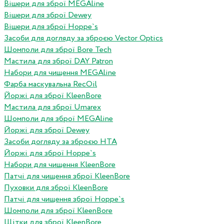
Вішери для зброї MEGAline
Вішери для зброї Dewey
Вішери для зброї Hoppe`s
Засоби для догляду за зброєю Vector Optics
Шомполи для зброї Bore Tech
Мастила для зброї DAY Patron
Набори для чищення MEGAline
Фарба маскувальна RecOil
Йоржі для зброї KleenBore
Мастила для зброї Umarex
Шомполи для зброї MEGAline
Йоржі для зброї Dewey
Засоби догляду за зброєю HTA
Йоржі для зброї Hoppe`s
Набори для чищення KleenBore
Патчі для чищення зброї KleenBore
Пуховки для зброї KleenBore
Патчі для чищення зброї Hoppe`s
Шомполи для зброї KleenBore
Щітки для зброї KleenBore