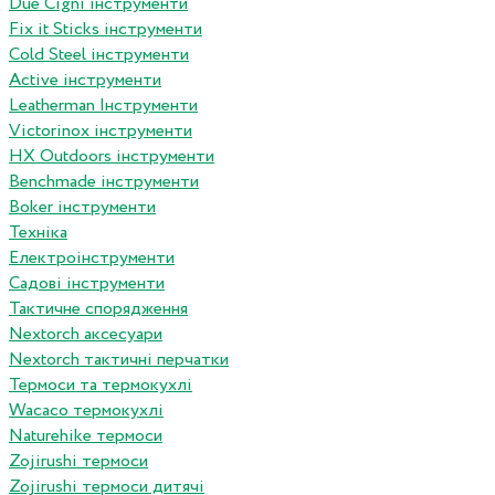
Due Cigni інструменти
Fix it Sticks інструменти
Сold Steel інструменти
Active інструменти
Leatherman Інструменти
Victorinox інструменти
HX Outdoors інструменти
Benchmade інструменти
Boker інструменти
Техніка
Електроінструменти
Садові інструменти
Тактичне спорядження
Nextorch аксесуари
Nextorch тактичні перчатки
Термоси та термокухлі
Wacaco термокухлі
Naturehike термоси
Zojirushi термоси
Zojirushi термоси дитячі