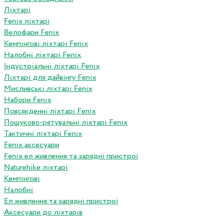
Ліхтарі
Fenix ліхтарі
Велофари Fenix
Кемпінгові ліхтарі Fenix
Налобні ліхтарі Fenix
Індустріальні ліхтарі Fenix
Ліхтарі для дайвінгу Fenix
Мисливські ліхтарі Fenix
Набори Fenix
Повсякденні ліхтарі Fenix
Пошуково-рятувальні ліхтарі Fenix
Тактичні ліхтарі Fenix
Fenix аксесуари
Fenix ел живлення та зарядні пристрої
Naturehike ліхтарі
Кемпінгові
Налобні
Ел живлення та зарядні пристрої
Аксесуари до ліхтарів