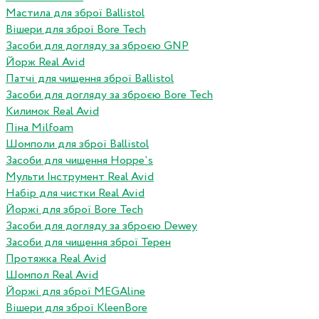
Мастила для зброї Ballistol
Вішери для зброї Bore Tech
Засоби для догляду за зброєю GNP
Йорж Real Avid
Патчі для чищення зброї Ballistol
Засоби для догляду за зброєю Bore Tech
Килимок Real Avid
Піна Milfoam
Шомполи для зброї Ballistol
Засоби для чищення Hoppe`s
Мульти Інструмент Real Avid
Набір для чистки Real Avid
Йоржі для зброї Bore Tech
Засоби для догляду за зброєю Dewey
Засоби для чищення зброї Терен
Протяжка Real Avid
Шомпол Real Avid
Йоржі для зброї MEGAline
Вішери для зброї KleenBore