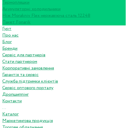
Термопляшки
Акумуляторні холодильники
Ніж Morakniv Flex нержавіюча сталь 12248
Пакет Fonarik
Гурт
Про нас
Блог
Бренди
Сервіс для партнерів
Стати партнером
Корпоративні замовлення
Гарантія та сервіс
Служба підтримки клієнтів
Сервіс оптового порталу
Дропшиппінг
Контакти
...
Каталог
Маркетингова продукція
Торгове обладнання