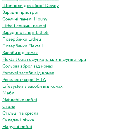
Шомполи для зброї Dewey
Зарядні пристрої
Сонячні панелі Houny
Litheli сонячні панелі
Зарядні станції Litheli
Повербанки Litheli
Повербанки Flextail
Засоби від комах
Flextail багатофункціональні фумігатори
Сольова зброя від комах
Extravel засоби від комах
Репелент-спреї HTA
Lifesystems засоби від комах
Меблі
Naturehike меблі
Столи
Стільці та крісла
Складані ліжка
Надувні меблі