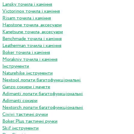
Lansky точила і каміння
Victorinox точила і каміння
Risam точила і каміння
Hapstone точила, аксесуари
Kanetsune точила, аксесуари
Benchmade точила і каміння
Leatherman точила і каміння
Boker точила і каміння
Morakniv точила і каміння
Інструменти
Naturehike інструменти
Nextool лопати багатофункціональні
Ganzo сокири і мачете
Adimanti лопати багатофункціональні
Adimanti сокири
Nextorch лопати багатофункціональні
Сivivi тактичні ручки
Boker Plus тактичні ручки
Skif інструменти