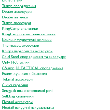
Litheli візки
Tramp спорядження
Deuter аксесуари
Deuter аптечка
Tramp аксесуари
KingCamp спальники
KingCamp туристичні килимки
Кемпинг туристичні килимки
Thermacell аксесуари
Knirps парасолі та аксесуари
Cold Steel спорядження та аксесуари
Only Hot грілки
C&amp;M TACTICAL спорядження
Estem душ для військових
Tekmat аксесуари
Сivivi карабіни
Snugpak водонепроникні речі
Selkbag спальники
Flextail аксесуари
Flextail вакуумні пакувальники