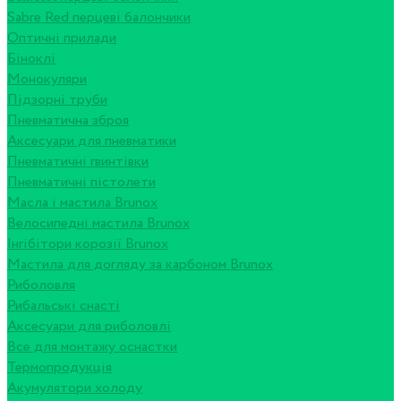
Sabre Red перцеві балончики
Оптичні прилади
Біноклі
Монокуляри
Підзорні труби
Пневматична зброя
Аксесуари для пневматики
Пневматичні гвинтівки
Пневматичні пістолети
Масла і мастила Brunox
Велосипедні мастила Brunox
Інгібітори корозії Brunox
Мастила для догляду за карбоном Brunox
Риболовля
Рибальські снасті
Аксесуари для риболовлі
Все для монтажу оснастки
Термопродукція
Акумулятори холоду