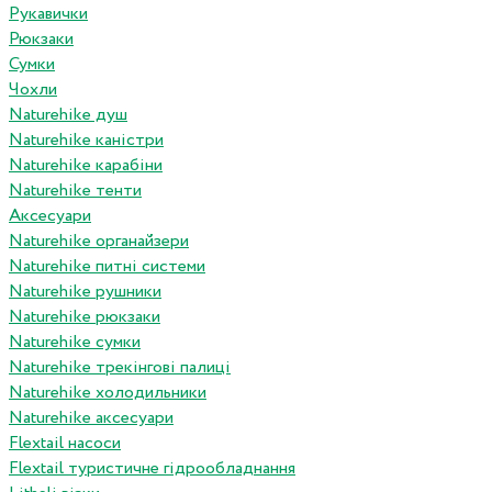
Рукавички
Рюкзаки
Сумки
Чохли
Naturehike душ
Naturehike каністри
Naturehike карабіни
Naturehike тенти
Аксесуари
Naturehike органайзери
Naturehike питні системи
Naturehike рушники
Naturehike рюкзаки
Naturehike сумки
Naturehike трекінгові палиці
Naturehike холодильники
Naturehike аксесуари
Flextail насоси
Flextail туристичне гідрообладнання