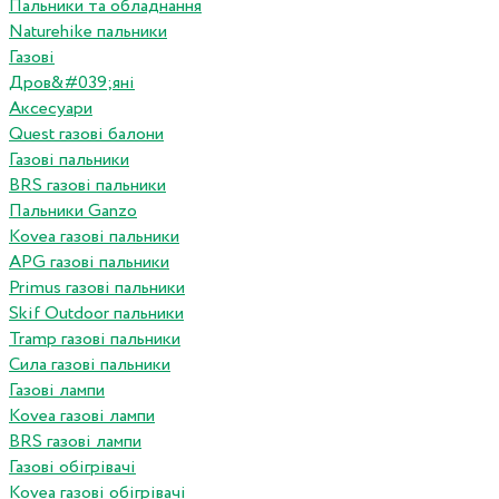
Пальники та обладнання
Naturehike пальники
Газові
Дров&#039;яні
Аксесуари
Quest газові балони
Газові пальники
BRS газові пальники
Пальники Ganzo
Kovea газові пальники
APG газові пальники
Primus газові пальники
Skif Outdoor пальники
Tramp газові пальники
Сила газові пальники
Газові лампи
Kovea газові лампи
BRS газові лампи
Газові обігрівачі
Kovea газові обігрівачі