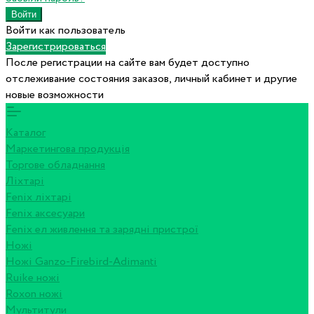
Войти как пользователь
Зарегистрироваться
После регистрации на сайте вам будет доступно
отслеживание состояния заказов, личный кабинет и другие
новые возможности
Каталог
Маркетингова продукція
Торгове обладнання
Ліхтарі
Fenix ліхтарі
Fenix аксесуари
Fenix ел живлення та зарядні пристрої
Ножі
Ножі Ganzo-Firebird-Adimanti
Ruike ножі
Roxon ножi
Мультитули