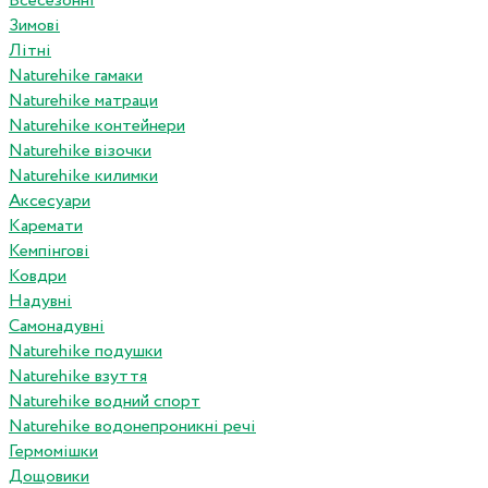
Всесезонні
Зимові
Літні
Naturehike гамаки
Naturehike матраци
Naturehike контейнери
Naturehike візочки
Naturehike килимки
Аксесуари
Каремати
Кемпінгові
Ковдри
Надувні
Самонадувні
Naturehike подушки
Naturehike взуття
Naturehike водний спорт
Naturehike водонепроникні речі
Гермомішки
Дощовики