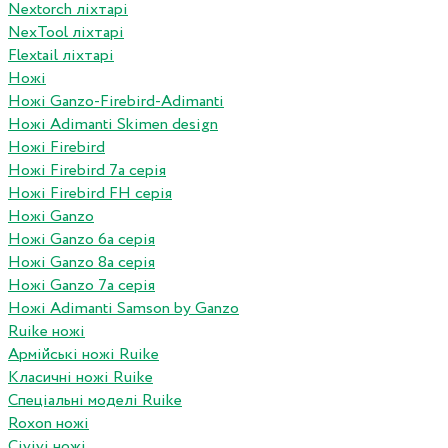
Nextorch ліхтарі
NexTool ліхтарі
Flextail ліхтарі
Ножі
Ножі Ganzo-Firebird-Adimanti
Ножі Adimanti Skimen design
Ножі Firebird
Ножі Firebird 7а серія
Ножі Firebird FH серія
Ножі Ganzo
Ножі Ganzo 6а серія
Ножі Ganzo 8а серія
Ножі Ganzo 7а серія
Ножі Adimanti Samson by Ganzo
Ruike ножі
Армійські ножі Ruike
Класичні ножі Ruike
Спеціальні моделі Ruike
Roxon ножi
Civivi ножі