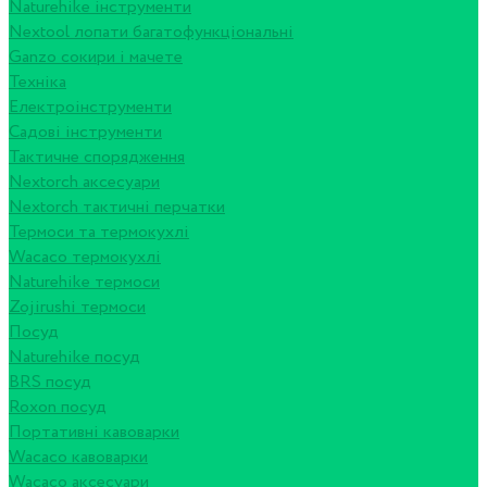
Naturehike інструменти
Nextool лопати багатофункціональні
Ganzo сокири і мачете
Техніка
Електроінструменти
Садові інструменти
Тактичне спорядження
Nextorch аксесуари
Nextorch тактичні перчатки
Термоси та термокухлі
Wacaco термокухлі
Naturehike термоси
Zojirushi термоси
Посуд
Naturehike посуд
BRS посуд
Roxon посуд
Портативні кавоварки
Wacaco кавоварки
Wacaco аксесуари