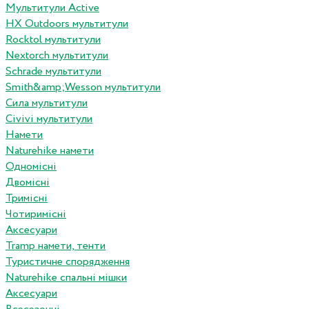
Мультитули Active
HX Outdoors мультитули
Rocktol мультитули
Nextorch мультитули
Schrade мультитули
Smith&amp;Wesson мультитули
Сила мультитули
Civivi мультитули
Намети
Naturehike намети
Одномісні
Двомісні
Тримісні
Чотиримісні
Аксесуари
Tramp намети, тенти
Туристичне спорядження
Naturehike спальні мішки
Аксесуари