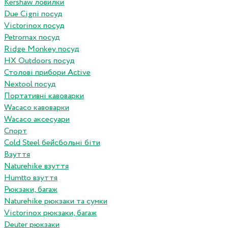
Kershaw ловилки
Due Cigni посуд
Victorinox посуд
Petromax посуд
Ridge Monkey посуд
HX Outdoors посуд
Столові прибори Active
Nextool посуд
Портативні кавоварки
Wacaco кавоварки
Wacaco аксесуари
Спорт
Cold Steel бейсбольні біти
Взуття
Naturehike взуття
Humtto взуття
Рюкзаки, багаж
Naturehike рюкзаки та сумки
Victorinox рюкзаки, багаж
Deuter рюкзаки