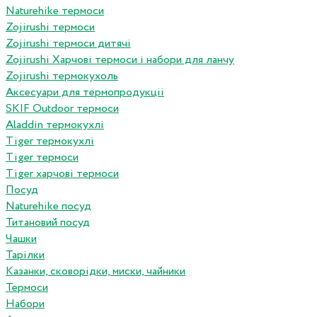
Naturehike термоси
Zojirushi термоси
Zojirushi термоси дитячі
Zojirushi Харчові термоси і набори для ланчу
Zojirushi термокухоль
Аксесуари для термопродукціі
SKIF Outdoor термоси
Aladdin термокухлі
Tiger термокухлі
Tiger термоси
Tiger харчові термоси
Посуд
Naturehike посуд
Титановий посуд
Чашки
Тарілки
Казанки, сковорідки, миски, чайники
Термоси
Набори