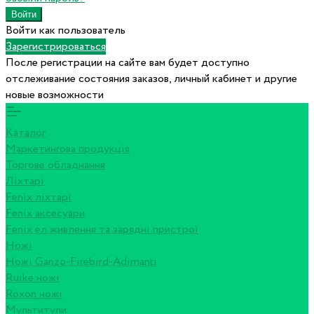
Войти как пользователь
Зарегистрироваться
После регистрации на сайте вам будет доступно
отслеживание состояния заказов, личный кабинет и другие
новые возможности
Каталог
Маркетингова продукція
Торгове обладнання
Ліхтарі
Fenix ліхтарі
Fenix аксесуари
Fenix ел живлення та зарядні пристрої
Ножі
Ножі Ganzo-Firebird-Adimanti
Ruike ножі
Roxon ножi
Мультитули