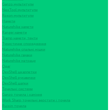
Ganzo мультитули
NexTool мультитули
Roxon мультитули
Намети
Naturehike намети
Ranger намети
Tramp намети, тенти
Туристичне спорядження
Naturehike спальні мішки
Naturehike гамаки
Naturehike матраци
Одяг
DexShell шкарпетки
DexShell рукавички
DexShell шапки
Точильні системи
Ganzo точила і каміння
Work Sharp точильні верстати і точила
Ruixin точила