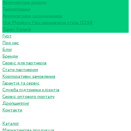
Акумулятори холоду
Термопляшки
Акумуляторні холодильники
Ніж Morakniv Flex нержавіюча сталь 12248
Пакет Fonarik
Гурт
Про нас
Блог
Бренди
Сервіс для партнерів
Стати партнером
Корпоративні замовлення
Гарантія та сервіс
Служба підтримки клієнтів
Сервіс оптового порталу
Дропшиппінг
Контакти
...
Каталог
Маркетингова продукція