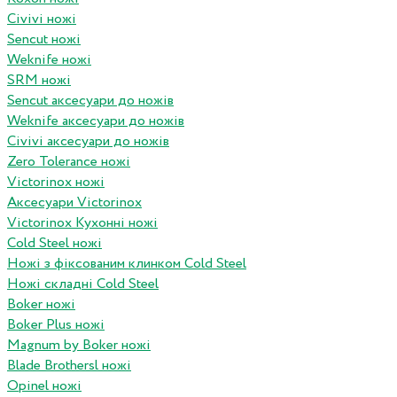
Civivi ножі
Sencut ножі
Weknife ножі
SRM ножі
Sencut аксесуари до ножів
Weknife аксесуари до ножів
Civivi аксесуари до ножів
Zero Tolerance ножі
Victorinox ножі
Аксесуари Victorinox
Victorinox Кухонні ножі
Cold Steel ножі
Ножі з фіксованим клинком Cold Steel
Ножі складні Cold Steel
Boker ножі
Boker Plus ножі
Magnum by Boker ножі
Blade Brothersl ножі
Opinel ножі