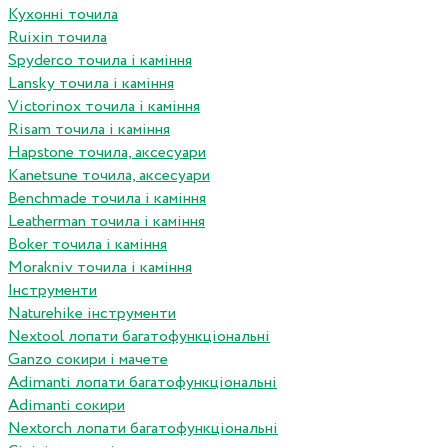
Кухонні точила
Ruixin точила
Spyderco точила і каміння
Lansky точила і каміння
Victorinox точила і каміння
Risam точила і каміння
Hapstone точила, аксесуари
Kanetsune точила, аксесуари
Benchmade точила і каміння
Leatherman точила і каміння
Boker точила і каміння
Morakniv точила і каміння
Інструменти
Naturehike інструменти
Nextool лопати багатофункціональні
Ganzo сокири і мачете
Adimanti лопати багатофункціональні
Adimanti сокири
Nextorch лопати багатофункціональні