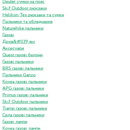
Deuter сумки на пояс
Skif Outdoor рюкзаки
Helikon-Tex рюкзаки та сумки
Пальники та обладнання
Naturehike пальники
Газові
Дров&#039;яні
Аксесуари
Quest газові балони
Газові пальники
BRS газові пальники
Пальники Ganzo
Kovea газові пальники
APG газові пальники
Primus газові пальники
Skif Outdoor пальники
Tramp газові пальники
Сила газові пальники
Газові лампи
Kovea газові лампи