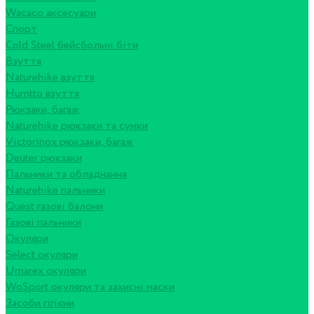
Wacaco аксесуари
Спорт
Cold Steel бейсбольні біти
Взуття
Naturehike взуття
Humtto взуття
Рюкзаки, багаж
Naturehike рюкзаки та сумки
Victorinox рюкзаки, багаж
Deuter рюкзаки
Пальники та обладнання
Naturehike пальники
Quest газові балони
Газові пальники
Окуляри
Select окуляри
Umarex окуляри
WoSport окуляри та захисні маски
Засоби гігієни