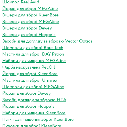
Шомпол Real Avid
Йоржі для зброї MEGAline
Вішери для зброї KleenBore
Вішери для зброї MEGAline
Вішери для зброї Dewey
Вішери для зброї Hoppe`s
Засоби для догляду за зброєю Vector Optics
Шомполи для зброї Bore Tech
Мастила для зброї DAY Patron
Набори для чищення MEGAline
Фарба маскувальна RecOil
Йоржі для зброї KleenBore
Мастила для зброї Umarex
Шомполи для зброї MEGAline
Йоржі для зброї Dewey
Засоби догляду за зброєю HTA
Йоржі для зброї Hoppe`s
Набори для чищення KleenBore
Патчі для чищення зброї KleenBore
Пуховки для зброї KleenBore