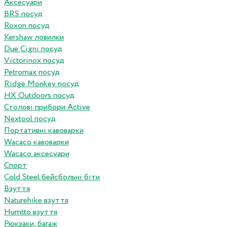
Аксесуари
BRS посуд
Roxon посуд
Kershaw ловилки
Due Cigni посуд
Victorinox посуд
Petromax посуд
Ridge Monkey посуд
HX Outdoors посуд
Столові прибори Active
Nextool посуд
Портативні кавоварки
Wacaco кавоварки
Wacaco аксесуари
Спорт
Cold Steel бейсбольні біти
Взуття
Naturehike взуття
Humtto взуття
Рюкзаки, багаж