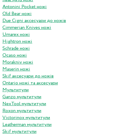
Antonini Pocket ножі
Old Bear ножі
Due Cigni аксесуари до ножів
Cimmerian Knives ножі
Umarex ножі
Hightron ножі
Schrade ножі
Ocaso ножі
Morakniv ножі
Maserin ножі
Skif аксесуари до ножів
Ontario ножі та аксесуари
Мультитули
Ganzo мультитули
NexTool мультитули
Roxon мультитули
Victorinox мультитули
Leatherman мультитули
Skif мультитули