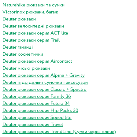
Naturehike рюкзаки та сумки
Victorinox рюкзаки, багаж
Deuter рюкзаки
Deuter велосипедні рюкзаки
Deuter рюкзаки серия ACT lite
Deuter рюкзаки серия Trail
Deuter гаманці
Deuter косметички
Deuter рюкзаки серия Aircontact
Deuter міські рюкзаки
Deuter рюкзаки серия Alpine + Gravity
Deuter підсідельні сумочки і аксесуари
Deuter рюкзаки серия Classic + Spectro
Deuter рюкзаки серия Family 36
Deuter рюкзаки серия Futura 34
Deuter рюкзаки серия Hip Packs 30
Deuter рюкзаки серия Speed lite
Deuter рюкзаки серия Travel
Deuter рюкзаки серия TrendLine (Сумки через плече)