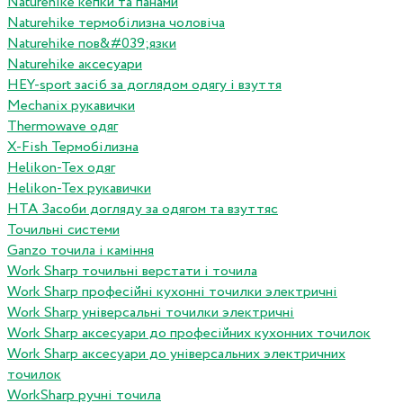
Naturehike кепки та панами
Naturehike термобілизна чоловіча
Naturehike пов&#039;язки
Naturehike аксесуари
HEY-sport засіб за доглядом одягу і взуття
Mechanix рукавички
Thermowave одяг
X-Fish Термобілизна
Helikon-Tex одяг
Helikon-Tex рукавички
HTA Засоби догляду за одягом та взуттяс
Точильні системи
Ganzo точила і каміння
Work Sharp точильні верстати і точила
Work Sharp професiйнi кухоннi точилки электричнi
Work Sharp унiверсальнi точилки электричнi
Work Sharp аксесуари до професiйних кухонних точилок
Work Sharp аксесуари до унiверсальних электричних
точилок
WorkSharp ручні точила