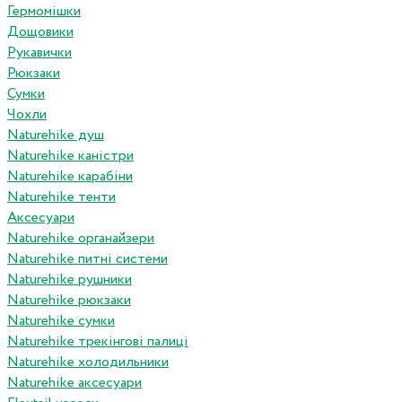
Гермомішки
Дощовики
Рукавички
Рюкзаки
Сумки
Чохли
Naturehike душ
Naturehike каністри
Naturehike карабіни
Naturehike тенти
Аксесуари
Naturehike органайзери
Naturehike питні системи
Naturehike рушники
Naturehike рюкзаки
Naturehike сумки
Naturehike трекінгові палиці
Naturehike холодильники
Naturehike аксесуари