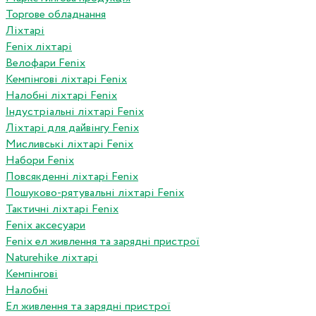
Торгове обладнання
Ліхтарі
Fenix ліхтарі
Велофари Fenix
Кемпінгові ліхтарі Fenix
Налобні ліхтарі Fenix
Індустріальні ліхтарі Fenix
Ліхтарі для дайвінгу Fenix
Мисливські ліхтарі Fenix
Набори Fenix
Повсякденні ліхтарі Fenix
Пошуково-рятувальні ліхтарі Fenix
Тактичні ліхтарі Fenix
Fenix аксесуари
Fenix ел живлення та зарядні пристрої
Naturehike ліхтарі
Кемпінгові
Налобні
Ел живлення та зарядні пристрої