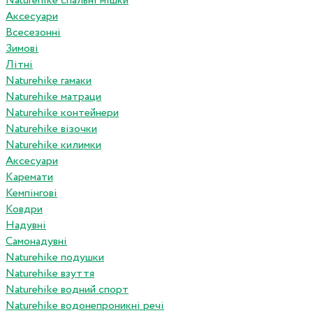
Naturehike спальні мішки
Аксесуари
Всесезонні
Зимові
Літні
Naturehike гамаки
Naturehike матраци
Naturehike контейнери
Naturehike візочки
Naturehike килимки
Аксесуари
Каремати
Кемпінгові
Ковдри
Надувні
Самонадувні
Naturehike подушки
Naturehike взуття
Naturehike водний спорт
Naturehike водонепроникні речі