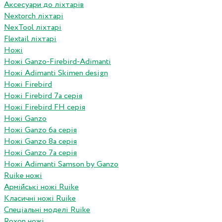
Аксесуари до ліхтарів
Nextorch ліхтарі
NexTool ліхтарі
Flextail ліхтарі
Ножі
Ножі Ganzo-Firebird-Adimanti
Ножі Adimanti Skimen design
Ножі Firebird
Ножі Firebird 7а серія
Ножі Firebird FH серія
Ножі Ganzo
Ножі Ganzo 6а серія
Ножі Ganzo 8а серія
Ножі Ganzo 7а серія
Ножі Adimanti Samson by Ganzo
Ruike ножі
Армійські ножі Ruike
Класичні ножі Ruike
Спеціальні моделі Ruike
Roxon ножi