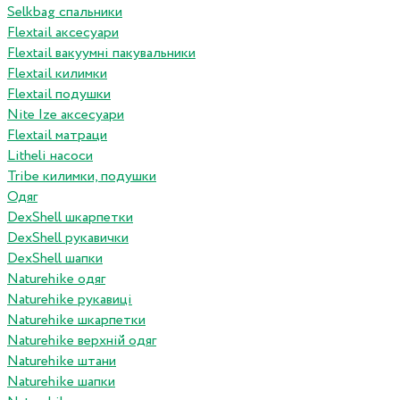
Selkbag спальники
Flextail аксесуари
Flextail вакуумні пакувальники
Flextail килимки
Flextail подушки
Nite Ize аксесуари
Flextail матраци
Litheli насоси
Tribe килимки, подушки
Одяг
DexShell шкарпетки
DexShell рукавички
DexShell шапки
Naturehike одяг
Naturehike рукавиці
Naturehike шкарпетки
Naturehike верхній одяг
Naturehike штани
Naturehike шапки