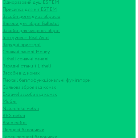
Одноразовий душ ESTEM
Присипка для ніг ESTEM
Засоби догляду за зброєю
Вішери для зброї Ballistol
Засоби для чищення зброї
Інструмент Real Avid
Зарядні пристрої
Сонячні панелі Houny
Litheli сонячні панелі
Зарядні станції Litheli
Засоби від комах
Flextail багатофункціональні фумігатори
Сольова зброя від комах
Extravel засоби від комах
Меблі
Naturehike меблі
BRS меблі
Brain меблі
Перцеві балончики
Терен перцеві балончики