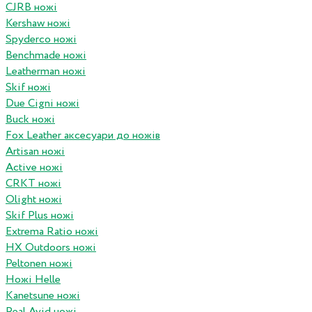
CJRB ножі
Kershaw ножі
Spyderco ножі
Benchmade ножі
Leatherman ножі
Skif ножі
Due Cigni ножі
Buck ножі
Fox Leather аксесуари до ножів
Artisan ножі
Active ножі
CRKT ножі
Olight ножі
Skif Plus ножі
Extrema Ratio ножі
HX Outdoors ножі
Peltonen ножі
Ножі Helle
Kanetsune ножі
Real Avid ножі