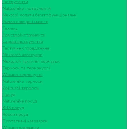
Інструменти
Naturehike інструменти
Nextool лопати багатофункціональні
Ganzo сокири і мачете
Техніка
Електроінструменти
Садові інструменти
Тактичне спорядження
Nextorch аксесуари
Nextorch тактичні перчатки
Термоси та термокухлі
Wacaco термокухлі
Naturehike термоси
Zojirushi термоси
Посуд
Naturehike посуд
BRS посуд
Roxon посуд
Портативні кавоварки
Wacaco кавоварки