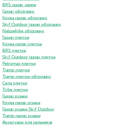
BRS газові лампи
Газові обігрівачі
Kovea газові обігрівачі
Skif Outdoor газові обігрівачі
Naturehike обігрівачі
Газові плитки
Kovea газові плитки
BRS плитки
Skif Outdoor газові плитки
Petromax плитки
Tramp плитки
Tramp плитки-обігрівачі
Сила плитки
Tribe плитки
Газові різаки
Kovea газові різаки
Газові різаки Skif Outdoor
Tramp газові різаки
Аксесуари для пальників