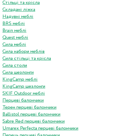
Стільці та крісла
Складані ліжка
Надувні меблі
BRS меблі
Brain меблі
Quest меблі
Сила меблі
Сила набори меблів
Сила стільці та крісла
Сила столи
Сила шезлонги
KingCamp меблі
KingCamp шезлонги
SKIF Outdoor меблі
Перцеві балончики
Терен перцеві балончики
Ballistol перцеві балончики
Sabre Red перцеві балончики
Umarex Perfecta перцеві балончики
Перець перцеві балончики