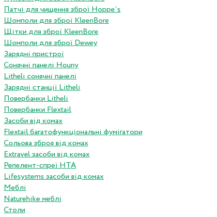
Патчі для чищення зброї Hoppe`s
Шомполи для зброї KleenBore
Щітки для зброї KleenBore
Шомполи для зброї Dewey
Зарядні пристрої
Сонячні панелі Houny
Litheli сонячні панелі
Зарядні станції Litheli
Повербанки Litheli
Повербанки Flextail
Засоби від комах
Flextail багатофункціональні фумігатори
Сольова зброя від комах
Extravel засоби від комах
Репелент-спреї HTA
Lifesystems засоби від комах
Меблі
Naturehike меблі
Столи