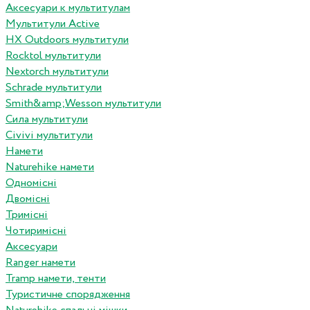
Аксесуари к мультитулам
Мультитули Active
HX Outdoors мультитули
Rocktol мультитули
Nextorch мультитули
Schrade мультитули
Smith&amp;Wesson мультитули
Сила мультитули
Civivi мультитули
Намети
Naturehike намети
Одномісні
Двомісні
Тримісні
Чотиримісні
Аксесуари
Ranger намети
Tramp намети, тенти
Туристичне спорядження