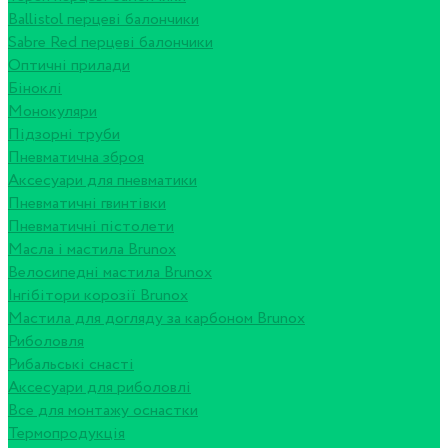
Ballistol перцеві балончики
Sabre Red перцеві балончики
Оптичні прилади
Біноклі
Монокуляри
Підзорні труби
Пневматична зброя
Аксесуари для пневматики
Пневматичні гвинтівки
Пневматичні пістолети
Масла і мастила Brunox
Велосипедні мастила Brunox
Інгібітори корозії Brunox
Мастила для догляду за карбоном Brunox
Риболовля
Рибальські снасті
Аксесуари для риболовлі
Все для монтажу оснастки
Термопродукція