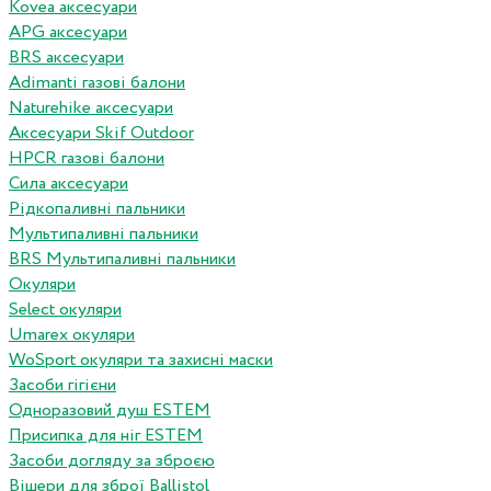
Kovea аксесуари
APG аксесуари
BRS аксесуари
Adimanti газові балони
Naturehike аксесуари
Аксесуари Skif Outdoor
HPCR газові балони
Сила аксесуари
Рідкопаливні пальники
Мультипаливні пальники
BRS Мультипаливні пальники
Окуляри
Select окуляри
Umarex окуляри
WoSport окуляри та захисні маски
Засоби гігієни
Одноразовий душ ESTEM
Присипка для ніг ESTEM
Засоби догляду за зброєю
Вішери для зброї Ballistol