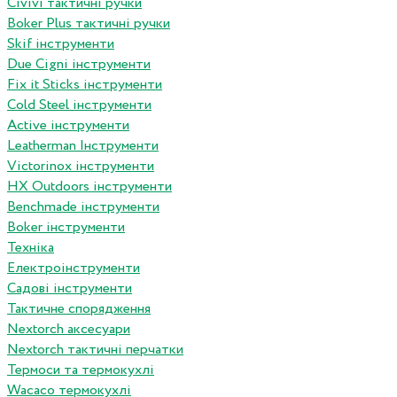
Сivivi тактичні ручки
Boker Plus тактичні ручки
Skif інструменти
Due Cigni інструменти
Fix it Sticks інструменти
Сold Steel інструменти
Active інструменти
Leatherman Інструменти
Victorinox інструменти
HX Outdoors інструменти
Benchmade інструменти
Boker інструменти
Техніка
Електроінструменти
Садові інструменти
Тактичне спорядження
Nextorch аксесуари
Nextorch тактичні перчатки
Термоси та термокухлі
Wacaco термокухлі