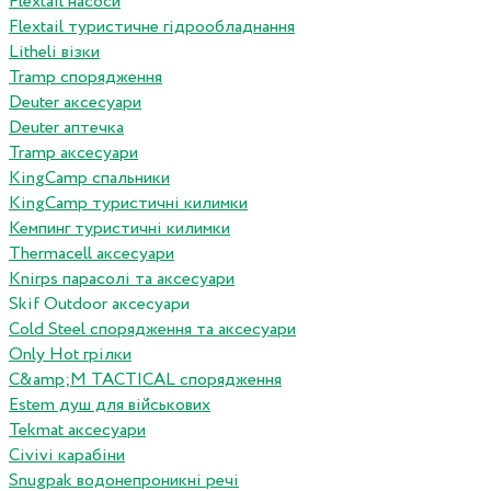
Flextail насоси
Flextail туристичне гідрообладнання
Litheli візки
Tramp спорядження
Deuter аксесуари
Deuter аптечка
Tramp аксесуари
KingCamp спальники
KingCamp туристичні килимки
Кемпинг туристичні килимки
Thermacell аксесуари
Knirps парасолі та аксесуари
Skif Outdoor аксесуари
Cold Steel спорядження та аксесуари
Only Hot грілки
C&amp;M TACTICAL спорядження
Estem душ для військових
Tekmat аксесуари
Сivivi карабіни
Snugpak водонепроникні речі