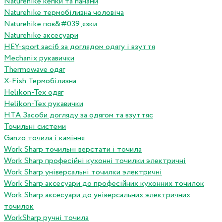
Naturehike кепки та панами
Naturehike термобілизна чоловіча
Naturehike пов&#039;язки
Naturehike аксесуари
HEY-sport засіб за доглядом одягу і взуття
Mechanix рукавички
Thermowave одяг
X-Fish Термобілизна
Helikon-Tex одяг
Helikon-Tex рукавички
HTA Засоби догляду за одягом та взуттяс
Точильні системи
Ganzo точила і каміння
Work Sharp точильні верстати і точила
Work Sharp професiйнi кухоннi точилки электричнi
Work Sharp унiверсальнi точилки электричнi
Work Sharp аксесуари до професiйних кухонних точилок
Work Sharp аксесуари до унiверсальних электричних
точилок
WorkSharp ручні точила