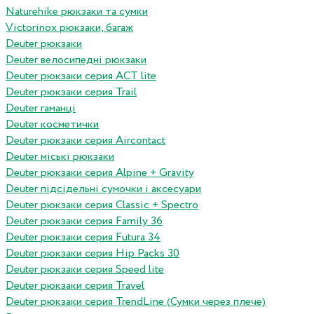
Naturehike рюкзаки та сумки
Victorinox рюкзаки, багаж
Deuter рюкзаки
Deuter велосипедні рюкзаки
Deuter рюкзаки серия ACT lite
Deuter рюкзаки серия Trail
Deuter гаманці
Deuter косметички
Deuter рюкзаки серия Aircontact
Deuter міські рюкзаки
Deuter рюкзаки серия Alpine + Gravity
Deuter підсідельні сумочки і аксесуари
Deuter рюкзаки серия Classic + Spectro
Deuter рюкзаки серия Family 36
Deuter рюкзаки серия Futura 34
Deuter рюкзаки серия Hip Packs 30
Deuter рюкзаки серия Speed lite
Deuter рюкзаки серия Travel
Deuter рюкзаки серия TrendLine (Сумки через плече)