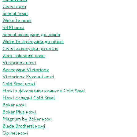
Civivi ножі
Sencut ножі
Weknife ножі
SRM ножі
Sencut аксесуари до ножів
Weknife аксесуари до ножів
Civivi аксесуари до ножів
Zero Tolerance ножі
Victorinox ножі
Аксесуари Victorinox
Victorinox Кухонні ножі
Cold Steel ножі
Ножі з фіксованим клинком Cold Steel
Ножі складні Cold Steel
Boker ножі
Boker Plus ножі
Magnum by Boker ножі
Blade Brothersl ножі
Opinel ножі