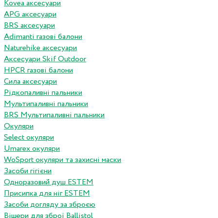
Kovea аксесуари
APG аксесуари
BRS аксесуари
Adimanti газові балони
Naturehike аксесуари
Аксесуари Skif Outdoor
HPCR газові балони
Сила аксесуари
Рідкопаливні пальники
Мультипаливні пальники
BRS Мультипаливні пальники
Окуляри
Select окуляри
Umarex окуляри
WoSport окуляри та захисні маски
Засоби гігієни
Одноразовий душ ESTEM
Присипка для ніг ESTEM
Засоби догляду за зброєю
Вішери для зброї Ballistol