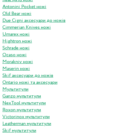
Antonini Pocket ножі
Old Bear ножі
Due Cigni аксесуари до ножів
Cimmerian Knives ножі
Umarex ножі
Hightron ножі
Schrade ножі
Ocaso ножі
Morakniv ножі
Maserin ножі
Skif аксесуари до ножів
Ontario ножі та аксесуари
Мультитули
Ganzo мультитули
NexTool мультитули
Roxon мультитули
Victorinox мультитули
Leatherman мультитули
Skif мультитули