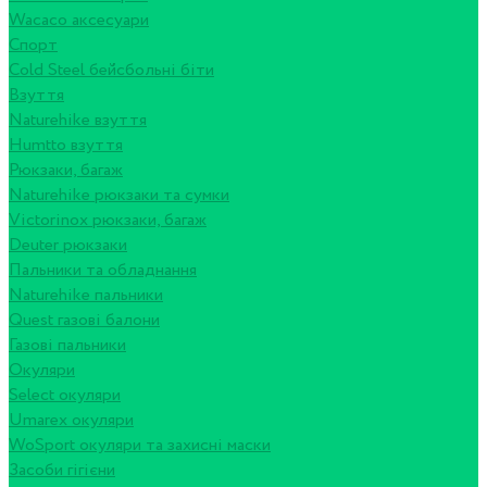
Wacaco аксесуари
Спорт
Cold Steel бейсбольні біти
Взуття
Naturehike взуття
Humtto взуття
Рюкзаки, багаж
Naturehike рюкзаки та сумки
Victorinox рюкзаки, багаж
Deuter рюкзаки
Пальники та обладнання
Naturehike пальники
Quest газові балони
Газові пальники
Окуляри
Select окуляри
Umarex окуляри
WoSport окуляри та захисні маски
Засоби гігієни