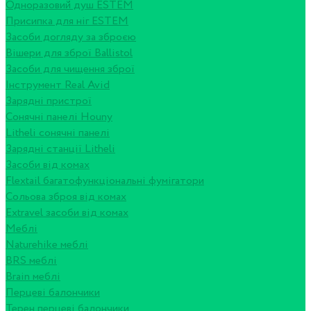
Одноразовий душ ESTEM
Присипка для ніг ESTEM
Засоби догляду за зброєю
Вішери для зброї Ballistol
Засоби для чищення зброї
Інструмент Real Avid
Зарядні пристрої
Сонячні панелі Houny
Litheli сонячні панелі
Зарядні станції Litheli
Засоби від комах
Flextail багатофункціональні фумігатори
Сольова зброя від комах
Extravel засоби від комах
Меблі
Naturehike меблі
BRS меблі
Brain меблі
Перцеві балончики
Терен перцеві балончики