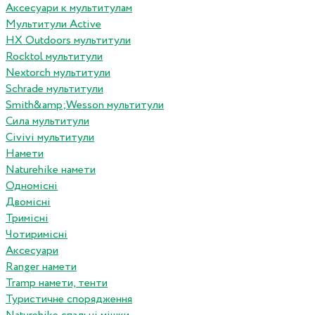
Аксесуари к мультитулам
Мультитули Active
HX Outdoors мультитули
Rocktol мультитули
Nextorch мультитули
Schrade мультитули
Smith&amp;Wesson мультитули
Сила мультитули
Civivi мультитули
Намети
Naturehike намети
Одномісні
Двомісні
Тримісні
Чотиримісні
Аксесуари
Ranger намети
Tramp намети, тенти
Туристичне спорядження