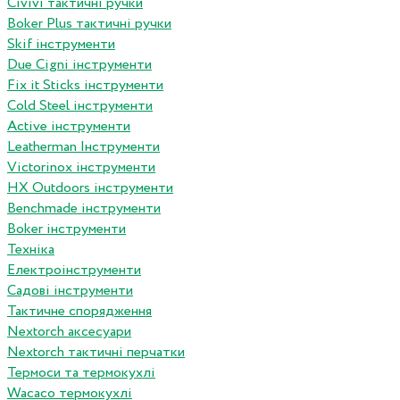
Сivivi тактичні ручки
Boker Plus тактичні ручки
Skif інструменти
Due Cigni інструменти
Fix it Sticks інструменти
Сold Steel інструменти
Active інструменти
Leatherman Інструменти
Victorinox інструменти
HX Outdoors інструменти
Benchmade інструменти
Boker інструменти
Техніка
Електроінструменти
Садові інструменти
Тактичне спорядження
Nextorch аксесуари
Nextorch тактичні перчатки
Термоси та термокухлі
Wacaco термокухлі