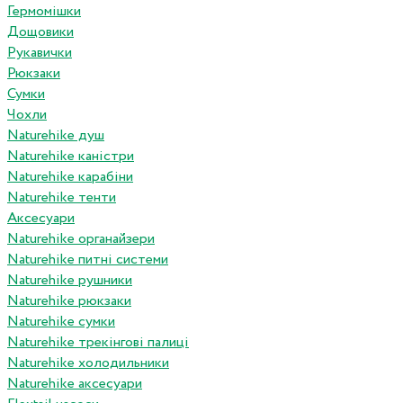
Гермомішки
Дощовики
Рукавички
Рюкзаки
Сумки
Чохли
Naturehike душ
Naturehike каністри
Naturehike карабіни
Naturehike тенти
Аксесуари
Naturehike органайзери
Naturehike питні системи
Naturehike рушники
Naturehike рюкзаки
Naturehike сумки
Naturehike трекінгові палиці
Naturehike холодильники
Naturehike аксесуари