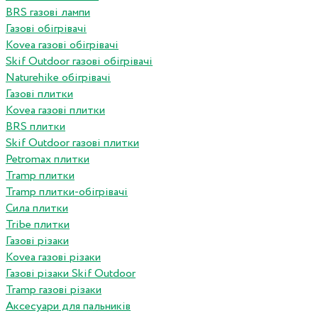
BRS газові лампи
Газові обігрівачі
Kovea газові обігрівачі
Skif Outdoor газові обігрівачі
Naturehike обігрівачі
Газові плитки
Kovea газові плитки
BRS плитки
Skif Outdoor газові плитки
Petromax плитки
Tramp плитки
Tramp плитки-обігрівачі
Сила плитки
Tribe плитки
Газові різаки
Kovea газові різаки
Газові різаки Skif Outdoor
Tramp газові різаки
Аксесуари для пальників