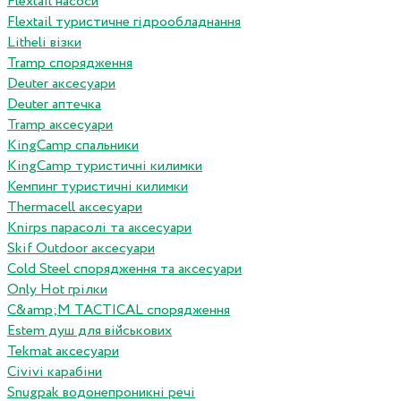
Flextail насоси
Flextail туристичне гідрообладнання
Litheli візки
Tramp спорядження
Deuter аксесуари
Deuter аптечка
Tramp аксесуари
KingCamp спальники
KingCamp туристичні килимки
Кемпинг туристичні килимки
Thermacell аксесуари
Knirps парасолі та аксесуари
Skif Outdoor аксесуари
Cold Steel спорядження та аксесуари
Only Hot грілки
C&amp;M TACTICAL спорядження
Estem душ для військових
Tekmat аксесуари
Сivivi карабіни
Snugpak водонепроникні речі