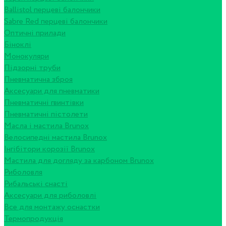
Ballistol перцеві балончики
Sabre Red перцеві балончики
Оптичні прилади
Біноклі
Монокуляри
Підзорні труби
Пневматична зброя
Аксесуари для пневматики
Пневматичні гвинтівки
Пневматичні пістолети
Масла і мастила Brunox
Велосипедні мастила Brunox
Інгібітори корозії Brunox
Мастила для догляду за карбоном Brunox
Риболовля
Рибальські снасті
Аксесуари для риболовлі
Все для монтажу оснастки
Термопродукція