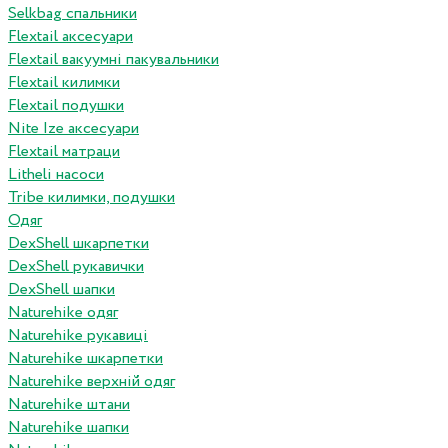
Selkbag спальники
Flextail аксесуари
Flextail вакуумні пакувальники
Flextail килимки
Flextail подушки
Nite Ize аксесуари
Flextail матраци
Litheli насоси
Tribe килимки, подушки
Одяг
DexShell шкарпетки
DexShell рукавички
DexShell шапки
Naturehike одяг
Naturehike рукавиці
Naturehike шкарпетки
Naturehike верхній одяг
Naturehike штани
Naturehike шапки