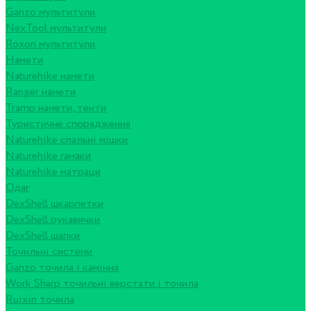
Ganzo мультитули
NexTool мультитули
Roxon мультитули
Намети
Naturehike намети
Ranger намети
Tramp намети, тенти
Туристичне спорядження
Naturehike спальні мішки
Naturehike гамаки
Naturehike матраци
Одяг
DexShell шкарпетки
DexShell рукавички
DexShell шапки
Точильні системи
Ganzo точила і каміння
Work Sharp точильні верстати і точила
Ruixin точила