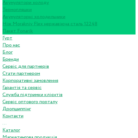
Акумулятори холоду
Термопляшки
Акумуляторні холодильники
Ніж Morakniv Flex нержавіюча сталь 12248
Пакет Fonarik
Гурт
Про нас
Блог
Бренди
Сервіс для партнерів
Стати партнером
Корпоративні замовлення
Гарантія та сервіс
Служба підтримки клієнтів
Сервіс оптового порталу
Дропшиппінг
Контакти
...
Каталог
Маркетингова продукція