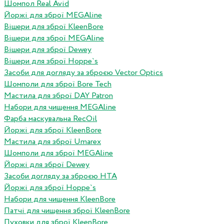
Шомпол Real Avid
Йоржі для зброї MEGAline
Вішери для зброї KleenBore
Вішери для зброї MEGAline
Вішери для зброї Dewey
Вішери для зброї Hoppe`s
Засоби для догляду за зброєю Vector Optics
Шомполи для зброї Bore Tech
Мастила для зброї DAY Patron
Набори для чищення MEGAline
Фарба маскувальна RecOil
Йоржі для зброї KleenBore
Мастила для зброї Umarex
Шомполи для зброї MEGAline
Йоржі для зброї Dewey
Засоби догляду за зброєю HTA
Йоржі для зброї Hoppe`s
Набори для чищення KleenBore
Патчі для чищення зброї KleenBore
Пуховки для зброї KleenBore