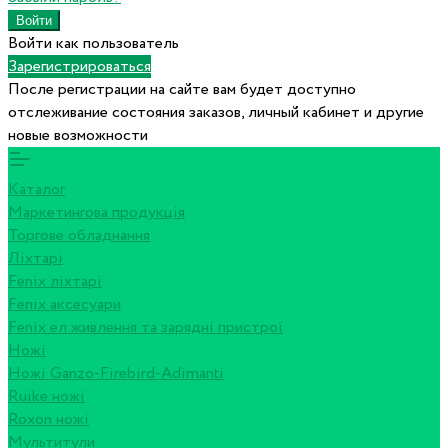
Войти как пользователь
Зарегистрироваться
После регистрации на сайте вам будет доступно
отслеживание состояния заказов, личный кабинет и другие
новые возможности
Каталог
Маркетингова продукція
Торгове обладнання
Ліхтарі
Fenix ліхтарі
Fenix аксесуари
Fenix ел живлення та зарядні пристрої
Ножі
Ножі Ganzo-Firebird-Adimanti
Ruike ножі
Roxon ножi
Мультитули