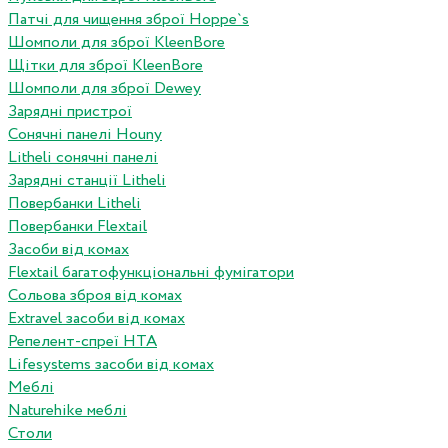
Патчі для чищення зброї Hoppe`s
Шомполи для зброї KleenBore
Щітки для зброї KleenBore
Шомполи для зброї Dewey
Зарядні пристрої
Сонячні панелі Houny
Litheli сонячні панелі
Зарядні станції Litheli
Повербанки Litheli
Повербанки Flextail
Засоби від комах
Flextail багатофункціональні фумігатори
Сольова зброя від комах
Extravel засоби від комах
Репелент-спреї HTA
Lifesystems засоби від комах
Меблі
Naturehike меблі
Столи