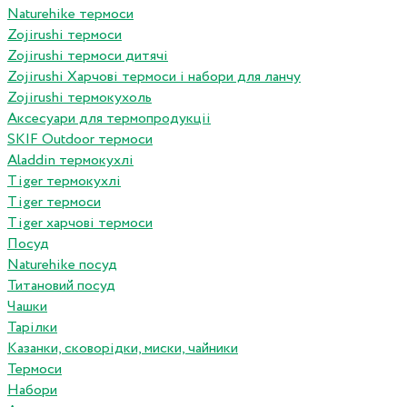
Naturehike термоси
Zojirushi термоси
Zojirushi термоси дитячі
Zojirushi Харчові термоси і набори для ланчу
Zojirushi термокухоль
Аксесуари для термопродукціі
SKIF Outdoor термоси
Aladdin термокухлі
Tiger термокухлі
Tiger термоси
Tiger харчові термоси
Посуд
Naturehike посуд
Титановий посуд
Чашки
Тарілки
Казанки, сковорідки, миски, чайники
Термоси
Набори