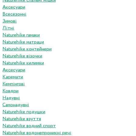
Naturehike спальні мішки
Аксесуари
Всесезонні
Зимові
Літні
Naturehike гамаки
Naturehike матраци
Naturehike контейнери
Naturehike візочки
Naturehike килимки
Аксесуари
Каремати
Кемпінгові
Ковдри
Надувні
Самонадувні
Naturehike подушки
Naturehike взуття
Naturehike водний спорт
Naturehike водонепроникні речі