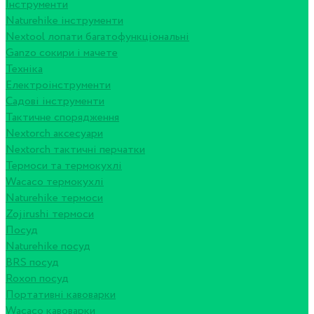
Інструменти
Naturehike інструменти
Nextool лопати багатофункціональні
Ganzo сокири і мачете
Техніка
Електроінструменти
Садові інструменти
Тактичне спорядження
Nextorch аксесуари
Nextorch тактичні перчатки
Термоси та термокухлі
Wacaco термокухлі
Naturehike термоси
Zojirushi термоси
Посуд
Naturehike посуд
BRS посуд
Roxon посуд
Портативні кавоварки
Wacaco кавоварки