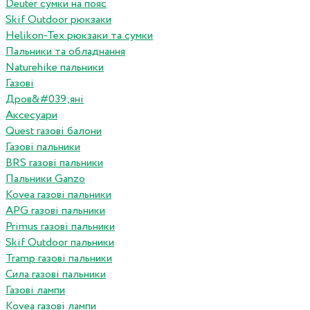
Deuter сумки на пояс
Skif Outdoor рюкзаки
Helikon-Tex рюкзаки та сумки
Пальники та обладнання
Naturehike пальники
Газові
Дров&#039;яні
Аксесуари
Quest газові балони
Газові пальники
BRS газові пальники
Пальники Ganzo
Kovea газові пальники
APG газові пальники
Primus газові пальники
Skif Outdoor пальники
Tramp газові пальники
Сила газові пальники
Газові лампи
Kovea газові лампи