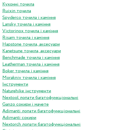
Кухонні точила
Ruixin точила
Spyderco точила і каміння
Lansky точила і каміння
Victorinox точила і каміння
Risam точила і каміння
Hapstone точила, аксесуари
Kanetsune точила, аксесуари
Benchmade точила і каміння
Leatherman точила і каміння
Boker точила і каміння
Morakniv точила і каміння
Інструменти
Naturehike інструменти
Nextool лопати багатофункціональні
Ganzo сокири і мачете
Adimanti лопати багатофункціональні
Adimanti сокири
Nextorch лопати багатофункціональні