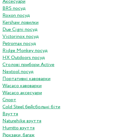
Аксесуари
BRS посуд
Roxon посуд
Kershaw ловилки
Due Cigni посуд
Victorinox посуд
Petromax посуд
Ridge Monkey посуд
HX Outdoors посуд
Столові прибори Active
Nextool посуд
Портативні кавоварки
Wacaco кавоварки
Wacaco аксесуари
Спорт
Cold Steel бейсбольні біти
Взуття
Naturehike взуття
Humtto взуття
Рюкзаки, багаж