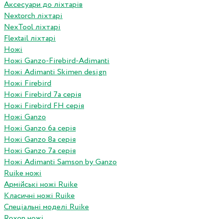
Аксесуари до ліхтарів
Nextorch ліхтарі
NexTool ліхтарі
Flextail ліхтарі
Ножі
Ножі Ganzo-Firebird-Adimanti
Ножі Adimanti Skimen design
Ножі Firebird
Ножі Firebird 7а серія
Ножі Firebird FH серія
Ножі Ganzo
Ножі Ganzo 6а серія
Ножі Ganzo 8а серія
Ножі Ganzo 7а серія
Ножі Adimanti Samson by Ganzo
Ruike ножі
Армійські ножі Ruike
Класичні ножі Ruike
Спеціальні моделі Ruike
Roxon ножi