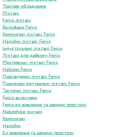
Торгове обладнання
Ліхтарі
Fenix ліхтарі
Велофари Fenix
Кемпінгові ліхтарі Fenix
Налобні ліхтарі Fenix
Індустріальні ліхтарі Fenix
Ліхтарі для дайвінгу Fenix
Мисливські ліхтарі Fenix
Набори Fenix
Повсякденні ліхтарі Fenix
Пошуково-рятувальні ліхтарі Fenix
Тактичні ліхтарі Fenix
Fenix аксесуари
Fenix ел живлення та зарядні пристрої
Naturehike ліхтарі
Кемпінгові
Налобні
Ел живлення та зарядні пристрої