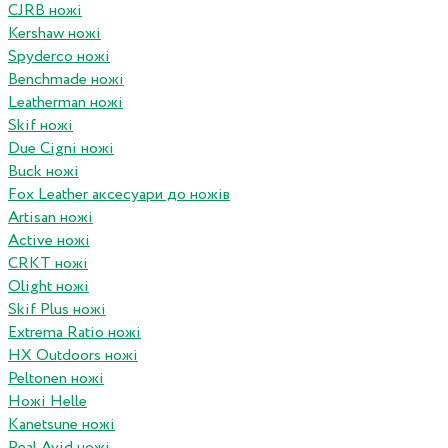
CJRB ножі
Kershaw ножі
Spyderco ножі
Benchmade ножі
Leatherman ножі
Skif ножі
Due Cigni ножі
Buck ножі
Fox Leather аксесуари до ножів
Artisan ножі
Active ножі
CRKT ножі
Olight ножі
Skif Plus ножі
Extrema Ratio ножі
HX Outdoors ножі
Peltonen ножі
Ножі Helle
Kanetsune ножі
Real Avid ножі