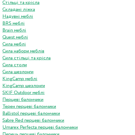
Стільці та крісла
Складані ліжка
Надувні меблі
BRS меблі
Brain меблі
Quest меблі
Сила меблі
Сила набори меблів
Сила стільці та крісла
Сила столи
Сила шезлонги
KingCamp меблі
KingCamp шезлонги
SKIF Outdoor меблі
Перцеві балончики
Терен перцеві балончики
Ballistol перцеві балончики
Sabre Red перцеві балончики
Umarex Perfecta перцеві балончики
Перець перцеві балончики