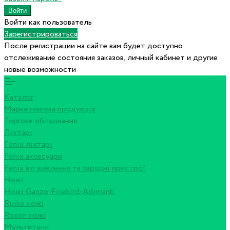
Войти как пользователь
Зарегистрироваться
После регистрации на сайте вам будет доступно
отслеживание состояния заказов, личный кабинет и другие
новые возможности
Каталог
Маркетингова продукція
Торгове обладнання
Ліхтарі
Fenix ліхтарі
Fenix аксесуари
Fenix ел живлення та зарядні пристрої
Ножі
Ножі Ganzo-Firebird-Adimanti
Ruike ножі
Roxon ножi
Мультитули