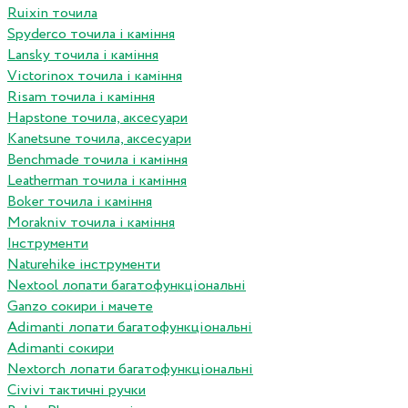
Ruixin точила
Spyderco точила і каміння
Lansky точила і каміння
Victorinox точила і каміння
Risam точила і каміння
Hapstone точила, аксесуари
Kanetsune точила, аксесуари
Benchmade точила і каміння
Leatherman точила і каміння
Boker точила і каміння
Morakniv точила і каміння
Інструменти
Naturehike інструменти
Nextool лопати багатофункціональні
Ganzo сокири і мачете
Adimanti лопати багатофункціональні
Adimanti сокири
Nextorch лопати багатофункціональні
Сivivi тактичні ручки