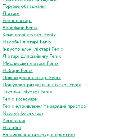
Торгове обладнання
Ліхтарі
Fenix ліхтарі
Велофари Fenix
Кемпінгові ліхтарі Fenix
Налобні ліхтарі Fenix
Індустріальні ліхтарі Fenix
Ліхтарі для дайвінгу Fenix
Мисливські ліхтарі Fenix
Набори Fenix
Повсякденні ліхтарі Fenix
Пошуково-рятувальні ліхтарі Fenix
Тактичні ліхтарі Fenix
Fenix аксесуари
Fenix ел живлення та зарядні пристрої
Naturehike ліхтарі
Кемпінгові
Налобні
Ел живлення та зарядні пристрої