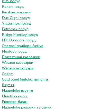
BRS посуд
Roxon посуд
Kershaw ловилки
Due Cigni посуд
Victorinox посуд
Petromax посуд
Ridge Monkey посуд
HX Outdoors посуд
Столові прибори Active
Nextool посуд
Портативні кавоварки
Wacaco кавоварки
Wacaco аксесуари
Спорт
Cold Steel бейсбольні біти
Взуття
Naturehike взуття
Humtto взуття
Рюкзаки, багаж
Naturehike рюкзаки та сумки