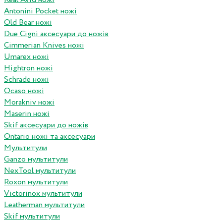
Antonini Pocket ножі
Old Bear ножі
Due Cigni аксесуари до ножів
Cimmerian Knives ножі
Umarex ножі
Hightron ножі
Schrade ножі
Ocaso ножі
Morakniv ножі
Maserin ножі
Skif аксесуари до ножів
Ontario ножі та аксесуари
Мультитули
Ganzo мультитули
NexTool мультитули
Roxon мультитули
Victorinox мультитули
Leatherman мультитули
Skif мультитули