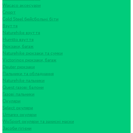
Wacaco аксесуари
Спорт
Cold Steel бейсбольні біти
Взуття
Naturehike взуття
Humtto взуття
Рюкзаки, багаж
Naturehike рюкзаки та сумки
Victorinox рюкзаки, багаж
Deuter рюкзаки
Пальники та обладнання
Naturehike пальники
Quest газові балони
Газові пальники
Окуляри
Select окуляри
Umarex окуляри
WoSport окуляри та захисні маски
Засоби гігієни