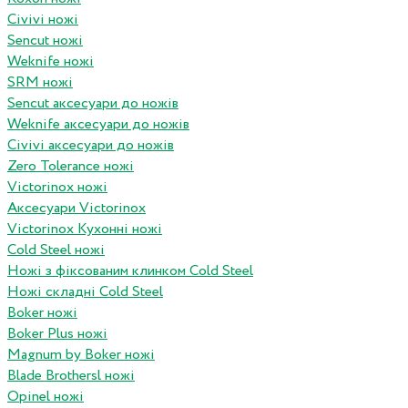
Civivi ножі
Sencut ножі
Weknife ножі
SRM ножі
Sencut аксесуари до ножів
Weknife аксесуари до ножів
Civivi аксесуари до ножів
Zero Tolerance ножі
Victorinox ножі
Аксесуари Victorinox
Victorinox Кухонні ножі
Cold Steel ножі
Ножі з фіксованим клинком Cold Steel
Ножі складні Cold Steel
Boker ножі
Boker Plus ножі
Magnum by Boker ножі
Blade Brothersl ножі
Opinel ножі