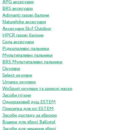
APG аксесуари
BRS аксесуари
Adimanti газові балони
Naturehike аксесуари
Аксесуари Skif Outdoor
HPCR газові балони
Сила аксесуари
Рідкопаливні пальники
Мультипаливні пальники
BRS Мультипаливні пальники
Окуляри
Select окуляри
Umarex окуляри
WoSport окуляри та захисні маски
Засоби гігієни
Одноразовий душ ESTEM
Присипка для ніг ESTEM
Засоби догляду за зброєю
Вішери для зброї Ballistol
Засоби для чищення зброї