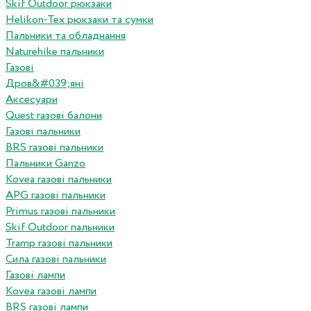
Skif Outdoor рюкзаки
Helikon-Tex рюкзаки та сумки
Пальники та обладнання
Naturehike пальники
Газові
Дров&#039;яні
Аксесуари
Quest газові балони
Газові пальники
BRS газові пальники
Пальники Ganzo
Kovea газові пальники
APG газові пальники
Primus газові пальники
Skif Outdoor пальники
Tramp газові пальники
Сила газові пальники
Газові лампи
Kovea газові лампи
BRS газові лампи