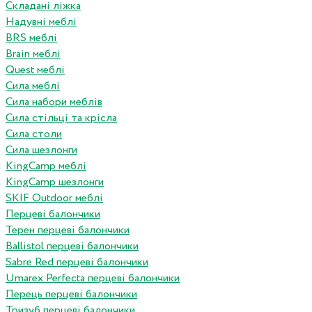
Складані ліжка
Надувні меблі
BRS меблі
Brain меблі
Quest меблі
Сила меблі
Сила набори меблів
Сила стільці та крісла
Сила столи
Сила шезлонги
KingCamp меблі
KingCamp шезлонги
SKIF Outdoor меблі
Перцеві балончики
Терен перцеві балончики
Ballistol перцеві балончики
Sabre Red перцеві балончики
Umarex Perfecta перцеві балончики
Перець перцеві балончики
Тризуб перцеві балончики