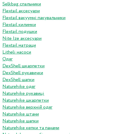
Selkbag спальники
Flextail аксесуари
Flextail вакуумні пакувальники
Flextail килимки
Flextail подушки
Nite Ize аксесуари
Flextail матраци
Litheli насоси
Одяг
DexShell шкарпетки
DexShell рукавички
DexShell шапки
Naturehike одяг
Naturehike рукавиці
Naturehike шкарпетки
Naturehike верхній одяг
Naturehike штани
Naturehike шапки
Naturehike кепки та панами