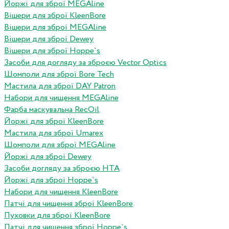
Йоржі для зброї MEGAline
Вішери для зброї KleenBore
Вішери для зброї MEGAline
Вішери для зброї Dewey
Вішери для зброї Hoppe`s
Засоби для догляду за зброєю Vector Optics
Шомполи для зброї Bore Tech
Мастила для зброї DAY Patron
Набори для чищення MEGAline
Фарба маскувальна RecOil
Йоржі для зброї KleenBore
Мастила для зброї Umarex
Шомполи для зброї MEGAline
Йоржі для зброї Dewey
Засоби догляду за зброєю HTA
Йоржі для зброї Hoppe`s
Набори для чищення KleenBore
Патчі для чищення зброї KleenBore
Пуховки для зброї KleenBore
Патчі для чищення зброї Hoppe`s