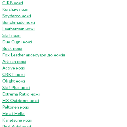
CJRB ножі
Kershaw ножі
Spyderco ножі
Benchmade ножі
Leatherman ножі
Skif ножі
Due Cigni ножі
Buck ножі
Fox Leather аксесуари до ножів
Artisan ножі
Active ножі
CRKT ножі
Olight ножі
Skif Plus ножі
Extrema Ratio ножі
HX Outdoors ножі
Peltonen ножі
Ножі Helle
Kanetsune ножі
Real Avid ножі