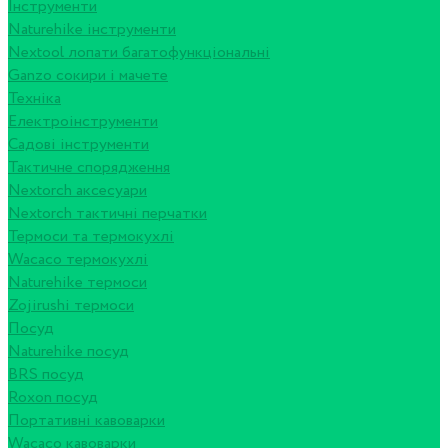
Інструменти
Naturehike інструменти
Nextool лопати багатофункціональні
Ganzo сокири і мачете
Техніка
Електроінструменти
Садові інструменти
Тактичне спорядження
Nextorch аксесуари
Nextorch тактичні перчатки
Термоси та термокухлі
Wacaco термокухлі
Naturehike термоси
Zojirushi термоси
Посуд
Naturehike посуд
BRS посуд
Roxon посуд
Портативні кавоварки
Wacaco кавоварки