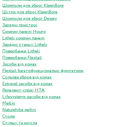
Шомполи для зброї KleenBore
Щітки для зброї KleenBore
Шомполи для зброї Dewey
Зарядні пристрої
Сонячні панелі Houny
Litheli сонячні панелі
Зарядні станції Litheli
Повербанки Litheli
Повербанки Flextail
Засоби від комах
Flextail багатофункціональні фумігатори
Сольова зброя від комах
Extravel засоби від комах
Репелент-спреї HTA
Lifesystems засоби від комах
Меблі
Naturehike меблі
Столи
Стільці та крісла