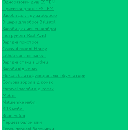
Одноразовий душ ESTEM
Присипка для ніг ESTEM
Засоби догляду за зброєю
Вішери для зброї Ballistol
Засоби для чищення зброї
Інструмент Real Avid
Зарядні пристрої
Сонячні панелі Houny
Litheli сонячні панелі
Зарядні станції Litheli
Засоби від комах
Flextail багатофункціональні фумігатори
Сольова зброя від комах
Extravel засоби від комах
Меблі
Naturehike меблі
BRS меблі
Brain меблі
Перцеві балончики
Терен перцеві балончики