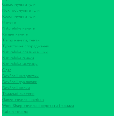
Ganzo мультитули
NexTool мультитули
Roxon мультитули
Намети
Naturehike намети
Ranger намети
Tramp намети, тенти
Туристичне спорядження
Naturehike спальні мішки
Naturehike гамаки
Naturehike матраци
Одяг
DexShell шкарпетки
DexShell рукавички
DexShell шапки
Точильні системи
Ganzo точила і каміння
Work Sharp точильні верстати і точила
Ruixin точила