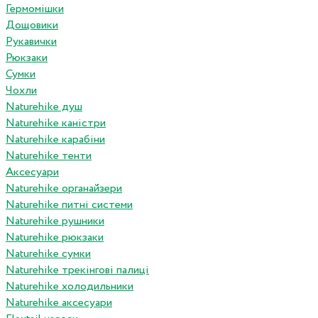
Гермомішки
Дощовики
Рукавички
Рюкзаки
Сумки
Чохли
Naturehike душ
Naturehike каністри
Naturehike карабіни
Naturehike тенти
Аксесуари
Naturehike органайзери
Naturehike питні системи
Naturehike рушники
Naturehike рюкзаки
Naturehike сумки
Naturehike трекінгові палиці
Naturehike холодильники
Naturehike аксесуари