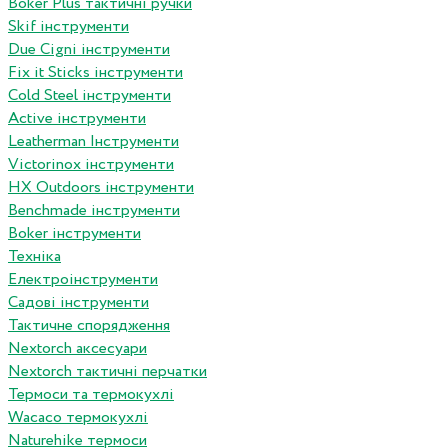
Boker Plus тактичні ручки
Skif інструменти
Due Cigni інструменти
Fix it Sticks інструменти
Сold Steel інструменти
Active інструменти
Leatherman Інструменти
Victorinox інструменти
HX Outdoors інструменти
Benchmade інструменти
Boker інструменти
Техніка
Електроінструменти
Садові інструменти
Тактичне спорядження
Nextorch аксесуари
Nextorch тактичні перчатки
Термоси та термокухлі
Wacaco термокухлі
Naturehike термоси