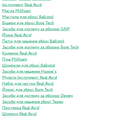
Інструмент Real Avid
Масла Milfoam
Мастила для зброї Ballistol
Вішери для зброї Bore Tech
Засоби для догляду за зброєю GNP
Йорж Real Avid
Патчі для чищення зброї Ballistol
Засоби для догляду за зброєю Bore Tech
Килимок Real Avid
Піна Milfoam
Шомполи для зброї Ballistol
Засоби для чищення Hoppe`s
Мульти Інструмент Real Avid
Набір для чистки Real Avid
Йоржі для зброї Bore Tech
Засоби для догляду за зброєю Dewey
Засоби для чищення зброї Терен
Протяжка Real Avid
Шомпол Real Avid