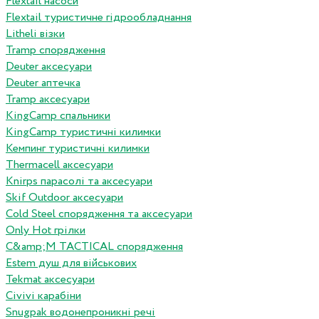
Flextail насоси
Flextail туристичне гідрообладнання
Litheli візки
Tramp спорядження
Deuter аксесуари
Deuter аптечка
Tramp аксесуари
KingCamp спальники
KingCamp туристичні килимки
Кемпинг туристичні килимки
Thermacell аксесуари
Knirps парасолі та аксесуари
Skif Outdoor аксесуари
Cold Steel спорядження та аксесуари
Only Hot грілки
C&amp;M TACTICAL спорядження
Estem душ для військових
Tekmat аксесуари
Сivivi карабіни
Snugpak водонепроникні речі