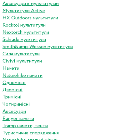
Аксесуари к мультитулам
Мультитули Active
HX Outdoors мультитули
Rocktol мультитули
Nextorch мультитули
Schrade мультитули
Smith&amp;Wesson мультитули
Сила мультитули
Civivi мультитули
Намети
Naturehike намети
Одномісні
Двомісні
Тримісні
Чотиримісні
Аксесуари
Ranger намети
Tramp намети, тенти
Туристичне спорядження