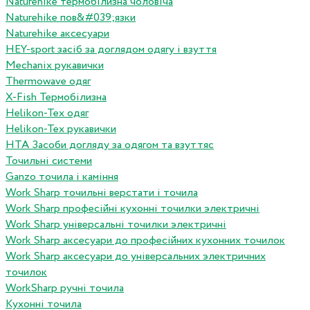
Naturehike термобілизна чоловіча
Naturehike пов&#039;язки
Naturehike аксесуари
HEY-sport засіб за доглядом одягу і взуття
Mechanix рукавички
Thermowave одяг
X-Fish Термобілизна
Helikon-Tex одяг
Helikon-Tex рукавички
HTA Засоби догляду за одягом та взуттяс
Точильні системи
Ganzo точила і каміння
Work Sharp точильні верстати і точила
Work Sharp професiйнi кухоннi точилки электричнi
Work Sharp унiверсальнi точилки электричнi
Work Sharp аксесуари до професiйних кухонних точилок
Work Sharp аксесуари до унiверсальних электричних
точилок
WorkSharp ручні точила
Кухонні точила