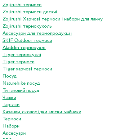
Zojirushi термоси
Zojirushi термоси дитячі
Zojirushi Харчові термоси і набори для ланчу
Zojirushi термокухоль
Аксесуари для термопродукціі
SKIF Outdoor термоси
Aladdin термокухлі
Tiger термокухлі
Tiger термоси
Tiger харчові термоси
Посуд
Naturehike посуд
Титановий посуд
Чашки
Тарілки
Казанки, сковорідки, миски, чайники
Термоси
Набори
Аксесуари