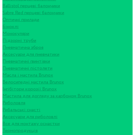
Ballistol перцеві балончики
Sabre Red перцеві балончики
Оптичні прилади
Біноклі
Монокуляри
Підзорні труби
Пневматична зброя
Аксесуари для пневматики
Пневматичні гвинтівки
Пневматичні пістолети
Масла і мастила Brunox
Велосипедні мастила Brunox
Інгібітори корозії Brunox
Мастила для догляду за карбоном Brunox
Риболовля
Рибальські снасті
Аксесуари для риболовлі
Все для монтажу оснастки
Термопродукція