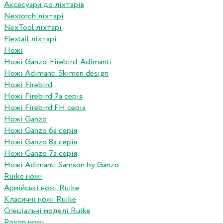
Аксесуари до ліхтарів
Nextorch ліхтарі
NexTool ліхтарі
Flextail ліхтарі
Ножі
Ножі Ganzo-Firebird-Adimanti
Ножі Adimanti Skimen design
Ножі Firebird
Ножі Firebird 7а серія
Ножі Firebird FH серія
Ножі Ganzo
Ножі Ganzo 6а серія
Ножі Ganzo 8а серія
Ножі Ganzo 7а серія
Ножі Adimanti Samson by Ganzo
Ruike ножі
Армійські ножі Ruike
Класичні ножі Ruike
Спеціальні моделі Ruike
Roxon ножi