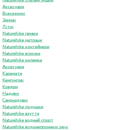
Naturehike спальні мішки
Аксесуари
Всесезонні
Зимові
Літні
Naturehike гамаки
Naturehike матраци
Naturehike контейнери
Naturehike візочки
Naturehike килимки
Аксесуари
Каремати
Кемпінгові
Ковдри
Надувні
Самонадувні
Naturehike подушки
Naturehike взуття
Naturehike водний спорт
Naturehike водонепроникні речі