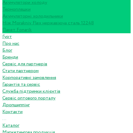
Акумулятори холоду
Термопляшки
Акумуляторні холодильники
Ніж Morakniv Flex нержавіюча сталь 12248
Пакет Fonarik
Гурт
Про нас
Блог
Бренди
Сервіс для партнерів
Стати партнером
Корпоративні замовлення
Гарантія та сервіс
Служба підтримки клієнтів
Сервіс оптового порталу
Дропшиппінг
Контакти
...
Каталог
Маркетингова продукція