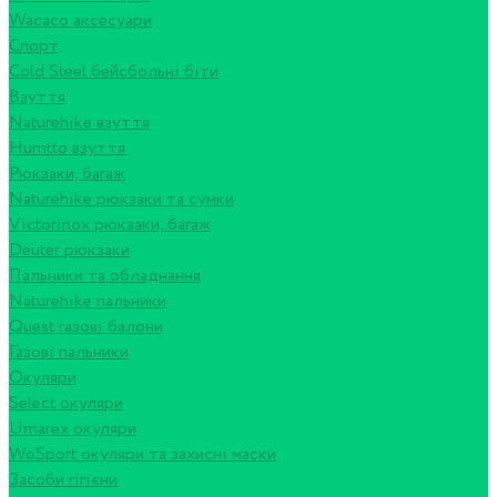
Wacaco аксесуари
Спорт
Cold Steel бейсбольні біти
Взуття
Naturehike взуття
Humtto взуття
Рюкзаки, багаж
Naturehike рюкзаки та сумки
Victorinox рюкзаки, багаж
Deuter рюкзаки
Пальники та обладнання
Naturehike пальники
Quest газові балони
Газові пальники
Окуляри
Select окуляри
Umarex окуляри
WoSport окуляри та захисні маски
Засоби гігієни