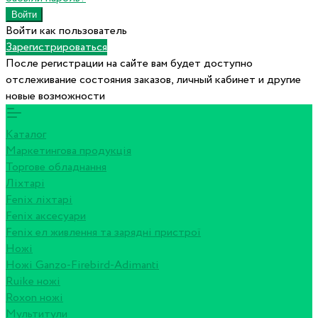
Войти как пользователь
Зарегистрироваться
После регистрации на сайте вам будет доступно
отслеживание состояния заказов, личный кабинет и другие
новые возможности
Каталог
Маркетингова продукція
Торгове обладнання
Ліхтарі
Fenix ліхтарі
Fenix аксесуари
Fenix ел живлення та зарядні пристрої
Ножі
Ножі Ganzo-Firebird-Adimanti
Ruike ножі
Roxon ножi
Мультитули