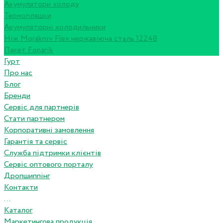
Акумулятори холоду
Термопляшки
Акумуляторні холодильники
Ніж Morakniv Flex нержавіюча сталь 12248
Пакет Fonarik
Гурт
Про нас
Блог
Бренди
Сервіс для партнерів
Стати партнером
Корпоративні замовлення
Гарантія та сервіс
Служба підтримки клієнтів
Сервіс оптового порталу
Дропшиппінг
Контакти
...
Каталог
Маркетингова продукція