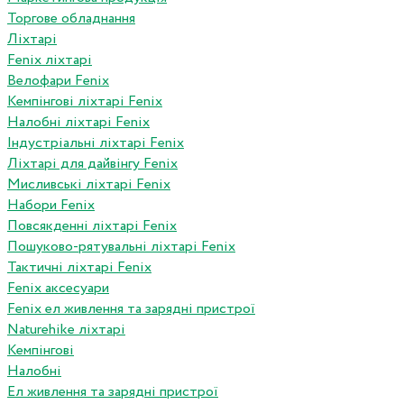
Торгове обладнання
Ліхтарі
Fenix ліхтарі
Велофари Fenix
Кемпінгові ліхтарі Fenix
Налобні ліхтарі Fenix
Індустріальні ліхтарі Fenix
Ліхтарі для дайвінгу Fenix
Мисливські ліхтарі Fenix
Набори Fenix
Повсякденні ліхтарі Fenix
Пошуково-рятувальні ліхтарі Fenix
Тактичні ліхтарі Fenix
Fenix аксесуари
Fenix ел живлення та зарядні пристрої
Naturehike ліхтарі
Кемпінгові
Налобні
Ел живлення та зарядні пристрої