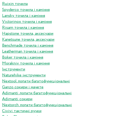
Ruixin точила
Spyderco точила і каміння
Lansky точила і каміння
Victorinox точила і каміння
Risam точила і каміння
Hapstone точила, аксесуари
Kanetsune точила, аксесуари
Benchmade точила і каміння
Leatherman точила і каміння
Boker точила і каміння
Morakniv точила і каміння
Інструменти
Naturehike інструменти
Nextool лопати багатофункціональні
Ganzo сокири і мачете
Adimanti лопати багатофункціональні
Adimanti сокири
Nextorch лопати багатофункціональні
Сivivi тактичні ручки