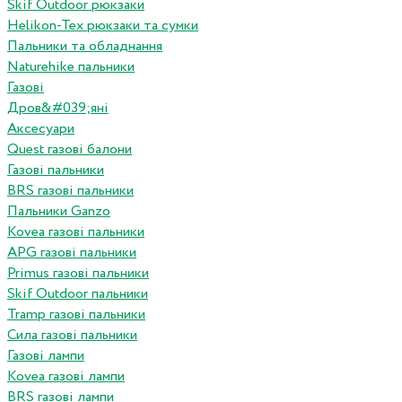
Skif Outdoor рюкзаки
Helikon-Tex рюкзаки та сумки
Пальники та обладнання
Naturehike пальники
Газові
Дров&#039;яні
Аксесуари
Quest газові балони
Газові пальники
BRS газові пальники
Пальники Ganzo
Kovea газові пальники
APG газові пальники
Primus газові пальники
Skif Outdoor пальники
Tramp газові пальники
Сила газові пальники
Газові лампи
Kovea газові лампи
BRS газові лампи