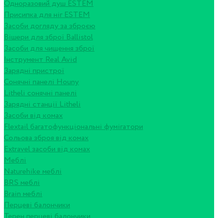
Одноразовий душ ESTEM
Присипка для ніг ESTEM
Засоби догляду за зброєю
Вішери для зброї Ballistol
Засоби для чищення зброї
Інструмент Real Avid
Зарядні пристрої
Сонячні панелі Houny
Litheli сонячні панелі
Зарядні станції Litheli
Засоби від комах
Flextail багатофункціональні фумігатори
Сольова зброя від комах
Extravel засоби від комах
Меблі
Naturehike меблі
BRS меблі
Brain меблі
Перцеві балончики
Терен перцеві балончики