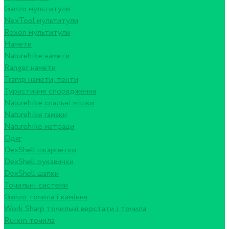
Ganzo мультитули
NexTool мультитули
Roxon мультитули
Намети
Naturehike намети
Ranger намети
Tramp намети, тенти
Туристичне спорядження
Naturehike спальні мішки
Naturehike гамаки
Naturehike матраци
Одяг
DexShell шкарпетки
DexShell рукавички
DexShell шапки
Точильні системи
Ganzo точила і каміння
Work Sharp точильні верстати і точила
Ruixin точила