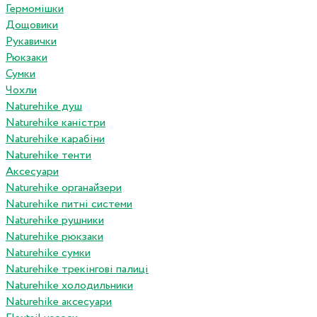
Гермомішки
Дощовики
Рукавички
Рюкзаки
Сумки
Чохли
Naturehike душ
Naturehike каністри
Naturehike карабіни
Naturehike тенти
Аксесуари
Naturehike органайзери
Naturehike питні системи
Naturehike рушники
Naturehike рюкзаки
Naturehike сумки
Naturehike трекінгові палиці
Naturehike холодильники
Naturehike аксесуари