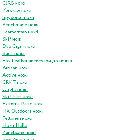
CJRB ножі
Kershaw ножі
Spyderco ножі
Benchmade ножі
Leatherman ножі
Skif ножі
Due Cigni ножі
Buck ножі
Fox Leather аксесуари до ножів
Artisan ножі
Active ножі
CRKT ножі
Olight ножі
Skif Plus ножі
Extrema Ratio ножі
HX Outdoors ножі
Peltonen ножі
Ножі Helle
Kanetsune ножі
Real Avid ножі