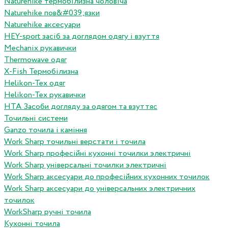
Naturehike термобілизна чоловіча
Naturehike пов&#039;язки
Naturehike аксесуари
HEY-sport засіб за доглядом одягу і взуття
Mechanix рукавички
Thermowave одяг
X-Fish Термобілизна
Helikon-Tex одяг
Helikon-Tex рукавички
HTA Засоби догляду за одягом та взуттяс
Точильні системи
Ganzo точила і каміння
Work Sharp точильні верстати і точила
Work Sharp професiйнi кухоннi точилки электричнi
Work Sharp унiверсальнi точилки электричнi
Work Sharp аксесуари до професiйних кухонних точилок
Work Sharp аксесуари до унiверсальних электричних
точилок
WorkSharp ручні точила
Кухонні точила