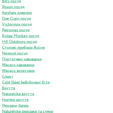
BRS посуд
Roxon посуд
Kershaw ловилки
Due Cigni посуд
Victorinox посуд
Petromax посуд
Ridge Monkey посуд
HX Outdoors посуд
Столові прибори Active
Nextool посуд
Портативні кавоварки
Wacaco кавоварки
Wacaco аксесуари
Спорт
Cold Steel бейсбольні біти
Взуття
Naturehike взуття
Humtto взуття
Рюкзаки, багаж
Naturehike рюкзаки та сумки