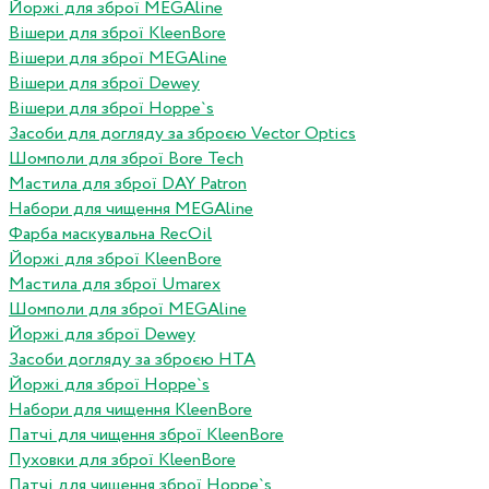
Йоржі для зброї MEGAline
Вішери для зброї KleenBore
Вішери для зброї MEGAline
Вішери для зброї Dewey
Вішери для зброї Hoppe`s
Засоби для догляду за зброєю Vector Optics
Шомполи для зброї Bore Tech
Мастила для зброї DAY Patron
Набори для чищення MEGAline
Фарба маскувальна RecOil
Йоржі для зброї KleenBore
Мастила для зброї Umarex
Шомполи для зброї MEGAline
Йоржі для зброї Dewey
Засоби догляду за зброєю HTA
Йоржі для зброї Hoppe`s
Набори для чищення KleenBore
Патчі для чищення зброї KleenBore
Пуховки для зброї KleenBore
Патчі для чищення зброї Hoppe`s