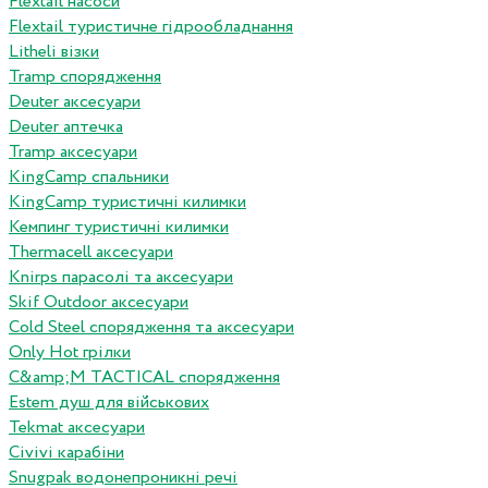
Flextail насоси
Flextail туристичне гідрообладнання
Litheli візки
Tramp спорядження
Deuter аксесуари
Deuter аптечка
Tramp аксесуари
KingCamp спальники
KingCamp туристичні килимки
Кемпинг туристичні килимки
Thermacell аксесуари
Knirps парасолі та аксесуари
Skif Outdoor аксесуари
Cold Steel спорядження та аксесуари
Only Hot грілки
C&amp;M TACTICAL спорядження
Estem душ для військових
Tekmat аксесуари
Сivivi карабіни
Snugpak водонепроникні речі