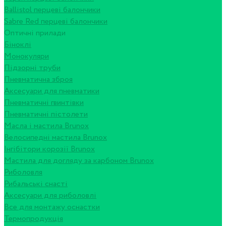
Ballistol перцеві балончики
Sabre Red перцеві балончики
Оптичні прилади
Біноклі
Монокуляри
Підзорні труби
Пневматична зброя
Аксесуари для пневматики
Пневматичні гвинтівки
Пневматичні пістолети
Масла і мастила Brunox
Велосипедні мастила Brunox
Інгібітори корозії Brunox
Мастила для догляду за карбоном Brunox
Риболовля
Рибальські снасті
Аксесуари для риболовлі
Все для монтажу оснастки
Термопродукція