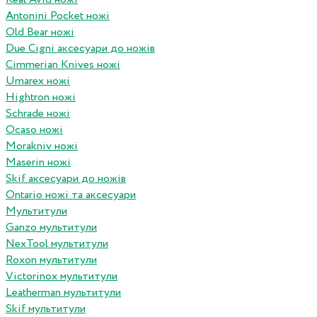
Antonini Pocket ножі
Old Bear ножі
Due Cigni аксесуари до ножів
Cimmerian Knives ножі
Umarex ножі
Hightron ножі
Schrade ножі
Ocaso ножі
Morakniv ножі
Maserin ножі
Skif аксесуари до ножів
Ontario ножі та аксесуари
Мультитули
Ganzo мультитули
NexTool мультитули
Roxon мультитули
Victorinox мультитули
Leatherman мультитули
Skif мультитули