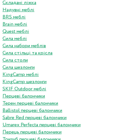
Складані ліжка
Надувні меблі
BRS меблі
Brain меблі
Quest меблі
Сила меблі
Сила набори меблів
Сила стільці та крісла
Сила столи
Сила шезлонги
KingCamp меблі
KingCamp шезлонги
SKIF Outdoor меблі
Перцеві балончики
Терен перцеві балончики
Ballistol перцеві балончики
Sabre Red перцеві балончики
Umarex Perfecta перцеві балончики
Перець перцеві балончики
Тризуб перцеві балончики