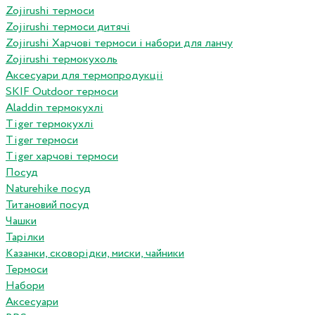
Zojirushi термоси
Zojirushi термоси дитячі
Zojirushi Харчові термоси і набори для ланчу
Zojirushi термокухоль
Аксесуари для термопродукціі
SKIF Outdoor термоси
Aladdin термокухлі
Tiger термокухлі
Tiger термоси
Tiger харчові термоси
Посуд
Naturehike посуд
Титановий посуд
Чашки
Тарілки
Казанки, сковорідки, миски, чайники
Термоси
Набори
Аксесуари