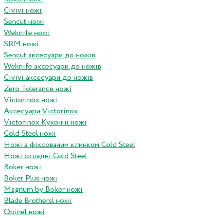
Civivi ножі
Sencut ножі
Weknife ножі
SRM ножі
Sencut аксесуари до ножів
Weknife аксесуари до ножів
Civivi аксесуари до ножів
Zero Tolerance ножі
Victorinox ножі
Аксесуари Victorinox
Victorinox Кухонні ножі
Cold Steel ножі
Ножі з фіксованим клинком Cold Steel
Ножі складні Cold Steel
Boker ножі
Boker Plus ножі
Magnum by Boker ножі
Blade Brothersl ножі
Opinel ножі