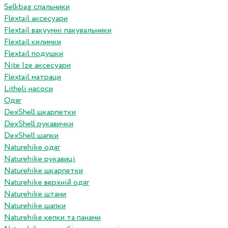
Selkbag спальники
Flextail аксесуари
Flextail вакуумні пакувальники
Flextail килимки
Flextail подушки
Nite Ize аксесуари
Flextail матраци
Litheli насоси
Одяг
DexShell шкарпетки
DexShell рукавички
DexShell шапки
Naturehike одяг
Naturehike рукавиці
Naturehike шкарпетки
Naturehike верхній одяг
Naturehike штани
Naturehike шапки
Naturehike кепки та панами