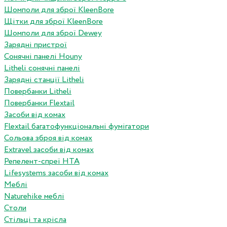
Шомполи для зброї KleenBore
Щітки для зброї KleenBore
Шомполи для зброї Dewey
Зарядні пристрої
Сонячні панелі Houny
Litheli сонячні панелі
Зарядні станції Litheli
Повербанки Litheli
Повербанки Flextail
Засоби від комах
Flextail багатофункціональні фумігатори
Сольова зброя від комах
Extravel засоби від комах
Репелент-спреї HTA
Lifesystems засоби від комах
Меблі
Naturehike меблі
Столи
Стільці та крісла