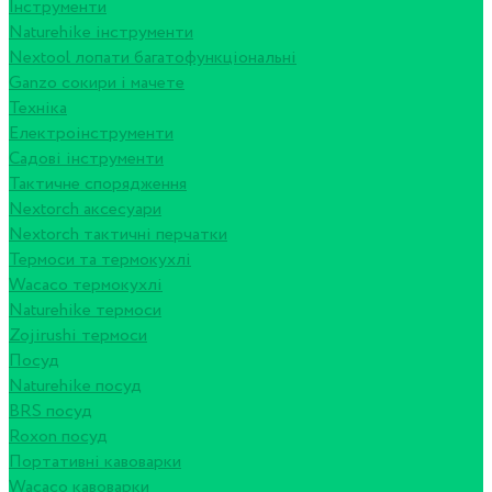
Інструменти
Naturehike інструменти
Nextool лопати багатофункціональні
Ganzo сокири і мачете
Техніка
Електроінструменти
Садові інструменти
Тактичне спорядження
Nextorch аксесуари
Nextorch тактичні перчатки
Термоси та термокухлі
Wacaco термокухлі
Naturehike термоси
Zojirushi термоси
Посуд
Naturehike посуд
BRS посуд
Roxon посуд
Портативні кавоварки
Wacaco кавоварки