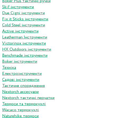
Boker Plus тактичні ручки
Skif інструменти
Due Cigni інструменти
Fix it Sticks інструменти
Сold Steel інструменти
Active інструменти
Leatherman Інструменти
Victorinox інструменти
HX Outdoors інструменти
Benchmade інструменти
Boker інструменти
Техніка
Електроінструменти
Садові інструменти
Тактичне спорядження
Nextorch аксесуари
Nextorch тактичні перчатки
Термоси та термокухлі
Wacaco термокухлі
Naturehike термоси