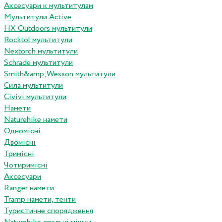
Аксесуари к мультитулам
Мультитули Active
HX Outdoors мультитули
Rocktol мультитули
Nextorch мультитули
Schrade мультитули
Smith&amp;Wesson мультитули
Сила мультитули
Civivi мультитули
Намети
Naturehike намети
Одномісні
Двомісні
Тримісні
Чотиримісні
Аксесуари
Ranger намети
Tramp намети, тенти
Туристичне спорядження