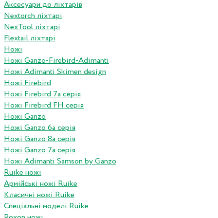
Аксесуари до ліхтарів
Nextorch ліхтарі
NexTool ліхтарі
Flextail ліхтарі
Ножі
Ножі Ganzo-Firebird-Adimanti
Ножі Adimanti Skimen design
Ножі Firebird
Ножі Firebird 7а серія
Ножі Firebird FH серія
Ножі Ganzo
Ножі Ganzo 6а серія
Ножі Ganzo 8а серія
Ножі Ganzo 7а серія
Ножі Adimanti Samson by Ganzo
Ruike ножі
Армійські ножі Ruike
Класичні ножі Ruike
Спеціальні моделі Ruike
Roxon ножi