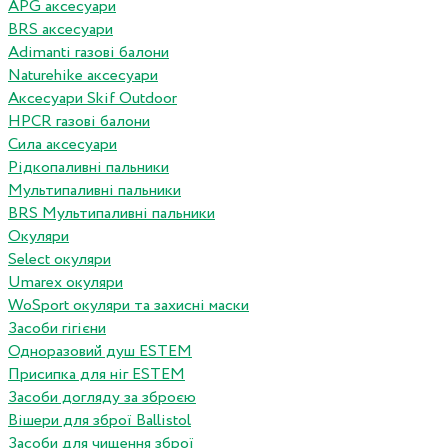
APG аксесуари
BRS аксесуари
Adimanti газові балони
Naturehike аксесуари
Аксесуари Skif Outdoor
HPCR газові балони
Сила аксесуари
Рідкопаливні пальники
Мультипаливні пальники
BRS Мультипаливні пальники
Окуляри
Select окуляри
Umarex окуляри
WoSport окуляри та захисні маски
Засоби гігієни
Одноразовий душ ESTEM
Присипка для ніг ESTEM
Засоби догляду за зброєю
Вішери для зброї Ballistol
Засоби для чищення зброї