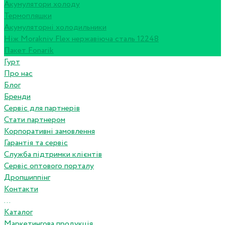
Акумулятори холоду
Термопляшки
Акумуляторні холодильники
Ніж Morakniv Flex нержавіюча сталь 12248
Пакет Fonarik
Гурт
Про нас
Блог
Бренди
Сервіс для партнерів
Стати партнером
Корпоративні замовлення
Гарантія та сервіс
Служба підтримки клієнтів
Сервіс оптового порталу
Дропшиппінг
Контакти
...
Каталог
Маркетингова продукція