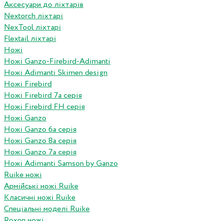
Аксесуари до ліхтарів
Nextorch ліхтарі
NexTool ліхтарі
Flextail ліхтарі
Ножі
Ножі Ganzo-Firebird-Adimanti
Ножі Adimanti Skimen design
Ножі Firebird
Ножі Firebird 7а серія
Ножі Firebird FH серія
Ножі Ganzo
Ножі Ganzo 6а серія
Ножі Ganzo 8а серія
Ножі Ganzo 7а серія
Ножі Adimanti Samson by Ganzo
Ruike ножі
Армійські ножі Ruike
Класичні ножі Ruike
Спеціальні моделі Ruike
Roxon ножi