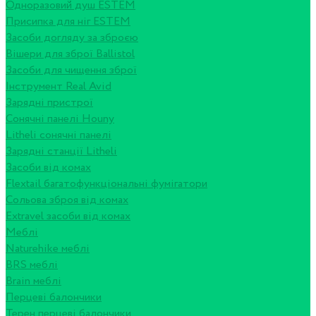
Одноразовий душ ESTEM
Присипка для ніг ESTEM
Засоби догляду за зброєю
Вішери для зброї Ballistol
Засоби для чищення зброї
Інструмент Real Avid
Зарядні пристрої
Сонячні панелі Houny
Litheli сонячні панелі
Зарядні станції Litheli
Засоби від комах
Flextail багатофункціональні фумігатори
Сольова зброя від комах
Extravel засоби від комах
Меблі
Naturehike меблі
BRS меблі
Brain меблі
Перцеві балончики
Терен перцеві балончики