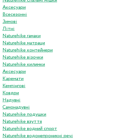
Naturehike спальні мішки
Аксесуари
Всесезонні
Зимові
Літні
Naturehike гамаки
Naturehike матраци
Naturehike контейнери
Naturehike візочки
Naturehike килимки
Аксесуари
Каремати
Кемпінгові
Ковдри
Надувні
Самонадувні
Naturehike подушки
Naturehike взуття
Naturehike водний спорт
Naturehike водонепроникні речі