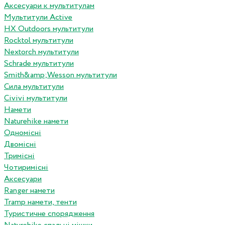
Аксесуари к мультитулам
Мультитули Active
HX Outdoors мультитули
Rocktol мультитули
Nextorch мультитули
Schrade мультитули
Smith&amp;Wesson мультитули
Сила мультитули
Civivi мультитули
Намети
Naturehike намети
Одномісні
Двомісні
Тримісні
Чотиримісні
Аксесуари
Ranger намети
Tramp намети, тенти
Туристичне спорядження