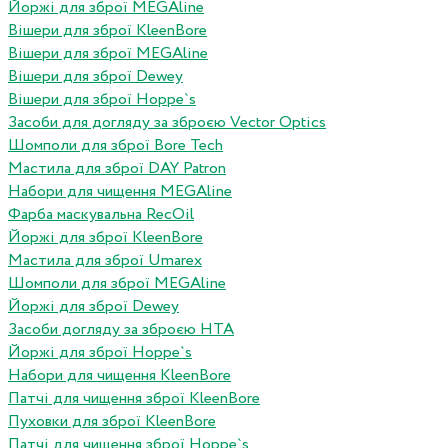
Йоржі для зброї MEGAline
Вішери для зброї KleenBore
Вішери для зброї MEGAline
Вішери для зброї Dewey
Вішери для зброї Hoppe`s
Засоби для догляду за зброєю Vector Optics
Шомполи для зброї Bore Tech
Мастила для зброї DAY Patron
Набори для чищення MEGAline
Фарба маскувальна RecOil
Йоржі для зброї KleenBore
Мастила для зброї Umarex
Шомполи для зброї MEGAline
Йоржі для зброї Dewey
Засоби догляду за зброєю HTA
Йоржі для зброї Hoppe`s
Набори для чищення KleenBore
Патчі для чищення зброї KleenBore
Пуховки для зброї KleenBore
Патчі для чищення зброї Hoppe`s