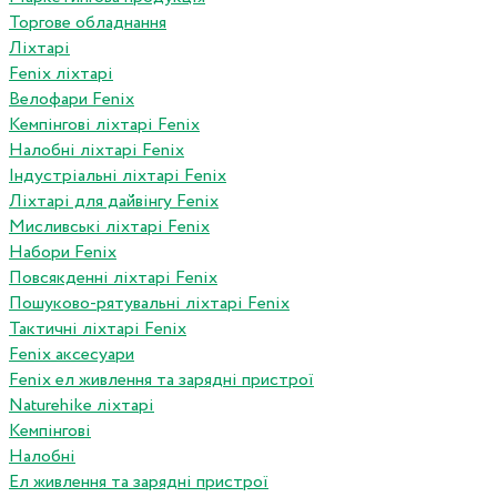
Торгове обладнання
Ліхтарі
Fenix ліхтарі
Велофари Fenix
Кемпінгові ліхтарі Fenix
Налобні ліхтарі Fenix
Індустріальні ліхтарі Fenix
Ліхтарі для дайвінгу Fenix
Мисливські ліхтарі Fenix
Набори Fenix
Повсякденні ліхтарі Fenix
Пошуково-рятувальні ліхтарі Fenix
Тактичні ліхтарі Fenix
Fenix аксесуари
Fenix ел живлення та зарядні пристрої
Naturehike ліхтарі
Кемпінгові
Налобні
Ел живлення та зарядні пристрої