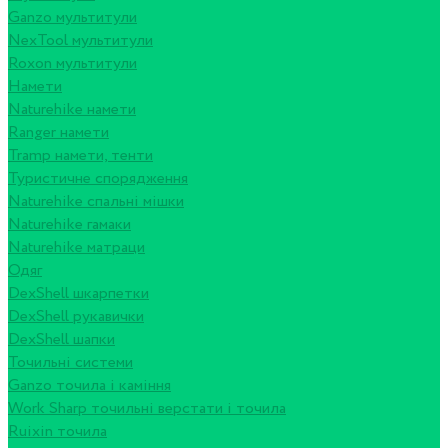
Ganzo мультитули
NexTool мультитули
Roxon мультитули
Намети
Naturehike намети
Ranger намети
Tramp намети, тенти
Туристичне спорядження
Naturehike спальні мішки
Naturehike гамаки
Naturehike матраци
Одяг
DexShell шкарпетки
DexShell рукавички
DexShell шапки
Точильні системи
Ganzo точила і каміння
Work Sharp точильні верстати і точила
Ruixin точила