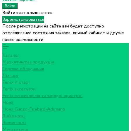
Войти как пользователь
Зарегистрироваться
После регистрации на сайте вам будет доступно
отслеживание состояния заказов, личный кабинет и другие
новые возможности
Каталог
Маркетингова продукція
Торгове обладнання
Ліхтарі
Fenix ліхтарі
Fenix аксесуари
Fenix ел живлення та зарядні пристрої
Ножі
Ножі Ganzo-Firebird-Adimanti
Ruike ножі
Roxon ножi
Мультитули