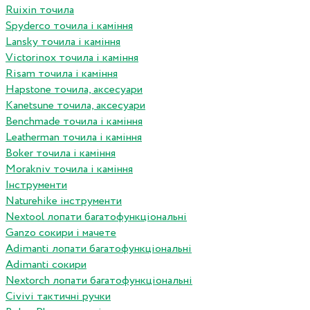
Ruixin точила
Spyderco точила і каміння
Lansky точила і каміння
Victorinox точила і каміння
Risam точила і каміння
Hapstone точила, аксесуари
Kanetsune точила, аксесуари
Benchmade точила і каміння
Leatherman точила і каміння
Boker точила і каміння
Morakniv точила і каміння
Інструменти
Naturehike інструменти
Nextool лопати багатофункціональні
Ganzo сокири і мачете
Adimanti лопати багатофункціональні
Adimanti сокири
Nextorch лопати багатофункціональні
Сivivi тактичні ручки