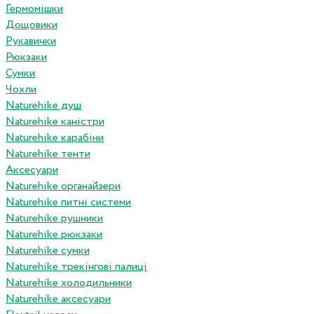
Гермомішки
Дощовики
Рукавички
Рюкзаки
Сумки
Чохли
Naturehike душ
Naturehike каністри
Naturehike карабіни
Naturehike тенти
Аксесуари
Naturehike органайзери
Naturehike питні системи
Naturehike рушники
Naturehike рюкзаки
Naturehike сумки
Naturehike трекінгові палиці
Naturehike холодильники
Naturehike аксесуари