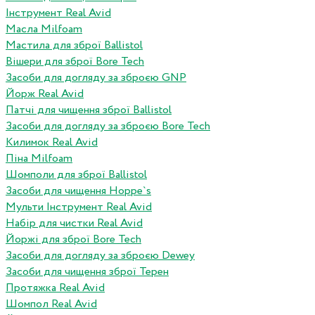
Інструмент Real Avid
Масла Milfoam
Мастила для зброї Ballistol
Вішери для зброї Bore Tech
Засоби для догляду за зброєю GNP
Йорж Real Avid
Патчі для чищення зброї Ballistol
Засоби для догляду за зброєю Bore Tech
Килимок Real Avid
Піна Milfoam
Шомполи для зброї Ballistol
Засоби для чищення Hoppe`s
Мульти Інструмент Real Avid
Набір для чистки Real Avid
Йоржі для зброї Bore Tech
Засоби для догляду за зброєю Dewey
Засоби для чищення зброї Терен
Протяжка Real Avid
Шомпол Real Avid