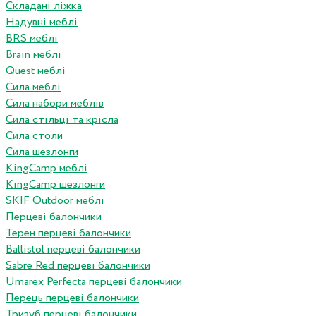
Складані ліжка
Надувні меблі
BRS меблі
Brain меблі
Quest меблі
Сила меблі
Сила набори меблів
Сила стільці та крісла
Сила столи
Сила шезлонги
KingCamp меблі
KingCamp шезлонги
SKIF Outdoor меблі
Перцеві балончики
Терен перцеві балончики
Ballistol перцеві балончики
Sabre Red перцеві балончики
Umarex Perfecta перцеві балончики
Перець перцеві балончики
Тризуб перцеві балончики