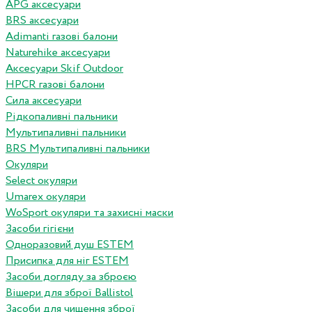
APG аксесуари
BRS аксесуари
Adimanti газові балони
Naturehike аксесуари
Аксесуари Skif Outdoor
HPCR газові балони
Сила аксесуари
Рідкопаливні пальники
Мультипаливні пальники
BRS Мультипаливні пальники
Окуляри
Select окуляри
Umarex окуляри
WoSport окуляри та захисні маски
Засоби гігієни
Одноразовий душ ESTEM
Присипка для ніг ESTEM
Засоби догляду за зброєю
Вішери для зброї Ballistol
Засоби для чищення зброї