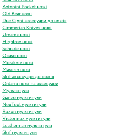
Antonini Pocket ножі
Old Bear ножі
Due Cigni аксесуари до ножів
Cimmerian Knives ножі
Umarex ножі
Hightron ножі
Schrade ножі
Ocaso ножі
Morakniv ножі
Maserin ножі
Skif аксесуари до ножів
Ontario ножі та аксесуари
Мультитули
Ganzo мультитули
NexTool мультитули
Roxon мультитули
Victorinox мультитули
Leatherman мультитули
Skif мультитули