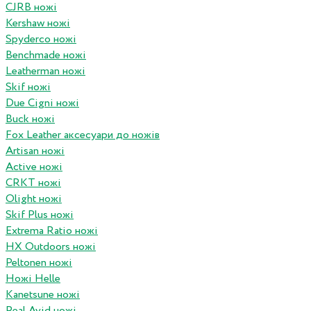
CJRB ножі
Kershaw ножі
Spyderco ножі
Benchmade ножі
Leatherman ножі
Skif ножі
Due Cigni ножі
Buck ножі
Fox Leather аксесуари до ножів
Artisan ножі
Active ножі
CRKT ножі
Olight ножі
Skif Plus ножі
Extrema Ratio ножі
HX Outdoors ножі
Peltonen ножі
Ножі Helle
Kanetsune ножі
Real Avid ножі