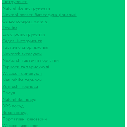
Інструменти
Naturehike інструменти
Nextool лопати багатофункціональні
Ganzo сокири і мачете
Техніка
Електроінструменти
Садові інструменти
Тактичне спорядження
Nextorch аксесуари
Nextorch тактичні перчатки
Термоси та термокухлі
Wacaco термокухлі
Naturehike термоси
Zojirushi термоси
Посуд
Naturehike посуд
BRS посуд
Roxon посуд
Портативні кавоварки
Wacaco кавоварки