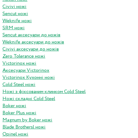
Civivi ножі
Sencut ножі
Weknife ножі
SRM ножі
Sencut аксесуари до ножів
Weknife аксесуари до ножів
Civivi аксесуари до ножів
Zero Tolerance ножі
Victorinox ножі
Аксесуари Victorinox
Victorinox Кухонні ножі
Cold Steel ножі
Ножі з фіксованим клинком Cold Steel
Ножі складні Cold Steel
Boker ножі
Boker Plus ножі
Magnum by Boker ножі
Blade Brothersl ножі
Opinel ножі