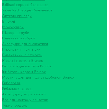
Ballistol перцеві балончики
Sabre Red перцеві балончики
Оптичні прилади
Біноклі
Монокуляри
Підзорні труби
Пневматична зброя
Аксесуари для пневматики
Пневматичні гвинтівки
Пневматичні пістолети
Масла і мастила Brunox
Велосипедні мастила Brunox
Інгібітори корозії Brunox
Мастила для догляду за карбоном Brunox
Риболовля
Рибальські снасті
Аксесуари для риболовлі
Все для монтажу оснастки
Термопродукція