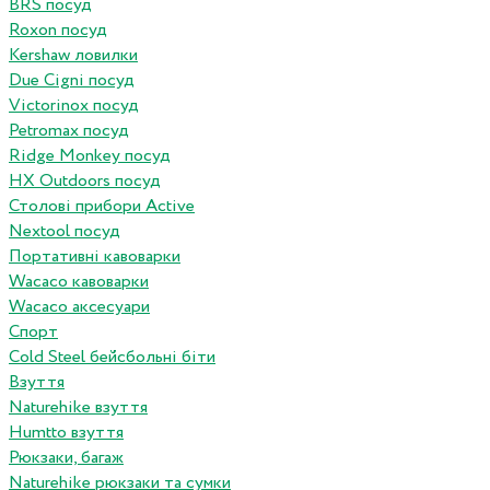
BRS посуд
Roxon посуд
Kershaw ловилки
Due Cigni посуд
Victorinox посуд
Petromax посуд
Ridge Monkey посуд
HX Outdoors посуд
Столові прибори Active
Nextool посуд
Портативні кавоварки
Wacaco кавоварки
Wacaco аксесуари
Спорт
Cold Steel бейсбольні біти
Взуття
Naturehike взуття
Humtto взуття
Рюкзаки, багаж
Naturehike рюкзаки та сумки