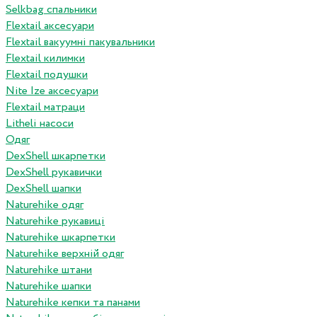
Selkbag спальники
Flextail аксесуари
Flextail вакуумні пакувальники
Flextail килимки
Flextail подушки
Nite Ize аксесуари
Flextail матраци
Litheli насоси
Одяг
DexShell шкарпетки
DexShell рукавички
DexShell шапки
Naturehike одяг
Naturehike рукавиці
Naturehike шкарпетки
Naturehike верхній одяг
Naturehike штани
Naturehike шапки
Naturehike кепки та панами