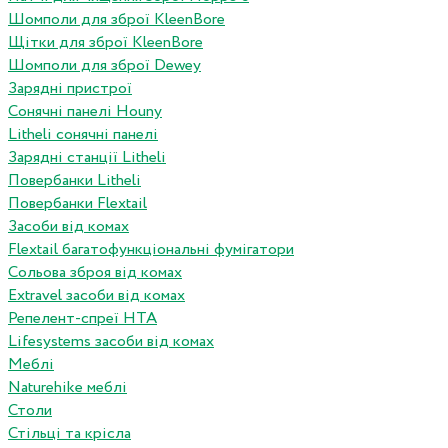
Шомполи для зброї KleenBore
Щітки для зброї KleenBore
Шомполи для зброї Dewey
Зарядні пристрої
Сонячні панелі Houny
Litheli сонячні панелі
Зарядні станції Litheli
Повербанки Litheli
Повербанки Flextail
Засоби від комах
Flextail багатофункціональні фумігатори
Сольова зброя від комах
Extravel засоби від комах
Репелент-спреї HTA
Lifesystems засоби від комах
Меблі
Naturehike меблі
Столи
Стільці та крісла