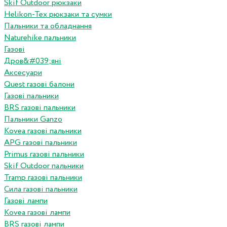
Skif Outdoor рюкзаки
Helikon-Tex рюкзаки та сумки
Пальники та обладнання
Naturehike пальники
Газові
Дров&#039;яні
Аксесуари
Quest газові балони
Газові пальники
BRS газові пальники
Пальники Ganzo
Kovea газові пальники
APG газові пальники
Primus газові пальники
Skif Outdoor пальники
Tramp газові пальники
Сила газові пальники
Газові лампи
Kovea газові лампи
BRS газові лампи