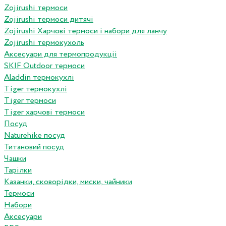
Zojirushi термоси
Zojirushi термоси дитячі
Zojirushi Харчові термоси і набори для ланчу
Zojirushi термокухоль
Аксесуари для термопродукціі
SKIF Outdoor термоси
Aladdin термокухлі
Tiger термокухлі
Tiger термоси
Tiger харчові термоси
Посуд
Naturehike посуд
Титановий посуд
Чашки
Тарілки
Казанки, сковорідки, миски, чайники
Термоси
Набори
Аксесуари