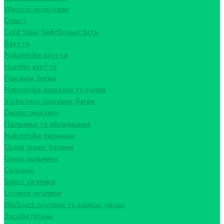
Wacaco аксесуари
Спорт
Cold Steel бейсбольні біти
Взуття
Naturehike взуття
Humtto взуття
Рюкзаки, багаж
Naturehike рюкзаки та сумки
Victorinox рюкзаки, багаж
Deuter рюкзаки
Пальники та обладнання
Naturehike пальники
Quest газові балони
Газові пальники
Окуляри
Select окуляри
Umarex окуляри
WoSport окуляри та захисні маски
Засоби гігієни