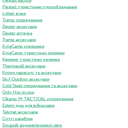
Flextail насоси
Flextail туристичне гідрообладнання
Litheli візки
Tramp спорядження
Deuter аксесуари
Deuter аптечка
Tramp аксесуари
KingCamp спальники
KingCamp туристичні килимки
Кемпинг туристичні килимки
Thermacell аксесуари
Knirps парасолі та аксесуари
Skif Outdoor аксесуари
Cold Steel спорядження та аксесуари
Only Hot грілки
C&amp;M TACTICAL спорядження
Estem душ для військових
Tekmat аксесуари
Сivivi карабіни
Snugpak водонепроникні речі