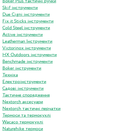
Boker Plus тактичні ручки
Skif інструменти
Due Cigni інструменти
Fix it Sticks інструменти
Сold Steel інструменти
Active інструменти
Leatherman Інструменти
Victorinox інструменти
HX Outdoors інструменти
Benchmade інструменти
Boker інструменти
Техніка
Електроінструменти
Садові інструменти
Тактичне спорядження
Nextorch аксесуари
Nextorch тактичні перчатки
Термоси та термокухлі
Wacaco термокухлі
Naturehike термоси