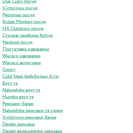
Due Cigni посуд
Victorinox посуд
Petromax посуд
Ridge Monkey посуд
HX Outdoors посуд
Столові прибори Active
Nextool посуд
Портативні кавоварки
Wacaco кавоварки
Wacaco аксесуари
Спорт
Cold Steel бейсбольні біти
Взуття
Naturehike взуття
Humtto взуття
Рюкзаки, багаж
Naturehike рюкзаки та сумки
Victorinox рюкзаки, багаж
Deuter рюкзаки
Deuter велосипедні рюкзаки