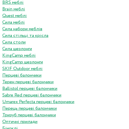
BRS меблі
Brain меблі
Quest меблі
Сила меблі
Сила набори меблів
Сила стільці та крісла
Сила столи
Сила шезлонги
KingCamp меблі
KingCamp шезлонги
SKIF Outdoor меблі
Перцеві балончики
Терен перцеві балончики
Ballistol перцеві балончики
Sabre Red перцеві балончики
Umarex Perfecta перцеві балончики
Перець перцеві балончики
Тризуб перцеві балончики
Оптичні прилади
Біноклі