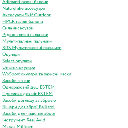
Adimanti газові балони
Naturehike аксесуари
Аксесуари Skif Outdoor
HPCR газові балони
Сила аксесуари
Рідкопаливні пальники
Мультипаливні пальники
BRS Мультипаливні пальники
Окуляри
Select окуляри
Umarex окуляри
WoSport окуляри та захисні маски
Засоби гігієни
Одноразовий душ ESTEM
Присипка для ніг ESTEM
Засоби догляду за зброєю
Вішери для зброї Ballistol
Засоби для чищення зброї
Інструмент Real Avid
Масла Milfoam