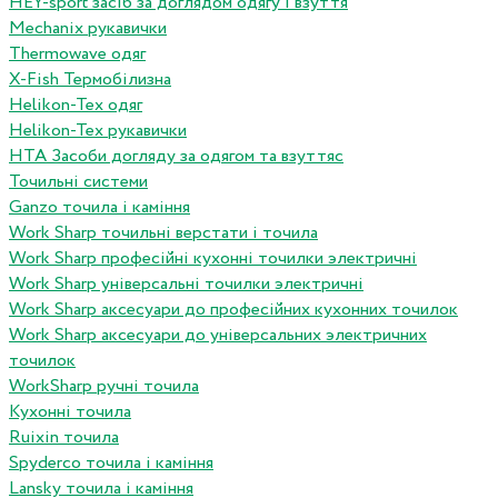
HEY-sport засіб за доглядом одягу і взуття
Mechanix рукавички
Thermowave одяг
X-Fish Термобілизна
Helikon-Tex одяг
Helikon-Tex рукавички
HTA Засоби догляду за одягом та взуттяс
Точильні системи
Ganzo точила і каміння
Work Sharp точильні верстати і точила
Work Sharp професiйнi кухоннi точилки электричнi
Work Sharp унiверсальнi точилки электричнi
Work Sharp аксесуари до професiйних кухонних точилок
Work Sharp аксесуари до унiверсальних электричних
точилок
WorkSharp ручні точила
Кухонні точила
Ruixin точила
Spyderco точила і каміння
Lansky точила і каміння