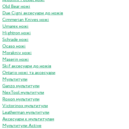
Old Bear ножі
Due Cigni аксесуари до ножів
Cimmerian Knives ножі
Umarex ножі
Hightron ножі
Schrade ножі
Ocaso ножі
Morakniv ножі
Maserin ножі
Skif аксесуари до ножів
Ontario ножі та аксесуари
Мультитули
Ganzo мультитули
NexTool мультитули
Roxon мультитули
Victorinox мультитули
Leatherman мультитули
Аксесуари к мультитулам
Мультитули Active