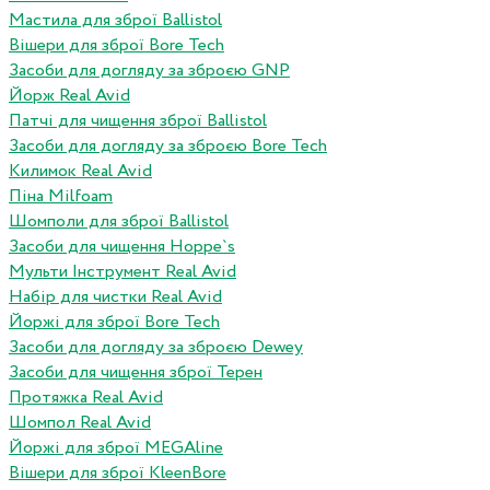
Мастила для зброї Ballistol
Вішери для зброї Bore Tech
Засоби для догляду за зброєю GNP
Йорж Real Avid
Патчі для чищення зброї Ballistol
Засоби для догляду за зброєю Bore Tech
Килимок Real Avid
Піна Milfoam
Шомполи для зброї Ballistol
Засоби для чищення Hoppe`s
Мульти Інструмент Real Avid
Набір для чистки Real Avid
Йоржі для зброї Bore Tech
Засоби для догляду за зброєю Dewey
Засоби для чищення зброї Терен
Протяжка Real Avid
Шомпол Real Avid
Йоржі для зброї MEGAline
Вішери для зброї KleenBore