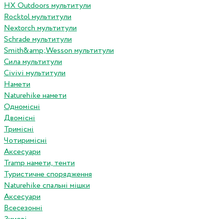
HX Outdoors мультитули
Rocktol мультитули
Nextorch мультитули
Schrade мультитули
Smith&amp;Wesson мультитули
Сила мультитули
Civivi мультитули
Намети
Naturehike намети
Одномісні
Двомісні
Тримісні
Чотиримісні
Аксесуари
Tramp намети, тенти
Туристичне спорядження
Naturehike спальні мішки
Аксесуари
Всесезонні