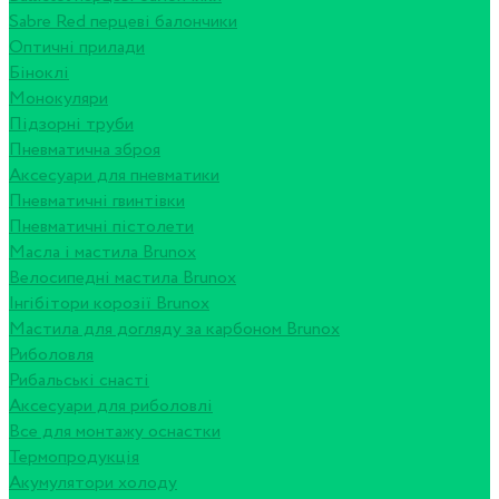
Sabre Red перцеві балончики
Оптичні прилади
Біноклі
Монокуляри
Підзорні труби
Пневматична зброя
Аксесуари для пневматики
Пневматичні гвинтівки
Пневматичні пістолети
Масла і мастила Brunox
Велосипедні мастила Brunox
Інгібітори корозії Brunox
Мастила для догляду за карбоном Brunox
Риболовля
Рибальські снасті
Аксесуари для риболовлі
Все для монтажу оснастки
Термопродукція
Акумулятори холоду