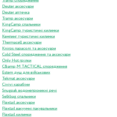
Tramp спорядження
Deuter аксесуари
Deuter аптечка
Tramp аксесуари
KingCamp спальники
KingCamp туристичні килимки
Кемпинг туристичні килимки
Thermacell аксесуари
Knirps парасолі та аксесуари
Cold Steel спорядження та аксесуари
Only Hot грілки
C&amp;M TACTICAL спорядження
Estem душ для військових
Tekmat аксесуари
Сivivi карабіни
Snugpak водонепроникні речі
Selkbag спальники
Flextail аксесуари
Flextail вакуумні пакувальники
Flextail килимки