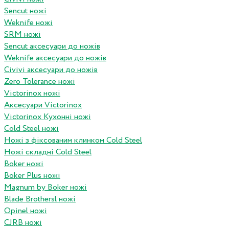
Sencut ножі
Weknife ножі
SRM ножі
Sencut аксесуари до ножів
Weknife аксесуари до ножів
Civivi аксесуари до ножів
Zero Tolerance ножі
Victorinox ножі
Аксесуари Victorinox
Victorinox Кухонні ножі
Cold Steel ножі
Ножі з фіксованим клинком Cold Steel
Ножі складні Cold Steel
Boker ножі
Boker Plus ножі
Magnum by Boker ножі
Blade Brothersl ножі
Opinel ножі
CJRB ножі