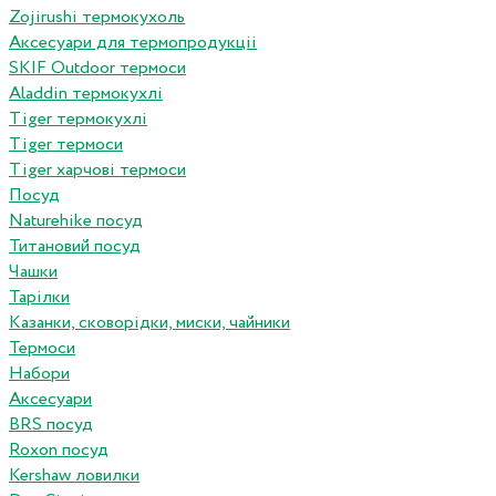
Zojirushi термокухоль
Аксесуари для термопродукціі
SKIF Outdoor термоси
Aladdin термокухлі
Tiger термокухлі
Tiger термоси
Tiger харчові термоси
Посуд
Naturehike посуд
Титановий посуд
Чашки
Тарілки
Казанки, сковорідки, миски, чайники
Термоси
Набори
Аксесуари
BRS посуд
Roxon посуд
Kershaw ловилки