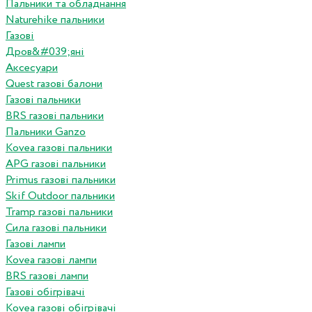
Пальники та обладнання
Naturehike пальники
Газові
Дров&#039;яні
Аксесуари
Quest газові балони
Газові пальники
BRS газові пальники
Пальники Ganzo
Kovea газові пальники
APG газові пальники
Primus газові пальники
Skif Outdoor пальники
Tramp газові пальники
Сила газові пальники
Газові лампи
Kovea газові лампи
BRS газові лампи
Газові обігрівачі
Kovea газові обігрівачі