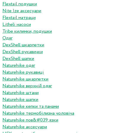
Flextail подушки
Nite Ize аксесуари
Flextail матраци
Litheli насоси
Tribe килимки, подушки
Одяг
DexShell шкарпетки
DexShell рукавички
DexShell шапки
Naturehike одяг
Naturehike рукавиці
Naturehike шкарпетки
Naturehike верхній одяг
Naturehike штани
Naturehike шапки
Naturehike кепки та панами
Naturehike термобілизна чоловіча
Naturehike пов&#039;язки
Naturehike аксесуари