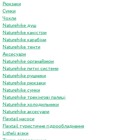
Рюкзаки
Сумки
Чохли
Naturehike душ
Naturehike каністри
Naturehike карабіни
Naturehike тенти
Аксесуари
Naturehike органайзери
Naturehike питні системи
Naturehike рушники
Naturehike рюкзаки
Naturehike сумки
Naturehike трекінгові палиці
Naturehike холодильники
Naturehike аксесуари
Flextail насоси
Flextail туристичне гідрообладнання
Litheli візки