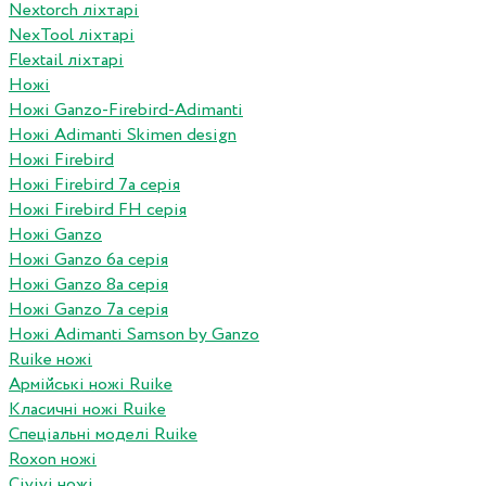
Nextorch ліхтарі
NexTool ліхтарі
Flextail ліхтарі
Ножі
Ножі Ganzo-Firebird-Adimanti
Ножі Adimanti Skimen design
Ножі Firebird
Ножі Firebird 7а серія
Ножі Firebird FH серія
Ножі Ganzo
Ножі Ganzo 6а серія
Ножі Ganzo 8а серія
Ножі Ganzo 7а серія
Ножі Adimanti Samson by Ganzo
Ruike ножі
Армійські ножі Ruike
Класичні ножі Ruike
Спеціальні моделі Ruike
Roxon ножi
Civivi ножі