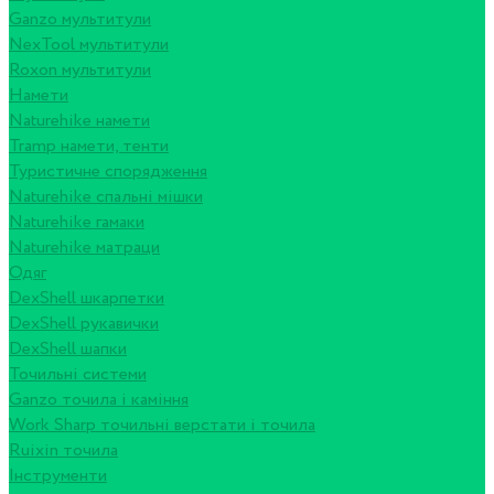
Ganzo мультитули
NexTool мультитули
Roxon мультитули
Намети
Naturehike намети
Tramp намети, тенти
Туристичне спорядження
Naturehike спальні мішки
Naturehike гамаки
Naturehike матраци
Одяг
DexShell шкарпетки
DexShell рукавички
DexShell шапки
Точильні системи
Ganzo точила і каміння
Work Sharp точильні верстати і точила
Ruixin точила
Інструменти