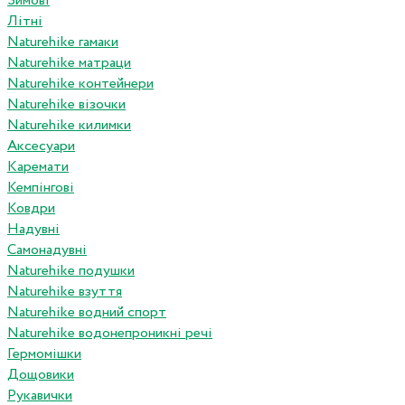
Зимові
Літні
Naturehike гамаки
Naturehike матраци
Naturehike контейнери
Naturehike візочки
Naturehike килимки
Аксесуари
Каремати
Кемпінгові
Ковдри
Надувні
Самонадувні
Naturehike подушки
Naturehike взуття
Naturehike водний спорт
Naturehike водонепроникні речі
Гермомішки
Дощовики
Рукавички