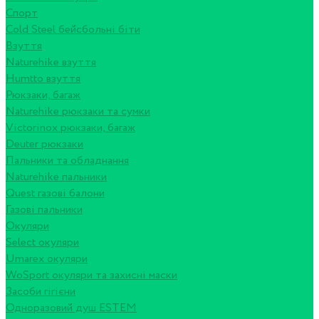
Спорт
Cold Steel бейсбольні біти
Взуття
Naturehike взуття
Humtto взуття
Рюкзаки, багаж
Naturehike рюкзаки та сумки
Victorinox рюкзаки, багаж
Deuter рюкзаки
Пальники та обладнання
Naturehike пальники
Quest газові балони
Газові пальники
Окуляри
Select окуляри
Umarex окуляри
WoSport окуляри та захисні маски
Засоби гігієни
Одноразовий душ ESTEM