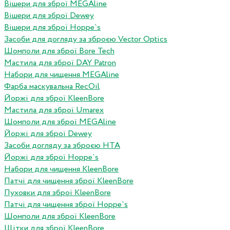
Вішери для зброї MEGAline
Вішери для зброї Dewey
Вішери для зброї Hoppe`s
Засоби для догляду за зброєю Vector Optics
Шомполи для зброї Bore Tech
Мастила для зброї DAY Patron
Набори для чищення MEGAline
Фарба маскувальна RecOil
Йоржі для зброї KleenBore
Мастила для зброї Umarex
Шомполи для зброї MEGAline
Йоржі для зброї Dewey
Засоби догляду за зброєю HTA
Йоржі для зброї Hoppe`s
Набори для чищення KleenBore
Патчі для чищення зброї KleenBore
Пуховки для зброї KleenBore
Патчі для чищення зброї Hoppe`s
Шомполи для зброї KleenBore
Щітки для зброї KleenBore