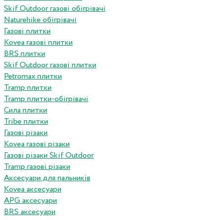
Skif Outdoor газові обігрівачі
Naturehike обігрівачі
Газові плитки
Kovea газові плитки
BRS плитки
Skif Outdoor газові плитки
Petromax плитки
Tramp плитки
Tramp плитки-обігрівачі
Сила плитки
Tribe плитки
Газові різаки
Kovea газові різаки
Газові різаки Skif Outdoor
Tramp газові різаки
Аксесуари для пальників
Kovea аксесуари
APG аксесуари
BRS аксесуари