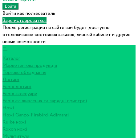
Войти как пользователь
Зарегистрироваться
После регистрации на сайте вам будет доступно
отслеживание состояния заказов, личный кабинет и другие
новые возможности
Каталог
Маркетингова продукція
Торгове обладнання
Ліхтарі
Fenix ліхтарі
Fenix аксесуари
Fenix ел живлення та зарядні пристрої
Ножі
Ножі Ganzo-Firebird-Adimanti
Ruike ножі
Roxon ножi
Мультитули