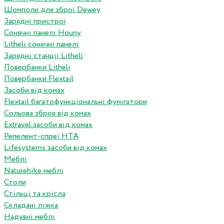
Шомполи для зброї Dewey
Зарядні пристрої
Сонячні панелі Houny
Litheli сонячні панелі
Зарядні станції Litheli
Повербанки Litheli
Повербанки Flextail
Засоби від комах
Flextail багатофункціональні фумігатори
Сольова зброя від комах
Extravel засоби від комах
Репелент-спреї HTA
Lifesystems засоби від комах
Меблі
Naturehike меблі
Столи
Стільці та крісла
Складані ліжка
Надувні меблі