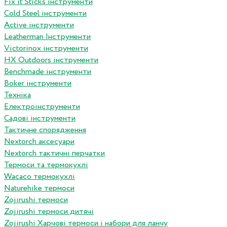
Fix it Sticks інструменти
Сold Steel інструменти
Active інструменти
Leatherman Інструменти
Victorinox інструменти
HX Outdoors інструменти
Benchmade інструменти
Boker інструменти
Техніка
Електроінструменти
Садові інструменти
Тактичне спорядження
Nextorch аксесуари
Nextorch тактичні перчатки
Термоси та термокухлі
Wacaco термокухлі
Naturehike термоси
Zojirushi термоси
Zojirushi термоси дитячі
Zojirushi Харчові термоси і набори для ланчу