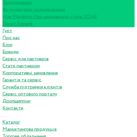
Термопляшки
Акумуляторні холодильники
Ніж Morakniv Flex нержавіюча сталь 12248
Пакет Fonarik
Гурт
Про нас
Блог
Бренди
Сервіс для партнерів
Стати партнером
Корпоративні замовлення
Гарантія та сервіс
Служба підтримки клієнтів
Сервіс оптового порталу
Дропшиппінг
Контакти
...
Каталог
Маркетингова продукція
Торгове обладнання