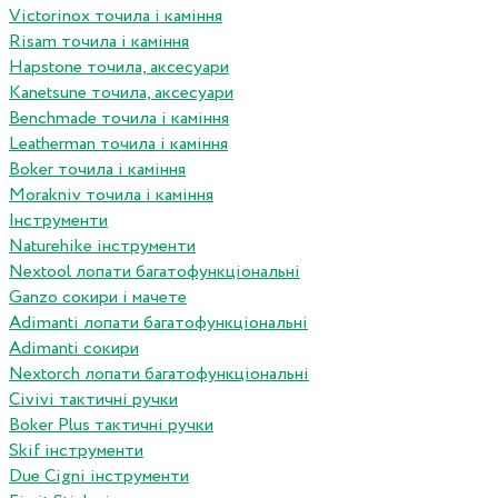
Victorinox точила і каміння
Risam точила і каміння
Hapstone точила, аксесуари
Kanetsune точила, аксесуари
Benchmade точила і каміння
Leatherman точила і каміння
Boker точила і каміння
Morakniv точила і каміння
Інструменти
Naturehike інструменти
Nextool лопати багатофункціональні
Ganzo сокири і мачете
Adimanti лопати багатофункціональні
Adimanti сокири
Nextorch лопати багатофункціональні
Сivivi тактичні ручки
Boker Plus тактичні ручки
Skif інструменти
Due Cigni інструменти