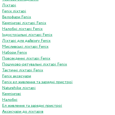
Ліхтарі
Fenix ліхтарі
Велофари Fenix
Кемпінгові ліхтарі Fenix
Налобні ліхтарі Fenix
Індустріальні ліхтарі Fenix
Ліхтарі для дайвінгу Fenix
Мисливські ліхтарі Fenix
Набори Fenix
Повсякденні ліхтарі Fenix
Пошуково-рятувальні ліхтарі Fenix
Тактичні ліхтарі Fenix
Fenix аксесуари
Fenix ел живлення та зарядні пристрої
Naturehike ліхтарі
Кемпінгові
Налобні
Ел живлення та зарядні пристрої
Аксесуари до ліхтарів