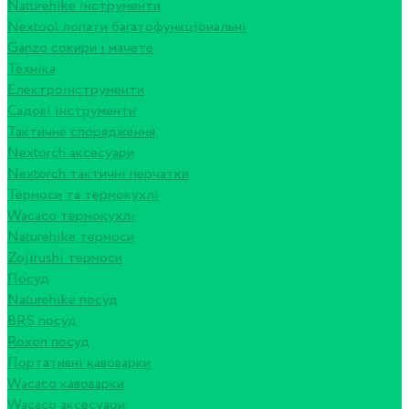
Naturehike інструменти
Nextool лопати багатофункціональні
Ganzo сокири і мачете
Техніка
Електроінструменти
Садові інструменти
Тактичне спорядження
Nextorch аксесуари
Nextorch тактичні перчатки
Термоси та термокухлі
Wacaco термокухлі
Naturehike термоси
Zojirushi термоси
Посуд
Naturehike посуд
BRS посуд
Roxon посуд
Портативні кавоварки
Wacaco кавоварки
Wacaco аксесуари