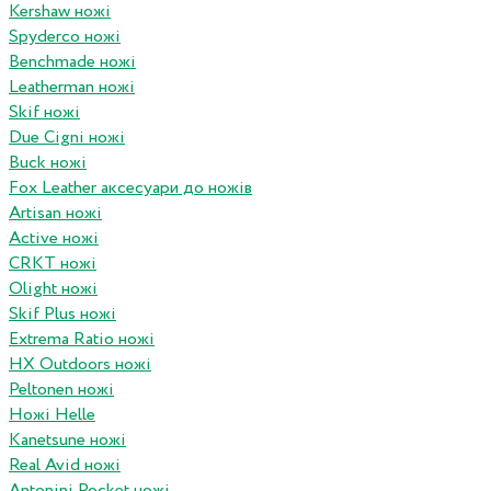
Kershaw ножі
Spyderco ножі
Benchmade ножі
Leatherman ножі
Skif ножі
Due Cigni ножі
Buck ножі
Fox Leather аксесуари до ножів
Artisan ножі
Active ножі
CRKT ножі
Olight ножі
Skif Plus ножі
Extrema Ratio ножі
HX Outdoors ножі
Peltonen ножі
Ножі Helle
Kanetsune ножі
Real Avid ножі
Antonini Pocket ножі