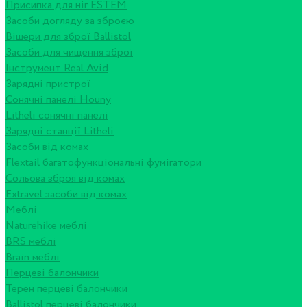
Присипка для ніг ESTEM
Засоби догляду за зброєю
Вішери для зброї Ballistol
Засоби для чищення зброї
Інструмент Real Avid
Зарядні пристрої
Сонячні панелі Houny
Litheli сонячні панелі
Зарядні станції Litheli
Засоби від комах
Flextail багатофункціональні фумігатори
Сольова зброя від комах
Extravel засоби від комах
Меблі
Naturehike меблі
BRS меблі
Brain меблі
Перцеві балончики
Терен перцеві балончики
Ballistol перцеві балончики