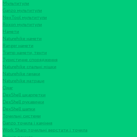
Мультитули
Ganzo мультитули
NexTool мультитули
Roxon мультитули
Намети
Naturehike намети
Ranger намети
Tramp намети, тенти
Туристичне спорядження
Naturehike спальні мішки
Naturehike гамаки
Naturehike матраци
Одяг
DexShell шкарпетки
DexShell рукавички
DexShell шапки
Точильні системи
Ganzo точила і каміння
Work Sharp точильні верстати і точила