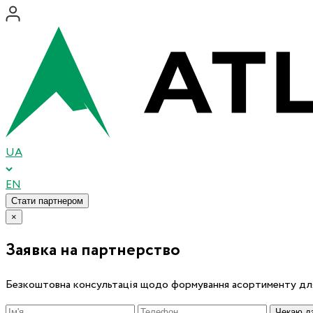
UA
EN
Стати партнером
×
Заявка на партнерство
Безкоштовна консультація щодо формування асортименту для
Чекаю дз