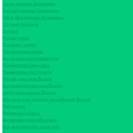
Терен перцеві балончики
Ballistol перцеві балончики
Sabre Red перцеві балончики
Оптичні прилади
Біноклі
Монокуляри
Підзорні труби
Пневматична зброя
Аксесуари для пневматики
Пневматичні гвинтівки
Пневматичні пістолети
Масла і мастила Brunox
Велосипедні мастила Brunox
Інгібітори корозії Brunox
Мастила для догляду за карбоном Brunox
Риболовля
Рибальські снасті
Аксесуари для риболовлі
Все для монтажу оснастки