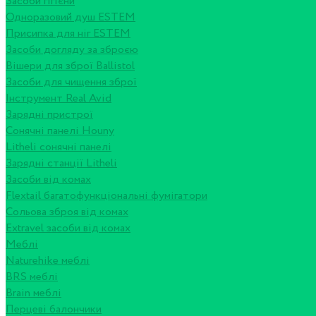
Засоби гігієни
Одноразовий душ ESTEM
Присипка для ніг ESTEM
Засоби догляду за зброєю
Вішери для зброї Ballistol
Засоби для чищення зброї
Інструмент Real Avid
Зарядні пристрої
Сонячні панелі Houny
Litheli сонячні панелі
Зарядні станції Litheli
Засоби від комах
Flextail багатофункціональні фумігатори
Сольова зброя від комах
Extravel засоби від комах
Меблі
Naturehike меблі
BRS меблі
Brain меблі
Перцеві балончики