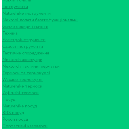
Ruixin точила
Інструменти
Naturehike інструменти
Nextool лопати багатофункціональні
Ganzo сокири і мачете
Техніка
Електроінструменти
Садові інструменти
Тактичне спорядження
Nextorch аксесуари
Nextorch тактичні перчатки
Термоси та термокухлі
Wacaco термокухлі
Naturehike термоси
Zojirushi термоси
Посуд
Naturehike посуд
BRS посуд
Roxon посуд
Портативні кавоварки