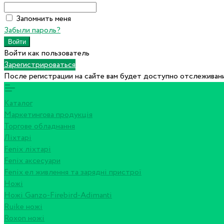
Запомнить меня
Забыли пароль?
Войти как пользователь
Зарегистрироваться
После регистрации на сайте вам будет доступно отслеживани
Каталог
Маркетингова продукція
Торгове обладнання
Ліхтарі
Fenix ліхтарі
Fenix аксесуари
Fenix ел живлення та зарядні пристрої
Ножі
Ножі Ganzo-Firebird-Adimanti
Ruike ножі
Roxon ножi