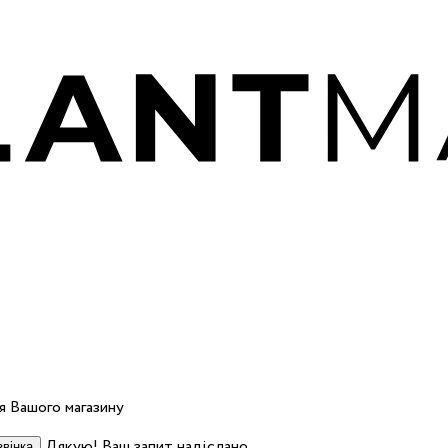
 Вашого магазину
Дякую! Ваш запит надіслано.
вінка