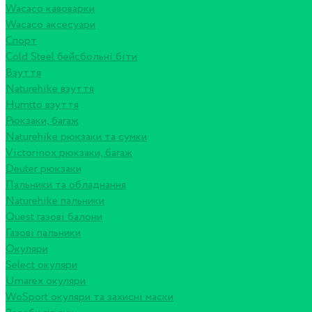
Wacaco кавоварки
Wacaco аксесуари
Спорт
Cold Steel бейсбольні біти
Взуття
Naturehike взуття
Humtto взуття
Рюкзаки, багаж
Naturehike рюкзаки та сумки
Victorinox рюкзаки, багаж
Deuter рюкзаки
Пальники та обладнання
Naturehike пальники
Quest газові балони
Газові пальники
Окуляри
Select окуляри
Umarex окуляри
WoSport окуляри та захисні маски