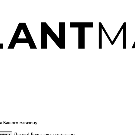
 Вашого магазину
Дякую! Ваш запит надіслано.
вінка