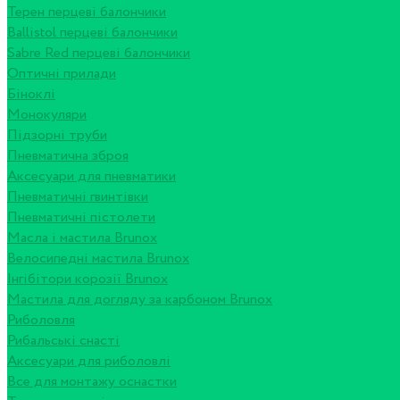
Терен перцеві балончики
Ballistol перцеві балончики
Sabre Red перцеві балончики
Оптичні прилади
Біноклі
Монокуляри
Підзорні труби
Пневматична зброя
Аксесуари для пневматики
Пневматичні гвинтівки
Пневматичні пістолети
Масла і мастила Brunox
Велосипедні мастила Brunox
Інгібітори корозії Brunox
Мастила для догляду за карбоном Brunox
Риболовля
Рибальські снасті
Аксесуари для риболовлі
Все для монтажу оснастки