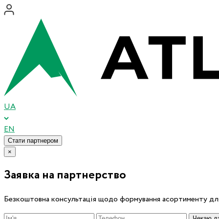
UA
EN
Стати партнером
×
Заявка на партнерство
Безкоштовна консультація щодо формування асортименту для
Чекаю дз