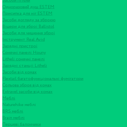
Засоби гігієни
Одноразовий душ ESTEM
Присипка для ніг ESTEM
Засоби догляду за зброєю
Вішери для зброї Ballistol
Засоби для чищення зброї
Інструмент Real Avid
Зарядні пристрої
Сонячні панелі Houny
Litheli сонячні панелі
Зарядні станції Litheli
Засоби від комах
Flextail багатофункціональні фумігатори
Сольова зброя від комах
Extravel засоби від комах
Меблі
Naturehike меблі
BRS меблі
Brain меблі
Перцеві балончики