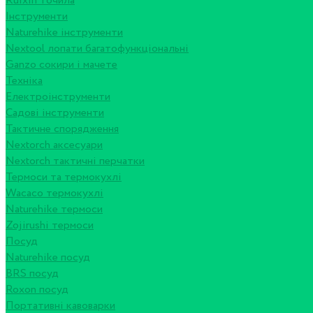
Ruixin точила
Інструменти
Naturehike інструменти
Nextool лопати багатофункціональні
Ganzo сокири і мачете
Техніка
Електроінструменти
Садові інструменти
Тактичне спорядження
Nextorch аксесуари
Nextorch тактичні перчатки
Термоси та термокухлі
Wacaco термокухлі
Naturehike термоси
Zojirushi термоси
Посуд
Naturehike посуд
BRS посуд
Roxon посуд
Портативні кавоварки