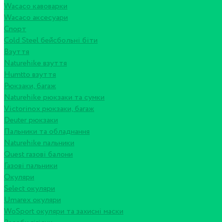
Wacaco кавоварки
Wacaco аксесуари
Спорт
Cold Steel бейсбольні біти
Взуття
Naturehike взуття
Humtto взуття
Рюкзаки, багаж
Naturehike рюкзаки та сумки
Victorinox рюкзаки, багаж
Deuter рюкзаки
Пальники та обладнання
Naturehike пальники
Quest газові балони
Газові пальники
Окуляри
Select окуляри
Umarex окуляри
WoSport окуляри та захисні маски