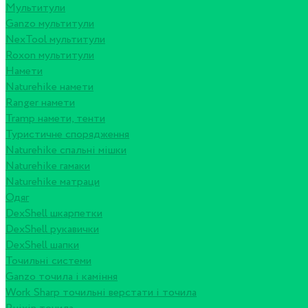
Мультитули
Ganzo мультитули
NexTool мультитули
Roxon мультитули
Намети
Naturehike намети
Ranger намети
Tramp намети, тенти
Туристичне спорядження
Naturehike спальні мішки
Naturehike гамаки
Naturehike матраци
Одяг
DexShell шкарпетки
DexShell рукавички
DexShell шапки
Точильні системи
Ganzo точила і каміння
Work Sharp точильні верстати і точила