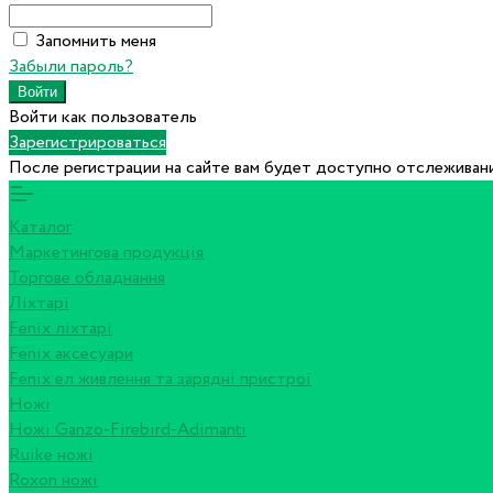
Запомнить меня
Забыли пароль?
Войти как пользователь
Зарегистрироваться
После регистрации на сайте вам будет доступно отслеживани
Каталог
Маркетингова продукція
Торгове обладнання
Ліхтарі
Fenix ліхтарі
Fenix аксесуари
Fenix ел живлення та зарядні пристрої
Ножі
Ножі Ganzo-Firebird-Adimanti
Ruike ножі
Roxon ножi