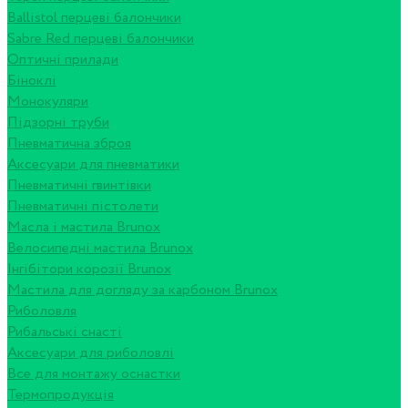
Ballistol перцеві балончики
Sabre Red перцеві балончики
Оптичні прилади
Біноклі
Монокуляри
Підзорні труби
Пневматична зброя
Аксесуари для пневматики
Пневматичні гвинтівки
Пневматичні пістолети
Масла і мастила Brunox
Велосипедні мастила Brunox
Інгібітори корозії Brunox
Мастила для догляду за карбоном Brunox
Риболовля
Рибальські снасті
Аксесуари для риболовлі
Все для монтажу оснастки
Термопродукція