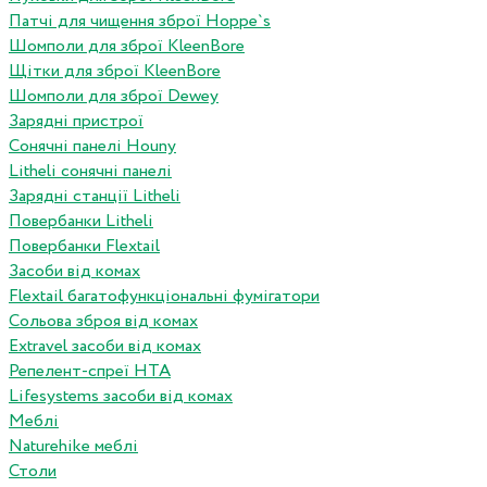
Патчі для чищення зброї Hoppe`s
Шомполи для зброї KleenBore
Щітки для зброї KleenBore
Шомполи для зброї Dewey
Зарядні пристрої
Сонячні панелі Houny
Litheli сонячні панелі
Зарядні станції Litheli
Повербанки Litheli
Повербанки Flextail
Засоби від комах
Flextail багатофункціональні фумігатори
Сольова зброя від комах
Extravel засоби від комах
Репелент-спреї HTA
Lifesystems засоби від комах
Меблі
Naturehike меблі
Столи