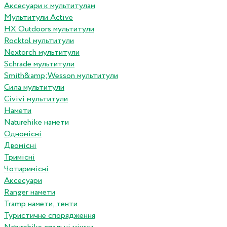
Аксесуари к мультитулам
Мультитули Active
HX Outdoors мультитули
Rocktol мультитули
Nextorch мультитули
Schrade мультитули
Smith&amp;Wesson мультитули
Сила мультитули
Civivi мультитули
Намети
Naturehike намети
Одномісні
Двомісні
Тримісні
Чотиримісні
Аксесуари
Ranger намети
Tramp намети, тенти
Туристичне спорядження