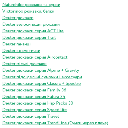
Naturehike рюкзаки та сумки
Victorinox рюкзаки, багаж
Deuter рюкзаки
Deuter велосипедні рюкзаки
Deuter рюкзаки серия ACT lite
Deuter рюкзаки серия Trail
Deuter гаманці
Deuter косметички
Deuter рюкзаки серия Aircontact
Deuter міські рюкзаки
Deuter рюкзаки серия Alpine + Gravity
Deuter підсідельні сумочки і аксесуари
Deuter рюкзаки серия Classic + Spectro
Deuter рюкзаки серия Family 36
Deuter рюкзаки серия Futura 34
Deuter рюкзаки серия Hip Packs 30
Deuter рюкзаки серия Speed lite
Deuter рюкзаки серия Travel
Deuter рюкзаки серия TrendLine (Сумки через плече)