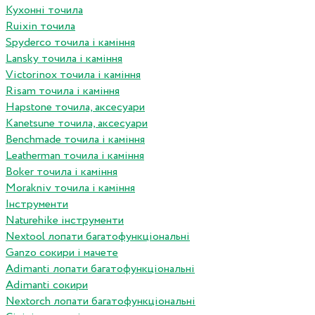
Кухонні точила
Ruixin точила
Spyderco точила і каміння
Lansky точила і каміння
Victorinox точила і каміння
Risam точила і каміння
Hapstone точила, аксесуари
Kanetsune точила, аксесуари
Benchmade точила і каміння
Leatherman точила і каміння
Boker точила і каміння
Morakniv точила і каміння
Інструменти
Naturehike інструменти
Nextool лопати багатофункціональні
Ganzo сокири і мачете
Adimanti лопати багатофункціональні
Adimanti сокири
Nextorch лопати багатофункціональні