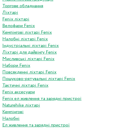
Торгове обладнання
Ліхтарі
Fenix ліхтарі
Велофари Fenix
Кемпінгові ліхтарі Fenix
Налобні ліхтарі Fenix
Індустріальні ліхтарі Fenix
Ліхтарі для дайвінгу Fenix
Мисливські ліхтарі Fenix
Набори Fenix
Повсякденні ліхтарі Fenix
Пошуково-рятувальні ліхтарі Fenix
Тактичні ліхтарі Fenix
Fenix аксесуари
Fenix ел живлення та зарядні пристрої
Naturehike ліхтарі
Кемпінгові
Налобні
Ел живлення та зарядні пристрої