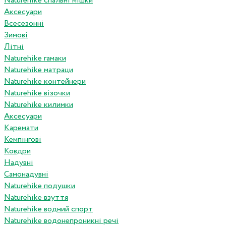
Naturehike спальні мішки
Аксесуари
Всесезонні
Зимові
Літні
Naturehike гамаки
Naturehike матраци
Naturehike контейнери
Naturehike візочки
Naturehike килимки
Аксесуари
Каремати
Кемпінгові
Ковдри
Надувні
Самонадувні
Naturehike подушки
Naturehike взуття
Naturehike водний спорт
Naturehike водонепроникні речі