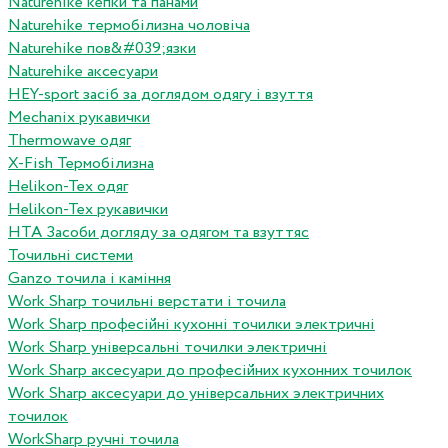
Naturehike кепки та панами
Naturehike термобілизна чоловіча
Naturehike пов&#039;язки
Naturehike аксесуари
HEY-sport засіб за доглядом одягу і взуття
Mechanix рукавички
Thermowave одяг
X-Fish Термобілизна
Helikon-Tex одяг
Helikon-Tex рукавички
HTA Засоби догляду за одягом та взуттяс
Точильні системи
Ganzo точила і каміння
Work Sharp точильні верстати і точила
Work Sharp професiйнi кухоннi точилки электричнi
Work Sharp унiверсальнi точилки электричнi
Work Sharp аксесуари до професiйних кухонних точилок
Work Sharp аксесуари до унiверсальних электричних
точилок
WorkSharp ручні точила