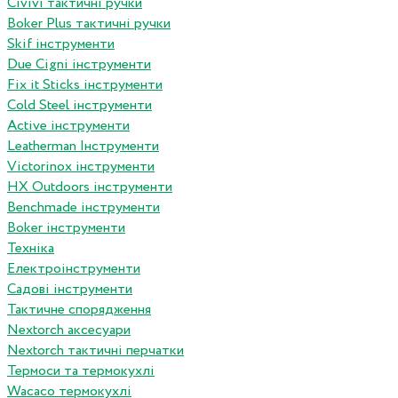
Сivivi тактичні ручки
Boker Plus тактичні ручки
Skif інструменти
Due Cigni інструменти
Fix it Sticks інструменти
Сold Steel інструменти
Active інструменти
Leatherman Інструменти
Victorinox інструменти
HX Outdoors інструменти
Benchmade інструменти
Boker інструменти
Техніка
Електроінструменти
Садові інструменти
Тактичне спорядження
Nextorch аксесуари
Nextorch тактичні перчатки
Термоси та термокухлі
Wacaco термокухлі