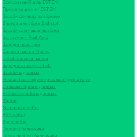
Одноразовий душ ESTEM
Присипка для ніг ESTEM
Засоби догляду за зброєю
Вішери для зброї Ballistol
Засоби для чищення зброї
Інструмент Real Avid
Зарядні пристрої
Сонячні панелі Houny
Litheli сонячні панелі
Зарядні станції Litheli
Засоби від комах
Flextail багатофункціональні фумігатори
Сольова зброя від комах
Extravel засоби від комах
Меблі
Naturehike меблі
BRS меблі
Brain меблі
Перцеві балончики
Терен перцеві балончики