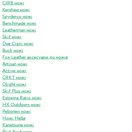
CJRB ножі
Kershaw ножі
Spyderco ножі
Benchmade ножі
Leatherman ножі
Skif ножі
Due Cigni ножі
Buck ножі
Fox Leather аксесуари до ножів
Artisan ножі
Active ножі
CRKT ножі
Olight ножі
Skif Plus ножі
Extrema Ratio ножі
HX Outdoors ножі
Peltonen ножі
Ножі Helle
Kanetsune ножі
Real Avid ножі