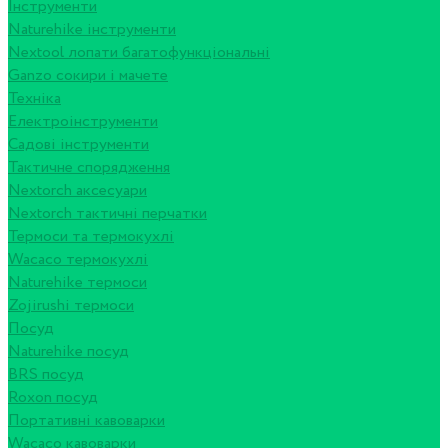
Інструменти
Naturehike інструменти
Nextool лопати багатофункціональні
Ganzo сокири і мачете
Техніка
Електроінструменти
Садові інструменти
Тактичне спорядження
Nextorch аксесуари
Nextorch тактичні перчатки
Термоси та термокухлі
Wacaco термокухлі
Naturehike термоси
Zojirushi термоси
Посуд
Naturehike посуд
BRS посуд
Roxon посуд
Портативні кавоварки
Wacaco кавоварки