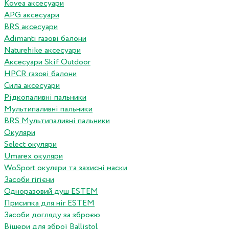
Kovea аксесуари
APG аксесуари
BRS аксесуари
Adimanti газові балони
Naturehike аксесуари
Аксесуари Skif Outdoor
HPCR газові балони
Сила аксесуари
Рідкопаливні пальники
Мультипаливні пальники
BRS Мультипаливні пальники
Окуляри
Select окуляри
Umarex окуляри
WoSport окуляри та захисні маски
Засоби гігієни
Одноразовий душ ESTEM
Присипка для ніг ESTEM
Засоби догляду за зброєю
Вішери для зброї Ballistol