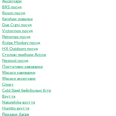
Аксесуари
BRS посуд
Roxon посуд
Kershaw ловилки
Due Cigni посуд
Victorinox посуд
Petromax посуд
Ridge Monkey посуд
HX Outdoors посуд
Столові прибори Active
Nextool посуд
Портативні кавоварки
Wacaco кавоварки
Wacaco аксесуари
Спорт
Cold Steel бейсбольні біти
Взуття
Naturehike взуття
Humtto взуття
Рюкзаки, багаж