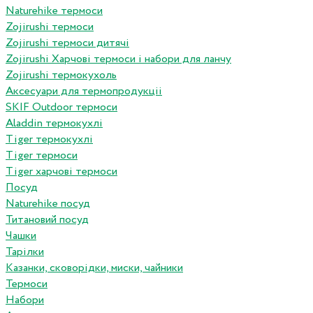
Naturehike термоси
Zojirushi термоси
Zojirushi термоси дитячі
Zojirushi Харчові термоси і набори для ланчу
Zojirushi термокухоль
Аксесуари для термопродукціі
SKIF Outdoor термоси
Aladdin термокухлі
Tiger термокухлі
Tiger термоси
Tiger харчові термоси
Посуд
Naturehike посуд
Титановий посуд
Чашки
Тарілки
Казанки, сковорідки, миски, чайники
Термоси
Набори