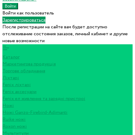
Войти как пользователь
Зарегистрироваться
После регистрации на сайте вам будет доступно
отслеживание состояния заказов, личный кабинет и другие
новые возможности
Каталог
Маркетингова продукція
Торгове обладнання
Ліхтарі
Fenix ліхтарі
Fenix аксесуари
Fenix ел живлення та зарядні пристрої
Ножі
Ножі Ganzo-Firebird-Adimanti
Ruike ножі
Roxon ножi
Мультитули