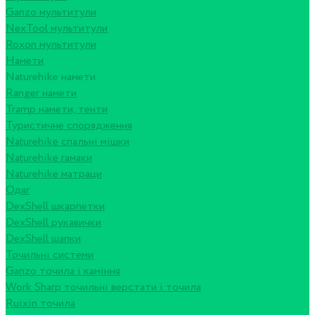
Ganzo мультитули
NexTool мультитули
Roxon мультитули
Намети
Naturehike намети
Ranger намети
Tramp намети, тенти
Туристичне спорядження
Naturehike спальні мішки
Naturehike гамаки
Naturehike матраци
Одяг
DexShell шкарпетки
DexShell рукавички
DexShell шапки
Точильні системи
Ganzo точила і каміння
Work Sharp точильні верстати і точила
Ruixin точила