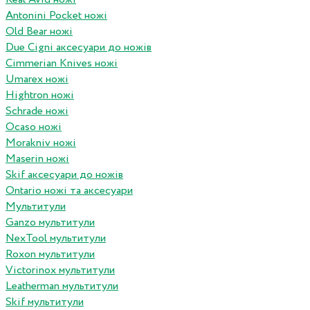
Antonini Pocket ножі
Old Bear ножі
Due Cigni аксесуари до ножів
Cimmerian Knives ножі
Umarex ножі
Hightron ножі
Schrade ножі
Ocaso ножі
Morakniv ножі
Maserin ножі
Skif аксесуари до ножів
Ontario ножі та аксесуари
Мультитули
Ganzo мультитули
NexTool мультитули
Roxon мультитули
Victorinox мультитули
Leatherman мультитули
Skif мультитули