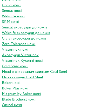
Civivi ножі
Sencut ножі
Weknife ножі
SRM ножі
Sencut аксесуари до ножів
Weknife аксесуари до ножів
Civivi аксесуари до ножів
Zero Tolerance ножі
Victorinox ножі
Аксесуари Victorinox
Victorinox Кухонні ножі
Cold Steel ножі
Ножі з фіксованим клинком Cold Steel
Ножі складні Cold Steel
Boker ножі
Boker Plus ножі
Magnum by Boker ножі
Blade Brothersl ножі
Opinel ножі