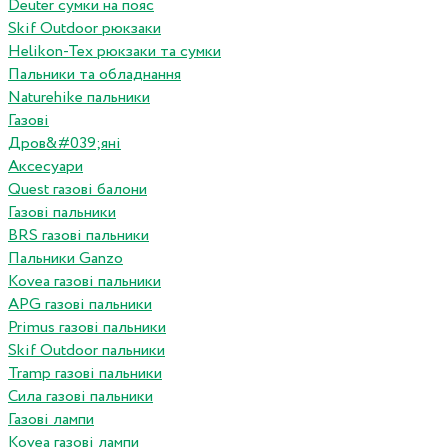
Deuter сумки на пояс
Skif Outdoor рюкзаки
Helikon-Tex рюкзаки та сумки
Пальники та обладнання
Naturehike пальники
Газові
Дров&#039;яні
Аксесуари
Quest газові балони
Газові пальники
BRS газові пальники
Пальники Ganzo
Kovea газові пальники
APG газові пальники
Primus газові пальники
Skif Outdoor пальники
Tramp газові пальники
Сила газові пальники
Газові лампи
Kovea газові лампи