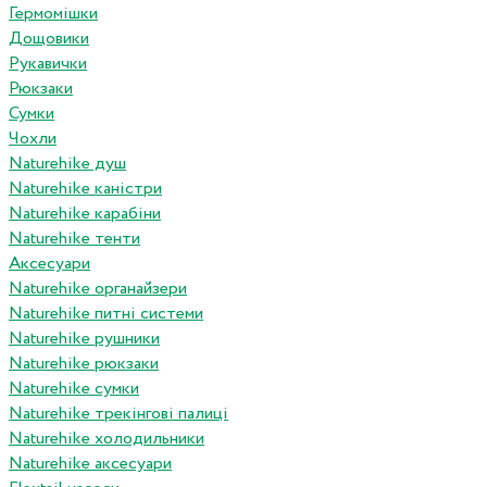
Гермомішки
Дощовики
Рукавички
Рюкзаки
Сумки
Чохли
Naturehike душ
Naturehike каністри
Naturehike карабіни
Naturehike тенти
Аксесуари
Naturehike органайзери
Naturehike питні системи
Naturehike рушники
Naturehike рюкзаки
Naturehike сумки
Naturehike трекінгові палиці
Naturehike холодильники
Naturehike аксесуари