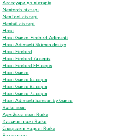
Аксесуари до ліхтарів
Nextorch ліхтарі
NexTool ліхтарі
Flextail ліхтарі
Ножі
Ножі Ganzo-Firebird-Adimanti
Ножі Adimanti Skimen design
Ножі Firebird
Ножі Firebird 7а серія
Ножі Firebird FH серія
Ножі Ganzo
Ножі Ganzo 6а серія
Ножі Ganzo 8а серія
Ножі Ganzo 7а серія
Ножі Adimanti Samson by Ganzo
Ruike ножі
Армійські ножі Ruike
Класичні ножі Ruike
Спеціальні моделі Ruike
Roxon ножi