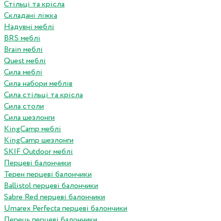
Стільці та крісла
Складані ліжка
Надувні меблі
BRS меблі
Brain меблі
Quest меблі
Сила меблі
Сила набори меблів
Сила стільці та крісла
Сила столи
Сила шезлонги
KingCamp меблі
KingCamp шезлонги
SKIF Outdoor меблі
Перцеві балончики
Терен перцеві балончики
Ballistol перцеві балончики
Sabre Red перцеві балончики
Umarex Perfecta перцеві балончики
Перець перцеві балончики