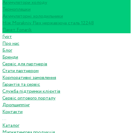
Акумулятори холоду
Термопляшки
Акумуляторні холодильники
Ніж Morakniv Flex нержавіюча сталь 12248
Пакет Fonarik
Гурт
Про нас
Блог
Бренди
Сервіс для партнерів
Стати партнером
Корпоративні замовлення
Гарантія та сервіс
Служба підтримки клієнтів
Сервіс оптового порталу
Дропшиппінг
Контакти
...
Каталог
Маркетингова продукція