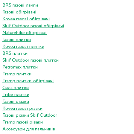
BRS газові лампи
Газові обігрівачі
Kovea газові обігрівачі
Skif Outdoor газові обігрівачі
Naturehike обігрівачі
Газові плитки
Kovea газові плитки
BRS плитки
Skif Outdoor газові плитки
Petromax плитки
Tramp плитки
Tramp плитки-обігрівачі
Сила плитки
Tribe плитки
Газові різаки
Kovea газові різаки
Газові різаки Skif Outdoor
Tramp газові різаки
Аксесуари для пальників