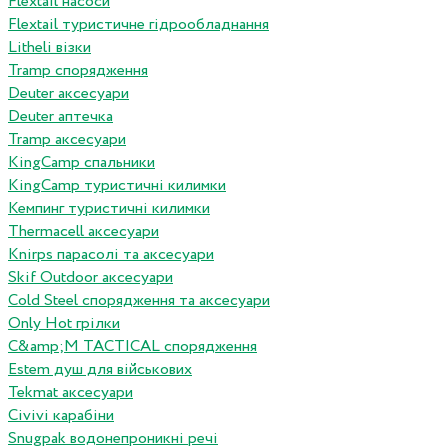
Flextail насоси
Flextail туристичне гідрообладнання
Litheli візки
Tramp спорядження
Deuter аксесуари
Deuter аптечка
Tramp аксесуари
KingCamp спальники
KingCamp туристичні килимки
Кемпинг туристичні килимки
Thermacell аксесуари
Knirps парасолі та аксесуари
Skif Outdoor аксесуари
Cold Steel спорядження та аксесуари
Only Hot грілки
C&amp;M TACTICAL спорядження
Estem душ для військових
Tekmat аксесуари
Сivivi карабіни
Snugpak водонепроникні речі