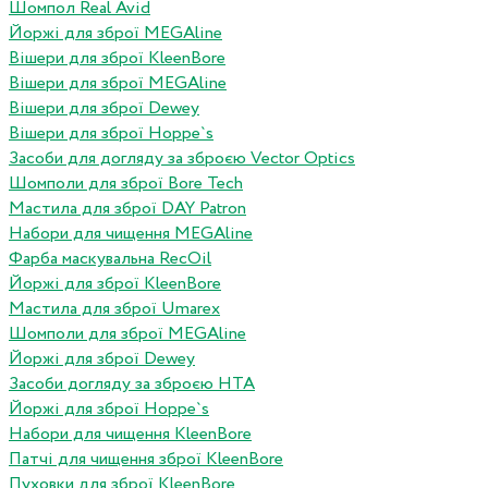
Шомпол Real Avid
Йоржі для зброї MEGAline
Вішери для зброї KleenBore
Вішери для зброї MEGAline
Вішери для зброї Dewey
Вішери для зброї Hoppe`s
Засоби для догляду за зброєю Vector Optics
Шомполи для зброї Bore Tech
Мастила для зброї DAY Patron
Набори для чищення MEGAline
Фарба маскувальна RecOil
Йоржі для зброї KleenBore
Мастила для зброї Umarex
Шомполи для зброї MEGAline
Йоржі для зброї Dewey
Засоби догляду за зброєю HTA
Йоржі для зброї Hoppe`s
Набори для чищення KleenBore
Патчі для чищення зброї KleenBore
Пуховки для зброї KleenBore