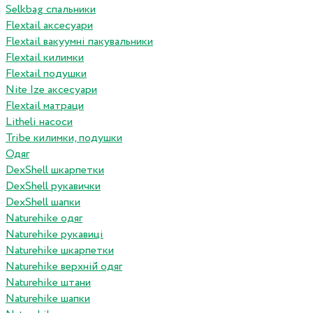
Selkbag спальники
Flextail аксесуари
Flextail вакуумні пакувальники
Flextail килимки
Flextail подушки
Nite Ize аксесуари
Flextail матраци
Litheli насоси
Tribe килимки, подушки
Одяг
DexShell шкарпетки
DexShell рукавички
DexShell шапки
Naturehike одяг
Naturehike рукавиці
Naturehike шкарпетки
Naturehike верхній одяг
Naturehike штани
Naturehike шапки