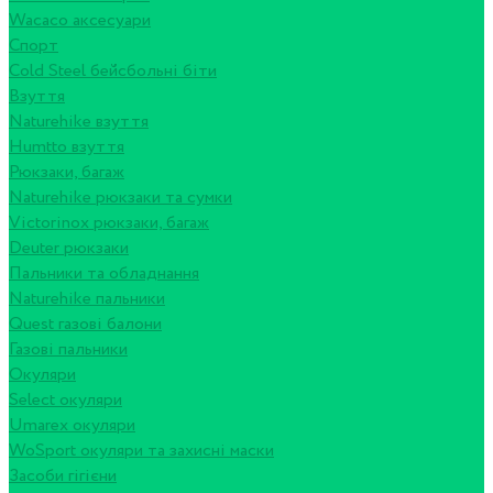
Wacaco аксесуари
Спорт
Cold Steel бейсбольні біти
Взуття
Naturehike взуття
Humtto взуття
Рюкзаки, багаж
Naturehike рюкзаки та сумки
Victorinox рюкзаки, багаж
Deuter рюкзаки
Пальники та обладнання
Naturehike пальники
Quest газові балони
Газові пальники
Окуляри
Select окуляри
Umarex окуляри
WoSport окуляри та захисні маски
Засоби гігієни