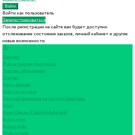
Войти как пользователь
Зарегистрироваться
После регистрации на сайте вам будет доступно
отслеживание состояния заказов, личный кабинет и другие
новые возможности
Каталог
Маркетингова продукція
Торгове обладнання
Ліхтарі
Fenix ліхтарі
Fenix аксесуари
Fenix ел живлення та зарядні пристрої
Ножі
Ножі Ganzo-Firebird-Adimanti
Ruike ножі
Roxon ножi
Мультитули