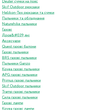
Deuter сумки на пояс
Skif Outdoor рюкзаки
Helikon-Tex рюкзаки та сумки
Пальники та обладнання
Naturehike пальники
Газові
Дров&#039;яні
Аксесуари
Quest газові балони
Газові пальники
BRS газові пальники
Пальники Ganzo
Kovea газові пальники
APG газові пальники
Primus газові пальники
Skif Outdoor пальники
Tramp газові пальники
Сила газові пальники
Газові лампи
Kovea газові лампи