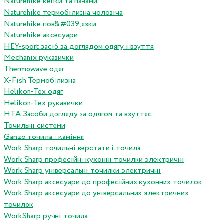
Naturehike кепки та панами
Naturehike термобілизна чоловіча
Naturehike пов&#039;язки
Naturehike аксесуари
HEY-sport засіб за доглядом одягу і взуття
Mechanix рукавички
Thermowave одяг
X-Fish Термобілизна
Helikon-Tex одяг
Helikon-Tex рукавички
HTA Засоби догляду за одягом та взуттяс
Точильні системи
Ganzo точила і каміння
Work Sharp точильні верстати і точила
Work Sharp професiйнi кухоннi точилки электричнi
Work Sharp унiверсальнi точилки электричнi
Work Sharp аксесуари до професiйних кухонних точилок
Work Sharp аксесуари до унiверсальних электричних
точилок
WorkSharp ручні точила