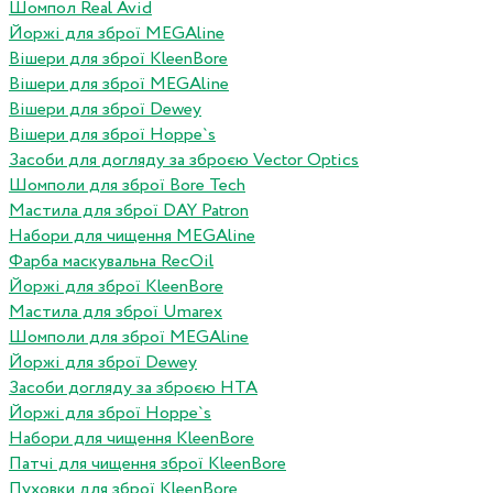
Шомпол Real Avid
Йоржі для зброї MEGAline
Вішери для зброї KleenBore
Вішери для зброї MEGAline
Вішери для зброї Dewey
Вішери для зброї Hoppe`s
Засоби для догляду за зброєю Vector Optics
Шомполи для зброї Bore Tech
Мастила для зброї DAY Patron
Набори для чищення MEGAline
Фарба маскувальна RecOil
Йоржі для зброї KleenBore
Мастила для зброї Umarex
Шомполи для зброї MEGAline
Йоржі для зброї Dewey
Засоби догляду за зброєю HTA
Йоржі для зброї Hoppe`s
Набори для чищення KleenBore
Патчі для чищення зброї KleenBore
Пуховки для зброї KleenBore