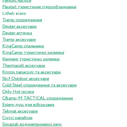
Flextail насоси
Flextail туристичне гідрообладнання
Litheli візки
Tramp спорядження
Deuter аксесуари
Deuter аптечка
Tramp аксесуари
KingCamp спальники
KingCamp туристичні килимки
Кемпинг туристичні килимки
Thermacell аксесуари
Knirps парасолі та аксесуари
Skif Outdoor аксесуари
Cold Steel спорядження та аксесуари
Only Hot грілки
C&amp;M TACTICAL спорядження
Estem душ для військових
Tekmat аксесуари
Сivivi карабіни
Snugpak водонепроникні речі