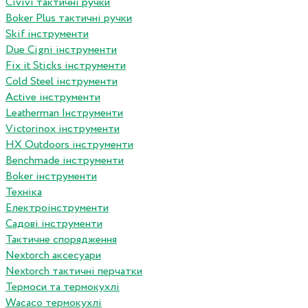
Сivivi тактичні ручки
Boker Plus тактичні ручки
Skif інструменти
Due Cigni інструменти
Fix it Sticks інструменти
Сold Steel інструменти
Active інструменти
Leatherman Інструменти
Victorinox інструменти
HX Outdoors інструменти
Benchmade інструменти
Boker інструменти
Техніка
Електроінструменти
Садові інструменти
Тактичне спорядження
Nextorch аксесуари
Nextorch тактичні перчатки
Термоси та термокухлі
Wacaco термокухлі