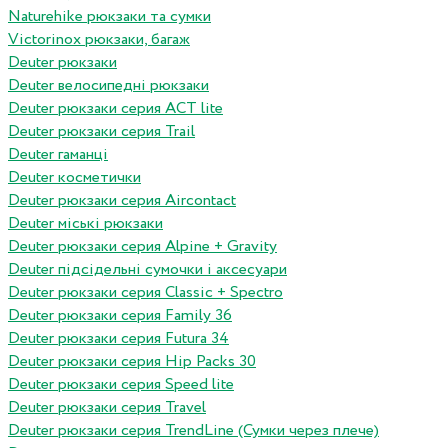
Naturehike рюкзаки та сумки
Victorinox рюкзаки, багаж
Deuter рюкзаки
Deuter велосипедні рюкзаки
Deuter рюкзаки серия ACT lite
Deuter рюкзаки серия Trail
Deuter гаманці
Deuter косметички
Deuter рюкзаки серия Aircontact
Deuter міські рюкзаки
Deuter рюкзаки серия Alpine + Gravity
Deuter підсідельні сумочки і аксесуари
Deuter рюкзаки серия Classic + Spectro
Deuter рюкзаки серия Family 36
Deuter рюкзаки серия Futura 34
Deuter рюкзаки серия Hip Packs 30
Deuter рюкзаки серия Speed lite
Deuter рюкзаки серия Travel
Deuter рюкзаки серия TrendLine (Сумки через плече)