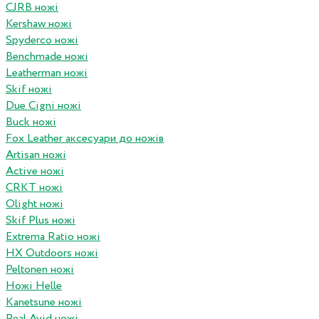
CJRB ножі
Kershaw ножі
Spyderco ножі
Benchmade ножі
Leatherman ножі
Skif ножі
Due Cigni ножі
Buck ножі
Fox Leather аксесуари до ножів
Artisan ножі
Active ножі
CRKT ножі
Olight ножі
Skif Plus ножі
Extrema Ratio ножі
HX Outdoors ножі
Peltonen ножі
Ножі Helle
Kanetsune ножі
Real Avid ножі