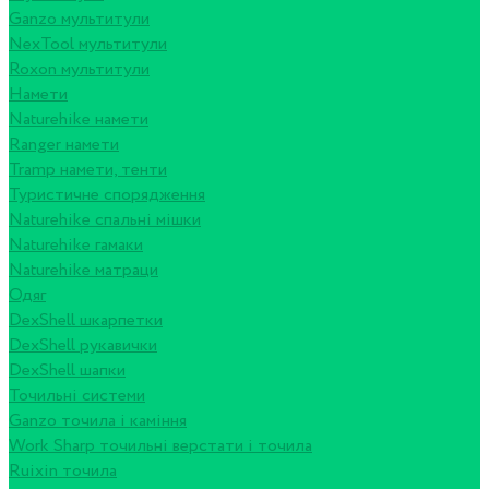
Ganzo мультитули
NexTool мультитули
Roxon мультитули
Намети
Naturehike намети
Ranger намети
Tramp намети, тенти
Туристичне спорядження
Naturehike спальні мішки
Naturehike гамаки
Naturehike матраци
Одяг
DexShell шкарпетки
DexShell рукавички
DexShell шапки
Точильні системи
Ganzo точила і каміння
Work Sharp точильні верстати і точила
Ruixin точила