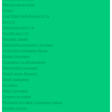
Wacaco аксесуари
Спорт
Cold Steel бейсбольні біти
Взуття
Naturehike взуття
Humtto взуття
Рюкзаки, багаж
Naturehike рюкзаки та сумки
Victorinox рюкзаки, багаж
Deuter рюкзаки
Пальники та обладнання
Naturehike пальники
Quest газові балони
Газові пальники
Окуляри
Select окуляри
Umarex окуляри
WoSport окуляри та захисні маски
Засоби гігієни