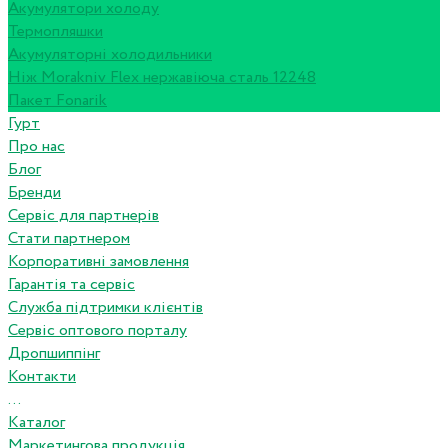
Акумулятори холоду
Термопляшки
Акумуляторні холодильники
Ніж Morakniv Flex нержавіюча сталь 12248
Пакет Fonarik
Гурт
Про нас
Блог
Бренди
Сервіс для партнерів
Стати партнером
Корпоративні замовлення
Гарантія та сервіс
Служба підтримки клієнтів
Сервіс оптового порталу
Дропшиппінг
Контакти
...
Каталог
Маркетингова продукція