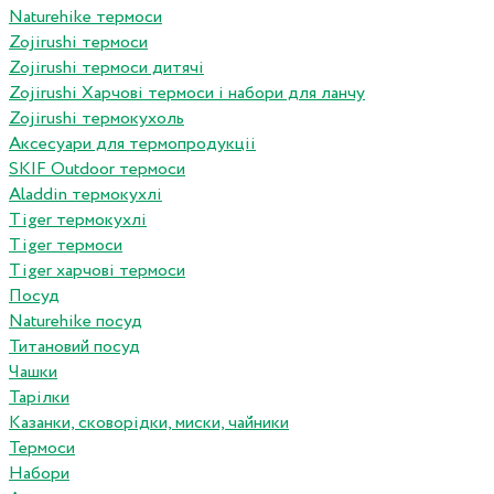
Naturehike термоси
Zojirushi термоси
Zojirushi термоси дитячі
Zojirushi Харчові термоси і набори для ланчу
Zojirushi термокухоль
Аксесуари для термопродукціі
SKIF Outdoor термоси
Aladdin термокухлі
Tiger термокухлі
Tiger термоси
Tiger харчові термоси
Посуд
Naturehike посуд
Титановий посуд
Чашки
Тарілки
Казанки, сковорідки, миски, чайники
Термоси
Набори