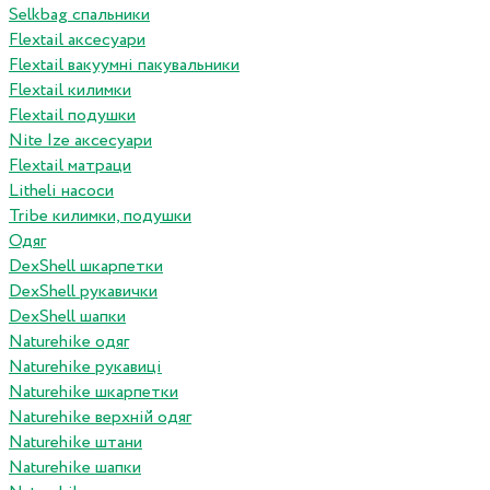
Selkbag спальники
Flextail аксесуари
Flextail вакуумні пакувальники
Flextail килимки
Flextail подушки
Nite Ize аксесуари
Flextail матраци
Litheli насоси
Tribe килимки, подушки
Одяг
DexShell шкарпетки
DexShell рукавички
DexShell шапки
Naturehike одяг
Naturehike рукавиці
Naturehike шкарпетки
Naturehike верхній одяг
Naturehike штани
Naturehike шапки