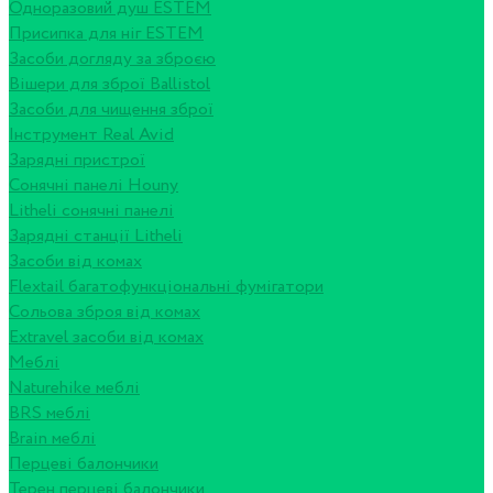
Одноразовий душ ESTEM
Присипка для ніг ESTEM
Засоби догляду за зброєю
Вішери для зброї Ballistol
Засоби для чищення зброї
Інструмент Real Avid
Зарядні пристрої
Сонячні панелі Houny
Litheli сонячні панелі
Зарядні станції Litheli
Засоби від комах
Flextail багатофункціональні фумігатори
Сольова зброя від комах
Extravel засоби від комах
Меблі
Naturehike меблі
BRS меблі
Brain меблі
Перцеві балончики
Терен перцеві балончики