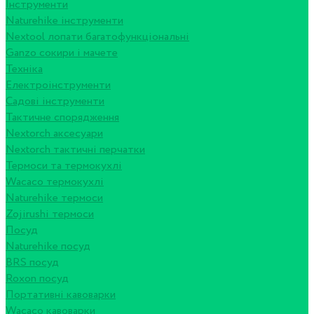
Інструменти
Naturehike інструменти
Nextool лопати багатофункціональні
Ganzo сокири і мачете
Техніка
Електроінструменти
Садові інструменти
Тактичне спорядження
Nextorch аксесуари
Nextorch тактичні перчатки
Термоси та термокухлі
Wacaco термокухлі
Naturehike термоси
Zojirushi термоси
Посуд
Naturehike посуд
BRS посуд
Roxon посуд
Портативні кавоварки
Wacaco кавоварки