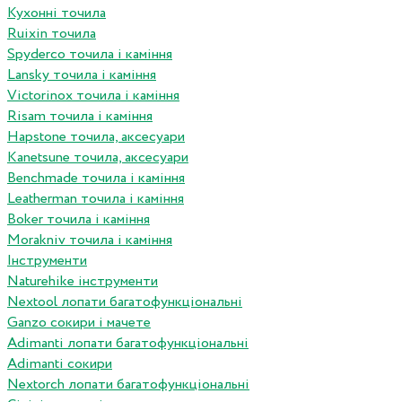
Кухонні точила
Ruixin точила
Spyderco точила і каміння
Lansky точила і каміння
Victorinox точила і каміння
Risam точила і каміння
Hapstone точила, аксесуари
Kanetsune точила, аксесуари
Benchmade точила і каміння
Leatherman точила і каміння
Boker точила і каміння
Morakniv точила і каміння
Інструменти
Naturehike інструменти
Nextool лопати багатофункціональні
Ganzo сокири і мачете
Adimanti лопати багатофункціональні
Adimanti сокири
Nextorch лопати багатофункціональні