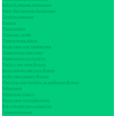
Ballistol перцеві балончики
Sabre Red перцеві балончики
Оптичні прилади
Біноклі
Монокуляри
Підзорні труби
Пневматична зброя
Аксесуари для пневматики
Пневматичні гвинтівки
Пневматичні пістолети
Масла і мастила Brunox
Велосипедні мастила Brunox
Інгібітори корозії Brunox
Мастила для догляду за карбоном Brunox
Риболовля
Рибальські снасті
Аксесуари для риболовлі
Все для монтажу оснастки
Термопродукція