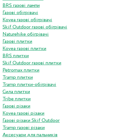
BRS газові лампи
Газові обігрівачі
Kovea газові обігрівачі
Skif Outdoor газові обігрівачі
Naturehike обігрівачі
Газові плитки
Kovea газові плитки
BRS плитки
Skif Outdoor газові плитки
Petromax плитки
Tramp плитки
Tramp плитки-обігрівачі
Сила плитки
Tribe плитки
Газові різаки
Kovea газові різаки
Газові різаки Skif Outdoor
Tramp газові різаки
Аксесуари для пальників