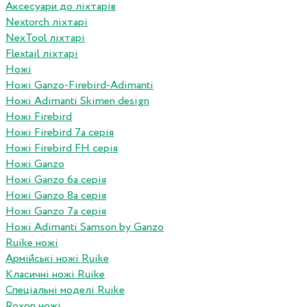
Аксесуари до ліхтарів
Nextorch ліхтарі
NexTool ліхтарі
Flextail ліхтарі
Ножі
Ножі Ganzo-Firebird-Adimanti
Ножі Adimanti Skimen design
Ножі Firebird
Ножі Firebird 7а серія
Ножі Firebird FH серія
Ножі Ganzo
Ножі Ganzo 6а серія
Ножі Ganzo 8а серія
Ножі Ganzo 7а серія
Ножі Adimanti Samson by Ganzo
Ruike ножі
Армійські ножі Ruike
Класичні ножі Ruike
Спеціальні моделі Ruike
Roxon ножi