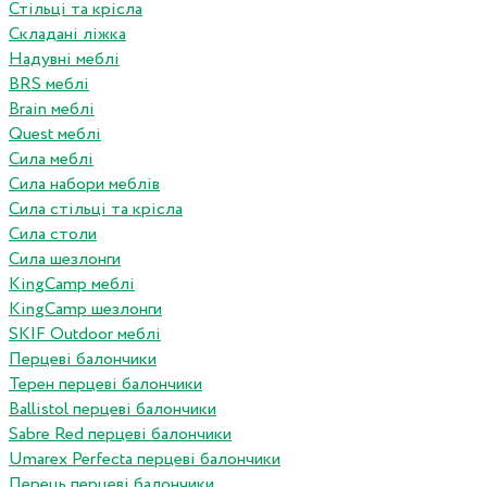
Стільці та крісла
Складані ліжка
Надувні меблі
BRS меблі
Brain меблі
Quest меблі
Сила меблі
Сила набори меблів
Сила стільці та крісла
Сила столи
Сила шезлонги
KingCamp меблі
KingCamp шезлонги
SKIF Outdoor меблі
Перцеві балончики
Терен перцеві балончики
Ballistol перцеві балончики
Sabre Red перцеві балончики
Umarex Perfecta перцеві балончики
Перець перцеві балончики