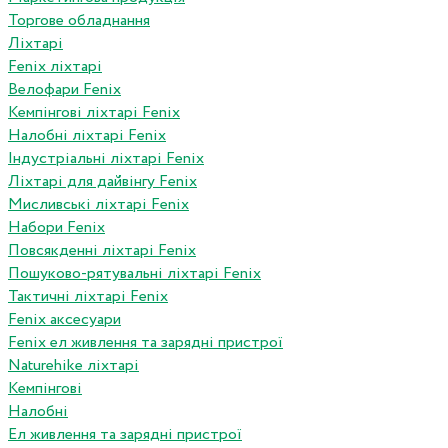
Торгове обладнання
Ліхтарі
Fenix ліхтарі
Велофари Fenix
Кемпінгові ліхтарі Fenix
Налобні ліхтарі Fenix
Індустріальні ліхтарі Fenix
Ліхтарі для дайвінгу Fenix
Мисливські ліхтарі Fenix
Набори Fenix
Повсякденні ліхтарі Fenix
Пошуково-рятувальні ліхтарі Fenix
Тактичні ліхтарі Fenix
Fenix аксесуари
Fenix ел живлення та зарядні пристрої
Naturehike ліхтарі
Кемпінгові
Налобні
Ел живлення та зарядні пристрої