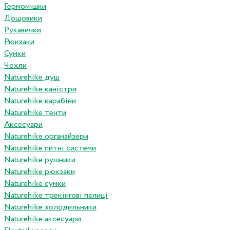
Гермомішки
Дощовики
Рукавички
Рюкзаки
Сумки
Чохли
Naturehike душ
Naturehike каністри
Naturehike карабіни
Naturehike тенти
Аксесуари
Naturehike органайзери
Naturehike питні системи
Naturehike рушники
Naturehike рюкзаки
Naturehike сумки
Naturehike трекінгові палиці
Naturehike холодильники
Naturehike аксесуари