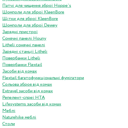
Патчі для чищення зброї Hoppe`s
Шомполи для зброї KleenBore
Щітки для зброї KleenBore
Шомполи для зброї Dewey
Зарядні пристрої
Сонячні панелі Houny
Litheli сонячні панелі
Зарядні станції Litheli
Повербанки Litheli
Повербанки Flextail
Засоби від комах
Flextail багатофункціональні фумігатори
Сольова зброя від комах
Extravel засоби від комах
Репелент-спреї HTA
Lifesystems засоби від комах
Меблі
Naturehike меблі
Столи