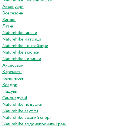
Naturehike спальні мішки
Аксесуари
Всесезонні
Зимові
Літні
Naturehike гамаки
Naturehike матраци
Naturehike контейнери
Naturehike візочки
Naturehike килимки
Аксесуари
Каремати
Кемпінгові
Ковдри
Надувні
Самонадувні
Naturehike подушки
Naturehike взуття
Naturehike водний спорт
Naturehike водонепроникні речі