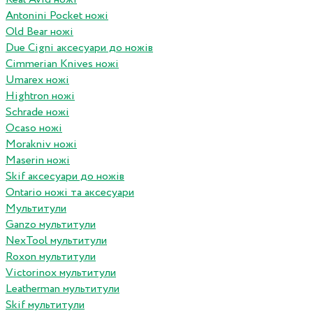
Antonini Pocket ножі
Old Bear ножі
Due Cigni аксесуари до ножів
Cimmerian Knives ножі
Umarex ножі
Hightron ножі
Schrade ножі
Ocaso ножі
Morakniv ножі
Maserin ножі
Skif аксесуари до ножів
Ontario ножі та аксесуари
Мультитули
Ganzo мультитули
NexTool мультитули
Roxon мультитули
Victorinox мультитули
Leatherman мультитули
Skif мультитули