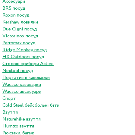
Аксесуари
BRS посуд
Roxon посуд
Kershaw ловилки
Due Cigni посуд
Victorinox посуд
Petromax посуд
Ridge Monkey посуд
HX Outdoors посуд
Столові прибори Active
Nextool посуд
Портативні кавоварки
Wacaco кавоварки
Wacaco аксесуари
Спорт
Cold Steel бейсбольні біти
Взуття
Naturehike взуття
Humtto взуття
Рюкзаки, багаж