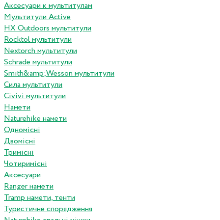
Аксесуари к мультитулам
Мультитули Active
HX Outdoors мультитули
Rocktol мультитули
Nextorch мультитули
Schrade мультитули
Smith&amp;Wesson мультитули
Сила мультитули
Civivi мультитули
Намети
Naturehike намети
Одномісні
Двомісні
Тримісні
Чотиримісні
Аксесуари
Ranger намети
Tramp намети, тенти
Туристичне спорядження