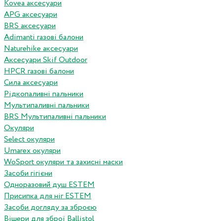
Kovea аксесуари
APG аксесуари
BRS аксесуари
Adimanti газові балони
Naturehike аксесуари
Аксесуари Skif Outdoor
HPCR газові балони
Сила аксесуари
Рідкопаливні пальники
Мультипаливні пальники
BRS Мультипаливні пальники
Окуляри
Select окуляри
Umarex окуляри
WoSport окуляри та захисні маски
Засоби гігієни
Одноразовий душ ESTEM
Присипка для ніг ESTEM
Засоби догляду за зброєю
Вішери для зброї Ballistol