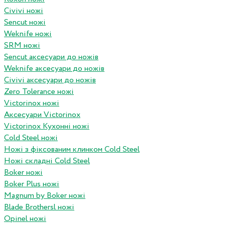
Civivi ножі
Sencut ножі
Weknife ножі
SRM ножі
Sencut аксесуари до ножів
Weknife аксесуари до ножів
Civivi аксесуари до ножів
Zero Tolerance ножі
Victorinox ножі
Аксесуари Victorinox
Victorinox Кухонні ножі
Cold Steel ножі
Ножі з фіксованим клинком Cold Steel
Ножі складні Cold Steel
Boker ножі
Boker Plus ножі
Magnum by Boker ножі
Blade Brothersl ножі
Opinel ножі