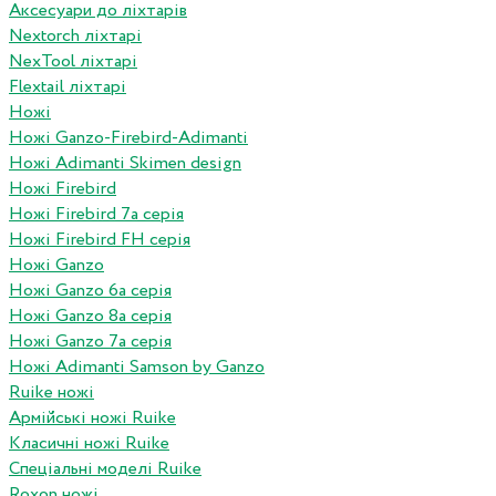
Аксесуари до ліхтарів
Nextorch ліхтарі
NexTool ліхтарі
Flextail ліхтарі
Ножі
Ножі Ganzo-Firebird-Adimanti
Ножі Adimanti Skimen design
Ножі Firebird
Ножі Firebird 7а серія
Ножі Firebird FH серія
Ножі Ganzo
Ножі Ganzo 6а серія
Ножі Ganzo 8а серія
Ножі Ganzo 7а серія
Ножі Adimanti Samson by Ganzo
Ruike ножі
Армійські ножі Ruike
Класичні ножі Ruike
Спеціальні моделі Ruike
Roxon ножi