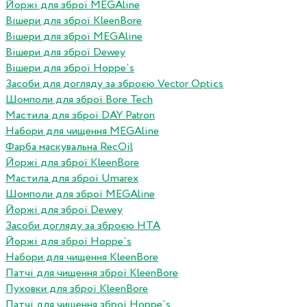
Йоржі для зброї MEGAline
Вішери для зброї KleenBore
Вішери для зброї MEGAline
Вішери для зброї Dewey
Вішери для зброї Hoppe`s
Засоби для догляду за зброєю Vector Optics
Шомполи для зброї Bore Tech
Мастила для зброї DAY Patron
Набори для чищення MEGAline
Фарба маскувальна RecOil
Йоржі для зброї KleenBore
Мастила для зброї Umarex
Шомполи для зброї MEGAline
Йоржі для зброї Dewey
Засоби догляду за зброєю HTA
Йоржі для зброї Hoppe`s
Набори для чищення KleenBore
Патчі для чищення зброї KleenBore
Пуховки для зброї KleenBore
Патчі для чищення зброї Hoppe`s