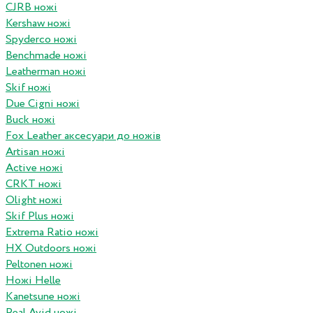
CJRB ножі
Kershaw ножі
Spyderco ножі
Benchmade ножі
Leatherman ножі
Skif ножі
Due Cigni ножі
Buck ножі
Fox Leather аксесуари до ножів
Artisan ножі
Active ножі
CRKT ножі
Olight ножі
Skif Plus ножі
Extrema Ratio ножі
HX Outdoors ножі
Peltonen ножі
Ножі Helle
Kanetsune ножі
Real Avid ножі