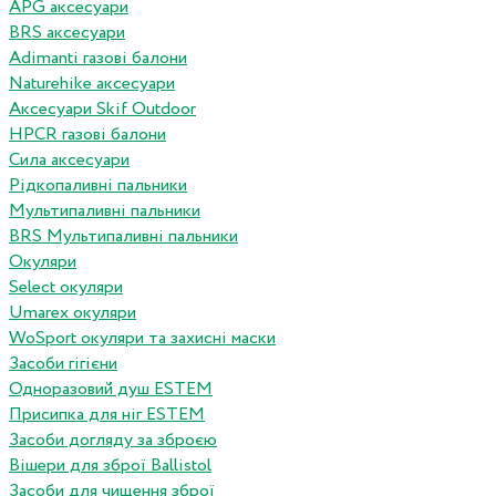
APG аксесуари
BRS аксесуари
Adimanti газові балони
Naturehike аксесуари
Аксесуари Skif Outdoor
HPCR газові балони
Сила аксесуари
Рідкопаливні пальники
Мультипаливні пальники
BRS Мультипаливні пальники
Окуляри
Select окуляри
Umarex окуляри
WoSport окуляри та захисні маски
Засоби гігієни
Одноразовий душ ESTEM
Присипка для ніг ESTEM
Засоби догляду за зброєю
Вішери для зброї Ballistol
Засоби для чищення зброї