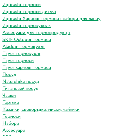
Zojirushi термоси
Zojirushi термоси дитячі
Zojirushi Харчові термоси і набори для ланчу
Zojirushi термокухоль
Аксесуари для термопродукціі
SKIF Outdoor термоси
Aladdin термокухлі
Tiger термокухлі
Tiger термоси
Tiger харчові термоси
Посуд
Naturehike посуд
Титановий посуд
Чашки
Тарілки
Казанки, сковорідки, миски, чайники
Термоси
Набори
Аксесуари