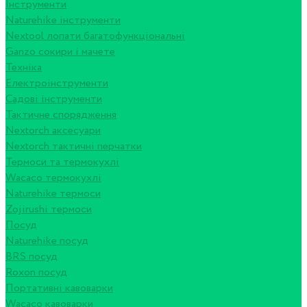
Інструменти
Naturehike інструменти
Nextool лопати багатофункціональні
Ganzo сокири і мачете
Техніка
Електроінструменти
Садові інструменти
Тактичне спорядження
Nextorch аксесуари
Nextorch тактичні перчатки
Термоси та термокухлі
Wacaco термокухлі
Naturehike термоси
Zojirushi термоси
Посуд
Naturehike посуд
BRS посуд
Roxon посуд
Портативні кавоварки
Wacaco кавоварки