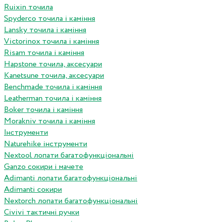
Ruixin точила
Spyderco точила і каміння
Lansky точила і каміння
Victorinox точила і каміння
Risam точила і каміння
Hapstone точила, аксесуари
Kanetsune точила, аксесуари
Benchmade точила і каміння
Leatherman точила і каміння
Boker точила і каміння
Morakniv точила і каміння
Інструменти
Naturehike інструменти
Nextool лопати багатофункціональні
Ganzo сокири і мачете
Adimanti лопати багатофункціональні
Adimanti сокири
Nextorch лопати багатофункціональні
Сivivi тактичні ручки