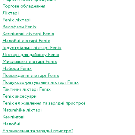
Торгове обладнання
Ліхтарі
Fenix ліхтарі
Велофари Fenix
Кемпінгові ліхтарі Fenix
Налобні ліхтарі Fenix
Індустріальні ліхтарі Fenix
Ліхтарі для дайвінгу Fenix
Мисливські ліхтарі Fenix
Набори Fenix
Повсякденні ліхтарі Fenix
Пошуково-рятувальні ліхтарі Fenix
Тактичні ліхтарі Fenix
Fenix аксесуари
Fenix ел живлення та зарядні пристрої
Naturehike ліхтарі
Кемпінгові
Налобні
Ел живлення та зарядні пристрої