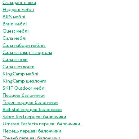
Складані ліжка
Надувні меблі
BRS меблі
Brain меблі
Quest меблі
Сила меблі
Сила набори меблів
Сила стільці та крісла
Сила столи
Сила шезлонги
KingCamp меблі
KingCamp шезлонги
SKIF Outdoor меблі
Перцеві балончики
Терен перцеві балончики
Ballistol перцеві балончики
Sabre Red перцеві балончики
Umarex Perfecta перцеві балончики
Перець перцеві балончики
Тризуб перцеві балончики