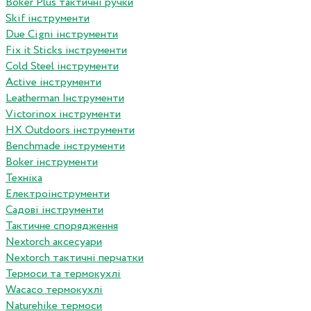
Boker Plus тактичні ручки
Skif інструменти
Due Cigni інструменти
Fix it Sticks інструменти
Сold Steel інструменти
Active інструменти
Leatherman Інструменти
Victorinox інструменти
HX Outdoors інструменти
Benchmade інструменти
Boker інструменти
Техніка
Електроінструменти
Садові інструменти
Тактичне спорядження
Nextorch аксесуари
Nextorch тактичні перчатки
Термоси та термокухлі
Wacaco термокухлі
Naturehike термоси