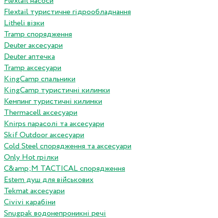
Flextail насоси
Flextail туристичне гідрообладнання
Litheli візки
Tramp спорядження
Deuter аксесуари
Deuter аптечка
Tramp аксесуари
KingCamp спальники
KingCamp туристичні килимки
Кемпинг туристичні килимки
Thermacell аксесуари
Knirps парасолі та аксесуари
Skif Outdoor аксесуари
Cold Steel спорядження та аксесуари
Only Hot грілки
C&amp;M TACTICAL спорядження
Estem душ для військових
Tekmat аксесуари
Сivivi карабіни
Snugpak водонепроникні речі