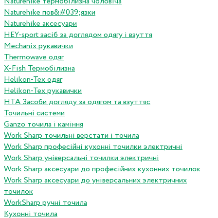
Naturehike термобілизна чоловіча
Naturehike пов&#039;язки
Naturehike аксесуари
HEY-sport засіб за доглядом одягу і взуття
Mechanix рукавички
Thermowave одяг
X-Fish Термобілизна
Helikon-Tex одяг
Helikon-Tex рукавички
HTA Засоби догляду за одягом та взуттяс
Точильні системи
Ganzo точила і каміння
Work Sharp точильні верстати і точила
Work Sharp професiйнi кухоннi точилки электричнi
Work Sharp унiверсальнi точилки электричнi
Work Sharp аксесуари до професiйних кухонних точилок
Work Sharp аксесуари до унiверсальних электричних
точилок
WorkSharp ручні точила
Кухонні точила