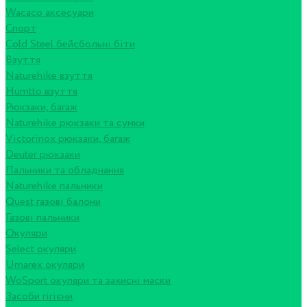
Wacaco аксесуари
Спорт
Cold Steel бейсбольні біти
Взуття
Naturehike взуття
Humtto взуття
Рюкзаки, багаж
Naturehike рюкзаки та сумки
Victorinox рюкзаки, багаж
Deuter рюкзаки
Пальники та обладнання
Naturehike пальники
Quest газові балони
Газові пальники
Окуляри
Select окуляри
Umarex окуляри
WoSport окуляри та захисні маски
Засоби гігієни