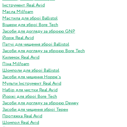
Інструмент Real Avid
Масла Milfoam
Мастила для зброї Ballistol
Вішери для зброї Bore Tech
Засоби для догляду за зброєю GNP
Йорж Real Avid
Патчі для чищення зброї Ballistol
Засоби для догляду за зброєю Bore Tech
Килимок Real Avid
Піна Milfoam
Шомполи для зброї Ballistol
Засоби для чищення Hoppe`s
Мульти Інструмент Real Avid
Набір для чистки Real Avid
Йоржі для зброї Bore Tech
Засоби для догляду за зброєю Dewey
Засоби для чищення зброї Терен
Протяжка Real Avid
Шомпол Real Avid