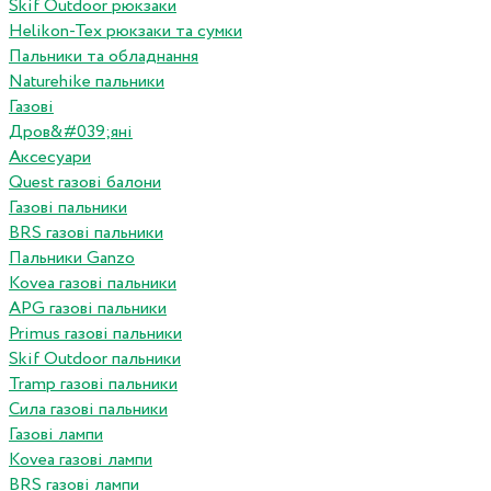
Skif Outdoor рюкзаки
Helikon-Tex рюкзаки та сумки
Пальники та обладнання
Naturehike пальники
Газові
Дров&#039;яні
Аксесуари
Quest газові балони
Газові пальники
BRS газові пальники
Пальники Ganzo
Kovea газові пальники
APG газові пальники
Primus газові пальники
Skif Outdoor пальники
Tramp газові пальники
Сила газові пальники
Газові лампи
Kovea газові лампи
BRS газові лампи