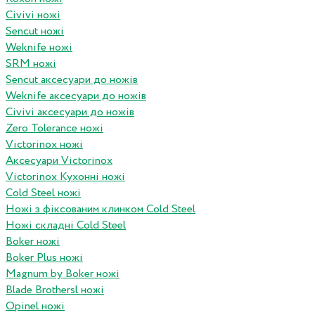
Civivi ножі
Sencut ножі
Weknife ножі
SRM ножі
Sencut аксесуари до ножів
Weknife аксесуари до ножів
Civivi аксесуари до ножів
Zero Tolerance ножі
Victorinox ножі
Аксесуари Victorinox
Victorinox Кухонні ножі
Cold Steel ножі
Ножі з фіксованим клинком Cold Steel
Ножі складні Cold Steel
Boker ножі
Boker Plus ножі
Magnum by Boker ножі
Blade Brothersl ножі
Opinel ножі