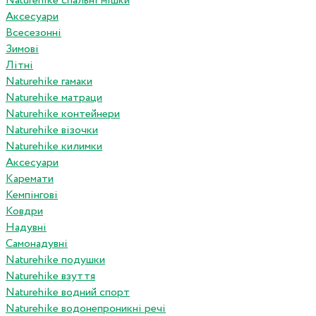
Naturehike спальні мішки
Аксесуари
Всесезонні
Зимові
Літні
Naturehike гамаки
Naturehike матраци
Naturehike контейнери
Naturehike візочки
Naturehike килимки
Аксесуари
Каремати
Кемпінгові
Ковдри
Надувні
Самонадувні
Naturehike подушки
Naturehike взуття
Naturehike водний спорт
Naturehike водонепроникні речі