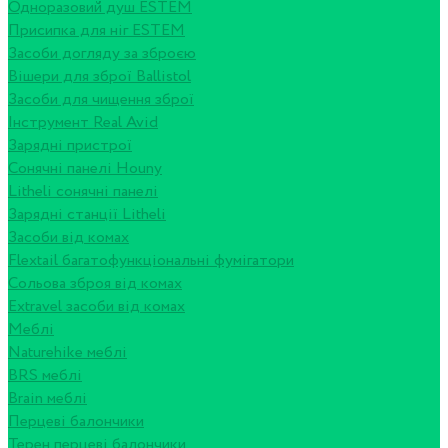
Одноразовий душ ESTEM
Присипка для ніг ESTEM
Засоби догляду за зброєю
Вішери для зброї Ballistol
Засоби для чищення зброї
Інструмент Real Avid
Зарядні пристрої
Сонячні панелі Houny
Litheli сонячні панелі
Зарядні станції Litheli
Засоби від комах
Flextail багатофункціональні фумігатори
Сольова зброя від комах
Extravel засоби від комах
Меблі
Naturehike меблі
BRS меблі
Brain меблі
Перцеві балончики
Терен перцеві балончики