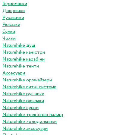
Гермомішки
Дощовики
Рукавички
Рюкзаки
Сумки
Чохли
Naturehike душ
Naturehike каністри
Naturehike карабіни
Naturehike тенти
Аксесуари
Naturehike органайзери
Naturehike питні системи
Naturehike рушники
Naturehike рюкзаки
Naturehike сумки
Naturehike трекінгові палиці
Naturehike холодильники
Naturehike аксесуари