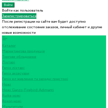
Войти как пользователь
Зарегистрироваться
После регистрации на сайте вам будет доступно
отслеживание состояния заказов, личный кабинет и другие
новые возможности
Каталог
Маркетингова продукція
Торгове обладнання
Ліхтарі
Fenix ліхтарі
Fenix аксесуари
Fenix ел живлення та зарядні пристрої
Ножі
Ножі Ganzo-Firebird-Adimanti
Ruike ножі
Roxon ножi
Мультитули