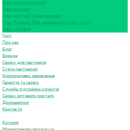
Акумулятори холоду
Термопляшки
Акумуляторні холодильники
Ніж Morakniv Flex нержавіюча сталь 12248
Пакет Fonarik
Гурт
Про нас
Блог
Бренди
Сервіс для партнерів
Стати партнером
Корпоративні замовлення
Гарантія та сервіс
Служба підтримки клієнтів
Сервіс оптового порталу
Дропшиппінг
Контакти
...
Каталог
Маркетингова продукція