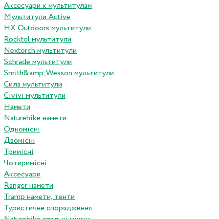
Аксесуари к мультитулам
Мультитули Active
HX Outdoors мультитули
Rocktol мультитули
Nextorch мультитули
Schrade мультитули
Smith&amp;Wesson мультитули
Сила мультитули
Civivi мультитули
Намети
Naturehike намети
Одномісні
Двомісні
Тримісні
Чотиримісні
Аксесуари
Ranger намети
Tramp намети, тенти
Туристичне спорядження