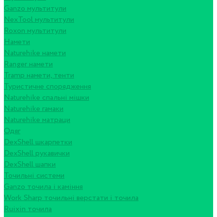
Ganzo мультитули
NexTool мультитули
Roxon мультитули
Намети
Naturehike намети
Ranger намети
Tramp намети, тенти
Туристичне спорядження
Naturehike спальні мішки
Naturehike гамаки
Naturehike матраци
Одяг
DexShell шкарпетки
DexShell рукавички
DexShell шапки
Точильні системи
Ganzo точила і каміння
Work Sharp точильні верстати і точила
Ruixin точила