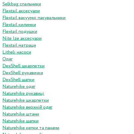
Selkbag спальники
Flextail аксесуари
Flextail вакуумні пакувальники
Flextail килимки
Flextail подушки
Nite Ize аксесуари
Flextail матраци
Litheli насоси
Одяг
DexShell шкарпетки
DexShell рукавички
DexShell шапки
Naturehike одяг
Naturehike рукавиці
Naturehike шкарпетки
Naturehike верхній одяг
Naturehike штани
Naturehike шапки
Naturehike кепки та панами