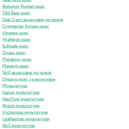
Antonini Pocket ножі
Old Bear ножі
Due Cigni аксесуари до ножів
Cimmerian Knives ножі
Umarex ножі
Hightron ножі
Schrade ножі
Ocaso ножі
Morakniv ножі
Maserin ножі
Skif аксесуари до ножів
Ontario ножі та аксесуари
Мультитули
Ganzo мультитули
NexTool мультитули
Roxon мультитули
Victorinox мультитули
Leatherman мультитули
Skif мультитули