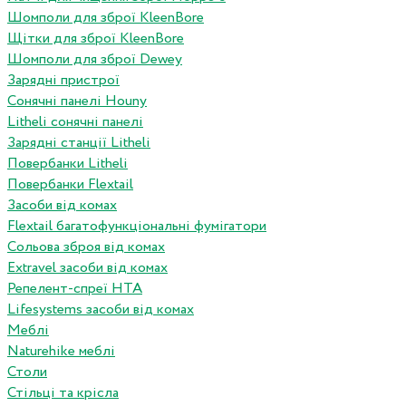
Шомполи для зброї KleenBore
Щітки для зброї KleenBore
Шомполи для зброї Dewey
Зарядні пристрої
Сонячні панелі Houny
Litheli сонячні панелі
Зарядні станції Litheli
Повербанки Litheli
Повербанки Flextail
Засоби від комах
Flextail багатофункціональні фумігатори
Сольова зброя від комах
Extravel засоби від комах
Репелент-спреї HTA
Lifesystems засоби від комах
Меблі
Naturehike меблі
Столи
Стільці та крісла