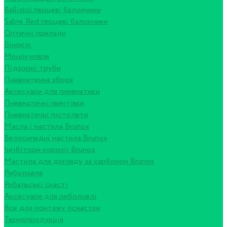
Ballistol перцеві балончики
Sabre Red перцеві балончики
Оптичні прилади
Біноклі
Монокуляри
Підзорні труби
Пневматична зброя
Аксесуари для пневматики
Пневматичні гвинтівки
Пневматичні пістолети
Масла і мастила Brunox
Велосипедні мастила Brunox
Інгібітори корозії Brunox
Мастила для догляду за карбоном Brunox
Риболовля
Рибальські снасті
Аксесуари для риболовлі
Все для монтажу оснастки
Термопродукція