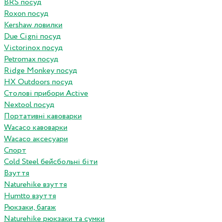
BRS посуд
Roxon посуд
Kershaw ловилки
Due Cigni посуд
Victorinox посуд
Petromax посуд
Ridge Monkey посуд
HX Outdoors посуд
Столові прибори Active
Nextool посуд
Портативні кавоварки
Wacaco кавоварки
Wacaco аксесуари
Спорт
Cold Steel бейсбольні біти
Взуття
Naturehike взуття
Humtto взуття
Рюкзаки, багаж
Naturehike рюкзаки та сумки