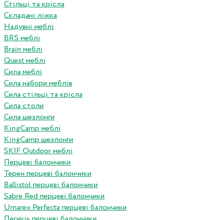
Стільці та крісла
Складані ліжка
Надувні меблі
BRS меблі
Brain меблі
Quest меблі
Сила меблі
Сила набори меблів
Сила стільці та крісла
Сила столи
Сила шезлонги
KingCamp меблі
KingCamp шезлонги
SKIF Outdoor меблі
Перцеві балончики
Терен перцеві балончики
Ballistol перцеві балончики
Sabre Red перцеві балончики
Umarex Perfecta перцеві балончики
Перець перцеві балончики