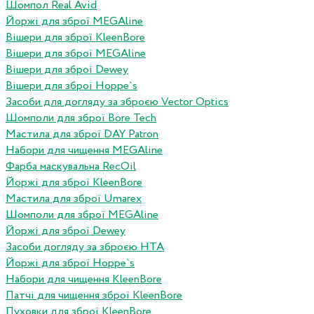
Шомпол Real Avid
Йоржі для зброї MEGAline
Вішери для зброї KleenBore
Вішери для зброї MEGAline
Вішери для зброї Dewey
Вішери для зброї Hoppe`s
Засоби для догляду за зброєю Vector Optics
Шомполи для зброї Bore Tech
Мастила для зброї DAY Patron
Набори для чищення MEGAline
Фарба маскувальна RecOil
Йоржі для зброї KleenBore
Мастила для зброї Umarex
Шомполи для зброї MEGAline
Йоржі для зброї Dewey
Засоби догляду за зброєю HTA
Йоржі для зброї Hoppe`s
Набори для чищення KleenBore
Патчі для чищення зброї KleenBore
Пуховки для зброї KleenBore