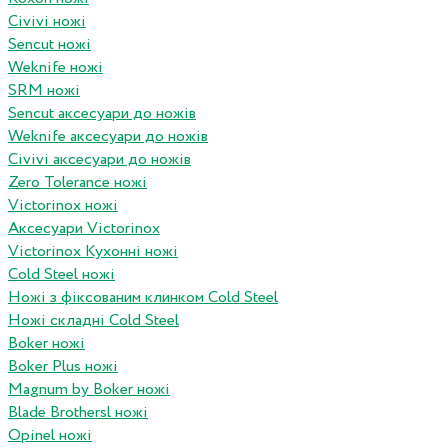
Civivi ножі
Sencut ножі
Weknife ножі
SRM ножі
Sencut аксесуари до ножів
Weknife аксесуари до ножів
Civivi аксесуари до ножів
Zero Tolerance ножі
Victorinox ножі
Аксесуари Victorinox
Victorinox Кухонні ножі
Cold Steel ножі
Ножі з фіксованим клинком Cold Steel
Ножі складні Cold Steel
Boker ножі
Boker Plus ножі
Magnum by Boker ножі
Blade Brothersl ножі
Opinel ножі