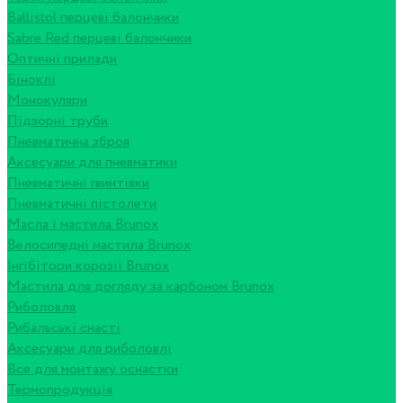
Ballistol перцеві балончики
Sabre Red перцеві балончики
Оптичні прилади
Біноклі
Монокуляри
Підзорні труби
Пневматична зброя
Аксесуари для пневматики
Пневматичні гвинтівки
Пневматичні пістолети
Масла і мастила Brunox
Велосипедні мастила Brunox
Інгібітори корозії Brunox
Мастила для догляду за карбоном Brunox
Риболовля
Рибальські снасті
Аксесуари для риболовлі
Все для монтажу оснастки
Термопродукція