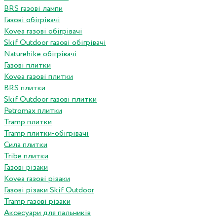
BRS газові лампи
Газові обігрівачі
Kovea газові обігрівачі
Skif Outdoor газові обігрівачі
Naturehike обігрівачі
Газові плитки
Kovea газові плитки
BRS плитки
Skif Outdoor газові плитки
Petromax плитки
Tramp плитки
Tramp плитки-обігрівачі
Сила плитки
Tribe плитки
Газові різаки
Kovea газові різаки
Газові різаки Skif Outdoor
Tramp газові різаки
Аксесуари для пальників