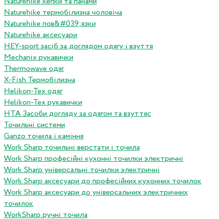
Naturehike кепки та панами
Naturehike термобілизна чоловіча
Naturehike пов&#039;язки
Naturehike аксесуари
HEY-sport засіб за доглядом одягу і взуття
Mechanix рукавички
Thermowave одяг
X-Fish Термобілизна
Helikon-Tex одяг
Helikon-Tex рукавички
HTA Засоби догляду за одягом та взуттяс
Точильні системи
Ganzo точила і каміння
Work Sharp точильні верстати і точила
Work Sharp професiйнi кухоннi точилки электричнi
Work Sharp унiверсальнi точилки электричнi
Work Sharp аксесуари до професiйних кухонних точилок
Work Sharp аксесуари до унiверсальних электричних
точилок
WorkSharp ручні точила