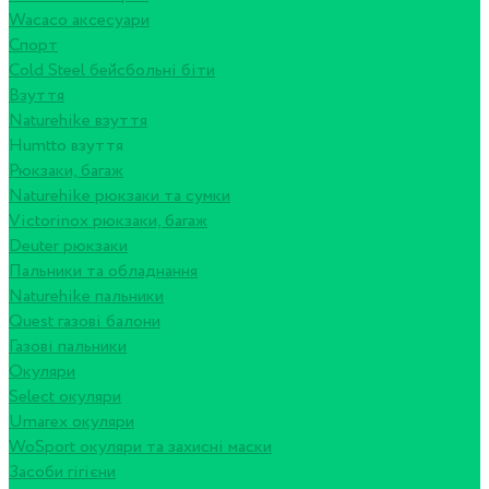
Wacaco аксесуари
Спорт
Cold Steel бейсбольні біти
Взуття
Naturehike взуття
Humtto взуття
Рюкзаки, багаж
Naturehike рюкзаки та сумки
Victorinox рюкзаки, багаж
Deuter рюкзаки
Пальники та обладнання
Naturehike пальники
Quest газові балони
Газові пальники
Окуляри
Select окуляри
Umarex окуляри
WoSport окуляри та захисні маски
Засоби гігієни