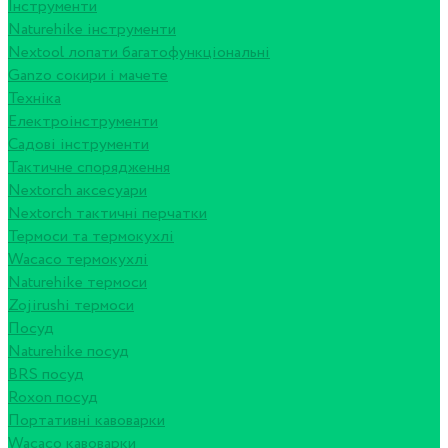
Інструменти
Naturehike інструменти
Nextool лопати багатофункціональні
Ganzo сокири і мачете
Техніка
Електроінструменти
Садові інструменти
Тактичне спорядження
Nextorch аксесуари
Nextorch тактичні перчатки
Термоси та термокухлі
Wacaco термокухлі
Naturehike термоси
Zojirushi термоси
Посуд
Naturehike посуд
BRS посуд
Roxon посуд
Портативні кавоварки
Wacaco кавоварки