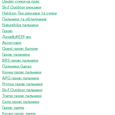
Deuter сумки на пояс
Skif Outdoor рюкзаки
Helikon-Tex рюкзаки та сумки
Пальники та обладнання
Naturehike пальники
Газові
Дров&#039;яні
Аксесуари
Quest газові балони
Газові пальники
BRS газові пальники
Пальники Ganzo
Kovea газові пальники
APG газові пальники
Primus газові пальники
Skif Outdoor пальники
Tramp газові пальники
Сила газові пальники
Газові лампи
Kovea газові лампи