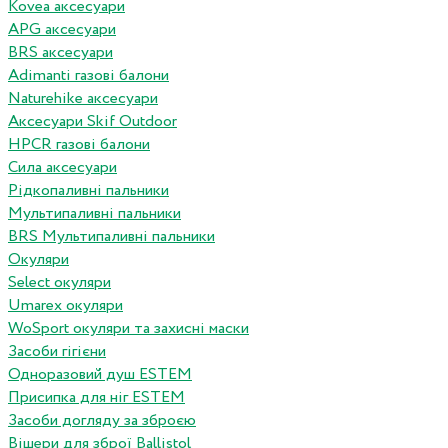
Kovea аксесуари
APG аксесуари
BRS аксесуари
Adimanti газові балони
Naturehike аксесуари
Аксесуари Skif Outdoor
HPCR газові балони
Сила аксесуари
Рідкопаливні пальники
Мультипаливні пальники
BRS Мультипаливні пальники
Окуляри
Select окуляри
Umarex окуляри
WoSport окуляри та захисні маски
Засоби гігієни
Одноразовий душ ESTEM
Присипка для ніг ESTEM
Засоби догляду за зброєю
Вішери для зброї Ballistol