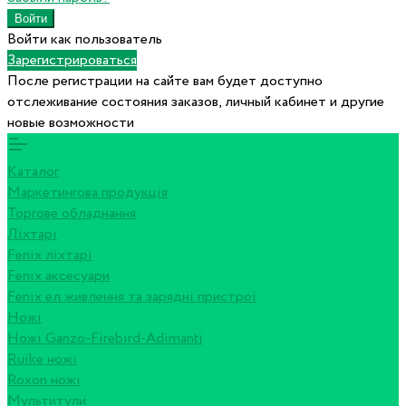
Войти как пользователь
Зарегистрироваться
После регистрации на сайте вам будет доступно
отслеживание состояния заказов, личный кабинет и другие
новые возможности
Каталог
Маркетингова продукція
Торгове обладнання
Ліхтарі
Fenix ліхтарі
Fenix аксесуари
Fenix ел живлення та зарядні пристрої
Ножі
Ножі Ganzo-Firebird-Adimanti
Ruike ножі
Roxon ножi
Мультитули