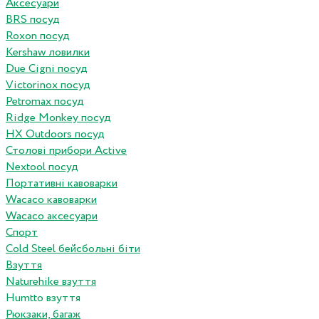
Аксесуари
BRS посуд
Roxon посуд
Kershaw ловилки
Due Cigni посуд
Victorinox посуд
Petromax посуд
Ridge Monkey посуд
HX Outdoors посуд
Столові прибори Active
Nextool посуд
Портативні кавоварки
Wacaco кавоварки
Wacaco аксесуари
Спорт
Cold Steel бейсбольні біти
Взуття
Naturehike взуття
Humtto взуття
Рюкзаки, багаж