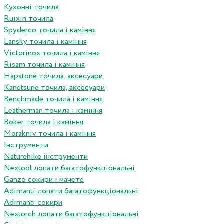
Кухонні точила
Ruixin точила
Spyderco точила і каміння
Lansky точила і каміння
Victorinox точила і каміння
Risam точила і каміння
Hapstone точила, аксесуари
Kanetsune точила, аксесуари
Benchmade точила і каміння
Leatherman точила і каміння
Boker точила і каміння
Morakniv точила і каміння
Інструменти
Naturehike інструменти
Nextool лопати багатофункціональні
Ganzo сокири і мачете
Adimanti лопати багатофункціональні
Adimanti сокири
Nextorch лопати багатофункціональні