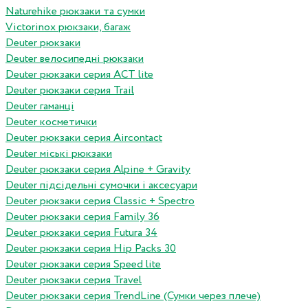
Naturehike рюкзаки та сумки
Victorinox рюкзаки, багаж
Deuter рюкзаки
Deuter велосипедні рюкзаки
Deuter рюкзаки серия ACT lite
Deuter рюкзаки серия Trail
Deuter гаманці
Deuter косметички
Deuter рюкзаки серия Aircontact
Deuter міські рюкзаки
Deuter рюкзаки серия Alpine + Gravity
Deuter підсідельні сумочки і аксесуари
Deuter рюкзаки серия Classic + Spectro
Deuter рюкзаки серия Family 36
Deuter рюкзаки серия Futura 34
Deuter рюкзаки серия Hip Packs 30
Deuter рюкзаки серия Speed lite
Deuter рюкзаки серия Travel
Deuter рюкзаки серия TrendLine (Сумки через плече)