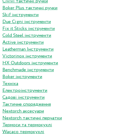
Сivivi тактичні ручки
Boker Plus тактичні ручки
Skif інструменти
Due Cigni інструменти
Fix it Sticks інструменти
Сold Steel інструменти
Active інструменти
Leatherman Інструменти
Victorinox інструменти
HX Outdoors інструменти
Benchmade інструменти
Boker інструменти
Техніка
Електроінструменти
Садові інструменти
Тактичне спорядження
Nextorch аксесуари
Nextorch тактичні перчатки
Термоси та термокухлі
Wacaco термокухлі