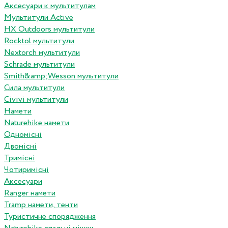
Аксесуари к мультитулам
Мультитули Active
HX Outdoors мультитули
Rocktol мультитули
Nextorch мультитули
Schrade мультитули
Smith&amp;Wesson мультитули
Сила мультитули
Civivi мультитули
Намети
Naturehike намети
Одномісні
Двомісні
Тримісні
Чотиримісні
Аксесуари
Ranger намети
Tramp намети, тенти
Туристичне спорядження