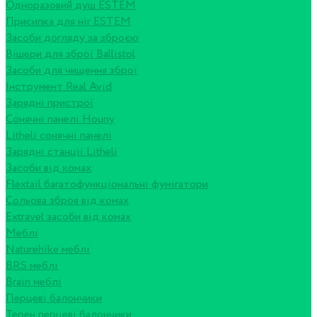
Одноразовий душ ESTEM
Присипка для ніг ESTEM
Засоби догляду за зброєю
Вішери для зброї Ballistol
Засоби для чищення зброї
Інструмент Real Avid
Зарядні пристрої
Сонячні панелі Houny
Litheli сонячні панелі
Зарядні станції Litheli
Засоби від комах
Flextail багатофункціональні фумігатори
Сольова зброя від комах
Extravel засоби від комах
Меблі
Naturehike меблі
BRS меблі
Brain меблі
Перцеві балончики
Терен перцеві балончики