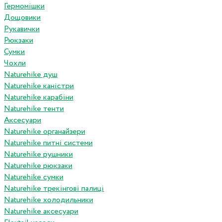
Гермомішки
Дощовики
Рукавички
Рюкзаки
Сумки
Чохли
Naturehike душ
Naturehike каністри
Naturehike карабіни
Naturehike тенти
Аксесуари
Naturehike органайзери
Naturehike питні системи
Naturehike рушники
Naturehike рюкзаки
Naturehike сумки
Naturehike трекінгові палиці
Naturehike холодильники
Naturehike аксесуари