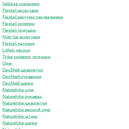
Selkbag спальники
Flextail аксесуари
Flextail вакуумні пакувальники
Flextail килимки
Flextail подушки
Nite Ize аксесуари
Flextail матраци
Litheli насоси
Tribe килимки, подушки
Одяг
DexShell шкарпетки
DexShell рукавички
DexShell шапки
Naturehike одяг
Naturehike рукавиці
Naturehike шкарпетки
Naturehike верхній одяг
Naturehike штани
Naturehike шапки