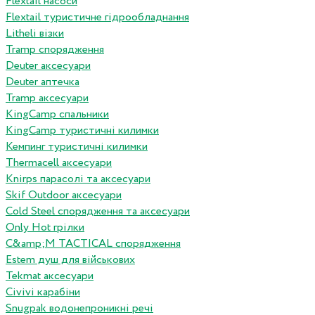
Flextail насоси
Flextail туристичне гідрообладнання
Litheli візки
Tramp спорядження
Deuter аксесуари
Deuter аптечка
Tramp аксесуари
KingCamp спальники
KingCamp туристичні килимки
Кемпинг туристичні килимки
Thermacell аксесуари
Knirps парасолі та аксесуари
Skif Outdoor аксесуари
Cold Steel спорядження та аксесуари
Only Hot грілки
C&amp;M TACTICAL спорядження
Estem душ для військових
Tekmat аксесуари
Сivivi карабіни
Snugpak водонепроникні речі