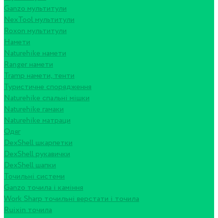
Ganzo мультитули
NexTool мультитули
Roxon мультитули
Намети
Naturehike намети
Ranger намети
Tramp намети, тенти
Туристичне спорядження
Naturehike спальні мішки
Naturehike гамаки
Naturehike матраци
Одяг
DexShell шкарпетки
DexShell рукавички
DexShell шапки
Точильні системи
Ganzo точила і каміння
Work Sharp точильні верстати і точила
Ruixin точила