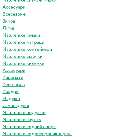
Naturehike спальні мішки
Аксесуари
Всесезонні
Зимові
Літні
Naturehike гамаки
Naturehike матраци
Naturehike контейнери
Naturehike візочки
Naturehike килимки
Аксесуари
Каремати
Кемпінгові
Ковдри
Надувні
Самонадувні
Naturehike подушки
Naturehike взуття
Naturehike водний спорт
Naturehike водонепроникні речі