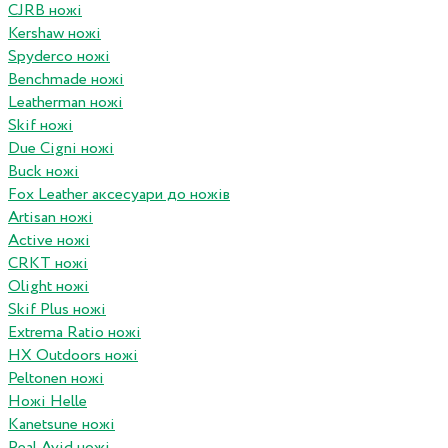
CJRB ножі
Kershaw ножі
Spyderco ножі
Benchmade ножі
Leatherman ножі
Skif ножі
Due Cigni ножі
Buck ножі
Fox Leather аксесуари до ножів
Artisan ножі
Active ножі
CRKT ножі
Olight ножі
Skif Plus ножі
Extrema Ratio ножі
HX Outdoors ножі
Peltonen ножі
Ножі Helle
Kanetsune ножі
Real Avid ножі