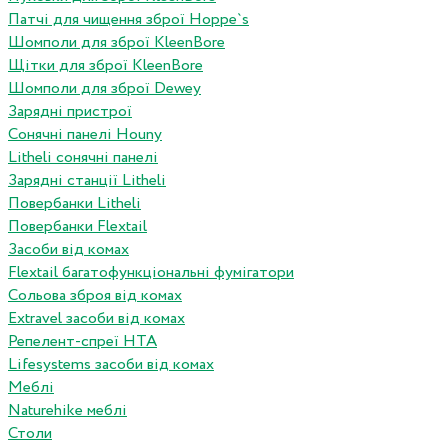
Патчі для чищення зброї Hoppe`s
Шомполи для зброї KleenBore
Щітки для зброї KleenBore
Шомполи для зброї Dewey
Зарядні пристрої
Сонячні панелі Houny
Litheli сонячні панелі
Зарядні станції Litheli
Повербанки Litheli
Повербанки Flextail
Засоби від комах
Flextail багатофункціональні фумігатори
Сольова зброя від комах
Extravel засоби від комах
Репелент-спреї HTA
Lifesystems засоби від комах
Меблі
Naturehike меблі
Столи