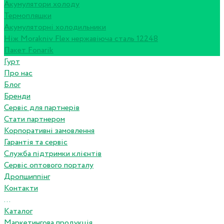
Акумулятори холоду
Термопляшки
Акумуляторні холодильники
Ніж Morakniv Flex нержавіюча сталь 12248
Пакет Fonarik
Гурт
Про нас
Блог
Бренди
Сервіс для партнерів
Стати партнером
Корпоративні замовлення
Гарантія та сервіс
Служба підтримки клієнтів
Сервіс оптового порталу
Дропшиппінг
Контакти
...
Каталог
Маркетингова продукція