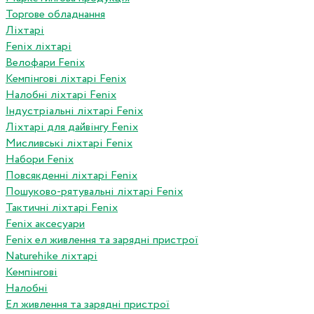
Торгове обладнання
Ліхтарі
Fenix ліхтарі
Велофари Fenix
Кемпінгові ліхтарі Fenix
Налобні ліхтарі Fenix
Індустріальні ліхтарі Fenix
Ліхтарі для дайвінгу Fenix
Мисливські ліхтарі Fenix
Набори Fenix
Повсякденні ліхтарі Fenix
Пошуково-рятувальні ліхтарі Fenix
Тактичні ліхтарі Fenix
Fenix аксесуари
Fenix ел живлення та зарядні пристрої
Naturehike ліхтарі
Кемпінгові
Налобні
Ел живлення та зарядні пристрої