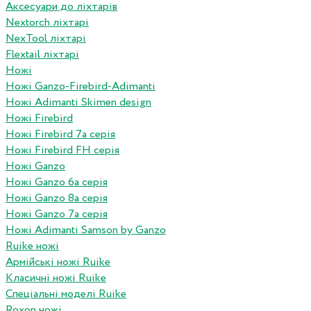
Аксесуари до ліхтарів
Nextorch ліхтарі
NexTool ліхтарі
Flextail ліхтарі
Ножі
Ножі Ganzo-Firebird-Adimanti
Ножі Adimanti Skimen design
Ножі Firebird
Ножі Firebird 7а серія
Ножі Firebird FH серія
Ножі Ganzo
Ножі Ganzo 6а серія
Ножі Ganzo 8а серія
Ножі Ganzo 7а серія
Ножі Adimanti Samson by Ganzo
Ruike ножі
Армійські ножі Ruike
Класичні ножі Ruike
Спеціальні моделі Ruike
Roxon ножi