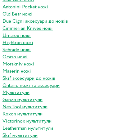
Antonini Pocket ножі
Old Bear ножі
Due Cigni аксесуари до ножів
Cimmerian Knives ножі
Umarex ножі
Hightron ножі
Schrade ножі
Ocaso ножі
Morakniv ножі
Maserin ножі
Skif аксесуари до ножів
Ontario ножі та аксесуари
Мультитули
Ganzo мультитули
NexTool мультитули
Roxon мультитули
Victorinox мультитули
Leatherman мультитули
Skif мультитули