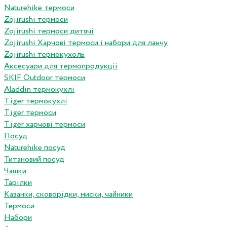
Naturehike термоси
Zojirushi термоси
Zojirushi термоси дитячі
Zojirushi Харчові термоси і набори для ланчу
Zojirushi термокухоль
Аксесуари для термопродукціі
SKIF Outdoor термоси
Aladdin термокухлі
Tiger термокухлі
Tiger термоси
Tiger харчові термоси
Посуд
Naturehike посуд
Титановий посуд
Чашки
Тарілки
Казанки, сковорідки, миски, чайники
Термоси
Набори