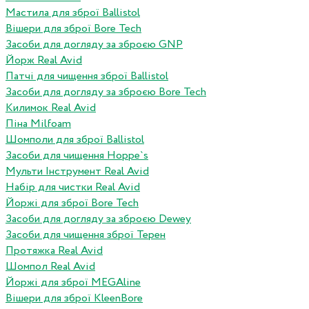
Мастила для зброї Ballistol
Вішери для зброї Bore Tech
Засоби для догляду за зброєю GNP
Йорж Real Avid
Патчі для чищення зброї Ballistol
Засоби для догляду за зброєю Bore Tech
Килимок Real Avid
Піна Milfoam
Шомполи для зброї Ballistol
Засоби для чищення Hoppe`s
Мульти Інструмент Real Avid
Набір для чистки Real Avid
Йоржі для зброї Bore Tech
Засоби для догляду за зброєю Dewey
Засоби для чищення зброї Терен
Протяжка Real Avid
Шомпол Real Avid
Йоржі для зброї MEGAline
Вішери для зброї KleenBore