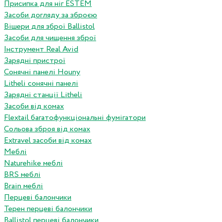
Присипка для ніг ESTEM
Засоби догляду за зброєю
Вішери для зброї Ballistol
Засоби для чищення зброї
Інструмент Real Avid
Зарядні пристрої
Сонячні панелі Houny
Litheli сонячні панелі
Зарядні станції Litheli
Засоби від комах
Flextail багатофункціональні фумігатори
Сольова зброя від комах
Extravel засоби від комах
Меблі
Naturehike меблі
BRS меблі
Brain меблі
Перцеві балончики
Терен перцеві балончики
Ballistol перцеві балончики