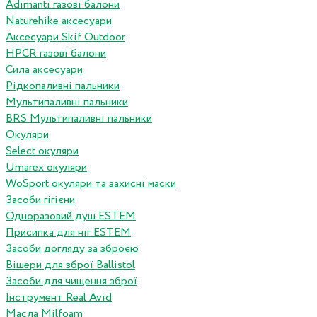
Adimanti газові балони
Naturehike аксесуари
Аксесуари Skif Outdoor
HPCR газові балони
Сила аксесуари
Рідкопаливні пальники
Мультипаливні пальники
BRS Мультипаливні пальники
Окуляри
Select окуляри
Umarex окуляри
WoSport окуляри та захисні маски
Засоби гігієни
Одноразовий душ ESTEM
Присипка для ніг ESTEM
Засоби догляду за зброєю
Вішери для зброї Ballistol
Засоби для чищення зброї
Інструмент Real Avid
Масла Milfoam