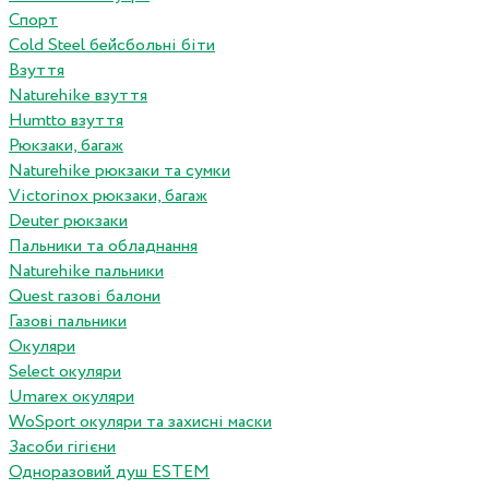
Спорт
Cold Steel бейсбольні біти
Взуття
Naturehike взуття
Humtto взуття
Рюкзаки, багаж
Naturehike рюкзаки та сумки
Victorinox рюкзаки, багаж
Deuter рюкзаки
Пальники та обладнання
Naturehike пальники
Quest газові балони
Газові пальники
Окуляри
Select окуляри
Umarex окуляри
WoSport окуляри та захисні маски
Засоби гігієни
Одноразовий душ ESTEM