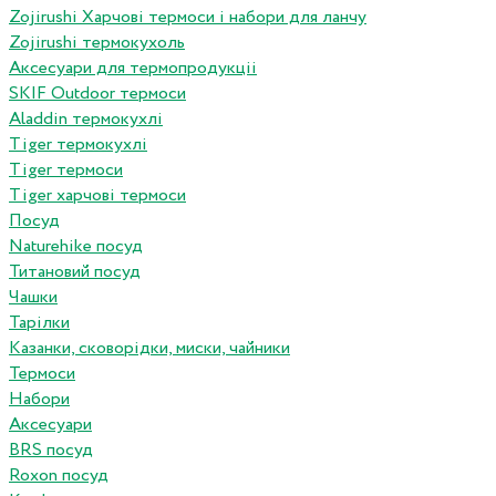
Zojirushi Харчові термоси і набори для ланчу
Zojirushi термокухоль
Аксесуари для термопродукціі
SKIF Outdoor термоси
Aladdin термокухлі
Tiger термокухлі
Tiger термоси
Tiger харчові термоси
Посуд
Naturehike посуд
Титановий посуд
Чашки
Тарілки
Казанки, сковорідки, миски, чайники
Термоси
Набори
Аксесуари
BRS посуд
Roxon посуд