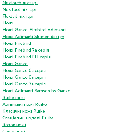
Nextorch ліхтарі
NexTool ліхтарі
Flextail ліхтарі
Ножі
Ножі Ganzo-Firebird-Adimanti
Ножі Adimanti Skimen design
Ножі Firebird
Ножі Firebird 7а серія
Ножі Firebird FH серія
Ножі Ganzo
Ножі Ganzo 6а серія
Ножі Ganzo 8а серія
Ножі Ganzo 7а серія
Ножі Adimanti Samson by Ganzo
Ruike ножі
Армійські ножі Ruike
Класичні ножі Ruike
Спеціальні моделі Ruike
Roxon ножi
Civivi ножі