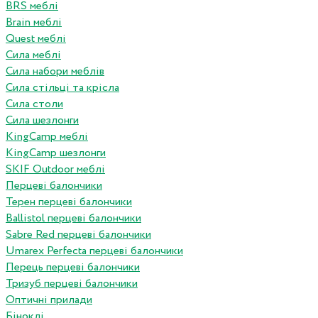
BRS меблі
Brain меблі
Quest меблі
Сила меблі
Сила набори меблів
Сила стільці та крісла
Сила столи
Сила шезлонги
KingCamp меблі
KingCamp шезлонги
SKIF Outdoor меблі
Перцеві балончики
Терен перцеві балончики
Ballistol перцеві балончики
Sabre Red перцеві балончики
Umarex Perfecta перцеві балончики
Перець перцеві балончики
Тризуб перцеві балончики
Оптичні прилади
Біноклі