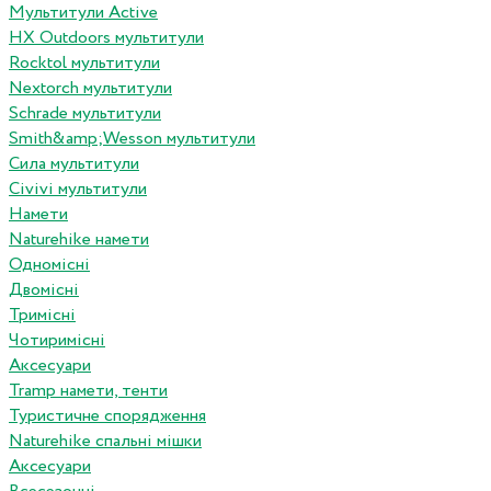
Мультитули Active
HX Outdoors мультитули
Rocktol мультитули
Nextorch мультитули
Schrade мультитули
Smith&amp;Wesson мультитули
Сила мультитули
Civivi мультитули
Намети
Naturehike намети
Одномісні
Двомісні
Тримісні
Чотиримісні
Аксесуари
Tramp намети, тенти
Туристичне спорядження
Naturehike спальні мішки
Аксесуари