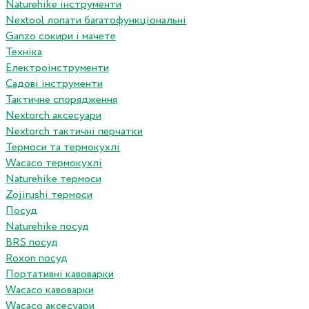
Naturehike інструменти
Nextool лопати багатофункціональні
Ganzo сокири і мачете
Техніка
Електроінструменти
Садові інструменти
Тактичне спорядження
Nextorch аксесуари
Nextorch тактичні перчатки
Термоси та термокухлі
Wacaco термокухлі
Naturehike термоси
Zojirushi термоси
Посуд
Naturehike посуд
BRS посуд
Roxon посуд
Портативні кавоварки
Wacaco кавоварки
Wacaco аксесуари