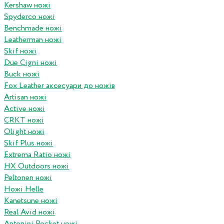
Kershaw ножі
Spyderco ножі
Benchmade ножі
Leatherman ножі
Skif ножі
Due Cigni ножі
Buck ножі
Fox Leather аксесуари до ножів
Artisan ножі
Active ножі
CRKT ножі
Olight ножі
Skif Plus ножі
Extrema Ratio ножі
HX Outdoors ножі
Peltonen ножі
Ножі Helle
Kanetsune ножі
Real Avid ножі
Antonini Pocket ножі