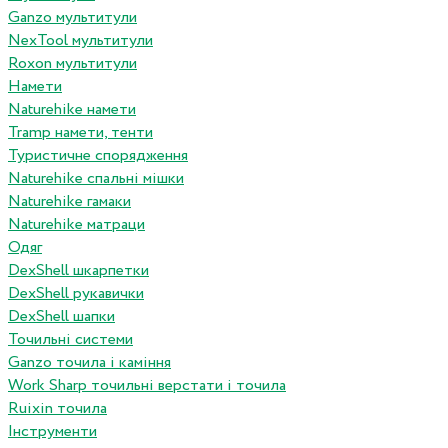
Ganzo мультитули
NexTool мультитули
Roxon мультитули
Намети
Naturehike намети
Tramp намети, тенти
Туристичне спорядження
Naturehike спальні мішки
Naturehike гамаки
Naturehike матраци
Одяг
DexShell шкарпетки
DexShell рукавички
DexShell шапки
Точильні системи
Ganzo точила і каміння
Work Sharp точильні верстати і точила
Ruixin точила
Інструменти