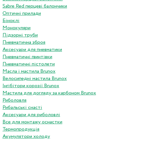
Sabre Red перцеві балончики
Оптичні прилади
Біноклі
Монокуляри
Підзорні труби
Пневматична зброя
Аксесуари для пневматики
Пневматичні гвинтівки
Пневматичні пістолети
Масла і мастила Brunox
Велосипедні мастила Brunox
Інгібітори корозії Brunox
Мастила для догляду за карбоном Brunox
Риболовля
Рибальські снасті
Аксесуари для риболовлі
Все для монтажу оснастки
Термопродукція
Акумулятори холоду