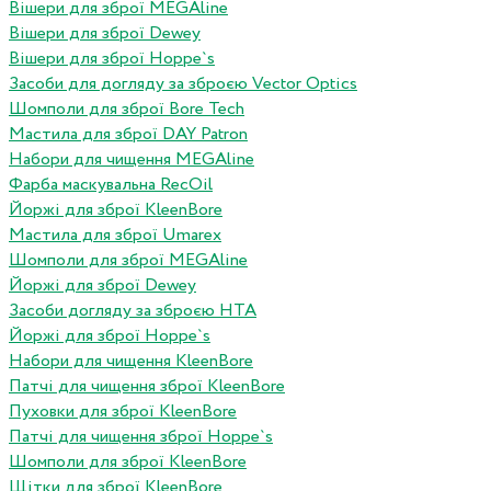
Вішери для зброї MEGAline
Вішери для зброї Dewey
Вішери для зброї Hoppe`s
Засоби для догляду за зброєю Vector Optics
Шомполи для зброї Bore Tech
Мастила для зброї DAY Patron
Набори для чищення MEGAline
Фарба маскувальна RecOil
Йоржі для зброї KleenBore
Мастила для зброї Umarex
Шомполи для зброї MEGAline
Йоржі для зброї Dewey
Засоби догляду за зброєю HTA
Йоржі для зброї Hoppe`s
Набори для чищення KleenBore
Патчі для чищення зброї KleenBore
Пуховки для зброї KleenBore
Патчі для чищення зброї Hoppe`s
Шомполи для зброї KleenBore
Щітки для зброї KleenBore