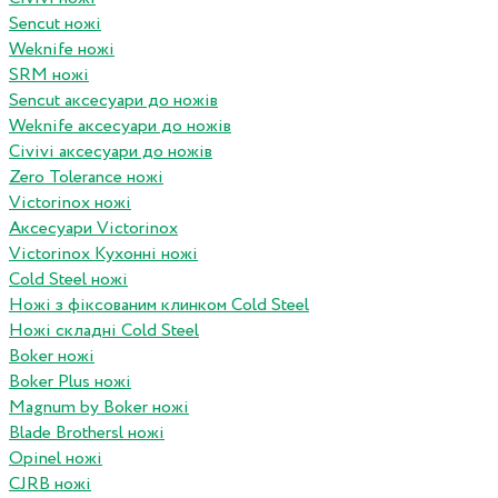
Sencut ножі
Weknife ножі
SRM ножі
Sencut аксесуари до ножів
Weknife аксесуари до ножів
Civivi аксесуари до ножів
Zero Tolerance ножі
Victorinox ножі
Аксесуари Victorinox
Victorinox Кухонні ножі
Cold Steel ножі
Ножі з фіксованим клинком Cold Steel
Ножі складні Cold Steel
Boker ножі
Boker Plus ножі
Magnum by Boker ножі
Blade Brothersl ножі
Opinel ножі
CJRB ножі