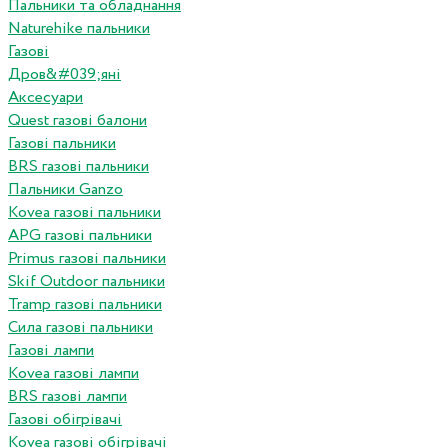
Пальники та обладнання
Naturehike пальники
Газові
Дров&#039;яні
Аксесуари
Quest газові балони
Газові пальники
BRS газові пальники
Пальники Ganzo
Kovea газові пальники
APG газові пальники
Primus газові пальники
Skif Outdoor пальники
Tramp газові пальники
Сила газові пальники
Газові лампи
Kovea газові лампи
BRS газові лампи
Газові обігрівачі
Kovea газові обігрівачі