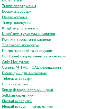
Litheli візки
Tramp спорядження
Deuter аксесуари
Deuter аптечка
Tramp аксесуари
KingCamp спальники
KingCamp туристичні килимки
Кемпинг туристичні килимки
Thermacell аксесуари
Knirps парасолі та аксесуари
Cold Steel спорядження та аксесуари
Only Hot грілки
C&amp;M TACTICAL спорядження
Estem душ для військових
Tekmat аксесуари
Сivivi карабіни
Snugpak водонепроникні речі
Selkbag спальники
Flextail аксесуари
Flextail вакуумні пакувальники