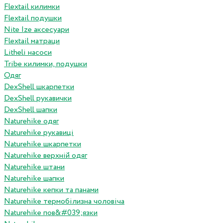
Flextail килимки
Flextail подушки
Nite Ize аксесуари
Flextail матраци
Litheli насоси
Tribe килимки, подушки
Одяг
DexShell шкарпетки
DexShell рукавички
DexShell шапки
Naturehike одяг
Naturehike рукавиці
Naturehike шкарпетки
Naturehike верхній одяг
Naturehike штани
Naturehike шапки
Naturehike кепки та панами
Naturehike термобілизна чоловіча
Naturehike пов&#039;язки