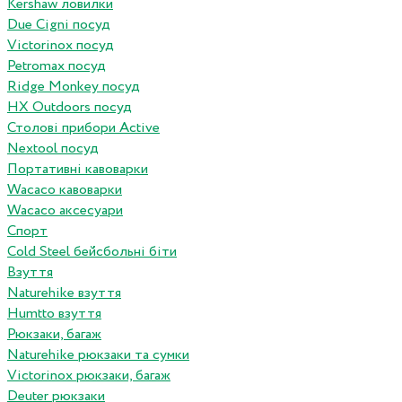
Kershaw ловилки
Due Cigni посуд
Victorinox посуд
Petromax посуд
Ridge Monkey посуд
HX Outdoors посуд
Столові прибори Active
Nextool посуд
Портативні кавоварки
Wacaco кавоварки
Wacaco аксесуари
Спорт
Cold Steel бейсбольні біти
Взуття
Naturehike взуття
Humtto взуття
Рюкзаки, багаж
Naturehike рюкзаки та сумки
Victorinox рюкзаки, багаж
Deuter рюкзаки