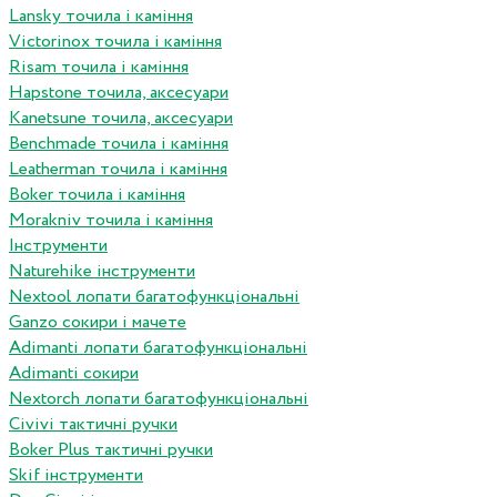
Lansky точила і каміння
Victorinox точила і каміння
Risam точила і каміння
Hapstone точила, аксесуари
Kanetsune точила, аксесуари
Benchmade точила і каміння
Leatherman точила і каміння
Boker точила і каміння
Morakniv точила і каміння
Інструменти
Naturehike інструменти
Nextool лопати багатофункціональні
Ganzo сокири і мачете
Adimanti лопати багатофункціональні
Adimanti сокири
Nextorch лопати багатофункціональні
Сivivi тактичні ручки
Boker Plus тактичні ручки
Skif інструменти