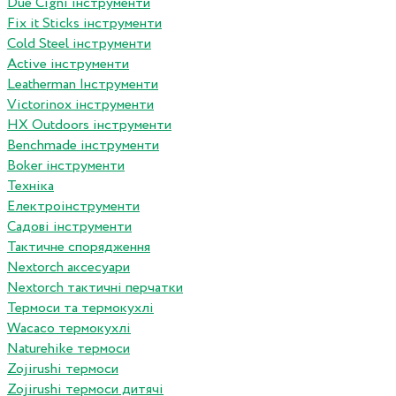
Due Cigni інструменти
Fix it Sticks інструменти
Сold Steel інструменти
Active інструменти
Leatherman Інструменти
Victorinox інструменти
HX Outdoors інструменти
Benchmade інструменти
Boker інструменти
Техніка
Електроінструменти
Садові інструменти
Тактичне спорядження
Nextorch аксесуари
Nextorch тактичні перчатки
Термоси та термокухлі
Wacaco термокухлі
Naturehike термоси
Zojirushi термоси
Zojirushi термоси дитячі