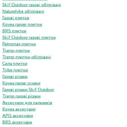
Skif Outdoor газові обігрівачі
Naturehike обігрівачі
Газові плитки
Kovea газові плитки
BRS плитки
Skif Outdoor газові плитки
Petromax плитки
Tramp плитки
Tramp плитки-обігрівачі
Сила плитки
Tribe плитки
Газові різаки
Kovea газові різаки
Газові різаки Skif Outdoor
Tramp газові різаки
Аксесуари для пальників
Kovea аксесуари
APG аксесуари
BRS аксесуари