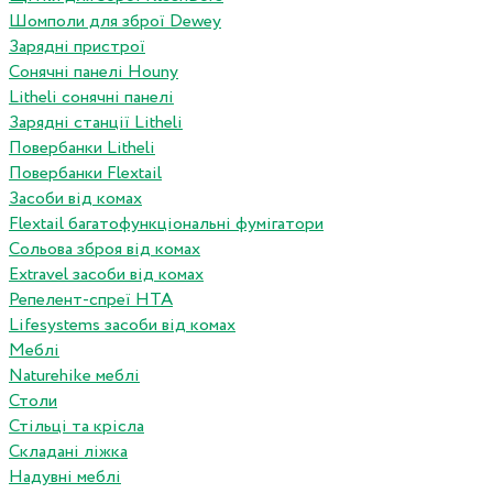
Шомполи для зброї Dewey
Зарядні пристрої
Сонячні панелі Houny
Litheli сонячні панелі
Зарядні станції Litheli
Повербанки Litheli
Повербанки Flextail
Засоби від комах
Flextail багатофункціональні фумігатори
Сольова зброя від комах
Extravel засоби від комах
Репелент-спреї HTA
Lifesystems засоби від комах
Меблі
Naturehike меблі
Столи
Стільці та крісла
Складані ліжка
Надувні меблі