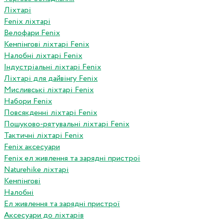
Ліхтарі
Fenix ліхтарі
Велофари Fenix
Кемпінгові ліхтарі Fenix
Налобні ліхтарі Fenix
Індустріальні ліхтарі Fenix
Ліхтарі для дайвінгу Fenix
Мисливські ліхтарі Fenix
Набори Fenix
Повсякденні ліхтарі Fenix
Пошуково-рятувальні ліхтарі Fenix
Тактичні ліхтарі Fenix
Fenix аксесуари
Fenix ел живлення та зарядні пристрої
Naturehike ліхтарі
Кемпінгові
Налобні
Ел живлення та зарядні пристрої
Аксесуари до ліхтарів