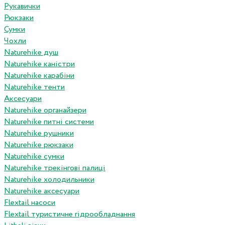
Рукавички
Рюкзаки
Сумки
Чохли
Naturehike душ
Naturehike каністри
Naturehike карабіни
Naturehike тенти
Аксесуари
Naturehike органайзери
Naturehike питні системи
Naturehike рушники
Naturehike рюкзаки
Naturehike сумки
Naturehike трекінгові палиці
Naturehike холодильники
Naturehike аксесуари
Flextail насоси
Flextail туристичне гідрообладнання