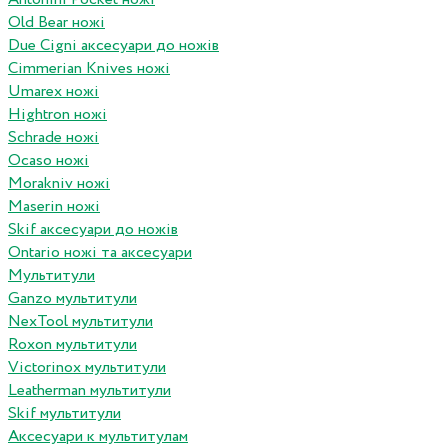
Old Bear ножі
Due Cigni аксесуари до ножів
Cimmerian Knives ножі
Umarex ножі
Hightron ножі
Schrade ножі
Ocaso ножі
Morakniv ножі
Maserin ножі
Skif аксесуари до ножів
Ontario ножі та аксесуари
Мультитули
Ganzo мультитули
NexTool мультитули
Roxon мультитули
Victorinox мультитули
Leatherman мультитули
Skif мультитули
Аксесуари к мультитулам