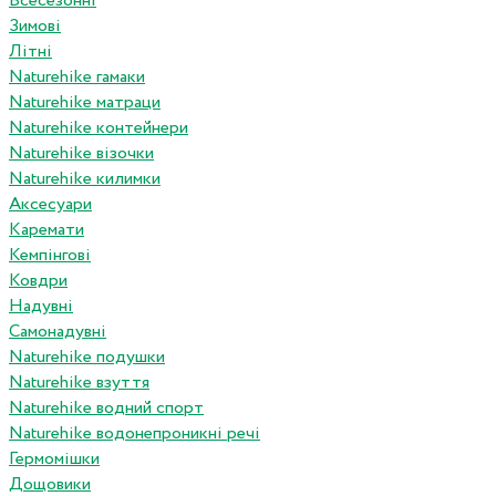
Всесезонні
Зимові
Літні
Naturehike гамаки
Naturehike матраци
Naturehike контейнери
Naturehike візочки
Naturehike килимки
Аксесуари
Каремати
Кемпінгові
Ковдри
Надувні
Самонадувні
Naturehike подушки
Naturehike взуття
Naturehike водний спорт
Naturehike водонепроникні речі
Гермомішки
Дощовики