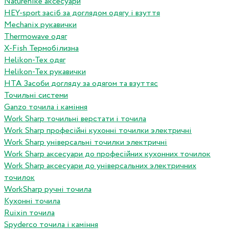
Naturehike аксесуари
HEY-sport засіб за доглядом одягу і взуття
Mechanix рукавички
Thermowave одяг
X-Fish Термобілизна
Helikon-Tex одяг
Helikon-Tex рукавички
HTA Засоби догляду за одягом та взуттяс
Точильні системи
Ganzo точила і каміння
Work Sharp точильні верстати і точила
Work Sharp професiйнi кухоннi точилки электричнi
Work Sharp унiверсальнi точилки электричнi
Work Sharp аксесуари до професiйних кухонних точилок
Work Sharp аксесуари до унiверсальних электричних
точилок
WorkSharp ручні точила
Кухонні точила
Ruixin точила
Spyderco точила і каміння