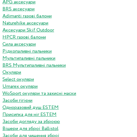
APG аксесуари
BRS аксесуари
Adimanti газові балони
Naturehike аксесуари
Аксесуари Skif Outdoor
HPCR газові балони
Сила аксесуари
Рідкопаливні пальники
Мультипаливні пальники
BRS Мультипаливні пальники
Окуляри
Select окуляри
Umarex окуляри
WoSport окуляри та захисні маски
Засоби гігієни
Одноразовий душ ESTEM
Присипка для ніг ESTEM
Засоби догляду за зброєю
Вішери для зброї Ballistol
Засоби для чищення зброї