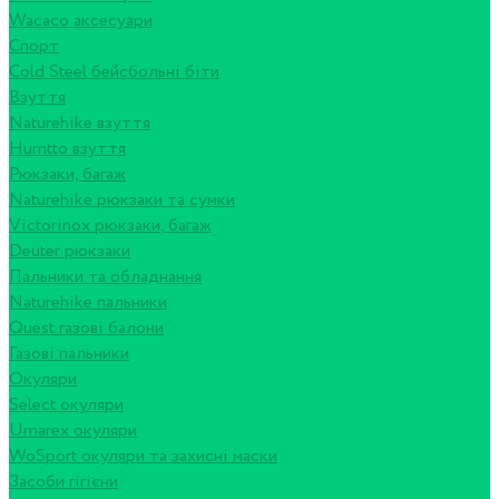
Wacaco аксесуари
Спорт
Cold Steel бейсбольні біти
Взуття
Naturehike взуття
Humtto взуття
Рюкзаки, багаж
Naturehike рюкзаки та сумки
Victorinox рюкзаки, багаж
Deuter рюкзаки
Пальники та обладнання
Naturehike пальники
Quest газові балони
Газові пальники
Окуляри
Select окуляри
Umarex окуляри
WoSport окуляри та захисні маски
Засоби гігієни