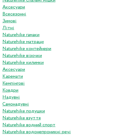
Naturehike спальні мішки
Аксесуари
Всесезонні
Зимові
Літні
Naturehike гамаки
Naturehike матраци
Naturehike контейнери
Naturehike візочки
Naturehike килимки
Аксесуари
Каремати
Кемпінгові
Ковдри
Надувні
Самонадувні
Naturehike подушки
Naturehike взуття
Naturehike водний спорт
Naturehike водонепроникні речі