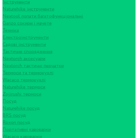
Інструменти
Naturehike інструменти
Nextool лопати багатофункціональні
Ganzo сокири і мачете
Техніка
Електроінструменти
Садові інструменти
Тактичне спорядження
Nextorch аксесуари
Nextorch тактичні перчатки
Термоси та термокухлі
Wacaco термокухлі
Naturehike термоси
Zojirushi термоси
Посуд
Naturehike посуд
BRS посуд
Roxon посуд
Портативні кавоварки
Wacaco кавоварки