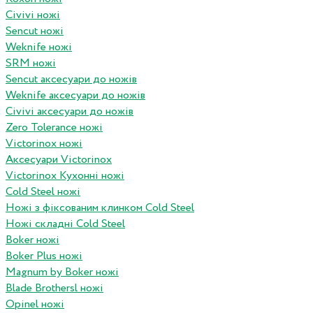
Civivi ножі
Sencut ножі
Weknife ножі
SRM ножі
Sencut аксесуари до ножів
Weknife аксесуари до ножів
Civivi аксесуари до ножів
Zero Tolerance ножі
Victorinox ножі
Аксесуари Victorinox
Victorinox Кухонні ножі
Cold Steel ножі
Ножі з фіксованим клинком Cold Steel
Ножі складні Cold Steel
Boker ножі
Boker Plus ножі
Magnum by Boker ножі
Blade Brothersl ножі
Opinel ножі