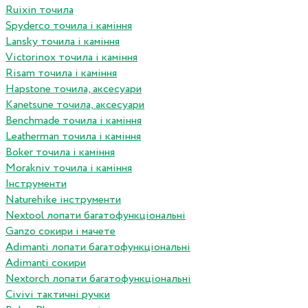
Ruixin точила
Spyderco точила і каміння
Lansky точила і каміння
Victorinox точила і каміння
Risam точила і каміння
Hapstone точила, аксесуари
Kanetsune точила, аксесуари
Benchmade точила і каміння
Leatherman точила і каміння
Boker точила і каміння
Morakniv точила і каміння
Інструменти
Naturehike інструменти
Nextool лопати багатофункціональні
Ganzo сокири і мачете
Adimanti лопати багатофункціональні
Adimanti сокири
Nextorch лопати багатофункціональні
Сivivi тактичні ручки