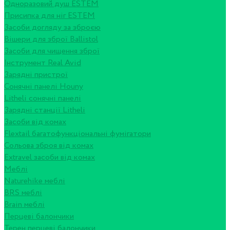
Одноразовий душ ESTEM
Присипка для ніг ESTEM
Засоби догляду за зброєю
Вішери для зброї Ballistol
Засоби для чищення зброї
Інструмент Real Avid
Зарядні пристрої
Сонячні панелі Houny
Litheli сонячні панелі
Зарядні станції Litheli
Засоби від комах
Flextail багатофункціональні фумігатори
Сольова зброя від комах
Extravel засоби від комах
Меблі
Naturehike меблі
BRS меблі
Brain меблі
Перцеві балончики
Терен перцеві балончики