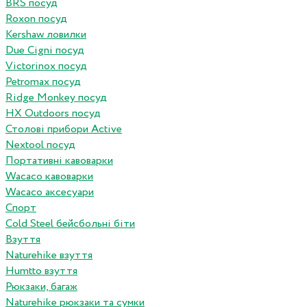
BRS посуд
Roxon посуд
Kershaw ловилки
Due Cigni посуд
Victorinox посуд
Petromax посуд
Ridge Monkey посуд
HX Outdoors посуд
Столові прибори Active
Nextool посуд
Портативні кавоварки
Wacaco кавоварки
Wacaco аксесуари
Спорт
Cold Steel бейсбольні біти
Взуття
Naturehike взуття
Humtto взуття
Рюкзаки, багаж
Naturehike рюкзаки та сумки