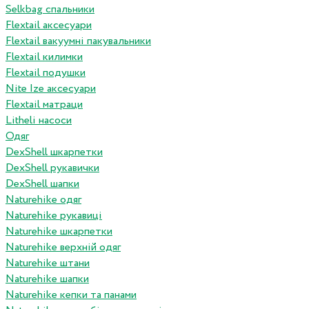
Selkbag спальники
Flextail аксесуари
Flextail вакуумні пакувальники
Flextail килимки
Flextail подушки
Nite Ize аксесуари
Flextail матраци
Litheli насоси
Одяг
DexShell шкарпетки
DexShell рукавички
DexShell шапки
Naturehike одяг
Naturehike рукавиці
Naturehike шкарпетки
Naturehike верхній одяг
Naturehike штани
Naturehike шапки
Naturehike кепки та панами