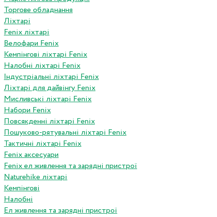
Торгове обладнання
Ліхтарі
Fenix ліхтарі
Велофари Fenix
Кемпінгові ліхтарі Fenix
Налобні ліхтарі Fenix
Індустріальні ліхтарі Fenix
Ліхтарі для дайвінгу Fenix
Мисливські ліхтарі Fenix
Набори Fenix
Повсякденні ліхтарі Fenix
Пошуково-рятувальні ліхтарі Fenix
Тактичні ліхтарі Fenix
Fenix аксесуари
Fenix ел живлення та зарядні пристрої
Naturehike ліхтарі
Кемпінгові
Налобні
Ел живлення та зарядні пристрої