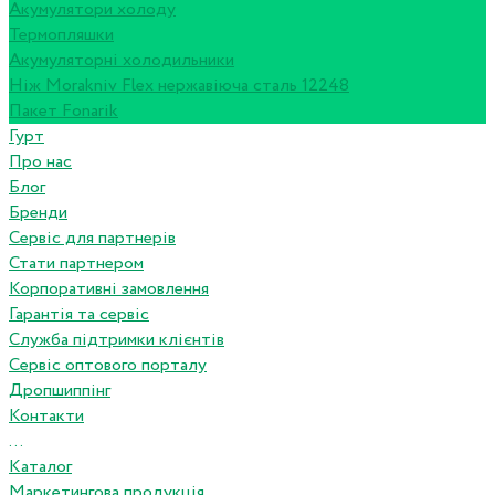
Акумулятори холоду
Термопляшки
Акумуляторні холодильники
Ніж Morakniv Flex нержавіюча сталь 12248
Пакет Fonarik
Гурт
Про нас
Блог
Бренди
Сервіс для партнерів
Стати партнером
Корпоративні замовлення
Гарантія та сервіс
Служба підтримки клієнтів
Сервіс оптового порталу
Дропшиппінг
Контакти
...
Каталог
Маркетингова продукція