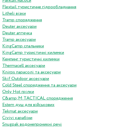
Flextail насоси
Flextail туристичне гідрообладнання
Litheli візки
Tramp спорядження
Deuter аксесуари
Deuter аптечка
Tramp аксесуари
KingCamp спальники
KingCamp туристичні килимки
Кемпинг туристичні килимки
Thermacell аксесуари
Knirps парасолі та аксесуари
Skif Outdoor аксесуари
Cold Steel спорядження та аксесуари
Only Hot грілки
C&amp;M TACTICAL спорядження
Estem душ для військових
Tekmat аксесуари
Сivivi карабіни
Snugpak водонепроникні речі