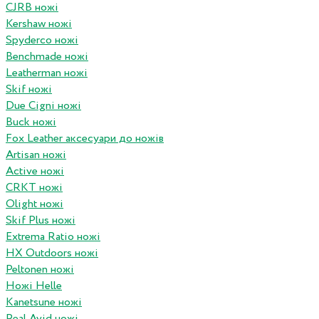
CJRB ножі
Kershaw ножі
Spyderco ножі
Benchmade ножі
Leatherman ножі
Skif ножі
Due Cigni ножі
Buck ножі
Fox Leather аксесуари до ножів
Artisan ножі
Active ножі
CRKT ножі
Olight ножі
Skif Plus ножі
Extrema Ratio ножі
HX Outdoors ножі
Peltonen ножі
Ножі Helle
Kanetsune ножі
Real Avid ножі