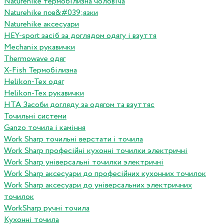
Naturehike термобілизна чоловіча
Naturehike пов&#039;язки
Naturehike аксесуари
HEY-sport засіб за доглядом одягу і взуття
Mechanix рукавички
Thermowave одяг
X-Fish Термобілизна
Helikon-Tex одяг
Helikon-Tex рукавички
HTA Засоби догляду за одягом та взуттяс
Точильні системи
Ganzo точила і каміння
Work Sharp точильні верстати і точила
Work Sharp професiйнi кухоннi точилки электричнi
Work Sharp унiверсальнi точилки электричнi
Work Sharp аксесуари до професiйних кухонних точилок
Work Sharp аксесуари до унiверсальних электричних
точилок
WorkSharp ручні точила
Кухонні точила