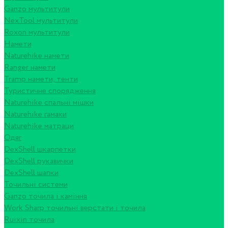
Ganzo мультитули
NexTool мультитули
Roxon мультитули
Намети
Naturehike намети
Ranger намети
Tramp намети, тенти
Туристичне спорядження
Naturehike спальні мішки
Naturehike гамаки
Naturehike матраци
Одяг
DexShell шкарпетки
DexShell рукавички
DexShell шапки
Точильні системи
Ganzo точила і каміння
Work Sharp точильні верстати і точила
Ruixin точила