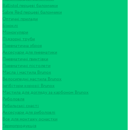
Ballistol перцеві балончики
Sabre Red перцеві балончики
Оптичні прилади
Біноклі
Монокуляри
Підзорні труби
Пневматична зброя
Аксесуари для пневматики
Пневматичні гвинтівки
Пневматичні пістолети
Масла і мастила Brunox
Велосипедні мастила Brunox
Інгібітори корозії Brunox
Мастила для догляду за карбоном Brunox
Риболовля
Рибальські снасті
Аксесуари для риболовлі
Все для монтажу оснастки
Термопродукція