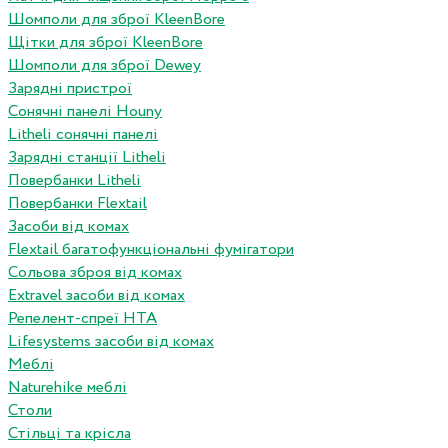
Шомполи для зброї KleenBore
Щітки для зброї KleenBore
Шомполи для зброї Dewey
Зарядні пристрої
Сонячні панелі Houny
Litheli сонячні панелі
Зарядні станції Litheli
Повербанки Litheli
Повербанки Flextail
Засоби від комах
Flextail багатофункціональні фумігатори
Сольова зброя від комах
Extravel засоби від комах
Репелент-спреї HTA
Lifesystems засоби від комах
Меблі
Naturehike меблі
Столи
Стільці та крісла