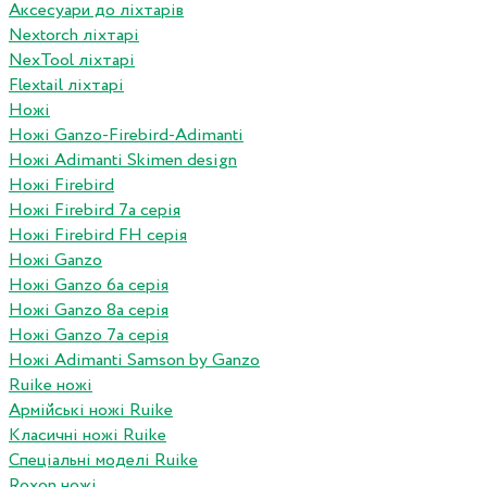
Аксесуари до ліхтарів
Nextorch ліхтарі
NexTool ліхтарі
Flextail ліхтарі
Ножі
Ножі Ganzo-Firebird-Adimanti
Ножі Adimanti Skimen design
Ножі Firebird
Ножі Firebird 7а серія
Ножі Firebird FH серія
Ножі Ganzo
Ножі Ganzo 6а серія
Ножі Ganzo 8а серія
Ножі Ganzo 7а серія
Ножі Adimanti Samson by Ganzo
Ruike ножі
Армійські ножі Ruike
Класичні ножі Ruike
Спеціальні моделі Ruike
Roxon ножi