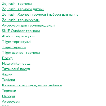
Zojirushi термоси
Zojirushi термоси дитячі
Zojirushi Харчові термоси і набори для ланчу
Zojirushi термокухоль
Аксесуари для термопродукціі
SKIF Outdoor термоси
Aladdin термокухлі
Tiger термокухлі
Tiger термоси
Tiger харчові термоси
Посуд
Naturehike посуд
Титановий посуд
Чашки
Тарілки
Казанки, сковорідки, миски, чайники
Термоси
Набори
Аксесуари