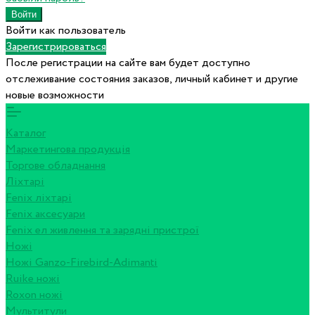
Войти как пользователь
Зарегистрироваться
После регистрации на сайте вам будет доступно
отслеживание состояния заказов, личный кабинет и другие
новые возможности
Каталог
Маркетингова продукція
Торгове обладнання
Ліхтарі
Fenix ліхтарі
Fenix аксесуари
Fenix ел живлення та зарядні пристрої
Ножі
Ножі Ganzo-Firebird-Adimanti
Ruike ножі
Roxon ножi
Мультитули