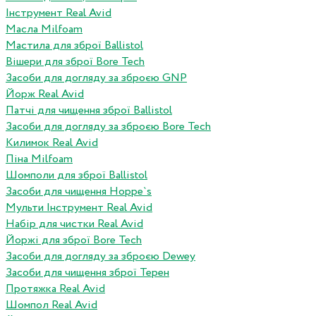
Інструмент Real Avid
Масла Milfoam
Мастила для зброї Ballistol
Вішери для зброї Bore Tech
Засоби для догляду за зброєю GNP
Йорж Real Avid
Патчі для чищення зброї Ballistol
Засоби для догляду за зброєю Bore Tech
Килимок Real Avid
Піна Milfoam
Шомполи для зброї Ballistol
Засоби для чищення Hoppe`s
Мульти Інструмент Real Avid
Набір для чистки Real Avid
Йоржі для зброї Bore Tech
Засоби для догляду за зброєю Dewey
Засоби для чищення зброї Терен
Протяжка Real Avid
Шомпол Real Avid