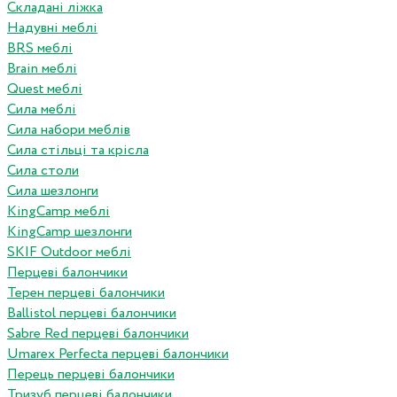
Складані ліжка
Надувні меблі
BRS меблі
Brain меблі
Quest меблі
Сила меблі
Сила набори меблів
Сила стільці та крісла
Сила столи
Сила шезлонги
KingCamp меблі
KingCamp шезлонги
SKIF Outdoor меблі
Перцеві балончики
Терен перцеві балончики
Ballistol перцеві балончики
Sabre Red перцеві балончики
Umarex Perfecta перцеві балончики
Перець перцеві балончики
Тризуб перцеві балончики