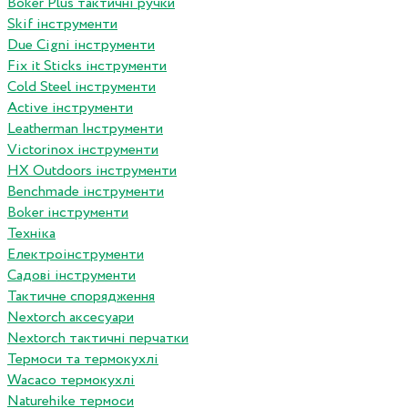
Boker Plus тактичні ручки
Skif інструменти
Due Cigni інструменти
Fix it Sticks інструменти
Сold Steel інструменти
Active інструменти
Leatherman Інструменти
Victorinox інструменти
HX Outdoors інструменти
Benchmade інструменти
Boker інструменти
Техніка
Електроінструменти
Садові інструменти
Тактичне спорядження
Nextorch аксесуари
Nextorch тактичні перчатки
Термоси та термокухлі
Wacaco термокухлі
Naturehike термоси