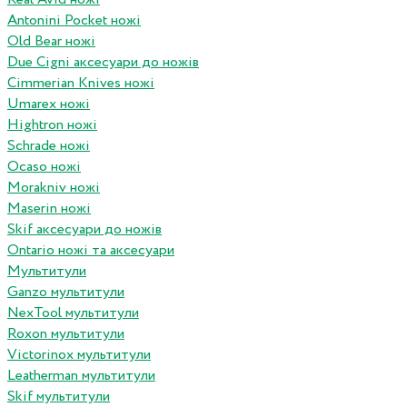
Antonini Pocket ножі
Old Bear ножі
Due Cigni аксесуари до ножів
Cimmerian Knives ножі
Umarex ножі
Hightron ножі
Schrade ножі
Ocaso ножі
Morakniv ножі
Maserin ножі
Skif аксесуари до ножів
Ontario ножі та аксесуари
Мультитули
Ganzo мультитули
NexTool мультитули
Roxon мультитули
Victorinox мультитули
Leatherman мультитули
Skif мультитули