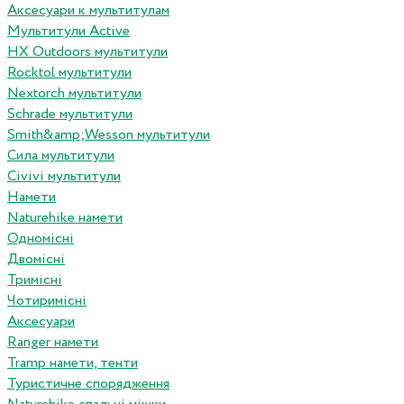
Аксесуари к мультитулам
Мультитули Active
HX Outdoors мультитули
Rocktol мультитули
Nextorch мультитули
Schrade мультитули
Smith&amp;Wesson мультитули
Сила мультитули
Civivi мультитули
Намети
Naturehike намети
Одномісні
Двомісні
Тримісні
Чотиримісні
Аксесуари
Ranger намети
Tramp намети, тенти
Туристичне спорядження