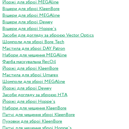
Йоржі для зброї MEGAline
Вішери для зброї KleenBore
Вішери для зброї MEGAline
Вішери для зброї Dewey
Вішери для зброї Hoppe`s
Засоби для догляду за зброєю Vector Optics
Шомполи для зброї Bore Tech
Мастила для зброї DAY Patron
Набори для чищення MEGAline
Фарба маскувальна RecOil
Йоржі для зброї KleenBore
Мастила для зброї Umarex
Шомполи для зброї MEGAline
Йоржі для зброї Dewey
Засоби догляду за зброєю HTA
Йоржі для зброї Hoppe`s
Набори для чищення KleenBore
Патчі для чищення зброї KleenBore
Пуховки для зброї KleenBore
Патчі для чищення зброї Hoppe`s