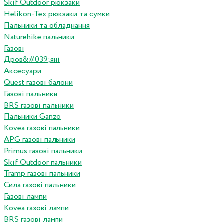
Skif Outdoor рюкзаки
Helikon-Tex рюкзаки та сумки
Пальники та обладнання
Naturehike пальники
Газові
Дров&#039;яні
Аксесуари
Quest газові балони
Газові пальники
BRS газові пальники
Пальники Ganzo
Kovea газові пальники
APG газові пальники
Primus газові пальники
Skif Outdoor пальники
Tramp газові пальники
Сила газові пальники
Газові лампи
Kovea газові лампи
BRS газові лампи