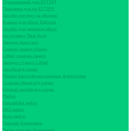
Одноразовий душ ESTEM
Присипка для ніг ESTEM
Засоби догляду за зброєю
Вішери для зброї Ballistol
Засоби для чищення зброї
Інструмент Real Avid
Зарядні пристрої
Сонячні панелі Houny
Litheli сонячні панелі
Зарядні станції Litheli
Засоби від комах
Flextail багатофункціональні фумігатори
Сольова зброя від комах
Extravel засоби від комах
Меблі
Naturehike меблі
BRS меблі
Brain меблі
Перцеві балончики
Терен перцеві балончики