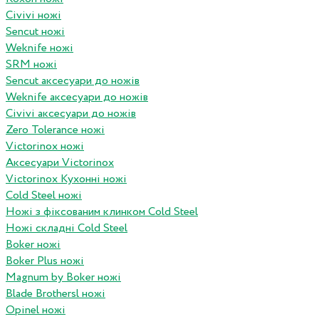
Civivi ножі
Sencut ножі
Weknife ножі
SRM ножі
Sencut аксесуари до ножів
Weknife аксесуари до ножів
Civivi аксесуари до ножів
Zero Tolerance ножі
Victorinox ножі
Аксесуари Victorinox
Victorinox Кухонні ножі
Cold Steel ножі
Ножі з фіксованим клинком Cold Steel
Ножі складні Cold Steel
Boker ножі
Boker Plus ножі
Magnum by Boker ножі
Blade Brothersl ножі
Opinel ножі