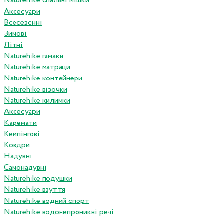
Naturehike спальні мішки
Аксесуари
Всесезонні
Зимові
Літні
Naturehike гамаки
Naturehike матраци
Naturehike контейнери
Naturehike візочки
Naturehike килимки
Аксесуари
Каремати
Кемпінгові
Ковдри
Надувні
Самонадувні
Naturehike подушки
Naturehike взуття
Naturehike водний спорт
Naturehike водонепроникні речі