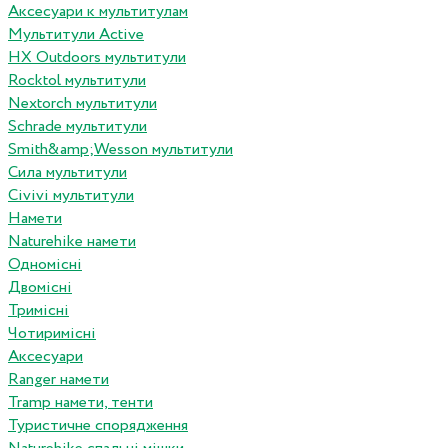
Аксесуари к мультитулам
Мультитули Active
HX Outdoors мультитули
Rocktol мультитули
Nextorch мультитули
Schrade мультитули
Smith&amp;Wesson мультитули
Сила мультитули
Civivi мультитули
Намети
Naturehike намети
Одномісні
Двомісні
Тримісні
Чотиримісні
Аксесуари
Ranger намети
Tramp намети, тенти
Туристичне спорядження