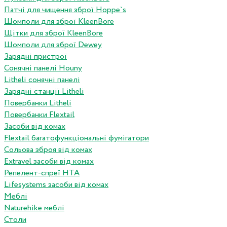
Патчі для чищення зброї Hoppe`s
Шомполи для зброї KleenBore
Щітки для зброї KleenBore
Шомполи для зброї Dewey
Зарядні пристрої
Сонячні панелі Houny
Litheli сонячні панелі
Зарядні станції Litheli
Повербанки Litheli
Повербанки Flextail
Засоби від комах
Flextail багатофункціональні фумігатори
Сольова зброя від комах
Extravel засоби від комах
Репелент-спреї HTA
Lifesystems засоби від комах
Меблі
Naturehike меблі
Столи