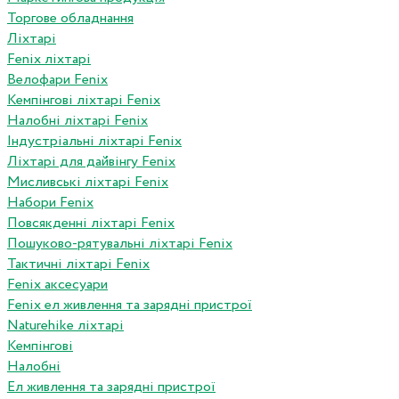
Торгове обладнання
Ліхтарі
Fenix ліхтарі
Велофари Fenix
Кемпінгові ліхтарі Fenix
Налобні ліхтарі Fenix
Індустріальні ліхтарі Fenix
Ліхтарі для дайвінгу Fenix
Мисливські ліхтарі Fenix
Набори Fenix
Повсякденні ліхтарі Fenix
Пошуково-рятувальні ліхтарі Fenix
Тактичні ліхтарі Fenix
Fenix аксесуари
Fenix ел живлення та зарядні пристрої
Naturehike ліхтарі
Кемпінгові
Налобні
Ел живлення та зарядні пристрої