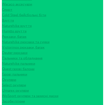
Wacaco аксесуари
Спорт
Cold Steel бейсбольні біти
Взуття
Naturehike взуття
Humtto взуття
Рюкзаки, багаж
Naturehike рюкзаки та сумки
Victorinox рюкзаки, багаж
Deuter рюкзаки
Пальники та обладнання
Naturehike пальники
Quest газові балони
Газові пальники
Окуляри
Select окуляри
Umarex окуляри
WoSport окуляри та захисні маски
Засоби гігієни