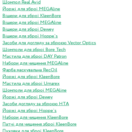
Шомпол Real Avid
Йоржі для зброї MEGAline
Вішери для зброї KleenBore
Вішери для зброї MEGAline
Вішери для зброї Dewey
Вішери для зброї Hoppe`s
Засоби для догляду за зброєю Vector Optics
Шомполи для зброї Bore Tech
Мастила для зброї DAY Patron
Набори для чищення MEGAline
Фарба маскувальна RecOil
Йоржі для зброї KleenBore
Мастила для зброї Umarex
Шомполи для зброї MEGAline
Йоржі для зброї Dewey
Засоби догляду за зброєю HTA
Йоржі для зброї Hoppe`s
Набори для чищення KleenBore
Патчі для чищення зброї KleenBore
Пуховки для зброї KleenBore