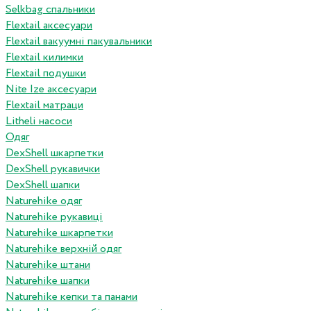
Selkbag спальники
Flextail аксесуари
Flextail вакуумні пакувальники
Flextail килимки
Flextail подушки
Nite Ize аксесуари
Flextail матраци
Litheli насоси
Одяг
DexShell шкарпетки
DexShell рукавички
DexShell шапки
Naturehike одяг
Naturehike рукавиці
Naturehike шкарпетки
Naturehike верхній одяг
Naturehike штани
Naturehike шапки
Naturehike кепки та панами