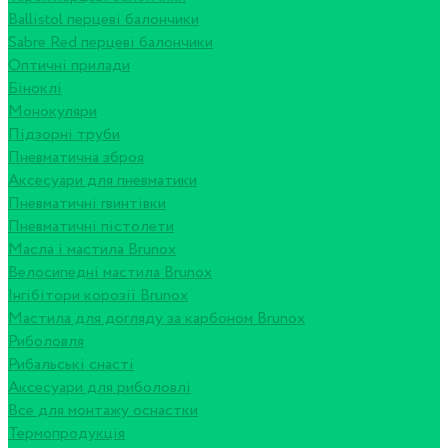
Ballistol перцеві балончики
Sabre Red перцеві балончики
Оптичні прилади
Біноклі
Монокуляри
Підзорні труби
Пневматична зброя
Аксесуари для пневматики
Пневматичні гвинтівки
Пневматичні пістолети
Масла і мастила Brunox
Велосипедні мастила Brunox
Інгібітори корозії Brunox
Мастила для догляду за карбоном Brunox
Риболовля
Рибальські снасті
Аксесуари для риболовлі
Все для монтажу оснастки
Термопродукція