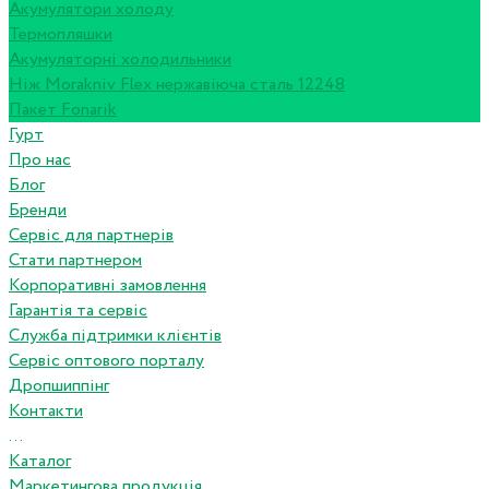
Акумулятори холоду
Термопляшки
Акумуляторні холодильники
Ніж Morakniv Flex нержавіюча сталь 12248
Пакет Fonarik
Гурт
Про нас
Блог
Бренди
Сервіс для партнерів
Стати партнером
Корпоративні замовлення
Гарантія та сервіс
Служба підтримки клієнтів
Сервіс оптового порталу
Дропшиппінг
Контакти
...
Каталог
Маркетингова продукція