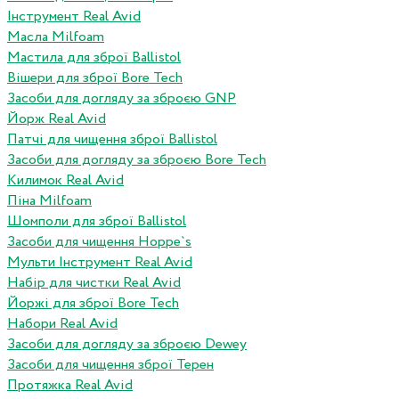
Інструмент Real Avid
Масла Milfoam
Мастила для зброї Ballistol
Вішери для зброї Bore Tech
Засоби для догляду за зброєю GNP
Йорж Real Avid
Патчі для чищення зброї Ballistol
Засоби для догляду за зброєю Bore Tech
Килимок Real Avid
Піна Milfoam
Шомполи для зброї Ballistol
Засоби для чищення Hoppe`s
Мульти Інструмент Real Avid
Набір для чистки Real Avid
Йоржі для зброї Bore Tech
Набори Real Avid
Засоби для догляду за зброєю Dewey
Засоби для чищення зброї Терен
Протяжка Real Avid