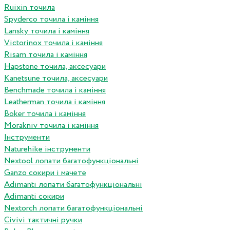
Ruixin точила
Spyderco точила і каміння
Lansky точила і каміння
Victorinox точила і каміння
Risam точила і каміння
Hapstone точила, аксесуари
Kanetsune точила, аксесуари
Benchmade точила і каміння
Leatherman точила і каміння
Boker точила і каміння
Morakniv точила і каміння
Інструменти
Naturehike інструменти
Nextool лопати багатофункціональні
Ganzo сокири і мачете
Adimanti лопати багатофункціональні
Adimanti сокири
Nextorch лопати багатофункціональні
Сivivi тактичні ручки