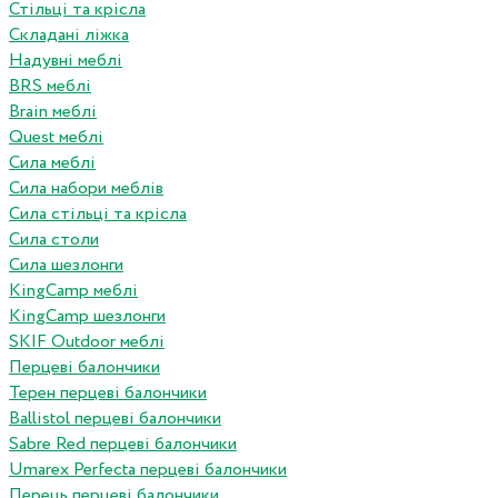
Стільці та крісла
Складані ліжка
Надувні меблі
BRS меблі
Brain меблі
Quest меблі
Сила меблі
Сила набори меблів
Сила стільці та крісла
Сила столи
Сила шезлонги
KingCamp меблі
KingCamp шезлонги
SKIF Outdoor меблі
Перцеві балончики
Терен перцеві балончики
Ballistol перцеві балончики
Sabre Red перцеві балончики
Umarex Perfecta перцеві балончики
Перець перцеві балончики