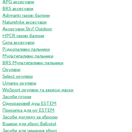
APG аксесуари
BRS аксесуари
Adimanti газові балони
Naturehike аксесуари
Аксесуари Skif Outdoor
HPCR газові балони
Сила аксесуари
Рідкопаливні пальники
Мультипаливні пальники
BRS Мультипаливні пальники
Окуляри
Select окуляри
Umarex окуляри
WoSport окуляри та захисні маски
Засоби гігієни
Одноразовий душ ESTEM
Присипка для ніг ESTEM
Засоби догляду за зброєю
Вішери для зброї Ballistol
Засоби для чищення зброї