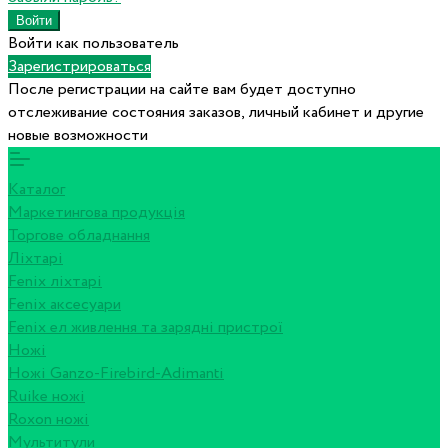
Войти как пользователь
Зарегистрироваться
После регистрации на сайте вам будет доступно
отслеживание состояния заказов, личный кабинет и другие
новые возможности
Каталог
Маркетингова продукція
Торгове обладнання
Ліхтарі
Fenix ліхтарі
Fenix аксесуари
Fenix ел живлення та зарядні пристрої
Ножі
Ножі Ganzo-Firebird-Adimanti
Ruike ножі
Roxon ножi
Мультитули