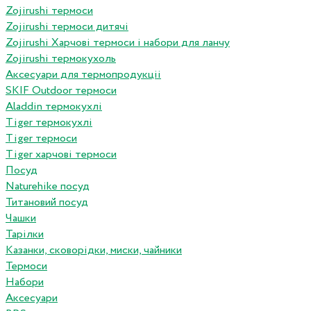
Zojirushi термоси
Zojirushi термоси дитячі
Zojirushi Харчові термоси і набори для ланчу
Zojirushi термокухоль
Аксесуари для термопродукціі
SKIF Outdoor термоси
Aladdin термокухлі
Tiger термокухлі
Tiger термоси
Tiger харчові термоси
Посуд
Naturehike посуд
Титановий посуд
Чашки
Тарілки
Казанки, сковорідки, миски, чайники
Термоси
Набори
Аксесуари