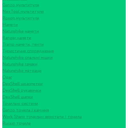
Ganzo мультитули
NexTool мультитули
Roxon мультитули
Намети
Naturehike намети
Ranger намети
Tramp намети, тенти
Туристичне спорядження
Naturehike спальні мішки
Naturehike гамаки
Naturehike матраци
Одяг
DexShell шкарпетки
DexShell рукавички
DexShell шапки
Точильні системи
Ganzo точила і каміння
Work Sharp точильні верстати і точила
Ruixin точила