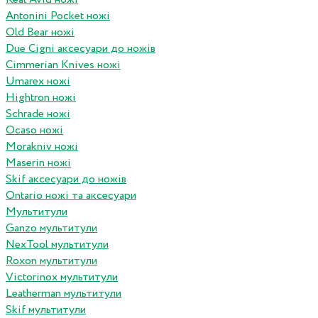
Antonini Pocket ножі
Old Bear ножі
Due Cigni аксесуари до ножів
Cimmerian Knives ножі
Umarex ножі
Hightron ножі
Schrade ножі
Ocaso ножі
Morakniv ножі
Maserin ножі
Skif аксесуари до ножів
Ontario ножі та аксесуари
Мультитули
Ganzo мультитули
NexTool мультитули
Roxon мультитули
Victorinox мультитули
Leatherman мультитули
Skif мультитули