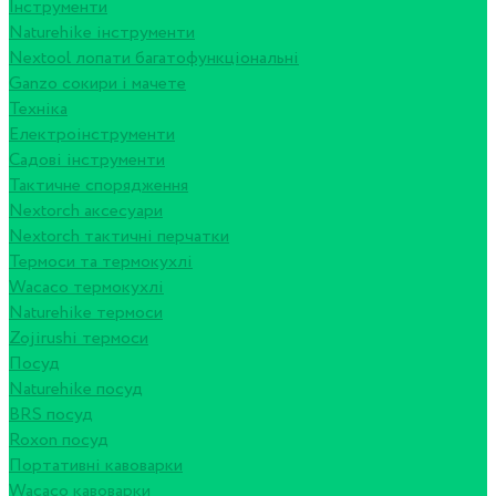
Інструменти
Naturehike інструменти
Nextool лопати багатофункціональні
Ganzo сокири і мачете
Техніка
Електроінструменти
Садові інструменти
Тактичне спорядження
Nextorch аксесуари
Nextorch тактичні перчатки
Термоси та термокухлі
Wacaco термокухлі
Naturehike термоси
Zojirushi термоси
Посуд
Naturehike посуд
BRS посуд
Roxon посуд
Портативні кавоварки
Wacaco кавоварки