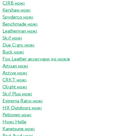
CJRB ножі
Kershaw ножі
Spyderco ножі
Benchmade ножі
Leatherman ножі
Skif ножі
Due Cigni ножі
Buck ножі
Fox Leather аксесуари до ножів
Artisan ножі
Active ножі
CRKT ножі
Olight ножі
Skif Plus ножі
Extrema Ratio ножі
HX Outdoors ножі
Peltonen ножі
Ножі Helle
Kanetsune ножі
Real Avid ножі