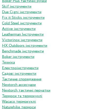
Boker Plus тактичні ручки
Skif інструменти
Due Cigni інструменти
Fix it Sticks інструменти
Сold Steel інструменти
Active інструменти
Leatherman Інструменти
Victorinox інструменти
HX Outdoors інструменти
Benchmade інструменти
Boker інструменти
Техніка
Електроінструменти
Садові інструменти
Тактичне спорядження
Nextorch аксесуари
Nextorch тактичні перчатки
Термоси та термокухлі
Wacaco термокухлі
Naturehike термоси