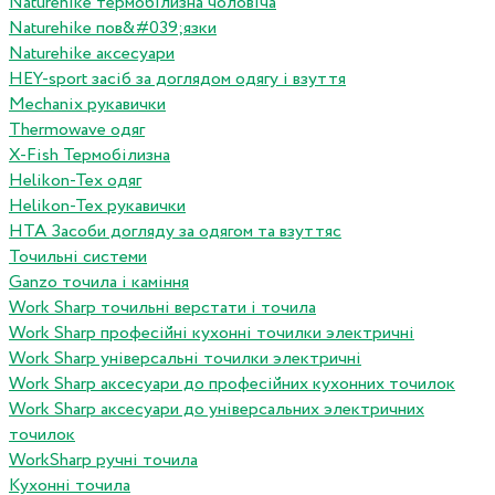
Naturehike термобілизна чоловіча
Naturehike пов&#039;язки
Naturehike аксесуари
HEY-sport засіб за доглядом одягу і взуття
Mechanix рукавички
Thermowave одяг
X-Fish Термобілизна
Helikon-Tex одяг
Helikon-Tex рукавички
HTA Засоби догляду за одягом та взуттяс
Точильні системи
Ganzo точила і каміння
Work Sharp точильні верстати і точила
Work Sharp професiйнi кухоннi точилки электричнi
Work Sharp унiверсальнi точилки электричнi
Work Sharp аксесуари до професiйних кухонних точилок
Work Sharp аксесуари до унiверсальних электричних
точилок
WorkSharp ручні точила
Кухонні точила