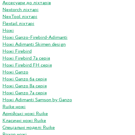
Аксесуари до ліхтарів
Nextorch ліхтарі
NexTool ліхтарі
Flextail ліхтарі
Ножі
Ножі Ganzo-Firebird-Adimanti
Ножі Adimanti Skimen design
Ножі Firebird
Ножі Firebird 7а серія
Ножі Firebird FH серія
Ножі Ganzo
Ножі Ganzo 6а серія
Ножі Ganzo 8а серія
Ножі Ganzo 7а серія
Ножі Adimanti Samson by Ganzo
Ruike ножі
Армійські ножі Ruike
Класичні ножі Ruike
Спеціальні моделі Ruike
Roxon ножi