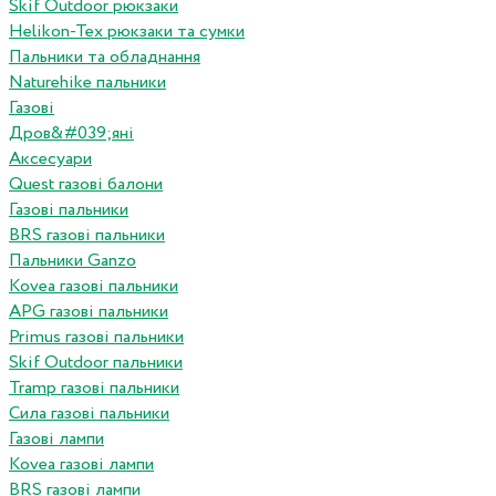
Skif Outdoor рюкзаки
Helikon-Tex рюкзаки та сумки
Пальники та обладнання
Naturehike пальники
Газові
Дров&#039;яні
Аксесуари
Quest газові балони
Газові пальники
BRS газові пальники
Пальники Ganzo
Kovea газові пальники
APG газові пальники
Primus газові пальники
Skif Outdoor пальники
Tramp газові пальники
Сила газові пальники
Газові лампи
Kovea газові лампи
BRS газові лампи