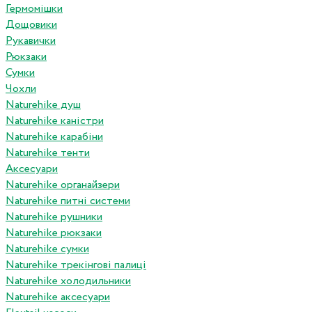
Гермомішки
Дощовики
Рукавички
Рюкзаки
Сумки
Чохли
Naturehike душ
Naturehike каністри
Naturehike карабіни
Naturehike тенти
Аксесуари
Naturehike органайзери
Naturehike питні системи
Naturehike рушники
Naturehike рюкзаки
Naturehike сумки
Naturehike трекінгові палиці
Naturehike холодильники
Naturehike аксесуари