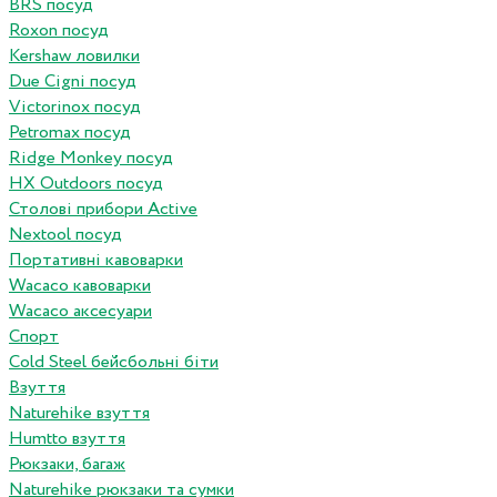
BRS посуд
Roxon посуд
Kershaw ловилки
Due Cigni посуд
Victorinox посуд
Petromax посуд
Ridge Monkey посуд
HX Outdoors посуд
Столові прибори Active
Nextool посуд
Портативні кавоварки
Wacaco кавоварки
Wacaco аксесуари
Спорт
Cold Steel бейсбольні біти
Взуття
Naturehike взуття
Humtto взуття
Рюкзаки, багаж
Naturehike рюкзаки та сумки