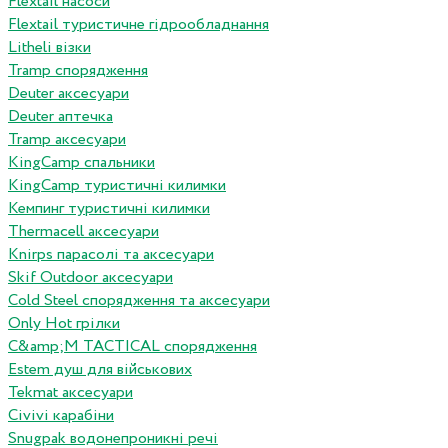
Flextail насоси
Flextail туристичне гідрообладнання
Litheli візки
Tramp спорядження
Deuter аксесуари
Deuter аптечка
Tramp аксесуари
KingCamp спальники
KingCamp туристичні килимки
Кемпинг туристичні килимки
Thermacell аксесуари
Knirps парасолі та аксесуари
Skif Outdoor аксесуари
Cold Steel спорядження та аксесуари
Only Hot грілки
C&amp;M TACTICAL спорядження
Estem душ для військових
Tekmat аксесуари
Сivivi карабіни
Snugpak водонепроникні речі