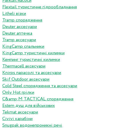
Flextail насоси
Flextail туристичне гідрообладнання
Litheli візки
Tramp спорядження
Deuter аксесуари
Deuter аптечка
Tramp аксесуари
KingCamp спальники
KingCamp туристичні килимки
Кемпинг туристичні килимки
Thermacell аксесуари
Knirps парасолі та аксесуари
Skif Outdoor аксесуари
Cold Steel спорядження та аксесуари
Only Hot грілки
C&amp;M TACTICAL спорядження
Estem душ для військових
Tekmat аксесуари
Сivivi карабіни
Snugpak водонепроникні речі