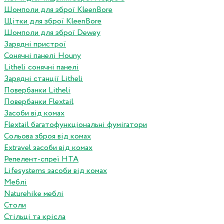
Шомполи для зброї KleenBore
Щітки для зброї KleenBore
Шомполи для зброї Dewey
Зарядні пристрої
Сонячні панелі Houny
Litheli сонячні панелі
Зарядні станції Litheli
Повербанки Litheli
Повербанки Flextail
Засоби від комах
Flextail багатофункціональні фумігатори
Сольова зброя від комах
Extravel засоби від комах
Репелент-спреї HTA
Lifesystems засоби від комах
Меблі
Naturehike меблі
Столи
Стільці та крісла