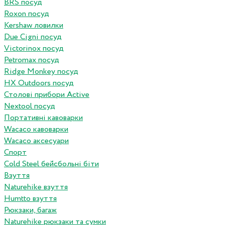
BRS посуд
Roxon посуд
Kershaw ловилки
Due Cigni посуд
Victorinox посуд
Petromax посуд
Ridge Monkey посуд
HX Outdoors посуд
Столові прибори Active
Nextool посуд
Портативні кавоварки
Wacaco кавоварки
Wacaco аксесуари
Спорт
Cold Steel бейсбольні біти
Взуття
Naturehike взуття
Humtto взуття
Рюкзаки, багаж
Naturehike рюкзаки та сумки