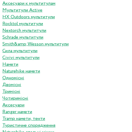
Аксесуари к мультитулам
Мультитули Active
HX Outdoors мультитули
Rocktol мультитули
Nextorch мультитули
Schrade мультитули
Smith&amp;Wesson мультитули
Сила мультитули
Civivi мультитули
Намети
Naturehike намети
Одномісні
Двомісні
Тримісні
Чотиримісні
Аксесуари
Ranger намети
Tramp намети, тенти
Туристичне спорядження