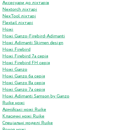
Аксесуари до ліхтарів
Nextorch ліхтарі
NexTool ліхтарі
Flextail ліхтарі
Ножі
Ножі Ganzo-Firebird-Adimanti
Ножі Adimanti Skimen design
Ножі Firebird
Ножі Firebird 7а серія
Ножі Firebird FH серія
Ножі Ganzo
Ножі Ganzo 6а серія
Ножі Ganzo 8а серія
Ножі Ganzo 7а серія
Ножі Adimanti Samson by Ganzo
Ruike ножі
Армійські ножі Ruike
Класичні ножі Ruike
Спеціальні моделі Ruike
Roxon ножi