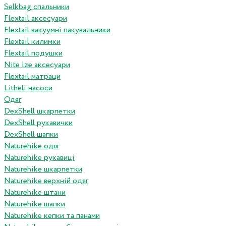
Selkbag спальники
Flextail аксесуари
Flextail вакуумні пакувальники
Flextail килимки
Flextail подушки
Nite Ize аксесуари
Flextail матраци
Litheli насоси
Одяг
DexShell шкарпетки
DexShell рукавички
DexShell шапки
Naturehike одяг
Naturehike рукавиці
Naturehike шкарпетки
Naturehike верхній одяг
Naturehike штани
Naturehike шапки
Naturehike кепки та панами