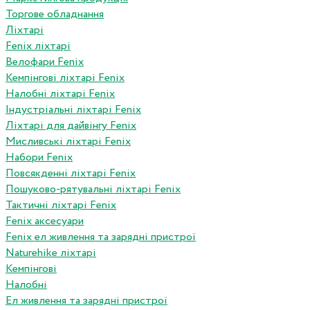
Торгове обладнання
Ліхтарі
Fenix ліхтарі
Велофари Fenix
Кемпінгові ліхтарі Fenix
Налобні ліхтарі Fenix
Індустріальні ліхтарі Fenix
Ліхтарі для дайвінгу Fenix
Мисливські ліхтарі Fenix
Набори Fenix
Повсякденні ліхтарі Fenix
Пошуково-рятувальні ліхтарі Fenix
Тактичні ліхтарі Fenix
Fenix аксесуари
Fenix ел живлення та зарядні пристрої
Naturehike ліхтарі
Кемпінгові
Налобні
Ел живлення та зарядні пристрої