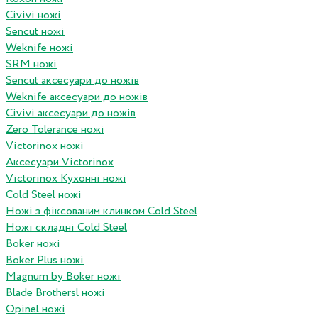
Civivi ножі
Sencut ножі
Weknife ножі
SRM ножі
Sencut аксесуари до ножів
Weknife аксесуари до ножів
Civivi аксесуари до ножів
Zero Tolerance ножі
Victorinox ножі
Аксесуари Victorinox
Victorinox Кухонні ножі
Cold Steel ножі
Ножі з фіксованим клинком Cold Steel
Ножі складні Cold Steel
Boker ножі
Boker Plus ножі
Magnum by Boker ножі
Blade Brothersl ножі
Opinel ножі