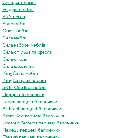
Складані ліжка
Надувні меблі
BRS меблі
Brain меблі
Quest меблі
Сила меблі
Сила набори меблів
Сила стільці та крісла
Сила столи
Сила шезлонги
KingCamp меблі
KingCamp шезлонги
SKIF Outdoor меблі
Перцеві балончики
Терен перцеві балончики
Ballistol перцеві балончики
Sabre Red перцеві балончики
Umarex Perfecta перцеві балончики
Перець перцеві балончики
Тризуб перцеві балончики