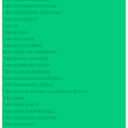
Ballistol перцеві балончики
Sabre Red перцеві балончики
Оптичні прилади
Біноклі
Монокуляри
Підзорні труби
Пневматична зброя
Аксесуари для пневматики
Пневматичні гвинтівки
Пневматичні пістолети
Масла і мастила Brunox
Велосипедні мастила Brunox
Інгібітори корозії Brunox
Мастила для догляду за карбоном Brunox
Риболовля
Рибальські снасті
Аксесуари для риболовлі
Все для монтажу оснастки
Термопродукція