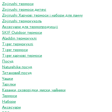
Zojirushi термоси
Zojirushi термоси дитячі
Zojirushi Харчові термоси і набори для ланчу
Zojirushi термокухоль
Аксесуари для термопродукціі
SKIF Outdoor термоси
Aladdin термокухлі
Tiger термокухлі
Tiger термоси
Tiger харчові термоси
Посуд
Naturehike посуд
Титановий посуд
Чашки
Тарілки
Казанки, сковорідки, миски, чайники
Термоси
Набори
Аксесуари