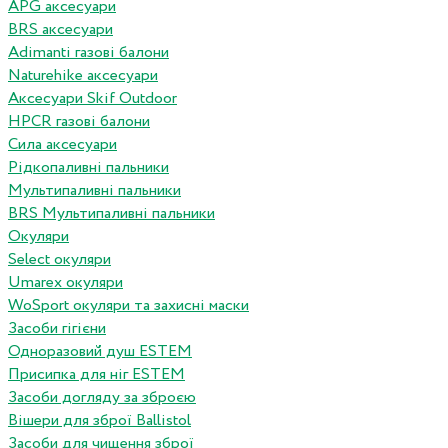
APG аксесуари
BRS аксесуари
Adimanti газові балони
Naturehike аксесуари
Аксесуари Skif Outdoor
HPCR газові балони
Сила аксесуари
Рідкопаливні пальники
Мультипаливні пальники
BRS Мультипаливні пальники
Окуляри
Select окуляри
Umarex окуляри
WoSport окуляри та захисні маски
Засоби гігієни
Одноразовий душ ESTEM
Присипка для ніг ESTEM
Засоби догляду за зброєю
Вішери для зброї Ballistol
Засоби для чищення зброї