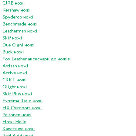
CJRB ножі
Kershaw ножі
Spyderco ножі
Benchmade ножі
Leatherman ножі
Skif ножі
Due Cigni ножі
Buck ножі
Fox Leather аксесуари до ножів
Artisan ножі
Active ножі
CRKT ножі
Olight ножі
Skif Plus ножі
Extrema Ratio ножі
HX Outdoors ножі
Peltonen ножі
Ножі Helle
Kanetsune ножі
Real Avid ножі