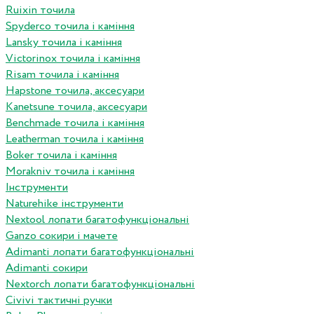
Ruixin точила
Spyderco точила і каміння
Lansky точила і каміння
Victorinox точила і каміння
Risam точила і каміння
Hapstone точила, аксесуари
Kanetsune точила, аксесуари
Benchmade точила і каміння
Leatherman точила і каміння
Boker точила і каміння
Morakniv точила і каміння
Інструменти
Naturehike інструменти
Nextool лопати багатофункціональні
Ganzo сокири і мачете
Adimanti лопати багатофункціональні
Adimanti сокири
Nextorch лопати багатофункціональні
Сivivi тактичні ручки