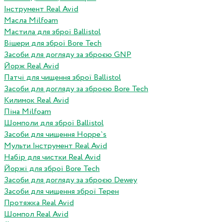
Інструмент Real Avid
Масла Milfoam
Мастила для зброї Ballistol
Вішери для зброї Bore Tech
Засоби для догляду за зброєю GNP
Йорж Real Avid
Патчі для чищення зброї Ballistol
Засоби для догляду за зброєю Bore Tech
Килимок Real Avid
Піна Milfoam
Шомполи для зброї Ballistol
Засоби для чищення Hoppe`s
Мульти Інструмент Real Avid
Набір для чистки Real Avid
Йоржі для зброї Bore Tech
Засоби для догляду за зброєю Dewey
Засоби для чищення зброї Терен
Протяжка Real Avid
Шомпол Real Avid