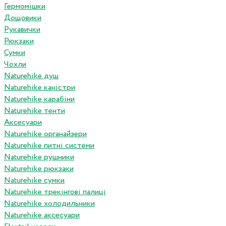
Гермомішки
Дощовики
Рукавички
Рюкзаки
Сумки
Чохли
Naturehike душ
Naturehike каністри
Naturehike карабіни
Naturehike тенти
Аксесуари
Naturehike органайзери
Naturehike питні системи
Naturehike рушники
Naturehike рюкзаки
Naturehike сумки
Naturehike трекінгові палиці
Naturehike холодильники
Naturehike аксесуари