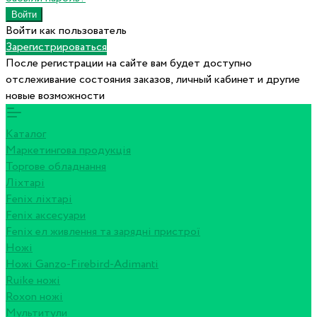
Войти как пользователь
Зарегистрироваться
После регистрации на сайте вам будет доступно
отслеживание состояния заказов, личный кабинет и другие
новые возможности
Каталог
Маркетингова продукція
Торгове обладнання
Ліхтарі
Fenix ліхтарі
Fenix аксесуари
Fenix ел живлення та зарядні пристрої
Ножі
Ножі Ganzo-Firebird-Adimanti
Ruike ножі
Roxon ножi
Мультитули