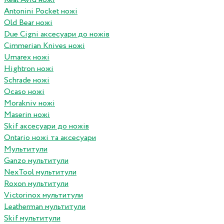
Antonini Pocket ножі
Old Bear ножі
Due Cigni аксесуари до ножів
Cimmerian Knives ножі
Umarex ножі
Hightron ножі
Schrade ножі
Ocaso ножі
Morakniv ножі
Maserin ножі
Skif аксесуари до ножів
Ontario ножі та аксесуари
Мультитули
Ganzo мультитули
NexTool мультитули
Roxon мультитули
Victorinox мультитули
Leatherman мультитули
Skif мультитули