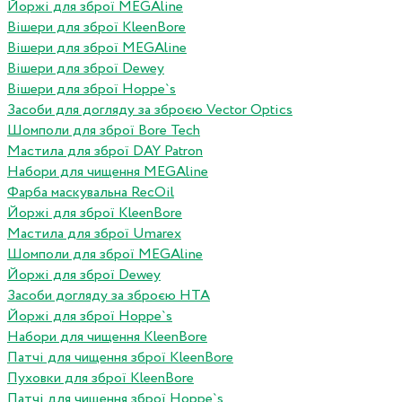
Йоржі для зброї MEGAline
Вішери для зброї KleenBore
Вішери для зброї MEGAline
Вішери для зброї Dewey
Вішери для зброї Hoppe`s
Засоби для догляду за зброєю Vector Optics
Шомполи для зброї Bore Tech
Мастила для зброї DAY Patron
Набори для чищення MEGAline
Фарба маскувальна RecOil
Йоржі для зброї KleenBore
Мастила для зброї Umarex
Шомполи для зброї MEGAline
Йоржі для зброї Dewey
Засоби догляду за зброєю HTA
Йоржі для зброї Hoppe`s
Набори для чищення KleenBore
Патчі для чищення зброї KleenBore
Пуховки для зброї KleenBore
Патчі для чищення зброї Hoppe`s