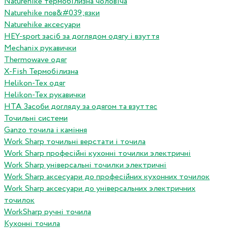
Naturehike термобілизна чоловіча
Naturehike пов&#039;язки
Naturehike аксесуари
HEY-sport засіб за доглядом одягу і взуття
Mechanix рукавички
Thermowave одяг
X-Fish Термобілизна
Helikon-Tex одяг
Helikon-Tex рукавички
HTA Засоби догляду за одягом та взуттяс
Точильні системи
Ganzo точила і каміння
Work Sharp точильні верстати і точила
Work Sharp професiйнi кухоннi точилки электричнi
Work Sharp унiверсальнi точилки электричнi
Work Sharp аксесуари до професiйних кухонних точилок
Work Sharp аксесуари до унiверсальних электричних
точилок
WorkSharp ручні точила
Кухонні точила