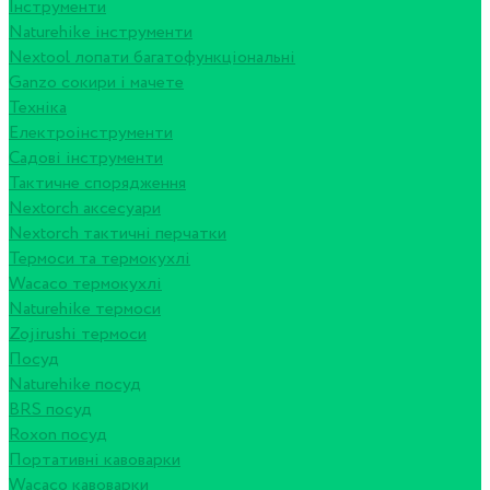
Інструменти
Naturehike інструменти
Nextool лопати багатофункціональні
Ganzo сокири і мачете
Техніка
Електроінструменти
Садові інструменти
Тактичне спорядження
Nextorch аксесуари
Nextorch тактичні перчатки
Термоси та термокухлі
Wacaco термокухлі
Naturehike термоси
Zojirushi термоси
Посуд
Naturehike посуд
BRS посуд
Roxon посуд
Портативні кавоварки
Wacaco кавоварки