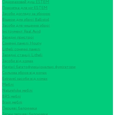
Одноразовий душ ESTEM
Присипка для ніг ESTEM
Засоби догляду за зброєю
Вішери для зброї Ballistol
Засоби для чищення зброї
Інструмент Real Avid
Зарядні пристрої
Сонячні панелі Houny
Litheli сонячні панелі
Зарядні станції Litheli
Засоби від комах
Flextail багатофункціональні фумігатори
Сольова зброя від комах
Extravel засоби від комах
Меблі
Naturehike меблі
BRS меблі
Brain меблі
Перцеві балончики
Терен перцеві балончики