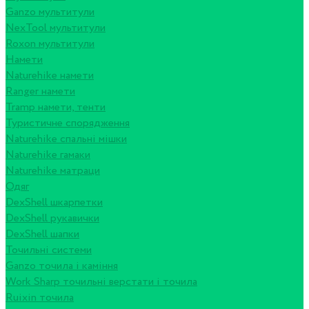
Ganzo мультитули
NexTool мультитули
Roxon мультитули
Намети
Naturehike намети
Ranger намети
Tramp намети, тенти
Туристичне спорядження
Naturehike спальні мішки
Naturehike гамаки
Naturehike матраци
Одяг
DexShell шкарпетки
DexShell рукавички
DexShell шапки
Точильні системи
Ganzo точила і каміння
Work Sharp точильні верстати і точила
Ruixin точила