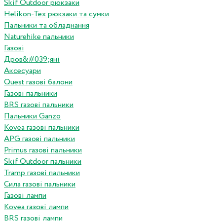
Skif Outdoor рюкзаки
Helikon-Tex рюкзаки та сумки
Пальники та обладнання
Naturehike пальники
Газові
Дров&#039;яні
Аксесуари
Quest газові балони
Газові пальники
BRS газові пальники
Пальники Ganzo
Kovea газові пальники
APG газові пальники
Primus газові пальники
Skif Outdoor пальники
Tramp газові пальники
Сила газові пальники
Газові лампи
Kovea газові лампи
BRS газові лампи