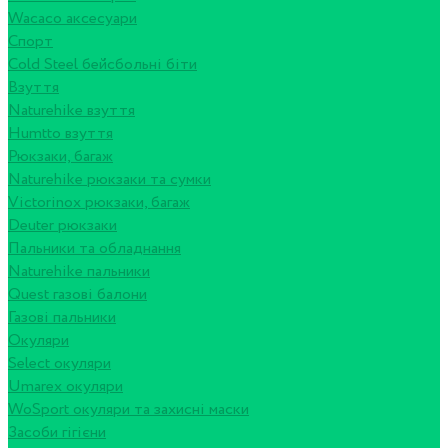
Wacaco аксесуари
Спорт
Cold Steel бейсбольні біти
Взуття
Naturehike взуття
Humtto взуття
Рюкзаки, багаж
Naturehike рюкзаки та сумки
Victorinox рюкзаки, багаж
Deuter рюкзаки
Пальники та обладнання
Naturehike пальники
Quest газові балони
Газові пальники
Окуляри
Select окуляри
Umarex окуляри
WoSport окуляри та захисні маски
Засоби гігієни