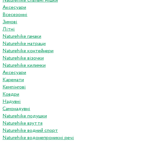
Naturehike спальні мішки
Аксесуари
Всесезонні
Зимові
Літні
Naturehike гамаки
Naturehike матраци
Naturehike контейнери
Naturehike візочки
Naturehike килимки
Аксесуари
Каремати
Кемпінгові
Ковдри
Надувні
Самонадувні
Naturehike подушки
Naturehike взуття
Naturehike водний спорт
Naturehike водонепроникні речі