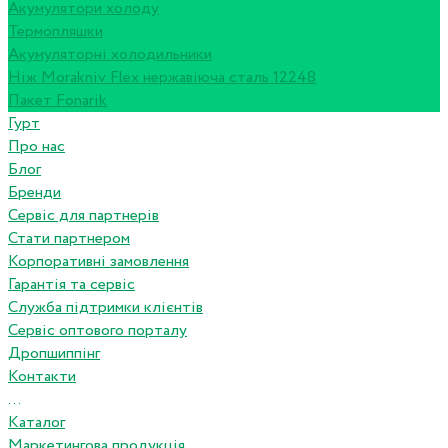
Акумулятори холоду
Термопляшки
Акумуляторні холодильники
Ніж Morakniv Flex нержавіюча сталь 12248
Пакет Fonarik
Гурт
Про нас
Блог
Бренди
Сервіс для партнерів
Стати партнером
Корпоративні замовлення
Гарантія та сервіс
Служба підтримки клієнтів
Сервіс оптового порталу
Дропшиппінг
Контакти
...
Каталог
Маркетингова продукція