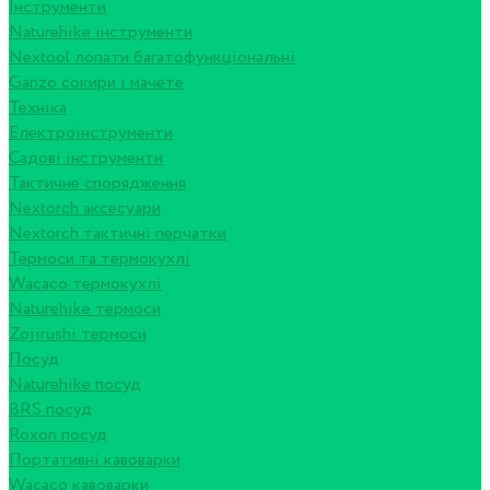
Інструменти
Naturehike інструменти
Nextool лопати багатофункціональні
Ganzo сокири і мачете
Техніка
Електроінструменти
Садові інструменти
Тактичне спорядження
Nextorch аксесуари
Nextorch тактичні перчатки
Термоси та термокухлі
Wacaco термокухлі
Naturehike термоси
Zojirushi термоси
Посуд
Naturehike посуд
BRS посуд
Roxon посуд
Портативні кавоварки
Wacaco кавоварки