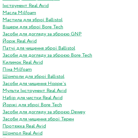
Інструмент Real Avid
Масла Milfoam
Мастила для зброї Ballistol
Вішери для зброї Bore Tech
Засоби для догляду за зброєю GNP
Йорж Real Avid
Патчі для чищення зброї Ballistol
Засоби для догляду за зброєю Bore Tech
Килимок Real Avid
Піна Milfoam
Шомполи для зброї Ballistol
Засоби для чищення Hoppe`s
Мульти Інструмент Real Avid
Набір для чистки Real Avid
Йоржі для зброї Bore Tech
Засоби для догляду за зброєю Dewey
Засоби для чищення зброї Терен
Протяжка Real Avid
Шомпол Real Avid