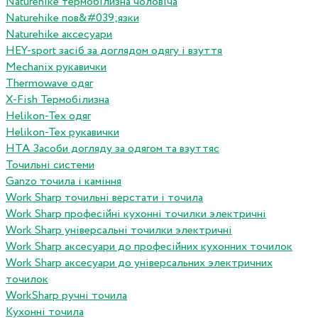
Naturehike термобілизна чоловіча
Naturehike пов&#039;язки
Naturehike аксесуари
HEY-sport засіб за доглядом одягу і взуття
Mechanix рукавички
Thermowave одяг
X-Fish Термобілизна
Helikon-Tex одяг
Helikon-Tex рукавички
HTA Засоби догляду за одягом та взуттяс
Точильні системи
Ganzo точила і каміння
Work Sharp точильні верстати і точила
Work Sharp професiйнi кухоннi точилки электричнi
Work Sharp унiверсальнi точилки электричнi
Work Sharp аксесуари до професiйних кухонних точилок
Work Sharp аксесуари до унiверсальних электричних
точилок
WorkSharp ручні точила
Кухонні точила