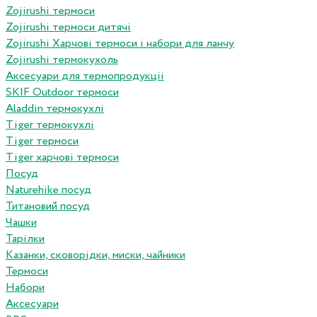
Zojirushi термоси
Zojirushi термоси дитячі
Zojirushi Харчові термоси і набори для ланчу
Zojirushi термокухоль
Аксесуари для термопродукціі
SKIF Outdoor термоси
Aladdin термокухлі
Tiger термокухлі
Tiger термоси
Tiger харчові термоси
Посуд
Naturehike посуд
Титановий посуд
Чашки
Тарілки
Казанки, сковорідки, миски, чайники
Термоси
Набори
Аксесуари