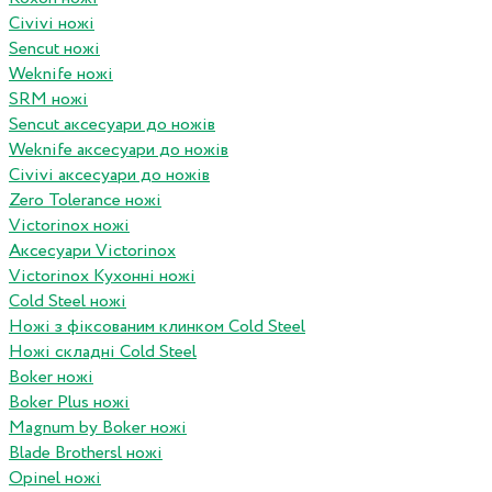
Civivi ножі
Sencut ножі
Weknife ножі
SRM ножі
Sencut аксесуари до ножів
Weknife аксесуари до ножів
Civivi аксесуари до ножів
Zero Tolerance ножі
Victorinox ножі
Аксесуари Victorinox
Victorinox Кухонні ножі
Cold Steel ножі
Ножі з фіксованим клинком Cold Steel
Ножі складні Cold Steel
Boker ножі
Boker Plus ножі
Magnum by Boker ножі
Blade Brothersl ножі
Opinel ножі