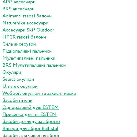
APG аксесуари
BRS аксесуари
Adimanti газові балони
Naturehike аксесуари
Аксесуари Skif Outdoor
HPCR газові балони
Сила аксесуари
Рідкопаливні пальники
Мультипаливні пальники
BRS Мультипаливні пальники
Окуляри
Select окуляри
Umarex окуляри
WoSport окуляри та захисні маски
Засоби гігієни
Одноразовий душ ESTEM
Присипка для ніг ESTEM
Засоби догляду за зброєю
Вішери для зброї Ballistol
Засоби для чищення зброї