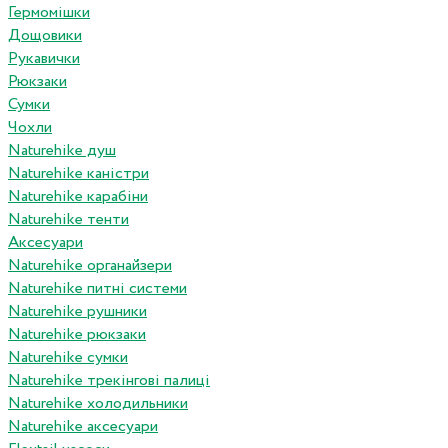
Гермомішки
Дощовики
Рукавички
Рюкзаки
Сумки
Чохли
Naturehike душ
Naturehike каністри
Naturehike карабіни
Naturehike тенти
Аксесуари
Naturehike органайзери
Naturehike питні системи
Naturehike рушники
Naturehike рюкзаки
Naturehike сумки
Naturehike трекінгові палиці
Naturehike холодильники
Naturehike аксесуари