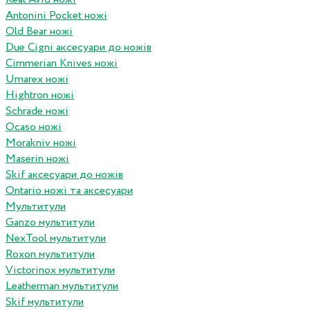
Antonini Pocket ножі
Old Bear ножі
Due Cigni аксесуари до ножів
Cimmerian Knives ножі
Umarex ножі
Hightron ножі
Schrade ножі
Ocaso ножі
Morakniv ножі
Maserin ножі
Skif аксесуари до ножів
Ontario ножі та аксесуари
Мультитули
Ganzo мультитули
NexTool мультитули
Roxon мультитули
Victorinox мультитули
Leatherman мультитули
Skif мультитули