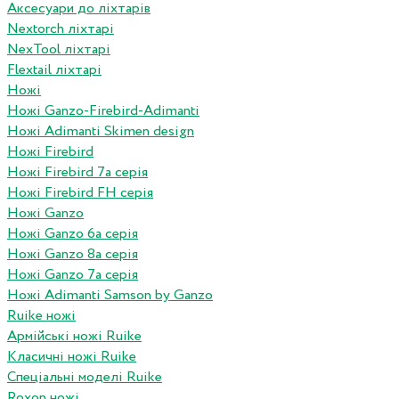
Аксесуари до ліхтарів
Nextorch ліхтарі
NexTool ліхтарі
Flextail ліхтарі
Ножі
Ножі Ganzo-Firebird-Adimanti
Ножі Adimanti Skimen design
Ножі Firebird
Ножі Firebird 7а серія
Ножі Firebird FH серія
Ножі Ganzo
Ножі Ganzo 6а серія
Ножі Ganzo 8а серія
Ножі Ganzo 7а серія
Ножі Adimanti Samson by Ganzo
Ruike ножі
Армійські ножі Ruike
Класичні ножі Ruike
Спеціальні моделі Ruike
Roxon ножi