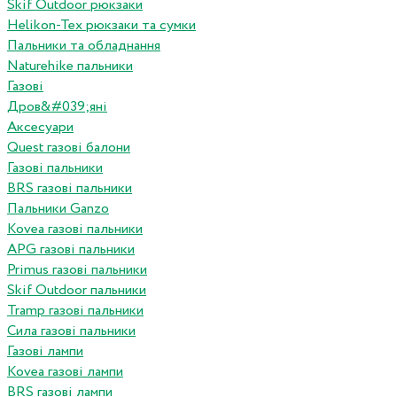
Skif Outdoor рюкзаки
Helikon-Tex рюкзаки та сумки
Пальники та обладнання
Naturehike пальники
Газові
Дров&#039;яні
Аксесуари
Quest газові балони
Газові пальники
BRS газові пальники
Пальники Ganzo
Kovea газові пальники
APG газові пальники
Primus газові пальники
Skif Outdoor пальники
Tramp газові пальники
Сила газові пальники
Газові лампи
Kovea газові лампи
BRS газові лампи