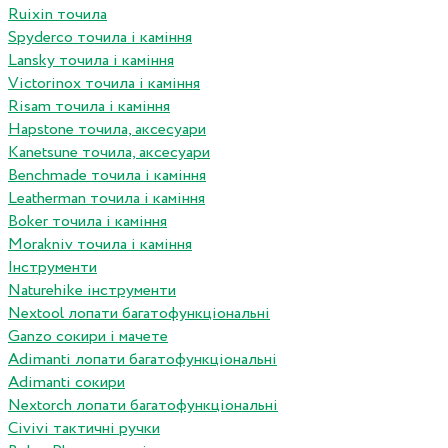
Ruixin точила
Spyderco точила і каміння
Lansky точила і каміння
Victorinox точила і каміння
Risam точила і каміння
Hapstone точила, аксесуари
Kanetsune точила, аксесуари
Benchmade точила і каміння
Leatherman точила і каміння
Boker точила і каміння
Morakniv точила і каміння
Інструменти
Naturehike інструменти
Nextool лопати багатофункціональні
Ganzo сокири і мачете
Adimanti лопати багатофункціональні
Adimanti сокири
Nextorch лопати багатофункціональні
Сivivi тактичні ручки