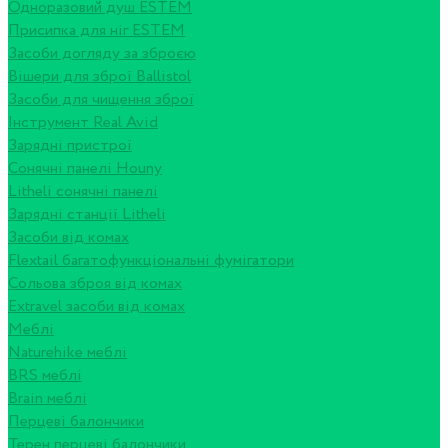
Одноразовий душ ESTEM
Присипка для ніг ESTEM
Засоби догляду за зброєю
Вішери для зброї Ballistol
Засоби для чищення зброї
Інструмент Real Avid
Зарядні пристрої
Сонячні панелі Houny
Litheli сонячні панелі
Зарядні станції Litheli
Засоби від комах
Flextail багатофункціональні фумігатори
Сольова зброя від комах
Extravel засоби від комах
Меблі
Naturehike меблі
BRS меблі
Brain меблі
Перцеві балончики
Терен перцеві балончики