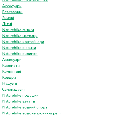
Naturehike спальні мішки
Аксесуари
Всесезонні
Зимові
Літні
Naturehike гамаки
Naturehike матраци
Naturehike контейнери
Naturehike візочки
Naturehike килимки
Аксесуари
Каремати
Кемпінгові
Ковдри
Надувні
Самонадувні
Naturehike подушки
Naturehike взуття
Naturehike водний спорт
Naturehike водонепроникні речі