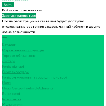
Войти как пользователь
Зарегистрироваться
После регистрации на сайте вам будет доступно
отслеживание состояния заказов, личный кабинет и другие
новые возможности
Каталог
Маркетингова продукція
Торгове обладнання
Ліхтарі
Fenix ліхтарі
Fenix аксесуари
Fenix ел живлення та зарядні пристрої
Ножі
Ножі Ganzo-Firebird-Adimanti
Ruike ножі
Roxon ножi
Мультитули