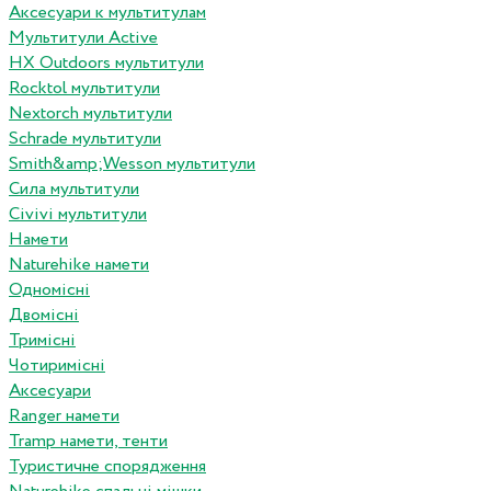
Аксесуари к мультитулам
Мультитули Active
HX Outdoors мультитули
Rocktol мультитули
Nextorch мультитули
Schrade мультитули
Smith&amp;Wesson мультитули
Сила мультитули
Civivi мультитули
Намети
Naturehike намети
Одномісні
Двомісні
Тримісні
Чотиримісні
Аксесуари
Ranger намети
Tramp намети, тенти
Туристичне спорядження