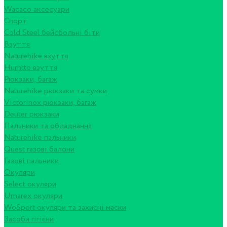
Wacaco аксесуари
Спорт
Cold Steel бейсбольні біти
Взуття
Naturehike взуття
Humtto взуття
Рюкзаки, багаж
Naturehike рюкзаки та сумки
Victorinox рюкзаки, багаж
Deuter рюкзаки
Пальники та обладнання
Naturehike пальники
Quest газові балони
Газові пальники
Окуляри
Select окуляри
Umarex окуляри
WoSport окуляри та захисні маски
Засоби гігієни