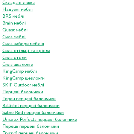
Складані ліжка
Надувні меблі
BRS меблі
Brain меблі
Quest меблі
Сила меблі
Сила набори меблів
Сила стільці та крісла
Сила столи
Сила шезлонги
KingCamp меблі
KingCamp шезлонги
SKIF Outdoor меблі
Перцеві балончики
Терен перцеві балончики
Ballistol перцеві балончики
Sabre Red перцеві балончики
Umarex Perfecta перцеві балончики
Перець перцеві балончики
Тризуб перцеві балончики