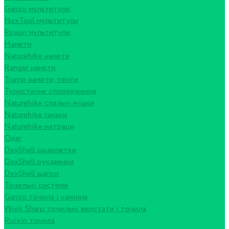
Ganzo мультитули
NexTool мультитули
Roxon мультитули
Намети
Naturehike намети
Ranger намети
Tramp намети, тенти
Туристичне спорядження
Naturehike спальні мішки
Naturehike гамаки
Naturehike матраци
Одяг
DexShell шкарпетки
DexShell рукавички
DexShell шапки
Точильні системи
Ganzo точила і каміння
Work Sharp точильні верстати і точила
Ruixin точила