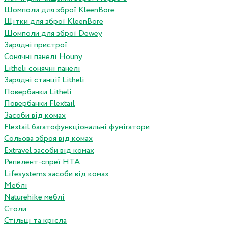
Шомполи для зброї KleenBore
Щітки для зброї KleenBore
Шомполи для зброї Dewey
Зарядні пристрої
Сонячні панелі Houny
Litheli сонячні панелі
Зарядні станції Litheli
Повербанки Litheli
Повербанки Flextail
Засоби від комах
Flextail багатофункціональні фумігатори
Сольова зброя від комах
Extravel засоби від комах
Репелент-спреї HTA
Lifesystems засоби від комах
Меблі
Naturehike меблі
Столи
Стільці та крісла