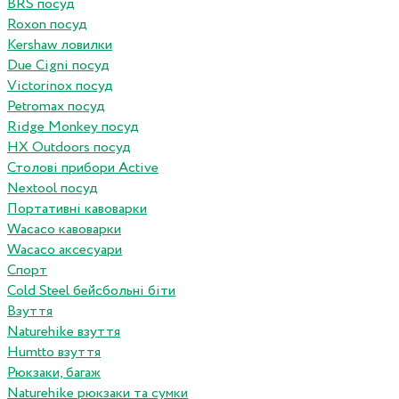
BRS посуд
Roxon посуд
Kershaw ловилки
Due Cigni посуд
Victorinox посуд
Petromax посуд
Ridge Monkey посуд
HX Outdoors посуд
Столові прибори Active
Nextool посуд
Портативні кавоварки
Wacaco кавоварки
Wacaco аксесуари
Спорт
Cold Steel бейсбольні біти
Взуття
Naturehike взуття
Humtto взуття
Рюкзаки, багаж
Naturehike рюкзаки та сумки