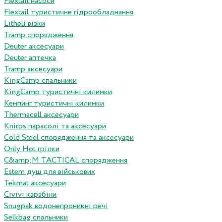
Flextail насоси
Flextail туристичне гідрообладнання
Litheli візки
Tramp спорядження
Deuter аксесуари
Deuter аптечка
Tramp аксесуари
KingCamp спальники
KingCamp туристичні килимки
Кемпинг туристичні килимки
Thermacell аксесуари
Knirps парасолі та аксесуари
Cold Steel спорядження та аксесуари
Only Hot грілки
C&amp;M TACTICAL спорядження
Estem душ для військових
Tekmat аксесуари
Сivivi карабіни
Snugpak водонепроникні речі
Selkbag спальники