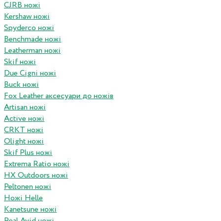
CJRB ножі
Kershaw ножі
Spyderco ножі
Benchmade ножі
Leatherman ножі
Skif ножі
Due Cigni ножі
Buck ножі
Fox Leather аксесуари до ножів
Artisan ножі
Active ножі
CRKT ножі
Olight ножі
Skif Plus ножі
Extrema Ratio ножі
HX Outdoors ножі
Peltonen ножі
Ножі Helle
Kanetsune ножі
Real Avid ножі