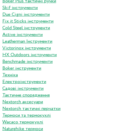
Boker Plus тактичні ручки
Skif інструменти
Due Cigni інструменти
Fix it Sticks інструменти
Сold Steel інструменти
Active інструменти
Leatherman Інструменти
Victorinox інструменти
HX Outdoors інструменти
Benchmade інструменти
Boker інструменти
Техніка
Електроінструменти
Садові інструменти
Тактичне спорядження
Nextorch аксесуари
Nextorch тактичні перчатки
Термоси та термокухлі
Wacaco термокухлі
Naturehike термоси