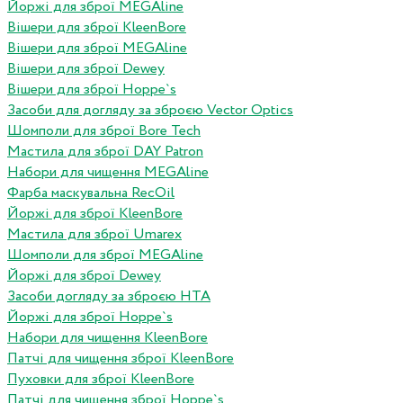
Йоржі для зброї MEGAline
Вішери для зброї KleenBore
Вішери для зброї MEGAline
Вішери для зброї Dewey
Вішери для зброї Hoppe`s
Засоби для догляду за зброєю Vector Optics
Шомполи для зброї Bore Tech
Мастила для зброї DAY Patron
Набори для чищення MEGAline
Фарба маскувальна RecOil
Йоржі для зброї KleenBore
Мастила для зброї Umarex
Шомполи для зброї MEGAline
Йоржі для зброї Dewey
Засоби догляду за зброєю HTA
Йоржі для зброї Hoppe`s
Набори для чищення KleenBore
Патчі для чищення зброї KleenBore
Пуховки для зброї KleenBore
Патчі для чищення зброї Hoppe`s