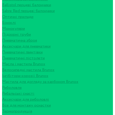
Ballistol перцеві балончики
Sabre Red перцеві балончики
Оптичні прилади
Біноклі
Монокуляри
Підзорні труби
Пневматична зброя
Аксесуари для пневматики
Пневматичні гвинтівки
Пневматичні пістолети
Масла і мастила Brunox
Велосипедні мастила Brunox
Інгібітори корозії Brunox
Мастила для догляду за карбоном Brunox
Риболовля
Рибальські снасті
Аксесуари для риболовлі
Все для монтажу оснастки
Термопродукція