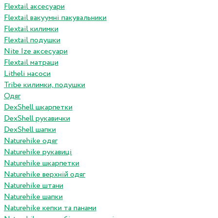
Flextail аксесуари
Flextail вакуумні пакувальники
Flextail килимки
Flextail подушки
Nite Ize аксесуари
Flextail матраци
Litheli насоси
Tribe килимки, подушки
Одяг
DexShell шкарпетки
DexShell рукавички
DexShell шапки
Naturehike одяг
Naturehike рукавиці
Naturehike шкарпетки
Naturehike верхній одяг
Naturehike штани
Naturehike шапки
Naturehike кепки та панами