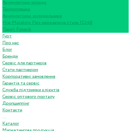
Акумулятори холоду
Термопляшки
Акумуляторні холодильники
Ніж Morakniv Flex нержавіюча сталь 12248
Пакет Fonarik
Гурт
Про нас
Блог
Бренди
Сервіс для партнерів
Стати партнером
Корпоративні замовлення
Гарантія та сервіс
Служба підтримки клієнтів
Сервіс оптового порталу
Дропшиппінг
Контакти
...
Каталог
Маркетингова продукція