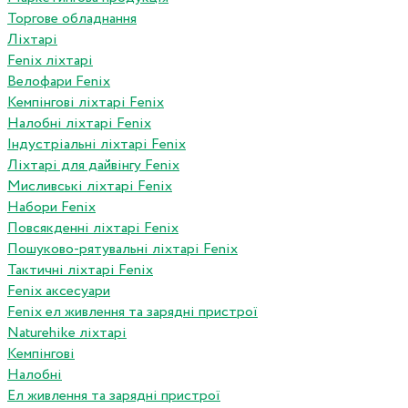
Торгове обладнання
Ліхтарі
Fenix ліхтарі
Велофари Fenix
Кемпінгові ліхтарі Fenix
Налобні ліхтарі Fenix
Індустріальні ліхтарі Fenix
Ліхтарі для дайвінгу Fenix
Мисливські ліхтарі Fenix
Набори Fenix
Повсякденні ліхтарі Fenix
Пошуково-рятувальні ліхтарі Fenix
Тактичні ліхтарі Fenix
Fenix аксесуари
Fenix ел живлення та зарядні пристрої
Naturehike ліхтарі
Кемпінгові
Налобні
Ел живлення та зарядні пристрої